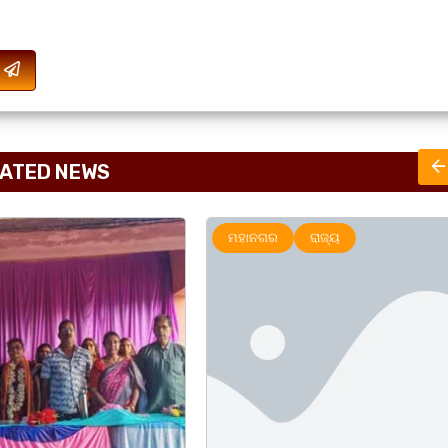
ATED NEWS
ମହାନଗର
ରାଜ୍ୟ