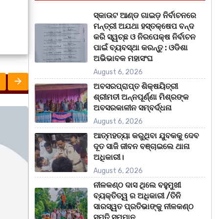
ସ୍କାଉଟ ଆଣ୍ଡ ଗାଇଡ଼ ନିର୍ବାଚନରେ
ମନ୍ତ୍ରୀ ଅଯଥା ହସ୍ତକ୍ଷେପ ବନ୍ଦ
କରି ସ୍ୱଚ୍ଛ ଓ ନିରପେକ୍ଷ ନିର୍ବାଚନ
ପାଇଁ ବ୍ୟବସ୍ଥା କରନ୍ତୁ : ଓଡିଶା
ଅଭିଭାବକ ମହାସଂଘ
August 6, 2026
ଅବସରପ୍ରାପ୍ତ ଶିକ୍ଷୟିତ୍ରୀ
ଶ୍ରୀମତୀ ଅନ୍ନପୂର୍ଣ୍ଣା ମିଶ୍ରଙ୍କ
ଅବସରକାଳୀନ ସମ୍ବର୍ଦ୍ଧନା
ଅପରାଧ
ରାଜ୍ୟ
ମହାନଗର
ରା
August 6, 2026
ଆତ୍ମହତ୍ୟା କରୁଥିବା ଯୁବକକୁ ଦେବ
ଦୂତ ସାଜି ଜୀବନ ବଞ୍ଚାଇଲେ ଥାନା
ଅଧିକାରୀ।
August 6, 2026
ନୀଳକଣ୍ଠ ଦାସ ଥିଲେ ବହୁମୁଖୀ
ବ୍ୟକ୍ତିତ୍ୱ ର ଅଧିକାରୀ /ତିନି
ସାରସ୍ୱତ ପ୍ରତିଭାଙ୍କୁ ନୀଳକଣ୍ଠ
ସ୍ମୃତି ସମ୍ମାନ