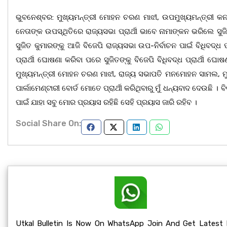
ଭୁବନେଶ୍ବର: ମୁଖ୍ୟମନ୍ତ୍ରୀ ମୋହନ ଚରଣ ମାଝୀ, ଉପମୁଖ୍ୟମନ୍ତ୍ରୀ କନ
ନେତାଙ୍କ ଉପସ୍ଥିତିରେ ରାଜ୍ୟସଭା ପ୍ରାର୍ଥୀ ଭାବେ ନାମାଙ୍କନ ଭରିଲେ ସୁ
ସୁଜିତ କୁମାରଙ୍କୁ ଆଜି ବିଜେପି ରାଜ୍ୟସଭା ଉପ-ନିର୍ବାଚନ ପାଇଁ ବିଧିବଦ୍ଧ
ପ୍ରାର୍ଥୀ ଘୋଷଣା କରିବା ପରେ ସୁଜିତଙ୍କୁ ବିଜେପି ବିଧିବଦ୍ଧ ପ୍ରାର୍ଥୀ ଘୋଷ
ମୁଖ୍ୟମନ୍ତ୍ରୀ ମୋହନ ଚରଣ ମାଝୀ, ରାଜ୍ୟ ସଭାପତି ମନମୋହନ ସାମଲ, ମୁକ
ପାର୍ଲାମେଣ୍ଟାରୀ ବୋର୍ଡ ମୋତେ ପ୍ରାର୍ଥୀ କରିଥିବାରୁ ମୁଁ ଧନ୍ୟବାଦ ଦେଉଛି ।
ପାଇଁ ଯାହା ସବୁ ମୋର ପ୍ରୟାସ ରହିଛି ସେହି ପ୍ରୟାସ ଜାରି ରହିବ ।
Social Share On:
Utkal Bulletin Is Now On WhatsApp Join And Get Latest