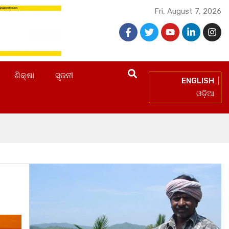
Fri, August 7, 2026
ଶିକ୍ଷା
ସୃଜନୀ
ENGLISH
ଓଡ଼ିଆ