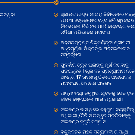
ସ୍କାଉଟ ଆଣ୍ଡ ଗାଇଡ଼ ନିର୍ବାଚନରେ ମନ୍ତ୍
ୋଇନଥିବା
ଅଯଥା ହସ୍ତକ୍ଷେପ ବନ୍ଦ କରି ସ୍ୱଚ୍ଛ ଓ
ନିରପେକ୍ଷ ନିର୍ବାଚନ ପାଇଁ ବ୍ୟବସ୍ଥା କରନ୍
ଓଡିଶା ଅଭିଭାବକ ମହାସଂଘ
ଅବସରପ୍ରାପ୍ତ ଶିକ୍ଷୟିତ୍ରୀ ଶ୍ରୀମତୀ
ଅନ୍ନପୂର୍ଣ୍ଣା ମିଶ୍ରଙ୍କ ଅବସରକାଳୀନ
ସମ୍ବର୍ଦ୍ଧନା
ପୁନର୍ବାର ତ୍ରୁଟି ପିଲାଙ୍କୁ ମୂର୍ଖ କରିବାକୁ
ଷଡଯନ୍ତ୍ର ! ଭୁଲ ବହି ପ୍ରତ୍ୟାହାର ନହ
ଆସନ୍ତା 17 ତାରିଖରୁ ଓଡିଶା ଅଭିଭାବକ
ମହାସଂଘର ଆମରଣ ଅନଶନ
ଆତ୍ମହତ୍ୟା କରୁଥିବା ଯୁବକକୁ ଦେବ ଦୂତ 
ଜୀବନ ବଞ୍ଚାଇଲେ ଥାନା ଅଧିକାରୀ।
ନୀଳକଣ୍ଠ ଦାସ ଥିଲେ ବହୁମୁଖୀ ବ୍ୟକ୍ତିତ୍
ଅଧିକାରୀ /ତିନି ସାରସ୍ୱତ ପ୍ରତିଭାଙ୍କୁ
ନୀଳକଣ୍ଠ ସ୍ମୃତି ସମ୍ମାନ
ବକୁଳବନର ମହକ ସତ୍ୟବାଦୀ ର ସନ୍ଥ