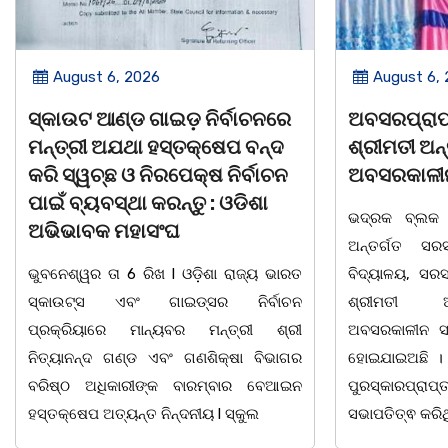
gust 6, 2026
August 6, 2026
ଉଟ ଆଣ୍ଡ ଗାଇଡ଼ ନିର୍ବାଚନରେ
ଅବସରପ୍ରାପ୍ତ ଶିକ୍ଷୟ
୍ରୀ ଅଯଥା ହସ୍ତକ୍ଷେପ ବନ୍ଦ
ଶ୍ରୀମତୀ ଅନ୍ନପୂର୍ଣ୍ଣା
ସ୍ୱଚ୍ଛ ଓ ନିରପେକ୍ଷ ନିର୍ବାଚନ
ଅବସରକାଳୀନ ସମ୍ବର୍ଦ
 ବ୍ୟବସ୍ଥା କରନ୍ତୁ : ଓଡିଶା
ଭଦ୍ରକ ବ୍ଲକ ଜଗଦଳପୁର 
ଭାବକ ମହାସଂଘ
ଅନ୍ତର୍ଗତ ସରସତିଆ ସରକ
ଶ୍ୱର ତା 6 ରିଖ l ଓଡ଼ିଶା ରାଜ୍ୟ ଭାରତ
ବିଦ୍ୟାଳୟ, ସରସତିଆର ସହକା
ଉଟ୍ସ ଏବଂ ଗାଇଡ୍ସର ନିର୍ବାଚନ
ଶ୍ରୀମତୀ ଅନ୍ନପୂର୍ଣ୍
୍ରିୟାରେ ମାନ୍ୟବର ମନ୍ତ୍ରୀ ଶ୍ରୀ
ଅବସରକାଳୀନ ସମ୍ବର୍ଦ୍ଧନା 
ାନନ୍ଦ ଗଣ୍ଡ ଏବଂ ଗଣଶିକ୍ଷା ବିଭାଗର
ହୋଇଯାଇଅଛି । ଉକ୍ତ ଉତ୍
୍ଠ ଅଧିକାରୀଙ୍କ ବାରମ୍ବାର ବେଆଇନ
ପୁରସ୍କାରପ୍ରାପ୍ତ ଶିକ୍ଷ
ଷେପ ଅତ୍ୟନ୍ତ ନିନ୍ଦନୀୟ l ସ୍କୁଲ
ସଭାପତିତ୍ଵ କରିଥିଲେ