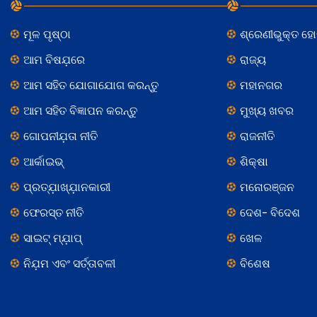
ମୂଳ ପୃଷ୍ଠା
ଶ୍ରେଣୀଭୁକ୍ତ ହ
ଆମ ବିଷଯ଼ରେ
ରାଜ୍ୟ
ଆମ ସହିତ ଯୋଗାଯୋଗ କରନ୍ତୁ
ମହାନଗର
ଆମ ସହିତ ବିଜ୍ଞାପନ କରନ୍ତୁ
ମୁଖ୍ୟ ଖବର
ଗୋପନୀଯ଼ତା ନୀତି
ରାଜନୀତି
ଆର୍କାଇଭ୍
ଶିକ୍ଷା
ପ୍ରତ୍ଯ଼ାଖ୍ଯ଼ାନକାରୀ
ମନୋରଞ୍ଜନ
ଫେରସ୍ତ ନୀତି
ଦେଶ- ବିଦେଶ
ସାଇଟ୍ ମ୍ଯ଼ାପ୍
ଖେଳ
ନିଯ଼ମ ଏବଂ ସର୍ତ୍ତାବଳୀ
ବିଶେଷ