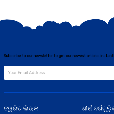
Subscribe to our newsletter to get our newest articles instantl
ତ୍ୱରିତ ଲିଙ୍କ
ଶୀର୍ଷ ବର୍ଗଗୁଡ଼ି