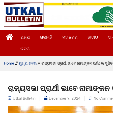
ରାଜ୍ୟ
ରାଜନୀତି
ମହାନଗର
ଜାତୀୟ
ଅନ
ଭିଡିଓ
Home
//
ମୁଖ୍ୟ ଖବର
//
ରାଜ୍ୟସଭା ପ୍ରାର୍ଥୀ ଭାବେ ନାମାଙ୍କନ ଭରିଲେ ସୁଜିତ
ରାଜ୍ୟସଭା ପ୍ରାର୍ଥୀ ଭାବେ ନାମାଙ୍କନ
Utkal Bulletin
December 9, 2024
No Comme