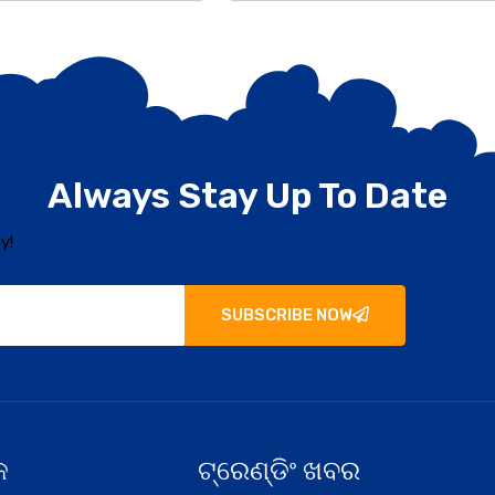
Always Stay Up To Date
y!
SUBSCRIBE NOW
କ
ଟ୍ରେଣ୍ଡିଂ ଖବର