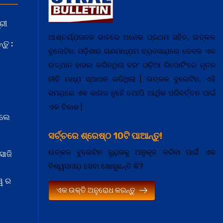
ରୀ
ଆଶ୍ଚର୍ଯ୍ଯ଼ଜନକ ଭାବରେ ଅନେକ ପ୍ରଥମ ସହିତ, ଉତ୍କଳ
ତୁ :
ବୁଲେଟିନ, ଓଡ଼ିଶାର ଗଣମାଧ୍ଯ଼ମ ବ୍ଯ଼ବସାଯ଼ରେ କେବଳ ଏକ
ଉତ୍ଥାନ ହାସଲ କରିନଥିଲା ବରଂ ଓଡ଼ିଆ ରିପୋର୍ଟିଂରେ ନୂତନ
ନୀତି ମଧ୍ଯ଼ ସ୍ଥାପନ କରିଥିଲା | ଉତ୍କଳ ବୁଲେଟିନ, ଏହି
ସମଯ଼ରେ ଏକ କାଗଜ ନୁହେଁ ତଥାପି ଆର୍ଥିକ ପରିବର୍ତ୍ତନ ପାଇଁ
ଏକ ବିକାଶ |
େଲେ
ସର୍ଚ୍ଚରେ ଶ୍ରେଷ୍ଠ 10ଟି ପାଆନ୍ତୁ!
ଉତ୍କଳ ବୁଲେଟିନ ନ୍ଯ଼ୁଜକୁ ଅନୁକୂଳ କରିବା ପାଇଁ ଏକ
ସାଜି
ବିଶ୍ୱସନୀଯ଼ ସେବା ଖୋଜୁଛନ୍ତି କି?
ୱ ର
ଏକ ଉକ୍ତି ଅନୁରୋଧ କରନ୍ତୁ