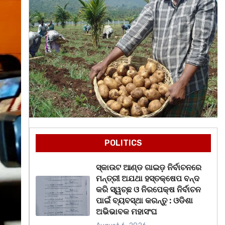
POLITICS
ସ୍କାଉଟ ଆଣ୍ଡ ଗାଇଡ଼ ନିର୍ବାଚନରେ
ମନ୍ତ୍ରୀ ଅଯଥା ହସ୍ତକ୍ଷେପ ବନ୍ଦ
କରି ସ୍ୱଚ୍ଛ ଓ ନିରପେକ୍ଷ ନିର୍ବାଚନ
ପାଇଁ ବ୍ୟବସ୍ଥା କରନ୍ତୁ : ଓଡିଶା
ଅଭିଭାବକ ମହାସଂଘ