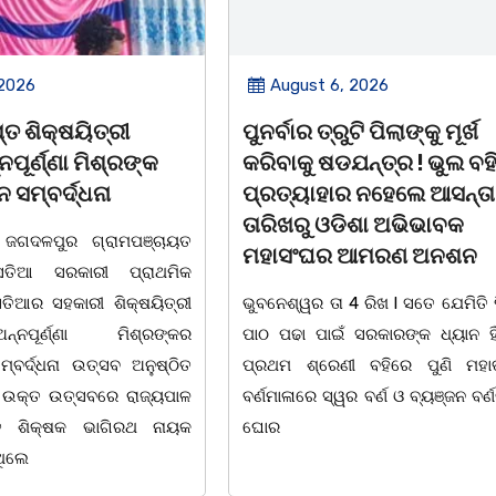
August 6, 2026
ିତ୍ରୀ
ପୁନର୍ବାର ତ୍ରୁଟି ପିଲାଙ୍କୁ ମୂର୍ଖ
 ମିଶ୍ରଙ୍କ
କରିବାକୁ ଷଡଯନ୍ତ୍ର ! ଭୁଲ ବହି
୍ଧନା
ପ୍ରତ୍ୟାହାର ନହେଲେ ଆସନ୍ତା 17
ତାରିଖରୁ ଓଡିଶା ଅଭିଭାବକ
ଗ୍ରାମପଞ୍ଚାୟତ
ମହାସଂଘର ଆମରଣ ଅନଶନ
ାରୀ ପ୍ରାଥମିକ
ରୀ ଶିକ୍ଷୟିତ୍ରୀ
ଭୁବନେଶ୍ୱର ତା 4 ରିଖ l ସତେ ଯେମିତି ପିଲାଙ୍କ
ଣା ମିଶ୍ରଙ୍କର
ପାଠ ପଢା ପାଇଁ ସରକାରଙ୍କ ଧ୍ୟାନ ହିଁ ନାହିଁ l
ଉତ୍ସବ ଅନୁଷ୍ଠିତ
ପ୍ରଥମ ଶ୍ରେଣୀ ବହିରେ ପୁଣି ମହାତ୍ରୁଟି l
ସବରେ ରାଜ୍ୟପାଳ
ବର୍ଣମାଳାରେ ସ୍ୱର ବର୍ଣ ଓ ବ୍ୟଞ୍ଜନ ବର୍ଣକୁ ନେଇ
କ ଭାଗିରଥ ନାୟକ
ଘୋର