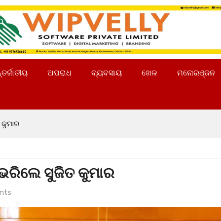
୍ତର୍ଜାତୀୟ
ଅପରାଧ
ବ୍ୟବସାୟ
ଖେଳ
ମନୋରଞ୍ଜନ
 କୁମାର
 ଭରିଲେ ସୁଜିତ କୁମାର
nts