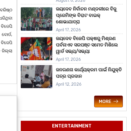
August 6, 2026
ଜୟଦେବ ନିର୍ବାଚନ ମଣ୍ଡଳୀରେ ବିଜୁ
ବରିଷ୍ଠ
ପ୍ରେମିଙ୍କ ବିରାଟ ବାଇକ୍
ରିଥିବା
ଶୋଭାଯାତ୍ରା
 ବିଜେପି
April 17, 2026
 ବୋର୍ଡ,
ଜୟଦେବ ବିଜେପି ପକ୍ଷରୁ ମିଶ୍ରଣ
ବିଜେପି
ପର୍ବନାଏବ ସରପଞ୍ଚ ସମେତ ମିଶିଲେ
 ଜିଲ୍ଲା
ୱାର୍ଡ ସଭ୍ୟ/ସଭ୍ୟା
April 17, 2026
ଜନଗଣନା କାର୍ଯ୍ୟକ୍ରମ ପାଇଁ ନିଯୁକ୍ତି
ପତ୍ର ପ୍ରଦାନ
April 12, 2026
MORE
ENTERTAINMENT