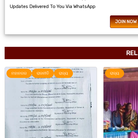
Updates Delivered To You Via WhatsApp
JOIN NOW
REL
ଗର
ରାଜନୀତି
ରାଜ୍ୟ
ରାଜ୍ୟ