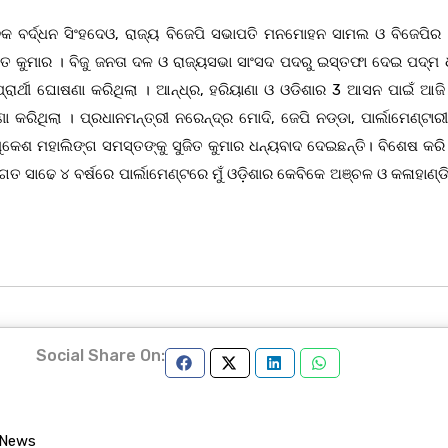
କ ବର୍ଦ୍ଧନ ସିଂହଦେଓ, ରାଜ୍ୟ ବିଜେପି ସଭାପତି ମନମୋହନ ସାମଲ ଓ ବିଜେପିର 
ଜିତ କୁମାର । ବିଜୁ ଜନତା ଦଳ ଓ ରାଜ୍ୟସଭା ସାଂସଦ ପଦରୁ ଇସ୍ତଫା ଦେଇ ପଦ୍ମ ଧ
 ପ୍ରାର୍ଥୀ ଘୋଷଣା କରିଥିଲା । ଆନ୍ଧ୍ର, ହରିୟାଣା ଓ ଓଡିଶାର 3 ଆସନ ପାଇଁ ଆଜି
ଣା କରିଥିଲା । ପ୍ରଧାନମନ୍ତ୍ରୀ ନରେନ୍ଦ୍ର ମୋଦି, ଜେପି ନଡ୍ଡା, ପାର୍ଲାମେଣ୍ଟାରୀ
େଶ ମହାଲିଙ୍ଗ ସମସ୍ତଙ୍କୁ ସୁଜିତ କୁମାର ଧନ୍ୟବାଦ ଦେଇଛନ୍ତି। ବିଶେଷ କରି 
 ବିଗତ ସାଢେ ୪ ବର୍ଷରେ ପାର୍ଲାମେଣ୍ଟରେ ମୁଁ ଓଡ଼ିଶାର କେବିକେ ଅଞ୍ଚଳ ଓ କଳାହାଣ୍ଡି
Social Share On:
 News