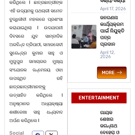
ସଭ୍ୟ/ସଭ୍ୟା
କରିଥିଲେ l ଛାତ୍ରଛାତ୍ରୀଙ୍କ
April 17, 2026
ଏହି ଉଦ୍ୟମକୁ ପଥଚାରୀ ସମେତ
ଜନଗଣନା
ବୁଦ୍ଧିଜୀବୀ ମହଲରେ ପ୍ରଶଂସା
କାର୍ଯ୍ୟକ୍ରମ
କରାଯାଇଥିଲା l ଉଦଯାପନୀ
ପାଇଁ ନିଯୁକ୍ତି
ଦିବସରେ ଯୁବ ସାମ୍ବାଦିକ
ପତ୍ର
ପ୍ରଦାନ
ଅରବିନ୍ଦ ତ୍ରିପାଠୀ, ସମାଜସେବୀ
April 12,
ସୁରେନ୍ଦ୍ର କୁମାର ସାହୁ ଓ
2026
ମୁଗୁପୁର ସମାଚାରର ମୁଖ୍ୟ
ସଂଯୋଜକ ଜନ୍ମେଜୟ ଓଝା
MORE
ଉପସ୍ଥିତ ରହି
ଛାତ୍ରଛାତ୍ରୀମାନଙ୍କୁ
ଉତ୍ସାହିତ କରିଥିଲେ l
ENTERTAINMENT
ଅନୁଷ୍ଠାନର ଅଧ୍ୟକ୍ଷ୍ୟା
ଶଶୀରେଖା ସାହୁ ଧନ୍ୟବାଦ
ଗାୟକ
ଶେଖର
ଅର୍ପଣ କରିଥିଲେ l
ଜଗନ୍ନାଥ
ବେହେରା ଓ
Social