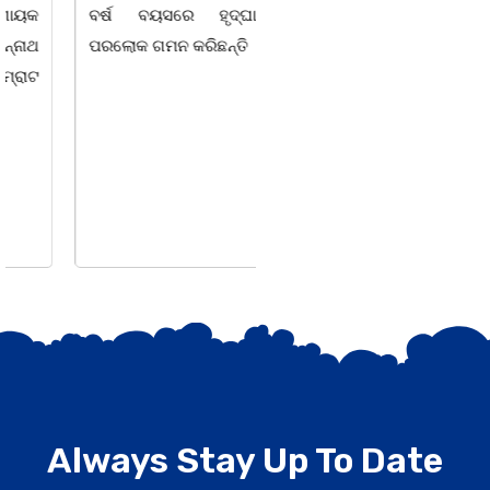
ବର୍ଷ ବୟସରେ ହୃଦ୍ଘାତରେ
ଶହ ପରିବାରକୁ ମୁଡି, ବିସ୍କୁଟ,
ପରଲୋକ ଗମନ କରିଛନ୍ତି ।
Always Stay Up To Date