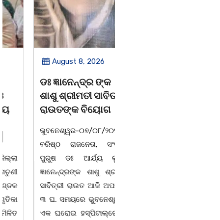
August 8, 2026
August 8, 2026
ଡଃ ଜ୍ଞାନେନ୍ଦ୍ର ଙ୍କ
ବନ୍ୟା ବିପନ୍ନଙ୍କୁ
ଶାଶୁ ଶ୍ରୀମତୀ ସାବିତ୍ରୀ
ଶୁଖିଲା ଖାଦ୍ୟ ବଣ୍ଟନ
ରାଉତଙ୍କ ବିୟୋଗ
07/08/26 ବନ୍ୟା ବିପନ୍ନଙ୍କ
ଭୁବନେଶ୍ୱର-୦୭/୦୮/୨୦୨୬:
ଉଦେଶ୍ୟରେ ଦଶରଥପୁର ଯୁବ
ବରିଷ୍ଠ ରାଜନେତା, ସଂସ୍କୃତି
କଂଗ୍ରେସ ପକ୍ଷରୁ ରିଲିଫ
ପୁରୁଷ ଡଃ ଆର୍ଯ୍ୟ କୁମାର
ସାମଗ୍ରୀ ବଣ୍ଟନ କରାଯାଇଥିବା
ଜ୍ଞାନେନ୍ଦ୍ରଙ୍କ ଶାଶୁ ଶ୍ରୀମତୀ
ଦେଖାଯାଇଛି । ବ୍ଲକସ୍ଥ କସପା,
ସାବିତ୍ରୀ ରାଉତ ଆଜି ଅପରାହ୍ନ
ତରପଦା, ମଲିକାପୁର, ନିଜାମପୁର,
୩ ଘ. ସମୟରେ ଭୁବନେଶ୍ୱରର
ଦୁଦୁରାଅଣ୍ଟା, କମାରଡିହ, କୟାଁ
ଏକ ଘରୋଇ ହସ୍ପିଟାଲ୍ରେ ୮୭
ଆଦି ପଞ୍ଚାୟତରେ ପ୍ରାୟ ୧୫