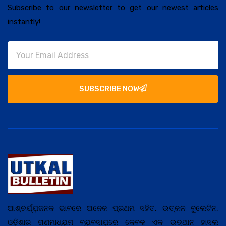
Subscribe to our newsletter to get our newest articles
instantly!
SUBSCRIBE NOW
ଆଶ୍ଚର୍ଯ୍ଯ଼ଜନକ ଭାବରେ ଅନେକ ପ୍ରଥମ ସହିତ, ଉତ୍କଳ ବୁଲେଟିନ,
ଓଡ଼ିଶାର ଗଣମାଧ୍ଯ଼ମ ବ୍ଯ଼ବସାଯ଼ରେ କେବଳ ଏକ ଉତ୍ଥାନ ହାସଲ