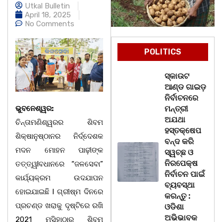
Utkal Bulletin
April 18, 2025
No Comments
POLITICS
ସ୍କାଉଟ
ଆଣ୍ଡ ଗାଇଡ଼
ନିର୍ବାଚନରେ
ଭୁବନେଶ୍ୱର:
ମନ୍ତ୍ରୀ
ଅଯଥା
ଚିନ୍ତାମଣିଶ୍ୱରର ଶିବମ
ହସ୍ତକ୍ଷେପ
ଶିକ୍ଷାନୁଷ୍ଠାନର ନିର୍ଦ୍ଦେଶକ
ବନ୍ଦ କରି
ମଦନ ମୋହନ ପାଢ଼ୀଙ୍କ
ସ୍ୱଚ୍ଛ ଓ
ନିରପେକ୍ଷ
ତତ୍ତ୍ୱlବଧାନରେ “ଜଳସେବା”
ନିର୍ବାଚନ ପାଇଁ
କାର୍ଯ୍ୟକ୍ରମ ଉଦଯାପନ
ବ୍ୟବସ୍ଥା
ହୋଇଯାଇଛି l ଗ୍ରୀଷ୍ମ ଦିନରେ
କରନ୍ତୁ :
ପ୍ରଚଣ୍ଡ ଖରାକୁ ଦୃଷ୍ଟିରେ ରଖି
ଓଡିଶା
ଅଭିଭାବକ
2021 ମସିହାଠାରୁ ଶିବମ