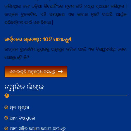
କରିନଥିଲା ବରଂ ଓଡ଼ିଆ ରିପୋର୍ଟିଂରେ ନୂତନ ନୀତି ମଧ୍ଯ଼ ସ୍ଥାପନ କରିଥିଲା |
ଉତ୍କଳ ବୁଲେଟିନ, ଏହି ସମଯ଼ରେ ଏକ କାଗଜ ନୁହେଁ ତଥାପି ଆର୍ଥିକ
ପରିବର୍ତ୍ତନ ପାଇଁ ଏକ ବିକାଶ |
ସର୍ଚ୍ଚରେ ଶ୍ରେଷ୍ଠ 10ଟି ପାଆନ୍ତୁ!
ଉତ୍କଳ ବୁଲେଟିନ ନ୍ଯ଼ୁଜକୁ ଅନୁକୂଳ କରିବା ପାଇଁ ଏକ ବିଶ୍ୱସନୀଯ଼ ସେବା
ଖୋଜୁଛନ୍ତି କି?
ଏକ ଉକ୍ତି ଅନୁରୋଧ କରନ୍ତୁ
ତ୍ୱରିତ ଲିଙ୍କ
ମୂଳ ପୃଷ୍ଠା
ଆମ ବିଷଯ଼ରେ
ଆମ ସହିତ ଯୋଗାଯୋଗ କରନ୍ତୁ