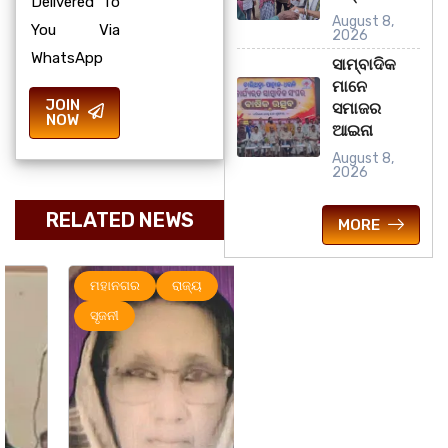
Delivered To
August 8,
You Via
2026
WhatsApp
ସାମ୍ବାଦିକ
ମାନେ
JOIN
ସମାଜର
NOW
ଆଇନା
August 8,
2026
RELATED NEWS
MORE
ମହାନଗର
ରାଜ୍ୟ
ମହାନଗର
ରାଜ୍ୟ
ସୃଜନୀ