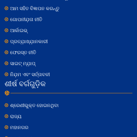
ଆମ ସହିତ ବିଜ୍ଞାପନ କରନ୍ତୁ
ଗୋପନୀଯ଼ତା ନୀତି
ଆର୍କାଇଭ୍
ପ୍ରତ୍ଯ଼ାଖ୍ଯ଼ାନକାରୀ
ଫେରସ୍ତ ନୀତି
ସାଇଟ୍ ମ୍ଯ଼ାପ୍
ନିଯ଼ମ ଏବଂ ସର୍ତ୍ତାବଳୀ
ଶୀର୍ଷ ବର୍ଗଗୁଡ଼ିକ
ଶ୍ରେଣୀଭୁକ୍ତ ହୋଇନଥିବା
ରାଜ୍ୟ
ମହାନଗର