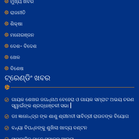
ମୁଖ୍ୟ ଖବର
ରାଜନୀତି
ଶିକ୍ଷା
ମନୋରଞ୍ଜନ
ଦେଶ- ବିଦେଶ
ଖେଳ
ବିଶେଷ
ଟ୍ରେଣ୍ଡିଂ ଖବର
ଗାୟକ ଶେଖର ଜଗନ୍ନାଥ ବେହେରା ଓ ଗାୟକ ସମ୍ରାଟ ଅଭୟ ଚରଣ
ସ୍ୱାଇଁଙ୍କ ଶ୍ରଦ୍ଧାଞ୍ଚଳୀ ସଭା |
ଡଃ ଜ୍ଞାନେନ୍ଦ୍ର ଙ୍କ ଶାଶୁ ଶ୍ରୀମତୀ ସାବିତ୍ରୀ ରାଉତଙ୍କ ବିୟୋଗ
ବନ୍ୟା ବିପନ୍ନଙ୍କୁ ଶୁଖିଲା ଖାଦ୍ୟ ବଣ୍ଟନ