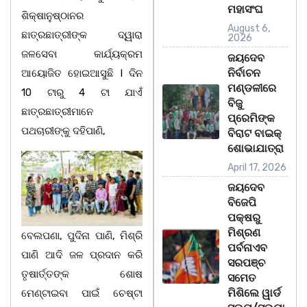
ମହାସଂଘ
ଶିକ୍ଷାନୁଷ୍ଠାନର
August 6,
ଛାତ୍ରଛାତ୍ରୀଙ୍କ ଦ୍ୱାରା
2026
ଜଳସେବା କାର୍ଯ୍ୟକ୍ରମ
ଜୟଦେବ
ନିର୍ବାଚନ
ଆୟୋଜିତ ହୋଇଆସୁଛି l ଦିନ
ମଣ୍ଡଳୀରେ
10 ଟାରୁ 4 ଟା ଯାଏଁ
ବିଜୁ
ଛାତ୍ରଛାତ୍ରୀମାନେ
ପ୍ରେମିଙ୍କ
ପଥଚାରୀଙ୍କୁ ଦହିପାଣି,
ବିରାଟ ବାଇକ୍
ଶୋଭାଯାତ୍ରା
April 17, 2026
ଜୟଦେବ
ବିଜେପି
ପକ୍ଷରୁ
ମିଶ୍ରଣ
ବେଲପଣା, ପୁଦିନା ପାଣି, ମିଶ୍ରି
ପର୍ବନାଏବ
ପାଣି ଆଦି ଜଳ ପ୍ରଦାନ କରି
ସରପଞ୍ଚ
ତୃଷାର୍ତ୍ତଙ୍କ ଶୋଷ
ସମେତ
ମିଶିଲେ ୱାର୍ଡ
ମେଣ୍ଟାଇବା ପାଇଁ ଚେଷ୍ଟା