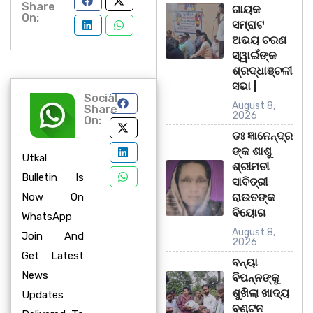
Share
ଗାୟକ
On:
ସମ୍ରାଟ
ଅଭୟ ଚରଣ
ସ୍ୱାଇଁଙ୍କ
ଶ୍ରଦ୍ଧାଞ୍ଚଳୀ
ସଭା |
Social
August 8,
Share
2026
On:
ଡଃ ଜ୍ଞାନେନ୍ଦ୍ର
ଙ୍କ ଶାଶୁ
Utkal
ଶ୍ରୀମତୀ
Bulletin Is
ସାବିତ୍ରୀ
Now On
ରାଉତଙ୍କ
ବିୟୋଗ
WhatsApp
August 8,
Join And
2026
Get Latest
ବନ୍ୟା
News
ବିପନ୍ନଙ୍କୁ
ଶୁଖିଲା ଖାଦ୍ୟ
Updates
ବଣ୍ଟନ