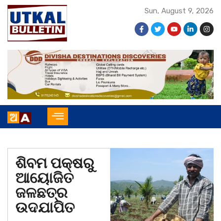
Sun, August 9, 2026
ଶିବମ ପକ୍ଷରୁ
ଆୟୋଜିତ
ଜଳଛତ୍ର
ଉଦଯାପିତ