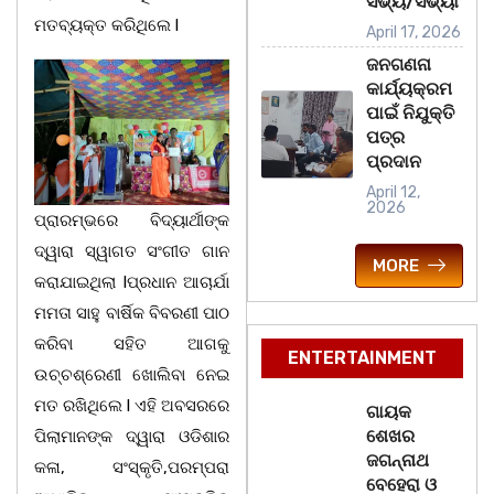
ସଭ୍ୟ/ସଭ୍ୟା
ମତବ୍ୟକ୍ତ କରିଥିଲେ l
April 17, 2026
ଜନଗଣନା
କାର୍ଯ୍ୟକ୍ରମ
ପାଇଁ ନିଯୁକ୍ତି
ପତ୍ର
ପ୍ରଦାନ
April 12,
2026
ପ୍ରାରମ୍ଭରେ ବିଦ୍ୟାର୍ଥୀଙ୍କ
ଦ୍ୱାରା ସ୍ୱାଗତ ସଂଗୀତ ଗାନ
MORE
କରାଯାଇଥିଲା lପ୍ରଧାନ ଆଚାର୍ଯା
ମମତା ସାହୁ ବାର୍ଷିକ ବିବରଣୀ ପାଠ
କରିବା ସହିତ ଆଗକୁ
ENTERTAINMENT
ଉଚ୍ଚଶ୍ରେଣୀ ଖୋଲିବା ନେଇ
ମତ ରଖିଥିଲେ l ଏହି ଅବସରରେ
ଗାୟକ
ଶେଖର
ପିଲାମାନଙ୍କ ଦ୍ୱାରା ଓଡିଶାର
ଜଗନ୍ନାଥ
କଳା, ସଂସ୍କୃତି,ପରମ୍ପରା
ବେହେରା ଓ