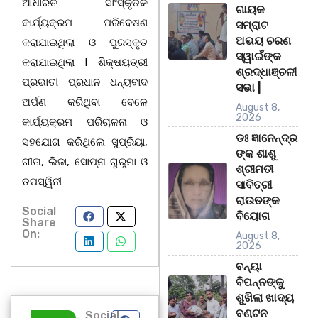
ଆଧାରିତ ସାଂସ୍କୃତିକ
ଗାୟକ
କାର୍ଯ୍ୟକ୍ରମ ପରିବେଷଣ
ସମ୍ରାଟ
ଅଭୟ ଚରଣ
କରାଯାଇଥିଲା ଓ ପୁରସ୍କୃତ
ସ୍ୱାଇଁଙ୍କ
କରାଯାଇଥିଲା l ଶିକ୍ଷୟତ୍ରୀ
ଶ୍ରଦ୍ଧାଞ୍ଚଳୀ
ପ୍ରଭାତୀ ପ୍ରଧାନ ଧନ୍ୟବାଦ
ସଭା |
ଅର୍ପଣ କରିଥିବା ବେଳେ
August 8,
2026
କାର୍ଯ୍ୟକ୍ରମ ପରିଚାଳନା ଓ
ଡଃ ଜ୍ଞାନେନ୍ଦ୍ର
ସହଯୋଗ କରିଥିଲେ ସୁପ୍ରିୟା,
ଙ୍କ ଶାଶୁ
ଗୀତା, ଲିଜା, ସୋପ୍ନା ଗୁରୁମା ଓ
ଶ୍ରୀମତୀ
ତପସ୍ୱିନୀ
ସାବିତ୍ରୀ
ରାଉତଙ୍କ
Social
ବିୟୋଗ
Share
On:
August 8,
2026
ବନ୍ୟା
ବିପନ୍ନଙ୍କୁ
ଶୁଖିଲା ଖାଦ୍ୟ
ବଣ୍ଟନ
Social