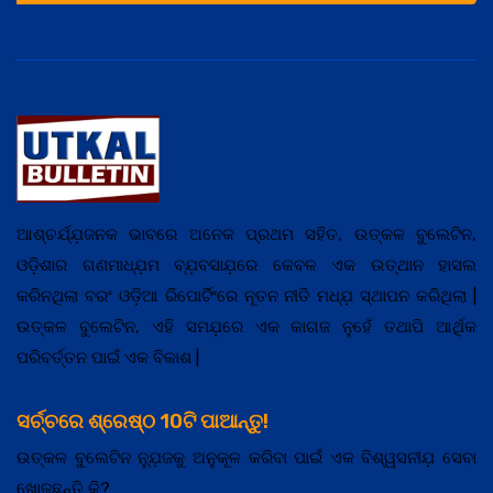
ଆଶ୍ଚର୍ଯ୍ଯ଼ଜନକ ଭାବରେ ଅନେକ ପ୍ରଥମ ସହିତ, ଉତ୍କଳ ବୁଲେଟିନ,
ଓଡ଼ିଶାର ଗଣମାଧ୍ଯ଼ମ ବ୍ଯ଼ବସାଯ଼ରେ କେବଳ ଏକ ଉତ୍ଥାନ ହାସଲ
କରିନଥିଲା ବରଂ ଓଡ଼ିଆ ରିପୋର୍ଟିଂରେ ନୂତନ ନୀତି ମଧ୍ଯ଼ ସ୍ଥାପନ କରିଥିଲା |
ଉତ୍କଳ ବୁଲେଟିନ, ଏହି ସମଯ଼ରେ ଏକ କାଗଜ ନୁହେଁ ତଥାପି ଆର୍ଥିକ
ପରିବର୍ତ୍ତନ ପାଇଁ ଏକ ବିକାଶ |
ସର୍ଚ୍ଚରେ ଶ୍ରେଷ୍ଠ 10ଟି ପାଆନ୍ତୁ!
ଉତ୍କଳ ବୁଲେଟିନ ନ୍ଯ଼ୁଜକୁ ଅନୁକୂଳ କରିବା ପାଇଁ ଏକ ବିଶ୍ୱସନୀଯ଼ ସେବା
ଖୋଜୁଛନ୍ତି କି?