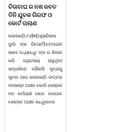
ଚିତାବାଘ ର ନଖ ଜବତ
ସଶକ୍ତ ଓଡିଶା ପକ୍ଷରୁ
ତିନି ଯୁବକ ଗିରଫ ଓ
ବିଶ୍ୱ ମହିଳା ଦିବସ
କୋର୍ଟ ଚାଲାଣ
ଅନୁଷ୍ଠିତ
କଳାହାଣ୍ଡି,୧୪|୩(ପ୍ୟାରିଲାଲ
ଭୁବନେଶ୍ୱର, 08/03/ 26:
ଦୁର୍ଗା ଙ୍କ ରିପୋର୍ଟ):ବେଆଇନ
ସାମାଜିକ ଅନୁଷ୍ଠାନ "ସଶକ୍ତ
ଭାବେ ବନ୍ୟଜନ୍ତୁ ଙ୍କ ର ଶିକାର
ଓଡିଶା"ପକ୍ଷରୁ ସ୍ଥାନୀୟ
କରି ବ୍ୟବସାୟ ଚାଲୁଥିବା
ସିଆରପି ସ୍ଥିତ କାର୍ଯ୍ୟାଳୟ
ସମ୍ପର୍କରେ କୌଣସି ସୂତ୍ରରୁ
ଠାରେ "ବିଶ୍ୱ ମହିଳା ଦିବସ
ସୂଚନା ପାଇ କଳାହାଣ୍ଡି ଉତ୍ତର
-2026 ଆବାହକ ବିଜୟ କୁମାର
ବନଖଣ୍ଡ ଅଧୀନ କେଗାଁ ରେଞ୍ଜର
ପ୍ରଧାନଙ୍କ ସଂଯୋଜନା ଓ
ବନ କର୍ମଚାରୀ ମାନେ ଗରଗାବ
ସଭାପତିତ୍ବ ରେ ଅନୁଷ୍ଠିତ
ସେକ୍ସନ ଅଧୀନ କାନ୍ଦୁଲଝର
ହୋଇ ଯାଇଛି l ମହିଳା
ସଶକ୍ତିକରଣ