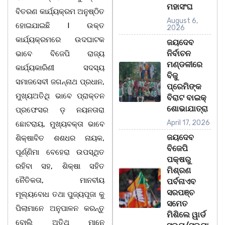
ମହାସଂଘ
ବିତରଣ କାର୍ଯ୍ୟକ୍ରମ ଅନୁଷ୍ଠିତ
August 6,
ହୋଇଯାଇଛି l ଉକ୍ତ
2026
କାର୍ଯ୍ୟକ୍ରମରେ ଉଦଘାଟକ
ଜୟଦେବ
ନିର୍ବାଚନ
ଭାବେ ବିଜେପି ରାଜ୍ୟ
ମଣ୍ଡଳୀରେ
କାର୍ଯ୍ୟକାରିଣୀ ସଦସ୍ୟ
ବିଜୁ
ସମାଜସେବୀ ଜଗନ୍ନାଥ ପ୍ରଧାନ,
ପ୍ରେମିଙ୍କ
ମୁଖ୍ୟଅତିଥି ଭାବେ ପ୍ରାକ୍ତନ
ବିରାଟ ବାଇକ୍
ଶୋଭାଯାତ୍ରା
ପ୍ରଫେସର ଡ଼ ନୟନତାରା
April 17, 2026
ଛୋଟରାୟ, ମୁଖ୍ୟବକ୍ତା ଭାବେ
ଜୟଦେବ
ଶିକ୍ଷାବିତ ଶଶଧର ନାୟକ,
ବିଜେପି
ପୂର୍ଣ୍ଣିମା ବେହେରା ଉପସ୍ଥିତ
ପକ୍ଷରୁ
ରହିବା ସହ, ଶିକ୍ଷା ସହିତ
ମିଶ୍ରଣ
ନୈତିକତା, ମାନବୀୟ
ପର୍ବନାଏବ
ସରପଞ୍ଚ
ମୂଲ୍ୟବୋଧ ତଥା ପୁଜ୍ୟପୂଜା କୁ
ସମେତ
ପିଲାମାନେ ଅନୁପାଳନ କରନ୍ତୁ
ମିଶିଲେ ୱାର୍ଡ
ବୋଲି ଅତିଥି ମାନେ