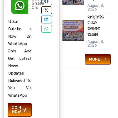
Share
August 8,
On:
2026
ସାମ୍ବାଦିକ
Utkal
ମାନେ
ସମାଜର
Bulletin Is
ଆଇନା
Now On
August 8,
WhatsApp
2026
Join And
Get Latest
MORE
News
Updates
Delivered To
You Via
WhatsApp
JOIN
NOW