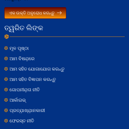
ଏକ ଉକ୍ତି ଅନୁରୋଧ କରନ୍ତୁ
ତ୍ୱରିତ ଲିଙ୍କ
ମୂଳ ପୃଷ୍ଠା
ଆମ ବିଷଯ଼ରେ
ଆମ ସହିତ ଯୋଗାଯୋଗ କରନ୍ତୁ
ଆମ ସହିତ ବିଜ୍ଞାପନ କରନ୍ତୁ
ଗୋପନୀଯ଼ତା ନୀତି
ଆର୍କାଇଭ୍
ପ୍ରତ୍ଯ଼ାଖ୍ଯ଼ାନକାରୀ
ଫେରସ୍ତ ନୀତି