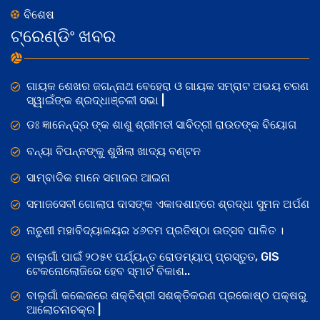
ବିଶେଷ
ଟ୍ରେଣ୍ଡିଂ ଖବର
ଗାୟକ ଶେଖର ଜଗନ୍ନାଥ ବେହେରା ଓ ଗାୟକ ସମ୍ରାଟ ଅଭୟ ଚରଣ
ସ୍ୱାଇଁଙ୍କ ଶ୍ରଦ୍ଧାଞ୍ଚଳୀ ସଭା |
ଡଃ ଜ୍ଞାନେନ୍ଦ୍ର ଙ୍କ ଶାଶୁ ଶ୍ରୀମତୀ ସାବିତ୍ରୀ ରାଉତଙ୍କ ବିୟୋଗ
ବନ୍ୟା ବିପନ୍ନଙ୍କୁ ଶୁଖିଲା ଖାଦ୍ୟ ବଣ୍ଟନ
ସାମ୍ବାଦିକ ମାନେ ସମାଜର ଆଇନା
ସମାଜସେବୀ ଗୋଲାପ ଦାସଙ୍କ ଏକାଦଶାହରେ ଶ୍ରଦ୍ଧା ସୁମନ ଅର୍ପଣ
ନାଚୁଣୀ ମହାବିଦ୍ୟାଳୟର ୪୬ତମ ପ୍ରତିଷ୍ଠା ଉତ୍ସବ ପାଳିତ ।
ବାଲୁଗାଁ ପାଇଁ ୨୦୫୧ ପର୍ଯ୍ୟନ୍ତ ରୋଡମ୍ୟାପ୍ ପ୍ରସ୍ତୁତ, GIS
ଟେକନୋଲୋଜିରେ ହେବ ସ୍ମାର୍ଟ ବିକାଶ..
ବାଲୁଗାଁ କଲେଜରେ ଶକ୍ତିଶ୍ରୀ ସଶକ୍ତିକରଣ ପ୍ରକୋଷ୍ଠ ପକ୍ଷରୁ
ଆଲୋଚନାଚକ୍ର |