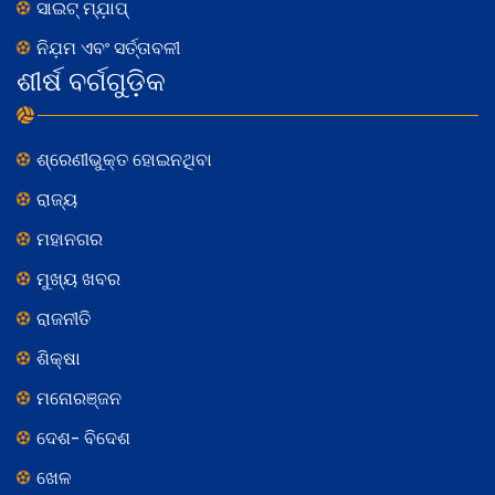
ସାଇଟ୍ ମ୍ଯ଼ାପ୍
ନିଯ଼ମ ଏବଂ ସର୍ତ୍ତାବଳୀ
ଶୀର୍ଷ ବର୍ଗଗୁଡ଼ିକ
ଶ୍ରେଣୀଭୁକ୍ତ ହୋଇନଥିବା
ରାଜ୍ୟ
ମହାନଗର
ମୁଖ୍ୟ ଖବର
ରାଜନୀତି
ଶିକ୍ଷା
ମନୋରଞ୍ଜନ
ଦେଶ- ବିଦେଶ
ଖେଳ