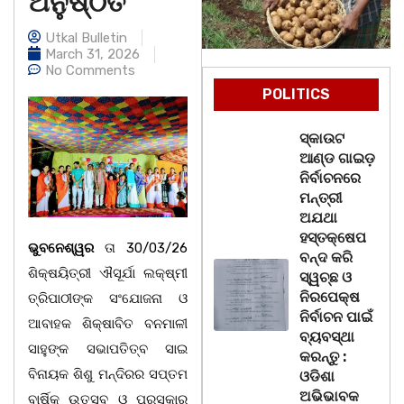
ଅନୁଷ୍ଠିତ
Utkal Bulletin
March 31, 2026
No Comments
POLITICS
ସ୍କାଉଟ
ଆଣ୍ଡ ଗାଇଡ଼
ନିର୍ବାଚନରେ
ମନ୍ତ୍ରୀ
ଅଯଥା
ହସ୍ତକ୍ଷେପ
ଭୁବନେଶ୍ୱର
ତା 30/03/26
ବନ୍ଦ କରି
ଶିକ୍ଷୟିତ୍ରୀ ଐସୂର୍ଯା ଲକ୍ଷ୍ମୀ
ସ୍ୱଚ୍ଛ ଓ
ନିରପେକ୍ଷ
ତ୍ରିପାଠୀଙ୍କ ସଂଯୋଜନା ଓ
ନିର୍ବାଚନ ପାଇଁ
ଆବାହକ ଶିକ୍ଷାବିତ ବନମାଳୀ
ବ୍ୟବସ୍ଥା
ସାହୁଙ୍କ ସଭାପତିତ୍ବ ସାଇ
କରନ୍ତୁ :
ବିନାୟକ ଶିଶୁ ମନ୍ଦିରର ସପ୍ତମ
ଓଡିଶା
ଅଭିଭାବକ
ବାର୍ଷିକ ଉତ୍ସବ ଓ ପୁରସ୍କାର