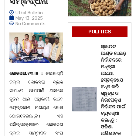
ସମ୍ବର୍ଦ୍ଧନା
Utkal Bulletin
May 13, 2025
No Comments
POLITICS
ସ୍କାଉଟ
ଆଣ୍ଡ ଗାଇଡ଼
ନିର୍ବାଚନରେ
ମନ୍ତ୍ରୀ
ଅଯଥା
କୋକସରା,୧୩।୫ :
କଳାହାଣ୍ଡି
ହସ୍ତକ୍ଷେପ
ଜିଲ୍ଲା କୋକସରା ବ୍ଲକ
ବନ୍ଦ କରି
ସୀମାନ୍ତ ଆମପାଣି ଥାନାରେ
ସ୍ୱଚ୍ଛ ଓ
ନୂତନ ଥାନା ଅଧିକାରୀ ଭାବେ
ନିରପେକ୍ଷ
ନିର୍ବାଚନ ପାଇଁ
ଜୟପ୍ରକାଶ ନାରାୟଣ ହୋତା
ବ୍ୟବସ୍ଥା
ଯୋଗଦେଇଛନ୍ତି। ଏହି
କରନ୍ତୁ :
ପରିପ୍ରେକ୍ଷୀରେ କୋକସରା
ଓଡିଶା
ବ୍ଲକ ସାମ୍ବାଦିକ ସଂଘ
ଅଭିଭାବକ