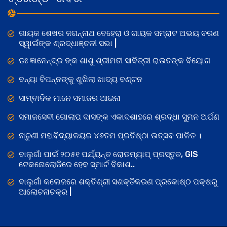
ଗାୟକ ଶେଖର ଜଗନ୍ନାଥ ବେହେରା ଓ ଗାୟକ ସମ୍ରାଟ ଅଭୟ ଚରଣ
ସ୍ୱାଇଁଙ୍କ ଶ୍ରଦ୍ଧାଞ୍ଚଳୀ ସଭା |
ଡଃ ଜ୍ଞାନେନ୍ଦ୍ର ଙ୍କ ଶାଶୁ ଶ୍ରୀମତୀ ସାବିତ୍ରୀ ରାଉତଙ୍କ ବିୟୋଗ
ବନ୍ୟା ବିପନ୍ନଙ୍କୁ ଶୁଖିଲା ଖାଦ୍ୟ ବଣ୍ଟନ
ସାମ୍ବାଦିକ ମାନେ ସମାଜର ଆଇନା
ସମାଜସେବୀ ଗୋଲାପ ଦାସଙ୍କ ଏକାଦଶାହରେ ଶ୍ରଦ୍ଧା ସୁମନ ଅର୍ପଣ
ନାଚୁଣୀ ମହାବିଦ୍ୟାଳୟର ୪୬ତମ ପ୍ରତିଷ୍ଠା ଉତ୍ସବ ପାଳିତ ।
ବାଲୁଗାଁ ପାଇଁ ୨୦୫୧ ପର୍ଯ୍ୟନ୍ତ ରୋଡମ୍ୟାପ୍ ପ୍ରସ୍ତୁତ, GIS
ଟେକନୋଲୋଜିରେ ହେବ ସ୍ମାର୍ଟ ବିକାଶ..
ବାଲୁଗାଁ କଲେଜରେ ଶକ୍ତିଶ୍ରୀ ସଶକ୍ତିକରଣ ପ୍ରକୋଷ୍ଠ ପକ୍ଷରୁ
ଆଲୋଚନାଚକ୍ର |