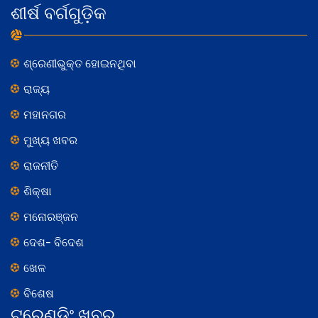
ଶୀର୍ଷ ବର୍ଗଗୁଡ଼ିକ
ଶ୍ରେଣୀଭୁକ୍ତ ହୋଇନଥିବା
ରାଜ୍ୟ
ମହାନଗର
ମୁଖ୍ୟ ଖବର
ରାଜନୀତି
ଶିକ୍ଷା
ମନୋରଞ୍ଜନ
ଦେଶ- ବିଦେଶ
ଖେଳ
ବିଶେଷ
ଟ୍ରେଣ୍ଡିଂ ଖବର