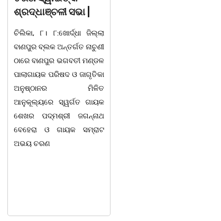
ଭୁବନେଶ୍ୱର-୦୭/୦୮/୨୦୨୬:
ଶ୍ରଦ୍ଧାଞ୍ଚଳୀ ସଭା |
ବରିଷ୍ଠ ରାଜନେତା, ସଂସ୍କୃତି
ଚିଲିକା, ୮। ୮:ଖୋର୍ଦ୍ଧା ଜିଲ୍ଲା
ପୁରୁଷ ଡଃ ଆର୍ଯ୍ୟ କୁମାର
ବାଣପୁର ବ୍ଲକ ଅନ୍ତର୍ଗତ ନାଚୁଣୀ
ଜ୍ଞାନେନ୍ଦ୍ରଙ୍କ ଶାଶୁ ଶ୍ରୀମତୀ
ଠାରେ ବାଣପୁର ଭଗବତୀ ମଣ୍ଡଳ
ସାବିତ୍ରୀ ରାଉତ ଆଜି ଅପରାହ୍ନ
ପାଲାଗାୟକ ପରିଷଦ ଓ ଜାଗୃତିକା
୩ ଘ. ସମୟରେ ଭୁବନେଶ୍ୱରର
ଅନୁଷ୍ଠାନର ମିଳିତ
ଏକ ଘରୋଇ ହସ୍ପିଟାଲ୍ରେ ୮୭
ଆନୁକୂଲ୍ୟରେ ସ୍ୱର୍ଗତ ଗାୟକ
ବର୍ଷ ବୟସରେ ହୃଦ୍ଘାତରେ
ଶେଖର ପଦ୍ମଶ୍ରୀ ଜଗନ୍ନାଥ
ପରଲୋକ ଗମନ କରିଛନ୍ତି ।
ବେହେରା ଓ ଗାୟକ ସମ୍ରାଟ
ଅଭୟ ଚରଣ