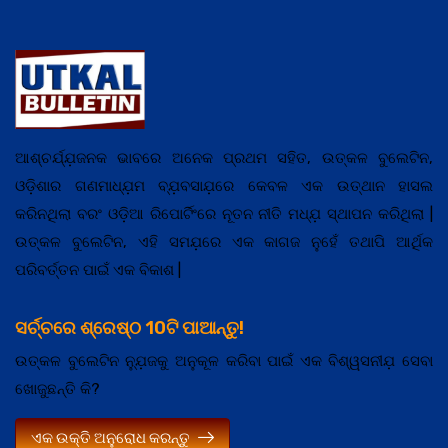
ଆଶ୍ଚର୍ଯ୍ଯ଼ଜନକ ଭାବରେ ଅନେକ ପ୍ରଥମ ସହିତ, ଉତ୍କଳ ବୁଲେଟିନ,
ଓଡ଼ିଶାର ଗଣମାଧ୍ଯ଼ମ ବ୍ଯ଼ବସାଯ଼ରେ କେବଳ ଏକ ଉତ୍ଥାନ ହାସଲ
କରିନଥିଲା ବରଂ ଓଡ଼ିଆ ରିପୋର୍ଟିଂରେ ନୂତନ ନୀତି ମଧ୍ଯ଼ ସ୍ଥାପନ କରିଥିଲା |
ଉତ୍କଳ ବୁଲେଟିନ, ଏହି ସମଯ଼ରେ ଏକ କାଗଜ ନୁହେଁ ତଥାପି ଆର୍ଥିକ
ପରିବର୍ତ୍ତନ ପାଇଁ ଏକ ବିକାଶ |
ସର୍ଚ୍ଚରେ ଶ୍ରେଷ୍ଠ 10ଟି ପାଆନ୍ତୁ!
ଉତ୍କଳ ବୁଲେଟିନ ନ୍ଯ଼ୁଜକୁ ଅନୁକୂଳ କରିବା ପାଇଁ ଏକ ବିଶ୍ୱସନୀଯ଼ ସେବା
ଖୋଜୁଛନ୍ତି କି?
ଏକ ଉକ୍ତି ଅନୁରୋଧ କରନ୍ତୁ