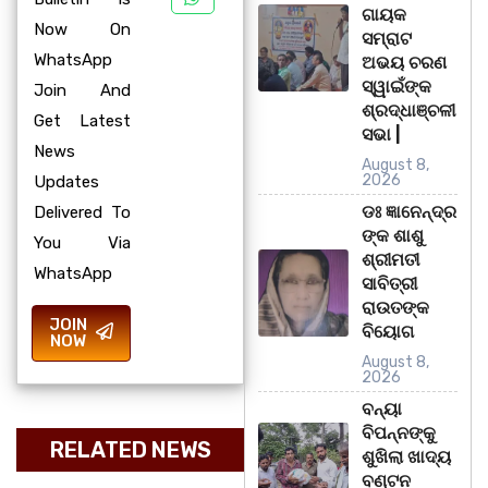
ଗାୟକ
Now On
ସମ୍ରାଟ
WhatsApp
ଅଭୟ ଚରଣ
ସ୍ୱାଇଁଙ୍କ
Join And
ଶ୍ରଦ୍ଧାଞ୍ଚଳୀ
Get Latest
ସଭା |
News
August 8,
2026
Updates
ଡଃ ଜ୍ଞାନେନ୍ଦ୍ର
Delivered To
ଙ୍କ ଶାଶୁ
You Via
ଶ୍ରୀମତୀ
WhatsApp
ସାବିତ୍ରୀ
ରାଉତଙ୍କ
JOIN
ବିୟୋଗ
NOW
August 8,
2026
ବନ୍ୟା
ବିପନ୍ନଙ୍କୁ
RELATED NEWS
ଶୁଖିଲା ଖାଦ୍ୟ
ବଣ୍ଟନ