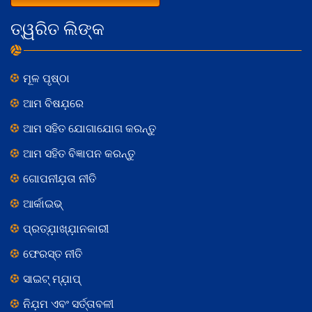
ତ୍ୱରିତ ଲିଙ୍କ
ମୂଳ ପୃଷ୍ଠା
ଆମ ବିଷଯ଼ରେ
ଆମ ସହିତ ଯୋଗାଯୋଗ କରନ୍ତୁ
ଆମ ସହିତ ବିଜ୍ଞାପନ କରନ୍ତୁ
ଗୋପନୀଯ଼ତା ନୀତି
ଆର୍କାଇଭ୍
ପ୍ରତ୍ଯ଼ାଖ୍ଯ଼ାନକାରୀ
ଫେରସ୍ତ ନୀତି
ସାଇଟ୍ ମ୍ଯ଼ାପ୍
ନିଯ଼ମ ଏବଂ ସର୍ତ୍ତାବଳୀ