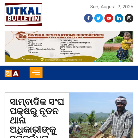
Sun, August 9, 2026
ସାମ୍ବାଦିକ ସଂଘ
ପକ୍ଷରୁ ନୂତନ
ଥାନା
ଅଧିକାରୀଙ୍କୁ