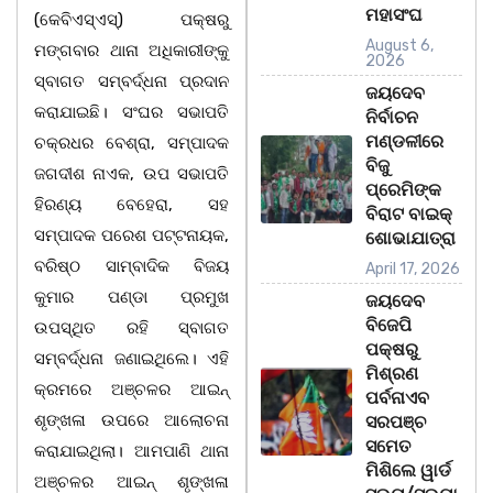
ମହାସଂଘ
(କେବିଏସ୍ଏସ୍) ପକ୍ଷରୁ
August 6,
ମଙ୍ଗବାର ଥାନା ଅଧିକାରୀଙ୍କୁ
2026
ସ୍ବାଗତ ସମ୍ବର୍ଦ୍ଧନା ପ୍ରଦାନ
ଜୟଦେବ
କରାଯାଇଛି। ସଂଘର ସଭାପତି
ନିର୍ବାଚନ
ମଣ୍ଡଳୀରେ
ଚକ୍ରଧର ବେଶ୍ରା, ସମ୍ପାଦକ
ବିଜୁ
ଜଗଦୀଶ ନାଏକ, ଉପ ସଭାପତି
ପ୍ରେମିଙ୍କ
ହିରଣ୍ୟ ବେହେରା, ସହ
ବିରାଟ ବାଇକ୍
ସମ୍ପାଦକ ପରେଶ ପଟ୍ଟନାୟକ,
ଶୋଭାଯାତ୍ରା
ବରିଷ୍ଠ ସାମ୍ବାଦିକ ବିଜୟ
April 17, 2026
କୁମାର ପଣ୍ଡା ପ୍ରମୁଖ
ଜୟଦେବ
ବିଜେପି
ଉପସ୍ଥିତ ରହି ସ୍ବାଗତ
ପକ୍ଷରୁ
ସମ୍ବର୍ଦ୍ଧନା ଜଣାଇଥିଲେ। ଏହି
ମିଶ୍ରଣ
କ୍ରମରେ ଅଞ୍ଚଳର ଆଇନ୍
ପର୍ବନାଏବ
ଶୃଙ୍ଖଳା ଉପରେ ଆଲୋଚନା
ସରପଞ୍ଚ
ସମେତ
କରାଯାଇଥିଲା। ଆମପାଣି ଥାନା
ମିଶିଲେ ୱାର୍ଡ
ଅଞ୍ଚଳର ଆଇନ୍ ଶୃଙ୍ଖଳା