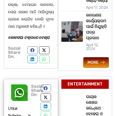
ସଭ୍ୟ/ସଭ୍ୟା
ରକ୍ଷା, ବେଆଇନ କାରବାର,
April 17, 2026
ଚୋରା ଚାଲାଣ ଆଦି ଆଭିମୁଖ୍ୟ
ଜନଗଣନା
ଗ୍ରହଣ କରାଯିବ ବୋଲି ନୂତନ
କାର୍ଯ୍ୟକ୍ରମ
ଥାନା ଅଧିକାରୀ କହିଛନ୍ତି I
ପାଇଁ ନିଯୁକ୍ତି
ପତ୍ର
କୋକସରା: ଚକ୍ରଧର ବେଶ୍ରା
ପ୍ରଦାନ
April 12,
Social
2026
Share
On:
MORE
ENTERTAINMENT
Social
Share
On:
ଗାୟକ
ଶେଖର
ଜଗନ୍ନାଥ
Utkal
ବେହେରା ଓ
Bulletin Is