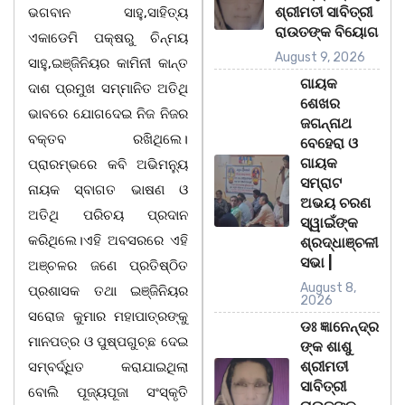
ଶ୍ରୀମତୀ ସାବିତ୍ରୀ
ଭଗବାନ ସାହୁ,ସାହିତ୍ୟ
ରାଉତଙ୍କ ବିୟୋଗ
ଏକାଡେମି ପକ୍ଷରୁ ଚିନ୍ମୟ
August 9, 2026
ସାହୁ,ଇଞ୍ଜିନିୟର କାମିନୀ କାନ୍ତ
ଗାୟକ
ଦାଶ ପ୍ରମୁଖ ସମ୍ମାନିତ ଅତିଥି
ଶେଖର
ଭାବରେ ଯୋଗଦେଇ ନିଜ ନିଜର
ଜଗନ୍ନାଥ
ବକ୍ତବ ରଖିଥିଲେ।
ବେହେରା ଓ
ଗାୟକ
ପ୍ରାରମ୍ଭରେ କବି ଅଭିମନ୍ୟୁ
ସମ୍ରାଟ
ନାୟକ ସ୍ବାଗତ ଭାଷଣ ଓ
ଅଭୟ ଚରଣ
ଅତିଥି ପରିଚୟ ପ୍ରଦାନ
ସ୍ୱାଇଁଙ୍କ
କରିଥିଲେ।ଏହି ଅବସରରେ ଏହି
ଶ୍ରଦ୍ଧାଞ୍ଚଳୀ
ସଭା |
ଅଞ୍ଚଳର ଜଣେ ପ୍ରତିଷ୍ଠିତ
August 8,
ପ୍ରଶାସକ ତଥା ଇଞ୍ଜିନିୟର
2026
ସରୋଜ କୁମାର ମହାପାତ୍ରଙ୍କୁ
ଡଃ ଜ୍ଞାନେନ୍ଦ୍ର
ମାନପତ୍ର ଓ ପୁଷ୍ପଗୁଚ୍ଛ ଦେଇ
ଙ୍କ ଶାଶୁ
ଶ୍ରୀମତୀ
ସମ୍ବର୍ଦ୍ଧିତ କରାଯାଇଥିଲା
ସାବିତ୍ରୀ
ବୋଲି ପୂଜ୍ୟପୂଜା ସଂସ୍କୃତି