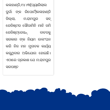
କରି ବ୍ୟବସାୟ ଚାଲୁଥିବା
ସିଆରପି ସ୍ଥିତ କାର୍ଯ୍ୟାଳୟ
ସମ୍ପର୍କରେ କୌଣସି ସୂତ୍ରରୁ
ଠାରେ "ବିଶ୍ୱ ମହିଳା ଦିବସ
ସୂଚନା ପାଇ କଳାହାଣ୍ଡି ଉତ୍ତର
-2026 ଆବାହକ ବିଜୟ କୁମାର
ବନଖଣ୍ଡ ଅଧୀନ କେଗାଁ ରେଞ୍ଜର
ପ୍ରଧାନଙ୍କ ସଂଯୋଜନା ଓ
ବନ କର୍ମଚାରୀ ମାନେ ଗରଗାବ
ସଭାପତିତ୍ବ ରେ ଅନୁଷ୍ଠିତ
ସେକ୍ସନ ଅଧୀନ କାନ୍ଦୁଲଝର
ହୋଇ ଯାଇଛି l ମହିଳା
ସଶକ୍ତିକରଣ