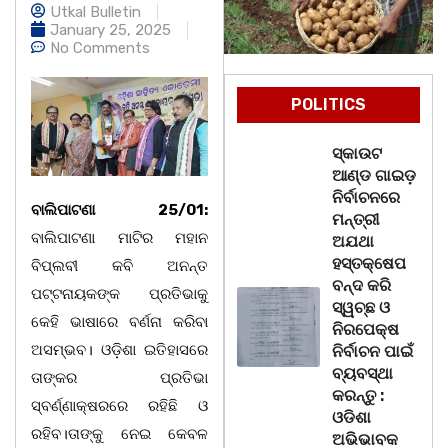
Utkal Bulletin
January 25, 2025
No Comments
POLITICS
ସ୍କାଉଟ
ଆଣ୍ଡ ଗାଇଡ଼
ନିର୍ବାଚନରେ
ବାଲିପାଟଣା 25/01:
ମନ୍ତ୍ରୀ
ବାଲିପାଟଣା ମାଟିର ମହାନ
ଅଯଥା
ହସ୍ତକ୍ଷେପ
ବିପ୍ଲବୀ କବି ଅନନ୍ତ
ବନ୍ଦ କରି
ପଟ୍ଟନାୟକଙ୍କ ପ୍ରତିଭାକୁ
ସ୍ୱଚ୍ଛ ଓ
କେହି ଭାଷାରେ ବର୍ଣନା କରିବା
ନିରପେକ୍ଷ
ଅସମ୍ଭବ। ଓଡ଼ିଶା ଇତିହାସରେ
ନିର୍ବାଚନ ପାଇଁ
ବ୍ୟବସ୍ଥା
ତାଙ୍କର ପ୍ରତିଭା
କରନ୍ତୁ :
ସ୍ବର୍ଣ୍ଣାକ୍ଷରରେ ରହିଛି ଓ
ଓଡିଶା
ରହିବ।ତାଙ୍କୁ ନେଇ କେବଳ
ଅଭିଭାବକ