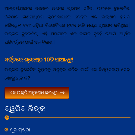
ଆଶ୍ଚର୍ଯ୍ଯ଼ଜନକ ଭାବରେ ଅନେକ ପ୍ରଥମ ସହିତ, ଉତ୍କଳ ବୁଲେଟିନ,
ଓଡ଼ିଶାର ଗଣମାଧ୍ଯ଼ମ ବ୍ଯ଼ବସାଯ଼ରେ କେବଳ ଏକ ଉତ୍ଥାନ ହାସଲ
କରିନଥିଲା ବରଂ ଓଡ଼ିଆ ରିପୋର୍ଟିଂରେ ନୂତନ ନୀତି ମଧ୍ଯ଼ ସ୍ଥାପନ କରିଥିଲା |
ଉତ୍କଳ ବୁଲେଟିନ, ଏହି ସମଯ଼ରେ ଏକ କାଗଜ ନୁହେଁ ତଥାପି ଆର୍ଥିକ
ପରିବର୍ତ୍ତନ ପାଇଁ ଏକ ବିକାଶ |
ସର୍ଚ୍ଚରେ ଶ୍ରେଷ୍ଠ 10ଟି ପାଆନ୍ତୁ!
ଉତ୍କଳ ବୁଲେଟିନ ନ୍ଯ଼ୁଜକୁ ଅନୁକୂଳ କରିବା ପାଇଁ ଏକ ବିଶ୍ୱସନୀଯ଼ ସେବା
ଖୋଜୁଛନ୍ତି କି?
ଏକ ଉକ୍ତି ଅନୁରୋଧ କରନ୍ତୁ
ତ୍ୱରିତ ଲିଙ୍କ
ମୂଳ ପୃଷ୍ଠା