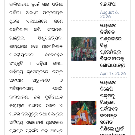
ମହାସଂଘ
ବାଲିପାଟଣା ନୁହେଁ ସାରା ଓଡିଶା
ଗର୍ବିତ। ଅନନ୍ତ ପଟ୍ଟନାୟକ
August 6,
2026
ଥିଲେ ଏକାଧାରରେ ଜଣେ
ଜୟଦେବ
ଶକ୍ତିଶାଳୀ କବି, ସଂଗଠକ,
ନିର୍ବାଚନ
ଗାଳ୍ପିକ, ଶିଶୁସାହିତ୍ୟିକ,
ମଣ୍ଡଳୀରେ
ବିଜୁ
ନାଟ୍ୟକାର ତଥା ପ୍ରଗତିଶୀଳ
ପ୍ରେମିଙ୍କ
ମାନବୀୟତାରେ ବିଭେଦହିନ
ବିରାଟ ବାଇକ୍
ସଂସ୍କୃତି । ଓଡ଼ିଆ ଭାଷା,
ଶୋଭାଯାତ୍ରା
ସାହିତ୍ୟ କ୍ଷେତ୍ରରେ ତାଙ୍କ
April 17, 2026
ଅବଦାନ ଅତୁଳନୀୟ ଓ
ଜୟଦେବ
ଅବିସ୍ମରଣୀୟ ବୋଲି
ବିଜେପି
ପକ୍ଷରୁ
ବାଲିପାଟଣା ଛକ ଦୁର୍ଗାମାଧବ
ମିଶ୍ରଣ
କଲ୍ୟାଣ ମଣ୍ଡପ ଠାରେ ଏ
ପର୍ବନାଏବ
ମାଟିର ବରପୁତ୍ର ତଥା କେନ୍ଦ୍ର
ସରପଞ୍ଚ
ସମେତ
ସାହିତ୍ୟ ଏକାଡେମୀ ପୁରସ୍କାର
ମିଶିଲେ ୱାର୍ଡ
ପ୍ରାପ୍ତ ସ୍ବର୍ଗତ କବି ଅନନ୍ତ