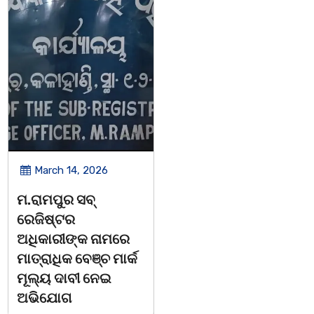
March 14, 2026
March 8, 2026
ଚିତାବାଘ ର ନଖ ଜବତ
ସଶକ୍ତ ଓଡିଶା ପକ୍ଷରୁ
ତିନି ଯୁବକ ଗିରଫ ଓ
ବିଶ୍ୱ ମହିଳା ଦିବସ
କୋର୍ଟ ଚାଲାଣ
ଅନୁଷ୍ଠିତ
କଳାହାଣ୍ଡି,୧୪|୩(ପ୍ୟାରିଲାଲ
ଭୁବନେଶ୍ୱର, 08/03/ 26:
ଦୁର୍ଗା ଙ୍କ ରିପୋର୍ଟ):ବେଆଇନ
ସାମାଜିକ ଅନୁଷ୍ଠାନ "ସଶକ୍ତ
ଭାବେ ବନ୍ୟଜନ୍ତୁ ଙ୍କ ର ଶିକାର
ଓଡିଶା"ପକ୍ଷରୁ ସ୍ଥାନୀୟ