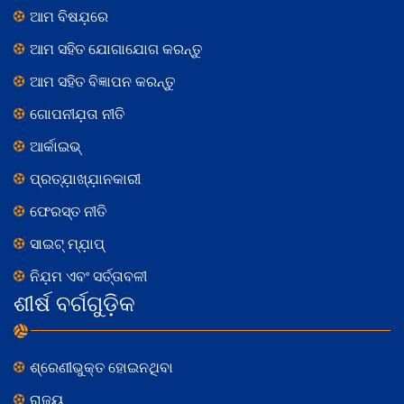
ଆମ ବିଷଯ଼ରେ
ଆମ ସହିତ ଯୋଗାଯୋଗ କରନ୍ତୁ
ଆମ ସହିତ ବିଜ୍ଞାପନ କରନ୍ତୁ
ଗୋପନୀଯ଼ତା ନୀତି
ଆର୍କାଇଭ୍
ପ୍ରତ୍ଯ଼ାଖ୍ଯ଼ାନକାରୀ
ଫେରସ୍ତ ନୀତି
ସାଇଟ୍ ମ୍ଯ଼ାପ୍
ନିଯ଼ମ ଏବଂ ସର୍ତ୍ତାବଳୀ
ଶୀର୍ଷ ବର୍ଗଗୁଡ଼ିକ
ଶ୍ରେଣୀଭୁକ୍ତ ହୋଇନଥିବା
ରାଜ୍ୟ