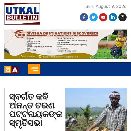
Sun, August 9, 2026
ସ୍ବର୍ଗତ କବି
ଅନନ୍ତ ଚରଣ
ପଟ୍ଟନାୟକଙ୍କ
ସ୍ମୃତିସଭା