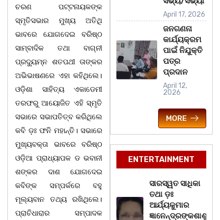
ସଭ୍ୟ/ସଭ୍ୟା
ଚରଣ ପଟ୍ଟନାୟକଙ୍କ
April 17, 2026
ସ୍ମୃତିସଭାର ମୁଖ୍ୟ ଅତିଥି
ଜନଗଣନା
ଭାବରେ ଯୋଗଦେଇ ବରିଷ୍ଠ
କାର୍ଯ୍ୟକ୍ରମ
ସାମ୍ବାଦିକ ତଥା ବାଗ୍ନୀ
ପାଇଁ ନିଯୁକ୍ତି
ପତ୍ର
ପ୍ରଦ୍ୟୁମ୍ନ ଶତପଥୀ ତାଙ୍କର
ପ୍ରଦାନ
ଅଭିଭାଷଣରେ ଏହା କହିଥିଲେ।
April 12,
ଓଡ଼ିଶା ସାହିତ୍ୟ ଏକାଡେମୀ
2026
ତରଫରୁ ଆୟୋଜିତ ଏହି ସ୍ମୃତି
ସଭାରେ ସଭାପତିତ୍ବ କରିଥିଲେ
MORE
କବି ଡ଼ଃ ଫନି ମହାନ୍ତି। ସଭାରେ
ମୁଖ୍ୟବକ୍ତା ଭାବରେ ବରିଷ୍ଠ
ଓଡ଼ିଆ ପ୍ରାଧ୍ୟାପକ ଡ ଭବାନୀ
ENTERTAINMENT
ଶଙ୍କର ଦାଶ ଯୋଗଦେଇ
ସାରସ୍ୱତ ସାଧିକା
କବିଙ୍କ ସମ୍ପର୍କରେ ବହୁ
ତଥା ଡ଼ଃ
ମୂଲ୍ୟବାନ ତଥ୍ୟ ରଖିଥିଲେ।
ଆର୍ଯ୍ୟକୁମାର
ପ୍ରାଚିଧାରାର ସମ୍ପାଦକ
ଜ୍ଞାନେନ୍ଦ୍ରଙ୍କଶାଶୁ