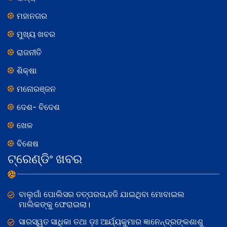
ମହାନଗର
ମୁଖ୍ୟ ଖବର
ରାଜନୀତି
ଶିକ୍ଷା
ମନୋରଞ୍ଜନ
ଦେଶ- ବିଦେଶ
ଖେଳ
ବିଶେଷ
ଟ୍ରେଣ୍ଡିଂ ଖବର
ବାଲୁଗାଁ ପୋଲିସର ତତ୍‌ପରତା,ହଜି ଯାଇଥିବା ମୋବାଇଲ
ମାଲିକଙ୍କୁ ଫେରାଇଲା।
ସାରସ୍ୱତ ସାଧିକା ତଥା ଡ଼ଃ ଆର୍ଯ୍ୟକୁମାର ଜ୍ଞାନେନ୍ଦ୍ରଙ୍କଶାଶୁ