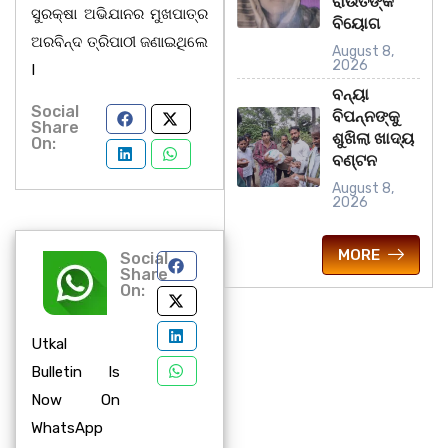
ରାଉତଙ୍କ
ସୁରକ୍ଷା ଅଭିଯାନର ମୁଖପାତ୍ର
ବିୟୋଗ
ଅରବିନ୍ଦ ତ୍ରିପାଠୀ ଜଣାଇଥିଲେ
August 8,
2026
I
ବନ୍ୟା
Social
ବିପନ୍ନଙ୍କୁ
Share
ଶୁଖିଲା ଖାଦ୍ୟ
On:
ବଣ୍ଟନ
August 8,
2026
MORE
Social
Share
On:
Utkal
Bulletin Is
Now On
WhatsApp