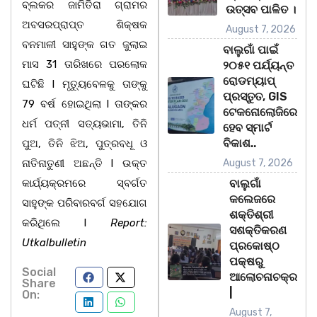
ବ୍ଲକର ଜାମିତିରା ଗ୍ରାମର
ଉତ୍ସବ ପାଳିତ ।
ଅବସରପ୍ରାପ୍ତ ଶିକ୍ଷକ
August 7, 2026
ବନମାଳୀ ସାହୁଙ୍କ ଗତ ଜୁଲାଇ
ବାଲୁଗାଁ ପାଇଁ
ମାସ 31 ତାରିଖରେ ପରଲୋକ
୨୦୫୧ ପର୍ଯ୍ୟନ୍ତ
ରୋଡମ୍ୟାପ୍
ଘଟିଛି l ମୃତ୍ୟୁବେଳକୁ ତାଙ୍କୁ
ପ୍ରସ୍ତୁତ, GIS
79 ବର୍ଷ ହୋଇଥିଲା l ତାଙ୍କର
ଟେକନୋଲୋଜିରେ
ଧର୍ମ ପତ୍ନୀ ସତ୍ୟଭାମା, ତିନି
ହେବ ସ୍ମାର୍ଟ
ବିକାଶ..
ପୁଅ, ତିନି ଝିଅ, ପୁତ୍ରବଧୂ ଓ
ନାତିନାତୁଣୀ ଅଛନ୍ତି l ଉକ୍ତ
August 7, 2026
କାର୍ଯ୍ୟକ୍ରମରେ ସ୍ବର୍ଗତ
ବାଲୁଗାଁ
କଲେଜରେ
ସାହୁଙ୍କ ପରିବାରବର୍ଗ ସହଯୋଗ
ଶକ୍ତିଶ୍ରୀ
କରିଥିଲେ l
Report:
ସଶକ୍ତିକରଣ
Utkalbulletin
ପ୍ରକୋଷ୍ଠ
ପକ୍ଷରୁ
Social
ଆଲୋଚନାଚକ୍ର
Share
|
On:
August 7,