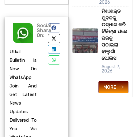
2026
ନିଶାଶକ୍ତ
ଯୁବକକୁ
ଉଦ୍ଧାର କରି
Social
Share
ଚିକିତ୍ସା ପରେ
On:
ଘରକୁ
ପଠାଇଲା
ବାଲୁଗାଁ
Utkal
ପୋଲିସ
Bulletin Is
August 7,
Now On
2026
WhatsApp
Join And
MORE
Get Latest
News
Updates
Delivered To
You Via