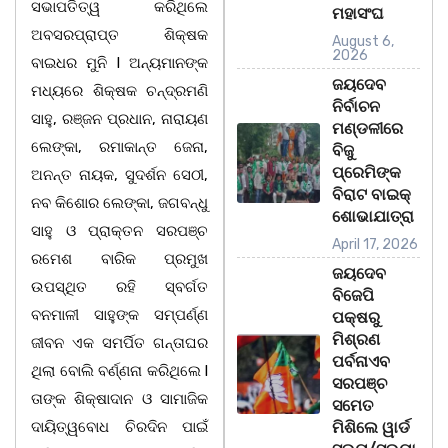
ସଭାପତିତ୍ୱ କରିଥିଲେ
ମହାସଂଘ
ଅବସରପ୍ରାପ୍ତ ଶିକ୍ଷକ
August 6,
2026
ବାଇଧର ମୁନି l ଅନ୍ୟମାନଙ୍କ
ଜୟଦେବ
ମଧ୍ୟରେ ଶିକ୍ଷକ ଚନ୍ଦ୍ରମଣି
ନିର୍ବାଚନ
ସାହୁ, ରଞ୍ଜନ ପ୍ରଧାନ, ନାରାୟଣ
ମଣ୍ଡଳୀରେ
ଲେଙ୍କା, ରମାକାନ୍ତ ଜେନା,
ବିଜୁ
ପ୍ରେମିଙ୍କ
ଅନନ୍ତ ନାୟକ, ସୁଦର୍ଶନ ସେଠୀ,
ବିରାଟ ବାଇକ୍
ନବ କିଶୋର ଲେଙ୍କା, ଜଗବନ୍ଧୁ
ଶୋଭାଯାତ୍ରା
ସାହୁ ଓ ପ୍ରାକ୍ତନ ସରପଞ୍ଚ
April 17, 2026
ରମେଶ ବାରିକ ପ୍ରମୁଖ
ଜୟଦେବ
ଉପସ୍ଥିତ ରହି ସ୍ବର୍ଗତ
ବିଜେପି
ବନମାଳୀ ସାହୁଙ୍କ ସମ୍ପର୍ଣ୍ଣ
ପକ୍ଷରୁ
ମିଶ୍ରଣ
ଜୀବନ ଏକ ସମର୍ପିତ ଗନ୍ତାଘର
ପର୍ବନାଏବ
ଥିଲା ବୋଲି ବର୍ଣ୍ଣନା କରିଥିଲେ l
ସରପଞ୍ଚ
ତାଙ୍କ ଶିକ୍ଷାଦାନ ଓ ସାମାଜିକ
ସମେତ
ଦାୟିତ୍ୱବୋଧ ଚିରଦିନ ପାଇଁ
ମିଶିଲେ ୱାର୍ଡ