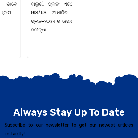
ବାଲୁଗାଁ ପ୍ଲାନିଂ ଏରିଆ ପାଇଁ
ଆଲୋଚନାଚକ୍ର ଅଧ୍ୟକ୍ଷ
GIS/RS ଆଧାରିତ ମାଷ୍ଟର
ଡକ୍ଟର ଲଷ୍ମୀଧର ସୁବୁଦ୍ଧିଙ୍କ
ପ୍ଲାନ–୨୦୫୧ ର ଉପସ୍ଥାପନାର
ସଭାପତିତ୍ୱରେ ଅନୁଷ୍ଠିତ
ସମୀକ୍ଷା
ହୋଇଯାଇଛି।ଉକ୍ତ
କାର୍ଯ୍ୟକ୍ରମରେ ଯୁକ୍ତଦୁଇ
ଅଧ୍ୟକ୍ଷ ସୁବାସ ଚନ୍ଦ୍ର
Always Stay Up To Date
Subscribe to our newsletter to get our newest articles
instantly!