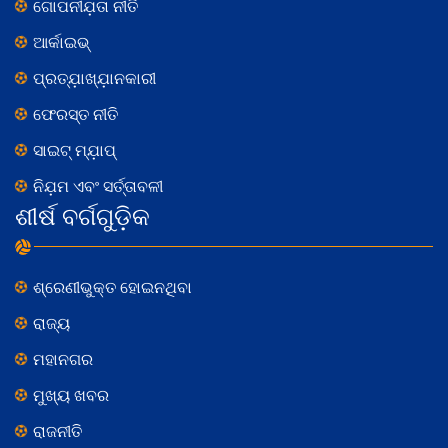
ଗୋପନୀଯ଼ତା ନୀତି
ଆର୍କାଇଭ୍
ପ୍ରତ୍ଯ଼ାଖ୍ଯ଼ାନକାରୀ
ଫେରସ୍ତ ନୀତି
ସାଇଟ୍ ମ୍ଯ଼ାପ୍
ନିଯ଼ମ ଏବଂ ସର୍ତ୍ତାବଳୀ
ଶୀର୍ଷ ବର୍ଗଗୁଡ଼ିକ
ଶ୍ରେଣୀଭୁକ୍ତ ହୋଇନଥିବା
ରାଜ୍ୟ
ମହାନଗର
ମୁଖ୍ୟ ଖବର
ରାଜନୀତି