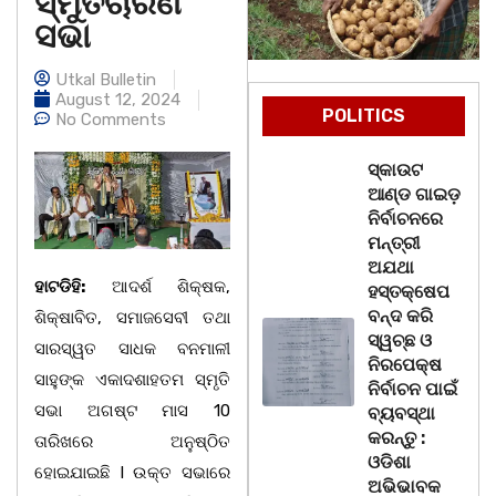
ସ୍ମୁତିଚାରଣ
ସଭା
Utkal Bulletin
August 12, 2024
POLITICS
No Comments
ସ୍କାଉଟ
ଆଣ୍ଡ ଗାଇଡ଼
ନିର୍ବାଚନରେ
ମନ୍ତ୍ରୀ
ଅଯଥା
ହାଟଡିହି:
ଆଦର୍ଶ ଶିକ୍ଷକ,
ହସ୍ତକ୍ଷେପ
ବନ୍ଦ କରି
ଶିକ୍ଷାବିତ, ସମାଜସେବୀ ତଥା
ସ୍ୱଚ୍ଛ ଓ
ସାରସ୍ୱତ ସାଧକ ବନମାଳୀ
ନିରପେକ୍ଷ
ସାହୁଙ୍କ ଏକାଦଶାହତମ ସ୍ମୃତି
ନିର୍ବାଚନ ପାଇଁ
ସଭା ଅଗଷ୍ଟ ମାସ 10
ବ୍ୟବସ୍ଥା
କରନ୍ତୁ :
ତାରିଖରେ ଅନୁଷ୍ଠିତ
ଓଡିଶା
ହୋଇଯାଇଛି l ଉକ୍ତ ସଭାରେ
ଅଭିଭାବକ