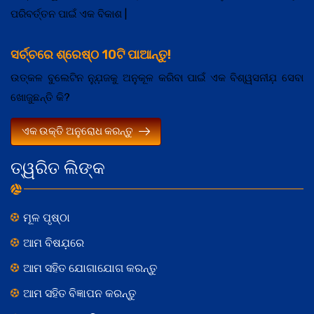
ପରିବର୍ତ୍ତନ ପାଇଁ ଏକ ବିକାଶ |
ସର୍ଚ୍ଚରେ ଶ୍ରେଷ୍ଠ 10ଟି ପାଆନ୍ତୁ!
ଉତ୍କଳ ବୁଲେଟିନ ନ୍ଯ଼ୁଜକୁ ଅନୁକୂଳ କରିବା ପାଇଁ ଏକ ବିଶ୍ୱସନୀଯ଼ ସେବା
ଖୋଜୁଛନ୍ତି କି?
ଏକ ଉକ୍ତି ଅନୁରୋଧ କରନ୍ତୁ
ତ୍ୱରିତ ଲିଙ୍କ
ମୂଳ ପୃଷ୍ଠା
ଆମ ବିଷଯ଼ରେ
ଆମ ସହିତ ଯୋଗାଯୋଗ କରନ୍ତୁ
ଆମ ସହିତ ବିଜ୍ଞାପନ କରନ୍ତୁ