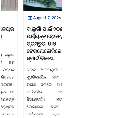
August 7, 2026
August 7, 2026
ବାଲୁଗାଁ ପାଇଁ ୨୦୫୧
ବାଲୁଗାଁ କଲେଜରେ
ପର୍ଯ୍ୟନ୍ତ ରୋଡମ୍ୟାପ୍
ଶକ୍ତିଶ୍ରୀ
ପ୍ରସ୍ତୁତ, GIS
ସଶକ୍ତିକରଣ
ଟେକନୋଲୋଜିରେ ହେବ
ପ୍ରକୋଷ୍ଠ ପକ୍ଷରୁ
ସ୍ମାର୍ଟ ବିକାଶ..
ଆଲୋଚନାଚକ୍ର |
ଚିଲିକା, ୭।୮:ବାଲୁଗାଁ ଅଞ୍ଚଳର
ଚିଲିକା, ୭। ୮: ବାଲୁଗାଁ
ସୁପରିକଳ୍ପିତ ଏବଂ ସ୍ଥାୟୀ
ମହାବିଦ୍ୟାଳୟ ଶକ୍ତିଶ୍ରୀ
ବିକାଶ ଦିଗରେ ଆଉ ଏକ
ସଶକ୍ତିକରଣ ପ୍ରକୋଷ୍ଠ
ଐତିହାସିକ ପଦକ୍ଷେପ
ପକ୍ଷରୁ ଛାତ୍ରୀମାନଙ୍କ
ନିଆଯାଇଛି। ମଙ୍ଗଳବାର
ସୁରକ୍ଷା, ଶୃଙ୍ଖଳା ଓ
ଲୋକସେବା ଭବନ ସ୍ଥିତ
ସଶକ୍ତିକରଣ କାର୍ଯ୍ୟକ୍ରମ
କାର୍ଯ୍ୟାଳୟ ପ୍ରକୋଷ୍ଠରେ
ସମ୍ପର୍କରେ ଏକ