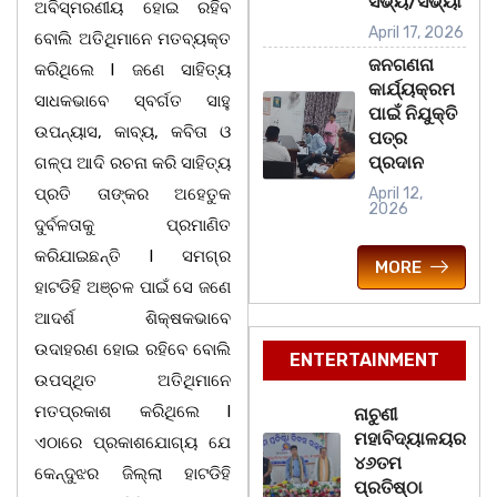
ସଭ୍ୟ/ସଭ୍ୟା
ଅବିସ୍ମରଣୀୟ ହୋଇ ରହିବ
April 17, 2026
ବୋଲି ଅତିଥିମାନେ ମତବ୍ୟକ୍ତ
ଜନଗଣନା
କରିଥିଲେ l ଜଣେ ସାହିତ୍ୟ
କାର୍ଯ୍ୟକ୍ରମ
ସାଧକଭାବେ ସ୍ବର୍ଗତ ସାହୁ
ପାଇଁ ନିଯୁକ୍ତି
ଉପନ୍ୟାସ, କାବ୍ୟ, କବିତା ଓ
ପତ୍ର
ପ୍ରଦାନ
ଗଳ୍ପ ଆଦି ରଚନା କରି ସାହିତ୍ୟ
ପ୍ରତି ତାଙ୍କର ଅହେତୁକ
April 12,
2026
ଦୁର୍ବଳତାକୁ ପ୍ରମାଣିତ
କରିଯାଇଛନ୍ତି l ସମଗ୍ର
MORE
ହାଟଡିହି ଅଞ୍ଚଳ ପାଇଁ ସେ ଜଣେ
ଆଦର୍ଶ ଶିକ୍ଷକଭାବେ
ଉଦାହରଣ ହୋଇ ରହିବେ ବୋଲି
ENTERTAINMENT
ଉପସ୍ଥିତ ଅତିଥିମାନେ
ମତପ୍ରକାଶ କରିଥିଲେ l
ନାଚୁଣୀ
ମହାବିଦ୍ୟାଳୟର
ଏଠାରେ ପ୍ରକାଶଯୋଗ୍ୟ ଯେ
୪୬ତମ
କେନ୍ଦୁଝର ଜିଲ୍ଲା ହାଟଡିହି
ପ୍ରତିଷ୍ଠା