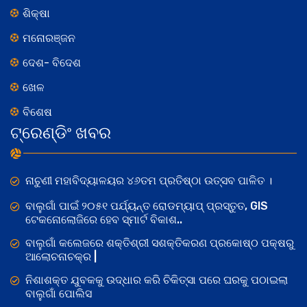
ଶିକ୍ଷା
ମନୋରଞ୍ଜନ
ଦେଶ- ବିଦେଶ
ଖେଳ
ବିଶେଷ
ଟ୍ରେଣ୍ଡିଂ ଖବର
ନାଚୁଣୀ ମହାବିଦ୍ୟାଳୟର ୪୬ତମ ପ୍ରତିଷ୍ଠା ଉତ୍ସବ ପାଳିତ ।
ବାଲୁଗାଁ ପାଇଁ ୨୦୫୧ ପର୍ଯ୍ୟନ୍ତ ରୋଡମ୍ୟାପ୍ ପ୍ରସ୍ତୁତ, GIS
ଟେକନୋଲୋଜିରେ ହେବ ସ୍ମାର୍ଟ ବିକାଶ..
ବାଲୁଗାଁ କଲେଜରେ ଶକ୍ତିଶ୍ରୀ ସଶକ୍ତିକରଣ ପ୍ରକୋଷ୍ଠ ପକ୍ଷରୁ
ଆଲୋଚନାଚକ୍ର |
ନିଶାଶକ୍ତ ଯୁବକକୁ ଉଦ୍ଧାର କରି ଚିକିତ୍ସା ପରେ ଘରକୁ ପଠାଇଲା
ବାଲୁଗାଁ ପୋଲିସ