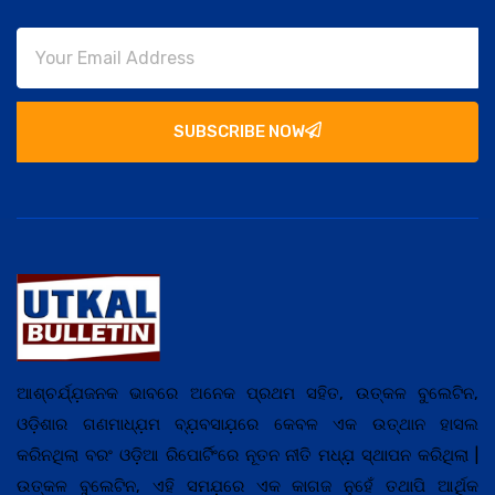
SUBSCRIBE NOW
ଆଶ୍ଚର୍ଯ୍ଯ଼ଜନକ ଭାବରେ ଅନେକ ପ୍ରଥମ ସହିତ, ଉତ୍କଳ ବୁଲେଟିନ,
ଓଡ଼ିଶାର ଗଣମାଧ୍ଯ଼ମ ବ୍ଯ଼ବସାଯ଼ରେ କେବଳ ଏକ ଉତ୍ଥାନ ହାସଲ
କରିନଥିଲା ବରଂ ଓଡ଼ିଆ ରିପୋର୍ଟିଂରେ ନୂତନ ନୀତି ମଧ୍ଯ଼ ସ୍ଥାପନ କରିଥିଲା |
ଉତ୍କଳ ବୁଲେଟିନ, ଏହି ସମଯ଼ରେ ଏକ କାଗଜ ନୁହେଁ ତଥାପି ଆର୍ଥିକ