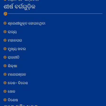
ଶୀର୍ଷ ବର୍ଗଗୁଡ଼ିକ
ଶ୍ରେଣୀଭୁକ୍ତ ହୋଇନଥିବା
ରାଜ୍ୟ
ମହାନଗର
ମୁଖ୍ୟ ଖବର
ରାଜନୀତି
ଶିକ୍ଷା
ମନୋରଞ୍ଜନ
ଦେଶ- ବିଦେଶ
ଖେଳ
ବିଶେଷ