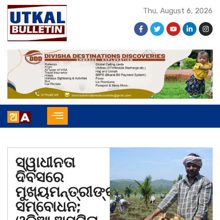
Thu, August 6, 2026
ସ୍ୱାଧୀନତା
ଦିବସରେ
ମୁଖ୍ୟମନ୍ତ୍ରୀଙ୍କ
ସମ୍ବୋଧନ;