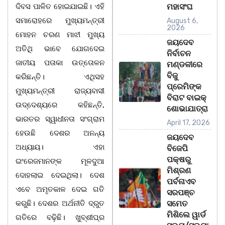
ଦିବସ ପାଳିତ ହୋଇଯାଇଛି। ଏହି
ମହାସଂଘ
ସମାରୋହରେ ମୁଖ୍ୟମନ୍ତ୍ରୀ
August 6,
2026
ମୋହନ ଚରଣ ମାଝୀ ମୁଖ୍ୟ
ଜୟଦେବ
ଅତିଥି ଭାବେ ଯୋଗଦେଇ
ନିର୍ବାଚନ
ଜାତୀୟ ପତାକା ଉତ୍ତୋଳନ
ମଣ୍ଡଳୀରେ
ବିଜୁ
କରିଛନ୍ତି। ଏଥିସହ
ପ୍ରେମିଙ୍କ
ମୁଖ୍ୟମନ୍ତ୍ରୀ ରାଜ୍ୟବାସୀ
ବିରାଟ ବାଇକ୍
ଉଦ୍ଦେଶ୍ୟରେ କହିଛନ୍ତି,
ଶୋଭାଯାତ୍ରା
ଭାରତର ସ୍ୱାଧୀନତା ସଂଗ୍ରାମ
April 17, 2026
ହେଉଛି ଦେଶର ଅନନ୍ୟ
ଜୟଦେବ
ଅଧ୍ୟାୟ। ଏହା
ବିଜେପି
ପକ୍ଷରୁ
ଇଂରେଜମାନଙ୍କ ମୂଳଦୁଆ
ମିଶ୍ରଣ
ଦୋହଲାଇ ଦେଇଥିଲା। ଦେଶ
ପର୍ବନାଏବ
ଏବେ ଅମୃତକାଳ ଦେଇ ଗତି
ସରପଞ୍ଚ
କରୁଛି। ଦେଶର ଅର୍ଥନୀତି ଦ୍ରୁତ
ସମେତ
ମିଶିଲେ ୱାର୍ଡ
ଗତିରେ ବଢ଼ିଛି। ଖୁବ୍‌ଶୀଘ୍ର