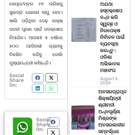
ସେପ୍ଟେମ୍ବର ୧୭ ତାରିଖରୁ
ଅଯଥା
ହସ୍ତକ୍ଷେପ
ସୁଭଦ୍ରା ଯୋଜନା ଲାଗୁ ହେବ।
ବନ୍ଦ କରି
ଖାଲି ପଡ଼ିଥିବା ଦେଢ଼ ଲକ୍ଷ
ସ୍ୱଚ୍ଛ ଓ
ପଦବୀ ପୂରଣ ପାଇଁ ପଦକ୍ଷେପ
ନିରପେକ୍ଷ
ନିର୍ବାଚନ ପାଇଁ
ନିଆଯିବ। ଆଗାମୀ ୫ ବର୍ଷରେ
ବ୍ୟବସ୍ଥା
୫୦୦ ଆଦିବାସୀ ଗ୍ରାମକୁ
କରନ୍ତୁ :
ବିକଶିତ କରିବୁ ବୋଲି
ଓଡିଶା
ମୁଖ୍ୟମନ୍ତ୍ରୀ କହିଛନ୍ତି।
ଅଭିଭାବକ
ମହାସଂଘ
Social
August 6,
Share
2026
On:
ଅବସରପ୍ରାପ୍ତ
ଶିକ୍ଷୟିତ୍ରୀ
ଶ୍ରୀମତୀ
ଅନ୍ନପୂର୍ଣ୍ଣା
ମିଶ୍ରଙ୍କ
Social
Share
ଅବସରକାଳୀନ
On:
ସମ୍ବର୍ଦ୍ଧନା