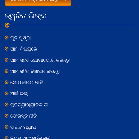
ତ୍ୱରିତ ଲିଙ୍କ
ମୂଳ ପୃଷ୍ଠା
ଆମ ବିଷଯ଼ରେ
ଆମ ସହିତ ଯୋଗାଯୋଗ କରନ୍ତୁ
ଆମ ସହିତ ବିଜ୍ଞାପନ କରନ୍ତୁ
ଗୋପନୀଯ଼ତା ନୀତି
ଆର୍କାଇଭ୍
ପ୍ରତ୍ଯ଼ାଖ୍ଯ଼ାନକାରୀ
ଫେରସ୍ତ ନୀତି
ସାଇଟ୍ ମ୍ଯ଼ାପ୍
ନିଯ଼ମ ଏବଂ ସର୍ତ୍ତାବଳୀ