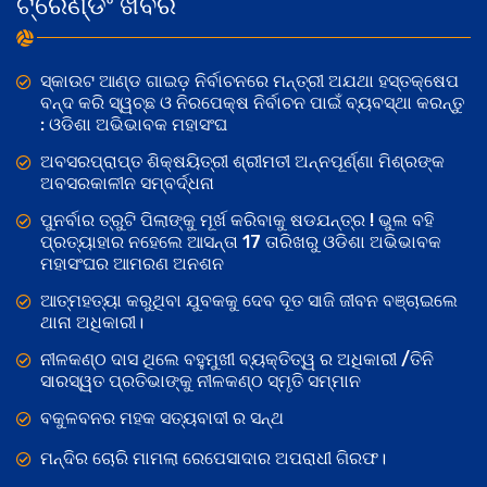
ଟ୍ରେଣ୍ଡିଂ ଖବର
ସ୍କାଉଟ ଆଣ୍ଡ ଗାଇଡ଼ ନିର୍ବାଚନରେ ମନ୍ତ୍ରୀ ଅଯଥା ହସ୍ତକ୍ଷେପ
ବନ୍ଦ କରି ସ୍ୱଚ୍ଛ ଓ ନିରପେକ୍ଷ ନିର୍ବାଚନ ପାଇଁ ବ୍ୟବସ୍ଥା କରନ୍ତୁ
: ଓଡିଶା ଅଭିଭାବକ ମହାସଂଘ
ଅବସରପ୍ରାପ୍ତ ଶିକ୍ଷୟିତ୍ରୀ ଶ୍ରୀମତୀ ଅନ୍ନପୂର୍ଣ୍ଣା ମିଶ୍ରଙ୍କ
ଅବସରକାଳୀନ ସମ୍ବର୍ଦ୍ଧନା
ପୁନର୍ବାର ତ୍ରୁଟି ପିଲାଙ୍କୁ ମୂର୍ଖ କରିବାକୁ ଷଡଯନ୍ତ୍ର ! ଭୁଲ ବହି
ପ୍ରତ୍ୟାହାର ନହେଲେ ଆସନ୍ତା 17 ତାରିଖରୁ ଓଡିଶା ଅଭିଭାବକ
ମହାସଂଘର ଆମରଣ ଅନଶନ
ଆତ୍ମହତ୍ୟା କରୁଥିବା ଯୁବକକୁ ଦେବ ଦୂତ ସାଜି ଜୀବନ ବଞ୍ଚାଇଲେ
ଥାନା ଅଧିକାରୀ।
ନୀଳକଣ୍ଠ ଦାସ ଥିଲେ ବହୁମୁଖୀ ବ୍ୟକ୍ତିତ୍ୱ ର ଅଧିକାରୀ /ତିନି
ସାରସ୍ୱତ ପ୍ରତିଭାଙ୍କୁ ନୀଳକଣ୍ଠ ସ୍ମୃତି ସମ୍ମାନ
ବକୁଳବନର ମହକ ସତ୍ୟବାଦୀ ର ସନ୍ଥ
ମନ୍ଦିର ଚୋରି ମାମଲା ରେପେସାଦାର ଅପରାଧୀ ଗିରଫ।