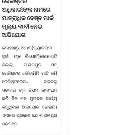
ତିନି ଯୁବକ ଗିରଫ ଓ
ବିଶ୍ୱ ମହିଳା ଦିବସ
କୋର୍ଟ ଚାଲାଣ
ଅନୁଷ୍ଠିତ
କଳାହାଣ୍ଡି,୧୪|୩(ପ୍ୟାରିଲାଲ
ଭୁବନେଶ୍ୱର, 08/03/ 26:
ଦୁର୍ଗା ଙ୍କ ରିପୋର୍ଟ):ବେଆଇନ
ସାମାଜିକ ଅନୁଷ୍ଠାନ "ସଶକ୍ତ
ଭାବେ ବନ୍ୟଜନ୍ତୁ ଙ୍କ ର ଶିକାର
ଓଡିଶା"ପକ୍ଷରୁ ସ୍ଥାନୀୟ
କରି ବ୍ୟବସାୟ ଚାଲୁଥିବା
ସିଆରପି ସ୍ଥିତ କାର୍ଯ୍ୟାଳୟ
ସମ୍ପର୍କରେ କୌଣସି ସୂତ୍ରରୁ
ଠାରେ "ବିଶ୍ୱ ମହିଳା ଦିବସ
ସୂଚନା ପାଇ କଳାହାଣ୍ଡି ଉତ୍ତର
-2026 ଆବାହକ ବିଜୟ କୁମାର
ବନଖଣ୍ଡ ଅଧୀନ କେଗାଁ ରେଞ୍ଜର
ପ୍ରଧାନଙ୍କ ସଂଯୋଜନା ଓ
ବନ କର୍ମଚାରୀ ମାନେ ଗରଗାବ
ସଭାପତିତ୍ବ ରେ ଅନୁଷ୍ଠିତ
ସେକ୍ସନ ଅଧୀନ କାନ୍ଦୁଲଝର
ହୋଇ ଯାଇଛି l ମହିଳା
ସଶକ୍ତିକରଣ