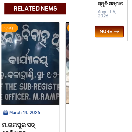
ସ୍ମୃତି ସମ୍ମାନ
RELATED NEWS
August 5,
2026
ଅପରାଧ
ରାଜ୍ୟ
ରାଜ୍ୟ
MORE
March 14, 2026
March 8, 2026
ଚିତାବାଘ ର ନଖ ଜବତ
ସଶକ୍ତ ଓଡିଶା ପକ୍ଷରୁ