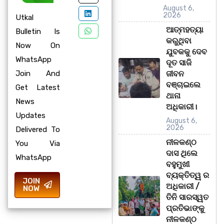
August 6,
2026
Utkal
ଆତ୍ମହତ୍ୟା
Bulletin Is
କରୁଥିବା
Now On
ଯୁବକକୁ ଦେବ
WhatsApp
ଦୂତ ସାଜି
Join And
ଜୀବନ
ବଞ୍ଚାଇଲେ
Get Latest
ଥାନା
News
ଅଧିକାରୀ।
Updates
August 6,
2026
Delivered To
ନୀଳକଣ୍ଠ
You Via
ଦାସ ଥିଲେ
WhatsApp
ବହୁମୁଖୀ
ବ୍ୟକ୍ତିତ୍ୱ ର
JOIN
ଅଧିକାରୀ /
NOW
ତିନି ସାରସ୍ୱତ
ପ୍ରତିଭାଙ୍କୁ
ନୀଳକଣ୍ଠ