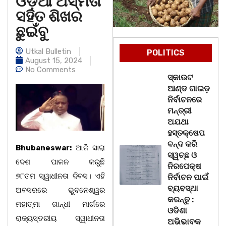
ଓଡ଼ିଆ ଅସ୍ମିତା
ସହିତ ଶିଖର
ଛୁଇଁବୁ
Utkal Bulletin
POLITICS
August 15, 2024
No Comments
ସ୍କାଉଟ
ଆଣ୍ଡ ଗାଇଡ଼
ନିର୍ବାଚନରେ
ମନ୍ତ୍ରୀ
ଅଯଥା
ହସ୍ତକ୍ଷେପ
ବନ୍ଦ କରି
Bhubaneswar:
ଆଜି ସାରା
ସ୍ୱଚ୍ଛ ଓ
ଦେଶ ପାଳନ କରୁଛି
ନିରପେକ୍ଷ
୭୮ତମ ସ୍ୱାଧୀନତା ଦିବସ। ଏହି
ନିର୍ବାଚନ ପାଇଁ
ବ୍ୟବସ୍ଥା
ଅବସରରେ ଭୁବନେଶ୍ୱର
କରନ୍ତୁ :
ମହାତ୍ମା ଗାନ୍ଧୀ ମାର୍ଗରେ
ଓଡିଶା
ରାଜ୍ୟସ୍ତରୀୟ ସ୍ୱାଧୀନତା
ଅଭିଭାବକ