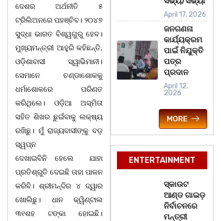
ସଭ୍ୟ/ସଭ୍ୟା
ଦେଶର ଅର୍ଥନୀତି ୫
April 17, 2026
ଟ୍ରିଲିଅନରେ ପହଞ୍ଚିବ। ୨୦୪୭
ଜନଗଣନା
ସୁଦ୍ଧା ଭାରତ ବିଶ୍ୱଗୁରୁ ହେବ।
କାର୍ଯ୍ୟକ୍ରମ
ମୁଖ୍ୟମନ୍ତ୍ରୀ ଆହୁରି କହିଛନ୍ତି,
ପାଇଁ ନିଯୁକ୍ତି
ପତ୍ର
ଓଡ଼ିଶାବାସୀ ସ୍ୱାଭିମାନୀ।
ପ୍ରଦାନ
ସେମାନେ ଚଣ୍ଡାଶୋକକୁ
April 12,
ଧର୍ମାଶୋକରେ ପରିଣତ
2026
କରିଥିଲେ। ଓଡ଼ିଆ ଅସ୍ମିତା
ସହିତ ଶିଖର ଛୁଇଁବାକୁ ଲକ୍ଷ୍ୟ
MORE
ରଖିଛୁ। ମୁଁ ରାଜ୍ୟବାସୀଙ୍କୁ ବଡ଼
ସ୍ୱପ୍ନ
ଦେଖାଇବିନି ହେଲେ ଯାହା
ENTERTAINMENT
ପ୍ରତିଶ୍ରୁତି ଦେଇଛି ତାହା ପାଳନ
ସ୍କାଉଟ
କରିବି। ଶ୍ରୀମନ୍ଦିର ୪ ଦ୍ୱାର
ଆଣ୍ଡ ଗାଇଡ଼
ଖୋଲିଛୁ। ଧାନ କ୍ୱିଣ୍ଟାଲ
ନିର୍ବାଚନରେ
୩୧ଶହ ଟଙ୍କା ହୋଇଛି।
ମନ୍ତ୍ରୀ