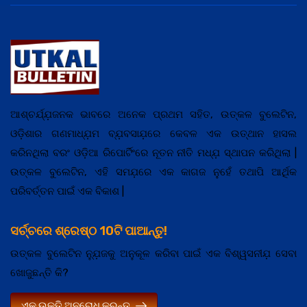
ଆଶ୍ଚର୍ଯ୍ଯ଼ଜନକ ଭାବରେ ଅନେକ ପ୍ରଥମ ସହିତ, ଉତ୍କଳ ବୁଲେଟିନ,
ଓଡ଼ିଶାର ଗଣମାଧ୍ଯ଼ମ ବ୍ଯ଼ବସାଯ଼ରେ କେବଳ ଏକ ଉତ୍ଥାନ ହାସଲ
କରିନଥିଲା ବରଂ ଓଡ଼ିଆ ରିପୋର୍ଟିଂରେ ନୂତନ ନୀତି ମଧ୍ଯ଼ ସ୍ଥାପନ କରିଥିଲା |
ଉତ୍କଳ ବୁଲେଟିନ, ଏହି ସମଯ଼ରେ ଏକ କାଗଜ ନୁହେଁ ତଥାପି ଆର୍ଥିକ
ପରିବର୍ତ୍ତନ ପାଇଁ ଏକ ବିକାଶ |
ସର୍ଚ୍ଚରେ ଶ୍ରେଷ୍ଠ 10ଟି ପାଆନ୍ତୁ!
ଉତ୍କଳ ବୁଲେଟିନ ନ୍ଯ଼ୁଜକୁ ଅନୁକୂଳ କରିବା ପାଇଁ ଏକ ବିଶ୍ୱସନୀଯ଼ ସେବା
ଖୋଜୁଛନ୍ତି କି?
ଏକ ଉକ୍ତି ଅନୁରୋଧ କରନ୍ତୁ