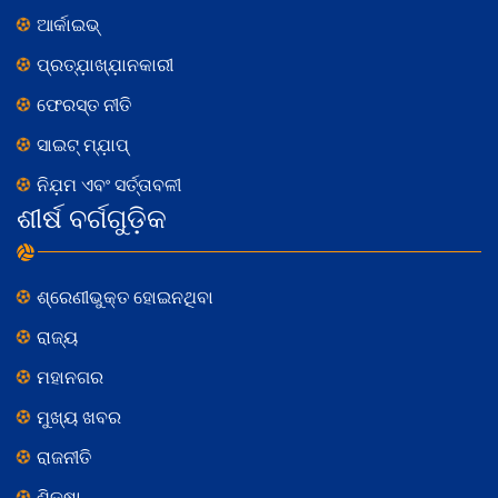
ଆର୍କାଇଭ୍
ପ୍ରତ୍ଯ଼ାଖ୍ଯ଼ାନକାରୀ
ଫେରସ୍ତ ନୀତି
ସାଇଟ୍ ମ୍ଯ଼ାପ୍
ନିଯ଼ମ ଏବଂ ସର୍ତ୍ତାବଳୀ
ଶୀର୍ଷ ବର୍ଗଗୁଡ଼ିକ
ଶ୍ରେଣୀଭୁକ୍ତ ହୋଇନଥିବା
ରାଜ୍ୟ
ମହାନଗର
ମୁଖ୍ୟ ଖବର
ରାଜନୀତି
ଶିକ୍ଷା