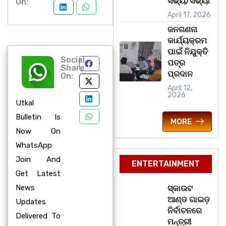
ସଭ୍ୟ/ସଭ୍ୟା
On:
April 17, 2026
ଜନଗଣନା
କାର୍ଯ୍ୟକ୍ରମ
ପାଇଁ ନିଯୁକ୍ତି
Social
ପତ୍ର
Share
ପ୍ରଦାନ
On:
April 12,
2026
Utkal
Bulletin Is
MORE
Now On
WhatsApp
Join And
ENTERTAINMENT
Get Latest
News
ସ୍କାଉଟ
ଆଣ୍ଡ ଗାଇଡ଼
Updates
ନିର୍ବାଚନରେ
Delivered To
ମନ୍ତ୍ରୀ