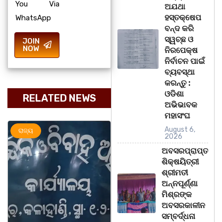
You Via
ଅଯଥା
ହସ୍ତକ୍ଷେପ
WhatsApp
ବନ୍ଦ କରି
ସ୍ୱଚ୍ଛ ଓ
JOIN
NOW
ନିରପେକ୍ଷ
ନିର୍ବାଚନ ପାଇଁ
ବ୍ୟବସ୍ଥା
କରନ୍ତୁ :
ଓଡିଶା
RELATED NEWS
ଅଭିଭାବକ
ମହାସଂଘ
August 6,
ରାଜ୍ୟ
ଅପରାଧ
ରାଜ୍ୟ
2026
ଅବସରପ୍ରାପ୍ତ
ଶିକ୍ଷୟିତ୍ରୀ
ଶ୍ରୀମତୀ
ଅନ୍ନପୂର୍ଣ୍ଣା
ମିଶ୍ରଙ୍କ
ଅବସରକାଳୀନ
ସମ୍ବର୍ଦ୍ଧନା