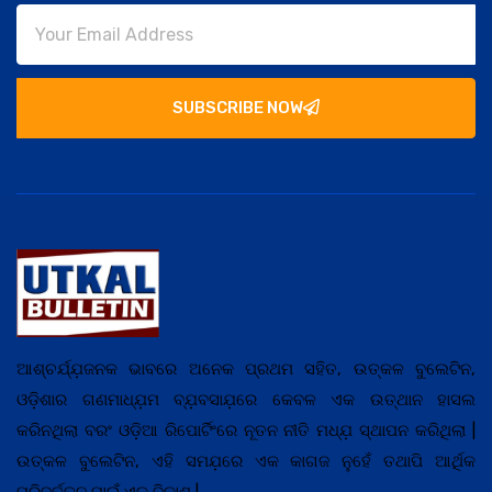
SUBSCRIBE NOW
ଆଶ୍ଚର୍ଯ୍ଯ଼ଜନକ ଭାବରେ ଅନେକ ପ୍ରଥମ ସହିତ, ଉତ୍କଳ ବୁଲେଟିନ,
ଓଡ଼ିଶାର ଗଣମାଧ୍ଯ଼ମ ବ୍ଯ଼ବସାଯ଼ରେ କେବଳ ଏକ ଉତ୍ଥାନ ହାସଲ
କରିନଥିଲା ବରଂ ଓଡ଼ିଆ ରିପୋର୍ଟିଂରେ ନୂତନ ନୀତି ମଧ୍ଯ଼ ସ୍ଥାପନ କରିଥିଲା |
ଉତ୍କଳ ବୁଲେଟିନ, ଏହି ସମଯ଼ରେ ଏକ କାଗଜ ନୁହେଁ ତଥାପି ଆର୍ଥିକ
ପରିବର୍ତ୍ତନ ପାଇଁ ଏକ ବିକାଶ |