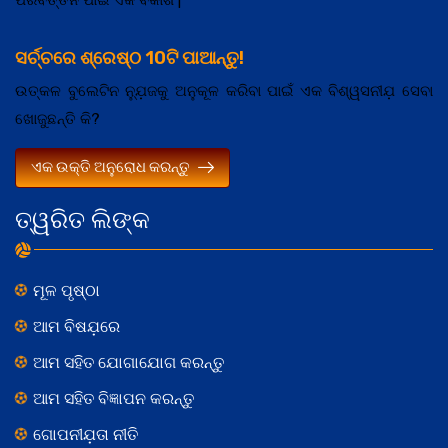
ସର୍ଚ୍ଚରେ ଶ୍ରେଷ୍ଠ 10ଟି ପାଆନ୍ତୁ!
ଉତ୍କଳ ବୁଲେଟିନ ନ୍ଯ଼ୁଜକୁ ଅନୁକୂଳ କରିବା ପାଇଁ ଏକ ବିଶ୍ୱସନୀଯ଼ ସେବା
ଖୋଜୁଛନ୍ତି କି?
ଏକ ଉକ୍ତି ଅନୁରୋଧ କରନ୍ତୁ
ତ୍ୱରିତ ଲିଙ୍କ
ମୂଳ ପୃଷ୍ଠା
ଆମ ବିଷଯ଼ରେ
ଆମ ସହିତ ଯୋଗାଯୋଗ କରନ୍ତୁ
ଆମ ସହିତ ବିଜ୍ଞାପନ କରନ୍ତୁ
ଗୋପନୀଯ଼ତା ନୀତି