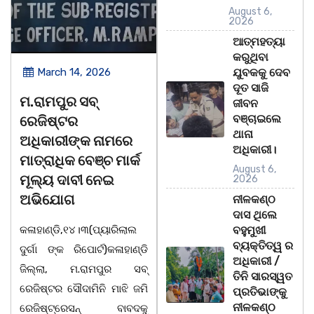
August 6,
2026
ଆତ୍ମହତ୍ୟା
କରୁଥିବା
March 14, 2026
March 14, 2026
ଯୁବକକୁ ଦେବ
ଦୂତ ସାଜି
ମ.ରାମପୁର ସବ୍
ଚିତାବାଘ ର ନଖ ଜବତ
ଜୀବନ
ବଞ୍ଚାଇଲେ
ରେଜିଷ୍ଟର
ତିନି ଯୁବକ ଗିରଫ ଓ
ଥାନା
ଅଧିକାରୀଙ୍କ ନାମରେ
କୋର୍ଟ ଚାଲାଣ
ଅଧିକାରୀ।
ମାତ୍ରାଧିକ ବେଞ୍ଚ ମାର୍କ
August 6,
କଳାହାଣ୍ଡି,୧୪|୩(ପ୍ୟାରିଲାଲ
ମୂଲ୍ୟ ଦାବୀ ନେଇ
2026
ଦୁର୍ଗା ଙ୍କ ରିପୋର୍ଟ):ବେଆଇନ
ଅଭିଯୋଗ
ନୀଳକଣ୍ଠ
ଭାବେ ବନ୍ୟଜନ୍ତୁ ଙ୍କ ର ଶିକାର
ଦାସ ଥିଲେ
କଳାହାଣ୍ଡି,୧୪।୩(ପ୍ୟାରିଲାଲ
କରି ବ୍ୟବସାୟ ଚାଲୁଥିବା
ବହୁମୁଖୀ
ବ୍ୟକ୍ତିତ୍ୱ ର
ଦୁର୍ଗା ଙ୍କ ରିପୋର୍ଟ)କଳାହାଣ୍ଡି
ସମ୍ପର୍କରେ କୌଣସି ସୂତ୍ରରୁ
ଅଧିକାରୀ /
ଜିଲ୍ଲା, ମ.ରାମପୁର ସବ୍
ସୂଚନା ପାଇ କଳାହାଣ୍ଡି ଉତ୍ତର
ତିନି ସାରସ୍ୱତ
ରେଜିଷ୍ଟର ସୌଦାମିନି ମାଝି ଜମି
ବନଖଣ୍ଡ ଅଧୀନ କେଗାଁ ରେଞ୍ଜର
ପ୍ରତିଭାଙ୍କୁ
ନୀଳକଣ୍ଠ
ରେଜିଷ୍ଟ୍ରେସନ୍ ବାବଦକୁ
ବନ କର୍ମଚାରୀ ମାନେ ଗରଗାବ