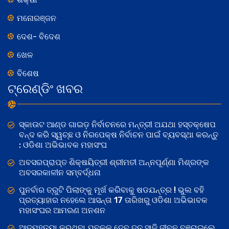
ମନୋରଞ୍ଜନ
ଦେଶ- ବିଦେଶ
ଖେଳ
ବିଶେଷ
ଟ୍ରେଣ୍ଡିଂ ଖବର
ସ୍କାଉଟ ଆଣ୍ଡ ଗାଇଡ଼ ନିର୍ବାଚନରେ ମନ୍ତ୍ରୀ ଅଯଥା ହସ୍ତକ୍ଷେପ
ବନ୍ଦ କରି ସ୍ୱଚ୍ଛ ଓ ନିରପେକ୍ଷ ନିର୍ବାଚନ ପାଇଁ ବ୍ୟବସ୍ଥା କରନ୍ତୁ
: ଓଡିଶା ଅଭିଭାବକ ମହାସଂଘ
ଅବସରପ୍ରାପ୍ତ ଶିକ୍ଷୟିତ୍ରୀ ଶ୍ରୀମତୀ ଅନ୍ନପୂର୍ଣ୍ଣା ମିଶ୍ରଙ୍କ
ଅବସରକାଳୀନ ସମ୍ବର୍ଦ୍ଧନା
ପୁନର୍ବାର ତ୍ରୁଟି ପିଲାଙ୍କୁ ମୂର୍ଖ କରିବାକୁ ଷଡଯନ୍ତ୍ର ! ଭୁଲ ବହି
ପ୍ରତ୍ୟାହାର ନହେଲେ ଆସନ୍ତା 17 ତାରିଖରୁ ଓଡିଶା ଅଭିଭାବକ
ମହାସଂଘର ଆମରଣ ଅନଶନ
ଆତ୍ମହତ୍ୟା କରୁଥିବା ଯୁବକକୁ ଦେବ ଦୂତ ସାଜି ଜୀବନ ବଞ୍ଚାଇଲେ