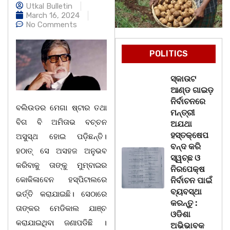
Utkal Bulletin
March 16, 2024
No Comments
POLITICS
ସ୍କାଉଟ
ଆଣ୍ଡ ଗାଇଡ଼
ନିର୍ବାଚନରେ
ବଲିଉଡର ମେଗା ଷ୍ଟାର ତଥା
ମନ୍ତ୍ରୀ
ବିଗ ବି ଅମିତାଭ ବଚ୍ଚନ
ଅଯଥା
ହସ୍ତକ୍ଷେପ
ଅସୁସ୍ଥ ହୋଇ ପଡ଼ିଛନ୍ତି।
ବନ୍ଦ କରି
ହଠାତ୍‌ ସେ ଅସହଜ ଅନୁଭବ
ସ୍ୱଚ୍ଛ ଓ
କରିବାକୁ ତାଙ୍କୁ ମୁମ୍ବାଇର
ନିରପେକ୍ଷ
କୋକିଳାବେନ ହସ୍ପିଟାଲରେ
ନିର୍ବାଚନ ପାଇଁ
ବ୍ୟବସ୍ଥା
ଭର୍ତ୍ତି କରାଯାଇଛି। ସେଠାରେ
କରନ୍ତୁ :
ତାଙ୍କର ମେଡିକାଲ ଯାଞ୍ଚ
ଓଡିଶା
କରାଯାଇଥିବା ଜଣାପଡିଛି ।
ଅଭିଭାବକ