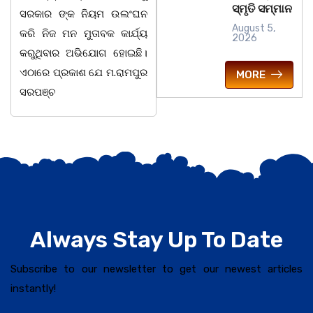
ସ୍ମୃତି ସମ୍ମାନ
ସରକାର ଙ୍କ ନିୟମ ଉଲଂଘନ
ସେକ୍ସନ ଅଧୀନ କାନ୍ଦୁଲଝର
August 5,
କରି ନିଜ ମନ ମୁତାବକ କାର୍ଯ୍ୟ
2026
କରୁଥିବାର ଅଭିଯୋଗ ହୋଇଛି।
ଏଠାରେ ପ୍ରକାଶ ଯେ ମ.ରାମପୁର
MORE
ସରପଞ୍ଚ
Always Stay Up To Date
Subscribe to our newsletter to get our newest articles
instantly!