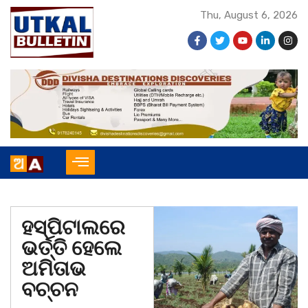
Thu, August 6, 2026
ହସ୍ପିଟାଲରେ
ଭର୍ତ୍ତି ହେଲେ
ଅମିତାଭ
ବଚ୍ଚନ