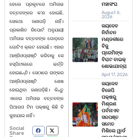
ମହାସଂଘ
ହେଲେ ପ୍ରକୃତରେ ଅମିତାଭ
ବଚ୍ଚନଙ୍କର କ’ଣ ହୋଇଛି,
August 6,
2026
ସେକଥା ଜଣାପଡ଼ି ନାହିଁ।
ଜୟଦେବ
ପ୍ରକାଶିତ ରିପୋର୍ଟ ଅନୁଯାୟୀ
ନିର୍ବାଚନ
ଅମିତାଭ ବଚ୍ଚନଙ୍କ ଗୋଡ଼ରେ
ମଣ୍ଡଳୀରେ
ବିଜୁ
ଗୋଟିଏ କ୍ଲଟ ହୋଇଛି। ଏହାର
ପ୍ରେମିଙ୍କ
ଆଞ୍ଜିଓପ୍ଲାଷ୍ଟି କରିବାକୁ ସେ
ବିରାଟ ବାଇକ୍
ହସ୍ପିଟାଲରେ ଭର୍ତ୍ତି
ଶୋଭାଯାତ୍ରା
ହୋଇଛନ୍ତି। ସେଠାରେ ତାଙ୍କର
April 17, 2026
ଆଞ୍ଜିଓପ୍ଲାଷ୍ଟି ଶେଷ
ଜୟଦେବ
ହୋଇଥିବା ଜଣାପଡ଼ିଛି। କିନ୍ତୁ
ବିଜେପି
ପକ୍ଷରୁ
ଏନେଇ ଅମିତାଭ ବଚ୍ଚନଙ୍କ
ମିଶ୍ରଣ
ପିଆରଓ ଟିମ ପକ୍ଷରୁ କିଛି ବି
ପର୍ବନାଏବ
କୁହାଯାଇ ନାହିଁ।
ସରପଞ୍ଚ
ସମେତ
Social
ମିଶିଲେ ୱାର୍ଡ
Share