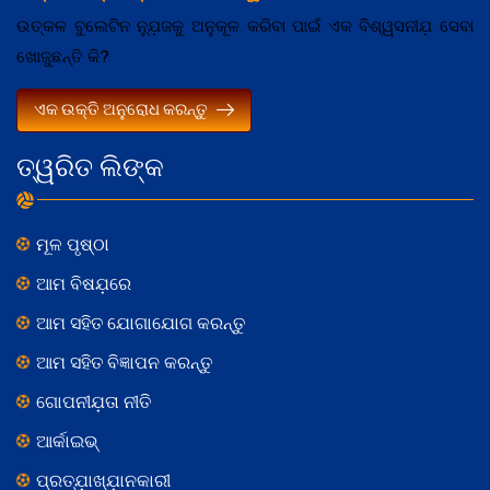
ଉତ୍କଳ ବୁଲେଟିନ ନ୍ଯ଼ୁଜକୁ ଅନୁକୂଳ କରିବା ପାଇଁ ଏକ ବିଶ୍ୱସନୀଯ଼ ସେବା
ଖୋଜୁଛନ୍ତି କି?
ଏକ ଉକ୍ତି ଅନୁରୋଧ କରନ୍ତୁ
ତ୍ୱରିତ ଲିଙ୍କ
ମୂଳ ପୃଷ୍ଠା
ଆମ ବିଷଯ଼ରେ
ଆମ ସହିତ ଯୋଗାଯୋଗ କରନ୍ତୁ
ଆମ ସହିତ ବିଜ୍ଞାପନ କରନ୍ତୁ
ଗୋପନୀଯ଼ତା ନୀତି
ଆର୍କାଇଭ୍
ପ୍ରତ୍ଯ଼ାଖ୍ଯ଼ାନକାରୀ