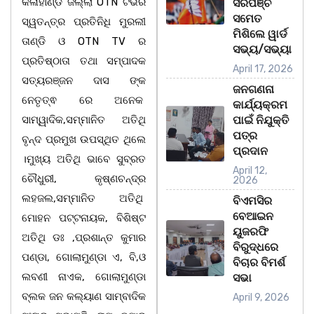
କଳାହାଣ୍ଡି ଜିଲ୍ଲା OTN ଟିଭିର
ସରପଞ୍ଚ
ସମେତ
ସ୍ୱତନ୍ତ୍ର ପ୍ରତିନିଧି ମୁରଲୀ
ମିଶିଲେ ୱାର୍ଡ
ତାଣ୍ଡି ଓ OTN TV ର
ସଭ୍ୟ/ସଭ୍ୟା
ପ୍ରତିଷ୍ଠାତା ତଥା ସମ୍ପାଦକ
April 17, 2026
ସତ୍ୟରଞ୍ଜନ ଦାସ ଙ୍କ
ଜନଗଣନା
ନେତୃତ୍ଵ ରେ ଅନେକ
କାର୍ଯ୍ୟକ୍ରମ
ସାମ୍ୱାଦିକ,ସମ୍ମାନିତ ଅତିଥି
ପାଇଁ ନିଯୁକ୍ତି
ପତ୍ର
ବୃନ୍ଦ ପ୍ରମୁଖ ଉପସ୍ଥିତ ଥିଲେ
ପ୍ରଦାନ
।ମୁଖ୍ୟ ଅତିଥି ଭାବେ ସୁବ୍ରତ
April 12,
ଚୌଧୁରୀ, କୃଷ୍ଣଚନ୍ଦ୍ର
2026
ଲହଜଲ,ସମ୍ମାନିତ ଅତିଥି
ବିଏମସିର
ବେଆଇନ
ମୋହନ ପଟ୍ଟନାୟକ, ବିଶିଷ୍ଟ
ୟୁଜରଫି
ଅତିଥି ଡଃ ,ପ୍ରଶାନ୍ତ କୁମାର
ବିରୁଦ୍ଧରେ
ପଣ୍ଡା, ଗୋଲାମୁଣ୍ଡା ଏ, ବି,ଓ
ବିଚାର ବିମର୍ଶ
ଲବଣୀ ନାଏକ, ଗୋଲାମୁଣ୍ଡା
ସଭା
ବ୍ଲକ ଜନ କଲ୍ୟାଣ ସାମ୍ବାଦିକ
April 9, 2026