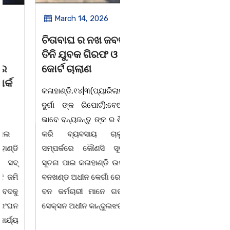
March 14, 2026
March 8, 2026
ଚିତାବାଘ ର ନଖ ଜବତ
ସଶକ୍ତ ଓଡିଶା ପକ୍ଷରୁ
ତିନି ଯୁବକ ଗିରଫ ଓ
ବିଶ୍ୱ ମହିଳା ଦିବସ
କୋର୍ଟ ଚାଲାଣ
ଅନୁଷ୍ଠିତ
କଳାହାଣ୍ଡି,୧୪|୩(ପ୍ୟାରିଲାଲ
ଭୁବନେଶ୍ୱର, 08/03/ 26:
ଦୁର୍ଗା ଙ୍କ ରିପୋର୍ଟ):ବେଆଇନ
ସାମାଜିକ ଅନୁଷ୍ଠାନ "ସଶକ୍ତ
ଭାବେ ବନ୍ୟଜନ୍ତୁ ଙ୍କ ର ଶିକାର
ଓଡିଶା"ପକ୍ଷରୁ ସ୍ଥାନୀୟ
କରି ବ୍ୟବସାୟ ଚାଲୁଥିବା
ସିଆରପି ସ୍ଥିତ କାର୍ଯ୍ୟାଳୟ
ସମ୍ପର୍କରେ କୌଣସି ସୂତ୍ରରୁ
ଠାରେ "ବିଶ୍ୱ ମହିଳା ଦିବସ
ସୂଚନା ପାଇ କଳାହାଣ୍ଡି ଉତ୍ତର
-2026 ଆବାହକ ବିଜୟ କୁମାର
ବନଖଣ୍ଡ ଅଧୀନ କେଗାଁ ରେଞ୍ଜର
ପ୍ରଧାନଙ୍କ ସଂଯୋଜନା ଓ
ବନ କର୍ମଚାରୀ ମାନେ ଗରଗାବ
ସଭାପତିତ୍ବ ରେ ଅନୁଷ୍ଠିତ
ସେକ୍ସନ ଅଧୀନ କାନ୍ଦୁଲଝର
ହୋଇ ଯାଇଛି l ମହିଳା
ସଶକ୍ତିକରଣ