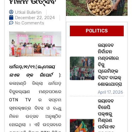
ମିଳନ ଉତ୍ସବ
Utkal Bulletin
December 22, 2024
No Comments
POLITICS
ଜୟଦେବ
ନିର୍ବାଚନ
ମଣ୍ଡଳୀରେ
ବିଜୁ
ଧର୍ମଗଡ଼,୨୧/୧୨
,(
ଜନ୍ମେଜୟ
ପ୍ରେମିଙ୍କ
ନାଏକ ଙ୍କ ରିପୋର୍ଟ
):
ବିରାଟ ବାଇକ୍
କଳାହାଣ୍ଡି ଜିଲ୍ଲା ଧର୍ମଗଡ଼
ଶୋଭାଯାତ୍ରା
ବିଜୁକଲ୍ୟାଣ ମଣ୍ଡପଠାରେ
April 17, 2026
OTN TV ର ସପ୍ତମ
ଜୟଦେବ
ବିଜେପି
ସ୍ଵନକ୍ଷତ୍ର ଦିବସ ଓ ବନ୍ଧୁ
ପକ୍ଷରୁ
ମିଳନ ଉତ୍ସବ ଅନୁଷ୍ଠିତ
ମିଶ୍ରଣ
ହୋଇଥିଲା । ଏହି ଉତ୍ସବରେ
ପର୍ବନାଏବ