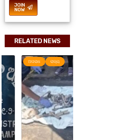
JOIN
NOW
RELATED NEWS
ଅପରାଧ
ରାଜ୍ୟ
ରାଜ୍ୟ