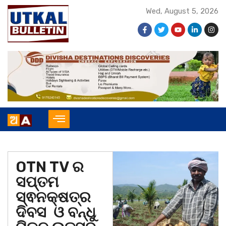
Wed, August 5, 2026
OTN TV ର
ସପ୍ତମ
ସ୍ଵନକ୍ଷତ୍ର
ଦିବସ ଓ ବନ୍ଧୁ