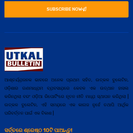
SUBSCRIBE NOW
ଆଶ୍ଚର୍ଯ୍ଯ଼ଜନକ ଭାବରେ ଅନେକ ପ୍ରଥମ ସହିତ, ଉତ୍କଳ ବୁଲେଟିନ,
ଓଡ଼ିଶାର ଗଣମାଧ୍ଯ଼ମ ବ୍ଯ଼ବସାଯ଼ରେ କେବଳ ଏକ ଉତ୍ଥାନ ହାସଲ
କରିନଥିଲା ବରଂ ଓଡ଼ିଆ ରିପୋର୍ଟିଂରେ ନୂତନ ନୀତି ମଧ୍ଯ଼ ସ୍ଥାପନ କରିଥିଲା |
ଉତ୍କଳ ବୁଲେଟିନ, ଏହି ସମଯ଼ରେ ଏକ କାଗଜ ନୁହେଁ ତଥାପି ଆର୍ଥିକ
ପରିବର୍ତ୍ତନ ପାଇଁ ଏକ ବିକାଶ |
ସର୍ଚ୍ଚରେ ଶ୍ରେଷ୍ଠ 10ଟି ପାଆନ୍ତୁ!