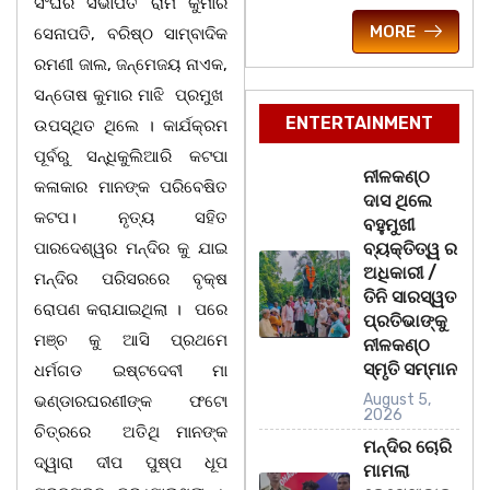
ସଂଘର ସଭାପତି ରାମ କୁମାର
MORE
ସେନାପତି, ବରିଷ୍ଠ ସାମ୍ବାଦିକ
ରମଣୀ ଜାଲ, ଜନ୍ମେଜୟ ନାଏକ,
ସନ୍ତୋଷ କୁମାର ମାଝି ପ୍ରମୁଖ
ENTERTAINMENT
ଉପସ୍ଥିତ ଥିଲେ । କାର୍ଯକ୍ରମ
ପୂର୍ବରୁ ସନ୍ଧିକୁଲିଆରି କଟପା
ନୀଳକଣ୍ଠ
କଳାକାର ମାନଙ୍କ ପରିବେଷିତ
ଦାସ ଥିଲେ
କଟପ। ନୃତ୍ୟ ସହିତ
ବହୁମୁଖୀ
ପାରଦେଶ୍ୱର ମନ୍ଦିର କୁ ଯାଇ
ବ୍ୟକ୍ତିତ୍ୱ ର
ଅଧିକାରୀ /
ମନ୍ଦିର ପରିସରରେ ବୃକ୍ଷ
ତିନି ସାରସ୍ୱତ
ରୋପଣ କରାଯାଇଥିଲା । ପରେ
ପ୍ରତିଭାଙ୍କୁ
ମଞ୍ଚ କୁ ଆସି ପ୍ରଥମେ
ନୀଳକଣ୍ଠ
ସ୍ମୃତି ସମ୍ମାନ
ଧର୍ମଗଡ ଇଷ୍ଟଦେବୀ ମା
August 5,
ଭଣ୍ଡାରଘରଣୀଙ୍କ ଫଟୋ
2026
ଚିତ୍ରରେ ଅତିଥି ମାନଙ୍କ
ମନ୍ଦିର ଚୋରି
ଦ୍ୱାରା ଦୀପ ପୁଷ୍ପ ଧୂପ
ମାମଲା