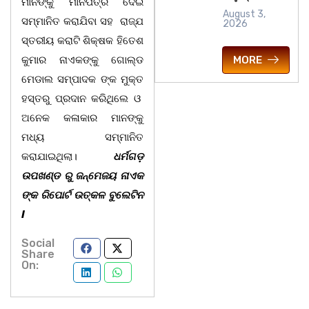
ମାନଙ୍କୁ ମାନପତ୍ର ଦେଇ
August 3,
ସମ୍ମାନିତ କରାଯିବା ସହ ରାଜ୍ଯ
2026
ସ୍ତରୀୟ କରାଟି ଶିକ୍ଷକ ହିତେଶ
MORE
କୁମାର ନାଏକଙ୍କୁ ଗୋଲ୍ଡ
ମେଡାଲ ସମ୍ପାଦକ ଙ୍କ ମୁକ୍ତ
ହସ୍ତରୁ ପ୍ରଦାନ କରିଥିଲେ ଓ
ଅନେକ କଳାକାର ମାନଙ୍କୁ
ମଧ୍ୟ ସମ୍ମାନିତ
କରାଯାଇଥିଲା।
ଧର୍ମଗଡ଼
ଉପଖଣ୍ଡ ରୁ ଜନ୍ମେଜୟ ନାଏକ
ଙ୍କ ରିପୋର୍ଟ ଉତ୍କଳ ବୁଲେଟିନ
I
Social
Share
On: