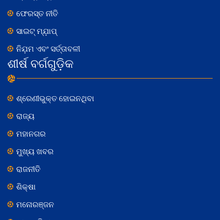
ଫେରସ୍ତ ନୀତି
ସାଇଟ୍ ମ୍ଯ଼ାପ୍
ନିଯ଼ମ ଏବଂ ସର୍ତ୍ତାବଳୀ
ଶୀର୍ଷ ବର୍ଗଗୁଡ଼ିକ
ଶ୍ରେଣୀଭୁକ୍ତ ହୋଇନଥିବା
ରାଜ୍ୟ
ମହାନଗର
ମୁଖ୍ୟ ଖବର
ରାଜନୀତି
ଶିକ୍ଷା
ମନୋରଞ୍ଜନ