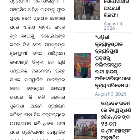
ପ୍ରଜ୍ୟଳନ କର।ଯାଇଥିଲା ।
ରେପେସାଦାର
ଅପରାଧୀ
ମଞ୍ଚାଷିନ ଅତିଥି ମାନଙ୍କୁ ଫୁଲ
ଗିରଫ।
ଗୁଚ୍ଛ ଦେଇ ସ୍ବାଗତ ଜଣାଇଲା
August 4,
ପରେ ଏ,ବି,ଓ ଲବଣୀ ନାଏକ
2026
ଙ୍କ କଣ୍ଠରୁ ଜଗନ୍ନାଥଙ୍କ
*ଓଡ଼ିଶୀ
ନୃତ୍ୟାନୁଷ୍ଠାନ
ଭଜନ ଟିଏ ବେଶ ସମସ୍ତଙ୍କ
ନୃତ୍ୟନିପୁଣା
ହୃଦୟଛୁଆଁ ହୋଇ ପାରିଥିଲା।
ପକ୍ଷରୁ
କଳାହାଣ୍ଡି ଜିଲ୍ଲା କେ ୟୁଜି
କଲିକତାସ୍ଥିତ
ସମ୍ପାଦକ ଜଗମୋହନ ପଟ୍ଟ
ବାଟା ହାଉସ୍
ଅଡିଟୋରିୟମଠାରେ
ନାଏକ ସାମ୍ୱାଦିକ ମାନଙ୍କର
ନୃତ୍ୟ ପରିବେଷଣ।
ଦେଖା ଦେଉଥିବା ସମସ୍ୟା
August 3, 2026
ଉପରେ କି ଭଳି ସରକାର
ଜୟଦେବ ଭବନ
ସୁରକ୍ଷା ଆଇନ ପ୍ରଣୟନ
ରେ ବିଶ୍ୱଭୂଷଣ
କରିବେ ତାହା ନିଜ ବକ୍ତବ୍ୟରେ
ହରିଚନ୍ଦନ ଙ୍କ
ଉପସ୍ଥାପନ କରି ଥିଲେ ।ଏହା
93 ତମ
ଜନ୍ମମହୋତ୍ସବ
ପରେ ପ୍ରତିଭାବାନ ସାମ୍ୱାଦିକ
ଅନୁଷ୍ଠିତ