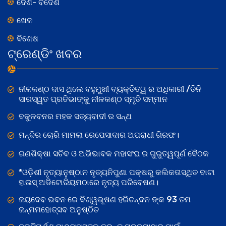
ଦେଶ- ବିଦେଶ
ଖେଳ
ବିଶେଷ
ଟ୍ରେଣ୍ଡିଂ ଖବର
ନୀଳକଣ୍ଠ ଦାସ ଥିଲେ ବହୁମୁଖୀ ବ୍ୟକ୍ତିତ୍ୱ ର ଅଧିକାରୀ /ତିନି
ସାରସ୍ୱତ ପ୍ରତିଭାଙ୍କୁ ନୀଳକଣ୍ଠ ସ୍ମୃତି ସମ୍ମାନ
ବକୁଳବନର ମହକ ସତ୍ୟବାଦୀ ର ସନ୍ଥ
ମନ୍ଦିର ଚୋରି ମାମଲା ରେପେସାଦାର ଅପରାଧୀ ଗିରଫ।
ଗଣଶିକ୍ଷା ସଚିବ ଓ ଅଭିଭାବକ ମହାସଂଘ ର ଗୁରୁତ୍ୱପୂର୍ଣ ବୈଠକ
*ଓଡ଼ିଶୀ ନୃତ୍ୟାନୁଷ୍ଠାନ ନୃତ୍ୟନିପୁଣା ପକ୍ଷରୁ କଲିକତାସ୍ଥିତ ବାଟା
ହାଉସ୍ ଅଡିଟୋରିୟମଠାରେ ନୃତ୍ୟ ପରିବେଷଣ।
ଜୟଦେବ ଭବନ ରେ ବିଶ୍ୱଭୂଷଣ ହରିଚନ୍ଦନ ଙ୍କ 93 ତମ
ଜନ୍ମମହୋତ୍ସବ ଅନୁଷ୍ଠିତ