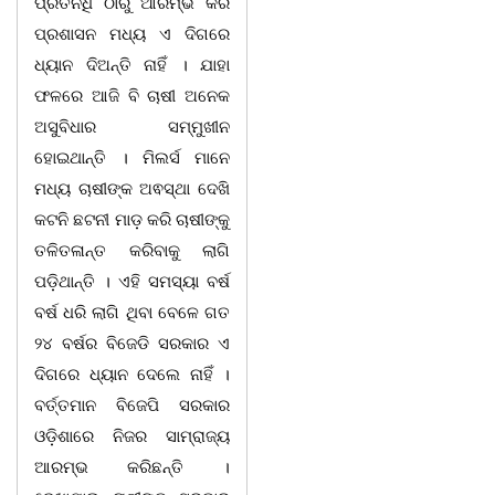
ପ୍ରତିନିଧି ଠାରୁ ଆରମ୍ଭ କରି
ପ୍ରଶାସନ ମଧ୍ୟ ଏ ଦିଗରେ
ଧ୍ୟାନ ଦିଅନ୍ତି ନାହିଁ । ଯାହା
ଫଳରେ ଆଜି ବି ଚାଷୀ ଅନେକ
ଅସୁବିଧାର ସମ୍ମୁଖୀନ
ହୋଇଥାନ୍ତି । ମିଲର୍ସ ମାନେ
ମଧ୍ୟ ଚାଷୀଙ୍କ ଅଵସ୍ଥା ଦେଖି
କଟନି ଛଟନୀ ମାଡ଼ କରି ଚାଷୀଙ୍କୁ
ତଳିତଳାନ୍ତ କରିବାକୁ ଲାଗି
ପଡ଼ିଥାନ୍ତି । ଏହି ସମସ୍ୟା ବର୍ଷ
ବର୍ଷ ଧରି ଲାଗି ଥିବା ବେଳେ ଗତ
୨୪ ବର୍ଷର ବିଜେଡି ସରକାର ଏ
ଦିଗରେ ଧ୍ୟାନ ଦେଲେ ନାହିଁ ।
ବର୍ତ୍ତମାନ ବିଜେପି ସରକାର
ଓଡ଼ିଶାରେ ନିଜର ସାମ୍ରାଜ୍ୟ
ଆରମ୍ଭ କରିଛନ୍ତି ।