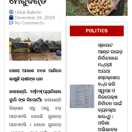
ମେରୁଦଣ୍ଡ
Utkal Bulletin
December 26, 2024
No Comments
POLITICS
ସ୍କାଉଟ
ଆଣ୍ଡ ଗାଇଡ଼
ନିର୍ବାଚନରେ
ମନ୍ତ୍ରୀ
ଖୋଲା ଆକାଶ ତଳେ ପାଣିରେ
ଅଯଥା
ହସ୍ତକ୍ଷେପ
ଭାଷୁଛି ଚାଷୀଙ୍କ ଧାନ
ବନ୍ଦ କରି
ସ୍ୱଚ୍ଛ ଓ
କଳାହାଣ୍ଡି, ୨୬|୧୨(ପ୍ୟାରିଲାଲ
ନିରପେକ୍ଷ
ଦୁର୍ଗା ଙ୍କ ରିପୋର୍ଟ):
କଳାହାଣ୍ଡି
ନିର୍ବାଚନ ପାଇଁ
ଜିଲ୍ଲାର ସବୁ ଠାରୁ ବଡ଼
ବ୍ୟବସ୍ଥା
ଆରଏମସି ହେଉଛି ଜୁନାଗଡ଼
କରନ୍ତୁ :
ଓଡିଶା
ଆରଏମସି । ହେଲେ ଜୁନାଗଡ଼
ଅଭିଭାବକ