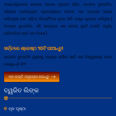
ଆଶ୍ଚର୍ଯ୍ଯ଼ଜନକ ଭାବରେ ଅନେକ ପ୍ରଥମ ସହିତ, ଉତ୍କଳ ବୁଲେଟିନ,
ଓଡ଼ିଶାର ଗଣମାଧ୍ଯ଼ମ ବ୍ଯ଼ବସାଯ଼ରେ କେବଳ ଏକ ଉତ୍ଥାନ ହାସଲ
କରିନଥିଲା ବରଂ ଓଡ଼ିଆ ରିପୋର୍ଟିଂରେ ନୂତନ ନୀତି ମଧ୍ଯ଼ ସ୍ଥାପନ କରିଥିଲା |
ଉତ୍କଳ ବୁଲେଟିନ, ଏହି ସମଯ଼ରେ ଏକ କାଗଜ ନୁହେଁ ତଥାପି ଆର୍ଥିକ
ପରିବର୍ତ୍ତନ ପାଇଁ ଏକ ବିକାଶ |
ସର୍ଚ୍ଚରେ ଶ୍ରେଷ୍ଠ 10ଟି ପାଆନ୍ତୁ!
ଉତ୍କଳ ବୁଲେଟିନ ନ୍ଯ଼ୁଜକୁ ଅନୁକୂଳ କରିବା ପାଇଁ ଏକ ବିଶ୍ୱସନୀଯ଼ ସେବା
ଖୋଜୁଛନ୍ତି କି?
ଏକ ଉକ୍ତି ଅନୁରୋଧ କରନ୍ତୁ
ତ୍ୱରିତ ଲିଙ୍କ
ମୂଳ ପୃଷ୍ଠା