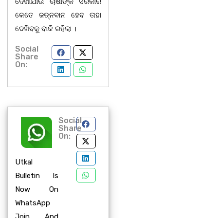
ଦେଖାଯାଉ ଚାଷୀଙ୍କ ସରକାର
କେତେ ଜତ୍ନବାନ ହେବ ତାହା
ଦେଖିବକୁ ବାକି ରହିଲା ।
Social
Share
On:
Social
Share
On:
Utkal
Bulletin Is
Now On
WhatsApp
Join And