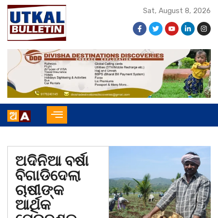
Sat, August 8, 2026
ଅଦିନିଆ ବର୍ଷା
ବିଗାଡିଦେଲା
ଚାଷୀଙ୍କ
ଆର୍ଥିକ