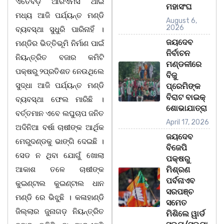
ଏତେବଡ଼ ଆରଏମସି ଥାଇ
ମହାସଂଘ
ମଧ୍ୟ ଆଜି ପର୍ଯ୍ୟନ୍ତ ମଣ୍ଡି
August 6,
2026
ବ୍ୟବସ୍ଥା ସୁଧୁରି ପାରିନାହିଁ ।
ଜୟଦେବ
ମଣ୍ଡିର ଭିତ୍ତିଭୂମି ନିର୍ମାଣ ପାଇଁ
ନିର୍ବାଚନ
ନିୟନ୍ତ୍ରିତ ବଜାର କମିଟି
ମଣ୍ଡଳୀରେ
ପକ୍ଷରୁ ୨ପ୍ରତିଶତ ନେଉଥିଲେ
ବିଜୁ
ସୁଦ୍ଧା ଆଜି ପର୍ଯ୍ୟନ୍ତ ମଣ୍ଡି
ପ୍ରେମିଙ୍କ
ବିରାଟ ବାଇକ୍
ବ୍ୟବସ୍ଥା ଫେଲ ମାରିଛି ।
ଶୋଭାଯାତ୍ରା
ବର୍ତ୍ତମାନ ଏବେ ଲଘୁଚାପ ଜନିତ
April 17, 2026
ଅଦିନିଆ ବର୍ଷା ଚାଷୀଙ୍କ ଆର୍ଥିକ
ଜୟଦେବ
ମେରୁଦଣ୍ଡକୁ ଭାଙ୍ଗି ଦେଇଛି ।
ବିଜେପି
ସେଡ ନ ଥିବା ଯୋଗୁଁ ଖୋଲା
ପକ୍ଷରୁ
ଆକାଶ ତଳେ ଚାଷୀଙ୍କ
ମିଶ୍ରଣ
ପର୍ବନାଏବ
କୁଇଣ୍ଟାଲ କୁଇଣ୍ଟାଲ ଧାନ
ସରପଞ୍ଚ
ମଣ୍ଡି ରେ ଭିଝୁଛି । କଳାହାଣ୍ଡି
ସମେତ
ଜିଲ୍ଲାର ଜୁନାଗଡ଼ ନିୟନ୍ତ୍ରିତ
ମିଶିଲେ ୱାର୍ଡ