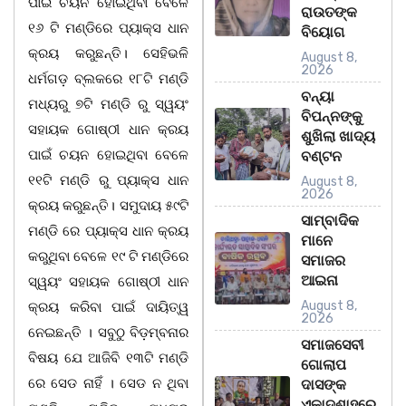
ପାଇଁ ଚୟନ ହୋଇଥିବା ବେଳେ
ରାଉତଙ୍କ
୧୬ ଟି ମଣ୍ଡିରେ ପ୍ୟାକ୍ସ ଧାନ
ବିୟୋଗ
କ୍ରୟ କରୁଛନ୍ତି। ସେହିଭଳି
August 8,
2026
ଧର୍ମଗଡ଼ ବ୍ଲକରେ ୧୮ଟି ମଣ୍ଡି
ବନ୍ୟା
ମଧ୍ୟରୁ ୭ଟି ମଣ୍ଡି ରୁ ସ୍ୱୟଂ
ବିପନ୍ନଙ୍କୁ
ସହାୟକ ଗୋଷ୍ଠୀ ଧାନ କ୍ରୟ
ଶୁଖିଲା ଖାଦ୍ୟ
ପାଇଁ ଚୟନ ହୋଇଥିବା ବେଳେ
ବଣ୍ଟନ
୧୧ଟି ମଣ୍ଡି ରୁ ପ୍ୟାକ୍ସ ଧାନ
August 8,
2026
କ୍ରୟ କରୁଛନ୍ତି। ସମୁଦାୟ ୫୯ଟି
ସାମ୍ବାଦିକ
ମଣ୍ଡି ରେ ପ୍ୟାକ୍ସ ଧାନ କ୍ରୟ
ମାନେ
କରୁଥିବା ବେଳେ ୧୯ ଟି ମଣ୍ଡିରେ
ସମାଜର
ଆଇନା
ସ୍ୱୟଂ ସହାୟକ ଗୋଷ୍ଠୀ ଧାନ
August 8,
କ୍ରୟ କରିବା ପାଇଁ ଦାୟିତ୍ୱ
2026
ନେଇଛନ୍ତି । ସବୁଠୁ ବିଡ଼ମ୍ବନାର
ସମାଜସେବୀ
ବିଷୟ ଯେ ଆଜିବି ୧୩ଟି ମଣ୍ଡି
ଗୋଲାପ
ରେ ସେଡ ନାହିଁ । ସେଡ ନ ଥିବା
ଦାସଙ୍କ
ଏକାଦଶାହରେ