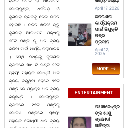
ସଭ୍ୟ/ସଭ୍ୟା
ବଜାର କମିଟି ବା ଆରଏମସି
April 17, 2026
ଗୋଲାମୁଣ୍ଡା, ଧର୍ମଗଡ଼ ଓ
ଜନଗଣନା
ଜୁନାଗଡ଼ ବ୍ଲକକୁ ନେଇ ଗଠିତ
କାର୍ଯ୍ୟକ୍ରମ
ହୋଇଛି । ଚଳିତ ଖରିଫ ଋତୁ
ପାଇଁ ନିଯୁକ୍ତି
ଜୁନାଗଡ଼ ଆରଏମସି ପକ୍ଷରୁ
ପତ୍ର
୭୮ଟି ମଣ୍ଡି ରୁ ଧାନ କ୍ରୟ
ପ୍ରଦାନ
କରିବା ପାଇଁ ଧାର୍ଯ୍ୟ କରାଯାଇଛି
April 12,
2026
। ସେଥି ମଧ୍ୟରୁ ଜୁନାଗଡ଼
ବ୍ଲକରେ ୩୯ ଟି ମଣ୍ଡି ୧୨ଟି
MORE
ସ୍ଵୟଂ ସହାୟକ ଗୋଷ୍ଠୀ ଧାନ
କ୍ରୟ କରୁଥିବା ବେଳେ ୨୭ଟି
ମଣ୍ଡି ରେ ପ୍ୟାକ୍ସ ଧାନ କ୍ରୟ
ENTERTAINMENT
କରୁଛନ୍ତି । ଗୋଲାମୁଣ୍ଡା
ବ୍ଲକରେ ୧୭ଟି ମଣ୍ଡିରୁ
ଡଃ ଜ୍ଞାନେନ୍ଦ୍ର
ଗୋଟିଏ ମଣ୍ଡିରେ ସ୍ଵୟଂ
ଙ୍କ ଶାଶୁ
ଶ୍ରୀମତୀ
ସହାୟକ ଗୋଷ୍ଠୀ ଧାନ କ୍ରୟ
ସାବିତ୍ରୀ