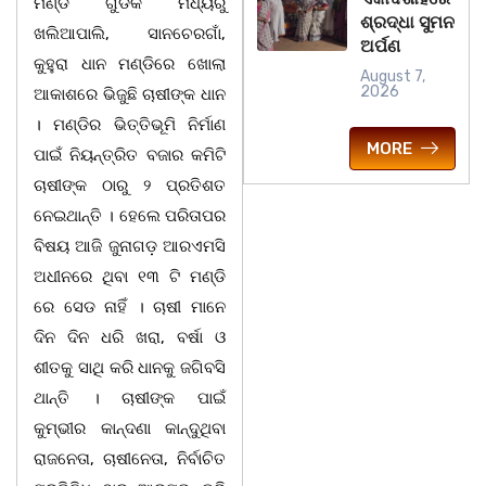
ମଣ୍ଡି ଗୁଡିକ ମଧ୍ୟରୁ
ଶ୍ରଦ୍ଧା ସୁମନ
ଖଲିଆପାଲି, ସାନଚେରଗାଁ,
ଅର୍ପଣ
କୁହୁରା ଧାନ ମଣ୍ଡିରେ ଖୋଲା
August 7,
2026
ଆକାଶରେ ଭିଜୁଛି ଚାଷୀଙ୍କ ଧାନ
। ମଣ୍ଡିର ଭିତ୍ତିଭୂମି ନିର୍ମାଣ
MORE
ପାଇଁ ନିୟନ୍ତ୍ରିତ ବଜାର କମିଟି
ଚାଷୀଙ୍କ ଠାରୁ ୨ ପ୍ରତିଶତ
ନେଇଥାନ୍ତି । ହେଲେ ପରିତାପର
ବିଷୟ ଆଜି ଜୁନାଗଡ଼ ଆରଏମସି
ଅଧୀନରେ ଥିବା ୧୩ ଟି ମଣ୍ଡି
ରେ ସେଡ ନାହିଁ । ଚାଷୀ ମାନେ
ଦିନ ଦିନ ଧରି ଖରା, ବର୍ଷା ଓ
ଶୀତକୁ ସାଥି କରି ଧାନକୁ ଜଗିବସି
ଥାନ୍ତି । ଚାଷୀଙ୍କ ପାଇଁ
କୁମ୍ଭୀର କାନ୍ଦଣା କାନ୍ଦୁଥିବା
ରାଜନେତା, ଚାଷୀନେତା, ନିର୍ବାଚିତ