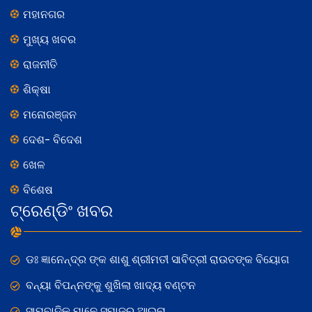
ମହାନଗର
ମୁଖ୍ୟ ଖବର
ରାଜନୀତି
ଶିକ୍ଷା
ମନୋରଞ୍ଜନ
ଦେଶ- ବିଦେଶ
ଖେଳ
ବିଶେଷ
ଟ୍ରେଣ୍ଡିଂ ଖବର
ଡଃ ଜ୍ଞାନେନ୍ଦ୍ର ଙ୍କ ଶାଶୁ ଶ୍ରୀମତୀ ସାବିତ୍ରୀ ରାଉତଙ୍କ ବିୟୋଗ
ବନ୍ୟା ବିପନ୍ନଙ୍କୁ ଶୁଖିଲା ଖାଦ୍ୟ ବଣ୍ଟନ
ସାମ୍ବାଦିକ ମାନେ ସମାଜର ଆଇନା