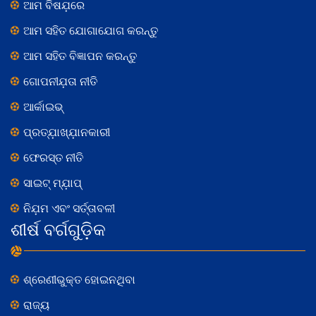
ଆମ ବିଷଯ଼ରେ
ଆମ ସହିତ ଯୋଗାଯୋଗ କରନ୍ତୁ
ଆମ ସହିତ ବିଜ୍ଞାପନ କରନ୍ତୁ
ଗୋପନୀଯ଼ତା ନୀତି
ଆର୍କାଇଭ୍
ପ୍ରତ୍ଯ଼ାଖ୍ଯ଼ାନକାରୀ
ଫେରସ୍ତ ନୀତି
ସାଇଟ୍ ମ୍ଯ଼ାପ୍
ନିଯ଼ମ ଏବଂ ସର୍ତ୍ତାବଳୀ
ଶୀର୍ଷ ବର୍ଗଗୁଡ଼ିକ
ଶ୍ରେଣୀଭୁକ୍ତ ହୋଇନଥିବା
ରାଜ୍ୟ