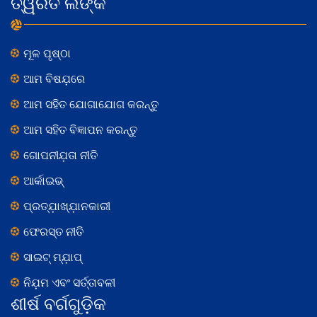
ତ୍ୱରିତ ଲିଙ୍କ
ମୂଳ ପୃଷ୍ଠା
ଆମ ବିଷଯ଼ରେ
ଆମ ସହିତ ଯୋଗାଯୋଗ କରନ୍ତୁ
ଆମ ସହିତ ବିଜ୍ଞାପନ କରନ୍ତୁ
ଗୋପନୀଯ଼ତା ନୀତି
ଆର୍କାଇଭ୍
ପ୍ରତ୍ଯ଼ାଖ୍ଯ଼ାନକାରୀ
ଫେରସ୍ତ ନୀତି
ସାଇଟ୍ ମ୍ଯ଼ାପ୍
ନିଯ଼ମ ଏବଂ ସର୍ତ୍ତାବଳୀ
ଶୀର୍ଷ ବର୍ଗଗୁଡ଼ିକ