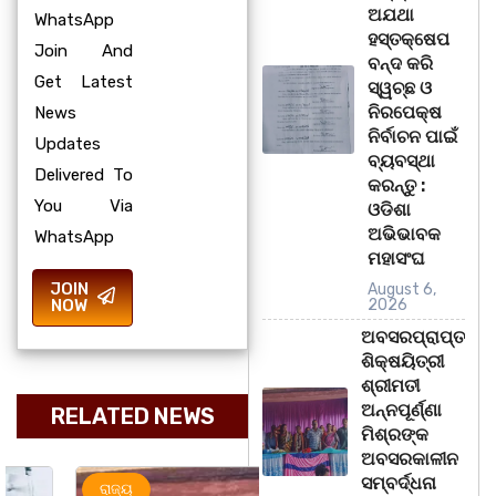
ଅଯଥା
WhatsApp
ହସ୍ତକ୍ଷେପ
Join And
ବନ୍ଦ କରି
Get Latest
ସ୍ୱଚ୍ଛ ଓ
ନିରପେକ୍ଷ
News
ନିର୍ବାଚନ ପାଇଁ
Updates
ବ୍ୟବସ୍ଥା
Delivered To
କରନ୍ତୁ :
You Via
ଓଡିଶା
ଅଭିଭାବକ
WhatsApp
ମହାସଂଘ
JOIN
August 6,
NOW
2026
ଅବସରପ୍ରାପ୍ତ
ଶିକ୍ଷୟିତ୍ରୀ
ଶ୍ରୀମତୀ
ଅନ୍ନପୂର୍ଣ୍ଣା
RELATED NEWS
ମିଶ୍ରଙ୍କ
ଅବସରକାଳୀନ
ସମ୍ବର୍ଦ୍ଧନା
ରାଜ୍ୟ
ମହାନଗର
ରାଜ୍ୟ