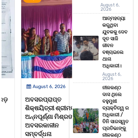
August 6,
2026
ଆତ୍ମହତ୍ୟା
କରୁଥିବା
ଯୁବକକୁ ଦେବ
ଦୂତ ସାଜି
ଜୀବନ
ବଞ୍ଚାଇଲେ
ଥାନା
ଅଧିକାରୀ।
August 6,
2026
August 6, 2026
August 6, 2026
ନୀଳକଣ୍ଠ
ଦାସ ଥିଲେ
ଅବସରପ୍ରାପ୍ତ
ପୁନର୍ବାର ତ୍ରୁଟି ପିଲାଙ୍କୁ
ବହୁମୁଖୀ
ଶିକ୍ଷୟିତ୍ରୀ ଶ୍ରୀମତୀ
ମୂର୍ଖ କରିବାକୁ
ବ୍ୟକ୍ତିତ୍ୱ ର
ଅଧିକାରୀ /
ଅନ୍ନପୂର୍ଣ୍ଣା ମିଶ୍ରଙ୍କ
ଷଡଯନ୍ତ୍ର ! ଭୁଲ ବହି
ତିନି ସାରସ୍ୱତ
ଅବସରକାଳୀନ
ପ୍ରତ୍ୟାହାର ନହେଲେ
ପ୍ରତିଭାଙ୍କୁ
ସମ୍ବର୍ଦ୍ଧନା
ଆସନ୍ତା 17 ତାରିଖରୁ
ନୀଳକଣ୍ଠ