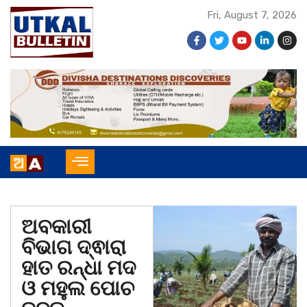
Fri, August 7, 2026
ଅବକାରୀ
ବିଭାଗ ଦ୍ଵାରା
ହାତ ରନ୍ଧା ମଦ
ଓ ମହୁଲ ପୋଚ