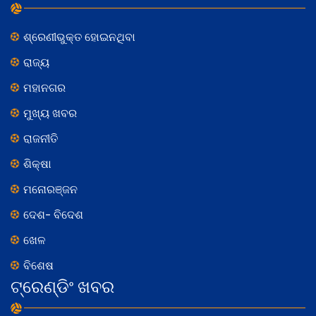
ଶ୍ରେଣୀଭୁକ୍ତ ହୋଇନଥିବା
ରାଜ୍ୟ
ମହାନଗର
ମୁଖ୍ୟ ଖବର
ରାଜନୀତି
ଶିକ୍ଷା
ମନୋରଞ୍ଜନ
ଦେଶ- ବିଦେଶ
ଖେଳ
ବିଶେଷ
ଟ୍ରେଣ୍ଡିଂ ଖବର