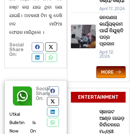
ସଭ୍ୟ/ସଭ୍ୟା
ନଷ୍ଟ କରା ଯାଇ ଥିବା ଜଣା
April 17, 2026
ଯାଇଛି। ଅବକାରୀ ଟିମ କୁ ଦେଖି
ଜନଗଣନା
ମଦ ମାଫିଆ
କାର୍ଯ୍ୟକ୍ରମ
ପାଇଁ ନିଯୁକ୍ତି
ଫେରାର ମାରିଥିଲେ ।
ପତ୍ର
ପ୍ରଦାନ
Social
Share
April 12,
On:
2026
MORE
Social
Share
ENTERTAINMENT
On:
ସ୍କାଉଟ
Utkal
ଆଣ୍ଡ ଗାଇଡ଼
Bulletin Is
ନିର୍ବାଚନରେ
Now On
ମନ୍ତ୍ରୀ