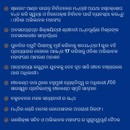
ସ୍କାଉଟ ଆଣ୍ଡ ଗାଇଡ଼ ନିର୍ବାଚନରେ ମନ୍ତ୍ରୀ ଅଯଥା ହସ୍ତକ୍ଷେପ
ବନ୍ଦ କରି ସ୍ୱଚ୍ଛ ଓ ନିରପେକ୍ଷ ନିର୍ବାଚନ ପାଇଁ ବ୍ୟବସ୍ଥା କରନ୍ତୁ
: ଓଡିଶା ଅଭିଭାବକ ମହାସଂଘ
ଅବସରପ୍ରାପ୍ତ ଶିକ୍ଷୟିତ୍ରୀ ଶ୍ରୀମତୀ ଅନ୍ନପୂର୍ଣ୍ଣା ମିଶ୍ରଙ୍କ
ଅବସରକାଳୀନ ସମ୍ବର୍ଦ୍ଧନା
ପୁନର୍ବାର ତ୍ରୁଟି ପିଲାଙ୍କୁ ମୂର୍ଖ କରିବାକୁ ଷଡଯନ୍ତ୍ର ! ଭୁଲ ବହି
ପ୍ରତ୍ୟାହାର ନହେଲେ ଆସନ୍ତା 17 ତାରିଖରୁ ଓଡିଶା ଅଭିଭାବକ
ମହାସଂଘର ଆମରଣ ଅନଶନ
ଆତ୍ମହତ୍ୟା କରୁଥିବା ଯୁବକକୁ ଦେବ ଦୂତ ସାଜି ଜୀବନ ବଞ୍ଚାଇଲେ
ଥାନା ଅଧିକାରୀ।
ନୀଳକଣ୍ଠ ଦାସ ଥିଲେ ବହୁମୁଖୀ ବ୍ୟକ୍ତିତ୍ୱ ର ଅଧିକାରୀ /ତିନି
ସାରସ୍ୱତ ପ୍ରତିଭାଙ୍କୁ ନୀଳକଣ୍ଠ ସ୍ମୃତି ସମ୍ମାନ
ବକୁଳବନର ମହକ ସତ୍ୟବାଦୀ ର ସନ୍ଥ
ମନ୍ଦିର ଚୋରି ମାମଲା ରେପେସାଦାର ଅପରାଧୀ ଗିରଫ।
ଗଣଶିକ୍ଷା ସଚିବ ଓ ଅଭିଭାବକ ମହାସଂଘ ର ଗୁରୁତ୍ୱପୂର୍ଣ ବୈଠକ