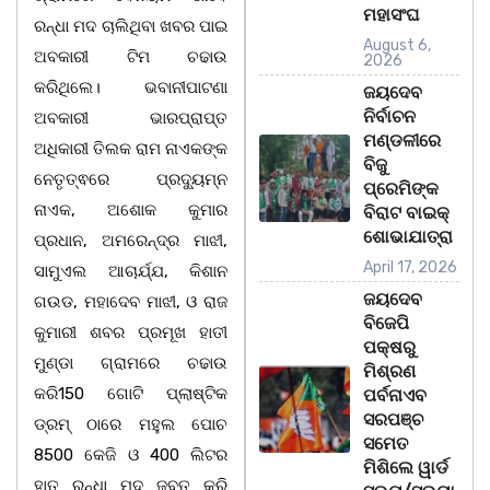
ମହାସଂଘ
ରନ୍ଧା ମଦ ଚାଲିଥିବା ଖବର ପାଇ
August 6,
ଅବକାରୀ ଟିମ ଚଢାଉ
2026
କରିଥିଲେ। ଭବାନୀପାଟଣା
ଜୟଦେବ
ନିର୍ବାଚନ
ଅବକାରୀ ଭାରପ୍ରାପ୍ତ
ମଣ୍ଡଳୀରେ
ଅଧିକାରୀ ତିଲକ ରାମ ନାଏକଙ୍କ
ବିଜୁ
ନେତୃତ୍ଵରେ ପ୍ରଦ୍ୟୁମ୍ନ
ପ୍ରେମିଙ୍କ
ନାଏକ, ଅଶୋକ କୁମାର
ବିରାଟ ବାଇକ୍
ଶୋଭାଯାତ୍ରା
ପ୍ରଧାନ, ଅମରେନ୍ଦ୍ର ମାଝୀ,
April 17, 2026
ସାମୁଏଲ ଆଚାର୍ଯ୍ଯ, କିଶାନ
ଜୟଦେବ
ଗଉଡ, ମହାଦେବ ମାଝୀ, ଓ ରାଜ
ବିଜେପି
କୁମାରୀ ଶବର ପ୍ରମୂଖ ହାତୀ
ପକ୍ଷରୁ
ମୁଣ୍ଡା ଗ୍ରାମରେ ଚଢାଉ
ମିଶ୍ରଣ
କରି150 ଗୋଟି ପ୍ଲାଷ୍ଟିକ
ପର୍ବନାଏବ
ସରପଞ୍ଚ
ଡ୍ରମ୍ ଠାରେ ମହୁଲ ପୋଚ
ସମେତ
8500 କେଜି ଓ 400 ଲିଟର
ମିଶିଲେ ୱାର୍ଡ
ହାତ ରନ୍ଧା ମଦ ଜବତ କରି