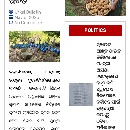
ଜବତ
Utkal Bulletin
May 6, 2025
No Comments
POLITICS
ସ୍କାଉଟ
ଆଣ୍ଡ ଗାଇଡ଼
ନିର୍ବାଚନରେ
ମନ୍ତ୍ରୀ
ଅଯଥା
ଭବାନୀପାଟଣା, ୦୬/୦୫;
ହସ୍ତକ୍ଷେପ
ଉତ୍କଳ ବୁଲେଟିନ(ଜଗନ୍ନାଥ
ବନ୍ଦ କରି
ନାଏକ)
: କଳାହାଣ୍ଡି ଜିଲ୍ଲା
ସ୍ୱଚ୍ଛ ଓ
ନିରପେକ୍ଷ
ଅବକାରୀ ଅଧିକ୍ଷକ ରଞ୍ଜନ
ନିର୍ବାଚନ ପାଇଁ
କୁମାର ନାଏକଙ୍କ ନିର୍ଦ୍ଦେଶ
ବ୍ୟବସ୍ଥା
କ୍ରମେ ଲାଞ୍ଜିଗଡ଼ ବ୍ଳକ ରେତ
କରନ୍ତୁ :
ଡେମ ନିକଟ ହାତୀ ମୁଣ୍ଡା
ଓଡିଶା
ଅଭିଭାବକ
ଗ୍ରାମରେ ବେନିୟମ ଭାବେ