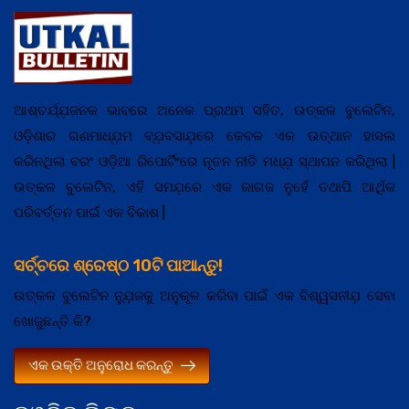
ଆଶ୍ଚର୍ଯ୍ଯ଼ଜନକ ଭାବରେ ଅନେକ ପ୍ରଥମ ସହିତ, ଉତ୍କଳ ବୁଲେଟିନ,
ଓଡ଼ିଶାର ଗଣମାଧ୍ଯ଼ମ ବ୍ଯ଼ବସାଯ଼ରେ କେବଳ ଏକ ଉତ୍ଥାନ ହାସଲ
କରିନଥିଲା ବରଂ ଓଡ଼ିଆ ରିପୋର୍ଟିଂରେ ନୂତନ ନୀତି ମଧ୍ଯ଼ ସ୍ଥାପନ କରିଥିଲା |
ଉତ୍କଳ ବୁଲେଟିନ, ଏହି ସମଯ଼ରେ ଏକ କାଗଜ ନୁହେଁ ତଥାପି ଆର୍ଥିକ
ପରିବର୍ତ୍ତନ ପାଇଁ ଏକ ବିକାଶ |
ସର୍ଚ୍ଚରେ ଶ୍ରେଷ୍ଠ 10ଟି ପାଆନ୍ତୁ!
ଉତ୍କଳ ବୁଲେଟିନ ନ୍ଯ଼ୁଜକୁ ଅନୁକୂଳ କରିବା ପାଇଁ ଏକ ବିଶ୍ୱସନୀଯ଼ ସେବା
ଖୋଜୁଛନ୍ତି କି?
ଏକ ଉକ୍ତି ଅନୁରୋଧ କରନ୍ତୁ