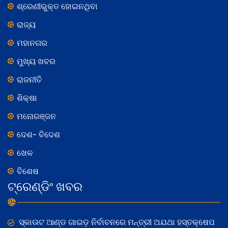
ଶ୍ରେଣୀଭୁକ୍ତ ହୋଇନଥିବା
ରାଜ୍ୟ
ମହାନଗର
ମୁଖ୍ୟ ଖବର
ରାଜନୀତି
ଶିକ୍ଷା
ମନୋରଞ୍ଜନ
ଦେଶ- ବିଦେଶ
ଖେଳ
ବିଶେଷ
ଟ୍ରେଣ୍ଡିଂ ଖବର
ସ୍କାଉଟ ଆଣ୍ଡ ଗାଇଡ଼ ନିର୍ବାଚନରେ ମନ୍ତ୍ରୀ ଅଯଥା ହସ୍ତକ୍ଷେପ