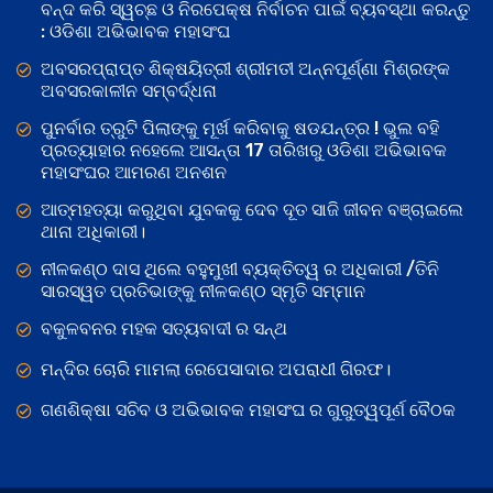
ବନ୍ଦ କରି ସ୍ୱଚ୍ଛ ଓ ନିରପେକ୍ଷ ନିର୍ବାଚନ ପାଇଁ ବ୍ୟବସ୍ଥା କରନ୍ତୁ
: ଓଡିଶା ଅଭିଭାବକ ମହାସଂଘ
ଅବସରପ୍ରାପ୍ତ ଶିକ୍ଷୟିତ୍ରୀ ଶ୍ରୀମତୀ ଅନ୍ନପୂର୍ଣ୍ଣା ମିଶ୍ରଙ୍କ
ଅବସରକାଳୀନ ସମ୍ବର୍ଦ୍ଧନା
ପୁନର୍ବାର ତ୍ରୁଟି ପିଲାଙ୍କୁ ମୂର୍ଖ କରିବାକୁ ଷଡଯନ୍ତ୍ର ! ଭୁଲ ବହି
ପ୍ରତ୍ୟାହାର ନହେଲେ ଆସନ୍ତା 17 ତାରିଖରୁ ଓଡିଶା ଅଭିଭାବକ
ମହାସଂଘର ଆମରଣ ଅନଶନ
ଆତ୍ମହତ୍ୟା କରୁଥିବା ଯୁବକକୁ ଦେବ ଦୂତ ସାଜି ଜୀବନ ବଞ୍ଚାଇଲେ
ଥାନା ଅଧିକାରୀ।
ନୀଳକଣ୍ଠ ଦାସ ଥିଲେ ବହୁମୁଖୀ ବ୍ୟକ୍ତିତ୍ୱ ର ଅଧିକାରୀ /ତିନି
ସାରସ୍ୱତ ପ୍ରତିଭାଙ୍କୁ ନୀଳକଣ୍ଠ ସ୍ମୃତି ସମ୍ମାନ
ବକୁଳବନର ମହକ ସତ୍ୟବାଦୀ ର ସନ୍ଥ
ମନ୍ଦିର ଚୋରି ମାମଲା ରେପେସାଦାର ଅପରାଧୀ ଗିରଫ।
ଗଣଶିକ୍ଷା ସଚିବ ଓ ଅଭିଭାବକ ମହାସଂଘ ର ଗୁରୁତ୍ୱପୂର୍ଣ ବୈଠକ