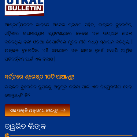
ଆଶ୍ଚର୍ଯ୍ଯ଼ଜନକ ଭାବରେ ଅନେକ ପ୍ରଥମ ସହିତ, ଉତ୍କଳ ବୁଲେଟିନ,
ଓଡ଼ିଶାର ଗଣମାଧ୍ଯ଼ମ ବ୍ଯ଼ବସାଯ଼ରେ କେବଳ ଏକ ଉତ୍ଥାନ ହାସଲ
କରିନଥିଲା ବରଂ ଓଡ଼ିଆ ରିପୋର୍ଟିଂରେ ନୂତନ ନୀତି ମଧ୍ଯ଼ ସ୍ଥାପନ କରିଥିଲା |
ଉତ୍କଳ ବୁଲେଟିନ, ଏହି ସମଯ଼ରେ ଏକ କାଗଜ ନୁହେଁ ତଥାପି ଆର୍ଥିକ
ପରିବର୍ତ୍ତନ ପାଇଁ ଏକ ବିକାଶ |
ସର୍ଚ୍ଚରେ ଶ୍ରେଷ୍ଠ 10ଟି ପାଆନ୍ତୁ!
ଉତ୍କଳ ବୁଲେଟିନ ନ୍ଯ଼ୁଜକୁ ଅନୁକୂଳ କରିବା ପାଇଁ ଏକ ବିଶ୍ୱସନୀଯ଼ ସେବା
ଖୋଜୁଛନ୍ତି କି?
ଏକ ଉକ୍ତି ଅନୁରୋଧ କରନ୍ତୁ
ତ୍ୱରିତ ଲିଙ୍କ