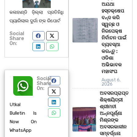
ଅଯଥା
ହସ୍ତକ୍ଷେପ
କଳାହାଣ୍ଡି ଜ଼ିଲ୍ଲା ପ୍ରତିନିଧି
ବନ୍ଦ କରି
ପ୍ୟାରିଲାଲ ଦୁର୍ଗା ଙ୍କ ରିପୋର୍ଟ
ସ୍ୱଚ୍ଛ ଓ
ନିରପେକ୍ଷ
Social
ନିର୍ବାଚନ ପାଇଁ
Share
On:
ବ୍ୟବସ୍ଥା
କରନ୍ତୁ :
ଓଡିଶା
ଅଭିଭାବକ
ମହାସଂଘ
Social
August 6,
Share
2026
On:
ଅବସରପ୍ରାପ୍ତ
ଶିକ୍ଷୟିତ୍ରୀ
Utkal
ଶ୍ରୀମତୀ
Bulletin Is
ଅନ୍ନପୂର୍ଣ୍ଣା
ମିଶ୍ରଙ୍କ
Now On
ଅବସରକାଳୀନ
WhatsApp
ସମ୍ବର୍ଦ୍ଧନା