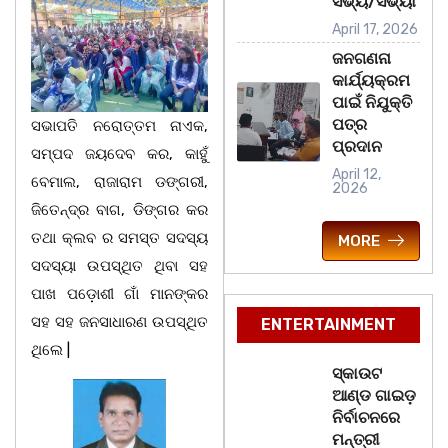
ସଭ୍ୟ/ସଭ୍ୟା
April 17, 2026
ଜନଗଣନା
କାର୍ଯ୍ୟକ୍ରମ
ପାଇଁ ନିଯୁକ୍ତି
ପତ୍ର
ସଭାପତି ନରୋତ୍ତମ ନାଏକ,
ପ୍ରଦାନ
ସମ୍ପଦ ଜୟଦେବ କର, କାହୁଁ
April 12,
ବେମାଲ, ରାଜାରାମ ଡଙ୍ଗରୀ,
2026
ଜିତେନ୍ଦ୍ର ବାଗ, ଡିଙ୍ଗର କର
ତଥା କ୍ଲବ ର ସମସ୍ତ ସଦସ୍ୟ
MORE
ସଦସ୍ୟା ଉପସ୍ଥିତ ଥିବା ସହ
ପାଖ ପଡ଼ୋଶୀ ଗାଁ ମାନଙ୍କର
ସହ ସହ ଜନସାଧାରଣ ଉପସ୍ଥିତ
ENTERTAINMENT
ଥିଲେ |
ସ୍କାଉଟ
ଆଣ୍ଡ ଗାଇଡ଼
ନିର୍ବାଚନରେ
ମନ୍ତ୍ରୀ