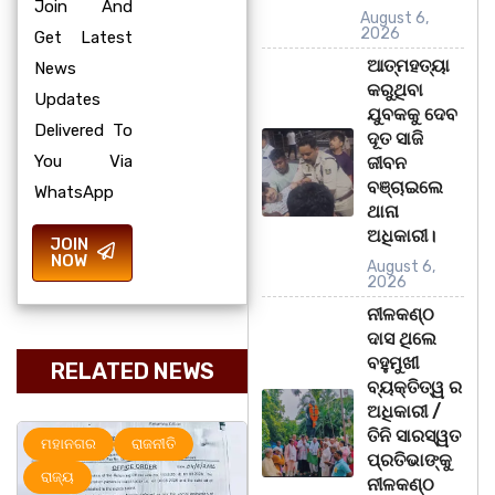
Join And
August 6,
2026
Get Latest
ଆତ୍ମହତ୍ୟା
News
କରୁଥିବା
Updates
ଯୁବକକୁ ଦେବ
Delivered To
ଦୂତ ସାଜି
You Via
ଜୀବନ
ବଞ୍ଚାଇଲେ
WhatsApp
ଥାନା
ଅଧିକାରୀ।
JOIN
NOW
August 6,
2026
ନୀଳକଣ୍ଠ
ଦାସ ଥିଲେ
ବହୁମୁଖୀ
RELATED NEWS
ବ୍ୟକ୍ତିତ୍ୱ ର
ଅଧିକାରୀ /
ତିନି ସାରସ୍ୱତ
ରାଜନୀତି
ରାଜ୍ୟ
ମହାନଗର
ପ୍ରତିଭାଙ୍କୁ
ନୀଳକଣ୍ଠ