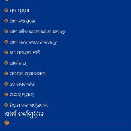
ମୂଳ ପୃଷ୍ଠା
ଆମ ବିଷଯ଼ରେ
ଆମ ସହିତ ଯୋଗାଯୋଗ କରନ୍ତୁ
ଆମ ସହିତ ବିଜ୍ଞାପନ କରନ୍ତୁ
ଗୋପନୀଯ଼ତା ନୀତି
ଆର୍କାଇଭ୍
ପ୍ରତ୍ଯ଼ାଖ୍ଯ଼ାନକାରୀ
ଫେରସ୍ତ ନୀତି
ସାଇଟ୍ ମ୍ଯ଼ାପ୍
ନିଯ଼ମ ଏବଂ ସର୍ତ୍ତାବଳୀ
ଶୀର୍ଷ ବର୍ଗଗୁଡ଼ିକ