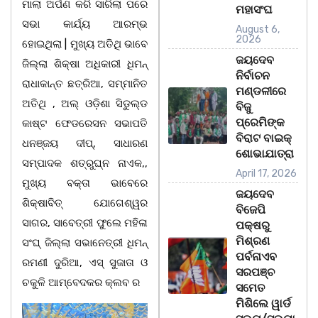
ମାଲା ଅର୍ପଣ କରି ସାରିଲା ପରେ
ମହାସଂଘ
ସଭା କାର୍ଯ୍ୟ ଆରମ୍ଭ
August 6,
2026
ହୋଇଥିଲା | ମୁଖ୍ୟ ଅତିଥି ଭାବେ
ଜୟଦେବ
ଜିଲ୍ଲା ଶିକ୍ଷା ଅଧିକାରୀ ଧିମନ୍
ନିର୍ବାଚନ
ରାଧାକାନ୍ତ ଛତ୍ରିଆ, ସମ୍ମାନିତ
ମଣ୍ଡଳୀରେ
ଅତିଥି , ଅଲ୍ ଓଡ଼ିଶା ସିଡୁଲ୍ଡ
ବିଜୁ
ପ୍ରେମିଙ୍କ
କାଷ୍ଟ ଫେଡରେସନ ସଭାପତି
ବିରାଟ ବାଇକ୍
ଧନଞ୍ଜୟ ଦୀପ୍, ସାଧାରଣ
ଶୋଭାଯାତ୍ରା
ସମ୍ପାଦକ ଶତ୍ରୁଘ୍ନ ନାଏକ,,
April 17, 2026
ମୁଖ୍ୟ ବକ୍ତା ଭାବେରେ
ଜୟଦେବ
ଶିକ୍ଷାବିତ୍ ଯୋଗେଶ୍ୱର
ବିଜେପି
ସାଗର, ସାବେତ୍ରୀ ଫୁଲେ ମହିଳା
ପକ୍ଷରୁ
ମିଶ୍ରଣ
ସଂଘ୍ ଜିଲ୍ଲା ସଭାନେତ୍ରୀ ଧିମନ୍
ପର୍ବନାଏବ
ରମଣୀ ଦୁରିଆ, ଏସ୍ ସୁଜାତା ଓ
ସରପଞ୍ଚ
ଚକୁଳି ଆମ୍ବେଦକର କ୍ଲବ ର
ସମେତ
ମିଶିଲେ ୱାର୍ଡ