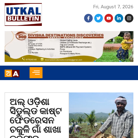
Fri, August 7, 2026
ଅଲ୍ ଓଡ଼ିଶା
ସିଡୁଲ୍ଡ କାଷ୍ଟ
ଫେଡରେସନ
ଚକୁଳି ଗାଁ ଶାଖା