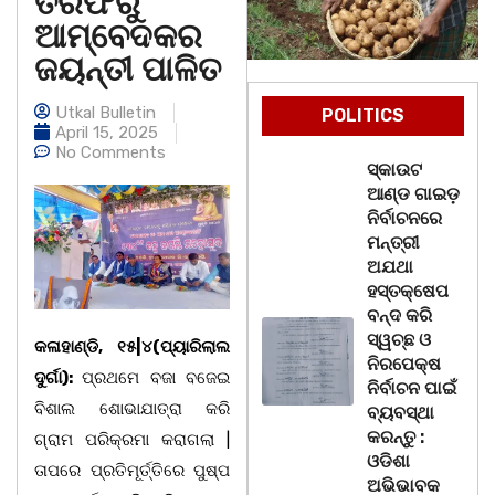
ତରଫରୁ
ଆମ୍ବେଦକର
ଜୟନ୍ତୀ ପାଳିତ
Utkal Bulletin
POLITICS
April 15, 2025
No Comments
ସ୍କାଉଟ
ଆଣ୍ଡ ଗାଇଡ଼
ନିର୍ବାଚନରେ
ମନ୍ତ୍ରୀ
ଅଯଥା
ହସ୍ତକ୍ଷେପ
ବନ୍ଦ କରି
ସ୍ୱଚ୍ଛ ଓ
କଳାହାଣ୍ଡି, ୧୫|୪(ପ୍ୟାରିଲାଲ
ନିରପେକ୍ଷ
ଦୁର୍ଗା):
ପ୍ରଥମେ ବଜା ବଜେଇ
ନିର୍ବାଚନ ପାଇଁ
ବିଶାଲ ଶୋଭାଯାତ୍ରା କରି
ବ୍ୟବସ୍ଥା
କରନ୍ତୁ :
ଗ୍ରାମ ପରିକ୍ରମା କରାଗଲା |
ଓଡିଶା
ତାପରେ ପ୍ରତିମୂର୍ତ୍ତିରେ ପୁଷ୍ପ
ଅଭିଭାବକ