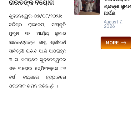
ରାଉତଙ୍କ ବିୟୋଗ
ଶ୍ରଦ୍ଧା ସୁମନ
07/08/26 ବନ୍ୟା ବିପନ୍ନଙ୍କ
ଅର୍ପଣ
ଭୁବନେଶ୍ୱର-୦୭/୦୮/୨୦୨୬:
ଉଦେଶ୍ୟରେ ଦଶରଥପୁର ଯୁବ
August 7,
ବରିଷ୍ଠ ରାଜନେତା, ସଂସ୍କୃତି
କଂଗ୍ରେସ ପକ୍ଷରୁ ରିଲିଫ
2026
ପୁରୁଷ ଡଃ ଆର୍ଯ୍ୟ କୁମାର
ସାମଗ୍ରୀ ବଣ୍ଟନ କରାଯାଇଥିବା
ଜ୍ଞାନେନ୍ଦ୍ରଙ୍କ ଶାଶୁ ଶ୍ରୀମତୀ
ଦେଖାଯାଇଛି । ବ୍ଲକସ୍ଥ କସପା,
MORE
ସାବିତ୍ରୀ ରାଉତ ଆଜି ଅପରାହ୍ନ
ତରପଦା, ମଲିକାପୁର, ନିଜାମପୁର,
୩ ଘ. ସମୟରେ ଭୁବନେଶ୍ୱରର
ଦୁଦୁରାଅଣ୍ଟା, କମାରଡିହ, କୟାଁ
ଏକ ଘରୋଇ ହସ୍ପିଟାଲ୍ରେ ୮୭
ଆଦି ପଞ୍ଚାୟତରେ ପ୍ରାୟ ୧୫
ବର୍ଷ ବୟସରେ ହୃଦ୍ଘାତରେ
ଶହ ପରିବାରକୁ ମୁଡି, ବିସ୍କୁଟ,
ପରଲୋକ ଗମନ କରିଛନ୍ତି ।