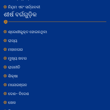
ନିଯ଼ମ ଏବଂ ସର୍ତ୍ତାବଳୀ
ଶୀର୍ଷ ବର୍ଗଗୁଡ଼ିକ
ଶ୍ରେଣୀଭୁକ୍ତ ହୋଇନଥିବା
ରାଜ୍ୟ
ମହାନଗର
ମୁଖ୍ୟ ଖବର
ରାଜନୀତି
ଶିକ୍ଷା
ମନୋରଞ୍ଜନ
ଦେଶ- ବିଦେଶ
ଖେଳ