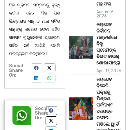
ମହାସଂଘ
ନିଜ ଗ୍ରାମର ସମ୍ମାନକୁ ବୃଦ୍ଧି
August 6,
କରିବା ସହିତ ନିଜ ପିତା
2026
ଲିଙ୍ଗରାଜ ସାହୁ ଓ ମାତା ସବିତା
ଜୟଦେବ
ସାହୁଙ୍କୁ ଶ୍ରେୟ ଦେବା ସହିତ
ନିର୍ବାଚନ
ମଣ୍ଡଳୀରେ
ସମସ୍ତ ଗୁରୁଜନଙ୍କ ପ୍ରେରଣା
ବିଜୁ
ସର୍ବଦା ରହି ଆସିଛି ବୋଲି
ପ୍ରେମିଙ୍କ
ମତବ୍ୟକ୍ତ କରିଥିଲେ I
ବିରାଟ ବାଇକ୍
ଶୋଭାଯାତ୍ରା
Social
Share
April 17, 2026
On:
ଜୟଦେବ
ବିଜେପି
ପକ୍ଷରୁ
ମିଶ୍ରଣ
ପର୍ବନାଏବ
Social
ସରପଞ୍ଚ
Share
On:
ସମେତ
ମିଶିଲେ ୱାର୍ଡ