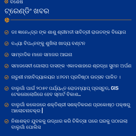
ବିଶେଷ
ଟ୍ରେଣ୍ଡିଂ ଖବର
ଡଃ ଜ୍ଞାନେନ୍ଦ୍ର ଙ୍କ ଶାଶୁ ଶ୍ରୀମତୀ ସାବିତ୍ରୀ ରାଉତଙ୍କ ବିୟୋଗ
ବନ୍ୟା ବିପନ୍ନଙ୍କୁ ଶୁଖିଲା ଖାଦ୍ୟ ବଣ୍ଟନ
ସାମ୍ବାଦିକ ମାନେ ସମାଜର ଆଇନା
ସମାଜସେବୀ ଗୋଲାପ ଦାସଙ୍କ ଏକାଦଶାହରେ ଶ୍ରଦ୍ଧା ସୁମନ ଅର୍ପଣ
ନାଚୁଣୀ ମହାବିଦ୍ୟାଳୟର ୪୬ତମ ପ୍ରତିଷ୍ଠା ଉତ୍ସବ ପାଳିତ ।
ବାଲୁଗାଁ ପାଇଁ ୨୦୫୧ ପର୍ଯ୍ୟନ୍ତ ରୋଡମ୍ୟାପ୍ ପ୍ରସ୍ତୁତ, GIS
ଟେକନୋଲୋଜିରେ ହେବ ସ୍ମାର୍ଟ ବିକାଶ..
ବାଲୁଗାଁ କଲେଜରେ ଶକ୍ତିଶ୍ରୀ ସଶକ୍ତିକରଣ ପ୍ରକୋଷ୍ଠ ପକ୍ଷରୁ
ଆଲୋଚନାଚକ୍ର |
ନିଶାଶକ୍ତ ଯୁବକକୁ ଉଦ୍ଧାର କରି ଚିକିତ୍ସା ପରେ ଘରକୁ ପଠାଇଲା
ବାଲୁଗାଁ ପୋଲିସ