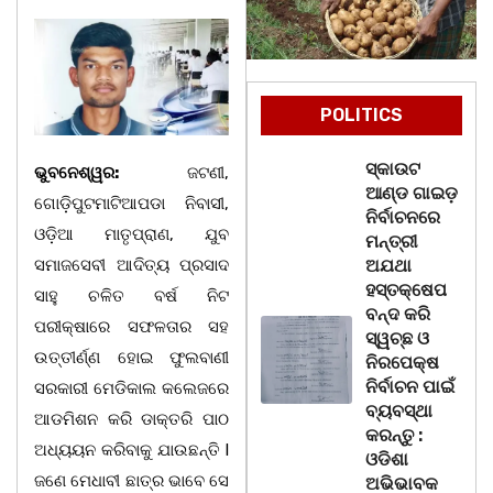
POLITICS
ସ୍କାଉଟ
ଭୁବନେଶ୍ୱର:
ଜଟଣୀ,
ଆଣ୍ଡ ଗାଇଡ଼
ଗୋଡ଼ିପୁଟମାଟିଆପଡା ନିବାସୀ,
ନିର୍ବାଚନରେ
ଓଡ଼ିଆ ମାତୃପ୍ରାଣ, ଯୁବ
ମନ୍ତ୍ରୀ
ସମାଜସେବୀ ଆଦିତ୍ୟ ପ୍ରସାଦ
ଅଯଥା
ହସ୍ତକ୍ଷେପ
ସାହୁ ଚଳିତ ବର୍ଷ ନିଟ
ବନ୍ଦ କରି
ପରୀକ୍ଷାରେ ସଫଳତାର ସହ
ସ୍ୱଚ୍ଛ ଓ
ଉତ୍ତୀର୍ଣ୍ଣ ହୋଇ ଫୁଲବାଣୀ
ନିରପେକ୍ଷ
ନିର୍ବାଚନ ପାଇଁ
ସରକାରୀ ମେଡିକାଲ କଲେଜରେ
ବ୍ୟବସ୍ଥା
ଆଡମିଶନ କରି ଡାକ୍ତରି ପାଠ
କରନ୍ତୁ :
ଅଧ୍ୟୟନ କରିବାକୁ ଯାଉଛନ୍ତି l
ଓଡିଶା
ଜଣେ ମେଧାବୀ ଛାତ୍ର ଭାବେ ସେ
ଅଭିଭାବକ