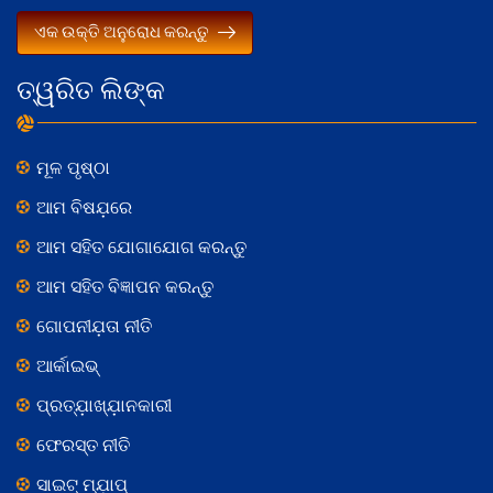
ଏକ ଉକ୍ତି ଅନୁରୋଧ କରନ୍ତୁ
ତ୍ୱରିତ ଲିଙ୍କ
ମୂଳ ପୃଷ୍ଠା
ଆମ ବିଷଯ଼ରେ
ଆମ ସହିତ ଯୋଗାଯୋଗ କରନ୍ତୁ
ଆମ ସହିତ ବିଜ୍ଞାପନ କରନ୍ତୁ
ଗୋପନୀଯ଼ତା ନୀତି
ଆର୍କାଇଭ୍
ପ୍ରତ୍ଯ଼ାଖ୍ଯ଼ାନକାରୀ
ଫେରସ୍ତ ନୀତି
ସାଇଟ୍ ମ୍ଯ଼ାପ୍