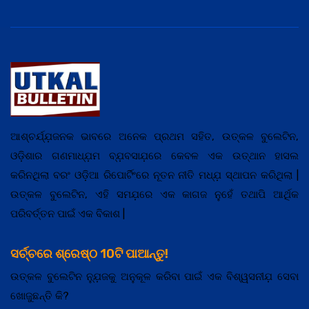
ଆଶ୍ଚର୍ଯ୍ଯ଼ଜନକ ଭାବରେ ଅନେକ ପ୍ରଥମ ସହିତ, ଉତ୍କଳ ବୁଲେଟିନ,
ଓଡ଼ିଶାର ଗଣମାଧ୍ଯ଼ମ ବ୍ଯ଼ବସାଯ଼ରେ କେବଳ ଏକ ଉତ୍ଥାନ ହାସଲ
କରିନଥିଲା ବରଂ ଓଡ଼ିଆ ରିପୋର୍ଟିଂରେ ନୂତନ ନୀତି ମଧ୍ଯ଼ ସ୍ଥାପନ କରିଥିଲା |
ଉତ୍କଳ ବୁଲେଟିନ, ଏହି ସମଯ଼ରେ ଏକ କାଗଜ ନୁହେଁ ତଥାପି ଆର୍ଥିକ
ପରିବର୍ତ୍ତନ ପାଇଁ ଏକ ବିକାଶ |
ସର୍ଚ୍ଚରେ ଶ୍ରେଷ୍ଠ 10ଟି ପାଆନ୍ତୁ!
ଉତ୍କଳ ବୁଲେଟିନ ନ୍ଯ଼ୁଜକୁ ଅନୁକୂଳ କରିବା ପାଇଁ ଏକ ବିଶ୍ୱସନୀଯ଼ ସେବା
ଖୋଜୁଛନ୍ତି କି?