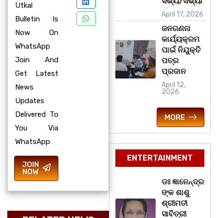
ସଭ୍ୟ/ସଭ୍ୟା
Utkal
April 17, 2026
Bulletin Is
ଜନଗଣନା
Now On
କାର୍ଯ୍ୟକ୍ରମ
WhatsApp
ପାଇଁ ନିଯୁକ୍ତି
Join And
ପତ୍ର
ପ୍ରଦାନ
Get Latest
April 12,
News
2026
Updates
Delivered To
MORE
You Via
WhatsApp
ENTERTAINMENT
JOIN
NOW
ଡଃ ଜ୍ଞାନେନ୍ଦ୍ର
ଙ୍କ ଶାଶୁ
ଶ୍ରୀମତୀ
ସାବିତ୍ରୀ