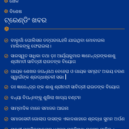
ଖେଳ
ବିଶେଷ
ଟ୍ରେଣ୍ଡିଂ ଖବର
ବାଲୁଗାଁ ପୋଲିସର ତତ୍‌ପରତା,ହଜି ଯାଇଥିବା ମୋବାଇଲ
ମାଲିକଙ୍କୁ ଫେରାଇଲା।
ସାରସ୍ୱତ ସାଧିକା ତଥା ଡ଼ଃ ଆର୍ଯ୍ୟକୁମାର ଜ୍ଞାନେନ୍ଦ୍ରଙ୍କଶାଶୁ
ଶ୍ରୀମତୀ ସାବିତ୍ରୀ ରାଉତଙ୍କ ବିୟୋଗ
ଗାୟକ ଶେଖର ଜଗନ୍ନାଥ ବେହେରା ଓ ଗାୟକ ସମ୍ରାଟ ଅଭୟ ଚରଣ
ସ୍ୱାଇଁଙ୍କ ଶ୍ରଦ୍ଧାଞ୍ଚଳୀ ସଭା |
ଡଃ ଜ୍ଞାନେନ୍ଦ୍ର ଙ୍କ ଶାଶୁ ଶ୍ରୀମତୀ ସାବିତ୍ରୀ ରାଉତଙ୍କ ବିୟୋଗ
ବନ୍ୟା ବିପନ୍ନଙ୍କୁ ଶୁଖିଲା ଖାଦ୍ୟ ବଣ୍ଟନ
ସାମ୍ବାଦିକ ମାନେ ସମାଜର ଆଇନା
ସମାଜସେବୀ ଗୋଲାପ ଦାସଙ୍କ ଏକାଦଶାହରେ ଶ୍ରଦ୍ଧା ସୁମନ ଅର୍ପଣ