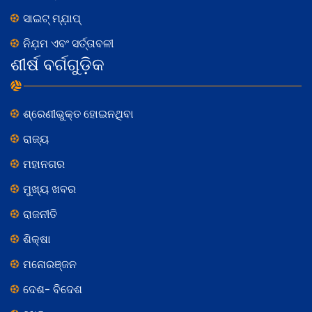
ସାଇଟ୍ ମ୍ଯ଼ାପ୍
ନିଯ଼ମ ଏବଂ ସର୍ତ୍ତାବଳୀ
ଶୀର୍ଷ ବର୍ଗଗୁଡ଼ିକ
ଶ୍ରେଣୀଭୁକ୍ତ ହୋଇନଥିବା
ରାଜ୍ୟ
ମହାନଗର
ମୁଖ୍ୟ ଖବର
ରାଜନୀତି
ଶିକ୍ଷା
ମନୋରଞ୍ଜନ
ଦେଶ- ବିଦେଶ