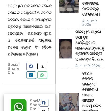
ମୋବାଇଲ
ଅଗ୍ରୱାଲ ଙ୍କ ସମେତ ବିଭିନ୍ନ
ମାଲିକଙ୍କୁ
ବିଭାଗର ପଦାଧିକାରୀ ଓ କମିଟିର
ଫେରାଇଲା।
ସଦସ୍ୟ, ବିଭିନ୍ନ ଗଣମାଧ୍ୟମର
August 9,
2026
ପ୍ରତିନିଧି ଆଲୋଚନାରେ ଭାଗ
ସାରସ୍ୱତ ସାଧିକା
ନେଇଥିଲେ | ଉପଖଣ୍ଡ ସୂଚନା
ତଥା ଡ଼ଃ
ଓ ଲୋକସମ୍ପର୍କ ଅଧିକାରୀ
ଆର୍ଯ୍ୟକୁମାର
ରମେଶ ଚନ୍ଦ୍ର ସିଂ ବୈଠକ
ଜ୍ଞାନେନ୍ଦ୍ରଙ୍କଶାଶୁ
ଶ୍ରୀମତୀ ସାବିତ୍ରୀ
ପରିଚାଳନା କରିଥିଲେ।
ରାଉତଙ୍କ ବିୟୋଗ
Social
August 9, 2026
Share
On:
ଗାୟକ
ଶେଖର
ଜଗନ୍ନାଥ
ବେହେରା ଓ
ଗାୟକ
ସମ୍ରାଟ
Social
Share
ଅଭୟ ଚରଣ
On: