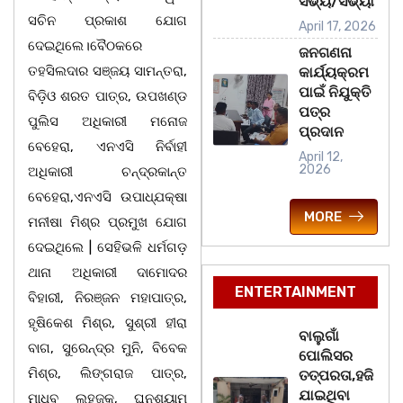
ସଭ୍ୟ/ସଭ୍ୟା
ସଚିନ ପ୍ରକାଶ ଯୋଗ
April 17, 2026
ଦେଇଥିଲେ।ବୈଠକରେ
ଜନଗଣନା
ତହସିଲଦାର ସଞ୍ଜୟ ସାମନ୍ତରା,
କାର୍ଯ୍ୟକ୍ରମ
ପାଇଁ ନିଯୁକ୍ତି
ବିଡ଼ିଓ ଶରତ ପାତ୍ର, ଉପଖଣ୍ଡ
ପତ୍ର
ପୁଲିସ ଅଧିକାରୀ ମନୋଜ
ପ୍ରଦାନ
ବେହେରା, ଏନଏସି ନିର୍ବାହୀ
April 12,
2026
ଅଧିକାରୀ ଚନ୍ଦ୍ରକାନ୍ତ
ବେହେରା,ଏନଏସି ଉପାଧ୍ଯକ୍ଷା
MORE
ମନୀଷା ମିଶ୍ର ପ୍ରମୁଖ ଯୋଗ
ଦେଇଥିଲେ | ସେହିଭଳି ଧର୍ମଗଡ଼
ଥାନା ଅଧିକାରୀ ଦାମୋଦର
ENTERTAINMENT
ବିହାରୀ, ନିରଞ୍ଜନ ମହାପାତ୍ର,
ହୃଷିକେଶ ମିଶ୍ର, ସୁଶ୍ରୀ ହୀରା
ବାଲୁଗାଁ
ବାଗ, ସୁରେନ୍ଦ୍ର ମୁନି, ବିବେକ
ପୋଲିସର
ମିଶ୍ର, ଲିଙ୍ଗରାଜ ପାତ୍ର,
ତତ୍‌ପରତା,ହଜି
ଯାଇଥିବା
ମାଧବ ଲହଜକ, ଘନଶ୍ୟାମ