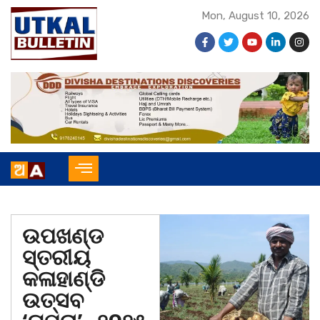
Mon, August 10, 2026
ଉପଖଣ୍ଡ
ସ୍ତରୀୟ
କଳାହାଣ୍ଡି
ଉତ୍ସବ