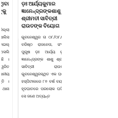
ଡ଼ଃ ଆର୍ଯ୍ୟକୁମାର
ଜଗନ୍ନାଥ ବେହେରା ଓ
ଜ୍ଞାନେନ୍ଦ୍ରଙ୍କଶାଶୁ
ଗାୟକ ସମ୍ରାଟ ଅଭୟ
ଶ୍ରୀମତୀ ସାବିତ୍ରୀ
ଚରଣ ସ୍ୱାଇଁଙ୍କ
ରାଉତଙ୍କ ବିୟୋଗ
ଶ୍ରଦ୍ଧାଞ୍ଚଳୀ ସଭା |
ଭୁବନେଶ୍ୱର ତା ୦୮/୦୮/୨୬ :
ଚିଲିକା, ୮। ୮:ଖୋର୍ଦ୍ଧା ଜିଲ୍ଲା
ବରିଷ୍ଠ ରାଜନେତା, ସଂସ୍କୃତି
ବାଣପୁର ବ୍ଲକ ଅନ୍ତର୍ଗତ ନାଚୁଣୀ
ପୁରୁଷ ଡ଼ଃ ଆର୍ଯ୍ୟ କୁମାର
ଠାରେ ବାଣପୁର ଭଗବତୀ ମଣ୍ଡଳ
ଜ୍ଞାନେନ୍ଦ୍ରଙ୍କ ଶାଶୁ ଶ୍ରୀମତୀ
ପାଲାଗାୟକ ପରିଷଦ ଓ ଜାଗୃତିକା
ସାବିତ୍ରୀ ରାଉତଙ୍କ
ଅନୁଷ୍ଠାନର ମିଳିତ
ଭୁବନେଶ୍ୱରସ୍ଥିତ ଏକ ଘରୋଇ
ଆନୁକୂଲ୍ୟରେ ସ୍ୱର୍ଗତ ଗାୟକ
ହସ୍ପିଟାଲରେ ୮୭ ବର୍ଷ ବୟସରେ
ଶେଖର ପଦ୍ମଶ୍ରୀ ଜଗନ୍ନାଥ
ହୃଦଘାତରେ ପରଲୋକ ଘଟିଛି ।
ବେହେରା ଓ ଗାୟକ ସମ୍ରାଟ
ସେ ଜଣେ ଅତ୍ୟନ୍ତ
ଅଭୟ ଚରଣ