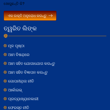
ଖୋଜୁଛନ୍ତି କି?
ଏକ ଉକ୍ତି ଅନୁରୋଧ କରନ୍ତୁ
ତ୍ୱରିତ ଲିଙ୍କ
ମୂଳ ପୃଷ୍ଠା
ଆମ ବିଷଯ଼ରେ
ଆମ ସହିତ ଯୋଗାଯୋଗ କରନ୍ତୁ
ଆମ ସହିତ ବିଜ୍ଞାପନ କରନ୍ତୁ
ଗୋପନୀଯ଼ତା ନୀତି
ଆର୍କାଇଭ୍
ପ୍ରତ୍ଯ଼ାଖ୍ଯ଼ାନକାରୀ
ଫେରସ୍ତ ନୀତି