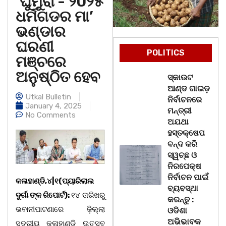
‘ଘୁମୁରା’- ୨0୨୫
ଧର୍ମଗଡର ମା’
ଭଣ୍ଡାର
ଘରଣୀ
POLITICS
ମଞ୍ଚରେ
ଅନୁଷ୍ଠିତ ହେବ
ସ୍କାଉଟ
ଆଣ୍ଡ ଗାଇଡ଼
Utkal Bulletin
ନିର୍ବାଚନରେ
January 4, 2025
ମନ୍ତ୍ରୀ
No Comments
ଅଯଥା
ହସ୍ତକ୍ଷେପ
ବନ୍ଦ କରି
ସ୍ୱଚ୍ଛ ଓ
ନିରପେକ୍ଷ
ନିର୍ବାଚନ ପାଇଁ
କଳାହାଣ୍ଡି,୪|୧(ପ୍ୟାରିଲାଲ
ବ୍ୟବସ୍ଥା
ଦୁର୍ଗା ଙ୍କ ରିପୋର୍ଟ):
୧୪ ତାରିଖରୁ
କରନ୍ତୁ :
ଭବାନୀପାଟଣାରେ ଜ଼ିଲ୍ଲା
ଓଡିଶା
ଅଭିଭାବକ
ସ୍ତରୀୟ କଳାହାଣ୍ଡି ଉତ୍ସବ