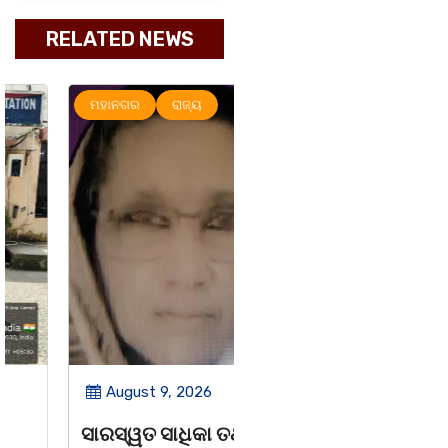
RELATED NEWS
ମହାନଗର
ରାଜ୍ୟ
ରାଜ୍ୟ
ସୃଜନୀ
August 9, 2026
August 8, 2026
ସାରସ୍ୱତ ସାଧିକା ତଥା
ଗାୟକ ଶେଖର