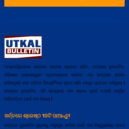
ଆଶ୍ଚର୍ଯ୍ଯ଼ଜନକ ଭାବରେ ଅନେକ ପ୍ରଥମ ସହିତ, ଉତ୍କଳ ବୁଲେଟିନ,
ଓଡ଼ିଶାର ଗଣମାଧ୍ଯ଼ମ ବ୍ଯ଼ବସାଯ଼ରେ କେବଳ ଏକ ଉତ୍ଥାନ ହାସଲ
କରିନଥିଲା ବରଂ ଓଡ଼ିଆ ରିପୋର୍ଟିଂରେ ନୂତନ ନୀତି ମଧ୍ଯ଼ ସ୍ଥାପନ କରିଥିଲା |
ଉତ୍କଳ ବୁଲେଟିନ, ଏହି ସମଯ଼ରେ ଏକ କାଗଜ ନୁହେଁ ତଥାପି ଆର୍ଥିକ
ପରିବର୍ତ୍ତନ ପାଇଁ ଏକ ବିକାଶ |
ସର୍ଚ୍ଚରେ ଶ୍ରେଷ୍ଠ 10ଟି ପାଆନ୍ତୁ!
ଉତ୍କଳ ବୁଲେଟିନ ନ୍ଯ଼ୁଜକୁ ଅନୁକୂଳ କରିବା ପାଇଁ ଏକ ବିଶ୍ୱସନୀଯ଼ ସେବା