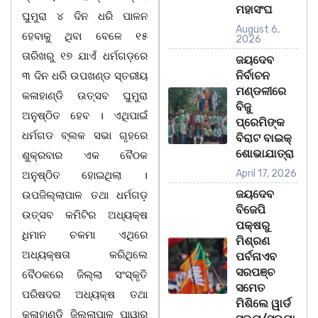
ମହାସଂଘ
ଘୁମୁରା ୪ ଦିନ ଧରି ପାଳନ
August 6,
ହେବାକୁ ଥିବା ବେଳେ ୧୫
2026
ତାରିଖରୁ ୧୭ ଯାଏଁ ଧର୍ମଗଡ଼ରେ
ଜୟଦେବ
ନିର୍ବାଚନ
୩ ଦିନ ଧରି ଉପଖଣ୍ଡ ସ୍ତରୀୟ
ମଣ୍ଡଳୀରେ
କଳାହାଣ୍ଡି ଉତ୍ସବ ଘୁମୁରା
ବିଜୁ
ଅନୁଷ୍ଠିତ ହେବ । ଏଥିପାଇଁ
ପ୍ରେମିଙ୍କ
ଧର୍ମଗଡ ବ୍ଲକ ସଭା ଗୃହରେ
ବିରାଟ ବାଇକ୍
ଶୋଭାଯାତ୍ରା
ଶୁକ୍ରବାର ଏକ ବୈଠକ
April 17, 2026
ଅନୁଷ୍ଠିତ ହୋଇଥିଲା ।
ଜୟଦେବ
ଉପଜିଲ୍ଲାପାଳ ତଥା ଧର୍ମଗଡ଼
ବିଜେପି
ଉତ୍ସବ କମିଟିର ଅଧ୍ୟକ୍ଷ
ପକ୍ଷରୁ
ଧିମାନ ଚକମା ଏଥିରେ
ମିଶ୍ରଣ
ଅଧ୍ୟକ୍ଷତା କରିଥିଲେ
ପର୍ବନାଏବ
ସରପଞ୍ଚ
ବୈଠକରେ ଜିଲ୍ଲା ସଂସ୍କୃତି
ସମେତ
ପରିଷଦର ଅଧ୍ୟକ୍ଷ ତଥା
ମିଶିଲେ ୱାର୍ଡ
କଳାହାଣ୍ଡି ଜିଲ୍ଲାପାଳ ପାୱାର