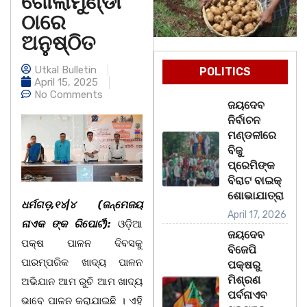
ଗୋଲାମୁଣ୍ଡା
ଠାରେ
ଅନୁଷ୍ଠିତ
Utkal Bulletin
POLITICS
April 15, 2025
No Comments
ଜୟଦେବ
ନିର୍ବାଚନ
ମଣ୍ଡଳୀରେ
ବିଜୁ
ପ୍ରେମିଙ୍କ
ବିରାଟ ବାଇକ୍
ଶୋଭାଯାତ୍ରା
ଧର୍ମଗଡ଼,୧୪|୪ (ଜନ୍ମେଜୟ
April 17, 2026
ନାଏକ ଙ୍କ ରିପୋର୍ଟ):
ଓଡ଼ିଆ
ଜୟଦେବ
ପକ୍ଷ ପାଳନ ଦିବସକୁ
ବିଜେପି
ପାରମ୍ପରିକ ଖାଦ୍ୟ ପାଳନ
ପକ୍ଷରୁ
ମିଶ୍ରଣ
ଅଭିଯାନ ଆମ ରୁଚି ଆମ ଖାଦ୍ୟ
ପର୍ବନାଏବ
ଭାବେ ପାଳନ କରାଯାଇଛି । ଏହି