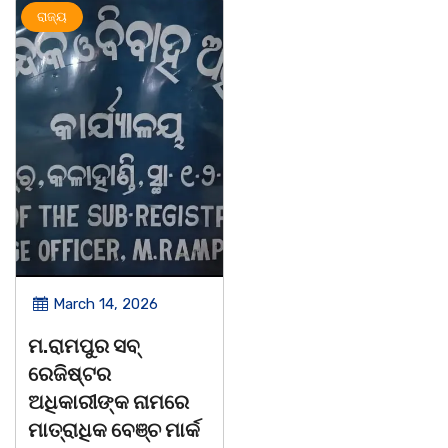
ଅପରାଧ
ରାଜ୍ୟ
ରାଜ୍ୟ
March 14, 2026
March 8, 2026
ଚିତାବାଘ ର ନଖ ଜବତ
ସଶକ୍ତ ଓଡିଶା ପକ୍ଷରୁ
ତିନି ଯୁବକ ଗିରଫ ଓ
ବିଶ୍ୱ ମହିଳା ଦିବସ
କୋର୍ଟ ଚାଲାଣ
ଅନୁଷ୍ଠିତ
କଳାହାଣ୍ଡି,୧୪|୩(ପ୍ୟାରିଲାଲ
ଭୁବନେଶ୍ୱର, 08/03/ 26: