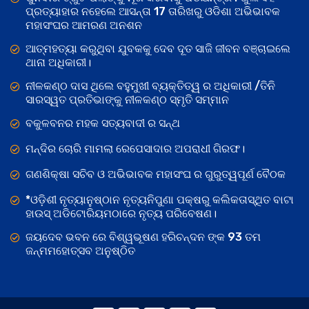
ପ୍ରତ୍ୟାହାର ନହେଲେ ଆସନ୍ତା 17 ତାରିଖରୁ ଓଡିଶା ଅଭିଭାବକ
ମହାସଂଘର ଆମରଣ ଅନଶନ
ଆତ୍ମହତ୍ୟା କରୁଥିବା ଯୁବକକୁ ଦେବ ଦୂତ ସାଜି ଜୀବନ ବଞ୍ଚାଇଲେ
ଥାନା ଅଧିକାରୀ।
ନୀଳକଣ୍ଠ ଦାସ ଥିଲେ ବହୁମୁଖୀ ବ୍ୟକ୍ତିତ୍ୱ ର ଅଧିକାରୀ /ତିନି
ସାରସ୍ୱତ ପ୍ରତିଭାଙ୍କୁ ନୀଳକଣ୍ଠ ସ୍ମୃତି ସମ୍ମାନ
ବକୁଳବନର ମହକ ସତ୍ୟବାଦୀ ର ସନ୍ଥ
ମନ୍ଦିର ଚୋରି ମାମଲା ରେପେସାଦାର ଅପରାଧୀ ଗିରଫ।
ଗଣଶିକ୍ଷା ସଚିବ ଓ ଅଭିଭାବକ ମହାସଂଘ ର ଗୁରୁତ୍ୱପୂର୍ଣ ବୈଠକ
*ଓଡ଼ିଶୀ ନୃତ୍ୟାନୁଷ୍ଠାନ ନୃତ୍ୟନିପୁଣା ପକ୍ଷରୁ କଲିକତାସ୍ଥିତ ବାଟା
ହାଉସ୍ ଅଡିଟୋରିୟମଠାରେ ନୃତ୍ୟ ପରିବେଷଣ।
ଜୟଦେବ ଭବନ ରେ ବିଶ୍ୱଭୂଷଣ ହରିଚନ୍ଦନ ଙ୍କ 93 ତମ
ଜନ୍ମମହୋତ୍ସବ ଅନୁଷ୍ଠିତ