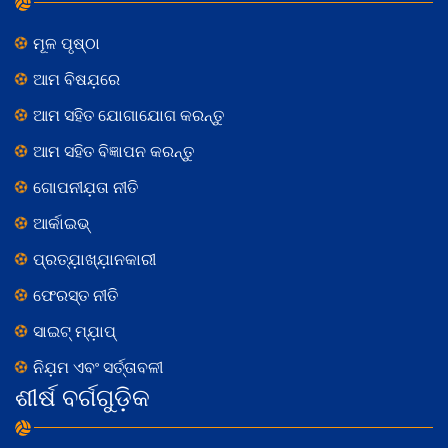
ମୂଳ ପୃଷ୍ଠା
ଆମ ବିଷଯ଼ରେ
ଆମ ସହିତ ଯୋଗାଯୋଗ କରନ୍ତୁ
ଆମ ସହିତ ବିଜ୍ଞାପନ କରନ୍ତୁ
ଗୋପନୀଯ଼ତା ନୀତି
ଆର୍କାଇଭ୍
ପ୍ରତ୍ଯ଼ାଖ୍ଯ଼ାନକାରୀ
ଫେରସ୍ତ ନୀତି
ସାଇଟ୍ ମ୍ଯ଼ାପ୍
ନିଯ଼ମ ଏବଂ ସର୍ତ୍ତାବଳୀ
ଶୀର୍ଷ ବର୍ଗଗୁଡ଼ିକ