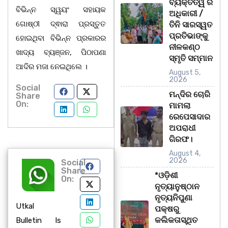
ବ୍ୟକ୍ତିତ୍ୱ ର
ବିଭିନ୍ନ ସ୍ୱୟଂ ସହାୟକ
ଅଧିକାରୀ /
ଗୋଷ୍ଠୀ ଦ୍ଵାରା ପ୍ରସ୍ତୁତ
ତିନି ସାରସ୍ୱତ
ପ୍ରତିଭାଙ୍କୁ
ହୋଇଥିବା ବିଭିନ୍ନ ପ୍ରକାରର
ନୀଳକଣ୍ଠ
ଖାଦ୍ୟ ବ୍ୟଞ୍ଜନ, ପିଠାପଣା
ସ୍ମୃତି ସମ୍ମାନ
ଆଦିର ମଜା ନେଇଥିଲେ ।
August 5,
2026
Social
ମନ୍ଦିର ଚୋରି
Share
On:
ମାମଲା
ରେପେସାଦାର
ଅପରାଧୀ
ଗିରଫ।
August 4,
2026
Social
Share
*ଓଡ଼ିଶୀ
On:
ନୃତ୍ୟାନୁଷ୍ଠାନ
ନୃତ୍ୟନିପୁଣା
Utkal
ପକ୍ଷରୁ
କଲିକତାସ୍ଥିତ
Bulletin Is