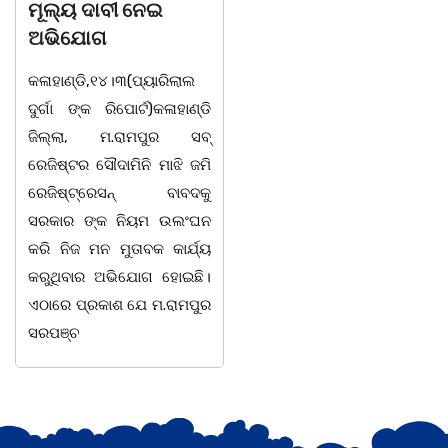
ଦୁର୍ଗା ଙ୍କ ରିପୋର୍ଟ):ବେଆଇନ
ସାମାଜିକ ଅନୁଷ୍ଠାନ "ସଶକ୍ତ
ଭାବେ ବନ୍ୟଜନ୍ତୁ ଙ୍କ ର ଶିକାର
ଓଡିଶା"ପକ୍ଷରୁ ସ୍ଥାନୀୟ
କରି ବ୍ୟବସାୟ ଚାଲୁଥିବା
ସିଆରପି ସ୍ଥିତ କାର୍ଯ୍ୟାଳୟ
ସମ୍ପର୍କରେ କୌଣସି ସୂତ୍ରରୁ
ଠାରେ "ବିଶ୍ୱ ମହିଳା ଦିବସ
ସୂଚନା ପାଇ କଳାହାଣ୍ଡି ଉତ୍ତର
-2026 ଆବାହକ ବିଜୟ କୁମାର
ବନଖଣ୍ଡ ଅଧୀନ କେଗାଁ ରେଞ୍ଜର
ପ୍ରଧାନଙ୍କ ସଂଯୋଜନା ଓ
ବନ କର୍ମଚାରୀ ମାନେ ଗରଗାବ
ସଭାପତିତ୍ବ ରେ ଅନୁଷ୍ଠିତ
ସେକ୍ସନ ଅଧୀନ କାନ୍ଦୁଲଝର
ହୋଇ ଯାଇଛି l ମହିଳା
ସଶକ୍ତିକରଣ