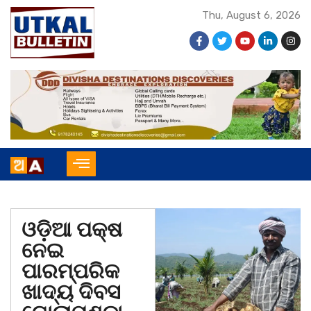
Thu, August 6, 2026
ଓଡ଼ିଆ ପକ୍ଷ
ନେଇ
ପାରମ୍ପରିକ
ଖାଦ୍ୟ ଦିବସ