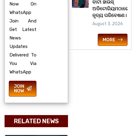
ବାଟା ହାଉସ୍
Now On
ଅଡିଟୋରିୟମଠାରେ
WhatsApp
ନୃତ୍ୟ ପରିବେଷଣ।
Join And
August 3, 2026
Get Latest
News
MORE
Updates
Delivered To
You Via
WhatsApp
JOIN
NOW
RELATED NEWS