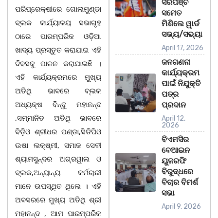
ସରପଞ୍ଚ
ପରିପ୍ରେକ୍ଷୀରେ ଗୋଲାମୁଣ୍ଡା
ସମେତ
ବ୍ଲକ କାର୍ଯ୍ୟାଳୟ ସଭାଗୃହ
ମିଶିଲେ ୱାର୍ଡ
ସଭ୍ୟ/ସଭ୍ୟା
ଠାରେ ପାରମ୍ପରିକ ଓଡ଼ିଆ
April 17, 2026
ଖାଦ୍ୟ ପ୍ରସ୍ତୁତ କରାଯାଇ ଏହି
ଜନଗଣନା
ଦିବସକୁ ପାଳନ କରାଯାଇଛି ।
କାର୍ଯ୍ୟକ୍ରମ
ଏହି କାର୍ଯ୍ୟକ୍ରମରେ ମୁଖ୍ୟ
ପାଇଁ ନିଯୁକ୍ତି
ଅତିଥି ଭାବରେ ବ୍ଲକ
ପତ୍ର
ଅଧ୍ୟକ୍ଷ ବିନ୍ଦୁ ମହାନନ୍ଦ
ପ୍ରଦାନ
,ସମ୍ମାନିତ ଅତିଥି ଭାବରେ
April 12,
2026
ବିଡ଼ିଓ ଶ୍ରୀଧର ପଣ୍ଡା,ସିଡିପିଓ
ବିଏମସିର
ଉଷା ଲକ୍ଷ୍ମୀ, ସମାଜ ସେବୀ
ବେଆଇନ
ଶ୍ୟାମସୁନ୍ଦର ଅଗ୍ରୱାଲ ଓ
ୟୁଜରଫି
ବିରୁଦ୍ଧରେ
ବ୍ଲକ,ଅନ୍ୟାନ୍ୟ କର୍ମଚାରୀ
ବିଚାର ବିମର୍ଶ
ମାନେ ଉପସ୍ଥିତ ଥିଲେ । ଏହି
ସଭା
ଅବସରରେ ମୁଖ୍ୟ ଅତିଥି ଶ୍ରୀ
April 9, 2026
ମହାନନ୍ଦ , ଆମ ପାରମ୍ପରିକ