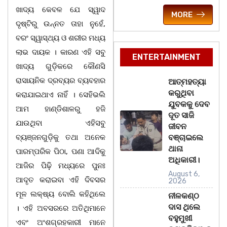
ଖାଦ୍ୟ କେବଳ ଯେ ସ୍ୱାଦ
MORE
ଦୃଷ୍ଟିରୁ ଉନ୍ନତ ତାହା ନୁହେଁ,
ବରଂ ସ୍ୱାସ୍ଥ୍ୟ ଓ ଶରୀର ମଧ୍ୟ
ଲାଭ ଦାୟକ । କାରଣ ଏହି ସବୁ
ENTERTAINMENT
ଖାଦ୍ୟ ଗୁଡ଼ିକରେ କୌଣସି
ରାସାୟନିକ ଦ୍ରବ୍ୟର ବ୍ୟବହାର
ଆତ୍ମହତ୍ୟା
କରୁଥିବା
କରାଯାଇଥାଏ ନାହିଁ । ସେହିଭଲି
ଯୁବକକୁ ଦେବ
ଆମ ହାଣ୍ଡିଶାଳରୁ ହଜି
ଦୂତ ସାଜି
ଯାଉଥିବା ଏହିସବୁ
ଜୀବନ
ବ୍ୟଞ୍ଜନଗୁଡ଼ିକୁ ତଥା ଅନେକ
ବଞ୍ଚାଇଲେ
ଥାନା
ପାରମ୍ପରିକ ପିଠା, ପଣା ଆଦିକୁ
ଅଧିକାରୀ।
ଆଜିର ପିଢ଼ି ମଧ୍ୟରେ ପୁନଃ
August 6,
ଆଦୃତ କରାଇବା ଏହି ଦିବସର
2026
ମୂଳ ଲକ୍ଷ୍ୟ ବୋଲି କହିଥିଲେ
ନୀଳକଣ୍ଠ
ଦାସ ଥିଲେ
। ଏହି ଅବସରରେ ଅତିଥିମାନେ
ବହୁମୁଖୀ
ଏବଂ ଅଂଶଗ୍ରହକାରୀ ମାନେ