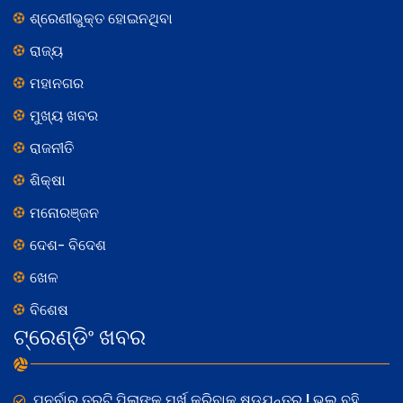
ଶ୍ରେଣୀଭୁକ୍ତ ହୋଇନଥିବା
ରାଜ୍ୟ
ମହାନଗର
ମୁଖ୍ୟ ଖବର
ରାଜନୀତି
ଶିକ୍ଷା
ମନୋରଞ୍ଜନ
ଦେଶ- ବିଦେଶ
ଖେଳ
ବିଶେଷ
ଟ୍ରେଣ୍ଡିଂ ଖବର
ପୁନର୍ବାର ତ୍ରୁଟି ପିଲାଙ୍କୁ ମୂର୍ଖ କରିବାକୁ ଷଡଯନ୍ତ୍ର ! ଭୁଲ ବହି