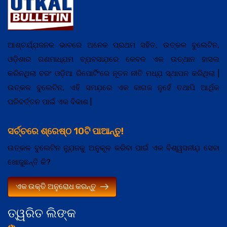
ଆଶ୍ଚର୍ଯ୍ଯ଼ଜନକ ଭାବରେ ଅନେକ ପ୍ରଥମ ସହିତ, ଉତ୍କଳ ବୁଲେଟିନ,
ଓଡ଼ିଶାର ଗଣମାଧ୍ଯ଼ମ ବ୍ଯ଼ବସାଯ଼ରେ କେବଳ ଏକ ଉତ୍ଥାନ ହାସଲ
କରିନଥିଲା ବରଂ ଓଡ଼ିଆ ରିପୋର୍ଟିଂରେ ନୂତନ ନୀତି ମଧ୍ଯ଼ ସ୍ଥାପନ କରିଥିଲା |
ଉତ୍କଳ ବୁଲେଟିନ, ଏହି ସମଯ଼ରେ ଏକ କାଗଜ ନୁହେଁ ତଥାପି ଆର୍ଥିକ
ପରିବର୍ତ୍ତନ ପାଇଁ ଏକ ବିକାଶ |
ସର୍ଚ୍ଚରେ ଶ୍ରେଷ୍ଠ 10ଟି ପାଆନ୍ତୁ!
ଉତ୍କଳ ବୁଲେଟିନ ନ୍ଯ଼ୁଜକୁ ଅନୁକୂଳ କରିବା ପାଇଁ ଏକ ବିଶ୍ୱସନୀଯ଼ ସେବା
ଖୋଜୁଛନ୍ତି କି?
ଏକ ଉକ୍ତି ଅନୁରୋଧ କରନ୍ତୁ
ତ୍ୱରିତ ଲିଙ୍କ