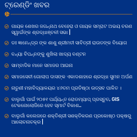
ଟ୍ରେଣ୍ଡିଂ ଖବର
ଗାୟକ ଶେଖର ଜଗନ୍ନାଥ ବେହେରା ଓ ଗାୟକ ସମ୍ରାଟ ଅଭୟ ଚରଣ
ସ୍ୱାଇଁଙ୍କ ଶ୍ରଦ୍ଧାଞ୍ଚଳୀ ସଭା |
ଡଃ ଜ୍ଞାନେନ୍ଦ୍ର ଙ୍କ ଶାଶୁ ଶ୍ରୀମତୀ ସାବିତ୍ରୀ ରାଉତଙ୍କ ବିୟୋଗ
ବନ୍ୟା ବିପନ୍ନଙ୍କୁ ଶୁଖିଲା ଖାଦ୍ୟ ବଣ୍ଟନ
ସାମ୍ବାଦିକ ମାନେ ସମାଜର ଆଇନା
ସମାଜସେବୀ ଗୋଲାପ ଦାସଙ୍କ ଏକାଦଶାହରେ ଶ୍ରଦ୍ଧା ସୁମନ ଅର୍ପଣ
ନାଚୁଣୀ ମହାବିଦ୍ୟାଳୟର ୪୬ତମ ପ୍ରତିଷ୍ଠା ଉତ୍ସବ ପାଳିତ ।
ବାଲୁଗାଁ ପାଇଁ ୨୦୫୧ ପର୍ଯ୍ୟନ୍ତ ରୋଡମ୍ୟାପ୍ ପ୍ରସ୍ତୁତ, GIS
ଟେକନୋଲୋଜିରେ ହେବ ସ୍ମାର୍ଟ ବିକାଶ..
ବାଲୁଗାଁ କଲେଜରେ ଶକ୍ତିଶ୍ରୀ ସଶକ୍ତିକରଣ ପ୍ରକୋଷ୍ଠ ପକ୍ଷରୁ
ଆଲୋଚନାଚକ୍ର |