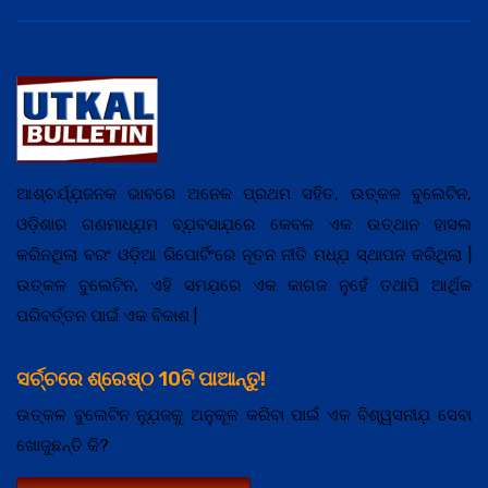
ଆଶ୍ଚର୍ଯ୍ଯ଼ଜନକ ଭାବରେ ଅନେକ ପ୍ରଥମ ସହିତ, ଉତ୍କଳ ବୁଲେଟିନ,
ଓଡ଼ିଶାର ଗଣମାଧ୍ଯ଼ମ ବ୍ଯ଼ବସାଯ଼ରେ କେବଳ ଏକ ଉତ୍ଥାନ ହାସଲ
କରିନଥିଲା ବରଂ ଓଡ଼ିଆ ରିପୋର୍ଟିଂରେ ନୂତନ ନୀତି ମଧ୍ଯ଼ ସ୍ଥାପନ କରିଥିଲା |
ଉତ୍କଳ ବୁଲେଟିନ, ଏହି ସମଯ଼ରେ ଏକ କାଗଜ ନୁହେଁ ତଥାପି ଆର୍ଥିକ
ପରିବର୍ତ୍ତନ ପାଇଁ ଏକ ବିକାଶ |
ସର୍ଚ୍ଚରେ ଶ୍ରେଷ୍ଠ 10ଟି ପାଆନ୍ତୁ!
ଉତ୍କଳ ବୁଲେଟିନ ନ୍ଯ଼ୁଜକୁ ଅନୁକୂଳ କରିବା ପାଇଁ ଏକ ବିଶ୍ୱସନୀଯ଼ ସେବା
ଖୋଜୁଛନ୍ତି କି?