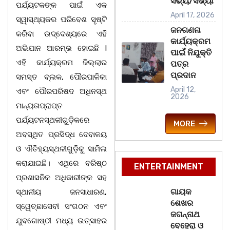
ସଭ୍ୟ/ସଭ୍ୟା
ପର୍ଯ୍ୟଟକଙ୍କ ପାଇଁ ଏକ
April 17, 2026
ସ୍ୱାସ୍ଥ୍ୟକର ପରିବେଶ ସୃଷ୍ଟି
ଜନଗଣନା
କରିବା ଉଦ୍ଦେଶ୍ୟରେ ଏହି
କାର୍ଯ୍ୟକ୍ରମ
ଅଭିଯାନ ଆରମ୍ଭ ହୋଇଛି I
ପାଇଁ ନିଯୁକ୍ତି
ଏହି କାର୍ଯ୍ୟକ୍ରମ ଜିଲ୍ଲାର
ପତ୍ର
ପ୍ରଦାନ
ସମସ୍ତ ବ୍ଲକ, ପୌରପାଳିକା
April 12,
ଏବଂ ପୌରପରିଷଦ ଅଧିନସ୍ଥ
2026
ମାନ୍ୟତାପ୍ରାପ୍ତ
ପର୍ଯ୍ୟଟନସ୍ଥଳୀଗୁଡ଼ିକରେ
MORE
ଅବସ୍ଥିତ ପ୍ରସିଦ୍ଧ ଦେବାଳୟ
ଓ ଐତିହ୍ୟସ୍ଥଳୀଗୁଡ଼ିକୁ ସାମିଲ
କରାଯାଇଛି। ଏଥିରେ ବରିଷ୍ଠ
ENTERTAINMENT
ପ୍ରଶାସନିକ ଅଧିକାରୀଙ୍କ ସହ
ଗାୟକ
ସ୍ଥାନୀୟ ଜନସାଧାରଣ,
ଶେଖର
ସ୍ୱେଚ୍ଛାସେବୀ ସଂଗଠନ ଏବଂ
ଜଗନ୍ନାଥ
ଯୁବଗୋଷ୍ଠୀ ମଧ୍ୟ ଉତ୍ସାହର
ବେହେରା ଓ