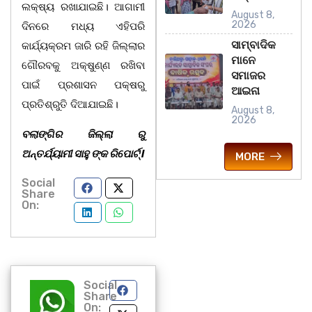
ଲକ୍ଷ୍ୟ ରଖାଯାଇଛି। ଆଗାମୀ
August 8,
2026
ଦିନରେ ମଧ୍ୟ ଏହିପରି
ସାମ୍ବାଦିକ
କାର୍ଯ୍ୟକ୍ରମ ଜାରି ରହି ଜିଲ୍ଲାର
ମାନେ
ଗୌରବକୁ ଅକ୍ଷୁଣ୍ଣ ରଖିବା
ସମାଜର
ପାଇଁ ପ୍ରଶାସନ ପକ୍ଷରୁ
ଆଇନା
ପ୍ରତିଶ୍ରୁତି ଦିଆଯାଇଛି।
August 8,
2026
ବଲାଙ୍ଗିର ଜିଲ୍ଲା ରୁ
ଅନ୍ତର୍ଯ୍ୟାମୀ ସାହୁ ଙ୍କ ରିପୋର୍ଟ୍ l
MORE
Social
Share
On:
Social
Share
On: