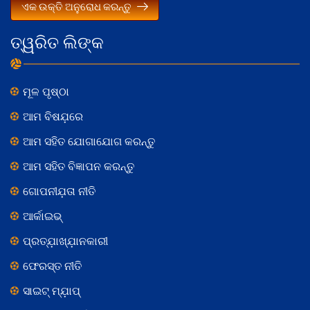
ଏକ ଉକ୍ତି ଅନୁରୋଧ କରନ୍ତୁ
ତ୍ୱରିତ ଲିଙ୍କ
ମୂଳ ପୃଷ୍ଠା
ଆମ ବିଷଯ଼ରେ
ଆମ ସହିତ ଯୋଗାଯୋଗ କରନ୍ତୁ
ଆମ ସହିତ ବିଜ୍ଞାପନ କରନ୍ତୁ
ଗୋପନୀଯ଼ତା ନୀତି
ଆର୍କାଇଭ୍
ପ୍ରତ୍ଯ଼ାଖ୍ଯ଼ାନକାରୀ
ଫେରସ୍ତ ନୀତି
ସାଇଟ୍ ମ୍ଯ଼ାପ୍