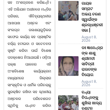
ସହ ଅଂଶଗ୍ରହଣ କରିଛନ୍ତି।
ଗାୟକ
ସମ୍ରାଟ
ଏହି ଅଭିଯାନ ଅଧୀନରେ ମନ୍ଦିର
ଅଭୟ ଚରଣ
ପରିସର, ଐତିହ୍ୟସ୍ଥଳୀର
ସ୍ୱାଇଁଙ୍କ
ଆଖପାଖ ଅଞ୍ଚଳ ଏବଂ
ଶ୍ରଦ୍ଧାଞ୍ଚଳୀ
ସଂଲଗ୍ନ ଜଳାଶୟଗୁଡ଼ିକର
ସଭା |
ସଫେଇ କାର୍ଯ୍ୟ ସହ ପ୍ଲାଷ୍ଟିକ
August 8,
2026
ବର୍ଜ୍ୟ ହଟାଇବା ଓ ସଚେତନତା
ଡଃ ଜ୍ଞାନେନ୍ଦ୍ର
ସୃଷ୍ଟି କରିବା ପାଇଁ ବିଶେଷ
ଙ୍କ ଶାଶୁ
ପଦକ୍ଷେପ ନିଆଯାଇଛି। ଓଡ଼ିଆ
ଶ୍ରୀମତୀ
ସାବିତ୍ରୀ
ପକ୍ଷ ପାଳନର ଏହି
ରାଉତଙ୍କ
ଅଂଶବିଶେଷ କାର୍ଯ୍ୟକ୍ରମ
ବିୟୋଗ
ମାଧ୍ୟମରେ ଜିଲ୍ଲାର
August 8,
ସାଂସ୍କୃତିକ ଓ ଧାର୍ମିକ ପରିଚୟକୁ
2026
ସୁରକ୍ଷିତ ରଖିବା ସହ ସ୍ଥାନୀୟ
ବନ୍ୟା
ବିପନ୍ନଙ୍କୁ
ଅଞ୍ଚଳର ପରିବେଶଗତ
ଶୁଖିଲା ଖାଦ୍ୟ
ସ୍ଥିତିକୁ ଉନ୍ନତ କରିବା
ବଣ୍ଟନ