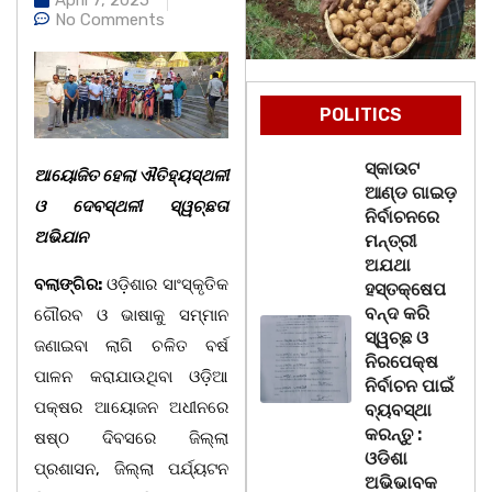
No Comments
POLITICS
ସ୍କାଉଟ
ଆୟୋଜିତ ହେଲା ଐତିହ୍ୟସ୍ଥଳୀ
ଆଣ୍ଡ ଗାଇଡ଼
ଓ ଦେବସ୍ଥଳୀ ସ୍ୱଚ୍ଛତା
ନିର୍ବାଚନରେ
ଅଭିଯାନ
ମନ୍ତ୍ରୀ
ଅଯଥା
ବଲାଙ୍ଗିର:
ଓଡ଼ିଶାର ସାଂସ୍କୃତିକ
ହସ୍ତକ୍ଷେପ
ବନ୍ଦ କରି
ଗୌରବ ଓ ଭାଷାକୁ ସମ୍ମାନ
ସ୍ୱଚ୍ଛ ଓ
ଜଣାଇବା ଲାଗି ଚଳିତ ବର୍ଷ
ନିରପେକ୍ଷ
ପାଳନ କରାଯାଉଥିବା ଓଡ଼ିଆ
ନିର୍ବାଚନ ପାଇଁ
ପକ୍ଷର ଆୟୋଜନ ଅଧୀନରେ
ବ୍ୟବସ୍ଥା
କରନ୍ତୁ :
ଷଷ୍ଠ ଦିବସରେ ଜିଲ୍ଲା
ଓଡିଶା
ପ୍ରଶାସନ, ଜିଲ୍ଲା ପର୍ଯ୍ୟଟନ
ଅଭିଭାବକ