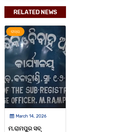
RELATED NEWS
ଅପରାଧ
ରାଜ୍ୟ
ରାଜ୍ୟ
March 14, 2026
March 8, 2026
ଚିତାବାଘ ର ନଖ ଜବତ
ସଶକ୍ତ ଓଡିଶା ପକ୍