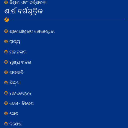
ନିଯ଼ମ ଏବଂ ସର୍ତ୍ତାବଳୀ
ଶୀର୍ଷ ବର୍ଗଗୁଡ଼ିକ
ଶ୍ରେଣୀଭୁକ୍ତ ହୋଇନଥିବା
ରାଜ୍ୟ
ମହାନଗର
ମୁଖ୍ୟ ଖବର
ରାଜନୀତି
ଶିକ୍ଷା
ମନୋରଞ୍ଜନ
ଦେଶ- ବିଦେଶ
ଖେଳ
ବିଶେଷ