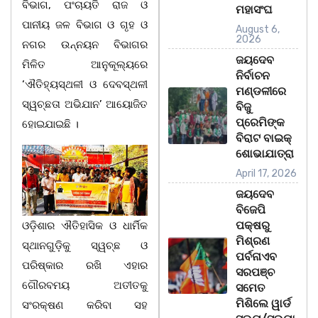
ବିଭାଗ, ପଂଚାୟତି ରାଜ ଓ
ମହାସଂଘ
ପାନୀୟ ଜଳ ବିଭାଗ ଓ ଗୃହ ଓ
August 6,
2026
ନଗର ଉନ୍ନୟନ ବିଭାଗର
ଜୟଦେବ
ମିଳିତ ଆନୁକୂଲ୍ୟରେ
ନିର୍ବାଚନ
‘ଐତିହ୍ୟସ୍ଥଳୀ ଓ ଦେବସ୍ଥଳୀ
ମଣ୍ଡଳୀରେ
ସ୍ୱଚ୍ଛତା ଅଭିଯାନ’ ଆୟୋଜିତ
ବିଜୁ
ପ୍ରେମିଙ୍କ
ହୋଇଯାଇଛି ।
ବିରାଟ ବାଇକ୍
ଶୋଭାଯାତ୍ରା
April 17, 2026
ଜୟଦେବ
ବିଜେପି
ପକ୍ଷରୁ
ଓଡ଼ିଶାର ଐତିହାସିକ ଓ ଧାର୍ମିକ
ମିଶ୍ରଣ
ସ୍ଥାନଗୁଡ଼ିକୁ ସ୍ୱଚ୍ଛ ଓ
ପର୍ବନାଏବ
ପରିଷ୍କାର ରଖି ଏହାର
ସରପଞ୍ଚ
ଗୌରବମୟ ଅତୀତକୁ
ସମେତ
ମିଶିଲେ ୱାର୍ଡ
ସଂରକ୍ଷଣ କରିବା ସହ