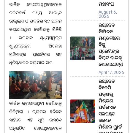
ମହାସଂଘ
ପାଳିତ ହୋଇଆସୁଥିବାବେଳେ
August 6,
ଚଳିତବର୍ଷ ମଧ୍ୟ ଆନନ୍ଦ
2026
ଉଲ୍ଲାସ ଓ ଭକ୍ତିର ସହ ପାଳନ
ଜୟଦେବ
କରାଯାଇଥିବା ଦେଖିବାକୁ ମିଳିଛି
ନିର୍ବାଚନ
। ଭଗବାନ ଶୂନ୍ୟସ୍ୱରୂପ
ମଣ୍ଡଳୀରେ
ବିଜୁ
ଶୂନ୍ୟବ୍ରହ୍ମ ଅଲେଖ
ପ୍ରେମିଙ୍କ
ମହିମାଙ୍କ ପୂଜାର୍ଚ୍ଚନା ସହ
ବିରାଟ ବାଇକ୍
ଧୂନିସ୍ଥାପନ କରାଯାଇ ନାମ
ଶୋଭାଯାତ୍ରା
April 17, 2026
ଜୟଦେବ
ବିଜେପି
ପକ୍ଷରୁ
ମିଶ୍ରଣ
କୀର୍ତନ କରାଯାଇଥିବା ଦେଖିବାକୁ
ପର୍ବନାଏବ
ମିଳିଥିଲା । ଗ୍ରାମର ହରିଜନ
ସରପଞ୍ଚ
ସାହିରେ ଏହି ଧୂନି ଉସôବ
ସମେତ
ମିଶିଲେ ୱାର୍ଡ
ଅନୁଷ୍ଠିତ ହୋଇଥିବାବେଳେ