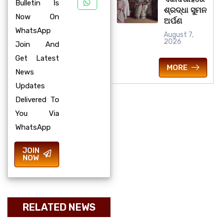
Bulletin Is
ଶ୍ରଦ୍ଧା ସୁମନ
Now On
ଅର୍ପଣ
WhatsApp
August 7,
2026
Join And
Get Latest
MORE
News
Updates
Delivered To
You Via
WhatsApp
JOIN
NOW
RELATED NEWS