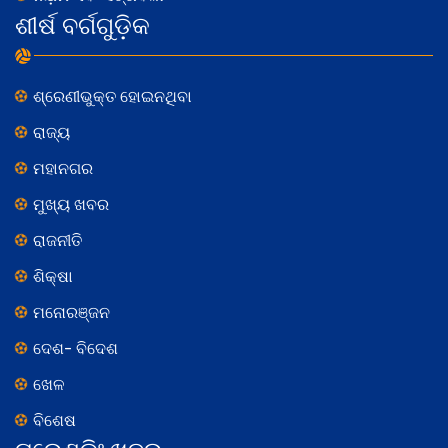
ଶୀର୍ଷ ବର୍ଗଗୁଡ଼ିକ
ଶ୍ରେଣୀଭୁକ୍ତ ହୋଇନଥିବା
ରାଜ୍ୟ
ମହାନଗର
ମୁଖ୍ୟ ଖବର
ରାଜନୀତି
ଶିକ୍ଷା
ମନୋରଞ୍ଜନ
ଦେଶ- ବିଦେଶ
ଖେଳ
ବିଶେଷ