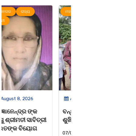
ମହାନଗର
ରାଜ୍ୟ
ରାଜ୍ୟ
August 8, 2026
August 8, 2026
ବନ୍ୟା ବିପନ୍ନଙ୍କୁ
ସାମ୍ବାଦିକ ମାନେ
ଶୁଖିଲା ଖାଦ୍ୟ ବଣ୍ଟନ
ସମାଜର ଆଇନା
07/08/26 ବନ୍ୟା ବିପନ୍ନଙ୍କ
ବାଲିଅନ୍ତା-ପାହାଳ-ଧଉଳି