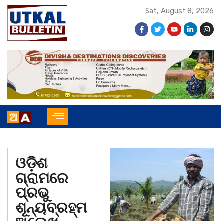
Sat, August 8, 2026
ଓଡ଼ିଶ
ଗ୍ରାମରେ
ପ୍ରଭୁ
ଶୂନ୍ୟବ୍ରହ୍ମ