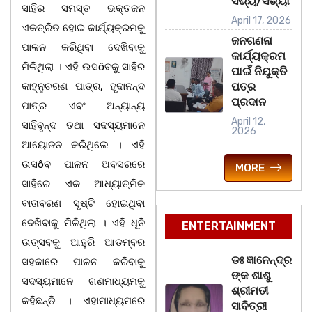
ସଭ୍ୟ/ସଭ୍ୟା
ସାହିର ସମସ୍ତ ଭକ୍ତଜନ
April 17, 2026
ଏକତ୍ରିତ ହୋଇ କାର୍ଯ୍ୟକ୍ରମକୁ
ଜନଗଣନା
ପାଳନ କରିଥିବା ଦେଖିବାକୁ
କାର୍ଯ୍ୟକ୍ରମ
ମିଳିଥିଲା । ଏହି ଉସôବକୁ ସାହିର
ପାଇଁ ନିଯୁକ୍ତି
କାହ୍ନୁଚରଣ ପାତ୍ର, ହୃଦାନନ୍ଦ
ପତ୍ର
ପ୍ରଦାନ
ପାତ୍ର ଏବଂ ଅନ୍ୟାନ୍ୟ
April 12,
ସାହିବୃନ୍ଦ ତଥା ସଦସ୍ୟମାନେ
2026
ଆୟୋଜନ କରିଥିଲେ । ଏହି
ଉସôବ ପାଳନ ଅବସରରେ
MORE
ସାହିରେ ଏକ ଆଧ୍ୟାତ୍ମିକ
ବାତାବରଣ ସୃଷ୍ଟି ହୋଇଥିବା
ଦେଖିବାକୁ ମିଳିଥିଲା । ଏହି ଧୂନି
ENTERTAINMENT
ଉତ୍ସବକୁ ଆହୁରି ଆଡମ୍ବର
ଡଃ ଜ୍ଞାନେନ୍ଦ୍ର
ସହକାରେ ପାଳନ କରିବାକୁ
ଙ୍କ ଶାଶୁ
ସଦସ୍ୟମାନେ ଗଣମାଧ୍ୟମକୁ
ଶ୍ରୀମତୀ
କହିଛନ୍ତି । ଏହାମାଧ୍ୟମରେ
ସାବିତ୍ରୀ