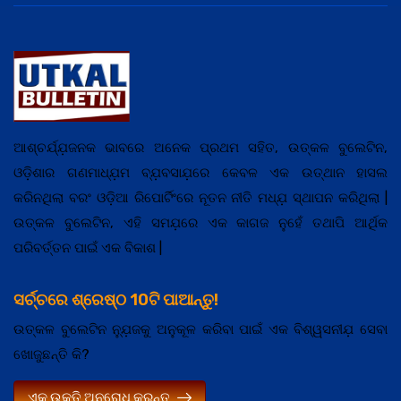
ଆଶ୍ଚର୍ଯ୍ଯ଼ଜନକ ଭାବରେ ଅନେକ ପ୍ରଥମ ସହିତ, ଉତ୍କଳ ବୁଲେଟିନ,
ଓଡ଼ିଶାର ଗଣମାଧ୍ଯ଼ମ ବ୍ଯ଼ବସାଯ଼ରେ କେବଳ ଏକ ଉତ୍ଥାନ ହାସଲ
କରିନଥିଲା ବରଂ ଓଡ଼ିଆ ରିପୋର୍ଟିଂରେ ନୂତନ ନୀତି ମଧ୍ଯ଼ ସ୍ଥାପନ କରିଥିଲା |
ଉତ୍କଳ ବୁଲେଟିନ, ଏହି ସମଯ଼ରେ ଏକ କାଗଜ ନୁହେଁ ତଥାପି ଆର୍ଥିକ
ପରିବର୍ତ୍ତନ ପାଇଁ ଏକ ବିକାଶ |
ସର୍ଚ୍ଚରେ ଶ୍ରେଷ୍ଠ 10ଟି ପାଆନ୍ତୁ!
ଉତ୍କଳ ବୁଲେଟିନ ନ୍ଯ଼ୁଜକୁ ଅନୁକୂଳ କରିବା ପାଇଁ ଏକ ବିଶ୍ୱସନୀଯ଼ ସେବା
ଖୋଜୁଛନ୍ତି କି?
ଏକ ଉକ୍ତି ଅନୁରୋଧ କରନ୍ତୁ