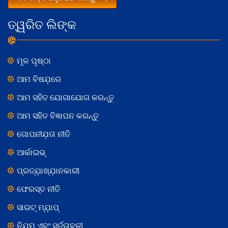
ତ୍ୱରିତ ଲିଙ୍କ
ମୂଳ ପୃଷ୍ଠା
ଆମ ବିଷଯ଼ରେ
ଆମ ସହିତ ଯୋଗାଯୋଗ କରନ୍ତୁ
ଆମ ସହିତ ବିଜ୍ଞାପନ କରନ୍ତୁ
ଗୋପନୀଯ଼ତା ନୀତି
ଆର୍କାଇଭ୍
ପ୍ରତ୍ଯ଼ାଖ୍ଯ଼ାନକାରୀ
ଫେରସ୍ତ ନୀତି
ସାଇଟ୍ ମ୍ଯ଼ାପ୍
ନିଯ଼ମ ଏବଂ ସର୍ତ୍ତାବଳୀ