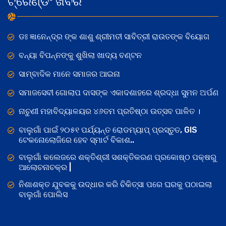
ଟ୍ରେଣ୍ଡିଂ ଖବର
ଡଃ ଜ୍ଞାନେନ୍ଦ୍ର ଙ୍କ ଶାଶୁ ଶ୍ରୀମତୀ ସାବିତ୍ରୀ ରାଉତଙ୍କ ବିୟୋଗ
ବନ୍ୟା ବିପନ୍ନଙ୍କୁ ଶୁଖିଲା ଖାଦ୍ୟ ବଣ୍ଟନ
ସାମ୍ବାଦିକ ମାନେ ସମାଜର ଆଇନା
ସମାଜସେବୀ ଗୋଲାପ ଦାସଙ୍କ ଏକାଦଶାହରେ ଶ୍ରଦ୍ଧା ସୁମନ ଅର୍ପଣ
ନାଚୁଣୀ ମହାବିଦ୍ୟାଳୟର ୪୬ତମ ପ୍ରତିଷ୍ଠା ଉତ୍ସବ ପାଳିତ ।
ବାଲୁଗାଁ ପାଇଁ ୨୦୫୧ ପର୍ଯ୍ୟନ୍ତ ରୋଡମ୍ୟାପ୍ ପ୍ରସ୍ତୁତ, GIS
ଟେକନୋଲୋଜିରେ ହେବ ସ୍ମାର୍ଟ ବିକାଶ..
ବାଲୁଗାଁ କଲେଜରେ ଶକ୍ତିଶ୍ରୀ ସଶକ୍ତିକରଣ ପ୍ରକୋଷ୍ଠ ପକ୍ଷରୁ
ଆଲୋଚନାଚକ୍ର |
ନିଶାଶକ୍ତ ଯୁବକକୁ ଉଦ୍ଧାର କରି ଚିକିତ୍ସା ପରେ ଘରକୁ ପଠାଇଲା
ବାଲୁଗାଁ ପୋଲିସ