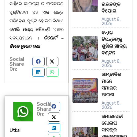
ସାହିରେ ଭାଇଚାରା ର ବାତାବରଣ
ରାଉତଙ୍କ
ବିୟୋଗ
ସୃଷ୍ଟିହେବା ସହ ଏକ ଶାନ୍ତ
August 8,
ପରିବେଶ ସୃଷ୍ଟି ହୋଇପାରିଥାଏ
2026
ବୋଲି ମଧ୍ୟ କହିଛନ୍ତି ଏହାର
ବନ୍ୟା
ସଦସ୍ୟମାନେ ।
ରିପୋର୍ଟ –
ବିପନ୍ନଙ୍କୁ
ଶୁଖିଲା ଖାଦ୍ୟ
ବିମଳ କୁମାର ରଣା
ବଣ୍ଟନ
Social
August 8,
Share
2026
On:
ସାମ୍ବାଦିକ
ମାନେ
ସମାଜର
ଆଇନା
August 8,
Social
2026
Share
On:
ସମାଜସେବୀ
ଗୋଲାପ
ଦାସଙ୍କ
Utkal
ଏକାଦଶାହରେ