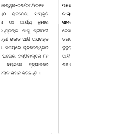
ଉଦେଶ୍ୟରେ ଦଶରଥପୁର ଯୁବ
କାର୍ଯ୍ୟରତ ସାମ୍ବାଦିକ ସଂଘର
କଂଗ୍ରେସ ପକ୍ଷରୁ ରିଲିଫ
ବାର୍ଷିକ ଉତ୍ସବ
ସାମଗ୍ରୀ ବଣ୍ଟନ କରାଯାଇଥିବା
ଅନୁଷ୍ଠିତବାଲିଅନ୍ତା,୭|୮:ଅଟଳା
ଦେଖାଯାଇଛି । ବ୍ଲକସ୍ଥ କସପା,
ସ୍ଥିତ ଆସ୍ଥା ସ୍କୁଲ ଅଫ
ତରପଦା, ମଲିକାପୁର, ନିଜାମପୁର,
ମ୍ୟାନେଜମେଣ୍ଟ
ଦୁଦୁରାଅଣ୍ଟା, କମାରଡିହ, କୟାଁ
ଅଡିଟୋରିୟମରେ ବାଲିଅନ୍ତା-
ଆଦି ପଞ୍ଚାୟତରେ ପ୍ରାୟ ୧୫
ପାହାଳ-ଧଉଳି କାର୍ଯ୍ୟରତ
ଶହ ପରିବାରକୁ ମୁଡି, ବିସ୍କୁଟ,
ସାମ୍ବାଦିକ ସଂଘର ବାର୍ଷିକ
ଉତ୍ସବ ଅତ୍ୟନ୍ତ ଉତ୍ସାହର
ସହ ଅନୁଷ୍ଠିତ ହୋଇଯାଇଛି।
ସଂଘର ବରିଷ୍ଠ ସଦସ୍ୟ ତଥା
ଉପଦେଷ୍ଟା କିଶୋର