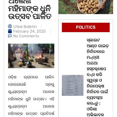
ଅଲେଖ
ମହିମାଙ୍କ ଧୁନି
ଉତ୍ସବ ପାଳିତ
Utkal Bulletin
POLITICS
February 24, 2025
No Comments
ସ୍କାଉଟ
ଆଣ୍ଡ ଗାଇଡ଼
ନିର୍ବାଚନରେ
ମନ୍ତ୍ରୀ
ଅଯଥା
ହସ୍ତକ୍ଷେପ
ବନ୍ଦ କରି
ଓଡ଼ିଶ ଗ୍ରାମରେ ପାଳିତ
ସ୍ୱଚ୍ଛ ଓ
ହୋଇଯାଇଛି ପ୍ରଭୁ
ନିରପେକ୍ଷ
ଶୂନ୍ୟବ୍ରହ୍ମ ଅଲେଖ
ନିର୍ବାଚନ ପାଇଁ
ବ୍ୟବସ୍ଥା
ମହିମାଙ୍କ ଧୁନି ଉତ୍ସବ। ଏହି
କରନ୍ତୁ :
ଶୂନ୍ୟବ୍ରହ୍ମ ଅଲେଖ
ଓଡିଶା
ମହିମାଙ୍କ ଉତ୍ସବ ପ୍ରତିବର୍ଷ
ଅଭିଭାବକ