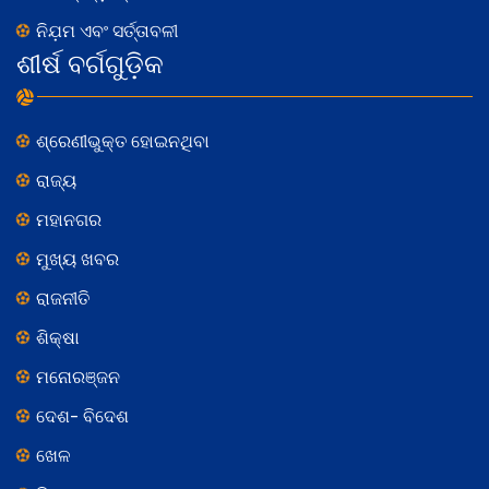
ନିଯ଼ମ ଏବଂ ସର୍ତ୍ତାବଳୀ
ଶୀର୍ଷ ବର୍ଗଗୁଡ଼ିକ
ଶ୍ରେଣୀଭୁକ୍ତ ହୋଇନଥିବା
ରାଜ୍ୟ
ମହାନଗର
ମୁଖ୍ୟ ଖବର
ରାଜନୀତି
ଶିକ୍ଷା
ମନୋରଞ୍ଜନ
ଦେଶ- ବିଦେଶ
ଖେଳ