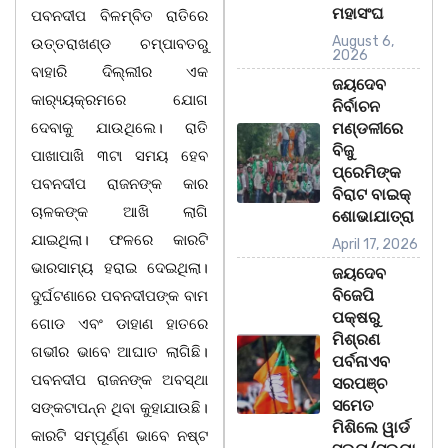
ମହାସଂଘ
ପବନଦୀପ ବିଳମ୍ବିତ ରାତିରେ
August 6,
ଉତ୍ତରାଖଣ୍ଡ ଚମ୍ପାବତରୁ
2026
ବାହାରି ଦିଲ୍ଲୀର ଏକ
ଜୟଦେବ
କାର‌୍ୟ୍ୟକ୍ରମରେ ଯୋଗ
ନିର୍ବାଚନ
ଦେବାକୁ ଯାଉଥିଲେ। ରାତି
ମଣ୍ଡଳୀରେ
ବିଜୁ
ପାଖାପାଖି ୩ଟା ସମୟ ହେବ
ପ୍ରେମିଙ୍କ
ପବନଦୀପ ରାଜନଙ୍କ କାର
ବିରାଟ ବାଇକ୍
ଚାଳକଙ୍କ ଆଖି ଲାଗି
ଶୋଭାଯାତ୍ରା
ଯାଇଥିଲା। ଫଳରେ କାରଟି
April 17, 2026
ଭାରସାମ୍ୟ ହରାଇ ଦେଇଥିଲା।
ଜୟଦେବ
ବିଜେପି
ଦୁର୍ଘଟଣାରେ ପବନଦୀପଙ୍କ ବାମ
ପକ୍ଷରୁ
ଗୋଡ ଏବଂ ଡାହାଣ ହାତରେ
ମିଶ୍ରଣ
ଗଭୀର ଭାବେ ଆଘାତ ଲାଗିଛି।
ପର୍ବନାଏବ
ପବନଦୀପ ରାଜନଙ୍କ ଅବସ୍ଥା
ସରପଞ୍ଚ
ସମେତ
ସଙ୍କଟାପନ୍ନ ଥିବା କୁହାଯାଉଛି।
ମିଶିଲେ ୱାର୍ଡ
କାରଟି ସମ୍ପୂର୍ଣ୍ଣ ଭାବେ ନଷ୍ଟ