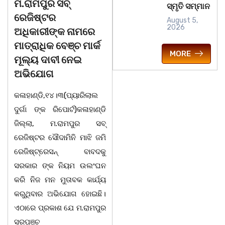
ରାମପୁର ସବ୍
ଚିତାବାଘ ର ନଖ ଜବତ
ସ
ସ୍ମୃତି ସମ୍ମାନ
ଜିଷ୍ଟର
ତିନି ଯୁବକ ଗିରଫ ଓ
ବ
August 5,
2026
ିକାରୀଙ୍କ ନାମରେ
କୋର୍ଟ ଚାଲାଣ
ଅ
ତ୍ରାଧିକ ବେଞ୍ଚ ମାର୍କ
କଳାହାଣ୍ଡି,୧୪|୩(ପ୍ୟାରିଲାଲ
ଭ
MORE
ଲ୍ୟ ଦାବୀ ନେଇ
ଦୁର୍ଗା ଙ୍କ ରିପୋର୍ଟ):ବେଆଇନ
ସ
ଭିଯୋଗ
ଭାବେ ବନ୍ୟଜନ୍ତୁ ଙ୍କ ର ଶିକାର
ଓ
ହାଣ୍ଡି,୧୪।୩(ପ୍ୟାରିଲାଲ
କରି ବ୍ୟବସାୟ ଚାଲୁଥିବା
ସ
୍ଗା ଙ୍କ ରିପୋର୍ଟ)କଳାହାଣ୍ଡି
ସମ୍ପର୍କରେ କୌଣସି ସୂତ୍ରରୁ
ଠ
ଲ୍ଲା, ମ.ରାମପୁର ସବ୍
ସୂଚନା ପାଇ କଳାହାଣ୍ଡି ଉତ୍ତର
-
ିଷ୍ଟର ସୌଦାମିନି ମାଝି ଜମି
ବନଖଣ୍ଡ ଅଧୀନ କେଗାଁ ରେଞ୍ଜର
ପ
ଜିଷ୍ଟ୍ରେସନ୍ ବାବଦକୁ
ବନ କର୍ମଚାରୀ ମାନେ ଗରଗାବ
ସ
କାର ଙ୍କ ନିୟମ ଉଲଂଘନ
ସେକ୍ସନ ଅଧୀନ କାନ୍ଦୁଲଝର
ହ
 ନିଜ ମନ ମୁତାବକ କାର୍ଯ୍ୟ
ସ
ୁଥିବାର ଅଭିଯୋଗ ହୋଇଛି।
ାରେ ପ୍ରକାଶ ଯେ ମ.ରାମପୁର
ପଞ୍ଚ