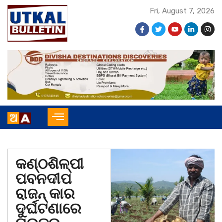
Fri, August 7, 2026
କଣ୍ଠଶିଳ୍ପୀ
ପବନଦୀପ
ରାଜନ୍ କାର
ଦୁର୍ଘଟଣାରେ