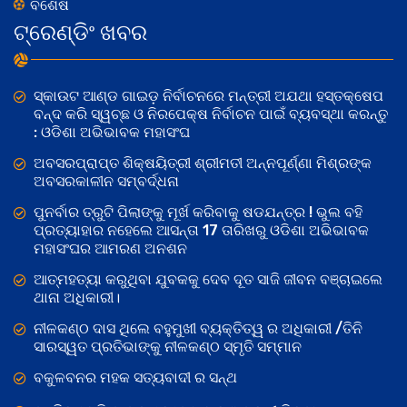
ବିଶେଷ
ଟ୍ରେଣ୍ଡିଂ ଖବର
ସ୍କାଉଟ ଆଣ୍ଡ ଗାଇଡ଼ ନିର୍ବାଚନରେ ମନ୍ତ୍ରୀ ଅଯଥା ହସ୍ତକ୍ଷେପ
ବନ୍ଦ କରି ସ୍ୱଚ୍ଛ ଓ ନିରପେକ୍ଷ ନିର୍ବାଚନ ପାଇଁ ବ୍ୟବସ୍ଥା କରନ୍ତୁ
: ଓଡିଶା ଅଭିଭାବକ ମହାସଂଘ
ଅବସରପ୍ରାପ୍ତ ଶିକ୍ଷୟିତ୍ରୀ ଶ୍ରୀମତୀ ଅନ୍ନପୂର୍ଣ୍ଣା ମିଶ୍ରଙ୍କ
ଅବସରକାଳୀନ ସମ୍ବର୍ଦ୍ଧନା
ପୁନର୍ବାର ତ୍ରୁଟି ପିଲାଙ୍କୁ ମୂର୍ଖ କରିବାକୁ ଷଡଯନ୍ତ୍ର ! ଭୁଲ ବହି
ପ୍ରତ୍ୟାହାର ନହେଲେ ଆସନ୍ତା 17 ତାରିଖରୁ ଓଡିଶା ଅଭିଭାବକ
ମହାସଂଘର ଆମରଣ ଅନଶନ
ଆତ୍ମହତ୍ୟା କରୁଥିବା ଯୁବକକୁ ଦେବ ଦୂତ ସାଜି ଜୀବନ ବଞ୍ଚାଇଲେ
ଥାନା ଅଧିକାରୀ।
ନୀଳକଣ୍ଠ ଦାସ ଥିଲେ ବହୁମୁଖୀ ବ୍ୟକ୍ତିତ୍ୱ ର ଅଧିକାରୀ /ତିନି
ସାରସ୍ୱତ ପ୍ରତିଭାଙ୍କୁ ନୀଳକଣ୍ଠ ସ୍ମୃତି ସମ୍ମାନ
ବକୁଳବନର ମହକ ସତ୍ୟବାଦୀ ର ସନ୍ଥ