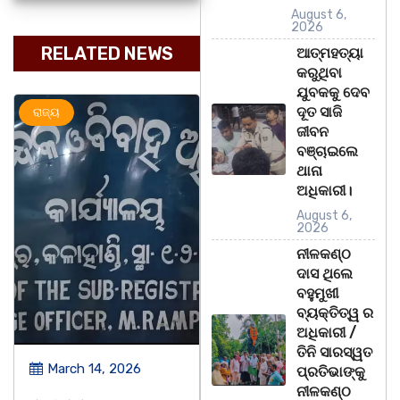
August 6,
2026
RELATED NEWS
ଆତ୍ମହତ୍ୟା
କରୁଥିବା
ଯୁବକକୁ ଦେବ
ଦୂତ ସାଜି
ଜ୍ୟ
ଅପରାଧ
ରାଜ୍ୟ
ଜୀବନ
ବଞ୍ଚାଇଲେ
ଥାନା
ଅଧିକାରୀ।
August 6,
2026
ନୀଳକଣ୍ଠ
ଦାସ ଥିଲେ
ବହୁମୁଖୀ
ବ୍ୟକ୍ତିତ୍ୱ ର
ଅଧିକାରୀ /
ତିନି ସାରସ୍ୱତ
March 14, 2026
March 14, 2026
ପ୍ରତିଭାଙ୍କୁ
ନୀଳକଣ୍ଠ