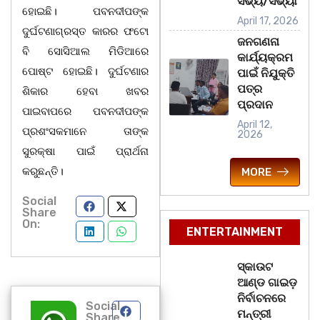
ସଭ୍ୟ/ସଭ୍ୟା
ହୋଇଛି। ପବନଦୀପଙ୍କ
April 17, 2026
ଦୁର୍ଘଟଣାଗ୍ରସ୍ତ କାରର ଫଟୋ
ଜନଗଣନା
ବି ସୋସିଆଲ ମିଡିଆରେ
କାର୍ଯ୍ୟକ୍ରମ
ପୋଷ୍ଟ ହୋଇଛି। ଦୁର୍ଘଟଣାର
ପାଇଁ ନିଯୁକ୍ତି
ପତ୍ର
ଶିକାର ହେବା ଖବର
ପ୍ରଦାନ
ପାଇବାପରେ ପବନଦୀପଙ୍କ
April 12,
ପ୍ରଶଂସକମାନେ ତାଙ୍କ
2026
ସୁରକ୍ଷା ପାଇଁ ପ୍ରାର୍ଥନା
କରୁଛନ୍ତି।
MORE
Social
Share
On:
ENTERTAINMENT
ସ୍କାଉଟ
ଆଣ୍ଡ ଗାଇଡ଼
ନିର୍ବାଚନରେ
Social
ମନ୍ତ୍ରୀ
Share