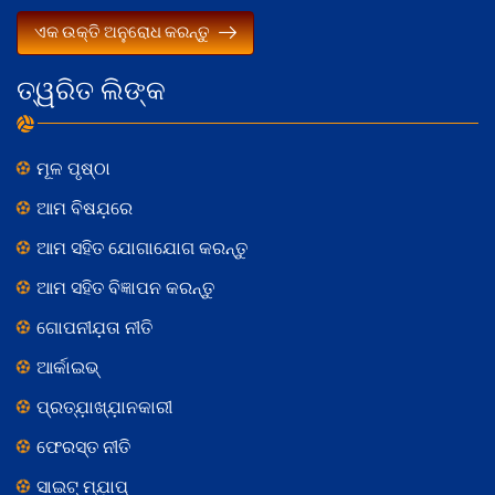
ଏକ ଉକ୍ତି ଅନୁରୋଧ କରନ୍ତୁ
ତ୍ୱରିତ ଲିଙ୍କ
ମୂଳ ପୃଷ୍ଠା
ଆମ ବିଷଯ଼ରେ
ଆମ ସହିତ ଯୋଗାଯୋଗ କରନ୍ତୁ
ଆମ ସହିତ ବିଜ୍ଞାପନ କରନ୍ତୁ
ଗୋପନୀଯ଼ତା ନୀତି
ଆର୍କାଇଭ୍
ପ୍ରତ୍ଯ଼ାଖ୍ଯ଼ାନକାରୀ
ଫେରସ୍ତ ନୀତି
ସାଇଟ୍ ମ୍ଯ଼ାପ୍