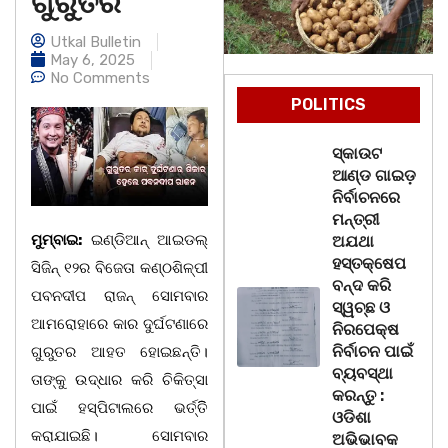
ଗୁରୁତର
Utkal Bulletin
May 6, 2025
No Comments
POLITICS
ସ୍କାଉଟ
ଆଣ୍ଡ ଗାଇଡ଼
ନିର୍ବାଚନରେ
ମନ୍ତ୍ରୀ
ମୁମ୍ବାଇ:
ଇଣ୍ଡିଆନ୍ ଆଇଡଲ୍
ଅଯଥା
ହସ୍ତକ୍ଷେପ
ସିଜିନ୍ ୧୨ର ବିଜେତା କଣ୍ଠଶିଳ୍ପୀ
ବନ୍ଦ କରି
ପବନଦୀପ ରାଜନ୍ ସୋମବାର
ସ୍ୱଚ୍ଛ ଓ
ଆମରୋହାରେ କାର ଦୁର୍ଘଟଣାରେ
ନିରପେକ୍ଷ
ନିର୍ବାଚନ ପାଇଁ
ଗୁରୁତର ଆହତ ହୋଇଛନ୍ତି।
ବ୍ୟବସ୍ଥା
ତାଙ୍କୁ ଉଦ୍ଧାର କରି ଚିକିତ୍ସା
କରନ୍ତୁ :
ପାଇଁ ହସ୍ପିଟାଲରେ ଭର୍ତ୍ତିି
ଓଡିଶା
କରାଯାଇଛି। ସୋମବାର
ଅଭିଭାବକ