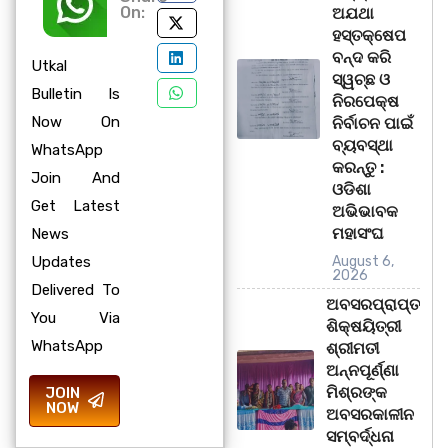
On:
ଅଯଥା
ହସ୍ତକ୍ଷେପ
ବନ୍ଦ କରି
Utkal
ସ୍ୱଚ୍ଛ ଓ
Bulletin Is
ନିରପେକ୍ଷ
Now On
ନିର୍ବାଚନ ପାଇଁ
ବ୍ୟବସ୍ଥା
WhatsApp
କରନ୍ତୁ :
Join And
ଓଡିଶା
Get Latest
ଅଭିଭାବକ
ମହାସଂଘ
News
Updates
August 6,
2026
Delivered To
ଅବସରପ୍ରାପ୍ତ
You Via
ଶିକ୍ଷୟିତ୍ରୀ
WhatsApp
ଶ୍ରୀମତୀ
ଅନ୍ନପୂର୍ଣ୍ଣା
ମିଶ୍ରଙ୍କ
JOIN
NOW
ଅବସରକାଳୀନ
ସମ୍ବର୍ଦ୍ଧନା