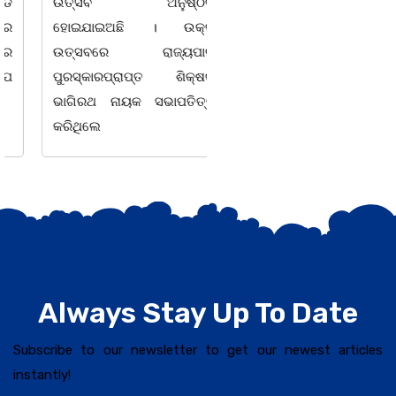
ଉତ୍ସବ ଅନୁଷ୍ଠିତ
ମହାତ୍ରୁଟି l ବର୍ଣମାଳାରେ ସ୍ୱର
ହୋଇଯାଇଅଛି । ଉକ୍ତ
ବର୍ଣ ଓ ବ୍ୟଞ୍ଜନ ବର୍ଣକୁ ନେଇ
ଉତ୍ସବରେ ରାଜ୍ୟପାଳ
ଘୋର
ପୁରସ୍କାରପ୍ରାପ୍ତ ଶିକ୍ଷକ
ଭାଗିରଥ ନାୟକ ସଭାପତିତ୍ଵ
କରିଥିଲେ
Always Stay Up To Date
Subscribe to our newsletter to get our newest articles
instantly!