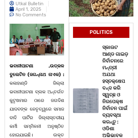
Utkal Bulletin
April 1, 2025
No Comments
POLITICS
ସ୍କାଉଟ
ଆଣ୍ଡ ଗାଇଡ଼
ନିର୍ବାଚନରେ
ଭବାନୀପାଟଣା ,ଉତ୍କଳ
ମନ୍ତ୍ରୀ
ଅଯଥା
ବୁଲେଟିନ (ଜଗନ୍ନାଥ ନାଏକ) :
ହସ୍ତକ୍ଷେପ
କଳାହାଣ୍ଡି ଜିଲ୍ଲା
ବନ୍ଦ କରି
ଭବାନୀପାଟଣା ବ୍ଲକ ଅନ୍ତର୍ଗତ
ସ୍ୱଚ୍ଛ ଓ
କୁଟୃଖମାର ଠାରେ ଜଗଦିଶ
ନିରପେକ୍ଷ
ନିର୍ବାଚନ ପାଇଁ
ଯାଦବଙ୍କ ନେତୃତ୍ୱରେ ସମାଜ
ବ୍ୟବସ୍ଥା
ବାଦି ପାର୍ଟିର ଜିଲ୍ଲାସ୍ତରୀୟ
କରନ୍ତୁ :
କର୍ମୀ ସମ୍ମିଳନୀ ଅନୁଷ୍ଠିତ
ଓଡିଶା
ହୋଇଯାଇଛି। ଉକ୍ତ
ଅଭିଭାବକ