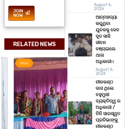
August 6,
2026
JOIN
NOW
ଆତ୍ମହତ୍ୟା
କରୁଥିବା
ଯୁବକକୁ ଦେବ
ଦୂତ ସାଜି
ଜୀବନ
RELATED NEWS
ବଞ୍ଚାଇଲେ
ଥାନା
ଅଧିକାରୀ।
ରାଜ୍ୟ
ମହାନଗର
ରାଜ୍ୟ
August 6,
2026
ନୀଳକଣ୍ଠ
ଦାସ ଥିଲେ
ବହୁମୁଖୀ
ବ୍ୟକ୍ତିତ୍ୱ ର
ଅଧିକାରୀ /
ତିନି ସାରସ୍ୱତ
ପ୍ରତିଭାଙ୍କୁ
ନୀଳକଣ୍ଠ