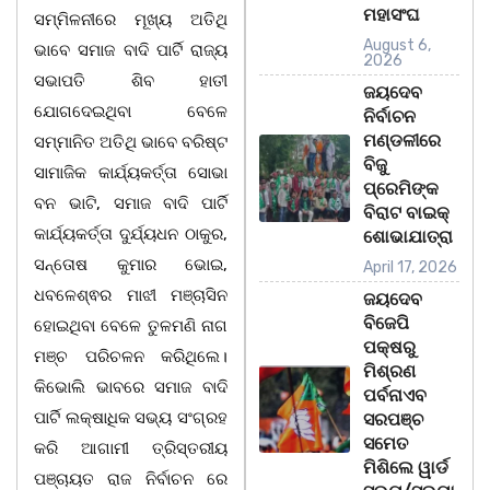
ମହାସଂଘ
ସମ୍ମିଳନୀରେ ମୂଖ୍ୟ ଅତିଥି
August 6,
ଭାବେ ସମାଜ ବାଦି ପାର୍ଟି ରାଜ୍ୟ
2026
ସଭାପତି ଶିବ ହାତୀ
ଜୟଦେବ
ଯୋଗଦେଇଥିବା ବେଳେ
ନିର୍ବାଚନ
ମଣ୍ଡଳୀରେ
ସମ୍ମାନିତ ଅତିଥି ଭାବେ ବରିଷ୍ଟ
ବିଜୁ
ସାମାଜିକ କାର୍ଯ୍ୟକର୍ତ୍ତା ସୋଭା
ପ୍ରେମିଙ୍କ
ବନ ଭାଟି, ସମାଜ ବାଦି ପାର୍ଟି
ବିରାଟ ବାଇକ୍
କାର୍ଯ୍ୟକର୍ତ୍ତା ଦୁର୍ଯ୍ୟଧନ ଠାକୁର,
ଶୋଭାଯାତ୍ରା
ସନ୍ତୋଷ କୁମାର ଭୋଇ,
April 17, 2026
ଧବଳେଶ୍ଵର ମାଝୀ ମଞ୍ଚାସିନ
ଜୟଦେବ
ବିଜେପି
ହୋଇଥିବା ବେଳେ ତୁଳମଣି ନାଗ
ପକ୍ଷରୁ
ମଞ୍ଚ ପରିଚଳନ କରିଥିଲେ।
ମିଶ୍ରଣ
କିଭୋଲି ଭାବରେ ସମାଜ ବାଦି
ପର୍ବନାଏବ
ପାର୍ଟି ଲକ୍ଷାଧିକ ସଭ୍ୟ ସଂଗ୍ରହ
ସରପଞ୍ଚ
ସମେତ
କରି ଆଗାମୀ ତ୍ରିସ୍ତରୀୟ
ମିଶିଲେ ୱାର୍ଡ
ପଞ୍ଚାୟତ ରାଜ ନିର୍ବାଚନ ରେ