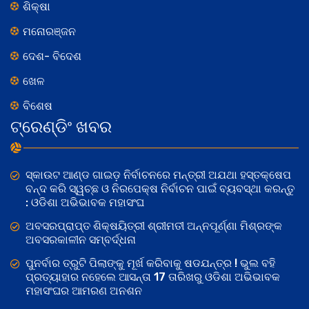
ଶିକ୍ଷା
ମନୋରଞ୍ଜନ
ଦେଶ- ବିଦେଶ
ଖେଳ
ବିଶେଷ
ଟ୍ରେଣ୍ଡିଂ ଖବର
ସ୍କାଉଟ ଆଣ୍ଡ ଗାଇଡ଼ ନିର୍ବାଚନରେ ମନ୍ତ୍ରୀ ଅଯଥା ହସ୍ତକ୍ଷେପ
ବନ୍ଦ କରି ସ୍ୱଚ୍ଛ ଓ ନିରପେକ୍ଷ ନିର୍ବାଚନ ପାଇଁ ବ୍ୟବସ୍ଥା କରନ୍ତୁ
: ଓଡିଶା ଅଭିଭାବକ ମହାସଂଘ
ଅବସରପ୍ରାପ୍ତ ଶିକ୍ଷୟିତ୍ରୀ ଶ୍ରୀମତୀ ଅନ୍ନପୂର୍ଣ୍ଣା ମିଶ୍ରଙ୍କ
ଅବସରକାଳୀନ ସମ୍ବର୍ଦ୍ଧନା
ପୁନର୍ବାର ତ୍ରୁଟି ପିଲାଙ୍କୁ ମୂର୍ଖ କରିବାକୁ ଷଡଯନ୍ତ୍ର ! ଭୁଲ ବହି
ପ୍ରତ୍ୟାହାର ନହେଲେ ଆସନ୍ତା 17 ତାରିଖରୁ ଓଡିଶା ଅଭିଭାବକ
ମହାସଂଘର ଆମରଣ ଅନଶନ