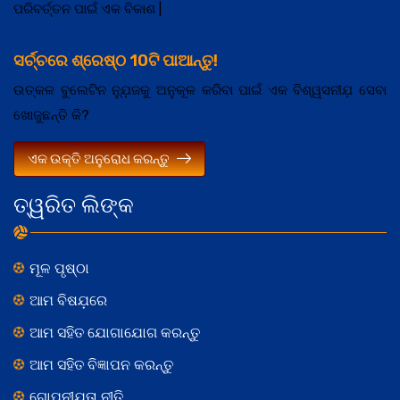
ପରିବର୍ତ୍ତନ ପାଇଁ ଏକ ବିକାଶ |
ସର୍ଚ୍ଚରେ ଶ୍ରେଷ୍ଠ 10ଟି ପାଆନ୍ତୁ!
ଉତ୍କଳ ବୁଲେଟିନ ନ୍ଯ଼ୁଜକୁ ଅନୁକୂଳ କରିବା ପାଇଁ ଏକ ବିଶ୍ୱସନୀଯ଼ ସେବା
ଖୋଜୁଛନ୍ତି କି?
ଏକ ଉକ୍ତି ଅନୁରୋଧ କରନ୍ତୁ
ତ୍ୱରିତ ଲିଙ୍କ
ମୂଳ ପୃଷ୍ଠା
ଆମ ବିଷଯ଼ରେ
ଆମ ସହିତ ଯୋଗାଯୋଗ କରନ୍ତୁ
ଆମ ସହିତ ବିଜ୍ଞାପନ କରନ୍ତୁ
ଗୋପନୀଯ଼ତା ନୀତି