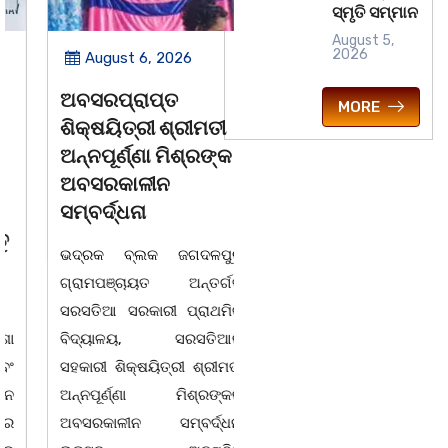
ସ୍ମୃତି ସମ୍ମାନ
August 5,
2026
August 6, 2026
August 6, 2026
ଅବସରପ୍ରାପ୍ତ
ପୁନର୍ବାର ତ୍ରୁଟି ପିଲାଙ୍କୁ
MORE
ଶିକ୍ଷୟିତ୍ରୀ ଶ୍ରୀମତୀ
ମୂର୍ଖ କରିବାକୁ
ଅନ୍ନପୂର୍ଣ୍ଣା ମିଶ୍ରଙ୍କ
ଷଡଯନ୍ତ୍ର ! ଭୁଲ ବହି
ଅବସରକାଳୀନ
ପ୍ରତ୍ୟାହାର ନହେଲେ
ସମ୍ବର୍ଦ୍ଧନା
ଆସନ୍ତା 17 ତାରିଖରୁ
ଓଡିଶା ଅଭିଭାବକ
ଭଦ୍ରକ ବ୍ଲକ ଜଗଦଳପୁର
ମହାସଂଘର ଆମରଣ
ଗ୍ରାମପଞ୍ଚାୟତ ଅନ୍ତର୍ଗତ
ଅନଶନ
ସରସତିଆ ସରକାରୀ ପ୍ରାଥମିକ
ବିଦ୍ୟାଳୟ, ସରସତିଆର
ଭୁବନେଶ୍ୱର ତା 4 ରିଖ l ସତେ
ସହକାରୀ ଶିକ୍ଷୟିତ୍ରୀ ଶ୍ରୀମତୀ
ଯେମିତି ପିଲାଙ୍କ ପାଠ ପଢା ପାଇଁ
ଅନ୍ନପୂର୍ଣ୍ଣା ମିଶ୍ରଙ୍କର
ସରକାରଙ୍କ ଧ୍ୟାନ ହିଁ ନାହିଁ l
ଅବସରକାଳୀନ ସମ୍ବର୍ଦ୍ଧନା
ପ୍ରଥମ ଶ୍ରେଣୀ ବହିରେ ପୁଣି