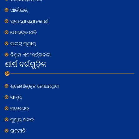
ଆର୍କାଇଭ୍
ପ୍ରତ୍ଯ଼ାଖ୍ଯ଼ାନକାରୀ
ଫେରସ୍ତ ନୀତି
ସାଇଟ୍ ମ୍ଯ଼ାପ୍
ନିଯ଼ମ ଏବଂ ସର୍ତ୍ତାବଳୀ
ଶୀର୍ଷ ବର୍ଗଗୁଡ଼ିକ
ଶ୍ରେଣୀଭୁକ୍ତ ହୋଇନଥିବା
ରାଜ୍ୟ
ମହାନଗର
ମୁଖ୍ୟ ଖବର
ରାଜନୀତି