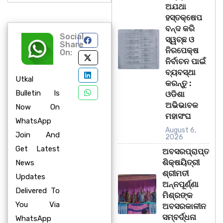
ଅଯଥା
ହସ୍ତକ୍ଷେପ
ବନ୍ଦ କରି
Social
ସ୍ୱଚ୍ଛ ଓ
Share
ନିରପେକ୍ଷ
On:
ନିର୍ବାଚନ ପାଇଁ
ବ୍ୟବସ୍ଥା
Utkal
କରନ୍ତୁ :
Bulletin Is
ଓଡିଶା
ଅଭିଭାବକ
Now On
ମହାସଂଘ
WhatsApp
August 6,
Join And
2026
Get Latest
ଅବସରପ୍ରାପ୍ତ
ଶିକ୍ଷୟିତ୍ରୀ
News
ଶ୍ରୀମତୀ
Updates
ଅନ୍ନପୂର୍ଣ୍ଣା
Delivered To
ମିଶ୍ରଙ୍କ
You Via
ଅବସରକାଳୀନ
ସମ୍ବର୍ଦ୍ଧନା
WhatsApp