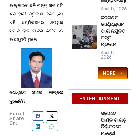
ସଭ୍ୟ/ସଭ୍ୟା
ଉଲ୍ଲାଇବ ବଳି ରାଜ୍ୟ ସଭାପତି
April 17, 2026
ଶିବ ହାତୀ ପ୍ରକାଶ କରିଛନ୍ତି।
ଜନଗଣନା
ଏହି ସମ୍ମିଳନୀରେ ଶତାଧିକ
କାର୍ଯ୍ୟକ୍ରମ
ସମାଜ ବାଦି ପାର୍ଟିର କର୍ମୀମାନେ
ପାଇଁ ନିଯୁକ୍ତି
ପତ୍ର
ଉପସ୍ଥିତି ଥିଲେ।
ପ୍ରଦାନ
April 12,
2026
MORE
ଜଗନ୍ନାଥ ନାଏକ
,
ଉତ୍କଳ
ENTERTAINMENT
ବୁଲେଟିନ
ସ୍କାଉଟ
Social
Share
ଆଣ୍ଡ ଗାଇଡ଼
On:
ନିର୍ବାଚନରେ
ମନ୍ତ୍ରୀ