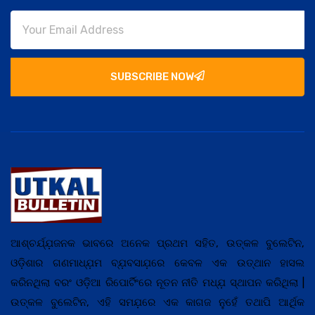
SUBSCRIBE NOW
ଆଶ୍ଚର୍ଯ୍ଯ଼ଜନକ ଭାବରେ ଅନେକ ପ୍ରଥମ ସହିତ, ଉତ୍କଳ ବୁଲେଟିନ,
ଓଡ଼ିଶାର ଗଣମାଧ୍ଯ଼ମ ବ୍ଯ଼ବସାଯ଼ରେ କେବଳ ଏକ ଉତ୍ଥାନ ହାସଲ
କରିନଥିଲା ବରଂ ଓଡ଼ିଆ ରିପୋର୍ଟିଂରେ ନୂତନ ନୀତି ମଧ୍ଯ଼ ସ୍ଥାପନ କରିଥିଲା |
ଉତ୍କଳ ବୁଲେଟିନ, ଏହି ସମଯ଼ରେ ଏକ କାଗଜ ନୁହେଁ ତଥାପି ଆର୍ଥିକ