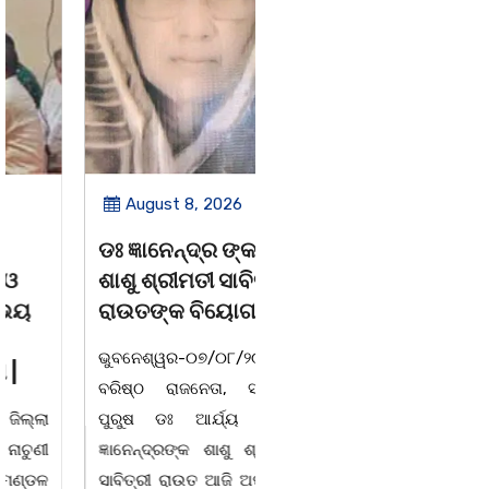
August 8, 2026
August 8, 2026
ଡଃ ଜ୍ଞାନେନ୍ଦ୍ର ଙ୍କ
ବନ୍ୟା ବିପନ୍ନଙ୍କୁ
ଶାଶୁ ଶ୍ରୀମତୀ ସାବିତ୍ରୀ
ଶୁଖିଲା ଖାଦ୍ୟ ବଣ୍ଟନ
ରାଉତଙ୍କ ବିୟୋଗ
07/08/26 ବନ୍ୟା ବିପନ୍ନଙ୍କ
ଭୁବନେଶ୍ୱର-୦୭/୦୮/୨୦୨୬:
ଉଦେଶ୍ୟରେ ଦଶରଥପୁର ଯୁବ
ବରିଷ୍ଠ ରାଜନେତା, ସଂସ୍କୃତି
କଂଗ୍ରେସ ପକ୍ଷରୁ ରିଲିଫ
ପୁରୁଷ ଡଃ ଆର୍ଯ୍ୟ କୁମାର
ସାମଗ୍ରୀ ବଣ୍ଟନ କରାଯାଇଥିବା
ଜ୍ଞାନେନ୍ଦ୍ରଙ୍କ ଶାଶୁ ଶ୍ରୀମତୀ
ଦେଖାଯାଇଛି । ବ୍ଲକସ୍ଥ କସପା,
ସାବିତ୍ରୀ ରାଉତ ଆଜି ଅପରାହ୍ନ
ତରପଦା, ମଲିକାପୁର, ନିଜାମପୁର,