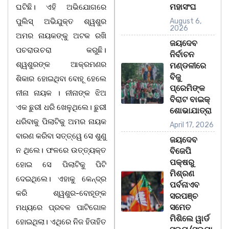
ମହାସଂଘ
ଘଟିଛି। ଏହି ଅଭିଯୋଗରେ
ପୁଲିସ୍‌ ଅଭିଯୁକ୍ତ ଶ୍ୱଶୁର
August 6,
2026
ଅମର ନାୟକଙ୍କୁ ଅଟକ ରଖି
ଜୟଦେବ
ପଚରାଉଚରା କରୁଛି।
ନିର୍ବାଚନ
ଶ୍ୱଶୁରଙ୍କ ଆକ୍ରମଣର
ମଣ୍ଡଳୀରେ
ବିଜୁ
ଶିକାର ହୋଇଥିବା ବୋହୂ ହେଲେ
ପ୍ରେମିଙ୍କ
ନୀନା ନାୟକ । ନୀନାଙ୍କ ଝିଅ
ବିରାଟ ବାଇକ୍
ଏକ ଛୁରୀ ଧରି ଖେଳୁଥିଲେ। ଛୁରୀ
ଶୋଭାଯାତ୍ରା
ଧରିବାକୁ ପିଲାଟିକୁ ଅମର ନାୟକ
April 17, 2026
ବାରଣ କରିବା ସତ୍ତ୍ୱେ ସେ ଶୁଣୁ
ଜୟଦେବ
ନ ଥିଲେ। ଫଳରେ ଉତ୍ତ୍ୟକ୍ତ
ବିଜେପି
ପକ୍ଷରୁ
ହୋଇ ସେ ପିଲାଟିକୁ ପିଟି
ମିଶ୍ରଣ
ଦେଇଥିଲେ। ଏହାକୁ କେନ୍ଦ୍ର
ପର୍ବନାଏବ
କରି ଶ୍ୱଶୁର-ବୋହୂଙ୍କ
ସରପଞ୍ଚ
ସମେତ
ମଧ୍ୟରେ ପ୍ରବଳ ପାଟିଗୋଳ
ମିଶିଲେ ୱାର୍ଡ
ହୋଇଥିଲା। ଏଥିରେ ନିଜ ହିତାହିତ