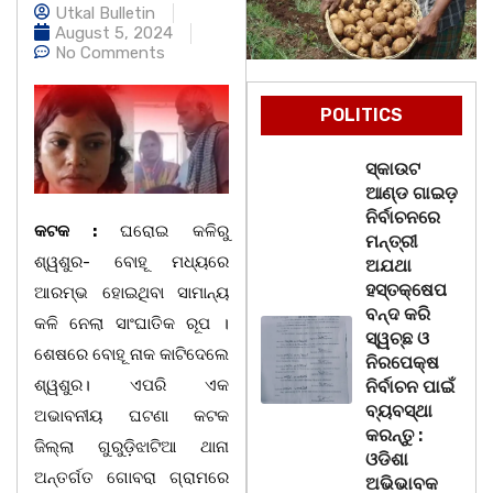
Utkal Bulletin
August 5, 2024
No Comments
POLITICS
ସ୍କାଉଟ
ଆଣ୍ଡ ଗାଇଡ଼
ନିର୍ବାଚନରେ
କଟକ :
ଘରୋଇ କଳିରୁ
ମନ୍ତ୍ରୀ
ଶ୍ୱଶୁର- ବୋହୂ ମଧ୍ୟରେ
ଅଯଥା
ହସ୍ତକ୍ଷେପ
ଆରମ୍ଭ ହୋଇଥିବା ସାମାନ୍ୟ
ବନ୍ଦ କରି
କଳି ନେଲା ସାଂଘାତିକ ରୂପ ।
ସ୍ୱଚ୍ଛ ଓ
ଶେଷରେ ବୋହୂ ନାକ କାଟିଦେଲେ
ନିରପେକ୍ଷ
ଶ୍ୱଶୁର। ଏପରି ଏକ
ନିର୍ବାଚନ ପାଇଁ
ବ୍ୟବସ୍ଥା
ଅଭାବନୀୟ ଘଟଣା କଟକ
କରନ୍ତୁ :
ଜିଲ୍ଲା ଗୁରୁଡ଼ିଝାଟିଆ ଥାନା
ଓଡିଶା
ଅନ୍ତର୍ଗତ ଗୋବରା ଗ୍ରାମରେ
ଅଭିଭାବକ