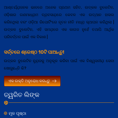
ଆଶ୍ଚର୍ଯ୍ଯ଼ଜନକ ଭାବରେ ଅନେକ ପ୍ରଥମ ସହିତ, ଉତ୍କଳ ବୁଲେଟିନ,
ଓଡ଼ିଶାର ଗଣମାଧ୍ଯ଼ମ ବ୍ଯ଼ବସାଯ଼ରେ କେବଳ ଏକ ଉତ୍ଥାନ ହାସଲ
କରିନଥିଲା ବରଂ ଓଡ଼ିଆ ରିପୋର୍ଟିଂରେ ନୂତନ ନୀତି ମଧ୍ଯ଼ ସ୍ଥାପନ କରିଥିଲା |
ଉତ୍କଳ ବୁଲେଟିନ, ଏହି ସମଯ଼ରେ ଏକ କାଗଜ ନୁହେଁ ତଥାପି ଆର୍ଥିକ
ପରିବର୍ତ୍ତନ ପାଇଁ ଏକ ବିକାଶ |
ସର୍ଚ୍ଚରେ ଶ୍ରେଷ୍ଠ 10ଟି ପାଆନ୍ତୁ!
ଉତ୍କଳ ବୁଲେଟିନ ନ୍ଯ଼ୁଜକୁ ଅନୁକୂଳ କରିବା ପାଇଁ ଏକ ବିଶ୍ୱସନୀଯ଼ ସେବା
ଖୋଜୁଛନ୍ତି କି?
ଏକ ଉକ୍ତି ଅନୁରୋଧ କରନ୍ତୁ
ତ୍ୱରିତ ଲିଙ୍କ
ମୂଳ ପୃଷ୍ଠା