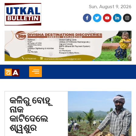
Sun, August 9, 2026
କଳିରୁ ବୋହୂ
ନାକ
କାଟିଦେଲେ
ଶ୍ୱଶୁର