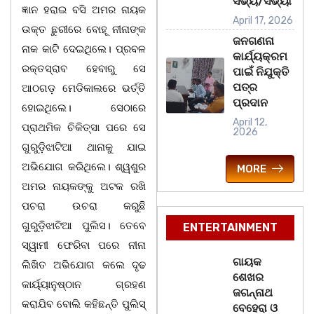
ସଭ୍ୟ/ସଭ୍ୟା
ଜ୍ଞାନ ହରାଇ ବସି ଅମର ନାୟକ
April 17, 2026
ଉକ୍ତ ଛୁରୀରେ ବୋହୂ ନୀନାଙ୍କ
ଜନଗଣନା
ନାକ କାଟି ଦେଇଥିଲେ। ପ୍ରବଳ
କାର୍ଯ୍ୟକ୍ରମ
ରକ୍ତସ୍ରାବ ହେବାରୁ ସେ
ପାଇଁ ନିଯୁକ୍ତି
ପତ୍ର
ଆଠଗଡ଼ ମେଡିକାଲରେ ଭର୍ତ୍ତି
ପ୍ରଦାନ
ହୋଇଥିଲେ। ସେଠାରେ
April 12,
ପ୍ରାଥମିକ ଚିକିତ୍ସା ପରେ ସେ
2026
ଗୁରୁଡ଼ିଝାଟିଆ ଥାନାକୁ ଯାଇ
ଅଭିଯୋଗ କରିଥିଲେ। ଶ୍ୱଶୁର
MORE
ଅମର ନାୟକଙ୍କୁ ଅଟକ ରଖି
ପଚରା ଉଚରା କରୁଛି
ଗୁରୁଡ଼ିଝାଟିଆ ପୁଲିସ। ତେବେ
ENTERTAINMENT
ସ୍ୱାମୀ ଫେରିବା ପରେ ନୀନା
ଗାୟକ
ଲିଖିତ ଅଭିଯୋଗ କଲେ ଦୃଢ
ଶେଖର
କାର୍ୟ୍ୟାନୁଷ୍ଠାନ ଗ୍ରହଣ
ଜଗନ୍ନାଥ
କରାଯିବ ବୋଲି କହିଛନ୍ତି ପୁଲିସ୍‌
ବେହେରା ଓ