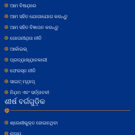
ଆମ ବିଷଯ଼ରେ
ଆମ ସହିତ ଯୋଗାଯୋଗ କରନ୍ତୁ
ଆମ ସହିତ ବିଜ୍ଞାପନ କରନ୍ତୁ
ଗୋପନୀଯ଼ତା ନୀତି
ଆର୍କାଇଭ୍
ପ୍ରତ୍ଯ଼ାଖ୍ଯ଼ାନକାରୀ
ଫେରସ୍ତ ନୀତି
ସାଇଟ୍ ମ୍ଯ଼ାପ୍
ନିଯ଼ମ ଏବଂ ସର୍ତ୍ତାବଳୀ
ଶୀର୍ଷ ବର୍ଗଗୁଡ଼ିକ
ଶ୍ରେଣୀଭୁକ୍ତ ହୋଇନଥିବା
ରାଜ୍ୟ