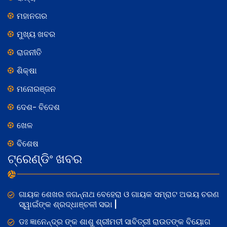
ମହାନଗର
ମୁଖ୍ୟ ଖବର
ରାଜନୀତି
ଶିକ୍ଷା
ମନୋରଞ୍ଜନ
ଦେଶ- ବିଦେଶ
ଖେଳ
ବିଶେଷ
ଟ୍ରେଣ୍ଡିଂ ଖବର
ଗାୟକ ଶେଖର ଜଗନ୍ନାଥ ବେହେରା ଓ ଗାୟକ ସମ୍ରାଟ ଅଭୟ ଚରଣ
ସ୍ୱାଇଁଙ୍କ ଶ୍ରଦ୍ଧାଞ୍ଚଳୀ ସଭା |
ଡଃ ଜ୍ଞାନେନ୍ଦ୍ର ଙ୍କ ଶାଶୁ ଶ୍ରୀମତୀ ସାବିତ୍ରୀ ରାଉତଙ୍କ ବିୟୋଗ