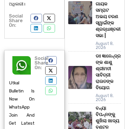
ଗାୟକ
ଅଧିକାରୀ।
ସମ୍ରାଟ
Social
ଅଭୟ ଚରଣ
Share
ସ୍ୱାଇଁଙ୍କ
On:
ଶ୍ରଦ୍ଧାଞ୍ଚଳୀ
ସଭା |
August 8,
2026
ଡଃ ଜ୍ଞାନେନ୍ଦ୍ର
Social
ଙ୍କ ଶାଶୁ
Share
On:
ଶ୍ରୀମତୀ
ସାବିତ୍ରୀ
ରାଉତଙ୍କ
Utkal
ବିୟୋଗ
Bulletin Is
August 8,
Now On
2026
WhatsApp
ବନ୍ୟା
ବିପନ୍ନଙ୍କୁ
Join And
ଶୁଖିଲା ଖାଦ୍ୟ
Get Latest
ବଣ୍ଟନ