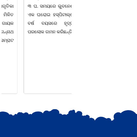
୩ ଘ. ସମୟରେ ଭୁବନେଶ୍ୱରର
ଦୁଦୁରାଅଣ୍ଟା, କମାରଡିହ, କୟାଁ
ଏକ ଘରୋଇ ହସ୍ପିଟାଲ୍ରେ ୮୭
ଆଦି ପଞ୍ଚାୟତରେ ପ୍ରାୟ ୧୫
ବର୍ଷ ବୟସରେ ହୃଦ୍ଘାତରେ
ଶହ ପରିବାରକୁ ମୁଡି, ବିସ୍କୁଟ,
ପରଲୋକ ଗମନ କରିଛନ୍ତି ।