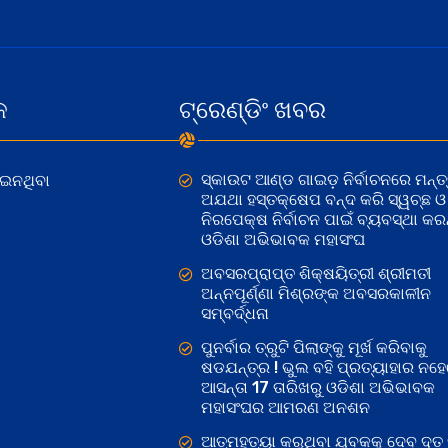
କ
ଟ୍ରେଣ୍ଡିଂ ଖବର
ସ୍କାଉଟ ଆଣ୍ଡ ଗାଇଡ଼ ନିର୍ବାଚନରେ ମନ୍ତ୍
ୋଇନଥିବା
ଅଯଥା ହସ୍ତକ୍ଷେପ ବନ୍ଦ କରି ସ୍ୱଚ୍ଛ ଓ
ନିରପେକ୍ଷ ନିର୍ବାଚନ ପାଇଁ ବ୍ୟବସ୍ଥା କରନ୍
ଓଡିଶା ଅଭିଭାବକ ମହାସଂଘ
ଅବସରପ୍ରାପ୍ତ ଶିକ୍ଷୟିତ୍ରୀ ଶ୍ରୀମତୀ
ଅନ୍ନପୂର୍ଣ୍ଣା ମିଶ୍ରଙ୍କ ଅବସରକାଳୀନ
ସମ୍ବର୍ଦ୍ଧନା
ପୁନର୍ବାର ତ୍ରୁଟି ପିଲାଙ୍କୁ ମୂର୍ଖ କରିବାକୁ
ଷଡଯନ୍ତ୍ର ! ଭୁଲ ବହି ପ୍ରତ୍ୟାହାର ନହ
ଆସନ୍ତା 17 ତାରିଖରୁ ଓଡିଶା ଅଭିଭାବକ
ମହାସଂଘର ଆମରଣ ଅନଶନ
ଆତ୍ମହତ୍ୟା କରୁଥିବା ଯୁବକକୁ ଦେବ ଦୂତ 