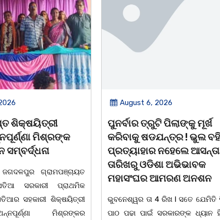
 2026
August 6, 2026
ି ପିଲାଙ୍କୁ ମୂର୍ଖ
ଆତ୍ମହତ୍ୟା କରୁଥିବା ଯୁବକକ
ନ୍ତ୍ର ! ଭୁଲ ବହି
ଦୂତ ସାଜି ଜୀବନ ବଞ୍ଚାଇଲେ ଥା
 ନହେଲେ ଆସନ୍ତା 17
ଅଧିକାରୀ।
ିଶା ଅଭିଭାବକ
ବାଲିଅନ୍ତା, ୦୫/୦୮(ଗୋବର୍ଦ୍ଧନ
ଆମରଣ ଅନଶନ
ବାଲିଅନ୍ତା ସୌମ୍ୟ ହତ୍ୟାକାଣ୍ଡ ପରେ
 ରିଖ l ସତେ ଯେମିତି ପିଲାଙ୍କ
ଅଧିକାରୀ ମାନେ ଏବେ ଦାୟିତ୍ଵବାନ 
ରକାରଙ୍କ ଧ୍ୟାନ ହିଁ ନାହିଁ l
ବିଭିନ୍ନ ଘଟଣାର ତତକ୍ଷଣାତ୍ ଅଭିଯୋଗ