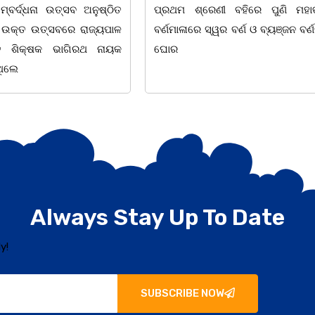
 ବହିରେ ପୁଣି ମହାତ୍ରୁଟି l
ମାତ୍ରେ ତଦନ୍ତ ଆରମ୍ଭ କରୁଛି ପୁଲିସ 
 ବର୍ଣ ଓ ବ୍ୟଞ୍ଜନ ବର୍ଣକୁ ନେଇ
ଉଦାହରଣ ଦେଖିବାକୁ ମିଳିଛି ଧଉଳି ଥ
୦୪.୦୮.୨୦୨୬
Always Stay Up To Date
y!
SUBSCRIBE NOW