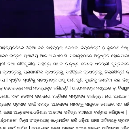
ସାହିତ୍ୟିରିତିରେ ଓଡ଼ିଆ କବି, ସାହିତ୍ୟିକ, ଲେଖକ, ଚିତ୍ରଶିଳ୍ପୀ ଡ଼ କୁଳମଣି ବିଶ
ନ୍ମୋଚନ ଉତ୍ସବ ସ୍ଥାନୀୟ ଆଇ.ଆଇ.ଏମ.ସି. ସଭାଗୃହଠାରେ ଅନୁଷ୍ଠିତ ହୋଇଯାଇଛି
ମୀ ତଥା ରୀତିଯୁଗୀୟ ସାହିତ୍ୟ ସାଧକ ଡ଼.କୃଷ୍ଣ କେଶବ ଷଡ଼ଙ୍ଗୀ ପୁସ୍ତକରେ
ିୟ କ୍ଷେତ୍ରରୁ, ପ୍ରଶାସନିକ କ୍ଷେତ୍ରରୁ, ସାହିତ୍ୟିକ କ୍ଷେତ୍ରରୁ, ଚିତ୍ରଶିଳ୍ପୀ 
| ସୃଷ୍ଟିର ସୃଷ୍ଟିକୁ ସ୍ରଷ୍ଟାଙ୍କ ଠାରୁ ଆଣି ପୁଣି ସୃଷ୍ଟିକୁ ବାଣ୍ଟିବା କଳା ନିଶ
 ଡ଼ ଦେବେନ୍ଦ୍ର ମାଝୀ ମତବ୍ୟକ୍ତ କରିଛନ୍ତି | ଅନ୍ୟମାନଙ୍କ ମଧ୍ୟରେ ଡ଼. ବିଶ୍
ଜୋଷୀ ଏବଂ ହଜଖାସ ଜଗନ୍ନାଥ ମନ୍ଦିରର ସମ୍ପାଦକ ରବୀନ୍ଦ୍ର ନାଥ ପ୍ରଧାନ 
ପ୍ରଚାର ପ୍ରସାର ପାଇଁ ସମସ୍ତ ଆଲୋଚକ ମାନଙ୍କୁ ସାଧୁବାଦ ଜଣାଇବା ସହ ରୀ
 ଭାଷା ଆନ୍ଦୋଳନ,ଓଡ଼ିଶାର ଆବାହକ ପବିତ୍ର ମହାରଥା ବର୍ଣ୍ଣନା କରିଥିଲେ | 
ଦ୍ଧଶତକ” ହିନ୍ଦୀ ସଂସ୍କରଣକୁ ଉନ୍ମୋଚିତ କରି ଓଡ଼ିଆ ଭାଷା ସାହିତ୍ୟକୁ ପ୍ରବା
ଷା ପାଇଁ ଅର୍ଘ୍ୟ | ସ୍ୱତନ୍ତ୍ର ବକ୍ତା ଭାବରେ ସାଂସଦ ସୁକାନ୍ତ ପାଣିଗ୍ରାହୀ ଓଡ଼