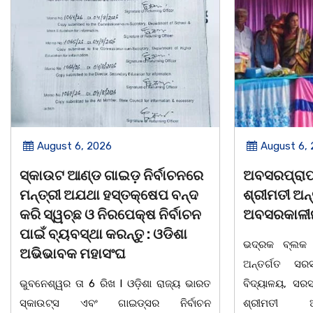
August 6, 2026
August 6,
ଅବସରପ୍ରାପ୍ତ ଶିକ୍ଷୟିତ୍ରୀ
ପୁନର୍ବାର ତ୍ରୁଟ
ଶ୍ରୀମତୀ ଅନ୍ନପୂର୍ଣ୍ଣା ମିଶ୍ରଙ୍କ
କରିବାକୁ ଷଡଯ
ଅବସରକାଳୀନ ସମ୍ବର୍ଦ୍ଧନା
ପ୍ରତ୍ୟାହାର
ତାରିଖରୁ ଓଡ
ଭଦ୍ରକ ବ୍ଲକ ଜଗଦଳପୁର ଗ୍ରାମପଞ୍ଚାୟତ
ମହାସଂଘର 
ଅନ୍ତର୍ଗତ ସରସତିଆ ସରକାରୀ ପ୍ରାଥମିକ
ବିଦ୍ୟାଳୟ, ସରସତିଆର ସହକାରୀ ଶିକ୍ଷୟିତ୍ରୀ
ଭୁବନେଶ୍ୱର ତା 4
ଶ୍ରୀମତୀ ଅନ୍ନପୂର୍ଣ୍ଣା ମିଶ୍ରଙ୍କର
ପାଠ ପଢା ପାଇଁ ସ