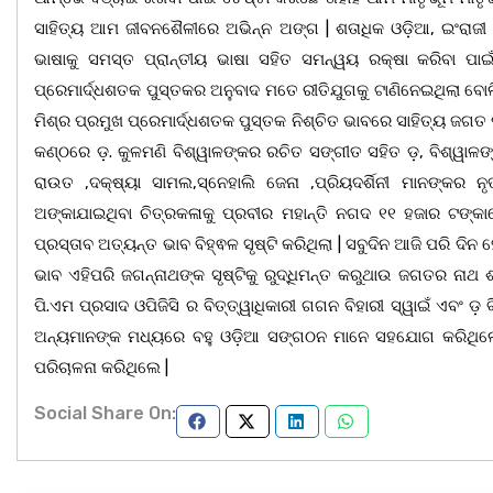
ସାହିତ୍ୟ ଆମ ଜୀବନଶୈଳୀରେ ଅଭିନ୍ନ ଅଙ୍ଗ | ଶତାଧିକ ଓଡ଼ିଆ, ଇଂରାଜୀ ପୁସ
ଭାଷାକୁ ସମସ୍ତ ପ୍ରାନ୍ତୀୟ ଭାଷା ସହିତ ସମନ୍ୱୟ ରକ୍ଷା କରିବା ପାଇ
ପ୍ରେମାର୍ଦ୍ଧଶତକ ପୁସ୍ତକର ଅନୁବାଦ ମତେ ରୀତିଯୁଗକୁ ଟାଣିନେଇଥିଲା ବୋଲି ପ
ମିଶ୍ର ପ୍ରମୁଖ ପ୍ରେମାର୍ଦ୍ଧଶତକ ପୁସ୍ତକ ନିଶ୍ଚିତ ଭାବରେ ସାହିତ୍ୟ ଜଗତ ପା
କଣ୍ଠରେ ଡ଼. କୁଳମଣି ବିଶ୍ୱାଳଙ୍କର ରଚିତ ସଙ୍ଗୀତ ସହିତ ଡ଼, ବିଶ୍ୱାଳଙ୍କ
ରାଉତ ,ଦକ୍ଷ୍ୟା ସାମଲ,ସ୍ନେହାଲି ଜେନା ,ପ୍ରିୟଦର୍ଶିନୀ ମାନଙ୍କର 
ଅଙ୍କାଯାଇଥିବା ଚିତ୍ରକଳାକୁ ପ୍ରବୀର ମହାନ୍ତି ନଗଦ ୧୧ ହଜାର ଟଙ୍କା
ପ୍ରସ୍ତାବ ଅତ୍ୟନ୍ତ ଭାବ ବିହ୍ଵଳ ସୃଷ୍ଟି କରିଥିଲା | ସବୁଦିନ ଆଜି ପରି ଦିନ ହ
ଭାବ ଏହିପରି ଜଗନ୍ନାଥଙ୍କ ସୃଷ୍ଟିକୁ ରୁଦ୍ଧିମନ୍ତ କରୁଥାଉ ଜଗତର ନାଥ
ପି.ଏମ ପ୍ରସାଦ ଓପିଜିସି ର ବିତ୍ତ୍ୱାଧିକାରୀ ଗଗନ ବିହାରୀ ସ୍ୱାଇଁ ଏବଂ 
ଅନ୍ୟମାନଙ୍କ ମଧ୍ୟରେ ବହୁ ଓଡ଼ିଆ ସଙ୍ଗଠନ ମାନେ ସହଯୋଗ କରିଥିଲେ ସ
ପରିଚାଳନା କରିଥିଲେ |
Social Share On: