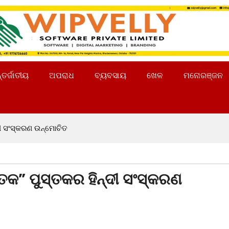
୍ତର୍ଜାତୀୟ
ଅପରାଧ
ବ୍ୟବସାୟ
ଖେଳ
ମନୋରଞ୍ଜନ
୍ଦୀ ସଂସ୍କରଣ ଉନ୍ମୋଚିତ
ଶତକ” ପୁସ୍ତକର ହିନ୍ଦୀ ସଂସ୍କରଣ