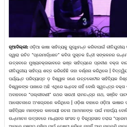
ନୂଆଦିଲ୍ଲୀ:
ଓଡ଼ିଆ ଭାଷା ସାହିତ୍ୟକୁ ରୁଦ୍ଧିମନ୍ତ କରିବାପାଇଁ ରୀତିଯୁଗୀୟ 
ଦ୍ୱାରା ରଚିତ “ପ୍ରେମାର୍ଦ୍ଧଶତ” କବିତା ପୁସ୍ତକ ହିନ୍ଦୀ ସଙ୍କଳନର ଉ
ଉତ୍ସବରେ ମୁଖ୍ୟବକ୍ତାଭାବରେ ଭଞ୍ଜ ସାହିତ୍ୟରେ ପ୍ରବୀଣ ବକ୍ତା ବାଗ୍
ରୀତିଯୁଗୀୟ ସାହିତ୍ୟ ଶବ୍ଦ ଭରିରହିଛି ତାହା ବର୍ଣ୍ଣନା କରିଥିଲେ | ବିତ୍ତ୍ୱ
ପର୍ଯ୍ୟନ୍ତ ପରିବ୍ୟାପ୍ତ ଡ଼ ବିଶ୍ୱାଳ ଜଣେ ଉଚ୍ଚକୋଟୀର ସାହିତ୍ୟିକ ନିଶ୍ଚୟ 
ବିଶ୍ୱାଳଙ୍କ ପାଖରେ ଅଛି ଏଥିରେ ସନ୍ଦେହ ନାହିଁ ବୋଲି ସ୍ୱତନ୍ତ୍ର ବକ୍ତା
ଅବାହନରେ “ପଲ୍ଲୀବାଣୀ” ରଥର ସାରଥୀ ରାମଚନ୍ଦ୍ର ନାଥ, ସଞ୍ଜିବ ପାଟ
ଆଲୋଚନାରେ ଅଂଶଗ୍ରହଣ କରିଥିଲେ | ଓଡ଼ିଶା ବାହାରେ ଓଡ଼ିଆ ଭାଷାର 
ସାହିତ୍ୟିକ ମାନଙ୍କର କାଳଜୟୀ ରଚନା ଆମମାନଙ୍କ ପାଇଁ ମହାର୍ଘ୍ୟ ବୋଲି
ଉନ୍ମୋଚନ ଉତ୍ସବରେ ମାନ୍ୟବର ସାଂସଦ ଡ଼ ବିଭୂପ୍ରସାଦ ତରାଇ “ପ୍ରେମାର୍
ଆମ୍ଭେ ବଞ୍ଚାଇ ରଖିବା ପାଇଁ ଚେଷ୍ଟା କରିଛେ ତାହାହିଁ ଆମ ମାତୃଭୂମି ମାତୃଭା