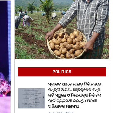
POLITICS
ସ୍କାଉଟ ଆଣ୍ଡ ଗାଇଡ଼ ନିର୍ବାଚନରେ
ମନ୍ତ୍ରୀ ଅଯଥା ହସ୍ତକ୍ଷେପ ବନ୍ଦ
କରି ସ୍ୱଚ୍ଛ ଓ ନିରପେକ୍ଷ ନିର୍ବାଚନ
ପାଇଁ ବ୍ୟବସ୍ଥା କରନ୍ତୁ : ଓଡିଶା
ଅଭିଭାବକ ମହାସଂଘ