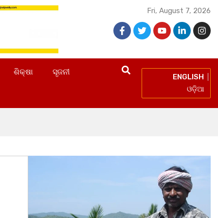
Fri, August 7, 2026
ଶିକ୍ଷା
ସୃଜନୀ
ENGLISH
ଓଡ଼ିଆ