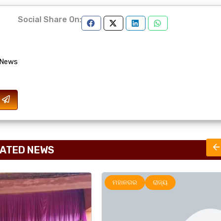
Social Share On:
 News
ATED NEWS
ାଜ୍ୟ
ଅପରାଧ
ରାଜ୍ୟ