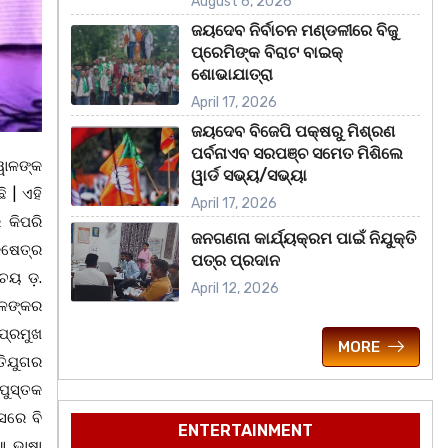
August 6, 2026
ଜୟଦେବ ନିର୍ବାଚନ ମଣ୍ଡଳୀରେ ବିଜୁ
ପ୍ରେମିଙ୍କ ବିରାଟ ବାଇକ୍
ଶୋଭାଯାତ୍ରା
April 17, 2026
ଜୟଦେବ ବିଜେପି ପକ୍ଷରୁ ମିଶ୍ରଣ
ପର୍ବନାଏବ ସରପଞ୍ଚ ସମେତ ମିଶିଲେ
୍ୱାଳଙ୍କ
ୱାର୍ଡ ସଭ୍ୟ/ସଭ୍ୟା
 | ଏହି
April 17, 2026
 କିପରି
ଜନଗଣନା କାର୍ଯ୍ୟକ୍ରମ ପାଇଁ ନିଯୁକ୍ତି
କ୍ଷେତ୍ର
ପତ୍ର ପ୍ରଦାନ
୍ଚୟ ଡ଼.
April 12, 2026
ୱାଳଙ୍କର
ପ୍ରମୁଖ
MORE
ତିଯୁଗର
ପୁସ୍ତକ
ସରେ ବି
ENTERTAINMENT
ିଆ ଭାଷା