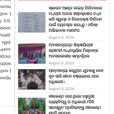
 ଭାରତୀୟ
ସ୍କାଉଟ ଆଣ୍ଡ ଗାଇଡ଼ ନିର୍ବାଚନରେ
ମନ୍ତ୍ରୀ ଅଯଥା ହସ୍ତକ୍ଷେପ ବନ୍ଦ
ଥିଲେ |
କରି ସ୍ୱଚ୍ଛ ଓ ନିରପେକ୍ଷ ନିର୍ବାଚନ
 ଡି.ପି.
ପାଇଁ ବ୍ୟବସ୍ଥା କରନ୍ତୁ : ଓଡିଶା
ଦାସଙ୍କର
ଅଭିଭାବକ ମହାସଂଘ
ବ୍ୟାସିଂ
August 6, 2026
ଦ୍ୱାରା
ଅବସରପ୍ରାପ୍ତ ଶିକ୍ଷୟିତ୍ରୀ
ନ୍ୟବାଦ
ଶ୍ରୀମତୀ ଅନ୍ନପୂର୍ଣ୍ଣା ମିଶ୍ରଙ୍କ
ଅବସରକାଳୀନ ସମ୍ବର୍ଦ୍ଧନା
 ଓଡ଼ିଆର
August 6, 2026
ଧ୍ୟକ୍ଷ
ଆତ୍ମହତ୍ୟା କରୁଥିବା ଯୁବକକୁ ଦେବ
ଇଥିଲେ |
ଦୂତ ସାଜି ଜୀବନ ବଞ୍ଚାଇଲେ ଥାନା
ାର୍ଯ୍ୟ
ଅଧିକାରୀ।
August 6, 2026
ନୀଳକଣ୍ଠ ଦାସ ଥିଲେ ବହୁମୁଖୀ
ବ୍ୟକ୍ତିତ୍ୱ ର ଅଧିକାରୀ /ତିନି
ସାରସ୍ୱତ ପ୍ରତିଭାଙ୍କୁ ନୀଳକଣ୍ଠ
ସ୍ମୃତି ସମ୍ମାନ