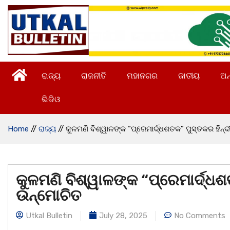
ରାଜ୍ୟ
ରାଜନୀତି
ମହାନଗର
ଜାତୀୟ
ଅନ
ଭିଡିଓ
Home
//
ରାଜ୍ୟ
//
କୁଳମଣି ବିଶ୍ୱାଳଙ୍କ “ପ୍ରେମାର୍ଦ୍ଧଶତକ” ପୁସ୍ତକର ହିନ
କୁଳମଣି ବିଶ୍ୱାଳଙ୍କ “ପ୍ରେମାର୍ଦ୍ଧ
ଉନ୍ମୋଚିତ
Utkal Bulletin
July 28, 2025
No Comments