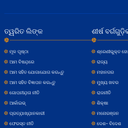
ତ୍ୱରିତ ଲିଙ୍କ
ଶୀର୍ଷ ବର୍ଗଗୁଡ଼ି
ମୂଳ ପୃଷ୍ଠା
ଶ୍ରେଣୀଭୁକ୍ତ ହ
ଆମ ବିଷଯ଼ରେ
ରାଜ୍ୟ
ଆମ ସହିତ ଯୋଗାଯୋଗ କରନ୍ତୁ
ମହାନଗର
ଆମ ସହିତ ବିଜ୍ଞାପନ କରନ୍ତୁ
ମୁଖ୍ୟ ଖବର
ଗୋପନୀଯ଼ତା ନୀତି
ରାଜନୀତି
ଆର୍କାଇଭ୍
ଶିକ୍ଷା
ପ୍ରତ୍ଯ଼ାଖ୍ଯ଼ାନକାରୀ
ମନୋରଞ୍ଜନ
ଫେରସ୍ତ ନୀତି
ଦେଶ- ବିଦେଶ