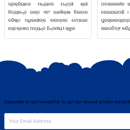
ଅବସରକାଳୀନ ସମ୍ବର୍ଦ୍ଧନା ଉତ୍ସବ ଅନୁଷ୍ଠିତ
ପ୍ରଥମ ଶ୍ରେଣୀ
ହୋଇଯାଇଅଛି । ଉକ୍ତ ଉତ୍ସବରେ ରାଜ୍ୟପାଳ
ବର୍ଣମାଳାରେ ସ୍ୱର
ପୁରସ୍କାରପ୍ରାପ୍ତ ଶିକ୍ଷକ ଭାଗିରଥ ନାୟକ
ଘୋର
ସଭାପତିତ୍ଵ କରିଥିଲେ
Subscribe to our newsletter to get our newest articles instantl