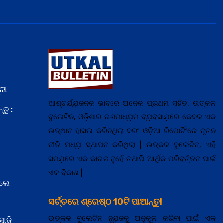
ରୀ
ଆଶ୍ଚର୍ଯ୍ଯ଼ଜନକ ଭାବରେ ଅନେକ ପ୍ରଥମ ସହିତ, ଉତ୍କଳ
ତୁ :
ବୁଲେଟିନ, ଓଡ଼ିଶାର ଗଣମାଧ୍ଯ଼ମ ବ୍ଯ଼ବସାଯ଼ରେ କେବଳ ଏକ
ଉତ୍ଥାନ ହାସଲ କରିନଥିଲା ବରଂ ଓଡ଼ିଆ ରିପୋର୍ଟିଂରେ ନୂତନ
ନୀତି ମଧ୍ଯ଼ ସ୍ଥାପନ କରିଥିଲା | ଉତ୍କଳ ବୁଲେଟିନ, ଏହି
ସମଯ଼ରେ ଏକ କାଗଜ ନୁହେଁ ତଥାପି ଆର୍ଥିକ ପରିବର୍ତ୍ତନ ପାଇଁ
ଏକ ବିକାଶ |
େଲେ
ସର୍ଚ୍ଚରେ ଶ୍ରେଷ୍ଠ 10ଟି ପାଆନ୍ତୁ!
ଉତ୍କଳ ବୁଲେଟିନ ନ୍ଯ଼ୁଜକୁ ଅନୁକୂଳ କରିବା ପାଇଁ ଏକ
ସାଜି