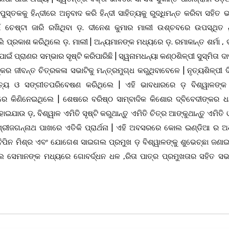
୍ତକକୁ ହିନ୍ଦୀରେ ଅନୁବାଦ କରି ହିନ୍ଦୀ ସାହିତ୍ୟକୁ ରୁଦ୍ଧିମନ୍ତ କରିବା ସହିତ
ଁ ଚେଷ୍ଟା ଜାରି ରଖିଥିବା ଡ଼. ଦୀନେଶ କୁମାର ମାଲୀ ଉଶ୍ଚବରେ ଉପସ୍ଥିତ 
୍ରକାଶ କରିଥିଲେ ଡ଼. ମାଲୀ | ଅନ୍ୟମାନଙ୍କ ମଧ୍ୟରେ ଡ଼. ରମାକାନ୍ତ ଶର୍ମା , ଡ଼.
ଇଁ ପ୍ରାଣର ସମ୍ଭାର ସୃଷ୍ଟି କରିପାରିଛି | ସ୍ୱନାମଧନ୍ୟା କଣ୍ଠଶିଳ୍ପୀ ସୁସ୍ମିତା 
ର ଜୀବନ୍ତ ଚିତ୍ରକଳା ସଭାଟିକୁ ମନ୍ତ୍ରମୁଗ୍ଧ କରୁଥିବାବେଳେ | ନୃତ୍ୟଶିଳ୍ପୀ ଦି
ନୃତ୍ୟ ଓ ସଙ୍ଗୀତପରିବେଷଣ କରିଥିଲେ | ଏହି ଭାବଧାରରେ ଡ଼ ବିଶ୍ୱାଳଙ୍କ 
ରେ କିଣିନେଇଥିଲେ | ଶେଷରେ ବରିଷ୍ଠ ସାମ୍ବାଦିକ କିଶୋର ଦ୍ବିବେଦୀଙ୍କର ଧ
ୋଇଯାଉ ଡ଼, ବିଶ୍ୱାଳ ଏମିତି ସୃଷ୍ଟି କରୁଥାନ୍ତୁ ଏମିତି ଚିତ୍ର ଆଙ୍କୁଥାନ୍ତୁ ଏମିତି
 ଶ୍ରୀଜଗନ୍ନାଥ ପାଖରେ ଏତିକି ପ୍ରାର୍ଥନା | ଏହି ଅବସରରେ କୋଲ ଇଣ୍ଡିଆ ର ଅ
ଡ଼ ବିପିନ ମିଶ୍ର ଏବଂ ଯୋଗେଶ ସାଇଗଲ ପ୍ରମୁଖ ଡ଼ ବିଶ୍ୱାଳଙ୍କୁ ଶୁଭେଚ୍ଛା ଜଣା
େମାନଙ୍କ ମଧ୍ୟରେ ଗୋବର୍ଦ୍ଧନ ଧଳ ,ରିତା ପାତ୍ର ପ୍ରମୁଖତାର ସହିତ ସଭାକ