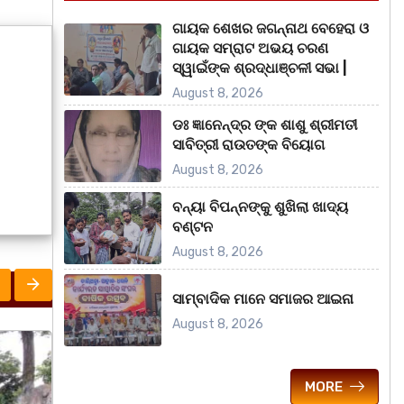
ଗାୟକ ଶେଖର ଜଗନ୍ନାଥ ବେହେରା ଓ
ଗାୟକ ସମ୍ରାଟ ଅଭୟ ଚରଣ
ସ୍ୱାଇଁଙ୍କ ଶ୍ରଦ୍ଧାଞ୍ଚଳୀ ସଭା |
August 8, 2026
ଡଃ ଜ୍ଞାନେନ୍ଦ୍ର ଙ୍କ ଶାଶୁ ଶ୍ରୀମତୀ
ସାବିତ୍ରୀ ରାଉତଙ୍କ ବିୟୋଗ
August 8, 2026
ବନ୍ୟା ବିପନ୍ନଙ୍କୁ ଶୁଖିଲା ଖାଦ୍ୟ
ବଣ୍ଟନ
August 8, 2026
ସାମ୍ବାଦିକ ମାନେ ସମାଜର ଆଇନା
August 8, 2026
ରାଜ୍ୟ
ରାଜ୍
MORE