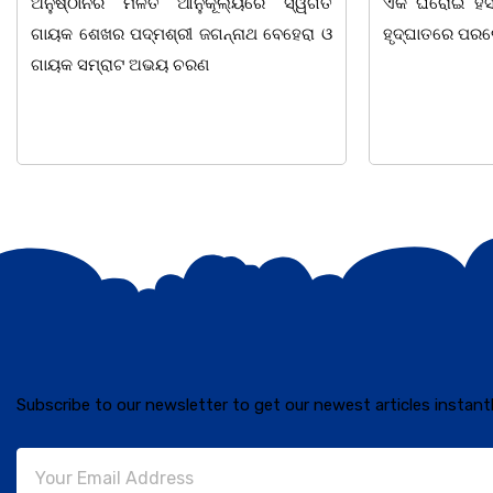
ଏକ ଘରୋଇ ହସ୍ପିଟାଲ୍ରେ ୮୭ ବର୍ଷ ବୟସରେ
ନିଜାମପୁର, ଦୁଦୁ
ହୃଦ୍ଘାତରେ ପରଲୋକ ଗମନ କରିଛନ୍ତି ।
ପଞ୍ଚାୟତରେ ପ୍ର
ବିସ୍କୁଟ,
Subscribe to our newsletter to get our newest articles instantl