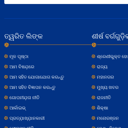
ତ୍ୱରିତ ଲିଙ୍କ
ଶୀର୍ଷ ବର୍ଗଗୁଡ଼ି
ମୂଳ ପୃଷ୍ଠା
ଶ୍ରେଣୀଭୁକ୍ତ ହ
ଆମ ବିଷଯ଼ରେ
ରାଜ୍ୟ
ଆମ ସହିତ ଯୋଗାଯୋଗ କରନ୍ତୁ
ମହାନଗର
ଆମ ସହିତ ବିଜ୍ଞାପନ କରନ୍ତୁ
ମୁଖ୍ୟ ଖବର
ଗୋପନୀଯ଼ତା ନୀତି
ରାଜନୀତି
ଆର୍କାଇଭ୍
ଶିକ୍ଷା
ପ୍ରତ୍ଯ଼ାଖ୍ଯ଼ାନକାରୀ
ମନୋରଞ୍ଜନ