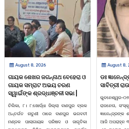
August 8, 2026
August 8,
ଡଃ ଜ୍ଞାନେନ୍ଦ୍ର ଙ୍କ ଶାଶୁ ଶ୍ରୀମତୀ
ବନ୍ୟା ବିପନ୍
ସାବିତ୍ରୀ ରାଉତଙ୍କ ବିୟୋଗ
ବଣ୍ଟନ
ଭୁବନେଶ୍ୱର-୦୭/୦୮/୨୦୨୬: ବରିଷ୍ଠ
07/08/26 ବନ୍
ରାଜନେତା, ସଂସ୍କୃତି ପୁରୁଷ ଡଃ ଆର୍ଯ୍ୟ କୁମାର
ଦଶରଥପୁର ଯୁବ
ଜ୍ଞାନେନ୍ଦ୍ରଙ୍କ ଶାଶୁ ଶ୍ରୀମତୀ ସାବିତ୍ରୀ ରାଉତ
ସାମଗ୍ରୀ ବଣ୍ଟନ
ଆଜି ଅପରାହ୍ନ ୩ ଘ. ସମୟରେ ଭୁବନେଶ୍ୱରର
ବ୍ଲକସ୍ଥ କସପ