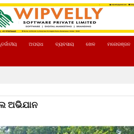
୍ତର୍ଜାତୀୟ
ଅପରାଧ
ବ୍ୟବସାୟ
ଖେଳ
ମନୋରଞ୍ଜନ
ଚାଲ ଅଭିଯାନ