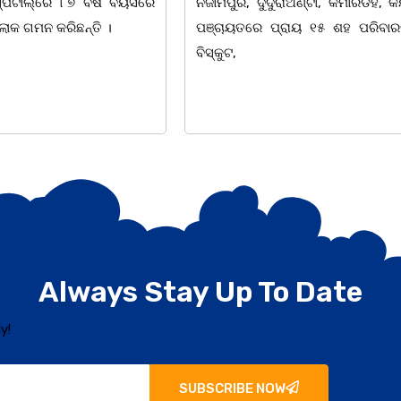
ରାଅଣ୍ଟା, କମାରଡିହ, କୟାଁ ଆଦି
ବାର୍ଷିକ ଉତ୍ସବ ଅତ୍ୟନ୍ତ ଉତ୍ସ
ାୟ ୧୫ ଶହ ପରିବାରକୁ ମୁଡି,
ଅନୁଷ୍ଠିତ ହୋଇଯାଇଛି। ସଂଘର ବରିଷ୍ଠ
ତଥା ଉପଦେଷ୍ଟା କିଶୋର
Always Stay Up To Date
y!
SUBSCRIBE NOW