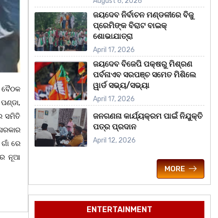
August 6, 2026
ଜୟଦେବ ନିର୍ବାଚନ ମଣ୍ଡଳୀରେ ବିଜୁ
ପ୍ରେମିଙ୍କ ବିରାଟ ବାଇକ୍
ଶୋଭାଯାତ୍ରା
April 17, 2026
ଜୟଦେବ ବିଜେପି ପକ୍ଷରୁ ମିଶ୍ରଣ
ପର୍ବନାଏବ ସରପଞ୍ଚ ସମେତ ମିଶିଲେ
ୱାର୍ଡ ସଭ୍ୟ/ସଭ୍ୟା
ଏକ ବୈଠକ
April 17, 2026
ପଣ୍ଡା,
ଜନଗଣନା କାର୍ଯ୍ୟକ୍ରମ ପାଇଁ ନିଯୁକ୍ତି
ର ସମିତି
ପତ୍ର ପ୍ରଦାନ
 ସରକାର
April 12, 2026
ଗାଁ ରେ
ରେ ନୂଆ
MORE
ENTERTAINMENT