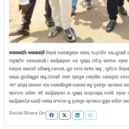
କଳାହାଣ୍ଡି: କଳାହାଣ୍ଡି
ଜିଲ୍ଲା ଗୋଲାମୁଣ୍ଡା ବ୍ଲକ୍ ଅନ୍ତର୍ଗତ କେନ୍ଦୁପାଣ
ଅନୁଷ୍ଠିତ ହୋଇଯାଇଛି। କାର୍ଯ୍ୟକ୍ରମ ରେ ମୁଖ୍ୟ ଅତିଥି ଭାବରେ ବ୍ଲକ ଅ
ମଣ୍ଡଳ ସଭାପତି ବୈଶାଖୁ କେତକୀ, ଯୁବ ନେତା ସମୀର ସାହୁ , ପୂର୍ବତନ ଜିଲ୍ଲ
ସଭ୍ୟ ଦୁର୍ଗେଶ୍ୱର ସାହୁ,ଅଗସ୍ତି ମାଝୀ ପ୍ରମୁଖ ମଞ୍ଚାସିନ ହୋଇଥିବା 
ଏବଂ ରାଜ୍ୟ ସରକାର ଙ୍କ ଲୋକାଭିମୁଖୀ ଯୋଜନା ସବୁ ତୃଣମୂଳ ସ୍ତରରେ ଜନ
ସଚେତନ କରିବା ଏହି କାର୍ଯ୍ୟକ୍ରମ ର ମୁଖ୍ୟ ଉଦ୍ଦେଶ୍ୟ ବୋଲି ବ୍ଲକ 
କାର୍ଯ୍ୟକର୍ତ୍ତା ଯୋଡ଼ି ଦଳୀୟ ସଂଗଠନ କୁ ତୃଣମୂଳ ସ୍ତରରେ ସୁଦୃଢ କରିବା 
Social Share On: