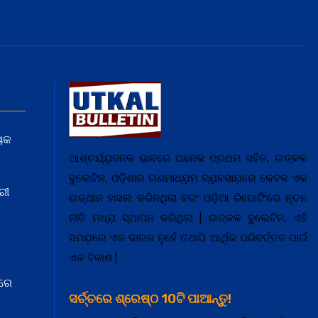
ୟକ
ଆଶ୍ଚର୍ଯ୍ଯ଼ଜନକ ଭାବରେ ଅନେକ ପ୍ରଥମ ସହିତ, ଉତ୍କଳ
ବୁଲେଟିନ, ଓଡ଼ିଶାର ଗଣମାଧ୍ଯ଼ମ ବ୍ଯ଼ବସାଯ଼ରେ କେବଳ ଏକ
ରୀ
ଉତ୍ଥାନ ହାସଲ କରିନଥିଲା ବରଂ ଓଡ଼ିଆ ରିପୋର୍ଟିଂରେ ନୂତନ
ନୀତି ମଧ୍ଯ଼ ସ୍ଥାପନ କରିଥିଲା | ଉତ୍କଳ ବୁଲେଟିନ, ଏହି
ସମଯ଼ରେ ଏକ କାଗଜ ନୁହେଁ ତଥାପି ଆର୍ଥିକ ପରିବର୍ତ୍ତନ ପାଇଁ
ଏକ ବିକାଶ |
ରେ
ସର୍ଚ୍ଚରେ ଶ୍ରେଷ୍ଠ 10ଟି ପାଆନ୍ତୁ!