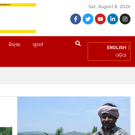
Sat, August 8, 2026
ଶିକ୍ଷା
ସୃଜନୀ
ENGLISH
ଓଡ଼ିଆ