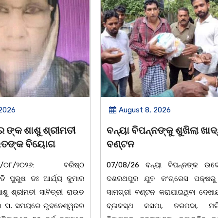
 2026
August 8, 2026
ନଙ୍କୁ ଶୁଖିଲା ଖାଦ୍ୟ
ସାମ୍ବାଦିକ ମାନେ ସମାଜର ଆ
ବାଲିଅନ୍ତା-ପାହାଳ-ଧଉଳି କାର୍ଯ୍ୟରତ ସା
ୟା ବିପନ୍ନଙ୍କ ଉଦେଶ୍ୟରେ
ସଂଘର ବାର୍ଷିକ ଉତ୍ସବ ଅନୁଷ୍ଠିତବାଲିଅ
 କଂଗ୍ରେସ ପକ୍ଷରୁ ରିଲିଫ
୮:ଅଟଳା ସ୍ଥିତ ଆସ୍ଥା ସ୍କ
 କରାଯାଇଥିବା ଦେଖାଯାଇଛି ।
ମ୍ୟାନେଜମେଣ୍ଟ ଅଡିଟୋରିୟମରେ ବାଲି
ା, ତରପଦା, ମଲିକାପୁର,
ପାହାଳ-ଧଉଳି କାର୍ଯ୍ୟରତ ସାମ୍ବାଦି