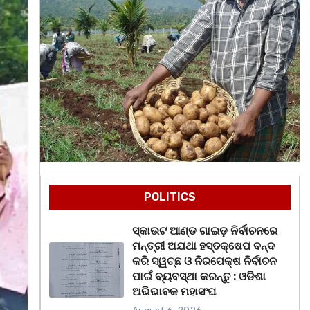
POLITICS
ସ୍କାଉଟ ଆଣ୍ଡ ଗାଇଡ଼ ନିର୍ବାଚନରେ
ମନ୍ତ୍ରୀ ଅଯଥା ହସ୍ତକ୍ଷେପ ବନ୍ଦ
କରି ସ୍ୱଚ୍ଛ ଓ ନିରପେକ୍ଷ ନିର୍ବାଚନ
ପାଇଁ ବ୍ୟବସ୍ଥା କରନ୍ତୁ : ଓଡିଶା
ଅଭିଭାବକ ମହାସଂଘ