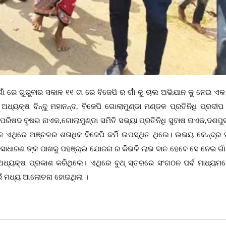
ି ଗାଁ ରେ ଗୁରୁବାର ସକାଳ ୧୧ ଟା ରେ ବିଜେପି ର ଗାଁ କୁ ଚାଲ ଅଭିଯାନ କୁ ନେଇ 
ଧ୍ୟକ୍ଷ ବିନ୍ଦୁ ମହାନନ୍ଦ, ବିଜେପି ଗୋଲାମୁଣ୍ଡା ମଣ୍ଡଳ ପ୍ରତିନିଧି ପ୍ରଦୀପ 
ାପରିଷଦ ବୃଷଭ ନାଏକ,ଗୋଲାମୁଣ୍ଡା ସମିତି ସଭ୍ୟା ପ୍ରତିନିଧି ସୁବାଷ ନାଏକ,ଦଶପୁ
ବେଳେ ଏଥିରେ ଅଞ୍ଚଳର ଶତାଧିକ ବିଜେପି କର୍ମି ଉପସ୍ଥିତ ଥିଲେ। ଉଭୟ କେନ୍ଦ୍ର
ସାଧାରଣ ଙ୍କ ପାଖକୁ ପହଞ୍ଚାଇ ଯୋଜନା ର କିଭଳି ଲାଭ ବାନ ହେବେ ସେ ନେଇ ଗାଁ 
ଅଧ୍ୟକ୍ଷ ପ୍ରକାଶ କରିଥିଲେ। ଏଥିରେ ବୁଥ୍ ସ୍ତରରେ ସଂଗଠନ ପର୍ବ ମାଧ୍ୟମ
ପାଇଁ ମଧ୍ୟ ଆଲୋଚନା ହୋଇଥିଲା ।