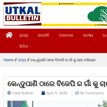
ରାଜ୍ୟ
ରାଜନୀତି
ମହାନଗର
ଜାତୀୟ
ଅନ
ଭିଡିଓ
Home
//
ରାଜ୍ୟ
//
କେନ୍ଦୁପାଣି ଠାରେ ବିଜେପି ର ଗାଁ କୁ ଚାଲ ଅଭିଯାନ
କେନ୍ଦୁପାଣି ଠାରେ ବିଜେପି ର ଗାଁ କୁ 
Utkal Bulletin
April 11, 2025
No Comments