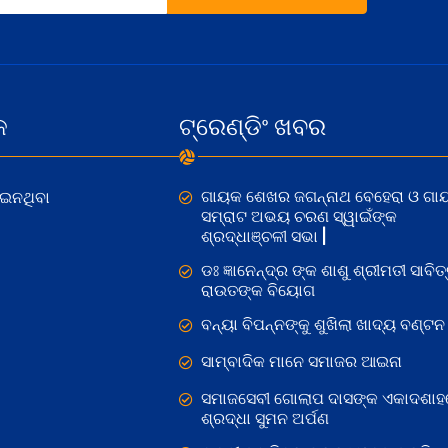
କ
ଟ୍ରେଣ୍ଡିଂ ଖବର
ଗାୟକ ଶେଖର ଜଗନ୍ନାଥ ବେହେରା ଓ ଗା
ୋଇନଥିବା
ସମ୍ରାଟ ଅଭୟ ଚରଣ ସ୍ୱାଇଁଙ୍କ
ଶ୍ରଦ୍ଧାଞ୍ଚଳୀ ସଭା |
ଡଃ ଜ୍ଞାନେନ୍ଦ୍ର ଙ୍କ ଶାଶୁ ଶ୍ରୀମତୀ ସାବିତ୍
ରାଉତଙ୍କ ବିୟୋଗ
ବନ୍ୟା ବିପନ୍ନଙ୍କୁ ଶୁଖିଲା ଖାଦ୍ୟ ବଣ୍ଟନ
ସାମ୍ବାଦିକ ମାନେ ସମାଜର ଆଇନା
ସମାଜସେବୀ ଗୋଲାପ ଦାସଙ୍କ ଏକାଦଶାହ
ଶ୍ରଦ୍ଧା ସୁମନ ଅର୍ପଣ