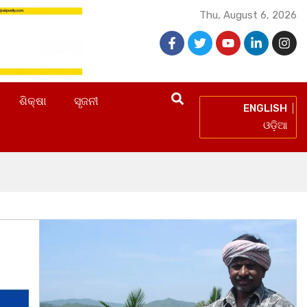
Thu, August 6, 2026
ଶିକ୍ଷା
ସୃଜନୀ
ENGLISH
ଓଡ଼ିଆ