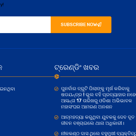
y!
SUBSCRIBE NOW
କ
ଟ୍ରେଣ୍ଡିଂ ଖବର
ପୁନର୍ବାର ତ୍ରୁଟି ପିଲାଙ୍କୁ ମୂର୍ଖ କରିବାକୁ
ୋଇନଥିବା
ଷଡଯନ୍ତ୍ର ! ଭୁଲ ବହି ପ୍ରତ୍ୟାହାର ନହ
ଆସନ୍ତା 17 ତାରିଖରୁ ଓଡିଶା ଅଭିଭାବକ
ମହାସଂଘର ଆମରଣ ଅନଶନ
ଆତ୍ମହତ୍ୟା କରୁଥିବା ଯୁବକକୁ ଦେବ ଦୂତ 
ଜୀବନ ବଞ୍ଚାଇଲେ ଥାନା ଅଧିକାରୀ।
ନୀଳକଣ୍ଠ ଦାସ ଥିଲେ ବହୁମୁଖୀ ବ୍ୟକ୍ତିତ୍