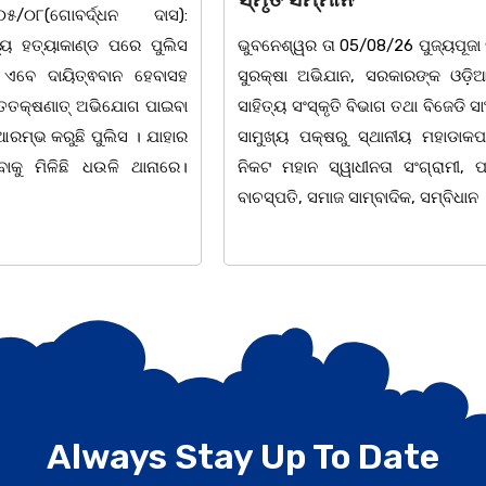
ସୁଯୋଗ୍ଯ ସନ୍ତାନସତ୍ୟବାଦୀ ଶ୍ରେଷ
5/08/26 ପୁଜ୍ୟପୂଜା ସଂସ୍କୃତି
,ନବରବି ସମ ଉଜ୍ଜ୍ବଳମୟ ହେଜ୍ଞା
ନ, ସରକାରଙ୍କ ଓଡ଼ିଆ ଭାଷା,
ନୀଳକଣ୍ଠ lଆଦର୍ଶ ଶିକ୍ଷକ,
 ବିଭାଗ ତଥା ବିଜେଡି ସାଂସ୍କୃତିକ
ସୁଲେଖକସୁଉଜ୍ଜ୍ବଳ ଦୀପଶିଖାକବ
ରୁ ସ୍ଥାନୀୟ ମହାଡାକପାଳ ଛକ
ପ୍ରତି ଅକ୍ଷରରେମାଟି,ଜାତି କଥ
ାଧୀନତା ସଂଗ୍ରାମୀ, ପ୍ରାକ୍ତନ
lସତ୍ୟବାଦୀ ର ବନବିଦ୍ୟାଳୟେ ,
ସାମ୍ବାଦିକ, ସମ୍ବିଧାନ
ଚେତନା,ଅଜ୍ଞାନଅନ୍ଧାର ଦୂରୀଭୂତକଲବାଣ୍ଟି
ଭାବନା
Always Stay Up To Date