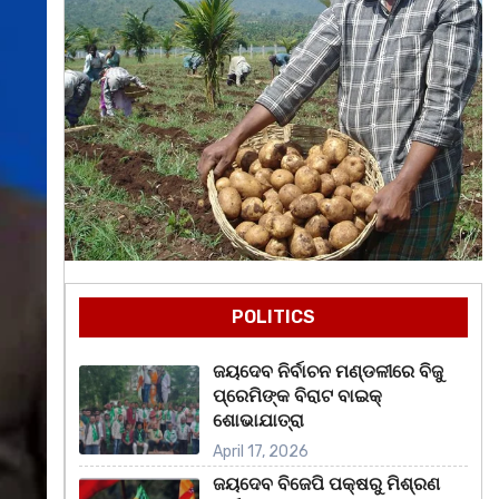
POLITICS
ଜୟଦେବ ନିର୍ବାଚନ ମଣ୍ଡଳୀରେ ବିଜୁ
ପ୍ରେମିଙ୍କ ବିରାଟ ବାଇକ୍
ଶୋଭାଯାତ୍ରା
April 17, 2026
ଜୟଦେବ ବିଜେପି ପକ୍ଷରୁ ମିଶ୍ରଣ