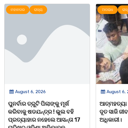
ଅପରାଧ
ରାଜ୍ୟ
ମହାନଗର
ର
August 6, 2026
August 5,
ଆତ୍ମହତ୍ୟା କରୁଥିବା ଯୁବକକୁ ଦେବ
ନୀଳକଣ୍ଠ ଦା
ଦୂତ ସାଜି ଜୀବନ ବଞ୍ଚାଇଲେ ଥାନା
ବ୍ୟକ୍ତିତ୍ୱ 
ଅଧିକାରୀ।
ସାରସ୍ୱତ ପ୍
ସ୍ମୃତି ସମ୍ମା