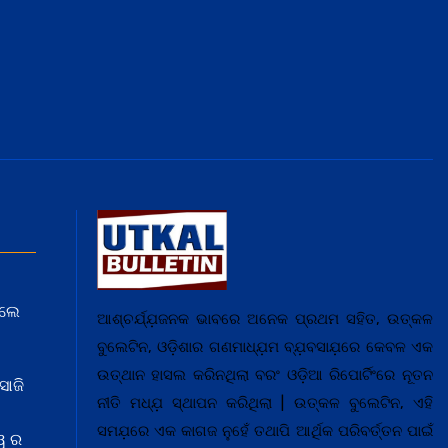
େଲେ
ଆଶ୍ଚର୍ଯ୍ଯ଼ଜନକ ଭାବରେ ଅନେକ ପ୍ରଥମ ସହିତ, ଉତ୍କଳ
ବୁଲେଟିନ, ଓଡ଼ିଶାର ଗଣମାଧ୍ଯ଼ମ ବ୍ଯ଼ବସାଯ଼ରେ କେବଳ ଏକ
ଉତ୍ଥାନ ହାସଲ କରିନଥିଲା ବରଂ ଓଡ଼ିଆ ରିପୋର୍ଟିଂରେ ନୂତନ
ସାଜି
ନୀତି ମଧ୍ଯ଼ ସ୍ଥାପନ କରିଥିଲା | ଉତ୍କଳ ବୁଲେଟିନ, ଏହି
ସମଯ଼ରେ ଏକ କାଗଜ ନୁହେଁ ତଥାପି ଆର୍ଥିକ ପରିବର୍ତ୍ତନ ପାଇଁ
ୱ ର