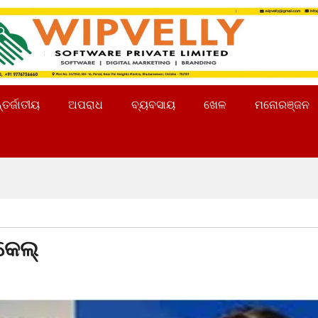
୍ତର୍ଜାତୀୟ
ଅପରାଧ
ବ୍ୟବସାୟ
ଖେଳ
ମନୋରଞ୍ଜନ
କେଲ୍‌