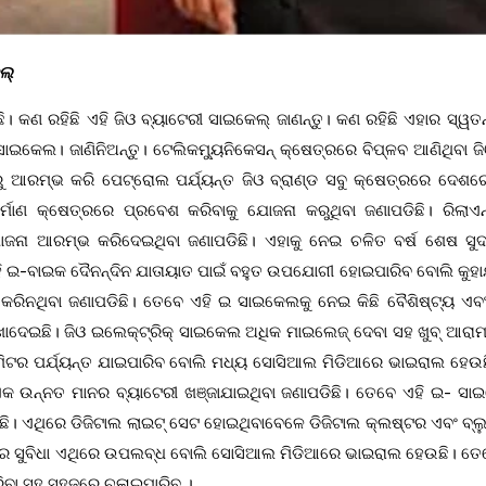
୍‌
। କଣ ରହିଛି ଏହି ଜିଓ ବ୍ୟାଟେରୀ ସାଇକେଲ୍ ଜାଣନ୍ତୁ। କଣ ରହିଛି ଏହାର ସ୍ୱତନ୍
ାଇକେଲ। ଜାଣିନିଅନ୍ତୁ। ଟେଲିକମ୍ୟୁନିକେସନ୍ କ୍ଷେତ୍ରରେ ବିପ୍ଳବ ଆଣିଥିବା ଜ
ରୁ ଆରମ୍ଭ କରି ପେଟ୍ରୋଲ ପର୍ଯ୍ୟନ୍ତ ଜିଓ ବ୍ରାଣ୍ଡ ସବୁ କ୍ଷେତ୍ରରେ ଦେଶର
ର୍ମାଣ କ୍ଷେତ୍ରରେ ପ୍ରବେଶ କରିବାକୁ ଯୋଜନା କରୁଥିବା ଜଣାପଡିଛି। ରିଲାଏନ
ୋଜନା ଆରମ୍ଭ କରିଦେଇଥିବା ଜଣାପଡିଛି। ଏହାକୁ ନେଇ ଚଳିତ ବର୍ଷ ଶେଷ ସୁଦ୍
 ଏହି ଇ-ବାଇକ ଦୈନନ୍ଦିନ ଯାତାୟାତ ପାଇଁ ବହୁତ ଉପଯୋଗୀ ହୋଇପାରିବ ବୋଲି କୁହା
 କରିନଥିବା ଜଣାପଡିଛି। ତେବେ ଏହି ଇ ସାଇକେଲକୁ ନେଇ କିଛି ବୈଶିଷ୍ଟ୍ୟ ଏବ
ାଦେଇଛି। ଜିଓ ଇଲେକ୍ଟ୍ରିକ୍ ସାଇକେଲ ଅଧିକ ମାଇଲେଜ୍ ଦେବା ସହ ଖୁବ୍ ଆରା
ିଟର ପର୍ଯ୍ୟନ୍ତ ଯାଇପାରିବ ବୋଲି ମଧ୍ୟ ସୋସିଆଲ ମିଡିଆରେ ଭାଇରାଲ ହେଉଛ
କ ଉନ୍ନତ ମାନର ବ୍ୟାଟେରୀ ଖଞ୍ଜାଯାଇଥିବା ଜଣାପଡିଛି। ତେବେ ଏହି ଇ- ସା
ଛି। ଏଥିରେ ଡିଜିଟାଲ ଲାଇଟ୍ ସେଟ ହୋଇଥିବାବେଳେ ଡିଜିଟାଲ କ୍ଲଷ୍ଟର ଏବଂ ବ୍ଲୁ
ରିବାର ସୁବିଧା ଏଥିରେ ଉପଲବ୍ଧ ବୋଲି ସୋସିଆଲ ମିଡିଆରେ ଭାଇରାଲ ହେଉଛି। ତେ
ିବା ସହ ସହଜରେ ଚଳାଇପାରିବ ।