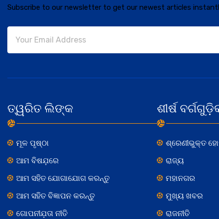
Subscribe to our newsletter to get our newest articles instantl
ତ୍ୱରିତ ଲିଙ୍କ
ଶୀର୍ଷ ବର୍ଗଗୁଡ଼ି
ମୂଳ ପୃଷ୍ଠା
ଶ୍ରେଣୀଭୁକ୍ତ ହ
ଆମ ବିଷଯ଼ରେ
ରାଜ୍ୟ
ଆମ ସହିତ ଯୋଗାଯୋଗ କରନ୍ତୁ
ମହାନଗର
ଆମ ସହିତ ବିଜ୍ଞାପନ କରନ୍ତୁ
ମୁଖ୍ୟ ଖବର
ଗୋପନୀଯ଼ତା ନୀତି
ରାଜନୀତି