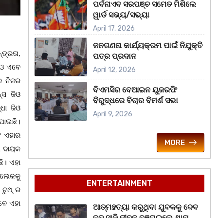
ପର୍ବନାଏବ ସରପଞ୍ଚ ସମେତ ମିଶିଲେ
ୱାର୍ଡ ସଭ୍ୟ/ସଭ୍ୟା
April 17, 2026
ଜନଗଣନା କାର୍ଯ୍ୟକ୍ରମ ପାଇଁ ନିଯୁକ୍ତି
ତ୍ରତା,
ପତ୍ର ପ୍ରଦାନ
ିଓ ଏବେ
April 12, 2026
େ ନିଜର
ବିଏମସିର ବେଆଇନ ୟୁଜରଫି
୍ସ ଜିଓ
ବିରୁଦ୍ଧରେ ବିଚାର ବିମର୍ଶ ସଭା
ଧା ଜିଓ
April 9, 2026
ଯାଉଛି।
ଂ ଏହାର
MORE
ମ ଦାୟକ
ି। ଏହା
ଇଲେକକୁ
ENTERTAINMENT
 ଟୁଥ୍ ର
ବେ ଏହା
ଆତ୍ମହତ୍ୟା କରୁଥିବା ଯୁବକକୁ ଦେବ
ଦୂତ ସାଜି ଜୀବନ ବଞ୍ଚାଇଲେ ଥାନା