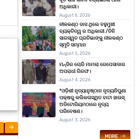
ଅଧିକାରୀ।
August 6, 2026
ନୀଳକଣ୍ଠ ଦାସ ଥିଲେ ବହୁମୁଖୀ
ବ୍ୟକ୍ତିତ୍ୱ ର ଅଧିକାରୀ /ତିନି
ସାରସ୍ୱତ ପ୍ରତିଭାଙ୍କୁ ନୀଳକଣ୍ଠ
ସ୍ମୃତି ସମ୍ମାନ
August 5, 2026
ମନ୍ଦିର ଚୋରି ମାମଲା ରେପେସାଦାର
ଅପରାଧୀ ଗିରଫ।
August 4, 2026
*ଓଡ଼ିଶୀ ନୃତ୍ୟାନୁଷ୍ଠାନ ନୃତ୍ୟନିପୁଣା
ପକ୍ଷରୁ କଲିକତାସ୍ଥିତ ବାଟା ହାଉସ୍
ଅଡିଟୋରିୟମଠାରେ ନୃତ୍ୟ
ପରିବେଷଣ।
August 3, 2026
MORE