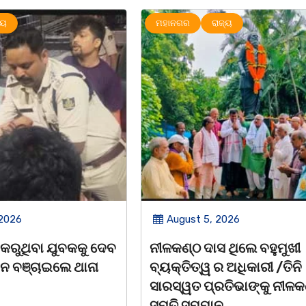
ାଜ୍ୟ
UNCATEGORIZED
ମହାନଗର
 2026
August 5, 2026
ସ ଥିଲେ ବହୁମୁଖୀ
ବକୁଳବନର ମହକ ସତ୍ୟବାଦୀ 
ର ଅଧିକାରୀ /ତିନି
ସନ୍ଥ
ରତିଭାଙ୍କୁ ନୀଳକଣ୍ଠ
ପଣ୍ଡିତ ନୀଳକଣ୍ଠ ଦାଶ
ଉତ୍କଳ
ନ