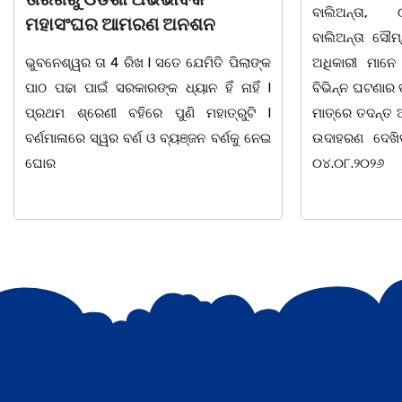
ବାଲିଅନ୍ତା, ୦୫/୦୮(ଗୋବର୍ଦ୍ଧନ ଦାସ):
ବାଲିଅନ୍ତା ସୌମ୍ୟ ହତ୍ୟାକାଣ୍ଡ ପରେ ପୁଲିସ
ଭୁବନେଶ୍ୱର ତା 0
ଅଧିକାରୀ ମାନେ ଏବେ ଦାୟିତ୍ଵବାନ ହେବାସହ
ସୁରକ୍ଷା ଅଭିଯା
ବିଭିନ୍ନ ଘଟଣାର ତତକ୍ଷଣାତ୍ ଅଭିଯୋଗ ପାଇବା
ସାହିତ୍ୟ ସଂସ୍କୃତି
ମାତ୍ରେ ତଦନ୍ତ ଆରମ୍ଭ କରୁଛି ପୁଲିସ । ଯାହାର
ସାମୁଖ୍ୟ ପକ୍ଷ
ଉଦାହରଣ ଦେଖିବାକୁ ମିଳିଛି ଧଉଳି ଥାନାରେ।
ନିକଟ ମହାନ ସ୍ୱ
୦୪.୦୮.୨୦୨୬
ବାଚସ୍ପତି, ସମାଜ 