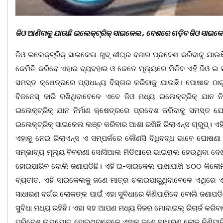
ଜିଓ ଆଣିବାକୁ ଯାଉଛି ଇଲେକ୍ଟ୍ରିକ୍ ସାଇକେଲ , ଦେଶରେ ଗଡ଼ିବ ଜିଓ ସାଇକେଲ
ଜିଓ ଇଲେକ୍ଟ୍ରିକ୍ ସାଇକେଲ ଖୁବ୍ ଶୀଘ୍ର ବଜାର ପ୍ରବେଶ କରିବାକୁ ଯାଉଛି
କେମିତି କରିବେ ଏହାର ବ୍ୟବହାର ଓ କେତେ ମୂଲ୍ୟରେ ମିଳିବ ଏହି ଜିଓ ଇ ସ
ସମସ୍ତ କ୍ଷେତ୍ରରେ ପ୍ରାଧାନ୍ୟ ବିସ୍ତାର କରିବାକୁ ଯାଉଛି। ପୋଷାକ ଠା
ବିଜନେସ୍ ଜାରି ରଖିଥିବାବେଳେ ଏବେ ଜିଓ ମଧ୍ୟ ଇଲେକ୍ଟ୍ରିକ୍ ଯାନ ନି
ଇଲେକ୍ଟ୍ରିକ୍ ଯାନ ନିର୍ମାଣ କ୍ଷେତ୍ରରେ ପ୍ରବେଶ କରିବାକୁ ସମସ୍ତ ଯ
ଇଲେକ୍ଟ୍ରିକ୍ ସାଇକେଲ ଲଞ୍ଚ କରିବାର ଆଶା ରଖିଛି ରିଲାଏନ୍ସ ଗ୍ରୁପ୍‌।
ଏହାକୁ ନେଇ ରିଲାଏନ୍ସ ଏ ସମ୍ପର୍କରେ କୌଣସି ବିଧିବଦ୍ଧ ଭାବେ ଘୋଷଣା
ସମ୍ଭାବ୍ୟ ମୂଲ୍ୟ ବିବରଣୀ ସୋସିଆଲ ମିଡିଆରେ ଭାଇରାଲ ହେଉଥିବା ଦେଖ
ହୋଇପାରିବ ବୋଲି ଜଣାପଡିଛି। ଏହି ଇ-ସାଇକେଲ ପାଖାପାଖି ୪୦୦ କିଲୋମ
ବ୍ୟତୀତ, ଏହି ସାଇକେଲକୁ ଜଣେ ମାତ୍ର ଚଳାଇପାରୁଥିବାବେଳେ ଏଥିରେ ଏ
ସାଧାରଣ ବର୍ଗର ଲୋକଙ୍କ ପାଇଁ ଏହା ସୁବିଧାରେ କିଣିପାରିବେ ବୋଲି ଜଣାପଡି
ସୁବିଧା ମଧ୍ୟ ରହିଛି। ଏହା ସହ ଆପଣ ମଧ୍ୟ ନିଜର ମୋବାଇଲ୍ ରିଚାର୍ଜ କ
ପରିବେଶ ଉପଯୋଗ ହୋଇଥିବାବେଳେ ଏହାକୁ ଜଣେ ସାଧାରଣ ଲୋକ କିଣିପାର