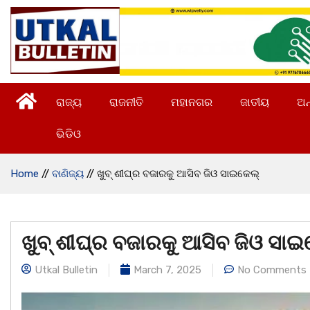
ରାଜ୍ୟ
ରାଜନୀତି
ମହାନଗର
ଜାତୀୟ
ଅନ
ଭିଡିଓ
Home
//
ବାଣିଜ୍ୟ
//
ଖୁବ୍ ଶୀଘ୍ର ବଜାରକୁ ଆସିବ ଜିଓ ସାଇକେଲ୍‌
ଖୁବ୍ ଶୀଘ୍ର ବଜାରକୁ ଆସିବ ଜିଓ ସାଇ
Utkal Bulletin
March 7, 2025
No Comments