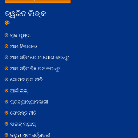
ତ୍ୱରିତ ଲିଙ୍କ
ମୂଳ ପୃଷ୍ଠା
ଆମ ବିଷଯ଼ରେ
ଆମ ସହିତ ଯୋଗାଯୋଗ କରନ୍ତୁ
ଆମ ସହିତ ବିଜ୍ଞାପନ କରନ୍ତୁ
ଗୋପନୀଯ଼ତା ନୀତି
ଆର୍କାଇଭ୍
ପ୍ରତ୍ଯ଼ାଖ୍ଯ଼ାନକାରୀ
ଫେରସ୍ତ ନୀତି
ସାଇଟ୍ ମ୍ଯ଼ାପ୍
ନିଯ଼ମ ଏବଂ ସର୍ତ୍ତାବଳୀ