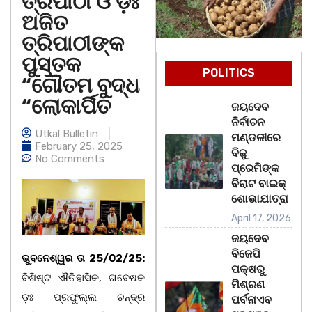
ତ୍ରିପାଠୀ ଓ ଡ଼ଃ
ଅଜିତ
ତ୍ରିପାଠୀଙ୍କ
ପୁସ୍ତକ
POLITICS
“ଗୌତମ ବୁଦ୍ଧ
“ଲୋକାର୍ପିତ
ଜୟଦେବ
ନିର୍ବାଚନ
Utkal Bulletin
ମଣ୍ଡଳୀରେ
February 25, 2025
ବିଜୁ
No Comments
ପ୍ରେମିଙ୍କ
ବିରାଟ ବାଇକ୍
ଶୋଭାଯାତ୍ରା
April 17, 2026
ଜୟଦେବ
ବିଜେପି
ଭୁବନେଶ୍ୱର ତା 25/02/25:
ପକ୍ଷରୁ
ବିଶିଷ୍ଟ ଐତିହାସିକ, ଗବେଷକ
ମିଶ୍ରଣ
ଡ଼ଃ ପ୍ରଫୁଲ୍ଲ ଚନ୍ଦ୍ର
ପର୍ବନାଏବ