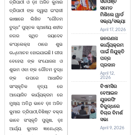
ସରପଞ୍ଚ
ତ୍ରିପାଠୀ ଓ ଡ଼ଃ ଅଜିତ କୁମାର
ସମେତ
ତ୍ରିପାଠୀ ଙ୍କ ଦ୍ୱାରା ଇଂରାଜୀ
ମିଶିଲେ ୱାର୍ଡ
ଭାଷାରେ ଲିଖିତ “ଗୌତମ
ସଭ୍ୟ/ସଭ୍ୟା
ବୁଦ୍ଧ” ପୁସ୍ତକ ସ୍ଥାନୀୟ ଶହୀଦ
April 17, 2026
ନଗର ସ୍ଥିତ ଜୟଦେବ
ଜନଗଣନା
କଂପ୍ଲେକ୍ସ ଠାରେ ଶୁଭ
କାର୍ଯ୍ୟକ୍ରମ
ପାଇଁ ନିଯୁକ୍ତି
ଉନ୍ମୋଚନ ହୋଇଯାଇଛି l ଗୀତା
ପତ୍ର
ବେହେରା ଙ୍କ ସଂଯୋଜନା ଓ
ପ୍ରଦାନ
ଶୁଭମ ଓଝା ଙ୍କ ଗୌତମ ବୁଦ୍ଧ
April 12,
2026
ଙ୍କ ଉପରେ ଆଧାରିତ
ବିଏମସିର
ସାଂସ୍କୃତିକ ନୃତ୍ୟ ରେ
ବେଆଇନ
ଆୟୋଜିତ କାର୍ଯ୍ୟକ୍ରମ ରେ
ୟୁଜରଫି
ମୁଖ୍ୟ ଅତିଥି ଭାବେ ଡ଼ଃ ଅଜିତ
ବିରୁଦ୍ଧରେ
କୁମାର ତ୍ରିପାଠୀ,ବିଶିଷ୍ଟ ବକ୍ତା
ବିଚାର ବିମର୍ଶ
ସଭା
ଭାବେ ସଂସ୍କୃତି ପୁରୁଷ, ଡ଼ଃ
April 9, 2026
ଆର୍ଯ୍ୟ କୁମାର ଜ୍ଞାନେନ୍ଦ୍ର,