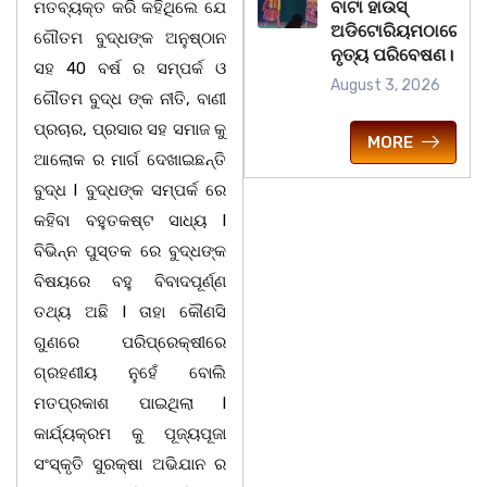
ବାଟା ହାଉସ୍
ମତବ୍ୟକ୍ତ କରି କହିଥିଲେ ଯେ
ଅଡିଟୋରିୟମଠାରେ
ଗୌତମ ବୁଦ୍ଧଙ୍କ ଅନୁଷ୍ଠାନ
ନୃତ୍ୟ ପରିବେଷଣ।
ସହ 40 ବର୍ଷ ର ସମ୍ପର୍କ ଓ
August 3, 2026
ଗୌତମ ବୁଦ୍ଧ ଙ୍କ ନୀତି, ବାଣୀ
ପ୍ରଚାର, ପ୍ରସାର ସହ ସମାଜ କୁ
MORE
ଆଲୋକ ର ମାର୍ଗ ଦେଖାଇଛନ୍ତି
ବୁଦ୍ଧ l ବୁଦ୍ଧଙ୍କ ସମ୍ପର୍କ ରେ
କହିବା ବହୁତକଷ୍ଟ ସାଧ୍ୟ l
ବିଭିନ୍ନ ପୁସ୍ତକ ରେ ବୁଦ୍ଧଙ୍କ
ବିଷୟରେ ବହୁ ବିବାଦପୂର୍ଣ୍ଣ
ତଥ୍ୟ ଅଛି l ତାହା କୌଣସି
ଗୁଣରେ ପରିପ୍ରେକ୍ଷୀରେ
ଗ୍ରହଣୀୟ ନୁହେଁ ବୋଲି
ମତପ୍ରକାଶ ପାଇଥିଲା l
କାର୍ଯ୍ୟକ୍ରମ କୁ ପୂଜ୍ୟପୂଜା
ସଂସ୍କୃତି ସୁରକ୍ଷା ଅଭିଯାନ ର