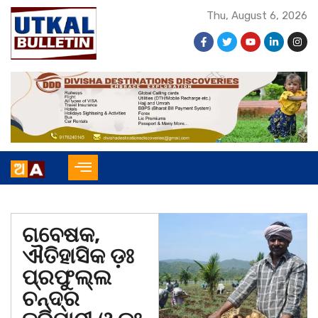
Thu, August 6, 2026
ଗବେଷକ,
ଐତିହାସିକ ଡ଼ଃ
ପ୍ରଫୁଲ୍ଲ
ଚନ୍ଦ୍ର