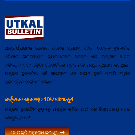
ଆଶ୍ଚର୍ଯ୍ଯ଼ଜନକ ଭାବରେ ଅନେକ ପ୍ରଥମ ସହିତ, ଉତ୍କଳ ବୁଲେଟିନ,
ଓଡ଼ିଶାର ଗଣମାଧ୍ଯ଼ମ ବ୍ଯ଼ବସାଯ଼ରେ କେବଳ ଏକ ଉତ୍ଥାନ ହାସଲ
କରିନଥିଲା ବରଂ ଓଡ଼ିଆ ରିପୋର୍ଟିଂରେ ନୂତନ ନୀତି ମଧ୍ଯ଼ ସ୍ଥାପନ କରିଥିଲା |
ଉତ୍କଳ ବୁଲେଟିନ, ଏହି ସମଯ଼ରେ ଏକ କାଗଜ ନୁହେଁ ତଥାପି ଆର୍ଥିକ
ପରିବର୍ତ୍ତନ ପାଇଁ ଏକ ବିକାଶ |
ସର୍ଚ୍ଚରେ ଶ୍ରେଷ୍ଠ 10ଟି ପାଆନ୍ତୁ!
ଉତ୍କଳ ବୁଲେଟିନ ନ୍ଯ଼ୁଜକୁ ଅନୁକୂଳ କରିବା ପାଇଁ ଏକ ବିଶ୍ୱସନୀଯ଼ ସେବା
ଖୋଜୁଛନ୍ତି କି?
ଏକ ଉକ୍ତି ଅନୁରୋଧ କରନ୍ତୁ