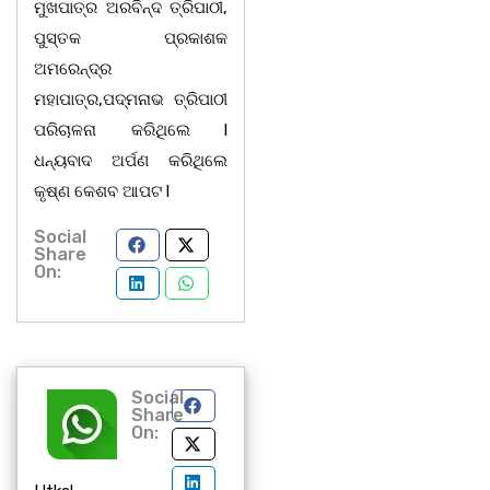
ମୁଖପାତ୍ର ଅରବିନ୍ଦ ତ୍ରିପାଠୀ,
ପୁସ୍ତକ ପ୍ରକାଶକ
ଅମରେନ୍ଦ୍ର
ମହାପାତ୍ର,ପଦ୍ମନାଭ ତ୍ରିପାଠୀ
ପରିଚାଳନା କରିଥିଲେ l
ଧନ୍ୟବାଦ ଅର୍ପଣ କରିଥିଲେ
କୃଷ୍ଣ କେଶବ ଆପଟ l
Social
Share
On:
Social
Share
On: