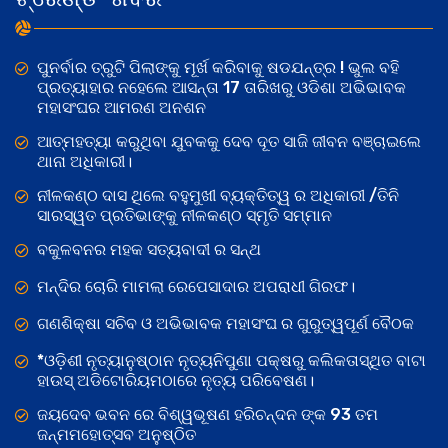
ପୁନର୍ବାର ତ୍ରୁଟି ପିଲାଙ୍କୁ ମୂର୍ଖ କରିବାକୁ ଷଡଯନ୍ତ୍ର ! ଭୁଲ ବହି
ପ୍ରତ୍ୟାହାର ନହେଲେ ଆସନ୍ତା 17 ତାରିଖରୁ ଓଡିଶା ଅଭିଭାବକ
ମହାସଂଘର ଆମରଣ ଅନଶନ
ଆତ୍ମହତ୍ୟା କରୁଥିବା ଯୁବକକୁ ଦେବ ଦୂତ ସାଜି ଜୀବନ ବଞ୍ଚାଇଲେ
ଥାନା ଅଧିକାରୀ।
ନୀଳକଣ୍ଠ ଦାସ ଥିଲେ ବହୁମୁଖୀ ବ୍ୟକ୍ତିତ୍ୱ ର ଅଧିକାରୀ /ତିନି
ସାରସ୍ୱତ ପ୍ରତିଭାଙ୍କୁ ନୀଳକଣ୍ଠ ସ୍ମୃତି ସମ୍ମାନ
ବକୁଳବନର ମହକ ସତ୍ୟବାଦୀ ର ସନ୍ଥ
ମନ୍ଦିର ଚୋରି ମାମଲା ରେପେସାଦାର ଅପରାଧୀ ଗିରଫ।
ଗଣଶିକ୍ଷା ସଚିବ ଓ ଅଭିଭାବକ ମହାସଂଘ ର ଗୁରୁତ୍ୱପୂର୍ଣ ବୈଠକ
*ଓଡ଼ିଶୀ ନୃତ୍ୟାନୁଷ୍ଠାନ ନୃତ୍ୟନିପୁଣା ପକ୍ଷରୁ କଲିକତାସ୍ଥିତ ବାଟା
ହାଉସ୍ ଅଡିଟୋରିୟମଠାରେ ନୃତ୍ୟ ପରିବେଷଣ।
ଜୟଦେବ ଭବନ ରେ ବିଶ୍ୱଭୂଷଣ ହରିଚନ୍ଦନ ଙ୍କ 93 ତମ
ଜନ୍ମମହୋତ୍ସବ ଅନୁଷ୍ଠିତ