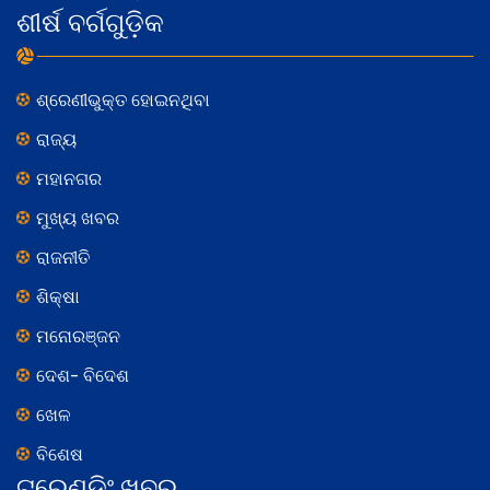
ଶୀର୍ଷ ବର୍ଗଗୁଡ଼ିକ
ଶ୍ରେଣୀଭୁକ୍ତ ହୋଇନଥିବା
ରାଜ୍ୟ
ମହାନଗର
ମୁଖ୍ୟ ଖବର
ରାଜନୀତି
ଶିକ୍ଷା
ମନୋରଞ୍ଜନ
ଦେଶ- ବିଦେଶ
ଖେଳ
ବିଶେଷ
ଟ୍ରେଣ୍ଡିଂ ଖବର