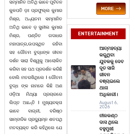
ସମ୍ମାନିତ ଅତିଥି ଭାବେ ପୂର୍ବତନ
MORE
କୁଳପତି ଡ଼ଃ ପ୍ରଫୁଲ୍ଲ କୁମାର
ମିଶ୍ର, ଅନ୍ୟତମ ସମ୍ମାନିତ
ଅତିଥି ଭାବେ ଡ଼ ସୁନୀଲ କୁମାର
ENTERTAINMENT
ମିଶ୍ର, ପଣ୍ଡିତ ଗଦାଧର
ମହାପାତ୍ର,ଉପସ୍ଥିତ ରହିବା
ଆତ୍ମହତ୍ୟା
ସହ ଗୌତମ ବୁଦ୍ଧଙ୍କ ଜୀବନ
କରୁଥିବା
ଦର୍ଶନ ସାରା ବିଶ୍ୱକୁ ଆଲୋକିତ
ଯୁବକକୁ ଦେବ
ଦୂତ ସାଜି
କରିବା ସହ ପଥ ପ୍ରଦର୍ଶନ କରିଛି
ଜୀବନ
ବୋଲି ମତରଖିଥିଲେ l ଗୌତମ
ବଞ୍ଚାଇଲେ
ବୁଦ୍ଧ ଙ୍କ ନାମରେ କିଛି ଅଣ
ଥାନା
ଓଡ଼ିଆ ମିଥ୍ୟା ପ୍ରଚାରରେ
ଅଧିକାରୀ।
ଲିପ୍ତ ଅଛନ୍ତି l ମୁଖ୍ୟବକ୍ତା
August 6,
2026
ଭାବେ ବାଗ୍ନୀ, ବରିଷ୍ଠ
ନୀଳକଣ୍ଠ
ସାମ୍ବାଦିକ ପ୍ରଦ୍ୟୁମ୍ନ ଶତପଥି
ଦାସ ଥିଲେ
ମତବ୍ୟକ୍ତ କରି କହିଥିଲେ ଯେ
ବହୁମୁଖୀ