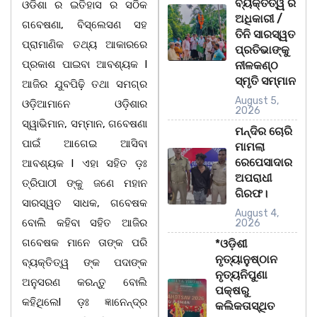
ବ୍ୟକ୍ତିତ୍ୱ ର
ଓଡିଶା ର ଇତିହାସ ର ସଠିକ
ଅଧିକାରୀ /
ଗବେଷଣା, ବିସ୍ଲେସଣ ସହ
ତିନି ସାରସ୍ୱତ
ପ୍ରାମାଣିକ ତଥ୍ୟ ଆକାରରେ
ପ୍ରତିଭାଙ୍କୁ
ପ୍ରକାଶ ପାଇବା ଆବଶ୍ୟକ l
ନୀଳକଣ୍ଠ
ସ୍ମୃତି ସମ୍ମାନ
ଆଜିର ଯୁବପିଢ଼ି ତଥା ସମଗ୍ର
August 5,
ଓଡ଼ିଆମାନେ ଓଡ଼ିଶାର
2026
ସ୍ୱାଭିମାନ, ସମ୍ମାନ, ଗବେଷଣା
ମନ୍ଦିର ଚୋରି
ପାଇଁ ଆଗେଇ ଆସିବା
ମାମଲା
ରେପେସାଦାର
ଆବଶ୍ୟକ l ଏହା ସହିତ ଡ଼ଃ
ଅପରାଧୀ
ତ୍ରିପାଠୀ ଙ୍କୁ ଜଣେ ମହାନ
ଗିରଫ।
ସାରସ୍ୱତ ସାଧକ, ଗବେଷକ
August 4,
ବୋଲି କହିବା ସହିତ ଆଜିର
2026
ଗବେଷକ ମାନେ ତାଙ୍କ ପରି
*ଓଡ଼ିଶୀ
ନୃତ୍ୟାନୁଷ୍ଠାନ
ବ୍ୟକ୍ତିତ୍ୱ ଙ୍କ ପଦାଙ୍କ
ନୃତ୍ୟନିପୁଣା
ଅନୁସରଣ କରନ୍ତୁ ବୋଲି
ପକ୍ଷରୁ
କହିଥିଲେl ଡ଼ଃ ଜ୍ଞାନେନ୍ଦ୍ର
କଲିକତାସ୍ଥିତ