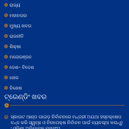
ରାଜ୍ୟ
ମହାନଗର
ମୁଖ୍ୟ ଖବର
ରାଜନୀତି
ଶିକ୍ଷା
ମନୋରଞ୍ଜନ
ଦେଶ- ବିଦେଶ
ଖେଳ
ବିଶେଷ
ଟ୍ରେଣ୍ଡିଂ ଖବର
ସ୍କାଉଟ ଆଣ୍ଡ ଗାଇଡ଼ ନିର୍ବାଚନରେ ମନ୍ତ୍ରୀ ଅଯଥା ହସ୍ତକ୍ଷେପ
ବନ୍ଦ କରି ସ୍ୱଚ୍ଛ ଓ ନିରପେକ୍ଷ ନିର୍ବାଚନ ପାଇଁ ବ୍ୟବସ୍ଥା କରନ୍ତୁ
: ଓଡିଶା ଅଭିଭାବକ ମହାସଂଘ