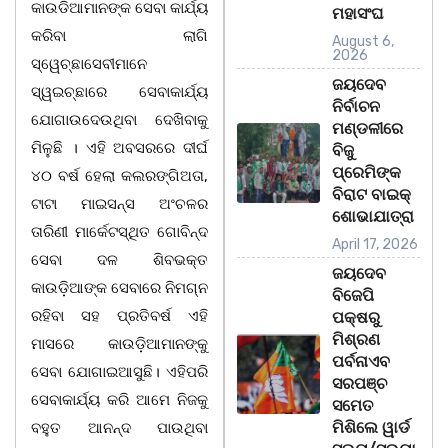
କାଉଡିଆମାନଙ୍କ ସେବା କାର୍ଯ୍ୟ
ମହାସଂଘ
କରିବା ଲାଗି
August 6,
2026
ସ୍ୱେଚ୍ଛାସେବୀମାନେ
ଜୟଦେବ
ସ୍ୱଇଚ୍ଛାରେ ସେବାକାର୍ଯ୍ୟ
ନିର୍ବାଚନ
ଯୋଗାଉଦେଉଥିବା ଦେଖିବାକୁ
ମଣ୍ଡଳୀରେ
ମିଳୁଛି । ଏହି ଅବସରରେ ଦୀର୍ଘ
ବିଜୁ
ପ୍ରେମିଙ୍କ
୪୦ ବର୍ଷ ହେଲା କଲରଙ୍ଗିଅତା,
ବିରାଟ ବାଇକ୍
ଟାଟା ମାଇସନ୍ସ ଅଂଚଳର
ଶୋଭାଯାତ୍ରା
ତାରିଣୀ ମାର୍କେଟସ୍ଥିତ ଗୋବିନ୍ଦ
April 17, 2026
ସେବା ଦଳ ଶିବଭକ୍ତ
ଜୟଦେବ
କାଉଡ଼ିଆଙ୍କ ସେବାରେ ନିମଗ୍ନ
ବିଜେପି
ରହିବା ସହ ପ୍ରତିବର୍ଷ ଏହି
ପକ୍ଷରୁ
ମିଶ୍ରଣ
ମାସରେ କାଉଡ଼ିଆମାନଙ୍କୁ
ପର୍ବନାଏବ
ସେବା ଯୋଗାଇଆସୁଛି। ଏହିପରି
ସରପଞ୍ଚ
ସେବାକାର୍ଯ୍ୟ କରି ଆମେ ନିଜକୁ
ସମେତ
ମିଶିଲେ ୱାର୍ଡ
ବହୁତ ଆନନ୍ଦ ପାଉଥିବା