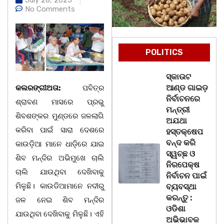
No Comments
POLITICS
ସ୍କାଉଟ
ଆଣ୍ଡ ଗାଇଡ଼
କଲରଙ୍ଗୀଅତା:
ପବିତ୍ର
ନିର୍ବାଚନରେ
ଶ୍ରାବଣ ମାସରେ ପ୍ରଭୁ
ମନ୍ତ୍ରୀ
ଶିବଶଙ୍କର ମୁଣ୍ଡରେ ଜଳଲାଗି
ଅଯଥା
କରିବା ପାଇଁ ସାରା ଦେଶରେ
ହସ୍ତକ୍ଷେପ
ବନ୍ଦ କରି
କାଉଡ଼ିଆ ମାନେ ଧାଡ଼ିରେ ଯାଇ
ସ୍ୱଚ୍ଛ ଓ
ଶିବ ମନ୍ଦିର ଅଭିମୁଖେ ଚାଲି
ନିରପେକ୍ଷ
ଚାଲି ଯାଉଥିବା ଦେଖିବାକୁ
ନିର୍ବାଚନ ପାଇଁ
ମିଳୁଛି। କାଉଡିଆମାନେ ନଦୀରୁ
ବ୍ୟବସ୍ଥା
କରନ୍ତୁ :
ଜଳ ନେଇ ଶିବ ମନ୍ଦିର
ଓଡିଶା
ଯାଉଥିବା ଦେଖିବାକୁ ମିଳୁଛି। ଏହି
ଅଭିଭାବକ