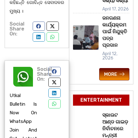
ସଭ୍ୟ/ସଭ୍ୟା
କହିଛନ୍ତି ଗୋବିନ୍ଦ ସେବାଦଳର
April 17, 2026
ମୁଖ୍ୟ ।
ଜନଗଣନା
Social
କାର୍ଯ୍ୟକ୍ରମ
Share
ପାଇଁ ନିଯୁକ୍ତି
On:
ପତ୍ର
ପ୍ରଦାନ
April 12,
2026
Social
Share
MORE
On:
Utkal
ENTERTAINMENT
Bulletin Is
Now On
ସ୍କାଉଟ
WhatsApp
ଆଣ୍ଡ ଗାଇଡ଼
ନିର୍ବାଚନରେ
Join And
ମନ୍ତ୍ରୀ