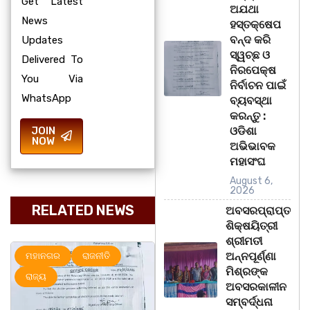
Get Latest
ଅଯଥା
News
ହସ୍ତକ୍ଷେପ
ବନ୍ଦ କରି
Updates
ସ୍ୱଚ୍ଛ ଓ
Delivered To
ନିରପେକ୍ଷ
You Via
ନିର୍ବାଚନ ପାଇଁ
WhatsApp
ବ୍ୟବସ୍ଥା
କରନ୍ତୁ :
JOIN
ଓଡିଶା
NOW
ଅଭିଭାବକ
ମହାସଂଘ
August 6,
2026
RELATED NEWS
ଅବସରପ୍ରାପ୍ତ
ଶିକ୍ଷୟିତ୍ରୀ
ଶ୍ରୀମତୀ
ଅନ୍ନପୂର୍ଣ୍ଣା
ମହାନଗର
ରାଜନୀତି
ରାଜ୍ୟ
ମିଶ୍ରଙ୍କ
ରାଜ୍ୟ
ଅବସରକାଳୀନ
ସମ୍ବର୍ଦ୍ଧନା