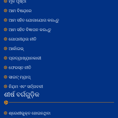
ମୂଳ ପୃଷ୍ଠା
ଆମ ବିଷଯ଼ରେ
ଆମ ସହିତ ଯୋଗାଯୋଗ କରନ୍ତୁ
ଆମ ସହିତ ବିଜ୍ଞାପନ କରନ୍ତୁ
ଗୋପନୀଯ଼ତା ନୀତି
ଆର୍କାଇଭ୍
ପ୍ରତ୍ଯ଼ାଖ୍ଯ଼ାନକାରୀ
ଫେରସ୍ତ ନୀତି
ସାଇଟ୍ ମ୍ଯ଼ାପ୍
ନିଯ଼ମ ଏବଂ ସର୍ତ୍ତାବଳୀ
ଶୀର୍ଷ ବର୍ଗଗୁଡ଼ିକ
ଶ୍ରେଣୀଭୁକ୍ତ ହୋଇନଥିବା