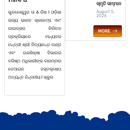
ସ୍ମୃତି ସମ୍ମାନ
ସରସତିଆ ସରକାରୀ ପ୍ରାଥମିକ
August 5,
ଭୁବନେଶ୍ୱର ତା 6 ରିଖ l ଓଡ଼ିଶା
ବିଦ୍ୟାଳୟ, ସରସତିଆର
2026
ରାଜ୍ୟ ଭାରତ ସ୍କାଉଟ୍ସ ଏବଂ
ସହକାରୀ ଶିକ୍ଷୟିତ୍ରୀ ଶ୍ରୀମତୀ
ଗାଇଡ୍ସର ନିର୍ବାଚନ
ଅନ୍ନପୂର୍ଣ୍ଣା ମିଶ୍ରଙ୍କର
MORE
ପ୍ରକ୍ରିୟାରେ ମାନ୍ୟବର
ଅବସରକାଳୀନ ସମ୍ବର୍ଦ୍ଧନା
ମନ୍ତ୍ରୀ ଶ୍ରୀ ନିତ୍ୟାନନ୍ଦ ଗଣ୍ଡ
ଉତ୍ସବ ଅନୁଷ୍ଠିତ
ଏବଂ ଗଣଶିକ୍ଷା ବିଭାଗର
ହୋଇଯାଇଅଛି । ଉକ୍ତ
ବରିଷ୍ଠ ଅଧିକାରୀଙ୍କ ବାରମ୍ବାର
ଉତ୍ସବରେ ରାଜ୍ୟପାଳ
ବେଆଇନ ହସ୍ତକ୍ଷେପ
ପୁରସ୍କାରପ୍ରାପ୍ତ ଶିକ୍ଷକ
ଅତ୍ୟନ୍ତ ନିନ୍ଦନୀୟ l ସ୍କୁଲ
ଭାଗିରଥ ନାୟକ ସଭାପତିତ୍ଵ
କରିଥିଲେ