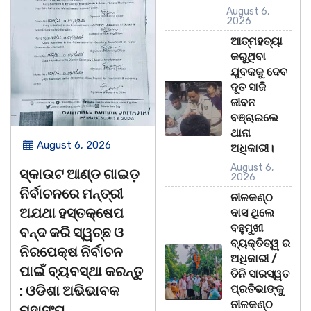
August 6,
2026
ଆତ୍ମହତ୍ୟା
କରୁଥିବା
ଯୁବକକୁ ଦେବ
ଦୂତ ସାଜି
ଜୀବନ
ବଞ୍ଚାଇଲେ
ଥାନା
August 6, 2026
August 6, 2026
ଅଧିକାରୀ।
August 6,
ସ୍କାଉଟ ଆଣ୍ଡ ଗାଇଡ଼
ଅବସରପ୍ରାପ୍ତ
2026
ନିର୍ବାଚନରେ ମନ୍ତ୍ରୀ
ଶିକ୍ଷୟିତ୍ରୀ ଶ୍ରୀମତୀ
ନୀଳକଣ୍ଠ
ଅଯଥା ହସ୍ତକ୍ଷେପ
ଅନ୍ନପୂର୍ଣ୍ଣା ମିଶ୍ରଙ୍କ
ଦାସ ଥିଲେ
ବହୁମୁଖୀ
ବନ୍ଦ କରି ସ୍ୱଚ୍ଛ ଓ
ଅବସରକାଳୀନ
ବ୍ୟକ୍ତିତ୍ୱ ର
ନିରପେକ୍ଷ ନିର୍ବାଚନ
ସମ୍ବର୍ଦ୍ଧନା
ଅଧିକାରୀ /
ପାଇଁ ବ୍ୟବସ୍ଥା କରନ୍ତୁ
ତିନି ସାରସ୍ୱତ
ଭଦ୍ରକ ବ୍ଲକ ଜଗଦଳପୁର
: ଓଡିଶା ଅଭିଭାବକ
ପ୍ରତିଭାଙ୍କୁ
ଗ୍ରାମପଞ୍ଚାୟତ ଅନ୍ତର୍ଗତ
ନୀଳକଣ୍ଠ
ମହାସଂଘ