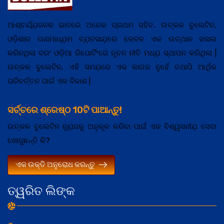
ଆଶ୍ଚର୍ଯ୍ଯ଼ଜନକ ଭାବରେ ଅନେକ ପ୍ରଥମ ସହିତ, ଉତ୍କଳ ବୁଲେଟିନ,
ଓଡ଼ିଶାର ଗଣମାଧ୍ଯ଼ମ ବ୍ଯ଼ବସାଯ଼ରେ କେବଳ ଏକ ଉତ୍ଥାନ ହାସଲ
କରିନଥିଲା ବରଂ ଓଡ଼ିଆ ରିପୋର୍ଟିଂରେ ନୂତନ ନୀତି ମଧ୍ଯ଼ ସ୍ଥାପନ କରିଥିଲା |
ଉତ୍କଳ ବୁଲେଟିନ, ଏହି ସମଯ଼ରେ ଏକ କାଗଜ ନୁହେଁ ତଥାପି ଆର୍ଥିକ
ପରିବର୍ତ୍ତନ ପାଇଁ ଏକ ବିକାଶ |
ସର୍ଚ୍ଚରେ ଶ୍ରେଷ୍ଠ 10ଟି ପାଆନ୍ତୁ!
ଉତ୍କଳ ବୁଲେଟିନ ନ୍ଯ଼ୁଜକୁ ଅନୁକୂଳ କରିବା ପାଇଁ ଏକ ବିଶ୍ୱସନୀଯ଼ ସେବା
ଖୋଜୁଛନ୍ତି କି?
ଏକ ଉକ୍ତି ଅନୁରୋଧ କରନ୍ତୁ
ତ୍ୱରିତ ଲିଙ୍କ