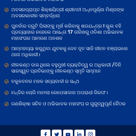
ଅବସରପ୍ରାପ୍ତ ଶିକ୍ଷୟିତ୍ରୀ ଶ୍ରୀମତୀ ଅନ୍ନପୂର୍ଣ୍ଣା ମିଶ୍ରଙ୍କ
ଅବସରକାଳୀନ ସମ୍ବର୍ଦ୍ଧନା
ପୁନର୍ବାର ତ୍ରୁଟି ପିଲାଙ୍କୁ ମୂର୍ଖ କରିବାକୁ ଷଡଯନ୍ତ୍ର ! ଭୁଲ ବହି
ପ୍ରତ୍ୟାହାର ନହେଲେ ଆସନ୍ତା 17 ତାରିଖରୁ ଓଡିଶା ଅଭିଭାବକ
ମହାସଂଘର ଆମରଣ ଅନଶନ
ଆତ୍ମହତ୍ୟା କରୁଥିବା ଯୁବକକୁ ଦେବ ଦୂତ ସାଜି ଜୀବନ ବଞ୍ଚାଇଲେ
ଥାନା ଅଧିକାରୀ।
ନୀଳକଣ୍ଠ ଦାସ ଥିଲେ ବହୁମୁଖୀ ବ୍ୟକ୍ତିତ୍ୱ ର ଅଧିକାରୀ /ତିନି
ସାରସ୍ୱତ ପ୍ରତିଭାଙ୍କୁ ନୀଳକଣ୍ଠ ସ୍ମୃତି ସମ୍ମାନ
ବକୁଳବନର ମହକ ସତ୍ୟବାଦୀ ର ସନ୍ଥ
ମନ୍ଦିର ଚୋରି ମାମଲା ରେପେସାଦାର ଅପରାଧୀ ଗିରଫ।
ଗଣଶିକ୍ଷା ସଚିବ ଓ ଅଭିଭାବକ ମହାସଂଘ ର ଗୁରୁତ୍ୱପୂର୍ଣ ବୈଠକ