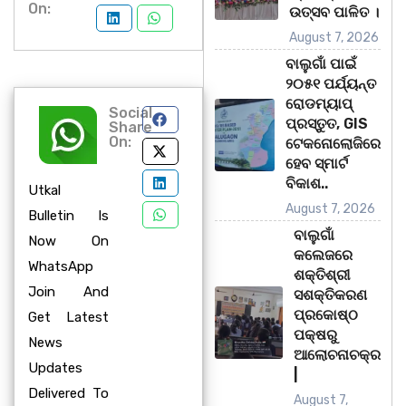
On:
ଉତ୍ସବ ପାଳିତ ।
August 7, 2026
ବାଲୁଗାଁ ପାଇଁ
୨୦୫୧ ପର୍ଯ୍ୟନ୍ତ
ରୋଡମ୍ୟାପ୍
Social
ପ୍ରସ୍ତୁତ, GIS
Share
On:
ଟେକନୋଲୋଜିରେ
ହେବ ସ୍ମାର୍ଟ
ବିକାଶ..
Utkal
August 7, 2026
Bulletin Is
ବାଲୁଗାଁ
Now On
କଲେଜରେ
WhatsApp
ଶକ୍ତିଶ୍ରୀ
Join And
ସଶକ୍ତିକରଣ
ପ୍ରକୋଷ୍ଠ
Get Latest
ପକ୍ଷରୁ
News
ଆଲୋଚନାଚକ୍ର
Updates
|
Delivered To
August 7,