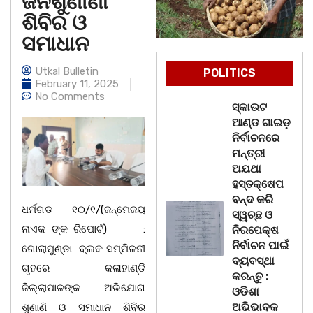
ଜନଶୁଣାଣୀ
ଶିବିର ଓ
ସମା
Utkal Bulletin
POLITICS
February 11, 2025
No Comments
ସ୍କାଉଟ
ଆଣ୍ଡ ଗାଇଡ଼
ନିର୍ବାଚନରେ
ମନ୍ତ୍ରୀ
ଅଯଥା
ହସ୍ତକ୍ଷେପ
ବନ୍ଦ କରି
ଧର୍ମଗଡ ୧୦/୧/(ଜନ୍ମେଜୟ
ସ୍ୱଚ୍ଛ ଓ
ନାଏକ ଙ୍କ ରିପୋର୍ଟ) :
ନିରପେକ୍ଷ
ନିର୍ବାଚନ ପାଇଁ
ଗୋଲାମୁଣ୍ଡା ବ୍ଲକ ସମ୍ମିଳନୀ
ବ୍ୟବସ୍ଥା
ଗୃହରେ କଳାହାଣ୍ଡି
କରନ୍ତୁ :
ଜିଲ୍ଲାପାଳଙ୍କ ଅଭିଯୋଗ
ଓଡିଶା
ଅଭିଭାବକ
ଶୁଣାଣି ଓ ସମାଧାନ ଶିବିର