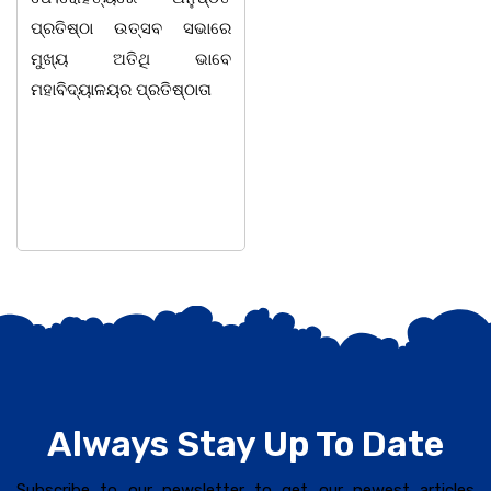
ପ୍ରତିଷ୍ଠା ଉତ୍ସବ ସଭାରେ
କାର୍ଯ୍ୟାଳୟ ପ୍ରକୋଷ୍ଠରେ
ମୁଖ୍ୟ ଅତିଥି ଭାବେ
ବାଲୁଗାଁ ପ୍ଲାନିଂ ଏରିଆ ପାଇଁ
ମହାବିଦ୍ୟାଳୟର ପ୍ରତିଷ୍ଠାତା
GIS/RS ଆଧାରିତ ମାଷ୍ଟର
ପ୍ଲାନ–୨୦୫୧ ର ଉପସ୍ଥାପନାର
ସମୀକ୍ଷା
Always Stay Up To Date
Subscribe to our newsletter to get our newest articles