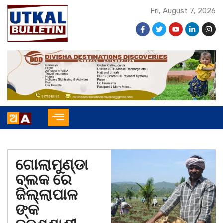
Fri, August 7, 2026
ଗୋଲାମୁଣ୍ଡା
ବ୍ଲକ ରେ
ଜିଲ୍ଲାପାଳ
ଙ୍କ