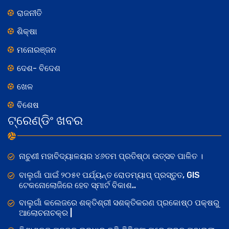
ରାଜନୀତି
ଶିକ୍ଷା
ମନୋରଞ୍ଜନ
ଦେଶ- ବିଦେଶ
ଖେଳ
ବିଶେଷ
ଟ୍ରେଣ୍ଡିଂ ଖବର
ନାଚୁଣୀ ମହାବିଦ୍ୟାଳୟର ୪୬ତମ ପ୍ରତିଷ୍ଠା ଉତ୍ସବ ପାଳିତ ।
ବାଲୁଗାଁ ପାଇଁ ୨୦୫୧ ପର୍ଯ୍ୟନ୍ତ ରୋଡମ୍ୟାପ୍ ପ୍ରସ୍ତୁତ, GIS
ଟେକନୋଲୋଜିରେ ହେବ ସ୍ମାର୍ଟ ବିକାଶ..
ବାଲୁଗାଁ କଲେଜରେ ଶକ୍ତିଶ୍ରୀ ସଶକ୍ତିକରଣ ପ୍ରକୋଷ୍ଠ ପକ୍ଷରୁ
ଆଲୋଚନାଚକ୍ର |