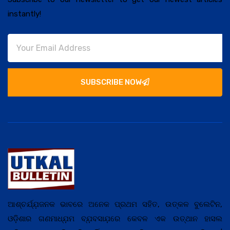
instantly!
SUBSCRIBE NOW
ଆଶ୍ଚର୍ଯ୍ଯ଼ଜନକ ଭାବରେ ଅନେକ ପ୍ରଥମ ସହିତ, ଉତ୍କଳ ବୁଲେଟିନ,
ଓଡ଼ିଶାର ଗଣମାଧ୍ଯ଼ମ ବ୍ଯ଼ବସାଯ଼ରେ କେବଳ ଏକ ଉତ୍ଥାନ ହାସଲ