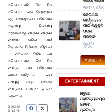
ସଭ୍ୟ/ସଭ୍ୟା
ଅଭିଯୋଗକାରି ନିଜ ନିଜ
April 17, 2026
ଅଭିଯୋଗ ନେଇ ଜିଲ୍ଲାପାଲ
ଜନଗଣନା
ଙ୍କୁ ଜଣାଇଥିଲେ। ଅଭିଯୋଗ
କାର୍ଯ୍ୟକ୍ରମ
ପାଇଁ ନିଯୁକ୍ତି
ଅନୁଯାୟୀ ବିଭାଗୀୟ
ପତ୍ର
ଅଧିକାରୀଙ୍କୁ ସାଙ୍ଗେ ସାଙ୍ଗେ
ପ୍ରଦାନ
ସମାଧାନ କରିବା ପାଇଁ
April 12,
ଜିଲ୍ଲାପାଲ ନିର୍ଦ୍ଦେଶ କରିଥିଲେ
2026
। ସର୍ବମୋଟ ତିରିଶ ଜଣ
MORE
ଅଭିଯୋଗକାରୀ ନିଜ ନିଜ
ସମସ୍ୟା ନେଇ ଅଭିଯୋଗ
ଦାଖଲ କରିଥିଲେ । ସେଥି
ENTERTAINMENT
ମଧ୍ୟରୁ ପାଞ୍ଚ ଜଣଙ୍କ
ସମସ୍ୟାର ସମାଧାନ ତୁରନ୍ତ
ନାଚୁଣୀ
ହୋଇଥଲା।
ମହାବିଦ୍ୟାଳୟର
୪୬ତମ
Social
ପ୍ରତିଷ୍ଠା
Share