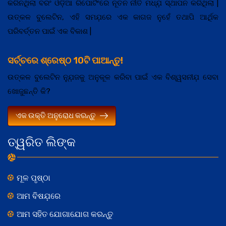
କରିନଥିଲା ବରଂ ଓଡ଼ିଆ ରିପୋର୍ଟିଂରେ ନୂତନ ନୀତି ମଧ୍ଯ଼ ସ୍ଥାପନ କରିଥିଲା |
ଉତ୍କଳ ବୁଲେଟିନ, ଏହି ସମଯ଼ରେ ଏକ କାଗଜ ନୁହେଁ ତଥାପି ଆର୍ଥିକ
ପରିବର୍ତ୍ତନ ପାଇଁ ଏକ ବିକାଶ |
ସର୍ଚ୍ଚରେ ଶ୍ରେଷ୍ଠ 10ଟି ପାଆନ୍ତୁ!
ଉତ୍କଳ ବୁଲେଟିନ ନ୍ଯ଼ୁଜକୁ ଅନୁକୂଳ କରିବା ପାଇଁ ଏକ ବିଶ୍ୱସନୀଯ଼ ସେବା
ଖୋଜୁଛନ୍ତି କି?
ଏକ ଉକ୍ତି ଅନୁରୋଧ କରନ୍ତୁ
ତ୍ୱରିତ ଲିଙ୍କ
ମୂଳ ପୃଷ୍ଠା
ଆମ ବିଷଯ଼ରେ
ଆମ ସହିତ ଯୋଗାଯୋଗ କରନ୍ତୁ