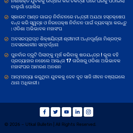
ନିଶାଶକ୍ତ ଯୁବକକୁ ଉଦ୍ଧାର କରି ଚିକିତ୍ସା ପରେ ଘରକୁ ପଠାଇଲା
ବାଲୁଗାଁ ପୋଲିସ
ସ୍କାଉଟ ଆଣ୍ଡ ଗାଇଡ଼ ନିର୍ବାଚନରେ ମନ୍ତ୍ରୀ ଅଯଥା ହସ୍ତକ୍ଷେପ
ବନ୍ଦ କରି ସ୍ୱଚ୍ଛ ଓ ନିରପେକ୍ଷ ନିର୍ବାଚନ ପାଇଁ ବ୍ୟବସ୍ଥା କରନ୍ତୁ
: ଓଡିଶା ଅଭିଭାବକ ମହାସଂଘ
ଅବସରପ୍ରାପ୍ତ ଶିକ୍ଷୟିତ୍ରୀ ଶ୍ରୀମତୀ ଅନ୍ନପୂର୍ଣ୍ଣା ମିଶ୍ରଙ୍କ
ଅବସରକାଳୀନ ସମ୍ବର୍ଦ୍ଧନା
ପୁନର୍ବାର ତ୍ରୁଟି ପିଲାଙ୍କୁ ମୂର୍ଖ କରିବାକୁ ଷଡଯନ୍ତ୍ର ! ଭୁଲ ବହି
ପ୍ରତ୍ୟାହାର ନହେଲେ ଆସନ୍ତା 17 ତାରିଖରୁ ଓଡିଶା ଅଭିଭାବକ
ମହାସଂଘର ଆମରଣ ଅନଶନ
ଆତ୍ମହତ୍ୟା କରୁଥିବା ଯୁବକକୁ ଦେବ ଦୂତ ସାଜି ଜୀବନ ବଞ୍ଚାଇଲେ
ଥାନା ଅଧିକାରୀ।
© 2026 – Utkal Bulletin | All Rights Reserved.