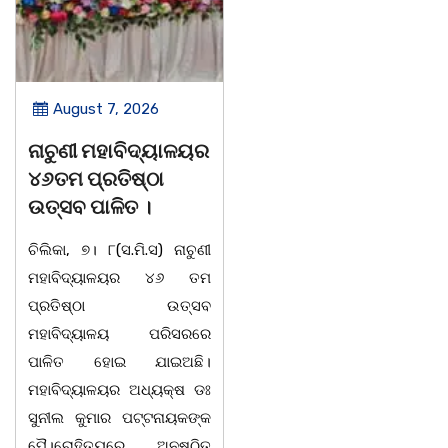
August 7, 2026
August 7, 2026
ନାଚୁଣୀ ମହାବିଦ୍ୟାଳୟର
ବାଲୁଗାଁ ପାଇଁ ୨୦୫୧
୪୬ତମ ପ୍ରତିଷ୍ଠା
ପର୍ଯ୍ୟନ୍ତ ରୋଡମ୍ୟାପ୍
ଉତ୍ସବ ପାଳିତ ।
ପ୍ରସ୍ତୁତ, GIS
ଟେକନୋଲୋଜିରେ ହେବ
ଚିଲିକା, ୭। ୮(ସ.ମି.ସ) ନାଚୁଣୀ
ସ୍ମାର୍ଟ ବିକାଶ..
ମହାବିଦ୍ୟାଳୟର ୪୬ ତମ
ପ୍ରତିଷ୍ଠା ଉତ୍ସବ
ଚିଲିକା, ୭।୮:ବାଲୁଗାଁ ଅଞ୍ଚଳର
ମହାବିଦ୍ୟାଳୟ ପରିସରରେ
ସୁପରିକଳ୍ପିତ ଏବଂ ସ୍ଥାୟୀ
ପାଳିତ ହୋଇ ଯାଇଅଛି।
ବିକାଶ ଦିଗରେ ଆଉ ଏକ
ମହାବିଦ୍ୟାଳୟର ଅଧ୍ୟକ୍ଷ ଡଃ
ଐତିହାସିକ ପଦକ୍ଷେପ
ସୁନୀଲ କୁମାର ପଟ୍ଟନାୟକଙ୍କ
ନିଆଯାଇଛି। ମଙ୍ଗଳବାର
ପୈ।ରୋହିତ୍ୟରେ ଅନୁଷ୍ଠିତ
ଲୋକସେବା ଭବନ ସ୍ଥିତ