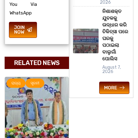
2026
You Via
ନିଶାଶକ୍ତ
WhatsApp
ଯୁବକକୁ
ଉଦ୍ଧାର କରି
JOIN
ଚିକିତ୍ସା ପରେ
NOW
ଘରକୁ
ପଠାଇଲା
ବାଲୁଗାଁ
ପୋଲିସ
RELATED NEWS
August 7,
2026
ରାଜ୍ୟ
ସୃଜନୀ
ରାଜ୍ୟ
MORE