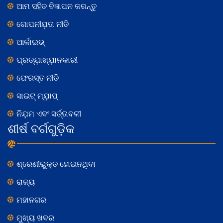
ଆମ ସହିତ ବିଜ୍ଞାପନ କରନ୍ତୁ
ଗୋପନୀଯ଼ତା ନୀତି
ଆର୍କାଇଭ୍
ପ୍ରତ୍ଯ଼ାଖ୍ଯ଼ାନକାରୀ
ଫେରସ୍ତ ନୀତି
ସାଇଟ୍ ମ୍ଯ଼ାପ୍
ନିଯ଼ମ ଏବଂ ସର୍ତ୍ତାବଳୀ
ଶୀର୍ଷ ବର୍ଗଗୁଡ଼ିକ
ଶ୍ରେଣୀଭୁକ୍ତ ହୋଇନଥିବା
ରାଜ୍ୟ
ମହାନଗର
ମୁଖ୍ୟ ଖବର