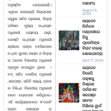
ମହାସଂଘ
ଅନୁଷ୍ଠିତ ହୋଇଯାଇଛି।
August 6,
ଏଥିରେ କଳାହାଣ୍ଡି ଜିଲ୍ଲାପାଳ
2026
ପାୱାର ସଚିନ ପ୍ରକାଶ, ଜିଲ୍ଲା
ଜୟଦେବ
ପରିଷଦ ମୁଖ୍ୟ ଉନ୍ନୟନ
ନିର୍ବାଚନ
ମଣ୍ଡଳୀରେ
ଅଧିକାରୀ ଦୟାମୟ ପାଢ଼ୀ,
ବିଜୁ
ଗୋଷ୍ଠି ଉନ୍ନୟନ ଅଧିକାରୀ
ପ୍ରେମିଙ୍କ
ଶ୍ରୀଧର ପଣ୍ଡା ତହସିଲଦାର
ବିରାଟ ବାଇକ୍
ଚନ୍ଦନ କୁମାର ନାୟକ ଓ ଜିଲ୍ଲା
ଶୋଭାଯାତ୍ରା
ର ଅନେକ ବିଭାଗୀୟ ଅଧିକାରୀ
April 17, 2026
ପ୍ରମୁଖ ଉପସ୍ଥିତ ଥିଲେ ।
ଜୟଦେବ
ବିଜେପି
ତତ୍ ସହିତ ପୋଲିସ ଅଧିକାରୀ
ପକ୍ଷରୁ
,ସରପଞ୍ଚ, ସମିତି ସଭ୍ୟ, ବ୍ଲକ
ମିଶ୍ରଣ
ର ବିଭିନ୍ନ ବିଭାଗୀୟ ଅଧିକାରୀ
ପର୍ବନାଏବ
ସରପଞ୍ଚ
ମାନେ ଯୋଗଦାନ କରିଥିଲେ।
ସମେତ
ଏହି କାର୍ଯ୍ୟକ୍ରମରେ ୨୮ଗୋଟି
ମିଶିଲେ ୱାର୍ଡ
ଗ୍ରାମ ପଞ୍ଚାୟତ ର