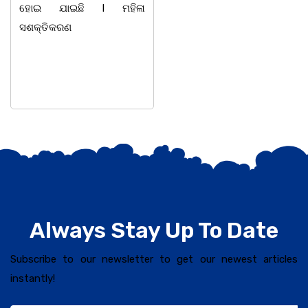
ହୋଇ ଯାଇଛି l ମହିଳା
ହୋଇଯାଇଛି। ଡ଼ଃ ପ୍ରଦୀପ
ସଶକ୍ତିକରଣ
ଭୈମିକ ଙ୍କ
Always Stay Up To Date
Subscribe to our newsletter to get our newest articles
instantly!