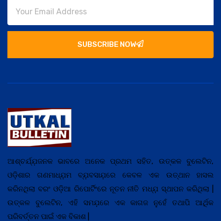
SUBSCRIBE NOW
ଆଶ୍ଚର୍ଯ୍ଯ଼ଜନକ ଭାବରେ ଅନେକ ପ୍ରଥମ ସହିତ, ଉତ୍କଳ ବୁଲେଟିନ,
ଓଡ଼ିଶାର ଗଣମାଧ୍ଯ଼ମ ବ୍ଯ଼ବସାଯ଼ରେ କେବଳ ଏକ ଉତ୍ଥାନ ହାସଲ
କରିନଥିଲା ବରଂ ଓଡ଼ିଆ ରିପୋର୍ଟିଂରେ ନୂତନ ନୀତି ମଧ୍ଯ଼ ସ୍ଥାପନ କରିଥିଲା |
ଉତ୍କଳ ବୁଲେଟିନ, ଏହି ସମଯ଼ରେ ଏକ କାଗଜ ନୁହେଁ ତଥାପି ଆର୍ଥିକ
ପରିବର୍ତ୍ତନ ପାଇଁ ଏକ ବିକାଶ |