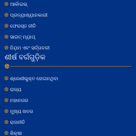
ଆର୍କାଇଭ୍
ପ୍ରତ୍ଯ଼ାଖ୍ଯ଼ାନକାରୀ
ଫେରସ୍ତ ନୀତି
ସାଇଟ୍ ମ୍ଯ଼ାପ୍
ନିଯ଼ମ ଏବଂ ସର୍ତ୍ତାବଳୀ
ଶୀର୍ଷ ବର୍ଗଗୁଡ଼ିକ
ଶ୍ରେଣୀଭୁକ୍ତ ହୋଇନଥିବା
ରାଜ୍ୟ
ମହାନଗର
ମୁଖ୍ୟ ଖବର
ରାଜନୀତି
ଶିକ୍ଷା