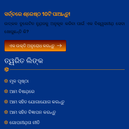
ସର୍ଚ୍ଚରେ ଶ୍ରେଷ୍ଠ 10ଟି ପାଆନ୍ତୁ!
ଉତ୍କଳ ବୁଲେଟିନ ନ୍ଯ଼ୁଜକୁ ଅନୁକୂଳ କରିବା ପାଇଁ ଏକ ବିଶ୍ୱସନୀଯ଼ ସେବା
ଖୋଜୁଛନ୍ତି କି?
ଏକ ଉକ୍ତି ଅନୁରୋଧ କରନ୍ତୁ
ତ୍ୱରିତ ଲିଙ୍କ
ମୂଳ ପୃଷ୍ଠା
ଆମ ବିଷଯ଼ରେ
ଆମ ସହିତ ଯୋଗାଯୋଗ କରନ୍ତୁ
ଆମ ସହିତ ବିଜ୍ଞାପନ କରନ୍ତୁ
ଗୋପନୀଯ଼ତା ନୀତି