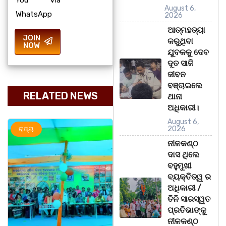
August 6,
WhatsApp
2026
ଆତ୍ମହତ୍ୟା
JOIN
କରୁଥିବା
NOW
ଯୁବକକୁ ଦେବ
ଦୂତ ସାଜି
ଜୀବନ
ବଞ୍ଚାଇଲେ
RELATED NEWS
ଥାନା
ଅଧିକାରୀ।
August 6,
2026
ରାଜ୍ୟ
ରାଜ୍ୟ
ନୀଳକଣ୍ଠ
ଦାସ ଥିଲେ
ବହୁମୁଖୀ
ବ୍ୟକ୍ତିତ୍ୱ ର
ଅଧିକାରୀ /
ତିନି ସାରସ୍ୱତ
ପ୍ରତିଭାଙ୍କୁ
ନୀଳକଣ୍ଠ