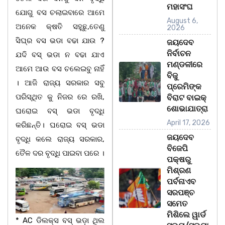
ମହାସଂଘ
ଯୋଗୁ ବସ ଚଲାଇବାରେ ଆମେ
August 6,
ଅନେକ କ୍ଷତି ସହୁଛୁ,ତେଣୁ
2026
ସିଘ୍ର ବସ ଭଡା ବଢା ଯାଉ ?
ଜୟଦେବ
ନିର୍ବାଚନ
ଯଦି ବସ୍ ଭଡା ନ ବଢା ଯାଏ
ମଣ୍ଡଳୀରେ
ଆମେ ଆଉ ବସ ଚଲେଇବୁ ନାହିଁ
ବିଜୁ
। ଆଜି ରାଜ୍ୟ ସରକାର ସବୁ
ପ୍ରେମିଙ୍କ
ପରିସ୍ଥିତ କୁ ନିଜର ରେ ରଖି,
ବିରାଟ ବାଇକ୍
ଶୋଭାଯାତ୍ରା
ଘରୋଇ ବସ୍ ଭଡା ବୃଦ୍ଧି
April 17, 2026
କରିଛନ୍ତି। ଘରୋଇ ବସ୍ ଭଡା
ଜୟଦେବ
ବୃଦ୍ଧି କଲେ ରାଜ୍ୟ ସରକାର,
ବିଜେପି
ତୈଳ ଦର ବୃଦ୍ଧି ପାଇବା ପରେ ।
ପକ୍ଷରୁ
ମିଶ୍ରଣ
ପର୍ବନାଏବ
ସରପଞ୍ଚ
ସମେତ
ମିଶିଲେ ୱାର୍ଡ
* AC ଡିଲକ୍ସ ବସ୍ ଭଡ଼ା ଥିଲ