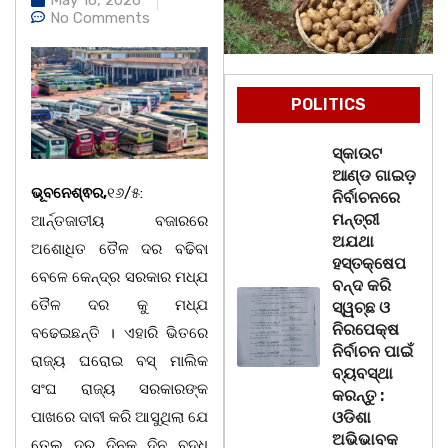
No Comments
POLITICS
ସ୍କାଉଟ
ଆଣ୍ଡ ଗାଇଡ଼
ଭୂବନେଶ୍ଵର,
୧୬/୫:
ନିର୍ବାଚନରେ
ମନ୍ତ୍ରୀ
ଆର୍ନ୍ତଜାତୀୟ ବଜାରରେ
ଅଯଥା
ଅଶୋଧିତ ତୈଳ ଦର ବଢିବା
ହସ୍ତକ୍ଷେପ
ବେଳେ କେନ୍ଦ୍ର ସରକାର ମଧ୍ଯ
ବନ୍ଦ କରି
ତୈଳ ଦର କୁ ମଧ୍ଯ
ସ୍ୱଚ୍ଛ ଓ
ନିରପେକ୍ଷ
ବଢେଇଛନ୍ତି । ଏହାରି ଭିତରେ
ନିର୍ବାଚନ ପାଇଁ
ରାଜ୍ୟ ଘରୋଇ ବସ୍ ମାଲିକ
ବ୍ୟବସ୍ଥା
ସଂଘ ରାଜ୍ୟ ସରକାରଙ୍କ
କରନ୍ତୁ :
ପାଖରେ ଦାବୀ କରି ଆସୁଥିଲା ଯେ
ଓଡିଶା
ଅଭିଭାବକ
ତେଲ ଦର ଦିନକୁ ଦିନ ବୃଦ୍ଧି