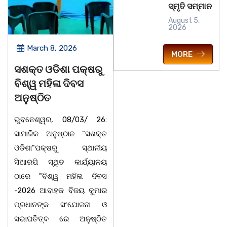
ସ୍ମୃତି ସମ୍ମାନ
August 5,
2026
March 8, 2026
March 8, 2026
MORE
ସଶକ୍ତ ଓଡିଶା ପକ୍ଷରୁ
ଆନ୍ତର୍ଜାତୀୟ ମହିଳା
ବିଶ୍ୱ ମହିଳା ଦିବସ
ଦିବସ ଉପଲକ୍ଷେ ନାଟକ
ଅନୁଷ୍ଠିତ
‘ଖାଣ୍ଟି ସୁନା’
ଭୁବନେଶ୍ୱର, 08/03/ 26:
ଚିଲିକା: ଆନ୍ତର୍ଜାତୀୟ ମହିଳା
ସାମାଜିକ ଅନୁଷ୍ଠାନ "ସଶକ୍ତ
ଦିବସ ପାଳନ ଅବସରରେ
ଓଡିଶା"ପକ୍ଷରୁ ସ୍ଥାନୀୟ
ବାଲୁଗାଁସ୍ଥିତ ମା' ଭଗବତୀ କଳା
ସିଆରପି ସ୍ଥିତ କାର୍ଯ୍ୟାଳୟ
ନିକେତନ ର ଓଡ଼ିଆ ଅସ୍ମିତା
ଠାରେ "ବିଶ୍ୱ ମହିଳା ଦିବସ
ଉପରେ ଆଧାରିତ ନାଟକ "ଖାଣ୍ଟି
-2026 ଆବାହକ ବିଜୟ କୁମାର
ସୁନା" ଗୈ।ରୀ ସାଂସ୍କୃତିକ
ପ୍ରଧାନଙ୍କ ସଂଯୋଜନା ଓ
ପ୍ରତିଷ୍ଠାନ, ଖୋର୍ଦ୍ଧା
ସଭାପତିତ୍ବ ରେ ଅନୁଷ୍ଠିତ
ଆନୁକୁଲ୍ୟରେ ମଞ୍ଚସ୍ଥ