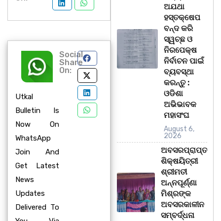
ଅଯଥା
ହସ୍ତକ୍ଷେପ
ବନ୍ଦ କରି
ସ୍ୱଚ୍ଛ ଓ
ନିରପେକ୍ଷ
Social
ନିର୍ବାଚନ ପାଇଁ
Share
On:
ବ୍ୟବସ୍ଥା
କରନ୍ତୁ :
ଓଡିଶା
Utkal
ଅଭିଭାବକ
Bulletin Is
ମହାସଂଘ
Now On
August 6,
2026
WhatsApp
ଅବସରପ୍ରାପ୍ତ
Join And
ଶିକ୍ଷୟିତ୍ରୀ
Get Latest
ଶ୍ରୀମତୀ
News
ଅନ୍ନପୂର୍ଣ୍ଣା
Updates
ମିଶ୍ରଙ୍କ
ଅବସରକାଳୀନ
Delivered To
ସମ୍ବର୍ଦ୍ଧନା
You Via