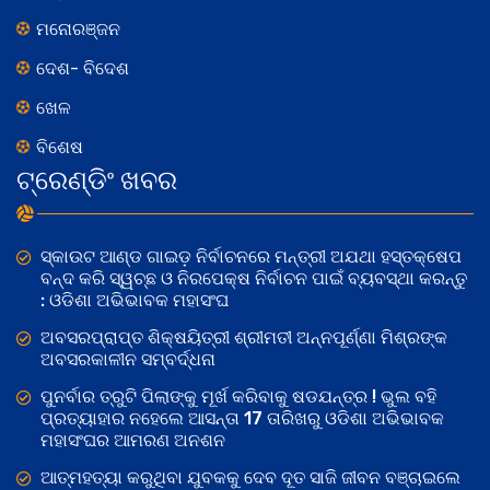
ମନୋରଞ୍ଜନ
ଦେଶ- ବିଦେଶ
ଖେଳ
ବିଶେଷ
ଟ୍ରେଣ୍ଡିଂ ଖବର
ସ୍କାଉଟ ଆଣ୍ଡ ଗାଇଡ଼ ନିର୍ବାଚନରେ ମନ୍ତ୍ରୀ ଅଯଥା ହସ୍ତକ୍ଷେପ
ବନ୍ଦ କରି ସ୍ୱଚ୍ଛ ଓ ନିରପେକ୍ଷ ନିର୍ବାଚନ ପାଇଁ ବ୍ୟବସ୍ଥା କରନ୍ତୁ
: ଓଡିଶା ଅଭିଭାବକ ମହାସଂଘ
ଅବସରପ୍ରାପ୍ତ ଶିକ୍ଷୟିତ୍ରୀ ଶ୍ରୀମତୀ ଅନ୍ନପୂର୍ଣ୍ଣା ମିଶ୍ରଙ୍କ
ଅବସରକାଳୀନ ସମ୍ବର୍ଦ୍ଧନା
ପୁନର୍ବାର ତ୍ରୁଟି ପିଲାଙ୍କୁ ମୂର୍ଖ କରିବାକୁ ଷଡଯନ୍ତ୍ର ! ଭୁଲ ବହି
ପ୍ରତ୍ୟାହାର ନହେଲେ ଆସନ୍ତା 17 ତାରିଖରୁ ଓଡିଶା ଅଭିଭାବକ
ମହାସଂଘର ଆମରଣ ଅନଶନ
ଆତ୍ମହତ୍ୟା କରୁଥିବା ଯୁବକକୁ ଦେବ ଦୂତ ସାଜି ଜୀବନ ବଞ୍ଚାଇଲେ