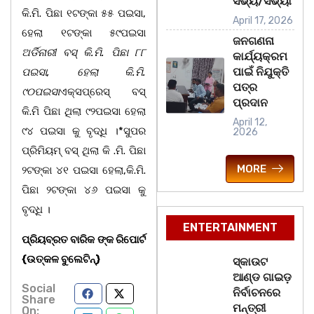
ସଭ୍ୟ/ସଭ୍ୟା
କି.ମି. ପିଛା ୧ଟଙ୍କା ୫୫ ପଇସା,
April 17, 2026
ହେଲା ୧ଟଙ୍କା ୫୯ପଇସା
ଜନଗଣନା
ଅର୍ଡିନାରୀ ବସ୍‌ କି.ମି. ପିଛା ୮୮
କାର୍ଯ୍ୟକ୍ରମ
ପାଇଁ ନିଯୁକ୍ତି
ପଇସା, ହେଲା କି.ମି.
ପତ୍ର
୯୦ପଇସା
ଏକ୍ସପ୍ରେସ୍‌ ବସ୍‌
ପ୍ରଦାନ
କି.ମି ପିଛା ଥିଲା ୯୨ପଇସା ହେଲା
April 12,
୯୪ ପଇସା କୁ ବୃଦ୍ଧି ।*ସୁପର
2026
ପ୍ରିମିୟମ୍ ବସ୍ ଥିଲା କି .ମି. ପିଛା
MORE
୨ଟଙ୍କା ୪୧ ପଇସା ହେଲା,କି.ମି.
ପିଛା ୨ଟଙ୍କା ୪୬ ପଇସା କୁ
ବୃଦ୍ଧି ।
ENTERTAINMENT
ପ୍ରିୟବ୍ରତ ବାରିକ ଙ୍କ ରିପୋର୍ଟ
{ଉତ୍କଳ ବୁଲେଟିନ୍‌}
ସ୍କାଉଟ
ଆଣ୍ଡ ଗାଇଡ଼
Social
ନିର୍ବାଚନରେ
Share
ମନ୍ତ୍ରୀ
On: