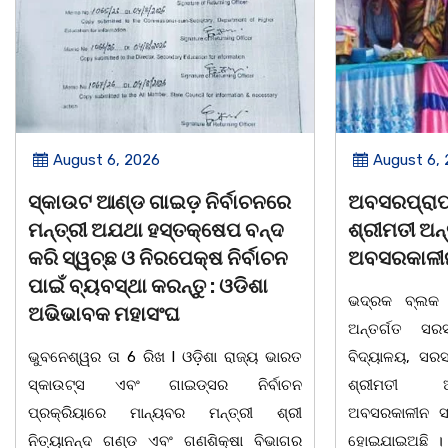
August 6, 2026
August 6,
ଅବସରପ୍ରାପ୍ତ ଶିକ୍ଷୟିତ୍ରୀ
ପୁନର୍ବାର ତ୍ରୁଟ
ଶ୍ରୀମତୀ ଅନ୍ନପୂର୍ଣ୍ଣା ମିଶ୍ରଙ୍କ
କରିବାକୁ ଷଡଯ
ଅବସରକାଳୀନ ସମ୍ବର୍ଦ୍ଧନା
ପ୍ରତ୍ୟାହାର
ତାରିଖରୁ ଓଡ
ଭଦ୍ରକ ବ୍ଲକ ଜଗଦଳପୁର ଗ୍ରାମପଞ୍ଚାୟତ
ମହାସଂଘର 
ଅନ୍ତର୍ଗତ ସରସତିଆ ସରକାରୀ ପ୍ରାଥମିକ
ବିଦ୍ୟାଳୟ, ସରସତିଆର ସହକାରୀ ଶିକ୍ଷୟିତ୍ରୀ
ଭୁବନେଶ୍ୱର ତା 4
ଶ୍ରୀମତୀ ଅନ୍ନପୂର୍ଣ୍ଣା ମିଶ୍ରଙ୍କର
ପାଠ ପଢା ପାଇଁ ସ
ଅବସରକାଳୀନ ସମ୍ବର୍ଦ୍ଧନା ଉତ୍ସବ ଅନୁଷ୍ଠିତ
ପ୍ରଥମ ଶ୍ରେଣୀ
ହୋଇଯାଇଅଛି । ଉକ୍ତ ଉତ୍ସବରେ ରାଜ୍ୟପାଳ
ବର୍ଣମାଳାରେ ସ୍ୱର