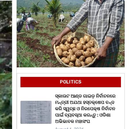
POLITICS
ସ୍କାଉଟ ଆଣ୍ଡ ଗାଇଡ଼ ନିର୍ବାଚନରେ
ମନ୍ତ୍ରୀ ଅଯଥା ହସ୍ତକ୍ଷେପ ବନ୍ଦ
କରି ସ୍ୱଚ୍ଛ ଓ ନିରପେକ୍ଷ ନିର୍ବାଚନ
ପାଇଁ ବ୍ୟବସ୍ଥା କରନ୍ତୁ : ଓଡିଶା
ଅଭିଭାବକ ମହାସଂଘ