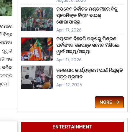
August 6, 2026
ଜୟଦେବ ନିର୍ବାଚନ ମଣ୍ଡଳୀରେ ବିଜୁ
ପ୍ରେମିଙ୍କ ବିରାଟ ବାଇକ୍
ଶୋଭାଯାତ୍ରା
୍ରାମରେ
April 17, 2026
ି ବିଶ୍ବ
ଜୟଦେବ ବିଜେପି ପକ୍ଷରୁ ମିଶ୍ରଣ
ାଇସଫିଆ
ପର୍ବନାଏବ ସରପଞ୍ଚ ସମେତ ମିଶିଲେ
ପୃଥିବୀ
ୱାର୍ଡ ସଭ୍ୟ/ସଭ୍ୟା
ଆଜି ଏକ
April 17, 2026
ଣ କରିବା
ଜନଗଣନା କାର୍ଯ୍ୟକ୍ରମ ପାଇଁ ନିଯୁକ୍ତି
ରିକଙ୍କ
ପତ୍ର ପ୍ରଦାନ
ିଲେ |
April 12, 2026
MORE
ENTERTAINMENT