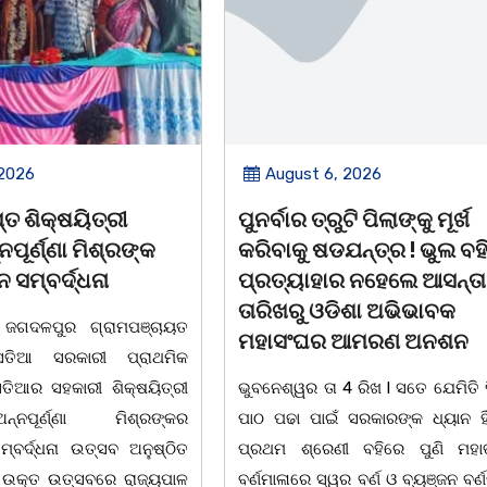
 2026
August 6, 2026
ି ପିଲାଙ୍କୁ ମୂର୍ଖ
ଆତ୍ମହତ୍ୟା କରୁଥିବା ଯୁବକକ
ନ୍ତ୍ର ! ଭୁଲ ବହି
ଦୂତ ସାଜି ଜୀବନ ବଞ୍ଚାଇଲେ ଥା
 ନହେଲେ ଆସନ୍ତା 17
ଅଧିକାରୀ।
ିଶା ଅଭିଭାବକ
ବାଲିଅନ୍ତା, ୦୫/୦୮(ଗୋବର୍ଦ୍ଧନ
ଆମରଣ ଅନଶନ
ବାଲିଅନ୍ତା ସୌମ୍ୟ ହତ୍ୟାକାଣ୍ଡ ପରେ
 ରିଖ l ସତେ ଯେମିତି ପିଲାଙ୍କ
ଅଧିକାରୀ ମାନେ ଏବେ ଦାୟିତ୍ଵବାନ 
ରକାରଙ୍କ ଧ୍ୟାନ ହିଁ ନାହିଁ l
ବିଭିନ୍ନ ଘଟଣାର ତତକ୍ଷଣାତ୍ ଅଭିଯୋଗ
 ବହିରେ ପୁଣି ମହାତ୍ରୁଟି l
ମାତ୍ରେ ତଦନ୍ତ ଆରମ୍ଭ କରୁଛି ପୁଲିସ 
 ବର୍ଣ ଓ ବ୍ୟଞ୍ଜନ ବର୍ଣକୁ ନେଇ
ଉଦାହରଣ ଦେଖିବାକୁ ମିଳିଛି ଧଉଳି ଥ