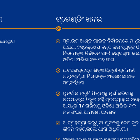
କ
ଟ୍ରେଣ୍ଡିଂ ଖବର
ସ୍କାଉଟ ଆଣ୍ଡ ଗାଇଡ଼ ନିର୍ବାଚନରେ ମନ୍ତ୍
ୋଇନଥିବା
ଅଯଥା ହସ୍ତକ୍ଷେପ ବନ୍ଦ କରି ସ୍ୱଚ୍ଛ ଓ
ନିରପେକ୍ଷ ନିର୍ବାଚନ ପାଇଁ ବ୍ୟବସ୍ଥା କରନ୍
ଓଡିଶା ଅଭିଭାବକ ମହାସଂଘ
ଅବସରପ୍ରାପ୍ତ ଶିକ୍ଷୟିତ୍ରୀ ଶ୍ରୀମତୀ
ଅନ୍ନପୂର୍ଣ୍ଣା ମିଶ୍ରଙ୍କ ଅବସରକାଳୀନ
ସମ୍ବର୍ଦ୍ଧନା
ପୁନର୍ବାର ତ୍ରୁଟି ପିଲାଙ୍କୁ ମୂର୍ଖ କରିବାକୁ
ଷଡଯନ୍ତ୍ର ! ଭୁଲ ବହି ପ୍ରତ୍ୟାହାର ନହ
ଆସନ୍ତା 17 ତାରିଖରୁ ଓଡିଶା ଅଭିଭାବକ
ମହାସଂଘର ଆମରଣ ଅନଶନ
ଆତ୍ମହତ୍ୟା କରୁଥିବା ଯୁବକକୁ ଦେବ ଦୂତ 
ଜୀବନ ବଞ୍ଚାଇଲେ ଥାନା ଅଧିକାରୀ।
ନୀଳକଣ୍ଠ ଦାସ ଥିଲେ ବହୁମୁଖୀ ବ୍ୟକ୍ତିତ୍