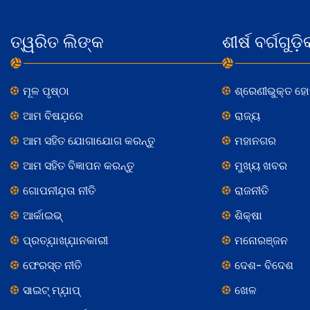
ତ୍ୱରିତ ଲିଙ୍କ
ଶୀର୍ଷ ବର୍ଗଗୁଡ଼ି
ମୂଳ ପୃଷ୍ଠା
ଶ୍ରେଣୀଭୁକ୍ତ ହ
ଆମ ବିଷଯ଼ରେ
ରାଜ୍ୟ
ଆମ ସହିତ ଯୋଗାଯୋଗ କରନ୍ତୁ
ମହାନଗର
ଆମ ସହିତ ବିଜ୍ଞାପନ କରନ୍ତୁ
ମୁଖ୍ୟ ଖବର
ଗୋପନୀଯ଼ତା ନୀତି
ରାଜନୀତି
ଆର୍କାଇଭ୍
ଶିକ୍ଷା
ପ୍ରତ୍ଯ଼ାଖ୍ଯ଼ାନକାରୀ
ମନୋରଞ୍ଜନ
ଫେରସ୍ତ ନୀତି
ଦେଶ- ବିଦେଶ
ସାଇଟ୍ ମ୍ଯ଼ାପ୍
ଖେଳ