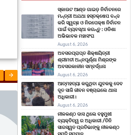
ସ୍କାଉଟ ଆଣ୍ଡ ଗାଇଡ଼ ନିର୍ବାଚନରେ
ମନ୍ତ୍ରୀ ଅଯଥା ହସ୍ତକ୍ଷେପ ବନ୍ଦ
କରି ସ୍ୱଚ୍ଛ ଓ ନିରପେକ୍ଷ ନିର୍ବାଚନ
ପାଇଁ ବ୍ୟବସ୍ଥା କରନ୍ତୁ : ଓଡିଶା
ଅଭିଭାବକ ମହାସଂଘ
August 6, 2026
ଅବସରପ୍ରାପ୍ତ ଶିକ୍ଷୟିତ୍ରୀ
ଶ୍ରୀମତୀ ଅନ୍ନପୂର୍ଣ୍ଣା ମିଶ୍ରଙ୍କ
ଅବସରକାଳୀନ ସମ୍ବର୍ଦ୍ଧନା
August 6, 2026
ଆତ୍ମହତ୍ୟା କରୁଥିବା ଯୁବକକୁ ଦେବ
ଦୂତ ସାଜି ଜୀବନ ବଞ୍ଚାଇଲେ ଥାନା
ଅଧିକାରୀ।
ମହାନଗର
ରାଜ୍ୟ
UNC
August 6, 2026
ନୀଳକଣ୍ଠ ଦାସ ଥିଲେ ବହୁମୁଖୀ
ବ୍ୟକ୍ତିତ୍ୱ ର ଅଧିକାରୀ /ତିନି
ସାରସ୍ୱତ ପ୍ରତିଭାଙ୍କୁ ନୀଳକଣ୍ଠ
ସ୍ମୃତି ସମ୍ମାନ