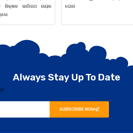
୦୪.୦୮.୨୦୨୬
Always Stay Up To Date
y!
SUBSCRIBE NOW