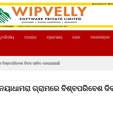
୍ତର୍ଜାତୀୟ
ଅପରାଧ
ବ୍ୟବସାୟ
ଖେଳ
ମନୋରଞ୍ଜନ
ରେ ବିଶ୍ବପରିବେଶ ଦିବସ ପାଳିତ ହୋଇଯାଇଛି
 ନୟାଧାମରା ଗ୍ରାମରେ ବିଶ୍ବପରିବେଶ ଦି