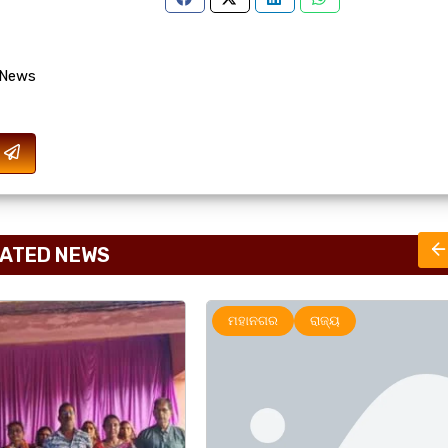
 News
ATED NEWS
ାଜ୍ୟ
ଅପରାଧ
ରାଜ୍ୟ