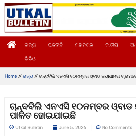
ରାଜ୍ୟ
ରାଜନୀତି
ମହାନଗର
ଜାତୀୟ
ଅନ
ଭିଡିଓ
Home
//
ରାଜ୍ୟ
//
ଚାନ୍ଦବିଲି ଏନଏସି ୧୦ନମ୍ବର ଓ୍ବାଡ ନୟାଧାମରା ଗ୍ରାମ
ଚାନ୍ଦବିଲି ଏନଏସି ୧୦ନମ୍ବର ଓ୍ବାଡ
ପାଳିତ ହୋଇଯାଇଛି
Utkal Bulletin
June 5, 2026
No Comments