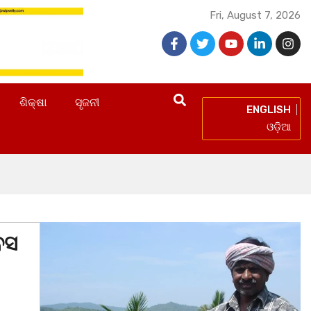
Fri, August 7, 2026
ଶିକ୍ଷା
ସୃଜନୀ
ENGLISH
ଓଡ଼ିଆ
ବସ