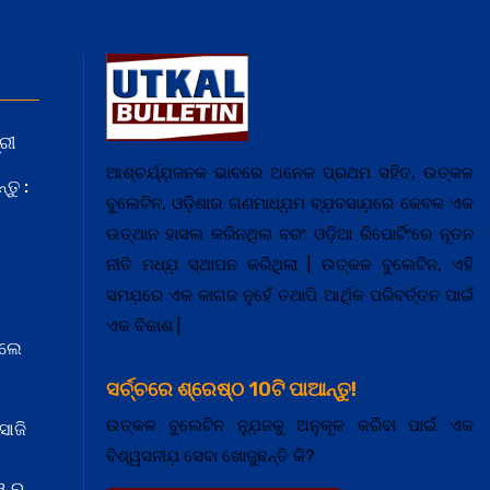
ରୀ
ଆଶ୍ଚର୍ଯ୍ଯ଼ଜନକ ଭାବରେ ଅନେକ ପ୍ରଥମ ସହିତ, ଉତ୍କଳ
ତୁ :
ବୁଲେଟିନ, ଓଡ଼ିଶାର ଗଣମାଧ୍ଯ଼ମ ବ୍ଯ଼ବସାଯ଼ରେ କେବଳ ଏକ
ଉତ୍ଥାନ ହାସଲ କରିନଥିଲା ବରଂ ଓଡ଼ିଆ ରିପୋର୍ଟିଂରେ ନୂତନ
ନୀତି ମଧ୍ଯ଼ ସ୍ଥାପନ କରିଥିଲା | ଉତ୍କଳ ବୁଲେଟିନ, ଏହି
ସମଯ଼ରେ ଏକ କାଗଜ ନୁହେଁ ତଥାପି ଆର୍ଥିକ ପରିବର୍ତ୍ତନ ପାଇଁ
ଏକ ବିକାଶ |
େଲେ
ସର୍ଚ୍ଚରେ ଶ୍ରେଷ୍ଠ 10ଟି ପାଆନ୍ତୁ!
ଉତ୍କଳ ବୁଲେଟିନ ନ୍ଯ଼ୁଜକୁ ଅନୁକୂଳ କରିବା ପାଇଁ ଏକ
ସାଜି
ବିଶ୍ୱସନୀଯ଼ ସେବା ଖୋଜୁଛନ୍ତି କି?
ୱ ର