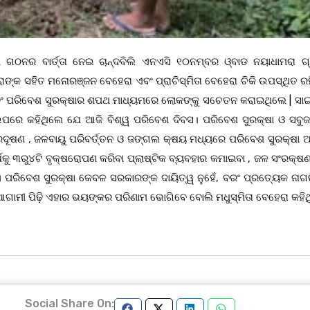
 ଗଠନର ବାର୍ତ୍ତା ନେଇ ଚାନ୍ଦବିଲି ଏନଏସି ୧୦ନମ୍ବର ଓ୍ବାଡ ନୟାଧାମରା ଗ
ାଙ୍କ ସହିତ ମନୋରଞ୍ଜନ ବେହେରା ଏବଂ ପ୍ରାଚିସ୍ମିତା ବେହେରା ଚିକି ଉପସ୍ଥିତ ରହ
ବଂ ପରିବେଶ ସୁରକ୍ଷାର ଶପଥ ମାଧ୍ୟମରେ ଲୋକଙ୍କୁ ସଚେତନ କରାଇଥିଲେ | ସ
ସ ଉପରେ କହିଥିଲେ ଯେ ଆଜି ବିଶ୍ୱ ପରିବେଶ ଦିବସ। ପରିବେଶ ସୁରକ୍ଷା ଓ ସବୁଜ 
ପ୍ରଦୂଷଣ , ଜଳବାୟୁ ପରିବର୍ତ୍ତନ ଓ ଜଙ୍ଗଲ କ୍ଷୟ ମଧ୍ୟରେ ପରିବେଶ ସୁରକ୍ଷା 
ର୍ଷକୁ ୩ରୁ୪ଟି ବୃକ୍ଷରୋପଣ କରିବା ପ୍ଲାଷ୍ଟିକ ବ୍ୟବହାର କମାଇବା , ଜଳ ସଂରକ୍ଷ
 ପରିବେଶ ସୁରକ୍ଷା କେବଳ ସରକାରଙ୍କ ଦାୟିତ୍ୱ ନୁହେଁ, ବରଂ ପ୍ରତ୍ୟେକ ନାଗ
ାମୀ ପିଢ଼ି ଏହାର ଭୟଙ୍କର ପରିଣାମ ଭୋଗିବେ ବୋଲି ମଧୁସ୍ମିତା ବେହେରା କହିଥ
Social Share On: