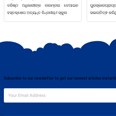
ପୁରସ୍କାରପ୍ରାପ୍ତ ଶିକ୍ଷକ ଭାଗିରଥ ନାୟକ
ଘୋର
ସଭାପତିତ୍ଵ କରିଥିଲେ
Subscribe to our newsletter to get our newest articles instantl