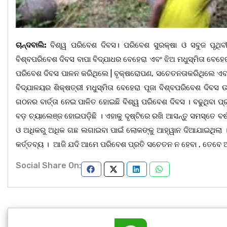
ଚାନ୍ଦବାଲି:
ବିଶ୍ୱ ପରିବେଶ ଦିବସ। ପରିବେଶ ସୁରକ୍ଷା ଓ ସବୁଜ ପୃଥିବୀ
ବିଶ୍ବପରିବେଶ ଦିବସ ବାପା ବିଦ୍ଯାଧର ବେହେରା ଏବଂ ଝିଅ ମଧୁସ୍ମିତା ବେହେର
ପରିବେଶ ଦିବସ ପାଳନ କରିଥିଲେ | ବୃକ୍ଷରୋପଣ, ସଚେତନତାକରିଥିଲେ ଏ
ବିଦ୍ଯାଳୟର ଶିକ୍ଷତ୍ରୀ ମଧୁସ୍ମିତା ବେହେରା ପୂଜା ବିଶ୍ବପରିବେଶ ଦିବ
ଗଠନର ବାର୍ତ୍ତା ନେଇ ପାଳିତ ହୋଇଛି ବିଶ୍ୱ ପରିବେଶ ଦିବସ । ବଢୁଥିବା 
ବଡ଼ ଚ୍ୟାଲେଞ୍ଜ ହୋଇପଡ଼ିଛି । ଏହାକୁ ଦୃଷ୍ଟିରେ ରଖି ଆସନ୍ତୁ ସମସ୍ତେ ବ
ଓ ଅଧିକରୁ ଅଧିକ ଗଛ ଲଗାଇବା ପାଇଁ ଲୋକଙ୍କୁ ଆହ୍ୱାନ ଦିଆଯାଇଥିଲା ।
କର୍ତ୍ତବ୍ୟ । ଆଜି ଯଦି ଆମେ ପରିବେଶ ପ୍ରତି ସଚେତନ ନ ହେବା , ତେବେ ଆଗ
Social Share On: