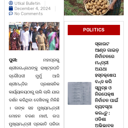
Utkal Bulletin
December 4, 2024
No Comments
POLITICS
ସ୍କାଉଟ
ଆଣ୍ଡ ଗାଇଡ଼
ନିର୍ବାଚନରେ
ପୁରୀ:
ମହାପ୍ରଭୁ
ମନ୍ତ୍ରୀ
ଶ୍ରୀଜଗନ୍ନାଥଙ୍କୁ ରାଷ୍ଟ୍ରପତି
ଅଯଥା
ହସ୍ତକ୍ଷେପ
ଦ୍ରୌପଦୀ ମୁର୍ମୁ ଆଜି
ବନ୍ଦ କରି
ଶ୍ରୀମନ୍ଦିର ପ୍ରଶାସନିକ
ସ୍ୱଚ୍ଛ ଓ
କାର୍ୟ୍ୟାଳୟଠାରୁ ଚାଲି ଚାଲି ଯାଇ
ନିରପେକ୍ଷ
ଦର୍ଶନ କରିଥିବା ଦେଖିବାକୁ ମିଳିଛି
ନିର୍ବାଚନ ପାଇଁ
ବ୍ୟବସ୍ଥା
। ତାଙ୍କ ସହ ମୁଖ୍ୟମନ୍ତ୍ରୀ
କରନ୍ତୁ :
ମୋହନ ଚରଣ ମାଝୀ, ଉପ
ଓଡିଶା
ମୁଖ୍ୟମନ୍ତ୍ରୀ ପ୍ରଭାତି ପରିଡା
ଅଭିଭାବକ