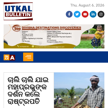
Thu, August 6, 2026
ଚାଲି ଚାଲି ଯାଇ
ମହାପ୍ରଭୁଙ୍କ
ଦର୍ଶନ କଲେ
ରାଷ୍ଟ୍ରପତି