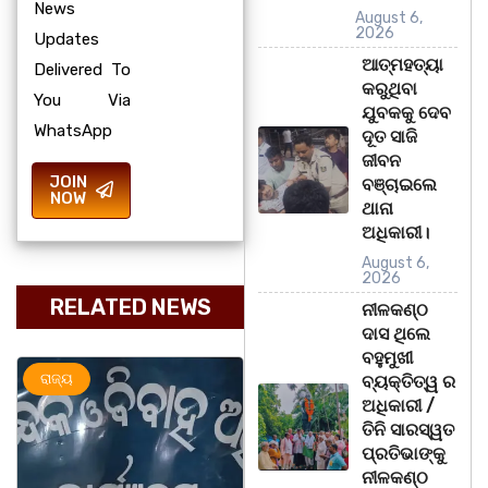
News
August 6,
2026
Updates
ଆତ୍ମହତ୍ୟା
Delivered To
କରୁଥିବା
You Via
ଯୁବକକୁ ଦେବ
WhatsApp
ଦୂତ ସାଜି
ଜୀବନ
JOIN
ବଞ୍ଚାଇଲେ
NOW
ଥାନା
ଅଧିକାରୀ।
August 6,
2026
RELATED NEWS
ନୀଳକଣ୍ଠ
ଦାସ ଥିଲେ
ବହୁମୁଖୀ
ରାଜ୍ୟ
ଅପରାଧ
ରାଜ୍ୟ
ବ୍ୟକ୍ତିତ୍ୱ ର
ଅଧିକାରୀ /
ତିନି ସାରସ୍ୱତ
ପ୍ରତିଭାଙ୍କୁ
ନୀଳକଣ୍ଠ