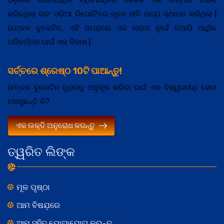
କରିନଥିଲା ବରଂ ଓଡ଼ିଆ ରିପୋର୍ଟିଂରେ ନୂତନ ନୀତି ମଧ୍ଯ଼ ସ୍ଥାପନ କରିଥିଲା |
ଉତ୍କଳ ବୁଲେଟିନ, ଏହି ସମଯ଼ରେ ଏକ କାଗଜ ନୁହେଁ ତଥାପି ଆର୍ଥିକ
ପରିବର୍ତ୍ତନ ପାଇଁ ଏକ ବିକାଶ |
ସର୍ଚ୍ଚରେ ଶ୍ରେଷ୍ଠ 10ଟି ପାଆନ୍ତୁ!
ଉତ୍କଳ ବୁଲେଟିନ ନ୍ଯ଼ୁଜକୁ ଅନୁକୂଳ କରିବା ପାଇଁ ଏକ ବିଶ୍ୱସନୀଯ଼ ସେବା
ଖୋଜୁଛନ୍ତି କି?
ଏକ ଉକ୍ତି ଅନୁରୋଧ କରନ୍ତୁ
ତ୍ୱରିତ ଲିଙ୍କ
ମୂଳ ପୃଷ୍ଠା
ଆମ ବିଷଯ଼ରେ
ଆମ ସହିତ ଯୋଗାଯୋଗ କରନ୍ତୁ