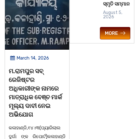
ସ୍ମୃତି ସମ୍ମାନ
August 5,
2026
MORE
March 14, 2026
March 14, 2026
ମ.ରାମପୁର ସବ୍
ଚିତାବାଘ ର ନଖ ଜବତ
ରେଜିଷ୍ଟର
ତିନି ଯୁବକ ଗିରଫ ଓ
ଅଧିକାରୀଙ୍କ ନାମରେ
କୋର୍ଟ ଚାଲାଣ
ମାତ୍ରାଧିକ ବେଞ୍ଚ ମାର୍କ
କଳାହାଣ୍ଡି,୧୪|୩(ପ୍ୟାରିଲାଲ
ମୂଲ୍ୟ ଦାବୀ ନେଇ
ଦୁର୍ଗା ଙ୍କ ରିପୋର୍ଟ):ବେଆଇନ
ଅଭିଯୋଗ
ଭାବେ ବନ୍ୟଜନ୍ତୁ ଙ୍କ ର ଶିକାର
କଳାହାଣ୍ଡି,୧୪।୩(ପ୍ୟାରିଲାଲ
କରି ବ୍ୟବସାୟ ଚାଲୁଥିବା
ଦୁର୍ଗା ଙ୍କ ରିପୋର୍ଟ)କଳାହାଣ୍ଡି
ସମ୍ପର୍କରେ କୌଣସି ସୂତ୍ରରୁ