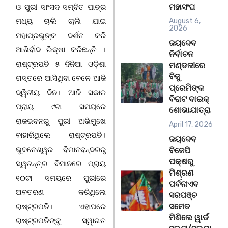
ମହାସଂଘ
ଓ ପୁରୀ ସାଂସଦ ସମ୍ବିତ ପାତ୍ର
ମଧ୍ୟ ଚାଲି ଚାଲି ଯାଇ
August 6,
2026
ମହାପ୍ରଭୁଙ୍କ ଦର୍ଶନ କରି
ଜୟଦେବ
ଆଶିର୍ବାଦ ଭିକ୍ଷା କରିଛନ୍ତି ।
ନିର୍ବାଚନ
ରାଷ୍ଟ୍ରପତି ୫ ଦିନିଆ ଓଡ଼ିଶା
ମଣ୍ଡଳୀରେ
ବିଜୁ
ଗସ୍ତରେ ଆସିଥିବା ବେଳେ ଆଜି
ପ୍ରେମିଙ୍କ
ଦ୍ୱିତୀୟ ଦିନ। ଆଜି ସକାଳ
ବିରାଟ ବାଇକ୍
ପ୍ରାୟ ୯ଟା ସମୟରେ
ଶୋଭାଯାତ୍ରା
ରାଜଭବନରୁ ପୁରୀ ଅଭିମୁଖେ
April 17, 2026
ବାହାରିଥିଲେ ରାଷ୍ଟ୍ରପତି।
ଜୟଦେବ
ଭୁବନେଶ୍ୱର ବିମାନବନ୍ଦରରୁ
ବିଜେପି
ପକ୍ଷରୁ
ସ୍ୱତନ୍ତ୍ର ବିମାନରେ ପ୍ରାୟ
ମିଶ୍ରଣ
୧୦ଟା ସମୟରେ ପୁରୀରେ
ପର୍ବନାଏବ
ଅବତରଣ କରିଥିଲେ
ସରପଞ୍ଚ
ସମେତ
ରାଷ୍ଟ୍ରପତି। ଏହାପରେ
ମିଶିଲେ ୱାର୍ଡ
ରାଷ୍ଟ୍ରପତିଙ୍କୁ ସ୍ୱାଗତ