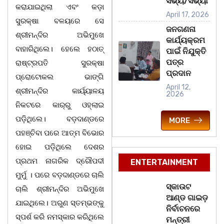
ସଭ୍ୟ/ସଭ୍ୟା
କରାଯାଇଥିଲା ଏବଂ କଡ଼ା
April 17, 2026
ସୁରକ୍ଷା ବଳୟରେ ସେ
ଜନଗଣନା
ଶ୍ରୀମନ୍ଦିର ଅଭିମୁଖେ
କାର୍ଯ୍ୟକ୍ରମ
ବାହାରିଥିଲେ। ହେଲେ ହଠାତ୍
ପାଇଁ ନିଯୁକ୍ତି
ପତ୍ର
ରାଷ୍ଟ୍ରପତି ସୁରକ୍ଷା
ପ୍ରଦାନ
ପ୍ରୋଟୋକଲ ଭାଙ୍ଗି
April 12,
ଶ୍ରୀମନ୍ଦିର କାର୍ୟ୍ୟାଳୟ
2026
ନିକଟରେ କାର୍‌ରୁ ଓହ୍ଲାଇ
ପଡ଼ିଥିଲେ। ବଡ଼ଦାଣ୍ଡରେ
MORE
ପହଞ୍ଚିବା ପରେ ଆତ୍ମ ବିଭୋର
ହୋଇ ପଡ଼ିଥିଲେ ଦେଶର
ପ୍ରଥମ ନାଗରିକ ଦ୍ରୌପଦୀ
ENTERTAINMENT
ମୁର୍ମୁ । ପରେ ବଡ଼ଦାଣ୍ଡରେ ଚାଲି
ସ୍କାଉଟ
ଚାଲି ଶ୍ରୀମନ୍ଦିର ଅଭିମୁଖେ
ଆଣ୍ଡ ଗାଇଡ଼
ଯାଇଥିଲେ। ଅରୁଣ ସ୍ତମ୍ଭଙ୍କୁ
ନିର୍ବାଚନରେ
ସ୍ପର୍ଶ କରି ନମସ୍କାର କରିଥିଲେ
ମନ୍ତ୍ରୀ