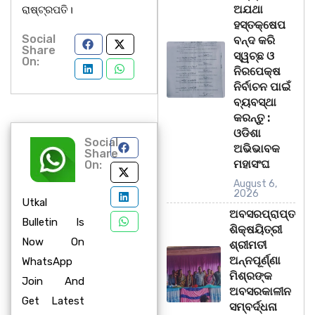
ଅଯଥା
ରାଷ୍ଟ୍ରପତି।
ହସ୍ତକ୍ଷେପ
Social
ବନ୍ଦ କରି
Share
ସ୍ୱଚ୍ଛ ଓ
On:
ନିରପେକ୍ଷ
ନିର୍ବାଚନ ପାଇଁ
ବ୍ୟବସ୍ଥା
କରନ୍ତୁ :
ଓଡିଶା
Social
ଅଭିଭାବକ
Share
ମହାସଂଘ
On:
August 6,
2026
Utkal
ଅବସରପ୍ରାପ୍ତ
Bulletin Is
ଶିକ୍ଷୟିତ୍ରୀ
Now On
ଶ୍ରୀମତୀ
ଅନ୍ନପୂର୍ଣ୍ଣା
WhatsApp
ମିଶ୍ରଙ୍କ
Join And
ଅବସରକାଳୀନ
Get Latest
ସମ୍ବର୍ଦ୍ଧନା