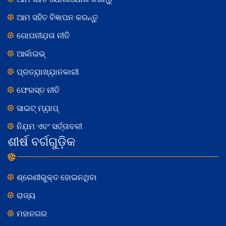
ଆମ ସହିତ ବିଜ୍ଞାପନ କରନ୍ତୁ
ଗୋପନୀଯ଼ତା ନୀତି
ଆର୍କାଇଭ୍
ପ୍ରତ୍ଯ଼ାଖ୍ଯ଼ାନକାରୀ
ଫେରସ୍ତ ନୀତି
ସାଇଟ୍ ମ୍ଯ଼ାପ୍
ନିଯ଼ମ ଏବଂ ସର୍ତ୍ତାବଳୀ
ଶୀର୍ଷ ବର୍ଗଗୁଡ଼ିକ
ଶ୍ରେଣୀଭୁକ୍ତ ହୋଇନଥିବା
ରାଜ୍ୟ
ମହାନଗର