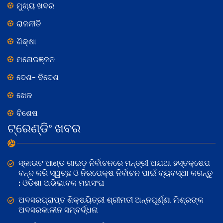
ମୁଖ୍ୟ ଖବର
ରାଜନୀତି
ଶିକ୍ଷା
ମନୋରଞ୍ଜନ
ଦେଶ- ବିଦେଶ
ଖେଳ
ବିଶେଷ
ଟ୍ରେଣ୍ଡିଂ ଖବର
ସ୍କାଉଟ ଆଣ୍ଡ ଗାଇଡ଼ ନିର୍ବାଚନରେ ମନ୍ତ୍ରୀ ଅଯଥା ହସ୍ତକ୍ଷେପ
ବନ୍ଦ କରି ସ୍ୱଚ୍ଛ ଓ ନିରପେକ୍ଷ ନିର୍ବାଚନ ପାଇଁ ବ୍ୟବସ୍ଥା କରନ୍ତୁ
: ଓଡିଶା ଅଭିଭାବକ ମହାସଂଘ
ଅବସରପ୍ରାପ୍ତ ଶିକ୍ଷୟିତ୍ରୀ ଶ୍ରୀମତୀ ଅନ୍ନପୂର୍ଣ୍ଣା ମିଶ୍ରଙ୍କ
ଅବସରକାଳୀନ ସମ୍ବର୍ଦ୍ଧନା