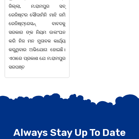
ଜିଲ୍ଲା, ମ.ରାମପୁର ସବ୍
ସୂଚନା ପାଇ କଳାହାଣ୍ଡି ଉତ୍ତର
ରେଜିଷ୍ଟର ସୌଦାମିନି ମାଝି ଜମି
ବନଖଣ୍ଡ ଅଧୀନ କେଗାଁ ରେଞ୍ଜର
ରେଜିଷ୍ଟ୍ରେସନ୍ ବାବଦକୁ
ବନ କର୍ମଚାରୀ ମାନେ ଗରଗାବ
ସରକାର ଙ୍କ ନିୟମ ଉଲଂଘନ
ସେକ୍ସନ ଅଧୀନ କାନ୍ଦୁଲଝର
କରି ନିଜ ମନ ମୁତାବକ କାର୍ଯ୍ୟ
କରୁଥିବାର ଅଭିଯୋଗ ହୋଇଛି।
ଏଠାରେ ପ୍ରକାଶ ଯେ ମ.ରାମପୁର
ସରପଞ୍ଚ
Always Stay Up To Date