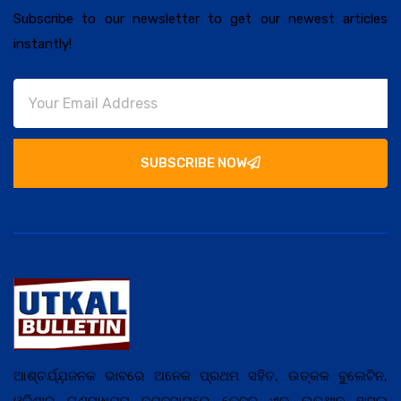
Subscribe to our newsletter to get our newest articles
instantly!
SUBSCRIBE NOW
ଆଶ୍ଚର୍ଯ୍ଯ଼ଜନକ ଭାବରେ ଅନେକ ପ୍ରଥମ ସହିତ, ଉତ୍କଳ ବୁଲେଟିନ,
ଓଡ଼ିଶାର ଗଣମାଧ୍ଯ଼ମ ବ୍ଯ଼ବସାଯ଼ରେ କେବଳ ଏକ ଉତ୍ଥାନ ହାସଲ