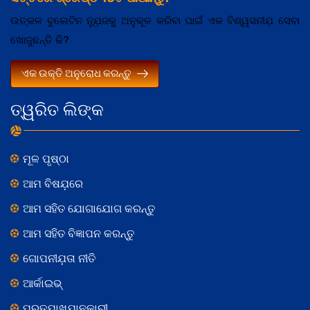
ଉତ୍କଳ ବୁଲେଟିନ ନ୍ଯ଼ୁଜକୁ ଅନୁକୂଳ କରିବା ପାଇଁ ଏକ ବିଶ୍ୱସନୀଯ଼ ସେବା
ଖୋଜୁଛନ୍ତି କି?
ଏକ ଉକ୍ତି ଅନୁରୋଧ କରନ୍ତୁ
ତ୍ୱରିତ ଲିଙ୍କ
ମୂଳ ପୃଷ୍ଠା
ଆମ ବିଷଯ଼ରେ
ଆମ ସହିତ ଯୋଗାଯୋଗ କରନ୍ତୁ
ଆମ ସହିତ ବିଜ୍ଞାପନ କରନ୍ତୁ
ଗୋପନୀଯ଼ତା ନୀତି
ଆର୍କାଇଭ୍
ପ୍ରତ୍ଯ଼ାଖ୍ଯ଼ାନକାରୀ