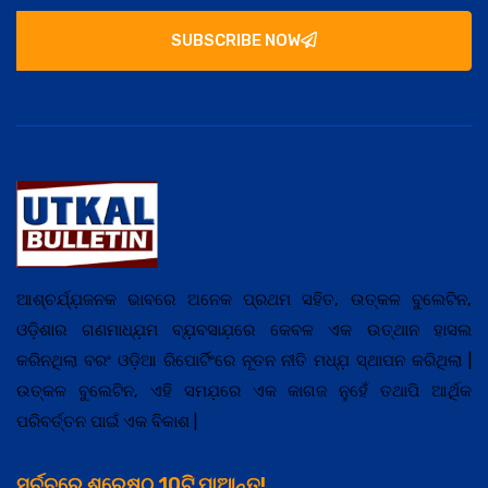
SUBSCRIBE NOW
ଆଶ୍ଚର୍ଯ୍ଯ଼ଜନକ ଭାବରେ ଅନେକ ପ୍ରଥମ ସହିତ, ଉତ୍କଳ ବୁଲେଟିନ,
ଓଡ଼ିଶାର ଗଣମାଧ୍ଯ଼ମ ବ୍ଯ଼ବସାଯ଼ରେ କେବଳ ଏକ ଉତ୍ଥାନ ହାସଲ
କରିନଥିଲା ବରଂ ଓଡ଼ିଆ ରିପୋର୍ଟିଂରେ ନୂତନ ନୀତି ମଧ୍ଯ଼ ସ୍ଥାପନ କରିଥିଲା |
ଉତ୍କଳ ବୁଲେଟିନ, ଏହି ସମଯ଼ରେ ଏକ କାଗଜ ନୁହେଁ ତଥାପି ଆର୍ଥିକ
ପରିବର୍ତ୍ତନ ପାଇଁ ଏକ ବିକାଶ |
ସର୍ଚ୍ଚରେ ଶ୍ରେଷ୍ଠ 10ଟି ପାଆନ୍ତୁ!