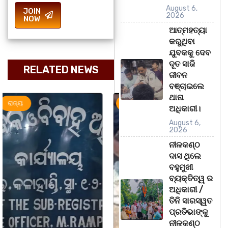
August 6,
JOIN
2026
NOW
ଆତ୍ମହତ୍ୟା
କରୁଥିବା
ଯୁବକକୁ ଦେବ
ଦୂତ ସାଜି
RELATED NEWS
ଜୀବନ
ବଞ୍ଚାଇଲେ
ଥାନା
ଅପରାଧ
ରାଜ୍ୟ
ରାଜ୍ୟ
ଅଧିକାରୀ।
August 6,
2026
ନୀଳକଣ୍ଠ
ଦାସ ଥିଲେ
ବହୁମୁଖୀ
ବ୍ୟକ୍ତିତ୍ୱ ର
ଅଧିକାରୀ /
ତିନି ସାରସ୍ୱତ
ପ୍ରତିଭାଙ୍କୁ
ନୀଳକଣ୍ଠ