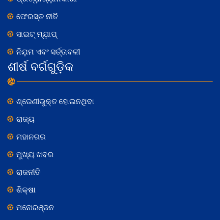
ଫେରସ୍ତ ନୀତି
ସାଇଟ୍ ମ୍ଯ଼ାପ୍
ନିଯ଼ମ ଏବଂ ସର୍ତ୍ତାବଳୀ
ଶୀର୍ଷ ବର୍ଗଗୁଡ଼ିକ
ଶ୍ରେଣୀଭୁକ୍ତ ହୋଇନଥିବା
ରାଜ୍ୟ
ମହାନଗର
ମୁଖ୍ୟ ଖବର
ରାଜନୀତି
ଶିକ୍ଷା
ମନୋରଞ୍ଜନ