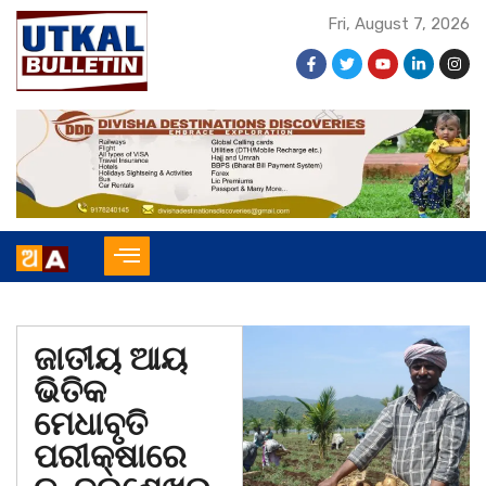
Fri, August 7, 2026
ଜାତୀୟ ଆୟ
ଭିତିକ
ମେଧାବୃତି
ପରୀକ୍ଷାରେ