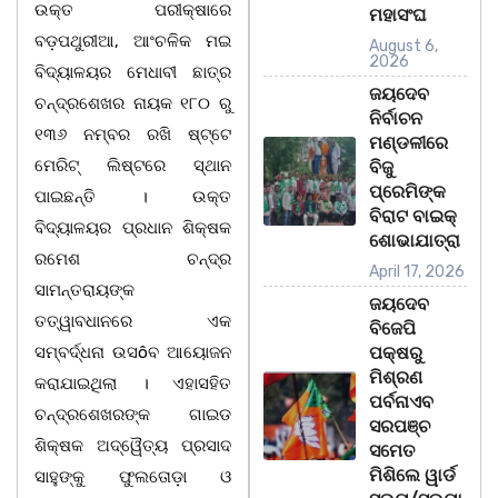
ଉକ୍ତ ପରୀକ୍ଷାରେ
ମହାସଂଘ
ବଡ଼ପଥୁରୀଆ, ଆଂଚଳିକ ମଇ
August 6,
2026
ବିଦ୍ୟାଳୟର ମେଧାବୀ ଛାତ୍ର
ଜୟଦେବ
ଚନ୍ଦ୍ରଶେଖର ନାୟକ ୧୮୦ ରୁ
ନିର୍ବାଚନ
୧୩୬ ନମ୍ବର ରଖି ଷ୍ଟ୍ଟେ
ମଣ୍ଡଳୀରେ
ମେରିଟ୍ ଲିଷ୍ଟରେ ସ୍ଥାନ
ବିଜୁ
ପ୍ରେମିଙ୍କ
ପାଇଛନ୍ତି । ଉକ୍ତ
ବିରାଟ ବାଇକ୍
ବିଦ୍ୟାଳୟର ପ୍ରଧାନ ଶିକ୍ଷକ
ଶୋଭାଯାତ୍ରା
ରମେଶ ଚନ୍ଦ୍ର
April 17, 2026
ସାମନ୍ତରାୟଙ୍କ
ଜୟଦେବ
ତତ୍ୱାବଧାନରେ ଏକ
ବିଜେପି
ସମ୍ବର୍ଦ୍ଧନା ଉସôବ ଆୟୋଜନ
ପକ୍ଷରୁ
ମିଶ୍ରଣ
କରାଯାଇଥିଲା । ଏହାସହିତ
ପର୍ବନାଏବ
ଚନ୍ଦ୍ରଶେଖରଙ୍କ ଗାଇଡ
ସରପଞ୍ଚ
ଶିକ୍ଷକ ଅଦ୍ୱୈତ୍ୟ ପ୍ରସାଦ
ସମେତ
ମିଶିଲେ ୱାର୍ଡ
ସାହୁଙ୍କୁ ଫୁଲତୋଡ଼ା ଓ