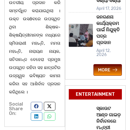
ସଭ୍ୟ/ସଭ୍ୟା
ଉତରୀୟ ପ୍ରଦାନ କରି
April 17, 2026
ସମ୍ବର୍ଦ୍ଧିତ କରାଯାଇଥିଲା ।
ଜନଗଣନା
ଉକ୍ତ ଉସôବରେ ଉପସ୍ଥିତ
କାର୍ଯ୍ୟକ୍ରମ
ଥିବା ଶିକ୍ଷକ-
ପାଇଁ ନିଯୁକ୍ତି
ଶିକ୍ଷୟିତ୍ରୀମାନଙ୍କ ମଧ୍ୟରେ
ପତ୍ର
ପ୍ରଦାନ
ସ୍ମିତାରାଣୀ ମହାନ୍ତି, ମମତା
April 12,
ମହାନ୍ତି, ନାରାୟଣ ନାୟକ,
2026
ସଚିଦାନନ୍ଦ ବେହେରା ପ୍ରମୁଖ
ଉପସ୍ଥିତ ରହିବା ସହ ଛାତ୍ରଟିର
MORE
ଉଜ୍ଜ୍ୱଳ ଭବିଷ୍ୟତ କାମନା
କରିବା ସହ ଆଶିର୍ବାଦ ପ୍ରଦାନ
କରିଥିଲେ ।
ENTERTAINMENT
Social
ସ୍କାଉଟ
Share
On:
ଆଣ୍ଡ ଗାଇଡ଼
ନିର୍ବାଚନରେ
ମନ୍ତ୍ରୀ