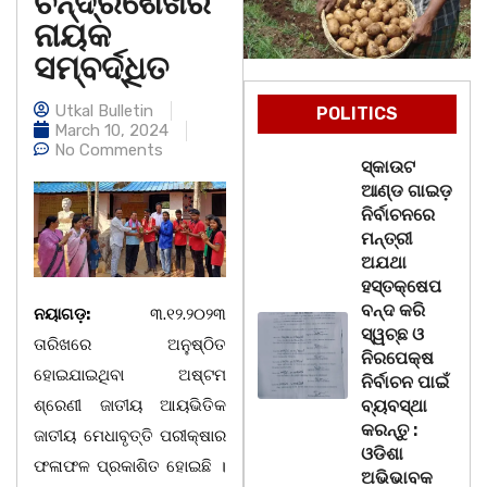
ଚନ୍ଦ୍ରଶେଖର
ନାୟକ
ସମ୍ବର୍ଦ୍ଧିତ
Utkal Bulletin
POLITICS
March 10, 2024
No Comments
ସ୍କାଉଟ
ଆଣ୍ଡ ଗାଇଡ଼
ନିର୍ବାଚନରେ
ମନ୍ତ୍ରୀ
ଅଯଥା
ହସ୍ତକ୍ଷେପ
ବନ୍ଦ କରି
ନୟାଗଡ଼:
୩.୧୨.୨୦୨୩
ସ୍ୱଚ୍ଛ ଓ
ତାରିଖରେ ଅନୁଷ୍ଠିତ
ନିରପେକ୍ଷ
ହୋଇଯାଇଥିବା ଅଷ୍ଟମ
ନିର୍ବାଚନ ପାଇଁ
ଶ୍ରେଣୀ ଜାତୀୟ ଆୟଭିତିକ
ବ୍ୟବସ୍ଥା
କରନ୍ତୁ :
ଜାତୀୟ ମେଧାବୃତ୍ତି ପରୀକ୍ଷାର
ଓଡିଶା
ଫଳାଫଳ ପ୍ରକାଶିତ ହୋଇଛି ।
ଅଭିଭାବକ