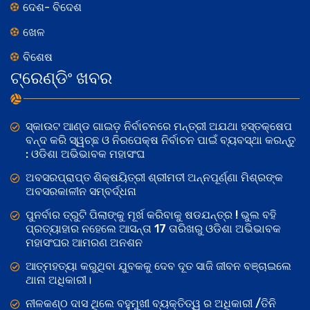
ଦେଶ- ବିଦେଶ
ଖେଳ
ବିଶେଷ
ଟ୍ରେଣ୍ଡିଂ ଖବର
ସ୍କାଉଟ ଆଣ୍ଡ ଗାଇଡ଼ ନିର୍ବାଚନରେ ମନ୍ତ୍ରୀ ଅଯଥା ହସ୍ତକ୍ଷେପ
ବନ୍ଦ କରି ସ୍ୱଚ୍ଛ ଓ ନିରପେକ୍ଷ ନିର୍ବାଚନ ପାଇଁ ବ୍ୟବସ୍ଥା କରନ୍ତୁ
: ଓଡିଶା ଅଭିଭାବକ ମହାସଂଘ
ଅବସରପ୍ରାପ୍ତ ଶିକ୍ଷୟିତ୍ରୀ ଶ୍ରୀମତୀ ଅନ୍ନପୂର୍ଣ୍ଣା ମିଶ୍ରଙ୍କ
ଅବସରକାଳୀନ ସମ୍ବର୍ଦ୍ଧନା
ପୁନର୍ବାର ତ୍ରୁଟି ପିଲାଙ୍କୁ ମୂର୍ଖ କରିବାକୁ ଷଡଯନ୍ତ୍ର ! ଭୁଲ ବହି
ପ୍ରତ୍ୟାହାର ନହେଲେ ଆସନ୍ତା 17 ତାରିଖରୁ ଓଡିଶା ଅଭିଭାବକ
ମହାସଂଘର ଆମରଣ ଅନଶନ
ଆତ୍ମହତ୍ୟା କରୁଥିବା ଯୁବକକୁ ଦେବ ଦୂତ ସାଜି ଜୀବନ ବଞ୍ଚାଇଲେ
ଥାନା ଅଧିକାରୀ।
ନୀଳକଣ୍ଠ ଦାସ ଥିଲେ ବହୁମୁଖୀ ବ୍ୟକ୍ତିତ୍ୱ ର ଅଧିକାରୀ /ତିନି