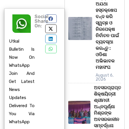
ଅଯଥା
ହସ୍ତକ୍ଷେପ
Social
ବନ୍ଦ କରି
Share
ସ୍ୱଚ୍ଛ ଓ
On:
ନିରପେକ୍ଷ
ନିର୍ବାଚନ ପାଇଁ
Utkal
ବ୍ୟବସ୍ଥା
କରନ୍ତୁ :
Bulletin Is
ଓଡିଶା
Now On
ଅଭିଭାବକ
WhatsApp
ମହାସଂଘ
Join And
August 6,
2026
Get Latest
ଅବସରପ୍ରାପ୍ତ
News
ଶିକ୍ଷୟିତ୍ରୀ
Updates
ଶ୍ରୀମତୀ
Delivered To
ଅନ୍ନପୂର୍ଣ୍ଣା
ମିଶ୍ରଙ୍କ
You Via
ଅବସରକାଳୀନ
WhatsApp
ସମ୍ବର୍ଦ୍ଧନା