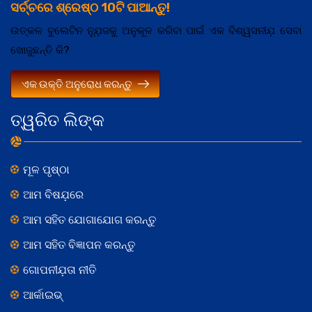
ସର୍ଚ୍ଚରେ ଶ୍ରେଷ୍ଠ 10ଟି ପାଆନ୍ତୁ!
ଉତ୍କଳ ବୁଲେଟିନ ନ୍ଯ଼ୁଜକୁ ଅନୁକୂଳ କରିବା ପାଇଁ ଏକ ବିଶ୍ୱସନୀଯ଼ ସେବା
ଖୋଜୁଛନ୍ତି କି?
ଏକ ଉକ୍ତି ଅନୁରୋଧ କରନ୍ତୁ
ତ୍ୱରିତ ଲିଙ୍କ
ମୂଳ ପୃଷ୍ଠା
ଆମ ବିଷଯ଼ରେ
ଆମ ସହିତ ଯୋଗାଯୋଗ କରନ୍ତୁ
ଆମ ସହିତ ବିଜ୍ଞାପନ କରନ୍ତୁ
ଗୋପନୀଯ଼ତା ନୀତି
ଆର୍କାଇଭ୍