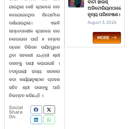
ବାଟା ହାଉସ୍
ଯାଇଥିଲା ସେହି ସ୍ଥାନରେ ବାଡ
ଅଡିଟୋରିୟମଠାରେ
ନୃତ୍ୟ ପରିବେଷଣ।
ଲଗାଯାଇନଥିବା ରିପୋର୍ଟରେ
August 3, 2026
ଦର୍ଶାଯାଇଥିଲା। ଏଭଳି
ସମ୍ବେଦନଶୀଳ ସ୍ଥାନରେ ବାଡ
MORE
ନଲଗାଇବା ପାଇଁ ୫ ନମ୍ବର
ଡ୍ରେନ ଡିଭିଜନ ଦାୟିତ୍ୱରେ
ଥିବା ସହକାରୀ ଯନ୍ତ୍ରୀ ଶ୍ରୀ
ଦାସଙ୍କୁ ଦାୟୀ କରାଯାଇଛି ।
ତଦନୁଯାୟୀ ରାଜ୍ୟ ସରକାର
କଡା କାର୍ୟ୍ୟାନୁଷ୍ଠାନ ଗ୍ରହଣ
ସହିତ ଶ୍ରୀ ଦାସଙ୍କୁ ଆଜି
ନିଲମ୍ବନ କରିଛନ୍ତି ।
Social
Share
On: