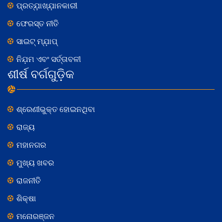
ପ୍ରତ୍ଯ଼ାଖ୍ଯ଼ାନକାରୀ
ଫେରସ୍ତ ନୀତି
ସାଇଟ୍ ମ୍ଯ଼ାପ୍
ନିଯ଼ମ ଏବଂ ସର୍ତ୍ତାବଳୀ
ଶୀର୍ଷ ବର୍ଗଗୁଡ଼ିକ
ଶ୍ରେଣୀଭୁକ୍ତ ହୋଇନଥିବା
ରାଜ୍ୟ
ମହାନଗର
ମୁଖ୍ୟ ଖବର
ରାଜନୀତି
ଶିକ୍ଷା
ମନୋରଞ୍ଜନ