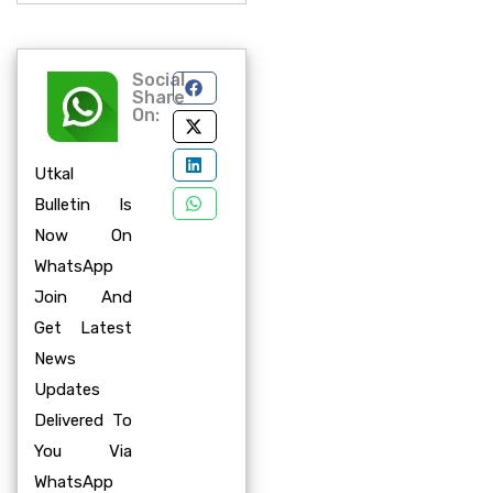
Social
Share
On:
Utkal
Bulletin Is
Now On
WhatsApp
Join And
Get Latest
News
Updates
Delivered To
You Via
WhatsApp