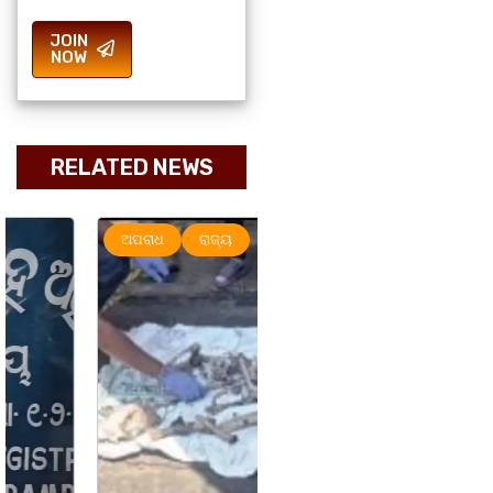
JOIN
NOW
RELATED NEWS
ଅପରାଧ
ରାଜ୍ୟ
ରାଜ୍ୟ