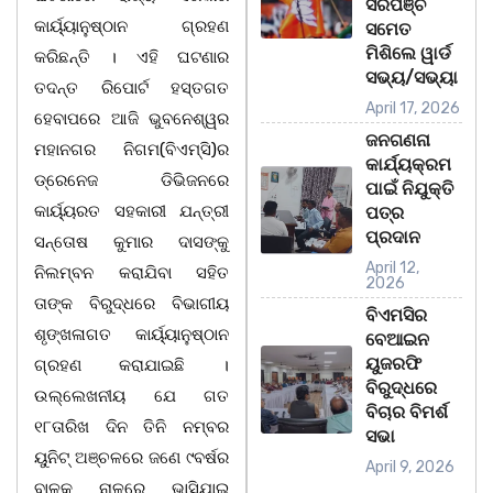
ସରପଞ୍ଚ
କାର୍ୟ୍ୟାନୁଷ୍ଠାନ ଗ୍ରହଣ
ସମେତ
ମିଶିଲେ ୱାର୍ଡ
କରିଛନ୍ତି । ଏହି ଘଟଣାର
ସଭ୍ୟ/ସଭ୍ୟା
ତଦନ୍ତ ରିପୋର୍ଟ ହସ୍ତଗତ
April 17, 2026
ହେବାପରେ ଆଜି ଭୁବନେଶ୍ୱର
ଜନଗଣନା
ମହାନଗର ନିଗମ(ବିଏମ୍‍ସି)ର
କାର୍ଯ୍ୟକ୍ରମ
ଡ୍ରେନେଜ ଡିଭିଜନରେ
ପାଇଁ ନିଯୁକ୍ତି
କାର୍ୟ୍ୟରତ ସହକାରୀ ଯନ୍ତ୍ରୀ
ପତ୍ର
ପ୍ରଦାନ
ସନ୍ତୋଷ କୁମାର ଦାସଙ୍କୁ
April 12,
ନିଲମ୍ବନ କରାଯିବା ସହିତ
2026
ତାଙ୍କ ବିରୁଦ୍ଧରେ ବିଭାଗୀୟ
ବିଏମସିର
ଶୃଙ୍ଖଳାଗତ କାର୍ୟ୍ୟାନୁଷ୍ଠାନ
ବେଆଇନ
ୟୁଜରଫି
ଗ୍ରହଣ କରାଯାଇଛି ।
ବିରୁଦ୍ଧରେ
ଉଲ୍ଲେଖନୀୟ ଯେ ଗତ
ବିଚାର ବିମର୍ଶ
୧୮ତାରିଖ ଦିନ ତିନି ନମ୍ବର
ସଭା
ୟୁନିଟ୍‍ ଅଞ୍ଚଳରେ ଜଣେ ୯ବର୍ଷର
April 9, 2026
ବାଳକ ନାଳରେ ଭାସିଯାଇ