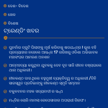
ଦେଶ- ବିଦେଶ
ଖେଳ
ବିଶେଷ
ଟ୍ରେଣ୍ଡିଂ ଖବର
ପୁନର୍ବାର ତ୍ରୁଟି ପିଲାଙ୍କୁ ମୂର୍ଖ କରିବାକୁ ଷଡଯନ୍ତ୍ର ! ଭୁଲ ବହି
ପ୍ରତ୍ୟାହାର ନହେଲେ ଆସନ୍ତା 17 ତାରିଖରୁ ଓଡିଶା ଅଭିଭାବକ
ମହାସଂଘର ଆମରଣ ଅନଶନ
ଆତ୍ମହତ୍ୟା କରୁଥିବା ଯୁବକକୁ ଦେବ ଦୂତ ସାଜି ଜୀବନ ବଞ୍ଚାଇଲେ
ଥାନା ଅଧିକାରୀ।
ନୀଳକଣ୍ଠ ଦାସ ଥିଲେ ବହୁମୁଖୀ ବ୍ୟକ୍ତିତ୍ୱ ର ଅଧିକାରୀ /ତିନି
ସାରସ୍ୱତ ପ୍ରତିଭାଙ୍କୁ ନୀଳକଣ୍ଠ ସ୍ମୃତି ସମ୍ମାନ
ବକୁଳବନର ମହକ ସତ୍ୟବାଦୀ ର ସନ୍ଥ
ମନ୍ଦିର ଚୋରି ମାମଲା ରେପେସାଦାର ଅପରାଧୀ ଗିରଫ।