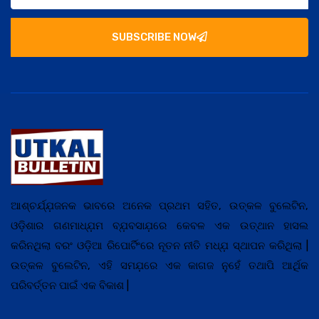
SUBSCRIBE NOW
ଆଶ୍ଚର୍ଯ୍ଯ଼ଜନକ ଭାବରେ ଅନେକ ପ୍ରଥମ ସହିତ, ଉତ୍କଳ ବୁଲେଟିନ,
ଓଡ଼ିଶାର ଗଣମାଧ୍ଯ଼ମ ବ୍ଯ଼ବସାଯ଼ରେ କେବଳ ଏକ ଉତ୍ଥାନ ହାସଲ
କରିନଥିଲା ବରଂ ଓଡ଼ିଆ ରିପୋର୍ଟିଂରେ ନୂତନ ନୀତି ମଧ୍ଯ଼ ସ୍ଥାପନ କରିଥିଲା |
ଉତ୍କଳ ବୁଲେଟିନ, ଏହି ସମଯ଼ରେ ଏକ କାଗଜ ନୁହେଁ ତଥାପି ଆର୍ଥିକ
ପରିବର୍ତ୍ତନ ପାଇଁ ଏକ ବିକାଶ |