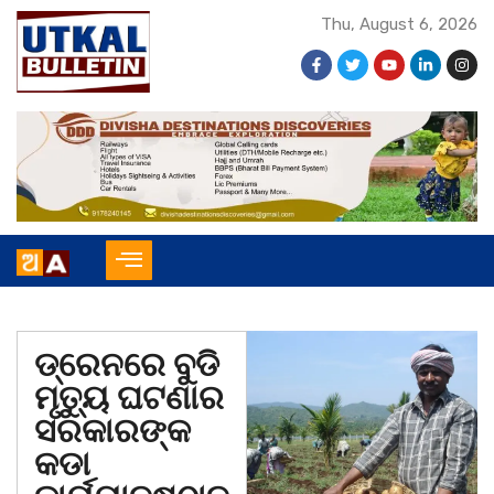
Thu, August 6, 2026
ଡ୍ରେନରେ ବୁଡି
ମୃତ୍ୟୁ ଘଟଣାର
ସରକାରଙ୍କ
କଡା