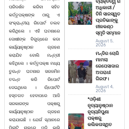
ବ୍ୟକ୍ତିତ୍ୱ ର
ପରିଦର୍ଶନ କରିବା ସହିତ
ଅଧିକାରୀ /
ତିନି ସାରସ୍ୱତ
କର୍ତ୍ତୃପକ୍ଷଙ୍କ ଠାରୁ ଏ
ପ୍ରତିଭାଙ୍କୁ
ସଂକ୍ରାନ୍ତୀୟ ରିପୋର୍ଟ ତଲବ
ନୀଳକଣ୍ଠ
କରିଥିଲେ । ଏହି ଘଟଣାରେ
ସ୍ମୃତି ସମ୍ମାନ
ଦୋଷୀଙ୍କ ବିରୁଦ୍ଧରେ କଡା
August 5,
2026
କାର୍ୟ୍ୟାନୁଷ୍ଠାନ ଗ୍ରହଣ
ମନ୍ଦିର ଚୋରି
କରାଯିବ ବୋଲି ମନ୍ତ୍ରୀ
ମାମଲା
କହିଥିଲେ । କର୍ତ୍ତୃପକ୍ଷ ମଧ୍ୟ
ରେପେସାଦାର
ତୁରନ୍ତ ଘଟଣାର ସରଜମିନ
ଅପରାଧୀ
ଗିରଫ।
ତଦନ୍ତ କରି ରିପୋର୍ଟ
August 4,
ଦେଇଥିଲେ । ଋିପୋର୍ଟଟି
2026
ହସ୍ତଗତ ହେବାପରେ ଆଜି
*ଓଡ଼ିଶୀ
ସରକାରଙ୍କ ପକ୍ଷରୁ
ନୃତ୍ୟାନୁଷ୍ଠାନ
କାର୍ୟ୍ୟାନୁଷ୍ଠାନ ଗ୍ରହଣ
ନୃତ୍ୟନିପୁଣା
ପକ୍ଷରୁ
କରାଯାଇଛି । ଯେଉଁ ସ୍ଥାନରେ
କଲିକତାସ୍ଥିତ
ପିଲାଟି ନାଳରେ ପଡି ଭାସି