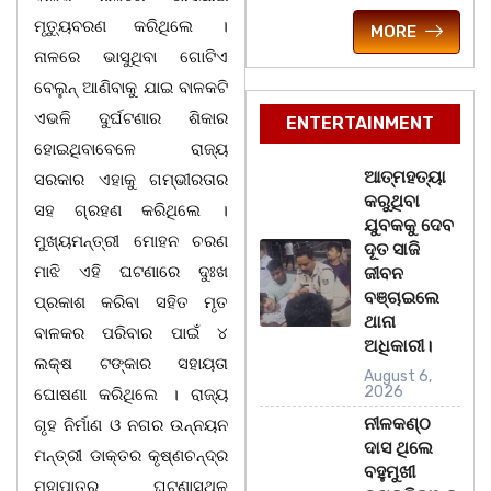
ମୃତ୍ୟୁବରଣ କରିଥିଲେ ।
MORE
ନାଳରେ ଭାସୁଥିବା ଗୋଟିଏ
ବେଲୁନ୍‍ ଆଣିବାକୁ ଯାଇ ବାଳକଟି
ଏଭଳି ଦୁର୍ଘଟଣାର ଶିକାର
ENTERTAINMENT
ହୋଇଥିବାବେଳେ ରାଜ୍ୟ
ଆତ୍ମହତ୍ୟା
ସରକାର ଏହାକୁ ଗମ୍ଭୀରତାର
କରୁଥିବା
ସହ ଗ୍ରହଣ କରିଥିଲେ ।
ଯୁବକକୁ ଦେବ
ମୁଖ୍ୟମନ୍ତ୍ରୀ ମୋହନ ଚରଣ
ଦୂତ ସାଜି
ମାଝି ଏହି ଘଟଣାରେ ଦୁଃଖ
ଜୀବନ
ବଞ୍ଚାଇଲେ
ପ୍ରକାଶ କରିବା ସହିତ ମୃତ
ଥାନା
ବାଳକର ପରିବାର ପାଇଁ ୪
ଅଧିକାରୀ।
ଲକ୍ଷ ଟଙ୍କାର ସହାୟତା
August 6,
2026
ଘୋଷଣା କରିଥିଲେ । ରାଜ୍ୟ
ନୀଳକଣ୍ଠ
ଗୃହ ନିର୍ମାଣ ଓ ନଗର ଉନ୍ନୟନ
ଦାସ ଥିଲେ
ମନ୍ତ୍ରୀ ଡାକ୍ତର କୃଷ୍ଣଚନ୍ଦ୍ର
ବହୁମୁଖୀ
ମହାପାତ୍ର ଘଟଣାସ୍ଥଳ