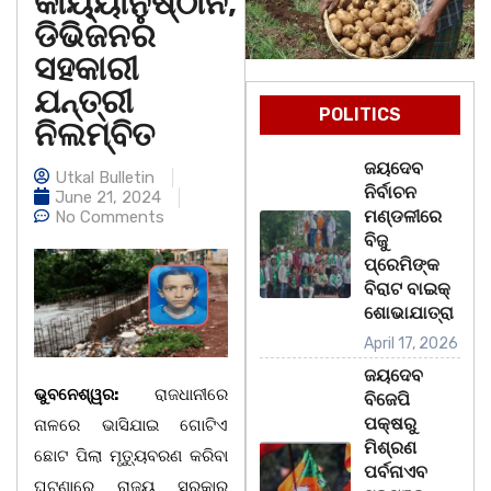
କାର୍ୟ୍ୟାନୁଷ୍ଠାନ,
ଡିଭିଜନର
ସହକାରୀ
ଯନ୍ତ୍ରୀ
POLITICS
ନିଲମ୍ବିତ
ଜୟଦେବ
Utkal Bulletin
ନିର୍ବାଚନ
June 21, 2024
ମଣ୍ଡଳୀରେ
No Comments
ବିଜୁ
ପ୍ରେମିଙ୍କ
ବିରାଟ ବାଇକ୍
ଶୋଭାଯାତ୍ରା
April 17, 2026
ଜୟଦେବ
ଭୁବନେଶ୍ୱର:
ରାଜଧାନୀରେ
ବିଜେପି
ପକ୍ଷରୁ
ନାଳରେ ଭାସିଯାଇ ଗୋଟିଏ
ମିଶ୍ରଣ
ଛୋଟ ପିଲା ମୃତ୍ୟୁବରଣ କରିବା
ପର୍ବନାଏବ
ଘଟଣାରେ ରାଜ୍ୟ ସରକାର