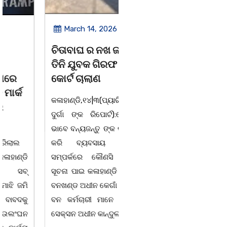
March 14, 2026
March 8, 2026
ଚିତାବାଘ ର ନଖ ଜବତ
ସଶକ୍ତ ଓଡିଶା ପକ୍ଷରୁ
ତିନି ଯୁବକ ଗିରଫ ଓ
ବିଶ୍ୱ ମହିଳା ଦିବସ
କୋର୍ଟ ଚାଲାଣ
ଅନୁଷ୍ଠିତ
କଳାହାଣ୍ଡି,୧୪|୩(ପ୍ୟାରିଲାଲ
ଭୁବନେଶ୍ୱର, 08/03/ 26:
ଦୁର୍ଗା ଙ୍କ ରିପୋର୍ଟ):ବେଆଇନ
ସାମାଜିକ ଅନୁଷ୍ଠାନ "ସଶକ୍ତ
ଭାବେ ବନ୍ୟଜନ୍ତୁ ଙ୍କ ର ଶିକାର
ଓଡିଶା"ପକ୍ଷରୁ ସ୍ଥାନୀୟ
କରି ବ୍ୟବସାୟ ଚାଲୁଥିବା
ସିଆରପି ସ୍ଥିତ କାର୍ଯ୍ୟାଳୟ
ସମ୍ପର୍କରେ କୌଣସି ସୂତ୍ରରୁ
ଠାରେ "ବିଶ୍ୱ ମହିଳା ଦିବସ
ସୂଚନା ପାଇ କଳାହାଣ୍ଡି ଉତ୍ତର
-2026 ଆବାହକ ବିଜୟ କୁମାର
ବନଖଣ୍ଡ ଅଧୀନ କେଗାଁ ରେଞ୍ଜର
ପ୍ରଧାନଙ୍କ ସଂଯୋଜନା ଓ
ବନ କର୍ମଚାରୀ ମାନେ ଗରଗାବ
ସଭାପତିତ୍ବ ରେ ଅନୁଷ୍ଠିତ
ସେକ୍ସନ ଅଧୀନ କାନ୍ଦୁଲଝର
ହୋଇ ଯାଇଛି l ମହିଳା