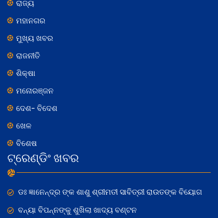
ରାଜ୍ୟ
ମହାନଗର
ମୁଖ୍ୟ ଖବର
ରାଜନୀତି
ଶିକ୍ଷା
ମନୋରଞ୍ଜନ
ଦେଶ- ବିଦେଶ
ଖେଳ
ବିଶେଷ
ଟ୍ରେଣ୍ଡିଂ ଖବର
ଡଃ ଜ୍ଞାନେନ୍ଦ୍ର ଙ୍କ ଶାଶୁ ଶ୍ରୀମତୀ ସାବିତ୍ରୀ ରାଉତଙ୍କ ବିୟୋଗ
ବନ୍ୟା ବିପନ୍ନଙ୍କୁ ଶୁଖିଲା ଖାଦ୍ୟ ବଣ୍ଟନ