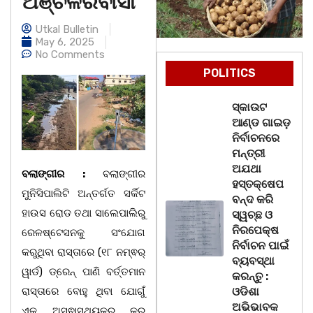
ଅଞ୍ଚଳରବାସୀ
Utkal Bulletin
May 6, 2025
No Comments
POLITICS
ସ୍କାଉଟ
ଆଣ୍ଡ ଗାଇଡ଼
ନିର୍ବାଚନରେ
ମନ୍ତ୍ରୀ
ଅଯଥା
ବଲାଙ୍ଗୀର :
ବଲାଙ୍ଗୀର
ହସ୍ତକ୍ଷେପ
ମୁନିସିପାଲିଟି ଅନ୍ତର୍ଗତ ସର୍କିଟ
ବନ୍ଦ କରି
ହାଉସ ରୋଡ ତଥା ସାଲେପାଲିରୁ
ସ୍ୱଚ୍ଛ ଓ
ନିରପେକ୍ଷ
ରେଳଷ୍ଟେସନକୁ ସଂଯୋଗ
ନିର୍ବାଚନ ପାଇଁ
କରୁଥିବା ରାସ୍ତାରେ (୧୮ ନମ୍ଵର୍
ବ୍ୟବସ୍ଥା
ୱାର୍ଡ) ଡ୍ରେନ୍ ପାଣି ବର୍ତ୍ତମାନ
କରନ୍ତୁ :
ରାସ୍ତାରେ ବୋହୁ ଥିବା ଯୋଗୁଁ
ଓଡିଶା
ଅଭିଭାବକ
ଏକ ଅସ୍ଵାସ୍ଥ୍ୟକର କର