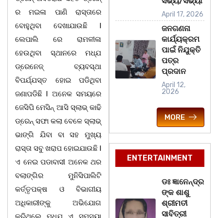
ସଭ୍ୟ/ସଭ୍ୟା
ର ମଇଳା ପାଣି ରାସ୍ତାରେ
April 17, 2026
ବୋହୁଥିବା ଦେଖାଯାଉଛି l
ଜନଗଣନା
କାର୍ଯ୍ୟକ୍ରମ
ଲେପାଲି ରେ ରାମଳୀଳା
ପାଇଁ ନିଯୁକ୍ତି
ହେଉଥିବା ସ୍ଥାନରେ ମଧ୍ଯ
ପତ୍ର
ଡ୍ରେନେଜ୍ ବ୍ୟବସ୍ଥା
ପ୍ରଦାନ
ବିପର୍ଯ୍ଯସ୍ତ ହୋଇ ପଡିଥିବା
April 12,
2026
ଜଣାପଡିଛି l ଅନେକ ସମୟରେ
ଜେସିପି ମେସିନ୍ ଆସି ସ୍ଲାଭ୍ କାଢି
MORE
ଡ୍ରେନ୍ ସଫା କଲା ବେଳେ ସ୍ଲାଭ୍
ଭାଙ୍ଗି ଯିବା ବା ସହ ମୁଖ୍ୟ
ରାସ୍ତା ସବୁ ଖରାପ ହୋଇଯାଉଛି l
ENTERTAINMENT
ଏ ନେଇ ପଡାବାସୀ ଅନେକ ଥର
ବଲାଙ୍ଗିର ମୁନିସିପାଲିଟି
ଡଃ ଜ୍ଞାନେନ୍ଦ୍ର
କର୍ତ୍ତୃପକ୍ଷ ଓ ବିଭାଗୀୟ
ଙ୍କ ଶାଶୁ
ଅଧିକାରୀଙ୍କୁ ଅଭିଯୋଗ
ଶ୍ରୀମତୀ
ସାବିତ୍ରୀ
କରିଥିଲେ ମଧ୍ଯ ଏ ସମସ୍ୟା