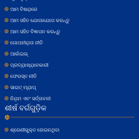
ଆମ ବିଷଯ଼ରେ
ଆମ ସହିତ ଯୋଗାଯୋଗ କରନ୍ତୁ
ଆମ ସହିତ ବିଜ୍ଞାପନ କରନ୍ତୁ
ଗୋପନୀଯ଼ତା ନୀତି
ଆର୍କାଇଭ୍
ପ୍ରତ୍ଯ଼ାଖ୍ଯ଼ାନକାରୀ
ଫେରସ୍ତ ନୀତି
ସାଇଟ୍ ମ୍ଯ଼ାପ୍
ନିଯ଼ମ ଏବଂ ସର୍ତ୍ତାବଳୀ
ଶୀର୍ଷ ବର୍ଗଗୁଡ଼ିକ
ଶ୍ରେଣୀଭୁକ୍ତ ହୋଇନଥିବା