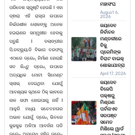
ମହାସଂଘ
ପରିବେଶ ସ୍ରୁଷ୍ଟି ହେଉଛି l ଏହା
August 6,
ଦ୍ଵାରା ଏହି ରାସ୍ତା ଉପରେ
2026
ନିର୍ଭରଶୀଳ ଲୋକଙ୍କୁ ଅନେକ
ଜୟଦେବ
ନିର୍ବାଚନ
ହଇରାଣର ସମ୍ମୁଖୀନ ହେବାକୁ
ମଣ୍ଡଳୀରେ
ପଡୁଛି l ବଲାଙ୍ଗୀର
ବିଜୁ
ପି.ଡବ୍ଲ୍ୟୁ.ଡି ବିଭାଗ ତରଫରୁ
ପ୍ରେମିଙ୍କ
ଏଠାରେ ଡ୍ରେନ୍ ନିର୍ମାଣ ହୋଇଛି
ବିରାଟ ବାଇକ୍
ଶୋଭାଯାତ୍ରା
ସତ କିନ୍ତୁ ଡ୍ରେନ୍ ଉପରେ
April 17, 2026
ଅତ୍ୟଧିକ ମୋଟା ସିମେଣ୍ଟ
ଜୟଦେବ
ସ୍ଲାଭ୍ ଦେଇଥିବା ଯୋଗୁଁ
ବିଜେପି
ଆବଶ୍ୟକ ସ୍ଥଳେ ଠିକ୍ ଭାବରେ
ପକ୍ଷରୁ
ନାଳ ସଫା ହୋଇପାରୁ ନାହିଁ l
ମିଶ୍ରଣ
ଆହୁରି ମଧ୍ୟ ସଚେତନତାର
ପର୍ବନାଏବ
ସରପଞ୍ଚ
ଅଭାବ ଯୋଗୁଁ ଡ୍ରେନ୍ ଭିତରେ
ସମେତ
କୁଢକୁଢ ଅଳିଆ ଆବର୍ଜନା ପଡି
ମିଶିଲେ ୱାର୍ଡ
ଡ୍ରେନ୍ ଅବରୋଧ ସହିତ ଡ୍ରେନ୍