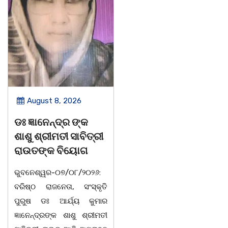
August 8, 2026
August 8, 2026
 ଜ୍ଞାନେନ୍ଦ୍ର ଙ୍କ
ବନ୍ୟା ବିପନ୍ନଙ୍କୁ
ସ
ଶୁ ଶ୍ରୀମତୀ ସାବିତ୍ରୀ
ଶୁଖିଲା ଖାଦ୍ୟ ବଣ୍ଟନ
ସ
ଉତଙ୍କ ବିୟୋଗ
07/08/26 ବନ୍ୟା ବିପନ୍ନଙ୍କ
ବ
ବନେଶ୍ୱର-୦୭/୦୮/୨୦୨୬:
ଉଦେଶ୍ୟରେ ଦଶରଥପୁର ଯୁବ
କ
ିଷ୍ଠ ରାଜନେତା, ସଂସ୍କୃତି
କଂଗ୍ରେସ ପକ୍ଷରୁ ରିଲିଫ
ରୁଷ ଡଃ ଆର୍ଯ୍ୟ କୁମାର
ସାମଗ୍ରୀ ବଣ୍ଟନ କରାଯାଇଥିବା
ଅ
ାନେନ୍ଦ୍ରଙ୍କ ଶାଶୁ ଶ୍ରୀମତୀ
ଦେଖାଯାଇଛି । ବ୍ଲକସ୍ଥ କସପା,
ସ