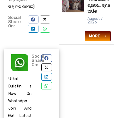
ଶ୍ରଦ୍ଧା ସୁମନ
ସାହୁ ଙ୍କ ରିପୋର୍ଟ୍ l
ଅର୍ପଣ
Social
August 7,
Share
2026
On:
MORE
Social
Share
On:
Utkal
Bulletin Is
Now On
WhatsApp
Join And
Get Latest