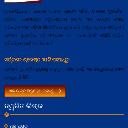
ଆଶ୍ଚର୍ଯ୍ଯ଼ଜନକ ଭାବରେ ଅନେକ ପ୍ରଥମ ସହିତ, ଉତ୍କଳ ବୁଲେଟିନ,
ଓଡ଼ିଶାର ଗଣମାଧ୍ଯ଼ମ ବ୍ଯ଼ବସାଯ଼ରେ କେବଳ ଏକ ଉତ୍ଥାନ ହାସଲ
କରିନଥିଲା ବରଂ ଓଡ଼ିଆ ରିପୋର୍ଟିଂରେ ନୂତନ ନୀତି ମଧ୍ଯ଼ ସ୍ଥାପନ କରିଥିଲା |
ଉତ୍କଳ ବୁଲେଟିନ, ଏହି ସମଯ଼ରେ ଏକ କାଗଜ ନୁହେଁ ତଥାପି ଆର୍ଥିକ
ପରିବର୍ତ୍ତନ ପାଇଁ ଏକ ବିକାଶ |
ସର୍ଚ୍ଚରେ ଶ୍ରେଷ୍ଠ 10ଟି ପାଆନ୍ତୁ!
ଉତ୍କଳ ବୁଲେଟିନ ନ୍ଯ଼ୁଜକୁ ଅନୁକୂଳ କରିବା ପାଇଁ ଏକ ବିଶ୍ୱସନୀଯ଼ ସେବା
ଖୋଜୁଛନ୍ତି କି?
ଏକ ଉକ୍ତି ଅନୁରୋଧ କରନ୍ତୁ
ତ୍ୱରିତ ଲିଙ୍କ
ମୂଳ ପୃଷ୍ଠା