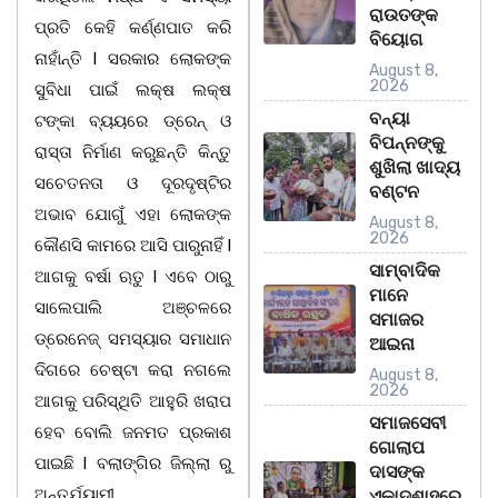
ରାଉତଙ୍କ
ପ୍ରତି କେହି କର୍ଣ୍ଣପାତ କରି
ବିୟୋଗ
ନାହାଁନ୍ତି l ସରକାର ଲୋକଙ୍କ
August 8,
2026
ସୁବିଧା ପାଇଁ ଲକ୍ଷ ଲକ୍ଷ
ବନ୍ୟା
ଟଙ୍କା ବ୍ୟୟରେ ଡ୍ରେନ୍ ଓ
ବିପନ୍ନଙ୍କୁ
ରାସ୍ତା ନିର୍ମାଣ କରୁଛନ୍ତି କିନ୍ତୁ
ଶୁଖିଲା ଖାଦ୍ୟ
ସଚେତନତା ଓ ଦୂରଦୃଷ୍ଟିର
ବଣ୍ଟନ
ଅଭାବ ଯୋଗୁଁ ଏହା ଲୋକଙ୍କ
August 8,
2026
କୌଣସି କାମରେ ଆସି ପାରୁନାହିଁ l
ସାମ୍ବାଦିକ
ଆଗକୁ ବର୍ଷା ଋତୁ l ଏବେ ଠାରୁ
ମାନେ
ସାଲେପାଲି ଅଞ୍ଚଳରେ
ସମାଜର
ଡ୍ରେନେଜ୍ ସମସ୍ୟାର ସମାଧାନ
ଆଇନା
ଦିଗରେ ଚେଷ୍ଟା କରା ନଗଲେ
August 8,
2026
ଆଗକୁ ପରିସ୍ଥିତି ଆହୁରି ଖରାପ
ସମାଜସେବୀ
ହେବ ବୋଲି ଜନମତ ପ୍ରକାଶ
ଗୋଲାପ
ପାଇଛି l ବଲାଙ୍ଗିର ଜିଲ୍ଲା ରୁ
ଦାସଙ୍କ
ଅନ୍ତର୍ଯ୍ୟାମୀ
ଏକାଦଶାହରେ