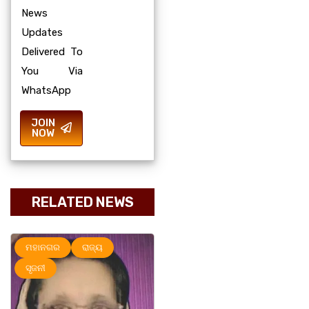
News
Updates
Delivered To
You Via
WhatsApp
JOIN
NOW
RELATED NEWS
ହାନଗର
ରାଜ୍ୟ
ମହାନଗର
ରାଜ୍ୟ
ଜନୀ