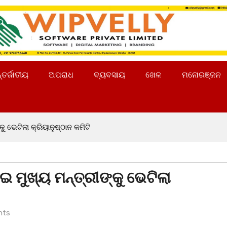
୍ତର୍ଜାତୀୟ
ଅପରାଧ
ବ୍ୟବସାୟ
ଖେଳ
ମନୋରଞ୍ଜନ
ୁ ଭେଟିଲା କ୍ରିୟାନୁଷ୍ଠାନ କମିଟି
ଇ ମୁଖ୍ୟ ମନ୍ତ୍ରୀଙ୍କୁ ଭେଟିଲା
nts