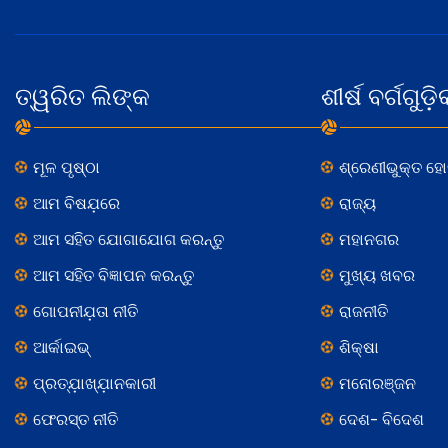
ତ୍ୱରିତ ଲିଙ୍କ
ଶୀର୍ଷ ବର୍ଗଗୁଡ଼ି
ମୂଳ ପୃଷ୍ଠା
ଶ୍ରେଣୀଭୁକ୍ତ ହ
ଆମ ବିଷଯ଼ରେ
ରାଜ୍ୟ
ଆମ ସହିତ ଯୋଗାଯୋଗ କରନ୍ତୁ
ମହାନଗର
ଆମ ସହିତ ବିଜ୍ଞାପନ କରନ୍ତୁ
ମୁଖ୍ୟ ଖବର
ଗୋପନୀଯ଼ତା ନୀତି
ରାଜନୀତି
ଆର୍କାଇଭ୍
ଶିକ୍ଷା
ପ୍ରତ୍ଯ଼ାଖ୍ଯ଼ାନକାରୀ
ମନୋରଞ୍ଜନ
ଫେରସ୍ତ ନୀତି
ଦେଶ- ବିଦେଶ