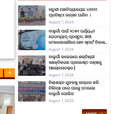
ନାଚୁଣୀ ମହାବିଦ୍ୟାଳୟର ୪୬ତମ
ପ୍ରତିଷ୍ଠା ଉତ୍ସବ ପାଳିତ ।
August 7, 2026
ବାଲୁଗାଁ ପାଇଁ ୨୦୫୧ ପର୍ଯ୍ୟନ୍ତ
ରୋଡମ୍ୟାପ୍ ପ୍ରସ୍ତୁତ, GIS
ଟେକନୋଲୋଜିରେ ହେବ ସ୍ମାର୍ଟ ବିକାଶ..
August 7, 2026
ବାଲୁଗାଁ କଲେଜରେ ଶକ୍ତିଶ୍ରୀ
ସଶକ୍ତିକରଣ ପ୍ରକୋଷ୍ଠ ପକ୍ଷରୁ
ଆଲୋଚନାଚକ୍ର |
August 7, 2026
ନିଶାଶକ୍ତ ଯୁବକକୁ ଉଦ୍ଧାର କରି
ଚିକିତ୍ସା ପରେ ଘରକୁ ପଠାଇଲା
ମହାନଗର
ରାଜନୀତି
ରାଜ୍ୟ
ରାଜ୍
ବାଲୁଗାଁ ପୋଲିସ
August 7, 2026