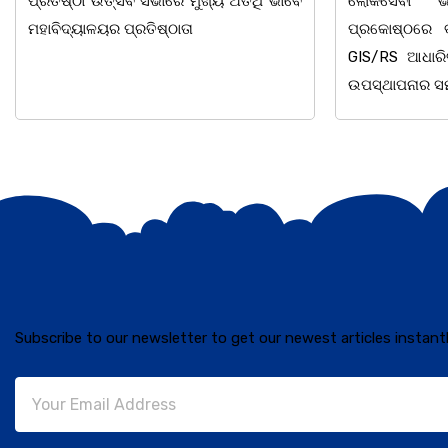
ଲୋକସେବା ଭବନ ସ୍ଥିତ କାର୍ଯ୍ୟାଳୟ
ଆଲୋଚନାଚକ୍ର 
ପ୍ରକୋଷ୍ଠରେ ବାଲୁଗାଁ ପ୍ଲାନିଂ ଏରିଆ ପାଇଁ
ସୁବୁଦ୍ଧିଙ୍କ
GIS/RS ଆଧାରିତ ମାଷ୍ଟର ପ୍ଲାନ–୨୦୫୧ ର
ହୋଇଯାଇଛି।ଉକ୍ତ
ଉପସ୍ଥାପନାର ସମୀକ୍ଷା
ଅଧ୍ୟକ୍ଷ ସୁବାସ 
Subscribe to our newsletter to get our newest articles instantl