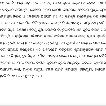
ଳର ୧୧ ଗୋଟି ପଂଚାୟତକୁ ନେଇ ବେହେରା ଠାରେ ନୂତନ ଦଣ୍ଡପାଟ ବ୍ଲକ ଘୋଷଣ
୍କୁ ସାକ୍ଷାତ କରିଛନ୍ତି। ବେହେରା ଗ୍ରାମ ହେଉଛି ଦଣ୍ଡପାଟ ଅଂଚଳର ମୁଖ୍ୟ ବ୍ୟ
୍ଗପୁର ଜିଲ୍ଲା ଓ ଛତିଶଗଡ଼ ରାଜ୍ୟର ଶହ ଶହ ବ୍ୟକ୍ତି ପ୍ରତ୍ୟେକ ଦିନ ନିଜ
ଓ +୩ କଲେଜ, ପ୍ରାଥମିକ ଚିକିତ୍ସାଳୟ, ରାଜସ୍ବ ନିରୀକ୍ଷକଙ୍କ କାର୍ଯ୍ୟାଳୟ ଭଳ
ଗଳିକ ସ୍ଥିତି ରହିଅଛି। ତେଣୁ ନୂଆ ସରକାର ଦଣ୍ଡପାଟରେ ଏକ ନୂତନ ବ୍ଲକ ଗଠ
ିଛନ୍ତି । ବର୍ତ୍ତମାନ ଓଡିଶାରେ ଡବଲ ଇଂଜିନର ସରକାର ତେଣୁ ବ୍ଲକ ପୁନର୍ଗ
ମୁଖ୍ୟମନ୍ତ୍ରୀଙ୍କ ବ୍ୟତୀତ ରାଜସ୍ବ ମନ୍ତ୍ରୀ ସୁରେଶ ପୂଜାରୀ ଓ ପଞ୍ଚାୟତ ରାଜ ମନ୍ତ
 ପତ୍ର ପ୍ରଦାନ କରିଥିଲେ। ଏହି ଅବସରରେ ଦଣ୍ଡପାଟ କ୍ରିୟାନୁଷ୍ଠାନ କମିଟି 
ରଶାନ୍ତ ତିୱାରୀ, ତୁଳସିରାମ ବାରିକ, ଆବାହକ ଭବେଶ ଗଇନ୍ତା, ଉପଦେଷ୍ଟା କମିଟି
ୌଲୋଚନ ଗୋପାଳ, ଟିକମନ୍ ବାରିକ, ପୂର୍ବତନ ବ୍ଲକ ଅଧ୍ୟକ୍ଷ ବଳରାମ ପୁଝାରୀ,
ସ୍ଵୟମ୍ବର ବାଗ, ଚନ୍ଦନ ବାଣୁଆ, ଟଙ୍କ ଅଣ୍ଟି, ସରପଞ୍ଚ ଡାଲଗୁମା, ଖଗପତି
କ୍ତି ବିଶେଷ ଉପସ୍ଥିତ ଥିଲେ ।