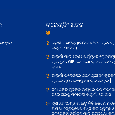
କ
ଟ୍ରେଣ୍ଡିଂ ଖବର
ନାଚୁଣୀ ମହାବିଦ୍ୟାଳୟର ୪୬ତମ ପ୍ରତିଷ୍
ୋଇନଥିବା
ଉତ୍ସବ ପାଳିତ ।
ବାଲୁଗାଁ ପାଇଁ ୨୦୫୧ ପର୍ଯ୍ୟନ୍ତ ରୋଡମ୍ୟା
ପ୍ରସ୍ତୁତ, GIS ଟେକନୋଲୋଜିରେ ହେବ ସ୍ମ
ବିକାଶ..
ବାଲୁଗାଁ କଲେଜରେ ଶକ୍ତିଶ୍ରୀ ସଶକ୍ତି
ପ୍ରକୋଷ୍ଠ ପକ୍ଷରୁ ଆଲୋଚନାଚକ୍ର |
ନିଶାଶକ୍ତ ଯୁବକକୁ ଉଦ୍ଧାର କରି ଚିକିତ୍ସ
ପରେ ଘରକୁ ପଠାଇଲା ବାଲୁଗାଁ ପୋଲିସ
ସ୍କାଉଟ ଆଣ୍ଡ ଗାଇଡ଼ ନିର୍ବାଚନରେ ମନ୍ତ୍
ଅଯଥା ହସ୍ତକ୍ଷେପ ବନ୍ଦ କରି ସ୍ୱଚ୍ଛ ଓ
ନିରପେକ୍ଷ ନିର୍ବାଚନ ପାଇଁ ବ୍ୟବସ୍ଥା କରନ୍