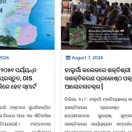
 2026
August 7, 2026
େଜରେ ଶକ୍ତିଶ୍ରୀ
ନିଶାଶକ୍ତ ଯୁବକକୁ ଉଦ୍ଧାର କ
 ପ୍ରକୋଷ୍ଠ ପକ୍ଷରୁ
ଚିକିତ୍ସା ପରେ ଘରକୁ ପଠାଇଲା
ର |
ବାଲୁଗାଁ ପୋଲିସ
ାଲୁଗାଁ ମହାବିଦ୍ୟାଳୟ ଶକ୍ତିଶ୍ରୀ
ଚିଲିକା, ୭।୮:ବର୍ତ୍ତମାନ ସମୟରେ ମା
 ପ୍ରକୋଷ୍ଠ ପକ୍ଷରୁ
ବଞ୍ଚି ରହିଛି।ଯାହାର ଜ୍ୱଳନ୍ତ ଉଦାହରଣ
କ ସୁରକ୍ଷା, ଶୃଙ୍ଖଳା ଓ
ବାଲୁଗାଁ ପୋଲିସ।ଖବର ମୁତାବକ ଗ
ର୍ଯ୍ୟକ୍ରମ ସମ୍ପର୍କରେ ଏକ
ମଧ୍ୟାହ୍ନରେ ଜଣେ ବ୍ୟକ୍ତି ଗାନ