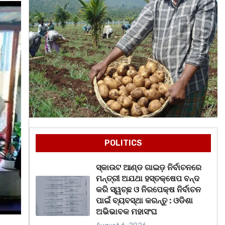
POLITICS
ସ୍କାଉଟ ଆଣ୍ଡ ଗାଇଡ଼ ନିର୍ବାଚନରେ
ମନ୍ତ୍ରୀ ଅଯଥା ହସ୍ତକ୍ଷେପ ବନ୍ଦ
କରି ସ୍ୱଚ୍ଛ ଓ ନିରପେକ୍ଷ ନିର୍ବାଚନ
ପାଇଁ ବ୍ୟବସ୍ଥା କରନ୍ତୁ : ଓଡିଶା
ଅଭିଭାବକ ମହାସଂଘ