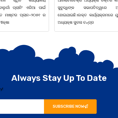
ଅଧ୍ୟକ୍ଷ ଡକ୍ଟର ଲଷ୍ମୀଧର
ନିକଟରେ କ୍ଷତବିକ୍ଷତ ଅବସ୍ଥାର
 ସଭାପତିତ୍ୱରେ ଅନୁଷ୍ଠିତ
ସାଧାରଣ ଜନତାଙ୍କୁ ଗାଳିଗୁଲଜ କରୁଥି
 କାର୍ଯ୍ୟକ୍ରମରେ ଯୁକ୍ତଦୁଇ
ସ୍ଥାନୀୟ ଲୋକେ ୧୧୨
ଚନ୍ଦ୍ର
Always Stay Up To Date
y!
SUBSCRIBE NOW