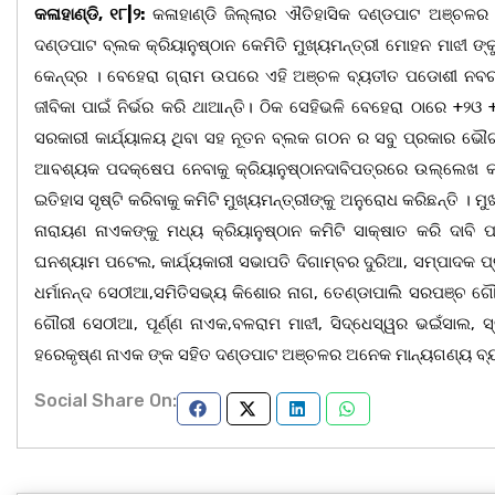
କଳାହାଣ୍ଡି, ୧୮|୨:
କଳାହାଣ୍ଡି ଜିଲ୍ଲାର ଐତିହାସିକ ଦଣ୍ଡପାଟ ଅଞ୍ଚ
ଦଣ୍ଡପାଟ ବ୍ଲକ କ୍ରିୟାନୁଷ୍ଠାନ କେମିତି ମୁଖ୍ୟମନ୍ତ୍ରୀ ମୋହନ ମାଝୀ ଙ
କେନ୍ଦ୍ର । ବେହେରା ଗ୍ରାମ ଉପରେ ଏହି ଅଞ୍ଚଳ ବ୍ୟତୀତ ପଡୋଶୀ ନବରଙ
ଜୀବିକା ପାଇଁ ନିର୍ଭର କରି ଥାଆନ୍ତି। ଠିକ ସେହିଭଳି ବେହେରା ଠାରେ +୨
ସରକାରୀ କାର୍ଯ୍ୟାଳୟ ଥିବା ସହ ନୂତନ ବ୍ଲକ ଗଠନ ର ସବୁ ପ୍ରକାର ଭୌ
ଆବଶ୍ୟକ ପଦକ୍ଷେପ ନେବାକୁ କ୍ରିୟାନୁଷ୍ଠାନଦାବିପତ୍ରରେ ଉଲ୍ଲେଖ କର
ଇତିହାସ ସୃଷ୍ଟି କରିବାକୁ କମିଟି ମୁଖ୍ୟମନ୍ତ୍ରୀଙ୍କୁ ଅନୁରୋଧ କରିଛନ୍ତି । 
ନାରାୟଣ ନାଏକଙ୍କୁ ମଧ୍ୟ କ୍ରିୟାନୁଷ୍ଠାନ କମିଟି ସାକ୍ଷାତ କରି ଦାବି
ଘନଶ୍ୟାମ ପଟେଲ, କାର୍ଯ୍ୟକାରୀ ସଭାପତି ଦିଗାମ୍ବର ଦୁରିଆ, ସମ୍ପାଦକ ପ୍
ଧର୍ମାନନ୍ଦ ସେଠୀଆ,ସମିତିସଭ୍ୟ କିଶୋର ନାଗ, ତେଣ୍ଡାପାଲି ସରପଞ୍ଚ ଗ
ଗୌରୀ ସେଠୀଆ, ପୂର୍ଣ୍ଣ ନାଏକ,ବଳରାମ ମାଝୀ, ସିଦ୍ଧେସ୍ୱର ଭଇଁସାଲ, 
ହରେକୃଷ୍ଣ ନାଏକ ଙ୍କ ସହିତ ଦଣ୍ଡପାଟ ଅଞ୍ଚଳର ଅନେକ ମାନ୍ୟଗଣ୍ୟ ବ୍ୟ
Social Share On: