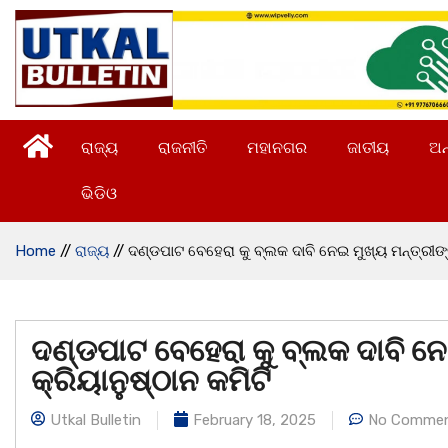
ରାଜ୍ୟ
ରାଜନୀତି
ମହାନଗର
ଜାତୀୟ
ଅନ
ଭିଡିଓ
Home
//
ରାଜ୍ୟ
//
ଦଣ୍ଡପାଟ ବେହେରା କୁ ବ୍ଲକ ଦାବି ନେଇ ମୁଖ୍ୟ ମନ୍ତ୍ରୀଙ୍କ
ଦଣ୍ଡପାଟ ବେହେରା କୁ ବ୍ଲକ ଦାବି ନେ
କ୍ରିୟାନୁଷ୍ଠାନ କମିଟି
Utkal Bulletin
February 18, 2025
No Comme