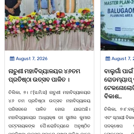
August 7, 2026
August 7,
ବାଲୁଗାଁ ପାଇଁ ୨୦୫୧ ପର୍ଯ୍ୟନ୍ତ
ବାଲୁଗାଁ କଲ
ରୋଡମ୍ୟାପ୍ ପ୍ରସ୍ତୁତ, GIS
ସଶକ୍ତିକରଣ
ଟେକନୋଲୋଜିରେ ହେବ ସ୍ମାର୍ଟ
ଆଲୋଚନାଚକ୍
ବିକାଶ..
ଚିଲିକା, ୭। ୮: ବ
ଚିଲିକା, ୭।୮:ବାଲୁଗାଁ ଅଞ୍ଚଳର ସୁପରିକଳ୍ପିତ
ସଶକ୍ତିକରଣ
ଏବଂ ସ୍ଥାୟୀ ବିକାଶ ଦିଗରେ ଆଉ ଏକ ଐତିହାସିକ
ଛାତ୍ରୀମାନଙ୍
ପଦକ୍ଷେପ ନିଆଯାଇଛି। ମଙ୍ଗଳବାର
ସଶକ୍ତିକରଣ କା