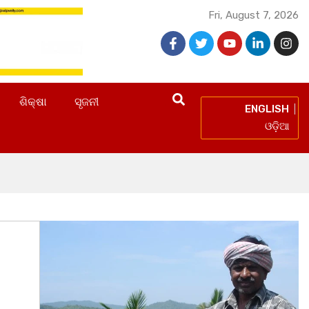
Fri, August 7, 2026
ଶିକ୍ଷା
ସୃଜନୀ
ENGLISH
ଓଡ଼ିଆ