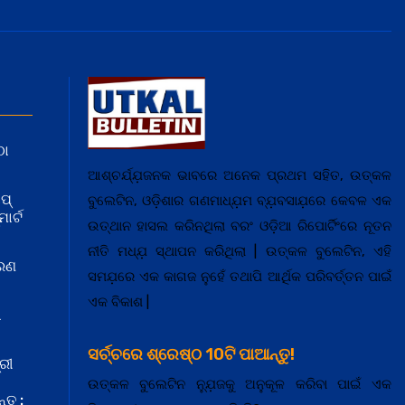
ଠା
ଆଶ୍ଚର୍ଯ୍ଯ଼ଜନକ ଭାବରେ ଅନେକ ପ୍ରଥମ ସହିତ, ଉତ୍କଳ
ପ୍
ବୁଲେଟିନ, ଓଡ଼ିଶାର ଗଣମାଧ୍ଯ଼ମ ବ୍ଯ଼ବସାଯ଼ରେ କେବଳ ଏକ
ାର୍ଟ
ଉତ୍ଥାନ ହାସଲ କରିନଥିଲା ବରଂ ଓଡ଼ିଆ ରିପୋର୍ଟିଂରେ ନୂତନ
ନୀତି ମଧ୍ଯ଼ ସ୍ଥାପନ କରିଥିଲା | ଉତ୍କଳ ବୁଲେଟିନ, ଏହି
କରଣ
ସମଯ଼ରେ ଏକ କାଗଜ ନୁହେଁ ତଥାପି ଆର୍ଥିକ ପରିବର୍ତ୍ତନ ପାଇଁ
ଏକ ବିକାଶ |
ା
ସର୍ଚ୍ଚରେ ଶ୍ରେଷ୍ଠ 10ଟି ପାଆନ୍ତୁ!
ରୀ
ଉତ୍କଳ ବୁଲେଟିନ ନ୍ଯ଼ୁଜକୁ ଅନୁକୂଳ କରିବା ପାଇଁ ଏକ
ତୁ :