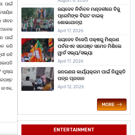
August 6, 2026
ା ପାଇଁ
ଜୟଦେବ ନିର୍ବାଚନ ମଣ୍ଡଳୀରେ ବିଜୁ
ବସାୟିକ
ପ୍ରେମିଙ୍କ ବିରାଟ ବାଇକ୍
ର ଜୀବନ
ଶୋଭାଯାତ୍ରା
ି ଅନେକ
April 17, 2026
ନ ପାଇଁ
ଜୟଦେବ ବିଜେପି ପକ୍ଷରୁ ମିଶ୍ରଣ
ଠନ କରି
ପର୍ବନାଏବ ସରପଞ୍ଚ ସମେତ ମିଶିଲେ
ୱାର୍ଡ ସଭ୍ୟ/ସଭ୍ୟା
୍ରୀ ରବି
April 17, 2026
ସଭାପତି
 ମୁଖ୍ୟ
ଜନଗଣନା କାର୍ଯ୍ୟକ୍ରମ ପାଇଁ ନିଯୁକ୍ତି
ପତ୍ର ପ୍ରଦାନ
ସରପଞ୍ଚ
April 12, 2026
 ନାଏକ,
MORE
ENTERTAINMENT