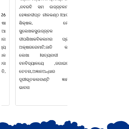
,ନବରବି ସମ ଉଜ୍ଜ୍ବଳମୟ
ମନ୍ଦିର ଚୋରି ମାମଲା ରେ ଜଣେ
ହେଜ୍ଞାନଦୀପ୍ତ ନୀଳକଣ୍ଠ lଆଦର୍ଶ
ଅଭିଯୁକ୍ତ କୁ ଗିରଫ କରିଛି।
ଶିକ୍ଷକ, ନେତା
ପୁଲିସ ତଦନ୍ତରୁ ଜଣାପଡ଼ିଛି ଯେ,
ସୁଲେଖକସୁଉଜ୍ଜ୍ବଳ
ଗତ ୦୩.୦୮.୨୦୨୬ ତାରିଖ
ଦୀପଶିଖାକବିକଲମର ପ୍ରତି
ଅପରାହ୍ନ ପ୍ରାୟ ୫ଟା ସମୟରେ
ଅକ୍ଷରରେମାଟି,ଜାତି କଥା
ଶିଶୁପାଳଗଡ଼ସ୍ଥିତ ମା'
ଲେଖା lସତ୍ୟବାଦୀ ର
ଯଦୁମଲ୍ଲୀ
ବନବିଦ୍ୟାଳୟେ ,ଜଗାଇଜନ
ଚେତନା,ଅଜ୍ଞାନଅନ୍ଧାର
ଦୂରୀଭୂତକଲବାଣ୍ଟି ଜ୍ଞାନର
ଭାବନା