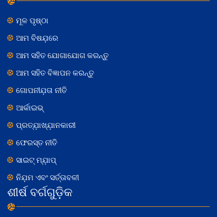
ମୂଳ ପୃଷ୍ଠା
ଆମ ବିଷଯ଼ରେ
ଆମ ସହିତ ଯୋଗାଯୋଗ କରନ୍ତୁ
ଆମ ସହିତ ବିଜ୍ଞାପନ କରନ୍ତୁ
ଗୋପନୀଯ଼ତା ନୀତି
ଆର୍କାଇଭ୍
ପ୍ରତ୍ଯ଼ାଖ୍ଯ଼ାନକାରୀ
ଫେରସ୍ତ ନୀତି
ସାଇଟ୍ ମ୍ଯ଼ାପ୍
ନିଯ଼ମ ଏବଂ ସର୍ତ୍ତାବଳୀ
ଶୀର୍ଷ ବର୍ଗଗୁଡ଼ିକ