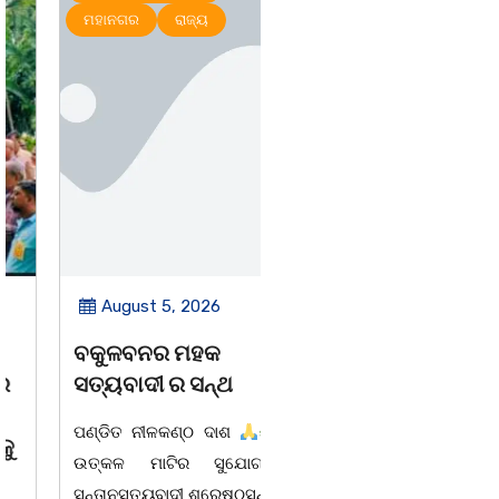
ମହାନଗର
ରାଜ୍ୟ
August 5, 2026
August 4, 2026
ବକୁଳବନର ମହକ
ମନ୍ଦିର ଚୋରି ମାମଲା
ସତ୍ୟବାଦୀ ର ସନ୍ଥ
ରେପେସାଦାର ଅପରାଧୀ
ଗିରଫ।
ପଣ୍ଡିତ ନୀଳକଣ୍ଠ ଦାଶ
ଉତ୍କଳ ମାଟିର ସୁଯୋଗ୍ଯ
ବାଲିଅନ୍ତା ୦୪/୦୮ (ଗୋବର୍ଦ୍ଧନ
ସନ୍ତାନସତ୍ୟବାଦୀ ଶ୍ରେଷ୍ଠସନ୍ଥ
ଦାସ):- ଧଉଳି ଥାନା ପୁଲିସ