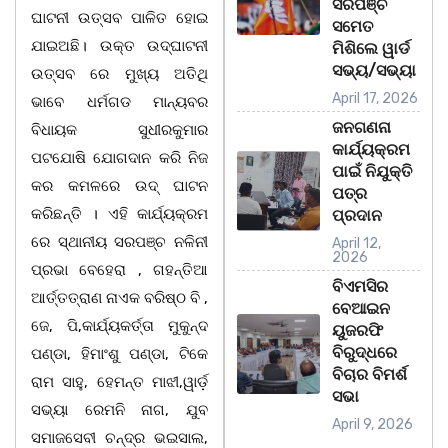
ସରପଞ୍ଚ
ଘାଟନୀ ଉତ୍ସବ ପାଳିତ ହୋଇ
ସମେତ
ଯାଇଅଛି। ଉକ୍ତ ଉଦ୍ଘାଟନୀ
ମିଶିଲେ ୱାର୍ଡ
ସଭ୍ୟ/ସଭ୍ୟା
ଉତ୍ସବ ରେ ମୁଖ୍ୟ ଅତିଥି
April 17, 2026
ଭାବେ ଧର୍ମଗଡ ମାନ୍ୟବର
ଜନଗଣନା
ବିଧାୟକ ସୁଧୀରକୁମାର
କାର୍ଯ୍ୟକ୍ରମ
ପଟଯୋଷି ଯୋଗଦାନ କରି ନିଜ
ପାଇଁ ନିଯୁକ୍ତି
କର କମଳରେ ଉଦ୍ ଘାଟନ
ପତ୍ର
କରିଛନ୍ତି । ଏହି କାର୍ଯ୍ୟକ୍ରମ
ପ୍ରଦାନ
ରେ ସ୍ଥାନୀୟ ସରପଞ୍ଚ ନଳିନୀ
April 12,
2026
ପ୍ରଭା ବେହେରା , ଗହନ୍ତିଆ
ବିଏମସିର
ଆର୍ତ୍ତତ୍ରାଣ ନାଏକ ବରିଷ୍ଠ ବି ,
ବେଆଇନ
ଜେ, ପି,କାର୍ଯ୍ୟକର୍ତ୍ତା ମୁକୁନ୍ଦ
ୟୁଜରଫି
ବିରୁଦ୍ଧରେ
ପଣ୍ଡା, ହିମାଂଶୁ ପଣ୍ଡା, ଟିକେ
ବିଚାର ବିମର୍ଶ
ରାମ ସାହୁ, ହେମନ୍ତ ମାଝୀ,ୱାର୍ଡ଼
ସଭା
ସଭ୍ୟା ରେମନି ନାଗ, ଯୁବ
April 9, 2026
ସମାଜସେବୀ ଚନ୍ଦ୍ର ଭଇସାଲ,