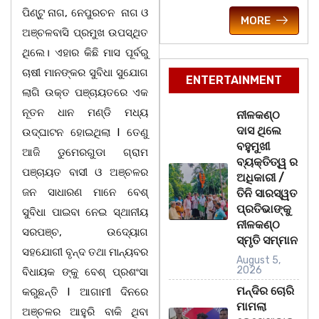
ପିଣ୍ଟୁ ନାଗ, ନେପୁରଚନ ନାଗ ଓ
MORE
ଅଞ୍ଚଳବାସି ପ୍ରମୁଖ ଉପସ୍ଥିତ
ଥିଲେ। ଏହାର କିଛି ମାସ ପୂର୍ବରୁ
ଚାଷୀ ମାନଙ୍କର ସୁବିଧା ସୁଯୋଗ
ENTERTAINMENT
ଲାଗି ଉକ୍ତ ପଞ୍ଚାୟତରେ ଏକ
ନୂତନ ଧାନ ମଣ୍ଡି ମଧ୍ୟ
ନୀଳକଣ୍ଠ
ଦାସ ଥିଲେ
ଉଦ୍ଘାଟନ ହୋଇଥିଲା l ତେଣୁ
ବହୁମୁଖୀ
ଆଜି ଡୁମେରଗୁଡା ଗ୍ରାମ
ବ୍ୟକ୍ତିତ୍ୱ ର
ପଞ୍ଚାୟତ ବାସୀ ଓ ଅଞ୍ଚଳର
ଅଧିକାରୀ /
ଜନ ସାଧାରଣ ମାନେ ବେଶ୍
ତିନି ସାରସ୍ୱତ
ପ୍ରତିଭାଙ୍କୁ
ସୁବିଧା ପାଇବା ନେଇ ସ୍ଥାନୀୟ
ନୀଳକଣ୍ଠ
ସରପଞ୍ଚ, ଉଦ୍ୟୋଗ
ସ୍ମୃତି ସମ୍ମାନ
ସହଯୋଗୀ ବୃନ୍ଦ ତଥା ମାନ୍ୟବର
August 5,
2026
ବିଧାୟକ ଙ୍କୁ ବେଶ୍ ପ୍ରଶଂସା
ମନ୍ଦିର ଚୋରି
କରୁଛନ୍ତି l ଆଗାମୀ ଦିନରେ
ମାମଲା
ଅଞ୍ଚଳର ଆହୁରି ବାକି ଥିବା