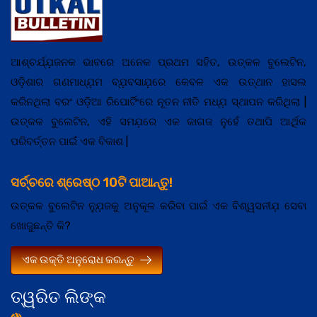
ଆଶ୍ଚର୍ଯ୍ଯ଼ଜନକ ଭାବରେ ଅନେକ ପ୍ରଥମ ସହିତ, ଉତ୍କଳ ବୁଲେଟିନ,
ଓଡ଼ିଶାର ଗଣମାଧ୍ଯ଼ମ ବ୍ଯ଼ବସାଯ଼ରେ କେବଳ ଏକ ଉତ୍ଥାନ ହାସଲ
କରିନଥିଲା ବରଂ ଓଡ଼ିଆ ରିପୋର୍ଟିଂରେ ନୂତନ ନୀତି ମଧ୍ଯ଼ ସ୍ଥାପନ କରିଥିଲା |
ଉତ୍କଳ ବୁଲେଟିନ, ଏହି ସମଯ଼ରେ ଏକ କାଗଜ ନୁହେଁ ତଥାପି ଆର୍ଥିକ
ପରିବର୍ତ୍ତନ ପାଇଁ ଏକ ବିକାଶ |
ସର୍ଚ୍ଚରେ ଶ୍ରେଷ୍ଠ 10ଟି ପାଆନ୍ତୁ!
ଉତ୍କଳ ବୁଲେଟିନ ନ୍ଯ଼ୁଜକୁ ଅନୁକୂଳ କରିବା ପାଇଁ ଏକ ବିଶ୍ୱସନୀଯ଼ ସେବା
ଖୋଜୁଛନ୍ତି କି?
ଏକ ଉକ୍ତି ଅନୁରୋଧ କରନ୍ତୁ
ତ୍ୱରିତ ଲିଙ୍କ