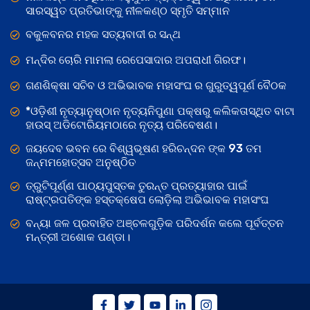
ସାରସ୍ୱତ ପ୍ରତିଭାଙ୍କୁ ନୀଳକଣ୍ଠ ସ୍ମୃତି ସମ୍ମାନ
ବକୁଳବନର ମହକ ସତ୍ୟବାଦୀ ର ସନ୍ଥ
ମନ୍ଦିର ଚୋରି ମାମଲା ରେପେସାଦାର ଅପରାଧୀ ଗିରଫ।
ଗଣଶିକ୍ଷା ସଚିବ ଓ ଅଭିଭାବକ ମହାସଂଘ ର ଗୁରୁତ୍ୱପୂର୍ଣ ବୈଠକ
*ଓଡ଼ିଶୀ ନୃତ୍ୟାନୁଷ୍ଠାନ ନୃତ୍ୟନିପୁଣା ପକ୍ଷରୁ କଲିକତାସ୍ଥିତ ବାଟା
ହାଉସ୍ ଅଡିଟୋରିୟମଠାରେ ନୃତ୍ୟ ପରିବେଷଣ।
ଜୟଦେବ ଭବନ ରେ ବିଶ୍ୱଭୂଷଣ ହରିଚନ୍ଦନ ଙ୍କ 93 ତମ
ଜନ୍ମମହୋତ୍ସବ ଅନୁଷ୍ଠିତ
ତ୍ରୁଟିପୂର୍ଣ୍ଣ ପାଠ୍ୟପୁସ୍ତକ ତୁରନ୍ତ ପ୍ରତ୍ୟାହାର ପାଇଁ
ରାଷ୍ଟ୍ରପତିଙ୍କ ହସ୍ତକ୍ଷେପ ଲୋଡ଼ିଲା ଅଭିଭାବକ ମହାସଂଘ
ବନ୍ୟା ଜଳ ପ୍ରବାହିତ ଅଞ୍ଚଳଗୁଡ଼ିକ ପରିଦର୍ଶନ କଲେ ପୂର୍ବତ୍ତନ
ମନ୍ତ୍ରୀ ଅଶୋକ ପଣ୍ଡା।