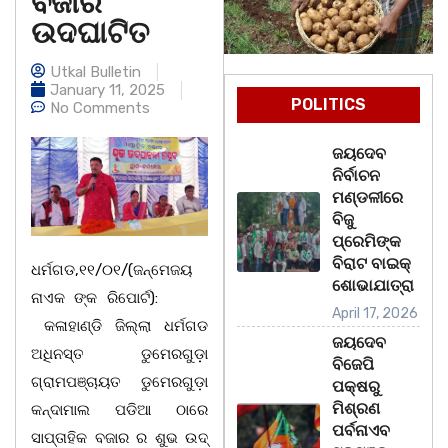
ବଜାର
ଉଦଘାଟିତ
Utkal Bulletin
January 11, 2025
POLITICS
No Comments
ଜୟଦେବ
ନିର୍ବାଚନ
ମଣ୍ଡଳୀରେ
ବିଜୁ
ପ୍ରେମିଙ୍କ
ବିରାଟ ବାଇକ୍
ଧର୍ମଗଡ,୧୧/୦୧/(ଜନ୍ମେଜୟ
ଶୋଭାଯାତ୍ରା
ନାଏକ ଙ୍କ ରିପୋର୍ଟ):
April 17, 2026
କଳାହାଣ୍ଡି ଜିଲ୍ଲା ଧର୍ମଗଡ
ଜୟଦେବ
ଅଧିନସ୍ତ ଡୁମେରଗୁଡ଼ା
ବିଜେପି
ଗ୍ରାମପଞ୍ଚାୟତ ଡୁମେରଗୁଡ଼ା
ପକ୍ଷରୁ
ମିଶ୍ରଣ
କନ୍ଦାମାଲ ପଡିଆ ଠାରେ
ପର୍ବନାଏବ
ସାପ୍ତାହିକ ବଜାର ର ଶୁଭ ଉଦ୍