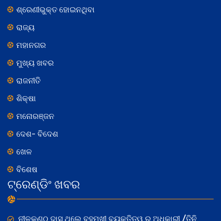
ଶ୍ରେଣୀଭୁକ୍ତ ହୋଇନଥିବା
ରାଜ୍ୟ
ମହାନଗର
ମୁଖ୍ୟ ଖବର
ରାଜନୀତି
ଶିକ୍ଷା
ମନୋରଞ୍ଜନ
ଦେଶ- ବିଦେଶ
ଖେଳ
ବିଶେଷ
ଟ୍ରେଣ୍ଡିଂ ଖବର
ନୀଳକଣ୍ଠ ଦାସ ଥିଲେ ବହୁମୁଖୀ ବ୍ୟକ୍ତିତ୍ୱ ର ଅଧିକାରୀ /ତିନି