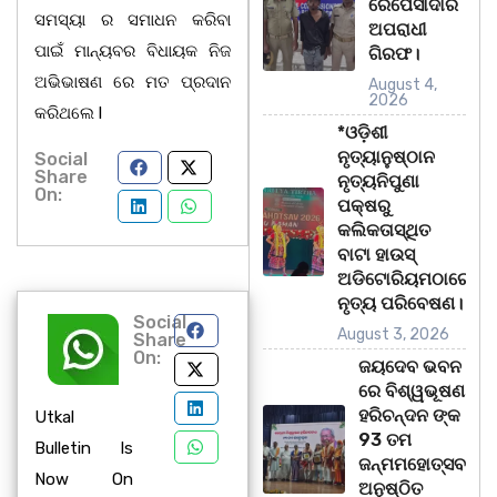
ରେପେସାଦାର
ସମସ୍ୟା ର ସମାଧନ କରିବା
ଅପରାଧୀ
ପାଇଁ ମାନ୍ୟବର ବିଧାୟକ ନିଜ
ଗିରଫ।
ଅଭିଭାଷଣ ରେ ମତ ପ୍ରଦାନ
August 4,
2026
କରିଥଲେ l
*ଓଡ଼ିଶୀ
ନୃତ୍ୟାନୁଷ୍ଠାନ
Social
Share
ନୃତ୍ୟନିପୁଣା
On:
ପକ୍ଷରୁ
କଲିକତାସ୍ଥିତ
ବାଟା ହାଉସ୍
ଅଡିଟୋରିୟମଠାରେ
ନୃତ୍ୟ ପରିବେଷଣ।
Social
August 3, 2026
Share
On:
ଜୟଦେବ ଭବନ
ରେ ବିଶ୍ୱଭୂଷଣ
ହରିଚନ୍ଦନ ଙ୍କ
Utkal
93 ତମ
Bulletin Is
ଜନ୍ମମହୋତ୍ସବ
Now On
ଅନୁଷ୍ଠିତ