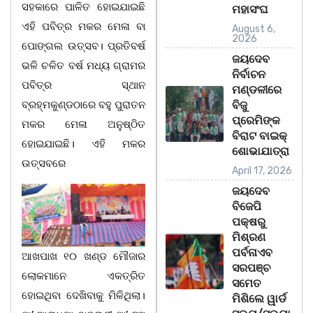
ସହକାରେ ପାଳିତ ହୋଇଯାଇଛି
ମହାସଂଘ
ଏହି ପବିତ୍ର ମକର ମେଳା ବା
August 6,
2026
ପୋଙ୍ଗଲ ଉତ୍ସବ। ପ୍ରତିବର୍ଷ
ଜୟଦେବ
ଭଳି ଚଳିତ ବର୍ଷ ମଧ୍ୟ ଗ୍ରାମର
ନିର୍ବାଚନ
ପବିତ୍ର ସ୍ଥାନ
ମଣ୍ଡଳୀରେ
ବ୍ରହ୍ମକୁଣ୍ଡଠାରେ ବହୁ ପୁରାତନ
ବିଜୁ
ପ୍ରେମିଙ୍କ
ମକର ମେଳା ଅନୁଷ୍ଠିତ
ବିରାଟ ବାଇକ୍
ହୋଇଯାଇଛି। ଏହି ମକର
ଶୋଭାଯାତ୍ରା
ଉତ୍ସବରେ
April 17, 2026
ଜୟଦେବ
ବିଜେପି
ପକ୍ଷରୁ
ମିଶ୍ରଣ
ପର୍ବନାଏବ
ଆଖପାଖ ୧୦ ଖଣ୍ଡ ମୌଜାର
ସରପଞ୍ଚ
ଲୋକମାନେ ଏକତ୍ରିତ
ସମେତ
ହୋଇଥିବା ଦେଖିବାକୁ ମିଳିଥିଲା।
ମିଶିଲେ ୱାର୍ଡ