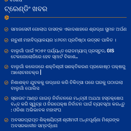
ଟ୍ରେଣ୍ଡିଂ ଖବର
ସମାଜସେବୀ ଗୋଲାପ ଦାସଙ୍କ ଏକାଦଶାହରେ ଶ୍ରଦ୍ଧା ସୁମନ ଅର୍ପଣ
ନାଚୁଣୀ ମହାବିଦ୍ୟାଳୟର ୪୬ତମ ପ୍ରତିଷ୍ଠା ଉତ୍ସବ ପାଳିତ ।
ବାଲୁଗାଁ ପାଇଁ ୨୦୫୧ ପର୍ଯ୍ୟନ୍ତ ରୋଡମ୍ୟାପ୍ ପ୍ରସ୍ତୁତ, GIS
ଟେକନୋଲୋଜିରେ ହେବ ସ୍ମାର୍ଟ ବିକାଶ..
ବାଲୁଗାଁ କଲେଜରେ ଶକ୍ତିଶ୍ରୀ ସଶକ୍ତିକରଣ ପ୍ରକୋଷ୍ଠ ପକ୍ଷରୁ
ଆଲୋଚନାଚକ୍ର |
ନିଶାଶକ୍ତ ଯୁବକକୁ ଉଦ୍ଧାର କରି ଚିକିତ୍ସା ପରେ ଘରକୁ ପଠାଇଲା
ବାଲୁଗାଁ ପୋଲିସ
ସ୍କାଉଟ ଆଣ୍ଡ ଗାଇଡ଼ ନିର୍ବାଚନରେ ମନ୍ତ୍ରୀ ଅଯଥା ହସ୍ତକ୍ଷେପ
ବନ୍ଦ କରି ସ୍ୱଚ୍ଛ ଓ ନିରପେକ୍ଷ ନିର୍ବାଚନ ପାଇଁ ବ୍ୟବସ୍ଥା କରନ୍ତୁ
: ଓଡିଶା ଅଭିଭାବକ ମହାସଂଘ
ଅବସରପ୍ରାପ୍ତ ଶିକ୍ଷୟିତ୍ରୀ ଶ୍ରୀମତୀ ଅନ୍ନପୂର୍ଣ୍ଣା ମିଶ୍ରଙ୍କ
ଅବସରକାଳୀନ ସମ୍ବର୍ଦ୍ଧନା