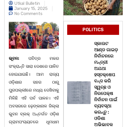
Utkal Bulletin
January 15, 2025
No Comments
POLITICS
ସ୍କାଉଟ
ଆଣ୍ଡ ଗାଇଡ଼
ନିର୍ବାଚନରେ
ଭୂବନ:
ପବିତ୍ର ମକର
ମନ୍ତ୍ରୀ
ସଂକ୍ରାନ୍ତି ସାରା ଦେଶରେ ପାଳିତ
ଅଯଥା
ହୋଇଯାଇଛି। ଆମ ରାଜ୍ୟ
ହସ୍ତକ୍ଷେପ
ବନ୍ଦ କରି
ଓଡ଼ିଶାର ସହର ଠାରୁ
ସ୍ୱଚ୍ଛ ଓ
ପୁରପଲ୍ଲୀରେ ମଧ୍ୟ ଦେଖିବାକୁ
ନିରପେକ୍ଷ
ମିଳିଛି ଏହି ପର୍ବ ପାଳନ। ଏହି
ନିର୍ବାଚନ ପାଇଁ
ବ୍ୟବସ୍ଥା
ଅବସରରେ ଢ଼େଙ୍କାନାଳ ଜିଲ୍ଲା
କରନ୍ତୁ :
ଭୁବନ ବ୍ଲକ୍ ଅନ୍ତର୍ଗତ ଓଡ଼ିଶ
ଓଡିଶା
ଗ୍ରାମପଂଚାୟତରେ ଧୂମଧାମ
ଅଭିଭାବକ