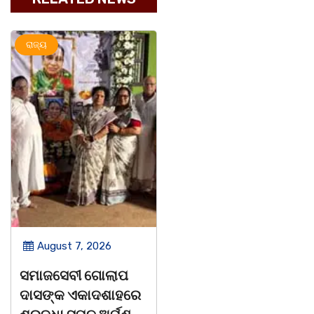
ରାଜ୍ୟ
ସୃଜନୀ
ରାଜ୍ୟ
August 7, 2026
August 7, 2026
ନାଚୁଣୀ ମହାବିଦ୍ୟାଳୟର
ବାଲୁଗାଁ ପାଇଁ ୨୦୫୧
୪୬ତମ ପ୍ରତିଷ୍ଠା
ପର୍ଯ୍ୟନ୍ତ ରୋଡମ୍ୟାପ