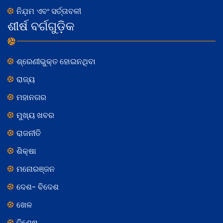
ନିଯ଼ମ ଏବଂ ସର୍ତ୍ତାବଳୀ
ଶୀର୍ଷ ବର୍ଗଗୁଡ଼ିକ
ଶ୍ରେଣୀଭୁକ୍ତ ହୋଇନଥିବା
ରାଜ୍ୟ
ମହାନଗର
ମୁଖ୍ୟ ଖବର
ରାଜନୀତି
ଶିକ୍ଷା
ମନୋରଞ୍ଜନ
ଦେଶ- ବିଦେଶ
ଖେଳ
ବିଶେଷ