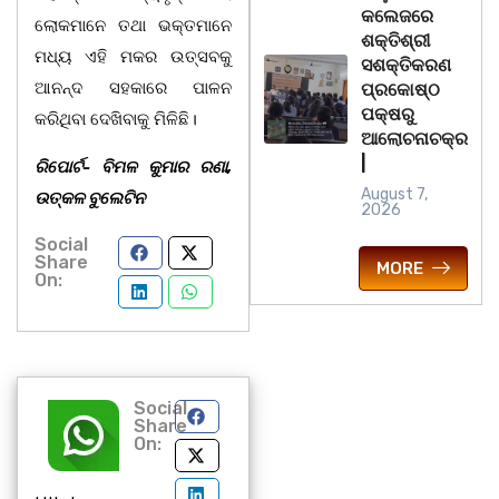
କଲେଜରେ
ଲୋକମାନେ ତଥା ଭକ୍ତମାନେ
ଶକ୍ତିଶ୍ରୀ
ମଧ୍ୟ ଏହି ମକର ଉତ୍ସବକୁ
ସଶକ୍ତିକରଣ
ଆନନ୍ଦ ସହକାରେ ପାଳନ
ପ୍ରକୋଷ୍ଠ
ପକ୍ଷରୁ
କରିଥିବା ଦେଖିବାକୁ ମିଳିଛି।
ଆଲୋଚନାଚକ୍ର
|
ରିପୋର୍ଟ- ବିମଳ କୁମାର ରଣା,
August 7,
ଉତ୍‌କଳ ବୁଲେଟିନ
2026
Social
Share
MORE
On:
Social
Share
On: