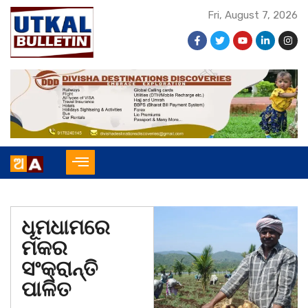
Fri, August 7, 2026
ଧୂମଧାମରେ
ମକର
ସଂକ୍ରାନ୍ତି
ପାଳିତ