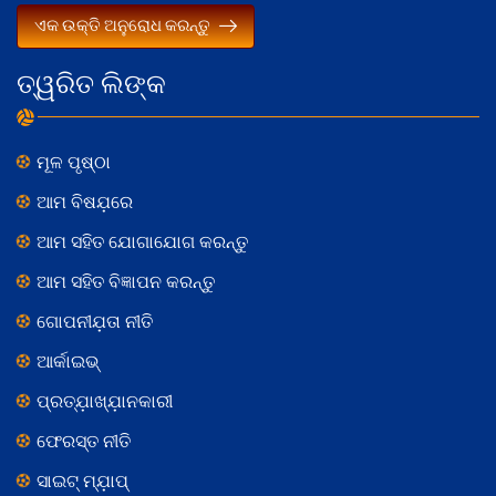
ଏକ ଉକ୍ତି ଅନୁରୋଧ କରନ୍ତୁ
ତ୍ୱରିତ ଲିଙ୍କ
ମୂଳ ପୃଷ୍ଠା
ଆମ ବିଷଯ଼ରେ
ଆମ ସହିତ ଯୋଗାଯୋଗ କରନ୍ତୁ
ଆମ ସହିତ ବିଜ୍ଞାପନ କରନ୍ତୁ
ଗୋପନୀଯ଼ତା ନୀତି
ଆର୍କାଇଭ୍
ପ୍ରତ୍ଯ଼ାଖ୍ଯ଼ାନକାରୀ
ଫେରସ୍ତ ନୀତି
ସାଇଟ୍ ମ୍ଯ଼ାପ୍