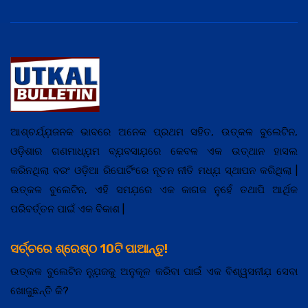
ଆଶ୍ଚର୍ଯ୍ଯ଼ଜନକ ଭାବରେ ଅନେକ ପ୍ରଥମ ସହିତ, ଉତ୍କଳ ବୁଲେଟିନ,
ଓଡ଼ିଶାର ଗଣମାଧ୍ଯ଼ମ ବ୍ଯ଼ବସାଯ଼ରେ କେବଳ ଏକ ଉତ୍ଥାନ ହାସଲ
କରିନଥିଲା ବରଂ ଓଡ଼ିଆ ରିପୋର୍ଟିଂରେ ନୂତନ ନୀତି ମଧ୍ଯ଼ ସ୍ଥାପନ କରିଥିଲା |
ଉତ୍କଳ ବୁଲେଟିନ, ଏହି ସମଯ଼ରେ ଏକ କାଗଜ ନୁହେଁ ତଥାପି ଆର୍ଥିକ
ପରିବର୍ତ୍ତନ ପାଇଁ ଏକ ବିକାଶ |
ସର୍ଚ୍ଚରେ ଶ୍ରେଷ୍ଠ 10ଟି ପାଆନ୍ତୁ!
ଉତ୍କଳ ବୁଲେଟିନ ନ୍ଯ଼ୁଜକୁ ଅନୁକୂଳ କରିବା ପାଇଁ ଏକ ବିଶ୍ୱସନୀଯ଼ ସେବା
ଖୋଜୁଛନ୍ତି କି?