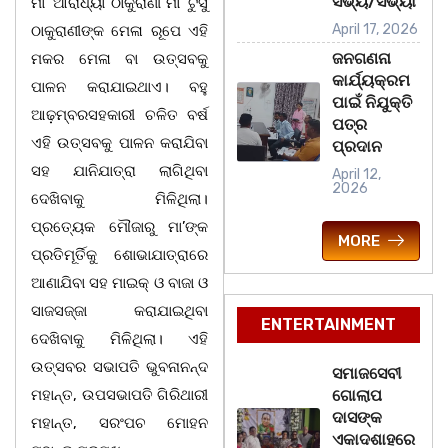
ସଭ୍ୟ/ସଭ୍ୟା
ମା’ ଆରାଧ୍ୟା ଠାକୁରାଣୀ ମା’ ଟୁସୁ
April 17, 2026
ଠାକୁରାଣୀଙ୍କ ମେଳା ରୂପେ ଏହି
ଜନଗଣନା
ମକର ମେଳା ବା ଉତ୍ସବକୁ
କାର୍ଯ୍ୟକ୍ରମ
ପାଳନ କରାଯାଇଥାଏ। ବହୁ
ପାଇଁ ନିଯୁକ୍ତି
ଆଢ଼ମ୍ବରସହକାରୀ ଚଳିତ ବର୍ଷ
ପତ୍ର
ଏହି ଉତ୍ସବକୁ ପାଳନ କରାଯିବା
ପ୍ରଦାନ
ସହ ଯାନିଯାତ୍ରା ଲାଗିଥିବା
April 12,
2026
ଦେଖିବାକୁ ମିଳିଥିଲା।
ପ୍ରତ୍ୟେକ ମୌଜାରୁ ମା’ଙ୍କ
MORE
ପ୍ରତିମୂର୍ତିକୁ ଶୋଭାଯାତ୍ରାରେ
ଆଣାଯିବା ସହ ମାଇକ୍ ଓ ବାଜା ଓ
ସାଜସଜ୍ଜା କରାଯାଇଥିବା
ENTERTAINMENT
ଦେଖିବାକୁ ମିଳିଥିଲା। ଏହି
ଉତ୍ସବର ସଭାପତି ଭୁବନାନନ୍ଦ
ସମାଜସେବୀ
ମହାନ୍ତ, ଉପସଭାପତି ଗିରିଥାରୀ
ଗୋଲାପ
ଦାସଙ୍କ
ମହାନ୍ତ, ସରଂପଚ ମୋହନ
ଏକାଦଶାହରେ