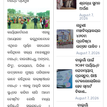
ମହାନ୍ତ ପ୍ରମୁଖ
ଶ୍ରଦ୍ଧା ସୁମନ
ଅର୍ପଣ
August 7,
2026
ନାଚୁଣୀ
ମହାବିଦ୍ୟାଳୟର
କାର୍ଯ୍ୟକର୍ତାଗଣ ଏହାକୁ
୪୬ତମ
ଆୟୋଜନ କରୁଥିବାବେଳେ
ପ୍ରତିଷ୍ଠା
ଏଥିରେ ପୂର୍ଣ୍ଣ ସହଯୋଗ
ଉତ୍ସବ ପାଳିତ ।
କରିଥିଲେ ସଭ୍ୟ ମହେଶ୍ୱର
August 7, 2026
ମହାନ୍ତ, ବାଉରୀବନ୍ଧୁ, ଅଙ୍ଗଦ,
ବାଲୁଗାଁ ପାଇଁ
୨୦୫୧ ପର୍ଯ୍ୟନ୍ତ
ରିଂଟୁ, ଉଦୟନାଥ, ଗିରିଶ ।
ରୋଡମ୍ୟାପ୍
ଉତ୍ସବରେ ମୁଖ୍ୟ ପରିଚାଳକ
ପ୍ରସ୍ତୁତ, GIS
ଭାବେ ରହିଥିଲେ ଲକ୍ଷ୍ମୀଧର
ଟେକନୋଲୋଜିରେ
ମହାନ୍ତ । ଏହାକୁ ଆହୁରି ସରସ
ହେବ ସ୍ମାର୍ଟ
ବିକାଶ..
ସୁନ୍ଦର କରିବା ଲାଗି ଆମେ
August 7, 2026
ଚେଷ୍ଟିତ ବୋଲି ମଧ୍ୟ
ବାଲୁଗାଁ
କହିଛନ୍ତି ସଭ୍ୟବୃନ୍ଦ ।