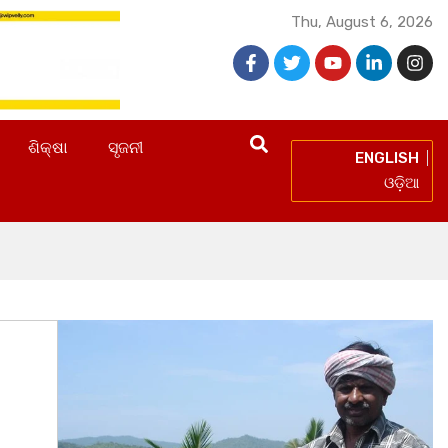
Thu, August 6, 2026
ଶିକ୍ଷା
ସୃଜନୀ
ENGLISH
ଓଡ଼ିଆ