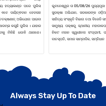
5/08/26 ପୁଜ୍ୟପୂଜା ସଂସ୍କୃତି
,ନବରବି ସମ ଉଜ୍ଜ୍ବଳମୟ ହେଜ୍ଞା
ାନ, ସରକାରଙ୍କ ଓଡ଼ିଆ ଭାଷା,
ନୀଳକଣ୍ଠ lଆଦର୍ଶ ଶିକ୍ଷକ,
ି ବିଭାଗ ତଥା ବିଜେଡି ସାଂସ୍କୃତିକ
ସୁଲେଖକସୁଉଜ୍ଜ୍ବଳ ଦୀପଶିଖାକ
ରୁ ସ୍ଥାନୀୟ ମହାଡାକପାଳ ଛକ
ପ୍ରତି ଅକ୍ଷରରେମାଟି,ଜାତି କଥ
ାଧୀନତା ସଂଗ୍ରାମୀ, ପ୍ରାକ୍ତନ
lସତ୍ୟବାଦୀ ର ବନବିଦ୍ୟାଳୟେ ,
 ସାମ୍ବାଦିକ, ସମ୍ବିଧାନ
ଚେତନା,ଅଜ୍ଞାନଅନ୍ଧାର ଦୂରୀଭୂତକଲବାଣ୍ଟ
ଭାବନା
Always Stay Up To Date
y!