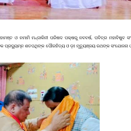
ହାମଞ୍ଚ ଓ ନମାମି ମନ୍ଦାକିନୀ ପରିଷଦ ପକ୍ଷରୁ ନବବର୍ଷ, ପବିତ୍ର ମହାବିଷୁବ ସଂକ
ିକ ପ୍ରଦ୍ୟୁମ୍ନ ଶତପଥିଙ୍କ ପୌରହିତ୍ୟ ଓ ଡ଼ଃ ମୃତ୍ୟୁଞ୍ଜୟ ରଥଙ୍କ ସଂଯୋଜନା ଓ