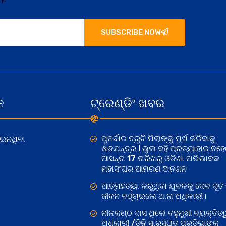
SUBSCRIBE NOW
କ
ଟ୍ରେଣ୍ଡିଂ ଖବର
ପୁନର୍ବାର ତ୍ରୁଟି ପିଲାଙ୍କୁ ମୂର୍ଖ କରିବାକୁ
ୋଇନଥିବା
ଷଡଯନ୍ତ୍ର ! ଭୁଲ ବହି ପ୍ରତ୍ୟାହାର ନହ
ଆସନ୍ତା 17 ତାରିଖରୁ ଓଡିଶା ଅଭିଭାବକ
ମହାସଂଘର ଆମରଣ ଅନଶନ
ଆତ୍ମହତ୍ୟା କରୁଥିବା ଯୁବକକୁ ଦେବ ଦୂତ 
ଜୀବନ ବଞ୍ଚାଇଲେ ଥାନା ଅଧିକାରୀ।
ନୀଳକଣ୍ଠ ଦାସ ଥିଲେ ବହୁମୁଖୀ ବ୍ୟକ୍ତିତ୍
ଅଧିକାରୀ /ତିନି ସାରସ୍ୱତ ପ୍ରତିଭାଙ୍କୁ