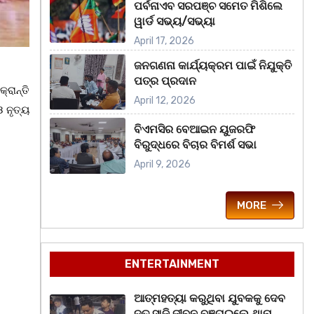
ପର୍ବନାଏବ ସରପଞ୍ଚ ସମେତ ମିଶିଲେ
ୱାର୍ଡ ସଭ୍ୟ/ସଭ୍ୟା
April 17, 2026
ଜନଗଣନା କାର୍ଯ୍ୟକ୍ରମ ପାଇଁ ନିଯୁକ୍ତି
ପତ୍ର ପ୍ରଦାନ
୍ରାନ୍ତି
April 12, 2026
 ନୃତ୍ୟ
ବିଏମସିର ବେଆଇନ ୟୁଜରଫି
ବିରୁଦ୍ଧରେ ବିଚାର ବିମର୍ଶ ସଭା
April 9, 2026
MORE
ENTERTAINMENT
ଆତ୍ମହତ୍ୟା କରୁଥିବା ଯୁବକକୁ ଦେବ
ଦୂତ ସାଜି ଜୀବନ ବଞ୍ଚାଇଲେ ଥାନା