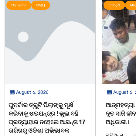
ଅପରାଧ
ରାଜ୍ୟ
ମହାନଗର
ର
August 6, 2026
August 5,
ଆତ୍ମହତ୍ୟା କରୁଥିବା ଯୁବକକୁ ଦେବ
ନୀଳକଣ୍ଠ ଦା
ଦୂତ ସାଜି ଜୀବନ ବଞ୍ଚାଇଲେ ଥାନା
ବ୍ୟକ୍ତିତ୍ୱ 
ଅଧିକାରୀ।
ସାରସ୍ୱତ ପ୍
ସ୍ମୃତି ସମ୍ମ
ବାଲିଅନ୍ତା, ୦୫/୦୮(ଗୋବର୍ଦ୍ଧନ ଦାସ):