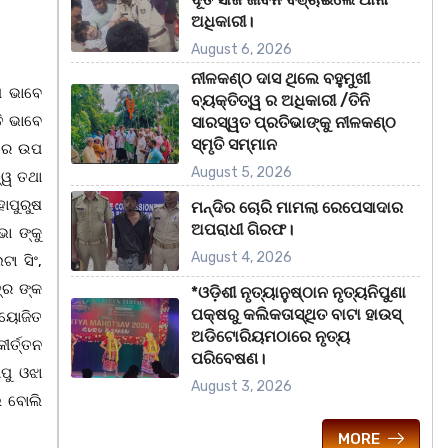
ଅଧିକାରୀ।
August 6, 2026
ନୀଳକଣ୍ଠ ଦାସ ଥିଲେ ବହୁମୁଖୀ
ି ଭାବେ
ବ୍ୟକ୍ତିତ୍ୱ ର ଅଧିକାରୀ /ତିନି
ତି ଭାବେ
ସାରସ୍ୱତ ପ୍ରତିଭାଙ୍କୁ ନୀଳକଣ୍ଠ
ସ୍ମୃତି ସମ୍ମାନ
୍ଚ ର ଉପ
August 5, 2026
ତ୍ୱ ତଥା
ାପୁରୁଷ
ମନ୍ଦିର ଚୋରି ମାମଲା ରେପେସାଦାର
ଅପରାଧୀ ଗିରଫ।
ା ଙ୍କୁ
August 4, 2026
ା ସିଂ,
୍ର ଙ୍କ
*ଓଡ଼ିଶୀ ନୃତ୍ୟାନୁଷ୍ଠାନ ନୃତ୍ୟନିପୁଣା
ପକ୍ଷରୁ କଲିକତାସ୍ଥିତ ବାଟା ହାଉସ୍
ଆୟୋଜିତ
ଅଡିଟୋରିୟମଠାରେ ନୃତ୍ୟ
ୀର୍ତ୍ତନ
ପରିବେଷଣ।
ାପୁ ଓଝା
August 3, 2026
େ ବୋଲି
MORE