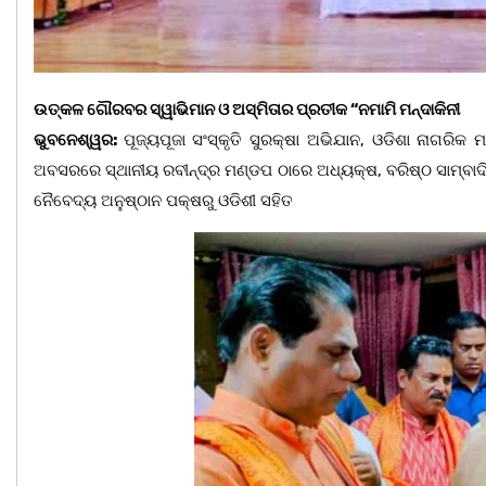
ଉତ୍କଳ ଗୌରବର ସ୍ୱାଭିମାନ ଓ ଅସ୍ମିତାର ପ୍ରତୀକ “ନମାମି ମନ୍ଦାକିନୀ
ଭୁବନେଶ୍ୱର:
ପୂଜ୍ୟପୂଜା ସଂସ୍କୃତି ସୁରକ୍ଷା ଅଭିଯାନ, ଓଡିଶା ନାଗରିକ ମ
ଅବସରରେ ସ୍ଥାନୀୟ ରବୀନ୍ଦ୍ର ମଣ୍ଡପ ଠାରେ ଅଧ୍ୟକ୍ଷ, ବରିଷ୍ଠ ସାମ୍ବାଦ
ନୈବେଦ୍ୟ ଅନୁଷ୍ଠାନ ପକ୍ଷରୁ ଓଡିଶୀ ସହିତ