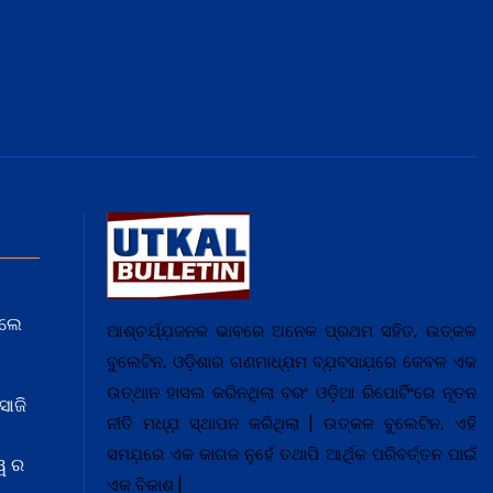
େଲେ
ଆଶ୍ଚର୍ଯ୍ଯ଼ଜନକ ଭାବରେ ଅନେକ ପ୍ରଥମ ସହିତ, ଉତ୍କଳ
ବୁଲେଟିନ, ଓଡ଼ିଶାର ଗଣମାଧ୍ଯ଼ମ ବ୍ଯ଼ବସାଯ଼ରେ କେବଳ ଏକ
ଉତ୍ଥାନ ହାସଲ କରିନଥିଲା ବରଂ ଓଡ଼ିଆ ରିପୋର୍ଟିଂରେ ନୂତନ
ସାଜି
ନୀତି ମଧ୍ଯ଼ ସ୍ଥାପନ କରିଥିଲା | ଉତ୍କଳ ବୁଲେଟିନ, ଏହି
ସମଯ଼ରେ ଏକ କାଗଜ ନୁହେଁ ତଥାପି ଆର୍ଥିକ ପରିବର୍ତ୍ତନ ପାଇଁ
ୱ ର
ଏକ ବିକାଶ |