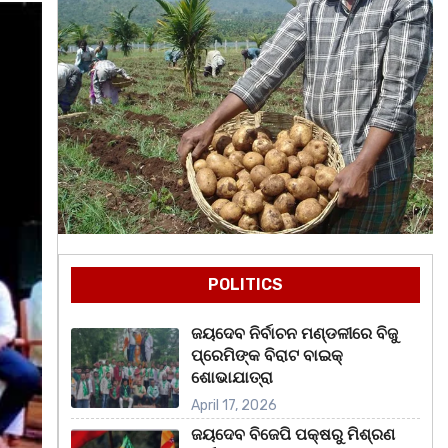
POLITICS
ଜୟଦେବ ନିର୍ବାଚନ ମଣ୍ଡଳୀରେ ବିଜୁ
ପ୍ରେମିଙ୍କ ବିରାଟ ବାଇକ୍
ଶୋଭାଯାତ୍ରା
April 17, 2026
ଜୟଦେବ ବିଜେପି ପକ୍ଷରୁ ମିଶ୍ରଣ