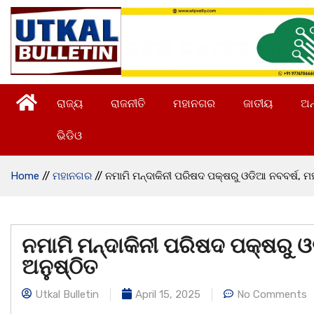
ରାଜ୍ୟ
ରାଜନୀତି
ମହାନଗର
ଜାତୀୟ
ଅନ
ଭିଡିଓ
Home
//
ମହାନଗର
//
ନମାମି ମନ୍ଦାକିନୀ ପରିଷଦ ପକ୍ଷରୁ ଓଡିଆ ନବବର୍ଷ, ମହା
ନମାମି ମନ୍ଦାକିନୀ ପରିଷଦ ପକ୍ଷରୁ ଓଡ
ଅନୁଷ୍ଠିତ
Utkal Bulletin
April 15, 2025
No Comments