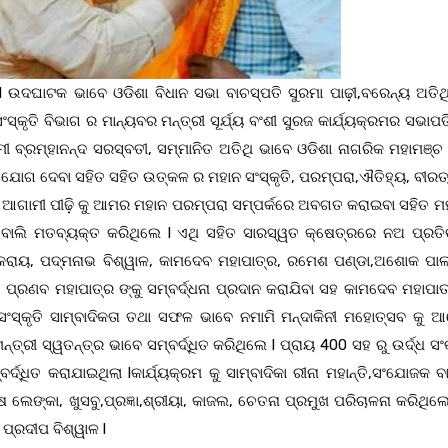
 l ଉଦଘାଟକ ଭାବେ ଓଡିଶା ବିଧାନ ସଭା ବାଚସ୍ପତି ସୁରମା ପାଢ଼ୀ,ବରେନ୍ୟ ଅତିଥ
ସ୍କୃତି ବିଭାଗ ର ମାନ୍ୟବର ମନ୍ତ୍ରୀ ସୂର୍ଯ୍ୟ ବଂଶୀ ସୁରଜ କାର୍ଯ୍ୟକ୍ରମର ସଭାପ
 ସ୍ୱାମୀ ବ୍ରମ୍ହାନନ୍ଦ ସରସ୍ବତୀ, ସମ୍ମାନିତ ଅତିଥି ଭାବେ ଓଡିଶା ନାଗରିକ ମହାମଞ
ାୟ ଯୋଗ ଦେବା ସହିତ ସହିତ ଉତ୍କଳ ର ମହାନ ସଂସ୍କୃତି, ପରମ୍ପରା,ଐତିହ୍ୟ, ବୀର
େ l ଆଗାମୀ ପୀଢ଼ି କୁ ଆମର ମହାନ ପରମ୍ପରା ସମ୍ପର୍କରେ ଅବଗତ କରାଇବା ସହିତ ମହ
ଲି ମତବ୍ୟକ୍ତ କରିଥିଲେ l ଏଥି ସହିତ ସାରସ୍ୱତ କ୍ଷେତ୍ରରେ ନଅ ପ୍ରତିଭ
କରାୟ, ପଦ୍ମନାଭ ବିଶ୍ୱାଳ, କାମଦେବ ମହାପାତ୍ର, ରମେଶ ପଣ୍ଡା,ଅଶୋକ ପାଲଟ
 ପ୍ରଣବ ମହାପାତ୍ର ଙ୍କୁ ସମ୍ବର୍ଦ୍ଧନା ପ୍ରଦାନ କରାଯିବା ସହ କାମଦେବ ମହାପାତ
, ସଂସ୍କୃତି ସାମ୍ବାଦିକତା ତଥା ସଫଳ ଭାବେ ନମାମି ମନ୍ଦାକିନୀ ମହୋତ୍ସବ କୁ 
ରୀ ସ୍ୱତନ୍ତ୍ର ଭାବେ ସମ୍ବର୍ଦ୍ଧିତ କରିଥିଲେ l ପ୍ରାୟ 400 ସହ ରୁ ଉର୍ଦ୍ଧ ସଂକ
ର୍ଦ୍ଧିତ କରାଯାଇଥିଲା lକାର୍ଯ୍ୟକ୍ରମ କୁ ସାମ୍ବାଦିକା ରୀନା ମହାନ୍ତି,ସଂଯୋଜକ ବ
 ଲେଙ୍କା, ଖୁସବୁ,ପ୍ରଜ୍ଞା,ଶ୍ରୀୟା, କାଜଲ, ଚେତନା ପ୍ରମୁଖ ପରିଚାଳନା କରିଥିଲ
 ପ୍ରଦୀପ ବିଶ୍ୱାଳ l