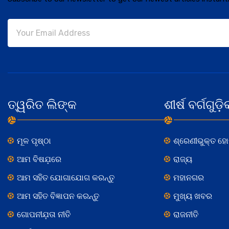
ତ୍ୱରିତ ଲିଙ୍କ
ଶୀର୍ଷ ବର୍ଗଗୁଡ଼ି
ମୂଳ ପୃଷ୍ଠା
ଶ୍ରେଣୀଭୁକ୍ତ ହ
ଆମ ବିଷଯ଼ରେ
ରାଜ୍ୟ
ଆମ ସହିତ ଯୋଗାଯୋଗ କରନ୍ତୁ
ମହାନଗର
ଆମ ସହିତ ବିଜ୍ଞାପନ କରନ୍ତୁ
ମୁଖ୍ୟ ଖବର
ଗୋପନୀଯ଼ତା ନୀତି
ରାଜନୀତି