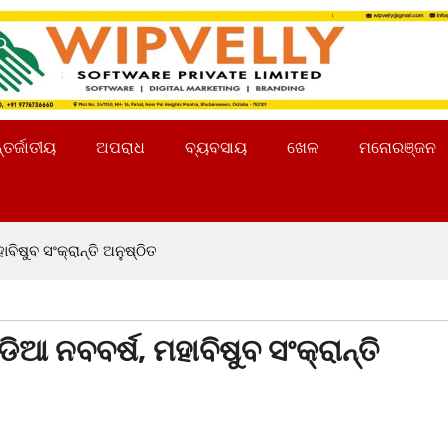
୍ତର୍ଜାତୀୟ
ଅପରାଧ
ବ୍ୟବସାୟ
ଖେଳ
ମନୋରଞ୍ଜନ
ବିଷୁବ ସଂକ୍ରାନ୍ତି ଅନୁଷ୍ଠିତ
ିଆ ନବବର୍ଷ, ମହାବିଷୁବ ସଂକ୍ରାନ୍ତି