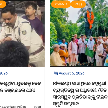
ାଜ୍ୟ
UNCATEGORIZED
ମହାନଗର
 2026
August 5, 2026
ସ ଥିଲେ ବହୁମୁଖୀ
ବକୁଳବନର ମହକ ସତ୍ୟବାଦୀ 
ର ଅଧିକାରୀ /ତିନି
ସନ୍ଥ
ରତିଭାଙ୍କୁ ନୀଳକଣ୍ଠ
ପଣ୍ଡିତ ନୀଳକଣ୍ଠ ଦାଶ
ଉତ୍କଳ
ାନ
ସୁଯୋଗ୍ଯ ସନ୍ତାନସତ୍ୟବାଦୀ ଶ୍ରେଷ