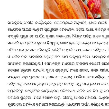
ସାଂସ୍କୃତିକ ସଂଗୀତ କାର୍ଯ୍ୟକ୍ରମ ପ୍ରାରମ୍ଭରେ ଅନୁଷ୍ଠିତ ହୋଇ ଯାଇଛି
ମାନ୍ୟବର ଆଇନ ମନ୍ତ୍ରୀ ପୃଥ୍ୱୀରାଜ ହରିଚନ୍ଦନ, ଓଡ଼ିଆ ଭାଷା, ସାହିତ୍ୟ ସଂ
ସଂସ୍କୃତି ପୁରୁଷ ଡ଼ଃ ଆର୍ଯ୍ୟ କୁମାର ଜ୍ଞାନେନ୍ଦ୍ର,ବିଶିଷ୍ଟ ଅତିଥି ଭାବେ
ସଭାପତି ଡ଼ଃ ପ୍ରଦୀପ କୁମାର ବିଶ୍ୱାଳ, ଭାଷାପ୍ରାଣ ରାଜେନ୍ଦ୍ର ସାମନ୍ତର
ଓଡିଆ ମାନଙ୍କ ସାମଗ୍ରିକ କୃତି, କୀର୍ତ୍ତି ସମ୍ପର୍କରେ ଆଲୋଚନା କରିଥିଲ
ଓ ଶହୀଦ ଙ୍କ ଆଦର୍ଶରେ ଅନୁପ୍ରାଣିତ ଆମ ଲକ୍ଷ୍ୟ ହେବା ଆବଶ୍ୟକ ବୋ
ସମ୍ମାନିତ କରାଯାଇଥିଲା l ସେମାନଙ୍କ ମଧ୍ୟରେ ସଂଗ୍ରାମ କେଶରୀ ପାଇ
ମଙ୍ଗଳା ପ୍ରସାଦ ପ୍ରଧାନ, ସୁବାସ ଷଡ଼ଙ୍ଗୀ, ରଂଜନ ଖଟାଇ, କମଳ ବାରିକ,
ସଂଗ୍ରାମୀ ସାଥି ପୁସ୍ତକ ଉନ୍ମୋଚନ ହୋଇଥିଲା l ଓଡ଼ିଆ ଭାଷା,ସାହିତ୍ୟ
କରିଥିବାରୁ ଏହାର ଅଧ୍ୟକ୍ଷ ପ୍ରଦ୍ୟୁମ୍ନ ଶତପଥି ଙ୍କୁ ମାନ୍ୟବର ଆଇନ ମନ୍ତ୍
ବ୍ୟକ୍ତିତ୍ୱ ସାଂସ୍କୃତିକ କାର୍ଯ୍ୟକ୍ରମ ପରିବେଷଣ କରିବା ସହ ଟିମ କୁ ସମ୍ବ
ନାରାୟଣ ଖୁଣ୍ଟିଆ, ମଦନ ମୋହନ ପାଢ଼ୀ, ସୀତାଂଶୁ ଶେଖର ମହାରଣା, ସନ୍ତୋଷ
ମୁଖପାତ୍ର ଅରବିନ୍ଦ ତ୍ରିପାଠୀ ଜଣାଇଛନ୍ତି l ଧନ୍ୟବାଦ ଅର୍ପଣ କରିଥିଲେ ଡ଼ଃ