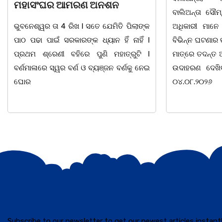
ବାଲିଅନ୍ତା ସୌମ୍ୟ ହତ୍ୟାକାଣ୍ଡ ପରେ ପୁଲିସ
ଭୁବନେଶ୍ୱର ତା 0
ଅଧିକାରୀ ମାନେ ଏବେ ଦାୟିତ୍ଵବାନ ହେବାସହ
ସୁରକ୍ଷା ଅଭିଯ
ବିଭିନ୍ନ ଘଟଣାର ତତକ୍ଷଣାତ୍ ଅଭିଯୋଗ ପାଇବା
ସାହିତ୍ୟ ସଂସ୍କୃତ
ମାତ୍ରେ ତଦନ୍ତ ଆରମ୍ଭ କରୁଛି ପୁଲିସ । ଯାହାର
ସାମୁଖ୍ୟ ପକ୍ଷ
ଉଦାହରଣ ଦେଖିବାକୁ ମିଳିଛି ଧଉଳି ଥାନାରେ।
ନିକଟ ମହାନ ସ୍ୱ
୦୪.୦୮.୨୦୨୬
ବାଚସ୍ପତି, ସମାଜ
Subscribe to our newsletter to get our newest articles instantl