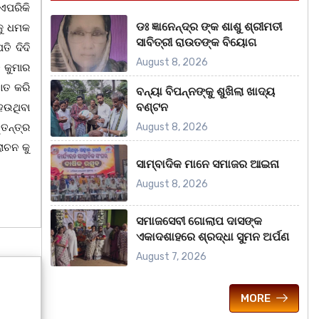
ଏପରିକି
ଡଃ ଜ୍ଞାନେନ୍ଦ୍ର ଙ୍କ ଶାଶୁ ଶ୍ରୀମତୀ
କୁ ଧମକ
ସାବିତ୍ରୀ ରାଉତଙ୍କ ବିୟୋଗ
ି ଦିଦି
August 8, 2026
ତ କୁମାର
ସାତ କରି
ବନ୍ୟା ବିପନ୍ନଙ୍କୁ ଶୁଖିଲା ଖାଦ୍ୟ
ବଣ୍ଟନ
ହଉଥିବା
ତନ୍ତ୍ର
August 8, 2026
ଲୋଚନ କୁ
ସାମ୍ବାଦିକ ମାନେ ସମାଜର ଆଇନା
August 8, 2026
ସମାଜସେବୀ ଗୋଲାପ ଦାସଙ୍କ
ଏକାଦଶାହରେ ଶ୍ରଦ୍ଧା ସୁମନ ଅର୍ପଣ
August 7, 2026
MORE