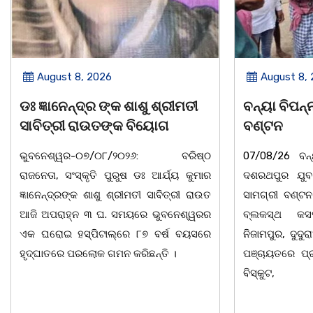
026
August 8, 2026
ର ଙ୍କ ଶାଶୁ ଶ୍ରୀମତୀ
ବନ୍ୟା ବିପନ୍ନଙ୍କୁ ଶୁଖିଲା ଖାଦ୍
ଉତଙ୍କ ବିୟୋଗ
ବଣ୍ଟନ
୭/୦୮/୨୦୨୬: ବରିଷ୍ଠ
07/08/26 ବନ୍ୟା ବିପନ୍ନଙ୍କ ଉଦେଶ
ି ପୁରୁଷ ଡଃ ଆର୍ଯ୍ୟ କୁମାର
ଦଶରଥପୁର ଯୁବ କଂଗ୍ରେସ ପକ୍ଷରୁ ର
ଶୁ ଶ୍ରୀମତୀ ସାବିତ୍ରୀ ରାଉତ
ସାମଗ୍ରୀ ବଣ୍ଟନ କରାଯାଇଥିବା ଦେଖାଯା
 ଘ. ସମୟରେ ଭୁବନେଶ୍ୱରର
ବ୍ଲକସ୍ଥ କସପା, ତରପଦା, ମଲିକା
ଟାଲ୍ରେ ୮୭ ବର୍ଷ ବୟସରେ
ନିଜାମପୁର, ଦୁଦୁରାଅଣ୍ଟା, କମାରଡିହ, କୟା
 ଗମନ କରିଛନ୍ତି ।
ପଞ୍ଚାୟତରେ ପ୍ରାୟ ୧୫ ଶହ ପରିବାରକୁ 
ବିସ୍କୁଟ,