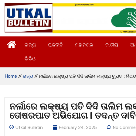
ରାଜ୍ୟ
ରାଜନୀତି
ମହାନଗର
ଜାତୀୟ
ଅନ
ଭିଡିଓ
Home
//
ରାଜ୍ୟ
//
ନର୍ଲାରେ ଲକ୍ଷ୍ୟ ପତି ଦିଦି ତାଲିମ ଲକ୍ଷ୍ୟ ଚ୍ୟୁତ ; ମି
ନର୍ଲାରେ ଲକ୍ଷ୍ୟ ପତି ଦିଦି ତାଲିମ ଲକ
ତୋଷରପାତ ଅଭିଯୋଗ ! ତଦନ୍ତ ଦାବ
Utkal Bulletin
February 24, 2025
No Comme