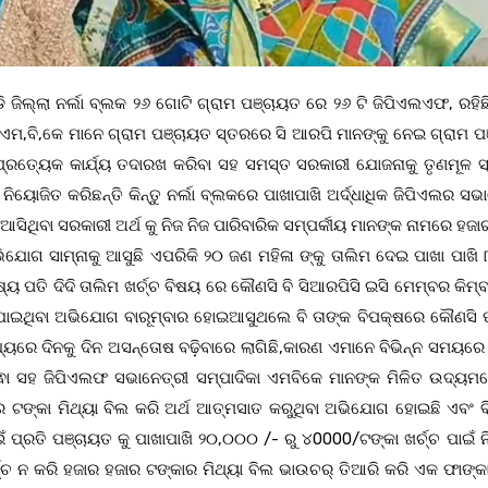
 ଜିଲ୍ଲା ନର୍ଲା ବ୍ଲକ ୨୬ ଗୋଟି ଗ୍ରାମ ପଞ୍ଚାୟତ ରେ ୨୬ ଟି ଜିପିଏଲଏଫ, ରହିଛ
ୁ ଏମ,ବି,କେ ମାନେ ଗ୍ରାମ ପଞ୍ଚାୟତ ସ୍ତରରେ ସି ଆରପି ମାନଙ୍କୁ ନେଇ ଗ୍ରାମ ପ
୍ରତ୍ୟେକ କାର୍ଯ୍ୟ ତଦାରଖ କରିବା ସହ ସମସ୍ତ ସରକାରୀ ଯୋଜନାକୁ ତୃଣମୂଳ 
ନିୟୋଜିତ କରିଛନ୍ତି କିନ୍ତୁ ନର୍ଲା ବ୍ଲକରେ ପାଖାପାଖି ଅର୍ଦ୍ଧାଧିକ ଜିପିଏଲର ସଭ
ସିଥିବା ସରକାରୀ ଅର୍ଥ କୁ ନିଜ ନିଜ ପାରିବାରିକ ସମ୍ପର୍କୀୟ ମାନଙ୍କ ନାମରେ ହଜ
ିଯୋଗ ସାମ୍ନାକୁ ଆସୁଛି ଏପରିକି ୨୦ ଜଣ ମହିଳା ଙ୍କୁ ତାଲିମ ଦେଇ ପାଖା ପାଖି
୍ୟ ପତି ଦିଦି ତାଲିମ ଖର୍ଚ୍ଚ ବିଷୟ ରେ କୌଣସି ବି ସିଆରପିସି ଇସି ମେମ୍ବର କିମ୍ବ
ଯାଇଥିବା ଅଭିଯୋଗ ବାରୂମ୍ବାର ହୋଇଆସୁଥଲେ ବି ତାଙ୍କ ବିପକ୍ଷରେ କୌଣସି 
ମଧ୍ୟରେ ଦିନକୁ ଦିନ ଅସନ୍ତୋଷ ବଢ଼ିବାରେ ଲାଗିଛି,କାରଣ ଏମାନେ ବିଭିନ୍ନ ସମୟରେ 
ା ସହ ଜିପିଏଲଫ ସଭାନେତ୍ରୀ ସମ୍ପାଦିକା ଏମବିକେ ମାନଙ୍କ ମିଳିତ ଉଦ୍ୟମ
ର ଟଙ୍କା ମିଥ୍ୟା ବିଲ କରି ଅର୍ଥ ଆତ୍ମସାତ କରୁଥିବା ଅଭିଯୋଗ ହୋଇଛି ଏବଂ 
ଁ ପ୍ରତି ପଞ୍ଚାୟତ କୁ ପାଖାପାଖି ୨୦,୦୦୦ /- ରୁ ୪0000/ଟଙ୍କା ଖର୍ଚ୍ଚ ପାଇଁ ନି
େ ଖର୍ଚ୍ଚ ନ କରି ହଜାର ହଜାର ଟଙ୍କାର ମିଥ୍ୟା ବିଲ ଭାଉଚର୍ ତିଆରି କରି ଏକ ଫାଙ୍