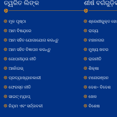
ତ୍ୱରିତ ଲିଙ୍କ
ଶୀର୍ଷ ବର୍ଗଗୁଡ଼ି
ମୂଳ ପୃଷ୍ଠା
ଶ୍ରେଣୀଭୁକ୍ତ ହ
ଆମ ବିଷଯ଼ରେ
ରାଜ୍ୟ
ଆମ ସହିତ ଯୋଗାଯୋଗ କରନ୍ତୁ
ମହାନଗର
ଆମ ସହିତ ବିଜ୍ଞାପନ କରନ୍ତୁ
ମୁଖ୍ୟ ଖବର
ଗୋପନୀଯ଼ତା ନୀତି
ରାଜନୀତି
ଆର୍କାଇଭ୍
ଶିକ୍ଷା
ପ୍ରତ୍ଯ଼ାଖ୍ଯ଼ାନକାରୀ
ମନୋରଞ୍ଜନ
ଫେରସ୍ତ ନୀତି
ଦେଶ- ବିଦେଶ
ସାଇଟ୍ ମ୍ଯ଼ାପ୍
ଖେଳ
ନିଯ଼ମ ଏବଂ ସର୍ତ୍ତାବଳୀ
ବିଶେଷ