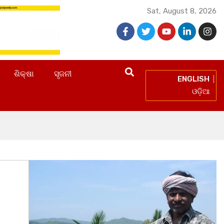
Sat, August 8, 2026
ଶିକ୍ଷା
ସୃଜନୀ
ENGLISH
ଓଡ଼ିଆ