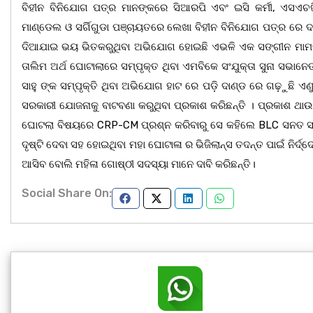
ବିହୀନ ବିନିଯୋଗ ପତ୍ର ମାନଙ୍କରେ ସିଆରପି ଏବଂ ଇସି କର୍ମୀ, ଏସଏଚ
ମାଣ୍ଡେଲ ଓ ସର୍ଗିଗୁଡା ପଞ୍ଚାୟତରେ ଲେଖା ବିହୀନ ବିନିଯୋଗ ପତ୍ର ରେ 
ଦିଆଯାଇ ଭୟ ଭିତକରୁଥିବା ଅଭିଯୋଗ ହୋଇଛି ଏଭଳି ଏକ ସଙ୍ଗୀନ ମାମଲା
ତାଲିମ ଅର୍ଥ ଘୋଟାଲାରେ ସମ୍ପୃକ୍ତ ଥିବା ଏମବିକେ ସଂଯୁକ୍ତା ସୁନା ସଭାନେ
ସାହୁ ଙ୍କ ସମ୍ପୃକ୍ତି ଥିବା ଅଭିଯୋଗ ହାଟ ରେ ପଡ଼ି ଦାଣ୍ଡ ରେ ଗଢ଼ୁଛି ଏଣ
ସରକାରୀ ଯୋଜନାକୁ ବାଟବଣା କରୁଥିବା ପ୍ରକାଶ କରିଛନ୍ତି । ପ୍ରକାଶ ଥା
ଘୋଟଲା ବିଷୟରେ CRP-CM ପ୍ରଶ୍ନ କରିବାରୁ ସେ କହିଲେ BLC ସନତ ସାହୁକ
ଦୃଷ୍ଟି ଦେବା ସହ ହୋଇଥିବା ମହା ଘୋଟାଳା ର ଭିଜିଲାନ୍ସ ତଦନ୍ତ ପାଇଁ ନିର୍
ଆସିବ ବୋଲି ମହିଳା ଗୋଷ୍ଠୀ ସଦସ୍ୟା ମାନେ ଦାବି କରିଛନ୍ତି।
Social Share On: