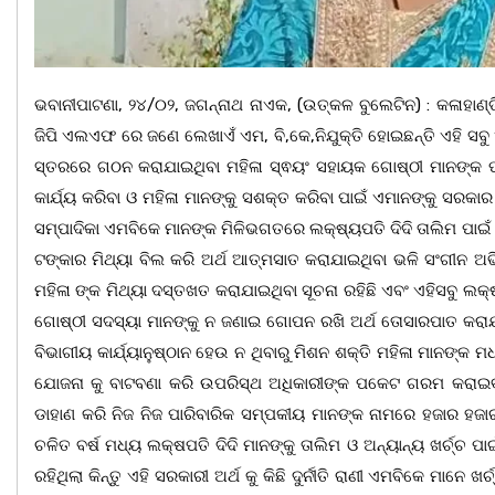
ଭବାନୀପାଟଣା, ୨୪/୦୨, ଜଗନ୍ନାଥ ନାଏକ, (ଉତ୍କଳ ବୁଲେଟିନ) : କଳାହାଣ୍ଡି
ଜିପି ଏଲଏଫ ରେ ଜଣେ ଲେଖାଏଁ ଏମ, ବି,କେ,ନିଯୁକ୍ତି ହୋଇଛନ୍ତି ଏହି ସବ
ସ୍ତରରେ ଗଠନ କରାଯାଇଥିବା ମହିଳା ସ୍ଵୟଂ ସହାୟକ ଗୋଷ୍ଠୀ ମାନଙ୍କ ପ
କାର୍ଯ୍ୟ କରିବା ଓ ମହିଳା ମାନଙ୍କୁ ସଶକ୍ତ କରିବା ପାଇଁ ଏମାନଙ୍କୁ ସରକାର 
ସମ୍ପାଦିକା ଏମବିକେ ମାନଙ୍କ ମିଳିଭଗତରେ ଲକ୍ଷ୍ୟପତି ଦିଦି ତାଲିମ ପାଇଁ ଆ
ଟଙ୍କାର ମିଥ୍ୟା ବିଲ କରି ଅର୍ଥ ଆତ୍ମସାତ କରାଯାଇଥିବା ଭଳି ସଂଗୀନ ଅଭ
ମହିଳା ଙ୍କ ମିଥ୍ୟା ଦସ୍ତଖତ କରାଯାଇଥିବା ସୂଚନା ରହିଛି ଏବଂ ଏହିସବୁ ଲକ୍ଷ
ଗୋଷ୍ଠୀ ସଦସ୍ୟା ମାନଙ୍କୁ ନ ଜଣାଇ ଗୋପନ ରଖି ଅର୍ଥ ତୋସାରପାତ କରା
ବିଭାଗୀୟ କାର୍ଯ୍ୟାନୁଷ୍ଠାନ ହେଉ ନ ଥିବାରୁ ମିଶନ ଶକ୍ତି ମହିଳା ମାନଙ୍କ 
ଯୋଜନା କୁ ବାଟବଣା କରି ଉପରିସ୍ଥ ଅଧିକାରୀଙ୍କ ପକେଟ ଗରମ କରାଇଵ
ଡାହାଣ କରି ନିଜ ନିଜ ପାରିବାରିକ ସମ୍ପକୀୟ ମାନଙ୍କ ନାମରେ ହଜାର ହଜା
ଚଳିତ ବର୍ଷ ମଧ୍ୟ ଲକ୍ଷପତି ଦିଦି ମାନଙ୍କୁ ତାଲିମ ଓ ଅନ୍ୟାନ୍ୟ ଖର୍ଚ୍ଚ ପାଇ
ରହିଥିଲା କିନ୍ତୁ ଏହି ସରକାରୀ ଅର୍ଥ କୁ କିଛି ଦୁର୍ନୀତି ରାଣୀ ଏମବିକେ ମାନ