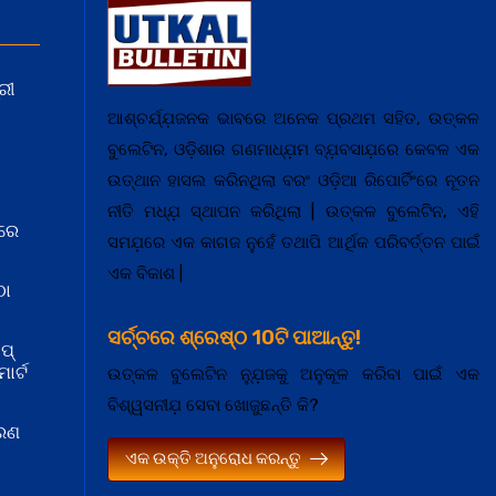
ରୀ
ଆଶ୍ଚର୍ଯ୍ଯ଼ଜନକ ଭାବରେ ଅନେକ ପ୍ରଥମ ସହିତ, ଉତ୍କଳ
ବୁଲେଟିନ, ଓଡ଼ିଶାର ଗଣମାଧ୍ଯ଼ମ ବ୍ଯ଼ବସାଯ଼ରେ କେବଳ ଏକ
ଉତ୍ଥାନ ହାସଲ କରିନଥିଲା ବରଂ ଓଡ଼ିଆ ରିପୋର୍ଟିଂରେ ନୂତନ
ନୀତି ମଧ୍ଯ଼ ସ୍ଥାପନ କରିଥିଲା | ଉତ୍କଳ ବୁଲେଟିନ, ଏହି
ରେ
ସମଯ଼ରେ ଏକ କାଗଜ ନୁହେଁ ତଥାପି ଆର୍ଥିକ ପରିବର୍ତ୍ତନ ପାଇଁ
ଏକ ବିକାଶ |
ଠା
ସର୍ଚ୍ଚରେ ଶ୍ରେଷ୍ଠ 10ଟି ପାଆନ୍ତୁ!
ପ୍
ାର୍ଟ
ଉତ୍କଳ ବୁଲେଟିନ ନ୍ଯ଼ୁଜକୁ ଅନୁକୂଳ କରିବା ପାଇଁ ଏକ
ବିଶ୍ୱସନୀଯ଼ ସେବା ଖୋଜୁଛନ୍ତି କି?
କରଣ
ଏକ ଉକ୍ତି ଅନୁରୋଧ କରନ୍ତୁ
ା