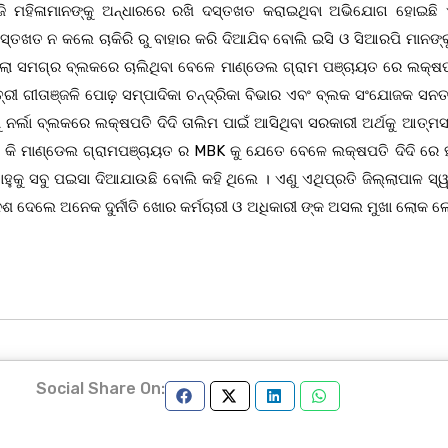
ଜି ମହିଳାମାନଙ୍କୁ ଅନ୍ଧାରରେ ରଖି ଦସ୍ତଖତ କରାଇଥିବା ଅଭିଯୋଗ ହୋଇଛି 
ଦସ୍ତଖତ ନ କଲେ ଚାକିରି ରୁ ବାହାର କରି ଦିଆଯିବ ବୋଲି ଇସି ଓ ସିଆରପି ମାନଙ୍
 ସମଗ୍ର ବ୍ଲକରେ ଚାଲିଥିବା ବେଳେ ମାଣ୍ଡେଲ ଗ୍ରାମ ପଞ୍ଚାୟତ ରେ ଲକ୍ଷପତ
ତ୍ରୀ ଗୀତାଞ୍ଜଳି ପୋଢ଼ ସମ୍ପାଦିକା ଚନ୍ଦ୍ରିକା ବିଭାର ଏବଂ ବ୍ଲକ ସଂଯୋଜକ ସନ
ୁ ନର୍ଲା ବ୍ଲକରେ ଲକ୍ଷପତି ଦିଦି ତାଲିମ ପାଇଁ ଆସିଥିବା ସରକାରୀ ଅର୍ଥକୁ ଆତ୍ମ
ଉ କି ମାଣ୍ଡେଲ ଗ୍ରାମପଞ୍ଚାୟତ ର MBK କୁ ଯେତେ ବେଳେ ଲକ୍ଷପତି ଦିଦି ରେ 
ୁ ସବୁ ପଇସା ଦିଆଯାଉଛି ବୋଲି କହି ଥିଲେ । ଏଣୁ ଏଥିପ୍ରତି ଜିଲ୍ଲାପାଳ ସ୍ୱ
ଦ୍ଦେଶ ଦେଲେ ଅନେକ ଦୁର୍ନୀତି ଖୋର କର୍ମଚାରୀ ଓ ଅଧିକାରୀ ଙ୍କ ଅସଲ ମୁଖା ଲୋକ 
Social Share On: