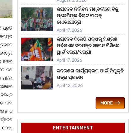
August 6, 2026
ଜୟଦେବ ନିର୍ବାଚନ ମଣ୍ଡଳୀରେ ବିଜୁ
ପ୍ରେମିଙ୍କ ବିରାଟ ବାଇକ୍
ଶୋଭାଯାତ୍ରା
ି ପ୍ରତି
April 17, 2026
ଞ୍ଚାୟତ
ଜୟଦେବ ବିଜେପି ପକ୍ଷରୁ ମିଶ୍ରଣ
ସ୍ତରରେ
ପର୍ବନାଏବ ସରପଞ୍ଚ ସମେତ ମିଶିଲେ
ୱାର୍ଡ ସଭ୍ୟ/ସଭ୍ୟା
ାନେତ୍ରୀ
April 17, 2026
ାର ହଜାର
 ୮୦ ଜଣ
ଜନଗଣନା କାର୍ଯ୍ୟକ୍ରମ ପାଇଁ ନିଯୁକ୍ତି
ପତ୍ର ପ୍ରଦାନ
ା ମହିଳା
April 12, 2026
ପ୍ରକାର
ବିଭିନ୍ନ
ରେ ବାମ
MORE
ବିଗତ ଓ
ର୍ଦ୍ଦେଶ
ENTERTAINMENT
କା ଲେଖା