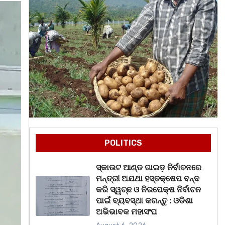
POLITICS
ସ୍କାଉଟ ଆଣ୍ଡ ଗାଇଡ଼ ନିର୍ବାଚନରେ
ମନ୍ତ୍ରୀ ଅଯଥା ହସ୍ତକ୍ଷେପ ବନ୍ଦ
କରି ସ୍ୱଚ୍ଛ ଓ ନିରପେକ୍ଷ ନିର୍ବାଚନ
ପାଇଁ ବ୍ୟବସ୍ଥା କରନ୍ତୁ : ଓଡିଶା
ଅଭିଭାବକ ମହାସଂଘ