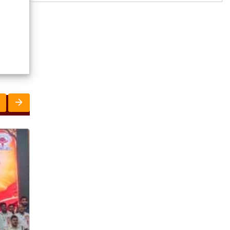
ରାଜ୍ୟ
ସୃଜନୀ