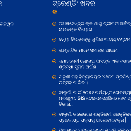
କ
ଟ୍ରେଣ୍ଡିଂ ଖବର
ଡଃ ଜ୍ଞାନେନ୍ଦ୍ର ଙ୍କ ଶାଶୁ ଶ୍ରୀମତୀ ସାବିତ୍
ୋଇନଥିବା
ରାଉତଙ୍କ ବିୟୋଗ
ବନ୍ୟା ବିପନ୍ନଙ୍କୁ ଶୁଖିଲା ଖାଦ୍ୟ ବଣ୍ଟନ
ସାମ୍ବାଦିକ ମାନେ ସମାଜର ଆଇନା
ସମାଜସେବୀ ଗୋଲାପ ଦାସଙ୍କ ଏକାଦଶାହ
ଶ୍ରଦ୍ଧା ସୁମନ ଅର୍ପଣ
ନାଚୁଣୀ ମହାବିଦ୍ୟାଳୟର ୪୬ତମ ପ୍ରତିଷ୍
ଉତ୍ସବ ପାଳିତ ।
ବାଲୁଗାଁ ପାଇଁ ୨୦୫୧ ପର୍ଯ୍ୟନ୍ତ ରୋଡମ୍ୟା
ପ୍ରସ୍ତୁତ, GIS ଟେକନୋଲୋଜିରେ ହେବ ସ୍ମ
ବିକାଶ..
ବାଲୁଗାଁ କଲେଜରେ ଶକ୍ତିଶ୍ରୀ ସଶକ୍ତି
ପ୍ରକୋଷ୍ଠ ପକ୍ଷରୁ ଆଲୋଚନାଚକ୍ର |
ନିଶାଶକ୍ତ ଯୁବକକୁ ଉଦ୍ଧାର କରି ଚିକିତ୍ସ