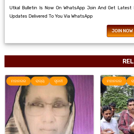
Utkal Bulletin Is Now On WhatsApp Join And Get Latest
Updates Delivered To You Via WhatsApp
JOIN NOW
REL
୍ୟ
ସୃଜନୀ
ମହାନଗର
ରାଜ୍ୟ