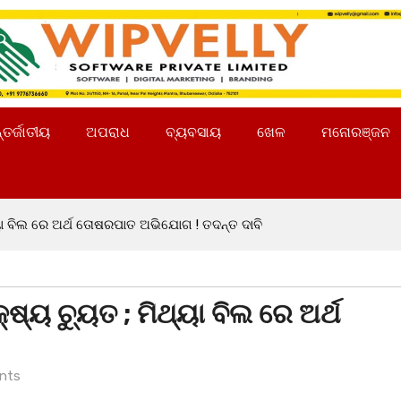
୍ତର୍ଜାତୀୟ
ଅପରାଧ
ବ୍ୟବସାୟ
ଖେଳ
ମନୋରଞ୍ଜନ
ଥ୍ୟା ବିଲ ରେ ଅର୍ଥ ତୋଷରପାତ ଅଭିଯୋଗ ! ତଦନ୍ତ ଦାବି
୍ଷ୍ୟ ଚ୍ୟୁତ ; ମିଥ୍ୟା ବିଲ ରେ ଅର୍ଥ
ି
nts