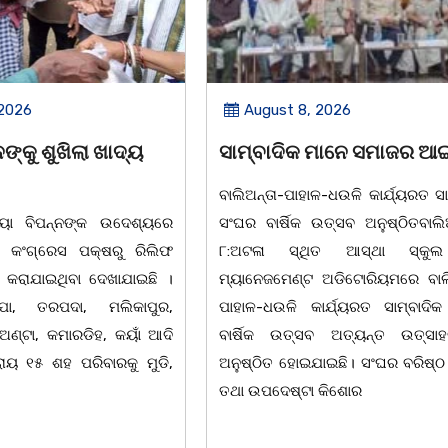
August 8, 2026
Aug
ୟ
ସାମ୍ବାଦିକ ମାନେ ସମାଜର ଆଇନା
ସମାଜ
ଏକାଦଶ
ବାଲିଅନ୍ତା-ପାହାଳ-ଧଉଳି କାର୍ଯ୍ୟରତ ସାମ୍ବାଦିକ
୍ୟରେ
ସଂଘର ବାର୍ଷିକ ଉତ୍ସବ ଅନୁଷ୍ଠିତବାଲିଅନ୍ତା,୭|
ଚିଲିକା,
ିଲିଫ
୮:ଅଟଳା ସ୍ଥିତ ଆସ୍ଥା ସ୍କୁଲ ଅଫ
ପଞ୍ଚାୟ
ଇଛି ।
ମ୍ୟାନେଜମେଣ୍ଟ ଅଡିଟୋରିୟମରେ ବାଲିଅନ୍ତା-
ଦାସଙ୍କ
ପୁର,
ପାହାଳ-ଧଉଳି କାର୍ଯ୍ୟରତ ସାମ୍ବାଦିକ ସଂଘର
ପରିଷଦର
ଁ ଆଦି
ବାର୍ଷିକ ଉତ୍ସବ ଅତ୍ୟନ୍ତ ଉତ୍ସାହର ସହ
ମା' ଗ
ମୁଡି,
ଅନୁଷ୍ଠିତ ହୋଇଯାଇଛି। ସଂଘର ବରିଷ୍ଠ ସଦସ୍ୟ
ଶ୍ରଦ୍ଧା
ତଥା ଉପଦେଷ୍ଟା କିଶୋର