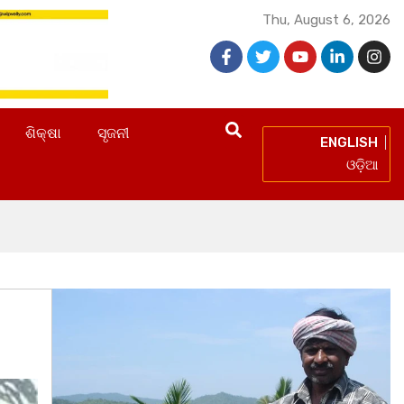
Thu, August 6, 2026
ଶିକ୍ଷା
ସୃଜନୀ
ENGLISH
ଓଡ଼ିଆ