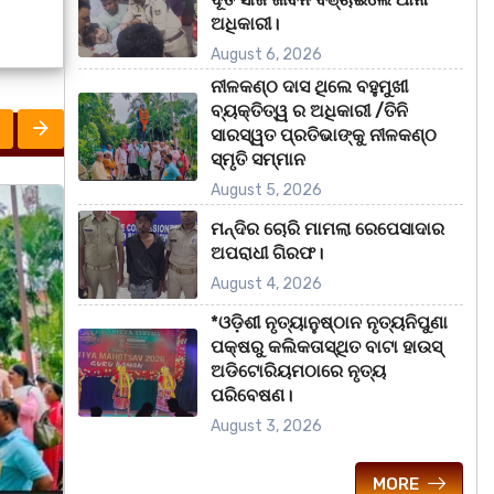
ଅଧିକାରୀ।
August 6, 2026
ନୀଳକଣ୍ଠ ଦାସ ଥିଲେ ବହୁମୁଖୀ
ବ୍ୟକ୍ତିତ୍ୱ ର ଅଧିକାରୀ /ତିନି
ସାରସ୍ୱତ ପ୍ରତିଭାଙ୍କୁ ନୀଳକଣ୍ଠ
ସ୍ମୃତି ସମ୍ମାନ
August 5, 2026
ରାଜ୍ୟ
ରାଜ୍ୟ
ମହା
ମନ୍ଦିର ଚୋରି ମାମଲା ରେପେସାଦାର
ଅପରାଧୀ ଗିରଫ।
August 4, 2026
*ଓଡ଼ିଶୀ ନୃତ୍ୟାନୁଷ୍ଠାନ ନୃତ୍ୟନିପୁଣା
ପକ୍ଷରୁ କଲିକତାସ୍ଥିତ ବାଟା ହାଉସ୍
ଅଡିଟୋରିୟମଠାରେ ନୃତ୍ୟ
ପରିବେଷଣ।
August 3, 2026
MORE