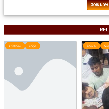
JOIN NOW
REL
ଅପରାଧ
ରାଜ୍ୟ
ମହାନଗର
ର