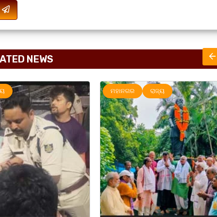
ATED NEWS
ାଜ୍ୟ
UNCATEGORIZED
ମହାନଗର