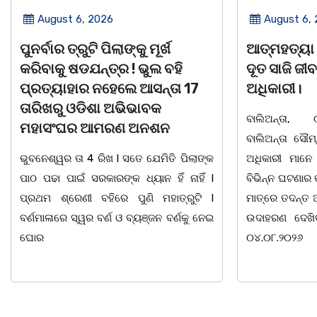
August 6, 2026
August 5,
ଆତ୍ମହତ୍ୟା କରୁଥିବା ଯୁବକକୁ ଦେବ
ନୀଳକଣ୍ଠ ଦା
ଦୂତ ସାଜି ଜୀବନ ବଞ୍ଚାଇଲେ ଥାନା
ବ୍ୟକ୍ତିତ୍ୱ 
ଅଧିକାରୀ।
ସାରସ୍ୱତ ପ୍
ସ୍ମୃତି ସମ୍ମା
ବାଲିଅନ୍ତା, ୦୫/୦୮(ଗୋବର୍ଦ୍ଧନ ଦାସ):
ବାଲିଅନ୍ତା ସୌମ୍ୟ ହତ୍ୟାକାଣ୍ଡ ପରେ ପୁଲିସ
ଭୁବନେଶ୍ୱର ତା 0
ଅଧିକାରୀ ମାନେ ଏବେ ଦାୟିତ୍ଵବାନ ହେବାସହ
ସୁରକ୍ଷା ଅଭିଯା
ବିଭିନ୍ନ ଘଟଣାର ତତକ୍ଷଣାତ୍ ଅଭିଯୋଗ ପାଇବା
ସାହିତ୍ୟ ସଂସ୍କୃତି
ମାତ୍ରେ ତଦନ୍ତ ଆରମ୍ଭ କରୁଛି ପୁଲିସ । ଯାହାର
ସାମୁଖ୍ୟ ପକ୍ଷ
ଉଦାହରଣ ଦେଖିବାକୁ ମିଳିଛି ଧଉଳି ଥାନାରେ।
ନିକଟ ମହାନ ସ୍ୱ
୦୪.୦୮.୨୦୨୬
ବାଚସ୍ପତି, ସମାଜ 