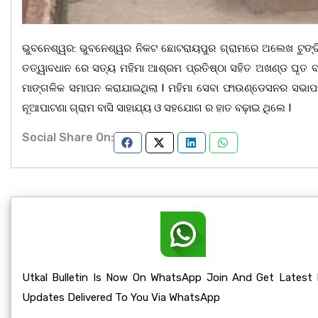
ଭୁବନେଶ୍ୱର: ଭୁବନେଶ୍ୱର ନିକଟ ଛୋଟରାୟପୁର ଗ୍ରାମରେ ଅଲେଖ ଟୁଙ୍ଗି ପ୍
ତତ୍ୱାବଧାନ ରେ ସତ୍ୟ ମହିମା ଆଶ୍ରମ ପ୍ରତିଷ୍ଠା ସହିତ ଅଖଣ୍ଡ ଘୃତ ବ
ମାଙ୍ଗଳିକ ସମାପନ କରାଯାଇଥିଲା l ମହିମା ସେବା ଫାଉଣ୍ଡେସନର ସଭାପତି 
ନୂଆପାଟଣା ଗ୍ରାମ ବାସି ସାହାଯ୍ୟ ଓ ସହଯୋଗ ର ହାତ ବଢ଼ାଇ ଥିଲେ I
Social Share On:
Utkal Bulletin Is Now On WhatsApp Join And Get Latest
Updates Delivered To You Via WhatsApp