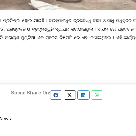
ରତିଷ୍ଠା ହୋଇ ଯାଇଛି l ବ୍ରହ୍ମାବଧୁତ ବ୍ରଜବନ୍ଧୁ ବାବା ଓ ସାଧୁ ମଧୁସୂଦନ ଦ
ତୀ ପ୍ରଜ୍ବଳନ ଓ ବ୍ରହ୍ମଧ୍ୱନି ସ୍ଥାପନ କରାଯାଇଥିଲା l ସାୟମ ରେ ପ୍ରବଚନ 
ନାରାୟଣ ଖୁଣ୍ଟିଆ ଏକ ପ୍ରେସ ବିଜ୍ଞପ୍ତି ରେ ଏହା ଜଣାଇଥିଲେ l ଏହି କାର୍ଯ୍ୟ
Social Share On:
 News