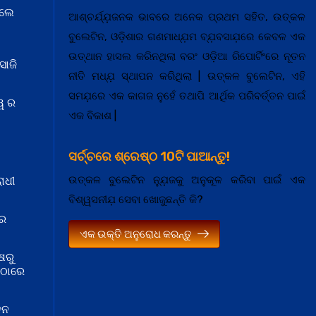
େଲେ
ଆଶ୍ଚର୍ଯ୍ଯ଼ଜନକ ଭାବରେ ଅନେକ ପ୍ରଥମ ସହିତ, ଉତ୍କଳ
ବୁଲେଟିନ, ଓଡ଼ିଶାର ଗଣମାଧ୍ଯ଼ମ ବ୍ଯ଼ବସାଯ଼ରେ କେବଳ ଏକ
ଉତ୍ଥାନ ହାସଲ କରିନଥିଲା ବରଂ ଓଡ଼ିଆ ରିପୋର୍ଟିଂରେ ନୂତନ
ସାଜି
ନୀତି ମଧ୍ଯ଼ ସ୍ଥାପନ କରିଥିଲା | ଉତ୍କଳ ବୁଲେଟିନ, ଏହି
ସମଯ଼ରେ ଏକ କାଗଜ ନୁହେଁ ତଥାପି ଆର୍ଥିକ ପରିବର୍ତ୍ତନ ପାଇଁ
ୱ ର
ଏକ ବିକାଶ |
ସର୍ଚ୍ଚରେ ଶ୍ରେଷ୍ଠ 10ଟି ପାଆନ୍ତୁ!
ଉତ୍କଳ ବୁଲେଟିନ ନ୍ଯ଼ୁଜକୁ ଅନୁକୂଳ କରିବା ପାଇଁ ଏକ
ାଧୀ
ବିଶ୍ୱସନୀଯ଼ ସେବା ଖୋଜୁଛନ୍ତି କି?
 ର
ଏକ ଉକ୍ତି ଅନୁରୋଧ କରନ୍ତୁ
ଷରୁ
ମଠାରେ
ଦନ