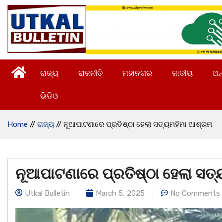
ରାଜ୍ୟ
ରାଜନୀତି
ମହାନଗର
ଜାତୀୟ
ଅନ
ଭିଡିଓ
Home
//
ରାଜ୍ୟ
//
ନୂଆପାଟଣାରେ ପ୍ରତିଷ୍ଠା ହେଲା ସତ୍ୟମହିମା ଆଶ୍ରମ
ନୂଆପାଟଣାରେ ପ୍ରତିଷ୍ଠା ହେଲା ସତ
Utkal Bulletin
March 5, 2025
No Comments