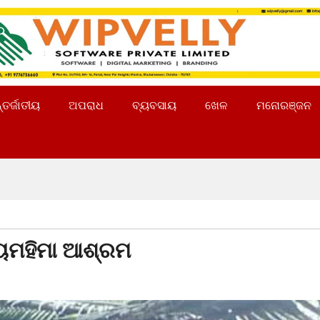
୍ତର୍ଜାତୀୟ
ଅପରାଧ
ବ୍ୟବସାୟ
ଖେଳ
ମନୋରଞ୍ଜନ
୍ୟମହିମା ଆଶ୍ରମ