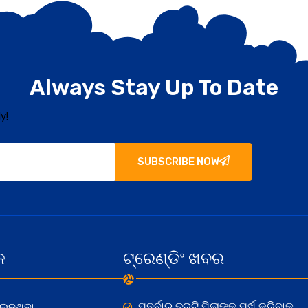
Always Stay Up To Date
y!
SUBSCRIBE NOW
କ
ଟ୍ରେଣ୍ଡିଂ ଖବର
ପୁନର୍ବାର ତ୍ରୁଟି ପିଲାଙ୍କୁ ମୂର୍ଖ କରିବାକୁ
ୋଇନଥିବା