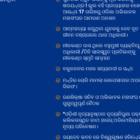
ଷଡଯନ୍ତ୍ର ! ଭୁଲ ବହି ପ୍ରତ୍ୟାହାର ନହ
ଆସନ୍ତା 17 ତାରିଖରୁ ଓଡିଶା ଅଭିଭାବକ
ମହାସଂଘର ଆମରଣ ଅନଶନ
ଆତ୍ମହତ୍ୟା କରୁଥିବା ଯୁବକକୁ ଦେବ ଦୂତ 
ଜୀବନ ବଞ୍ଚାଇଲେ ଥାନା ଅଧିକାରୀ।
ନୀଳକଣ୍ଠ ଦାସ ଥିଲେ ବହୁମୁଖୀ ବ୍ୟକ୍ତିତ୍
ଅଧିକାରୀ /ତିନି ସାରସ୍ୱତ ପ୍ରତିଭାଙ୍କୁ
ନୀଳକଣ୍ଠ ସ୍ମୃତି ସମ୍ମାନ
ବକୁଳବନର ମହକ ସତ୍ୟବାଦୀ ର ସନ୍ଥ
ମନ୍ଦିର ଚୋରି ମାମଲା ରେପେସାଦାର ଅପର
ଗିରଫ।
ଗଣଶିକ୍ଷା ସଚିବ ଓ ଅଭିଭାବକ ମହାସଂଘ
ଗୁରୁତ୍ୱପୂର୍ଣ ବୈଠକ
*ଓଡ଼ିଶୀ ନୃତ୍ୟାନୁଷ୍ଠାନ ନୃତ୍ୟନିପୁଣା ପକ୍
କଲିକତାସ୍ଥିତ ବାଟା ହାଉସ୍ ଅଡିଟୋରିୟ
ନୃତ୍ୟ ପରିବେଷଣ।
ଜୟଦେବ ଭବନ ରେ ବିଶ୍ୱଭୂଷଣ ହରିଚନ୍