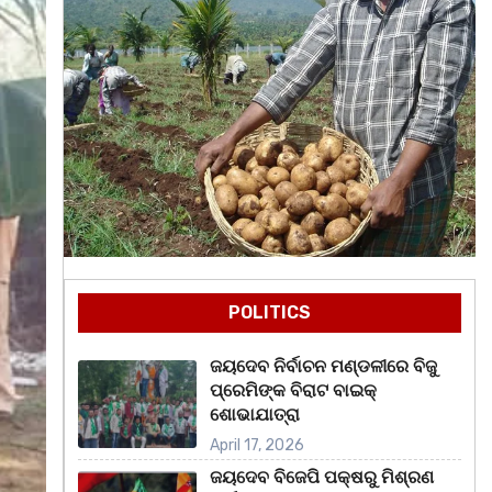
POLITICS
ଜୟଦେବ ନିର୍ବାଚନ ମଣ୍ଡଳୀରେ ବିଜୁ
ପ୍ରେମିଙ୍କ ବିରାଟ ବାଇକ୍
ଶୋଭାଯାତ୍ରା
April 17, 2026
ଜୟଦେବ ବିଜେପି ପକ୍ଷରୁ ମିଶ୍ରଣ