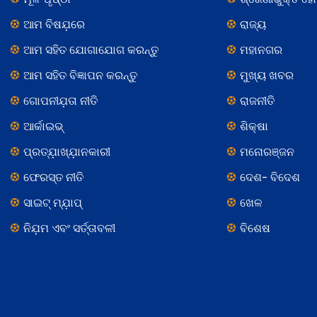
ଆମ ବିଷଯ଼ରେ
ରାଜ୍ୟ
ଆମ ସହିତ ଯୋଗାଯୋଗ କରନ୍ତୁ
ମହାନଗର
ଆମ ସହିତ ବିଜ୍ଞାପନ କରନ୍ତୁ
ମୁଖ୍ୟ ଖବର
ଗୋପନୀଯ଼ତା ନୀତି
ରାଜନୀତି
ଆର୍କାଇଭ୍
ଶିକ୍ଷା
ପ୍ରତ୍ଯ଼ାଖ୍ଯ଼ାନକାରୀ
ମନୋରଞ୍ଜନ
ଫେରସ୍ତ ନୀତି
ଦେଶ- ବିଦେଶ
ସାଇଟ୍ ମ୍ଯ଼ାପ୍
ଖେଳ
ନିଯ଼ମ ଏବଂ ସର୍ତ୍ତାବଳୀ
ବିଶେଷ