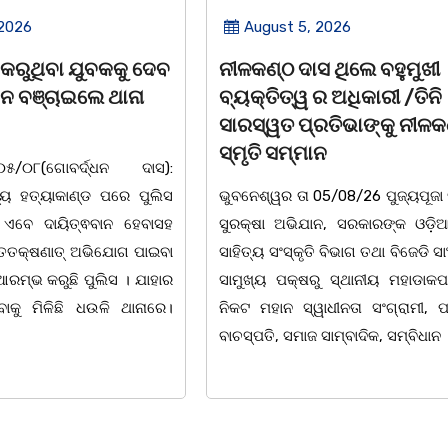
 2026
August 5, 2026
ସ ଥିଲେ ବହୁମୁଖୀ
ବକୁଳବନର ମହକ ସତ୍ୟବାଦୀ 
ର ଅଧିକାରୀ /ତିନି
ସନ୍ଥ
ରତିଭାଙ୍କୁ ନୀଳକଣ୍ଠ
ପଣ୍ଡିତ ନୀଳକଣ୍ଠ ଦାଶ
ଉତ୍କଳ
ନ
ସୁଯୋଗ୍ଯ ସନ୍ତାନସତ୍ୟବାଦୀ ଶ୍ରେଷ
5/08/26 ପୁଜ୍ୟପୂଜା ସଂସ୍କୃତି
,ନବରବି ସମ ଉଜ୍ଜ୍ବଳମୟ ହେଜ୍ଞା
ନ, ସରକାରଙ୍କ ଓଡ଼ିଆ ଭାଷା,
ନୀଳକଣ୍ଠ lଆଦର୍ଶ ଶିକ୍ଷକ,
 ବିଭାଗ ତଥା ବିଜେଡି ସାଂସ୍କୃତିକ
ସୁଲେଖକସୁଉଜ୍ଜ୍ବଳ ଦୀପଶିଖାକବ
ରୁ ସ୍ଥାନୀୟ ମହାଡାକପାଳ ଛକ
ପ୍ରତି ଅକ୍ଷରରେମାଟି,ଜାତି କଥ
ାଧୀନତା ସଂଗ୍ରାମୀ, ପ୍ରାକ୍ତନ
lସତ୍ୟବାଦୀ ର ବନବିଦ୍ୟାଳୟେ ,
ସାମ୍ବାଦିକ, ସମ୍ବିଧାନ
ଚେତନା,ଅଜ୍ଞାନଅନ୍ଧାର ଦୂରୀଭୂତକଲବାଣ୍ଟି
ଭାବନା