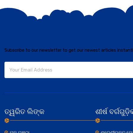
Subscribe to our newsletter to get our newest articles instantl
ତ୍ୱରିତ ଲିଙ୍କ
ଶୀର୍ଷ ବର୍ଗଗୁଡ଼ି
ମୂଳ ପୃଷ୍ଠା
ଶ୍ରେଣୀଭୁକ୍ତ ହ