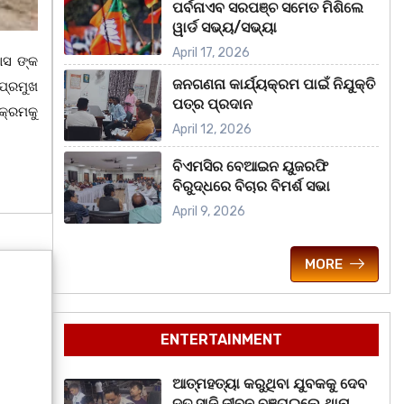
ପର୍ବନାଏବ ସରପଞ୍ଚ ସମେତ ମିଶିଲେ
ୱାର୍ଡ ସଭ୍ୟ/ସଭ୍ୟା
April 17, 2026
ାସ ଙ୍କ
ଜନଗଣନା କାର୍ଯ୍ୟକ୍ରମ ପାଇଁ ନିଯୁକ୍ତି
ପ୍ରମୁଖ
ପତ୍ର ପ୍ରଦାନ
କ୍ରମକୁ
April 12, 2026
ବିଏମସିର ବେଆଇନ ୟୁଜରଫି
ବିରୁଦ୍ଧରେ ବିଚାର ବିମର୍ଶ ସଭା
April 9, 2026
MORE
ENTERTAINMENT
ଆତ୍ମହତ୍ୟା କରୁଥିବା ଯୁବକକୁ ଦେବ
ଦୂତ ସାଜି ଜୀବନ ବଞ୍ଚାଇଲେ ଥାନା