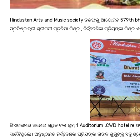
Hindustan Arts and Music society ତରଫରୁ ଆୟୋଜିତ 579th bhara
ପ୍ରତିଷ୍ଠାତ୍ରୀ ଶ୍ରୀମତୀ ପ୍ରତିମା ମିଶ୍ର , ନିର୍ଦ୍ଦେଶିକା ପ୍ରିୟଙ୍କା ମିଶ୍ର ଏ
ଭିଏତନାମର ହାନୋଇ ସ୍ଥିତ ବଲ ରୁମ୍ 1 Auditorium ,CWD hotel re ଓଡ
ସାଉଁଟିଥିଲେ। ଅନୁଷ୍ଠାନର ନିର୍ଦ୍ଦେଶିକା ପ୍ରିୟଙ୍କା ତାଙ୍କ ଗୁରୁଙ୍କୁ ସବୁ