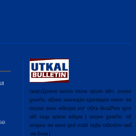
ରୀ
ଆଶ୍ଚର୍ଯ୍ଯ଼ଜନକ ଭାବରେ ଅନେକ ପ୍ରଥମ ସହିତ, ଉତ୍କଳ
ବୁଲେଟିନ, ଓଡ଼ିଶାର ଗଣମାଧ୍ଯ଼ମ ବ୍ଯ଼ବସାଯ଼ରେ କେବଳ ଏକ
ଉତ୍ଥାନ ହାସଲ କରିନଥିଲା ବରଂ ଓଡ଼ିଆ ରିପୋର୍ଟିଂରେ ନୂତନ
ନୀତି ମଧ୍ଯ଼ ସ୍ଥାପନ କରିଥିଲା | ଉତ୍କଳ ବୁଲେଟିନ, ଏହି
ରେ
ସମଯ଼ରେ ଏକ କାଗଜ ନୁହେଁ ତଥାପି ଆର୍ଥିକ ପରିବର୍ତ୍ତନ ପାଇଁ
ଏକ ବିକାଶ |