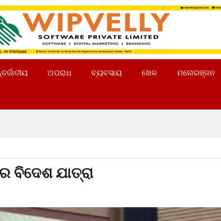
୍ତର୍ଜାତୀୟ
ଅପରାଧ
ବ୍ୟବସାୟ
ଖେଳ
ମନୋରଞ୍ଜନ
ନର ବିଦେଶ ଯାତ୍ରା