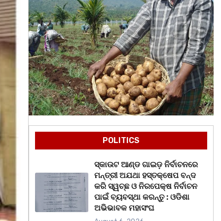
POLITICS
ସ୍କାଉଟ ଆଣ୍ଡ ଗାଇଡ଼ ନିର୍ବାଚନରେ
ମନ୍ତ୍ରୀ ଅଯଥା ହସ୍ତକ୍ଷେପ ବନ୍ଦ
କରି ସ୍ୱଚ୍ଛ ଓ ନିରପେକ୍ଷ ନିର୍ବାଚନ
ପାଇଁ ବ୍ୟବସ୍ଥା କରନ୍ତୁ : ଓଡିଶା
ଅଭିଭାବକ ମହାସଂଘ