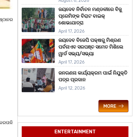
August 6, 2026
ଜୟଦେବ ନିର୍ବାଚନ ମଣ୍ଡଳୀରେ ବିଜୁ
ପ୍ରେମିଙ୍କ ବିରାଟ ବାଇକ୍
ଷ୍ଠାନର
ଶୋଭାଯାତ୍ରା
April 17, 2026
ଜୟଦେବ ବିଜେପି ପକ୍ଷରୁ ମିଶ୍ରଣ
ପର୍ବନାଏବ ସରପଞ୍ଚ ସମେତ ମିଶିଲେ
ୱାର୍ଡ ସଭ୍ୟ/ସଭ୍ୟା
April 17, 2026
ଜନଗଣନା କାର୍ଯ୍ୟକ୍ରମ ପାଇଁ ନିଯୁକ୍ତି
ପତ୍ର ପ୍ରଦାନ
April 12, 2026
MORE
କରତାଳି
ENTERTAINMENT