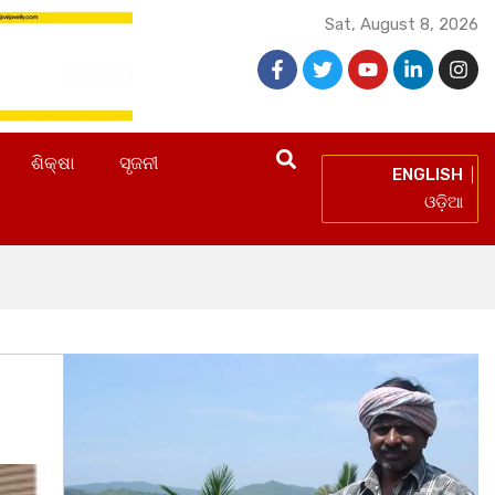
Sat, August 8, 2026
ଶିକ୍ଷା
ସୃଜନୀ
ENGLISH
ଓଡ଼ିଆ