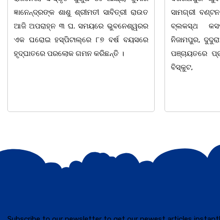
ସାମଗ୍ରୀ ବଣ୍ଟନ କରାଯାଇଥିବା ଦେଖାଯାଇଛି ।
ମ୍ୟାନେଜମେଣ୍ଟ
ବ୍ଲକସ୍ଥ କସପା, ତରପଦା, ମଲିକାପୁର,
ପାହାଳ-ଧଉଳି କ
ନିଜାମପୁର, ଦୁଦୁରାଅଣ୍ଟା, କମାରଡିହ, କୟାଁ ଆଦି
ବାର୍ଷିକ ଉତ୍
ପଞ୍ଚାୟତରେ ପ୍ରାୟ ୧୫ ଶହ ପରିବାରକୁ ମୁଡି,
ଅନୁଷ୍ଠିତ ହୋଇଯ
ବିସ୍କୁଟ,
ତଥା ଉପଦେଷ୍ଟା
Subscribe to our newsletter to get our newest articles instantl