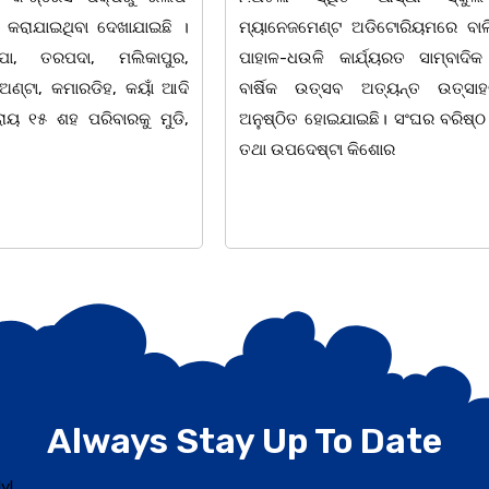
 ଅଡିଟୋରିୟମରେ ବାଲିଅନ୍ତା-
ଦାସଙ୍କ ପତ୍ନୀ ତଥା ଚିଲିକା ଆଞ୍ଚଳି
ାର୍ଯ୍ୟରତ ସାମ୍ବାଦିକ ସଂଘର
ପରିଷଦର ସମ୍ପାଦକ ପ୍ରମୋଦ କୁମାର 
ସବ ଅତ୍ୟନ୍ତ ଉତ୍ସାହର ସହ
ମା' ଗୋଲାପ ଦାସ (୮୫)ଙ୍କ ଏକ
ାଇଛି। ସଂଘର ବରିଷ୍ଠ ସଦସ୍ୟ
ଶ୍ରଦ୍ଧାଞ୍ଚଳୀ ସଭା ଅନୁଷ୍ଠିତ ହୋଇଥିଲା
 କିଶୋର
Always Stay Up To Date
y!