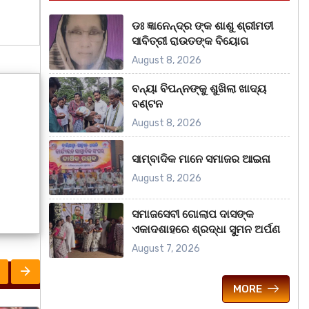
ଡଃ ଜ୍ଞାନେନ୍ଦ୍ର ଙ୍କ ଶାଶୁ ଶ୍ରୀମତୀ
ସାବିତ୍ରୀ ରାଉତଙ୍କ ବିୟୋଗ
August 8, 2026
ବନ୍ୟା ବିପନ୍ନଙ୍କୁ ଶୁଖିଲା ଖାଦ୍ୟ
ବଣ୍ଟନ
August 8, 2026
ସାମ୍ବାଦିକ ମାନେ ସମାଜର ଆଇନା
August 8, 2026
ସମାଜସେବୀ ଗୋଲାପ ଦାସଙ୍କ
ଏକାଦଶାହରେ ଶ୍ରଦ୍ଧା ସୁମନ ଅର୍ପଣ
August 7, 2026
MORE