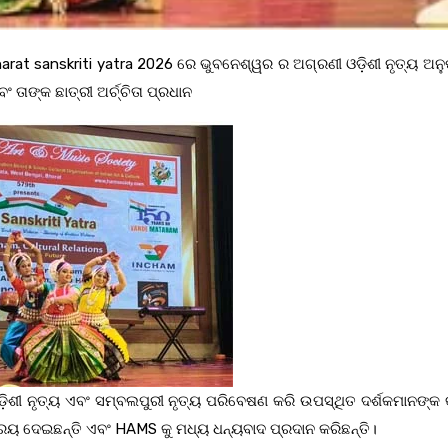
t sanskriti yatra 2026 ରେ ଭୁବନେଶ୍ୱର ର ଅଗ୍ରଣୀ ଓଡ଼ିଶୀ ନୃତ୍ୟ ଅନୁ
ବଂ ତାଙ୍କ ଛାତ୍ରୀ ଅର୍ଚ୍ଚିତା ପ୍ରଧାନ
଼ିଶୀ ନୃତ୍ୟ ଏବଂ ସମ୍ବଲପୁରୀ ନୃତ୍ୟ ପରିବେଷଣ କରି ଉପସ୍ଥିତ ଦର୍ଶକମାନଙ୍କ 
 ଶ୍ରେୟ ଦେଇଛନ୍ତି ଏବଂ HAMS କୁ ମଧ୍ୟ ଧନ୍ୟବାଦ ପ୍ରଦାନ କରିଛନ୍ତି।