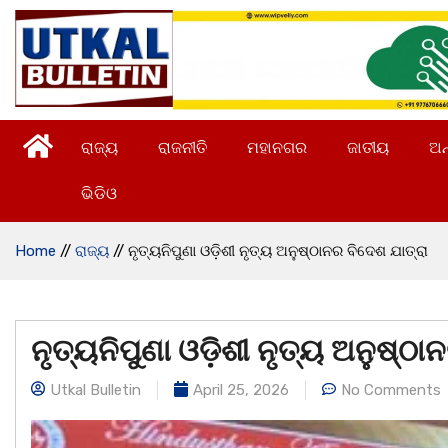
ରାଜ୍ୟ
ରାଜନୀତି
ମହାନଗର
ଜାତୀୟ
ଅନ
ଭିଡିଓ
Home
//
ରାଜ୍ୟ
//
ନୃତ୍ୟନିପୁଣା ଓଡ଼ିଶୀ ନୃତ୍ୟ ଅନୁଷ୍ଠାନର ବିଦେଶ ଯାତ୍ରା
ନୃତ୍ୟନିପୁଣା ଓଡ଼ିଶୀ ନୃତ୍ୟ ଅନୁଷ୍ଠା
Utkal Bulletin
April 25, 2026
No Comments