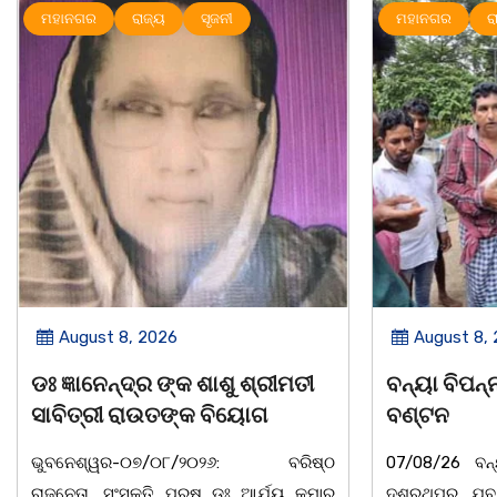
ମହାନଗର
ରାଜ୍ୟ
ରାଜ୍ୟ
August 8, 2026
August 8,
ବନ୍ୟା ବିପନ୍ନଙ୍କୁ ଶୁଖିଲା ଖାଦ୍ୟ
ସାମ୍ବାଦିକ
ବଣ୍ଟନ
ବାଲିଅନ୍ତା-ପାହା
07/08/26 ବନ୍ୟା ବିପନ୍ନଙ୍କ ଉଦେଶ୍ୟରେ
ସଂଘର ବାର୍ଷିକ ଉ
ଦଶରଥପୁର ଯୁବ କଂଗ୍ରେସ ପକ୍ଷରୁ ରିଲିଫ
୮:ଅଟଳା ସ୍