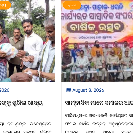
ରାଜ୍ୟ
 2026
August 7, 2026
 ମାନେ ସମାଜର ଆଇନା
ସମାଜସେବୀ ଗୋଲାପ ଦାସଙ୍କ
ଏକାଦଶାହରେ ଶ୍ରଦ୍ଧା ସୁମନ 
ଳ-ଧଉଳି କାର୍ଯ୍ୟରତ ସାମ୍ବାଦିକ
ତ୍ସବ ଅନୁଷ୍ଠିତବାଲିଅନ୍ତା,୭|
ଚିଲିକା, ୭। ୮:ଚିଲିକା ବ୍ଲକ କୁମାଣ୍ଡ
ଥିତ ଆସ୍ଥା ସ୍କୁଲ ଅଫ
ପଞ୍ଚାୟତ କୁମାଣ୍ଡାଳ ଗ୍ରାମ ନିବାସୀ