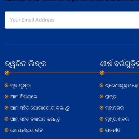
ତ୍ୱରିତ ଲିଙ୍କ
ଶୀର୍ଷ ବର୍ଗଗୁଡ଼ି
ମୂଳ ପୃଷ୍ଠା
ଶ୍ରେଣୀଭୁକ୍ତ ହ
ଆମ ବିଷଯ଼ରେ
ରାଜ୍ୟ
ଆମ ସହିତ ଯୋଗାଯୋଗ କରନ୍ତୁ
ମହାନଗର
ଆମ ସହିତ ବିଜ୍ଞାପନ କରନ୍ତୁ
ମୁଖ୍ୟ ଖବର
ଗୋପନୀଯ଼ତା ନୀତି
ରାଜନୀତି