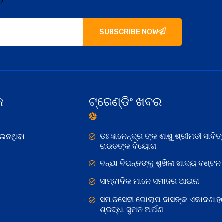
SUBSCRIBE NOW
କ
ଟ୍ରେଣ୍ଡିଂ ଖବର
ଡଃ ଜ୍ଞାନେନ୍ଦ୍ର ଙ୍କ ଶାଶୁ ଶ୍ରୀମତୀ ସାବିତ୍
ୋଇନଥିବା
ରାଉତଙ୍କ ବିୟୋଗ
ବନ୍ୟା ବିପନ୍ନଙ୍କୁ ଶୁଖିଲା ଖାଦ୍ୟ ବଣ୍ଟନ
ସାମ୍ବାଦିକ ମାନେ ସମାଜର ଆଇନା
ସମାଜସେବୀ ଗୋଲାପ ଦାସଙ୍କ ଏକାଦଶାହ
ଶ୍ରଦ୍ଧା ସୁମନ ଅର୍ପଣ