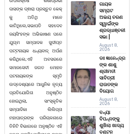
ଉପଲକ୍ଷେ ଶଶୀପ୍ରଭା
ଗାୟକ
ଦାସଙ୍କ ଦ୍ଵାରା ପ୍ରସ୍ତୁତ କେକ୍
ସମ୍ରାଟ
ଅଭୟ ଚରଣ
କୁ ଅତିଥି ମାନେ
ସ୍ୱାଇଁଙ୍କ
କାଟିଥିଲେ,ସଭାପତି ସହଦେବ
ଶ୍ରଦ୍ଧାଞ୍ଚଳୀ
ଜୟସିଂହଙ୍କ ଅଭିଭାଷଣ ପରେ
ସଭା |
ଯୁଗ୍ମ ସମ୍ପାଦକ ସୁଦୀପ୍ତ
August 8,
2026
ପଟ୍ଟନାୟକ ଧନ୍ୟବାଦ୍ ଅର୍ପଣ
ଡଃ ଜ୍ଞାନେନ୍ଦ୍ର
କରିଥିଲେ,ଏହି ଅବସରରେ
ଙ୍କ ଶାଶୁ
ସମାଜସେବୀ ଜଗତ ମୋହନ
ଶ୍ରୀମତୀ
ପଟନାୟକଙ୍କ ସ୍ମୃତି
ସାବିତ୍ରୀ
ଉଦ୍ଦେଶ୍ୟରେ ଆଧୁନିକ ନୃତ୍ୟ
ରାଉତଙ୍କ
ବିୟୋଗ
ପ୍ରତିଯୋଗିତା ଅନୁଷ୍ଠିତ
August 8,
ହୋଇଥିଲା, ସାଂସ୍କୃତିକ
2026
ସମ୍ପାଦିକା ଲିଲିପ୍ତା
ବନ୍ୟା
ମହାପାତ୍ରଙ୍କ ପରିଚାଳନାରେ
ବିପନ୍ନଙ୍କୁ
ଶୁଖିଲା ଖାଦ୍ୟ
ତିନିଟି ବିଭାଗରେ ଅନୁଷ୍ଠିତ ଏହି
ବଣ୍ଟନ