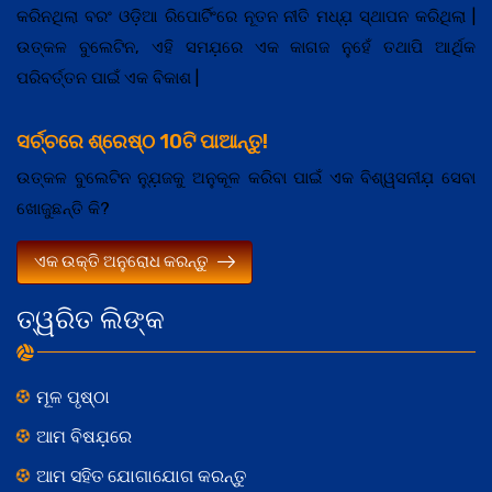
କରିନଥିଲା ବରଂ ଓଡ଼ିଆ ରିପୋର୍ଟିଂରେ ନୂତନ ନୀତି ମଧ୍ଯ଼ ସ୍ଥାପନ କରିଥିଲା |
ଉତ୍କଳ ବୁଲେଟିନ, ଏହି ସମଯ଼ରେ ଏକ କାଗଜ ନୁହେଁ ତଥାପି ଆର୍ଥିକ
ପରିବର୍ତ୍ତନ ପାଇଁ ଏକ ବିକାଶ |
ସର୍ଚ୍ଚରେ ଶ୍ରେଷ୍ଠ 10ଟି ପାଆନ୍ତୁ!
ଉତ୍କଳ ବୁଲେଟିନ ନ୍ଯ଼ୁଜକୁ ଅନୁକୂଳ କରିବା ପାଇଁ ଏକ ବିଶ୍ୱସନୀଯ଼ ସେବା
ଖୋଜୁଛନ୍ତି କି?
ଏକ ଉକ୍ତି ଅନୁରୋଧ କରନ୍ତୁ
ତ୍ୱରିତ ଲିଙ୍କ
ମୂଳ ପୃଷ୍ଠା
ଆମ ବିଷଯ଼ରେ
ଆମ ସହିତ ଯୋଗାଯୋଗ କରନ୍ତୁ