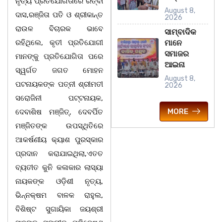
ନୃତ୍ୟ ପ୍ରତିଯୋଗିତାରେ ରତ୍ବା
August 8,
ଦାସ,ରଞ୍ଜିତା ପତି ଓ ଶ୍ରୀକାନ୍ତ
2026
ରାଉଳ ବିଚାରକ ଭାବେ
ସାମ୍ବାଦିକ
ରହିଥିଲେ, କୃତୀ ପ୍ରତିଯୋଗୀ
ମାନେ
ସମାଜର
ମାନଙ୍କୁ ପ୍ରତିଯୋଗିତା ପରେ
ଆଇନା
ସ୍ୱର୍ଗତ ଜଗତ ମୋହନ
August 8,
ପଟନାୟକଙ୍କ ପତ୍ନୀ ଶ୍ରୀମତୀ
2026
ସରୋଜିନୀ ପଟ୍ଟନାୟକ,
MORE
ଦେବାଶିଷ ମଞ୍ଜିତ୍, ଦେବର୍ପିତ
ମଞ୍ଜିତଙ୍କ ଉପସ୍ଥିତିରେ
ଆକର୍ଷଣୀୟ କ୍ୟାଶ ପୁରସ୍କାର
ପ୍ରଦାନ କରାଯାଇଥିଲା,ଏତତ
ବ୍ୟତୀତ କୁନି କଳାକାର ଲାସ୍ୟା
ନାୟକଙ୍କ ଓଡ଼ିଶୀ ନୃତ୍ୟ,
ଭିନ୍ନକ୍ଷମ ବାଳକ ରାହୁଲ,
ବିଶିଷ୍ଟ ସୁଗାୟିକା ଜୟଶ୍ରୀ