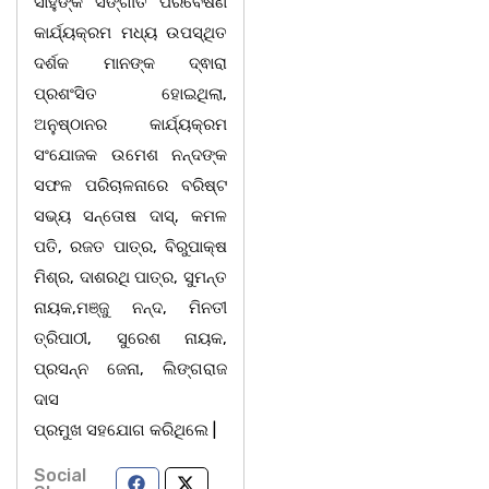
ସାହୁଙ୍କ ସଙ୍ଗୀତ ପରିବେଷଣ
କାର୍ଯ୍ୟକ୍ରମ ମଧ୍ୟ ଉପସ୍ଥିତ
ଦର୍ଶକ ମାନଙ୍କ ଦ୍ଵାରା
ପ୍ରଶଂସିତ ହୋଇଥିଲା,
ଅନୁଷ୍ଠାନର କାର୍ଯ୍ୟକ୍ରମ
ସଂଯୋଜକ ଉମେଶ ନନ୍ଦଙ୍କ
ସଫଳ ପରିଚାଳନାରେ ବରିଷ୍ଟ
ସଭ୍ୟ ସନ୍ତୋଷ ଦାସ୍, କମଳ
ପତି, ରଜତ ପାତ୍ର, ବିରୁପାକ୍ଷ
ମିଶ୍ର, ଦାଶରଥି ପାତ୍ର, ସୁମନ୍ତ
ନାୟକ,ମଞ୍ଜୁ ନନ୍ଦ, ମିନତୀ
ତ୍ରିପାଠୀ, ସୁରେଶ ନାୟକ,
ପ୍ରସନ୍ନ ଜେନା, ଲିଙ୍ଗରାଜ
ଦାସ
ପ୍ରମୁଖ ସହଯୋଗ କରିଥିଲେ |
Social