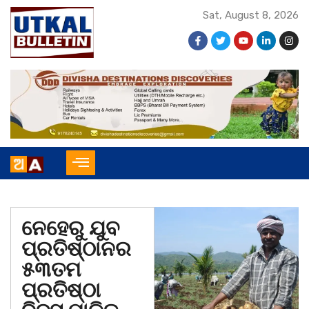
Sat, August 8, 2026
ନେହେରୁ ଯୁବ
ପ୍ରତିଷ୍ଠାନର
୫୩ତମ
ପ୍ରତିଷ୍ଠା