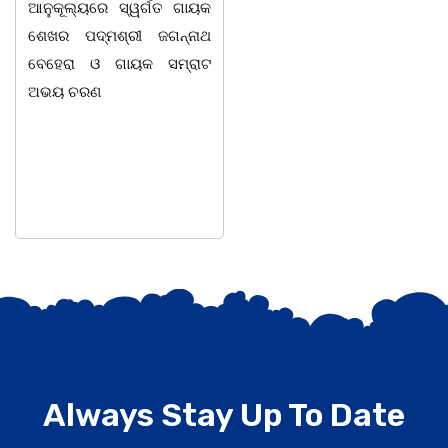
ୂଲ୍ୟରେ ସ୍ୱର୍ଗତ ଗାୟକ
ବର୍ଷ ବୟସରେ ହୃଦ୍ଘାତରେ
ଶହ ପ
 ପଦ୍ମଶ୍ରୀ ଜଗନ୍ନାଥ
ପରଲୋକ ଗମନ କରିଛନ୍ତି ।
ରା ଓ ଗାୟକ ସମ୍ରାଟ
 ଚରଣ
Always Stay Up To Date