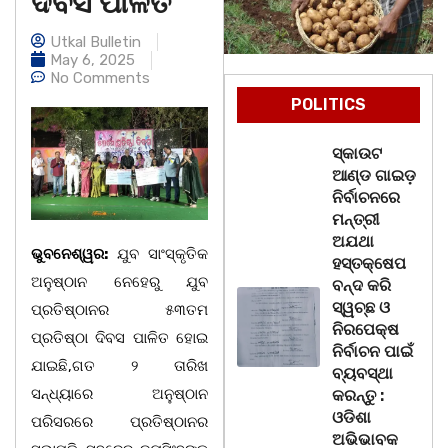
ଦିବସ ପାଳିତ
Utkal Bulletin
May 6, 2025
No Comments
POLITICS
ସ୍କାଉଟ
ଆଣ୍ଡ ଗାଇଡ଼
ନିର୍ବାଚନରେ
ମନ୍ତ୍ରୀ
ଅଯଥା
ଭୁବନେଶ୍ୱର:
ଯୁବ ସାଂସ୍କୃତିକ
ହସ୍ତକ୍ଷେପ
ଅନୁଷ୍ଠାନ ନେହେରୁ ଯୁବ
ବନ୍ଦ କରି
ସ୍ୱଚ୍ଛ ଓ
ପ୍ରତିଷ୍ଠାନର ୫୩ତମ
ନିରପେକ୍ଷ
ପ୍ରତିଷ୍ଠା ଦିବସ ପାଳିତ ହୋଇ
ନିର୍ବାଚନ ପାଇଁ
ଯାଇଛି,ଗତ ୨ ତାରିଖ
ବ୍ୟବସ୍ଥା
ସନ୍ଧ୍ୟାରେ ଅନୁଷ୍ଠାନ
କରନ୍ତୁ :
ଓଡିଶା
ପରିସରରେ ପ୍ରତିଷ୍ଠାନର
ଅଭିଭାବକ