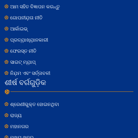
ଆମ ସହିତ ବିଜ୍ଞାପନ କରନ୍ତୁ
ଗୋପନୀଯ଼ତା ନୀତି
ଆର୍କାଇଭ୍
ପ୍ରତ୍ଯ଼ାଖ୍ଯ଼ାନକାରୀ
ଫେରସ୍ତ ନୀତି
ସାଇଟ୍ ମ୍ଯ଼ାପ୍
ନିଯ଼ମ ଏବଂ ସର୍ତ୍ତାବଳୀ
ଶୀର୍ଷ ବର୍ଗଗୁଡ଼ିକ
ଶ୍ରେଣୀଭୁକ୍ତ ହୋଇନଥିବା
ରାଜ୍ୟ
ମହାନଗର
ମୁଖ୍ୟ ଖବର