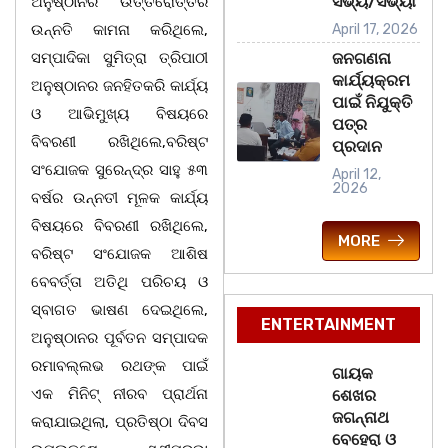
ସଭ୍ୟ/ସଭ୍ୟା
ଅନୁଷ୍ଠାନର ଉତ୍ତରୋତ୍ତର
ଉନ୍ନତି କାମନା କରିଥିଲେ,
April 17, 2026
ସମ୍ପାଦିକା ସୁମିତ୍ରା ତ୍ରିପାଠୀ
ଜନଗଣନା
କାର୍ଯ୍ୟକ୍ରମ
ଅନୁଷ୍ଠାନର ଜନହିତକରି କାର୍ଯ୍ୟ
ପାଇଁ ନିଯୁକ୍ତି
ଓ ଆଭିମୁଖ୍ୟ ବିଷୟରେ
ପତ୍ର
ବିବରଣୀ ରଖିଥିଲେ,ବରିଷ୍ଟ
ପ୍ରଦାନ
ସଂଯୋଜକ ସୁରେନ୍ଦ୍ର ସାହୁ ୫୩
April 12,
2026
ବର୍ଷର ଉନ୍ନତୀ ମୂଳକ କାର୍ଯ୍ୟ
ବିଷୟରେ ବିବରଣୀ ରଖିଥିଲେ,
MORE
ବରିଷ୍ଟ ସଂଯୋଜକ ଆଶିଷ
ବେବର୍ତ୍ତା ଅତିଥି ପରିଚୟ ଓ
ସ୍ବାଗତ ଭାଷଣ ଦେଇଥିଲେ,
ENTERTAINMENT
ଅନୁଷ୍ଠାନର ପୂର୍ବତନ ସମ୍ପାଦକ
ରମାବଲ୍ଲଭ ରଥଙ୍କ ପାଇଁ
ଗାୟକ
ଏକ ମିନିଟ୍ ନୀରବ ପ୍ରାର୍ଥନା
ଶେଖର
ଜଗନ୍ନାଥ
କରାଯାଇଥିଲା, ପ୍ରତିଷ୍ଠା ଦିବସ
ବେହେରା ଓ