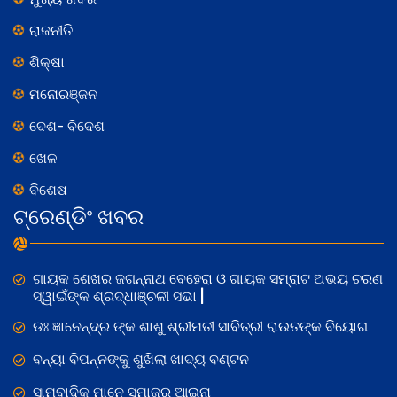
ରାଜନୀତି
ଶିକ୍ଷା
ମନୋରଞ୍ଜନ
ଦେଶ- ବିଦେଶ
ଖେଳ
ବିଶେଷ
ଟ୍ରେଣ୍ଡିଂ ଖବର
ଗାୟକ ଶେଖର ଜଗନ୍ନାଥ ବେହେରା ଓ ଗାୟକ ସମ୍ରାଟ ଅଭୟ ଚରଣ
ସ୍ୱାଇଁଙ୍କ ଶ୍ରଦ୍ଧାଞ୍ଚଳୀ ସଭା |
ଡଃ ଜ୍ଞାନେନ୍ଦ୍ର ଙ୍କ ଶାଶୁ ଶ୍ରୀମତୀ ସାବିତ୍ରୀ ରାଉତଙ୍କ ବିୟୋଗ
ବନ୍ୟା ବିପନ୍ନଙ୍କୁ ଶୁଖିଲା ଖାଦ୍ୟ ବଣ୍ଟନ
ସାମ୍ବାଦିକ ମାନେ ସମାଜର ଆଇନା