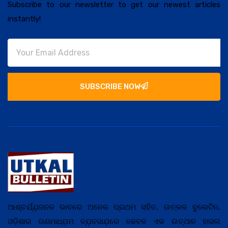
Subscribe to our newsletter to get our newest articles
instantly!
SUBSCRIBE NOW
ଆଶ୍ଚର୍ଯ୍ଯ଼ଜନକ ଭାବରେ ଅନେକ ପ୍ରଥମ ସହିତ, ଉତ୍କଳ ବୁଲେଟିନ,
ଓଡ଼ିଶାର ଗଣମାଧ୍ଯ଼ମ ବ୍ଯ଼ବସାଯ଼ରେ କେବଳ ଏକ ଉତ୍ଥାନ ହାସଲ