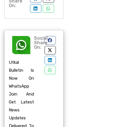
Share
On:
Social
Share
On:
Utkal
Bulletin Is
Now On
WhatsApp
Join And
Get Latest
News
Updates
Delivered To