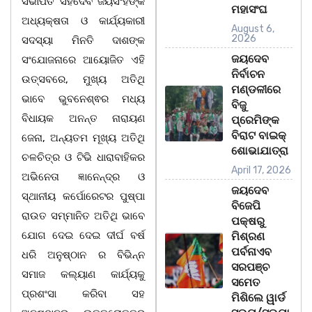
ସଭାପତି ସହଦେବ ଜୟସିଂହଙ୍କ
ମହାସଂଘ
ଅଧ୍ୟକ୍ଷତା ଓ କାର୍ଯ୍ୟକାରୀ
August 6,
2026
ସଦସ୍ୟା ମିନତି ଦାଶଙ୍କ
ଜୟଦେବ
ସଂଯୋଜନାରେ ଆୟୋଜିତ ଏହି
ନିର୍ବାଚନ
ଉତ୍ସବରେ, ମୁଖ୍ୟ ଅତିଥି
ମଣ୍ଡଳୀରେ
ଭାବେ ଭୁବନେଶ୍ଵର ମଧ୍ୟ
ବିଜୁ
ବିଧାୟକ ଅନନ୍ତ ନାରାୟଣ
ପ୍ରେମିଙ୍କ
ବିରାଟ ବାଇକ୍
ଜେନା, ଅନ୍ୟତମ ମୂଖ୍ୟ ଅତିଥି
ଶୋଭାଯାତ୍ରା
ଚଳଚିତ୍ର ଓ ଟିଭି ଧାରାବାହିକର
April 17, 2026
ଅଭିନେତା ଜ୍ଞାନେନ୍ଦ୍ର ଓ
ଜୟଦେବ
ସ୍ଥାନୀୟ କର୍ପୋରେଟର ପୁଷ୍ପା
ବିଜେପି
ରାଉତ ସମ୍ମାନିତ ଅତିଥି ଭାବେ
ପକ୍ଷରୁ
ଯୋଗ ଦେଇ ଦେଇ ଦୀର୍ଘ ବର୍ଷ
ମିଶ୍ରଣ
ପର୍ବନାଏବ
ଧରି ଅନୁଷ୍ଠାନ ର ବିଭିନ୍ନ
ସରପଞ୍ଚ
ସମାଜ କଲ୍ୟାଣ କାର୍ଯ୍ୟକୁ
ସମେତ
ପ୍ରଶଂସା କରିବା ସହ
ମିଶିଲେ ୱାର୍ଡ