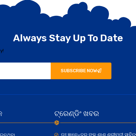
Always Stay Up To Date
y!
SUBSCRIBE NOW
କ
ଟ୍ରେଣ୍ଡିଂ ଖବର
ଡଃ ଜ୍ଞାନେନ୍ଦ୍ର ଙ୍କ ଶାଶୁ ଶ୍ରୀମତୀ ସାବିତ୍
ୋଇନଥିବା