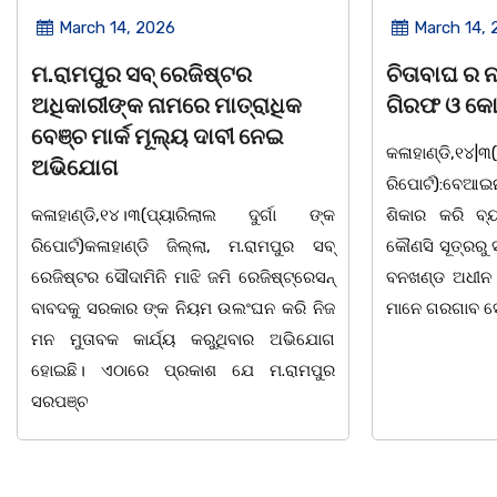
March 14, 2026
March 8, 
ଚିତାବାଘ ର ନଖ ଜବତ ତିନି ଯୁବକ
ସଶକ୍ତ ଓଡିଶା
ଗିରଫ ଓ କୋର୍ଟ ଚାଲାଣ
ଦିବସ ଅନୁଷ୍ଠ
କଳାହାଣ୍ଡି,୧୪|୩(ପ୍ୟାରିଲାଲ ଦୁର୍ଗା ଙ୍କ
ଭୁବନେଶ୍ୱର, 08
ରିପୋର୍ଟ):ବେଆଇନ ଭାବେ ବନ୍ୟଜନ୍ତୁ ଙ୍କ ର
"ସଶକ୍ତ ଓଡିଶା
ଶିକାର କରି ବ୍ୟବସାୟ ଚାଲୁଥିବା ସମ୍ପର୍କରେ
ସ୍ଥିତ କାର୍ଯ୍ୟା
କୌଣସି ସୂତ୍ରରୁ ସୂଚନା ପାଇ କଳାହାଣ୍ଡି ଉତ୍ତର
-2026 ଆବାହକ
ବନଖଣ୍ଡ ଅଧୀନ କେଗାଁ ରେଞ୍ଜର ବନ କର୍ମଚାରୀ
ସଂଯୋଜନା ଓ ସଭ
ମାନେ ଗରଗାବ ସେକ୍ସନ ଅଧୀନ କାନ୍ଦୁଲଝର
ଯାଇଛି l ମହିଳା 