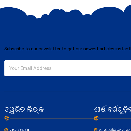
Subscribe to our newsletter to get our newest articles instantl
ତ୍ୱରିତ ଲିଙ୍କ
ଶୀର୍ଷ ବର୍ଗଗୁଡ଼ି
ମୂଳ ପୃଷ୍ଠା
ଶ୍ରେଣୀଭୁକ୍ତ ହ