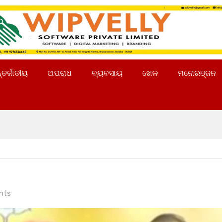
୍ତର୍ଜାତୀୟ
ଅପରାଧ
ବ୍ୟବସାୟ
ଖେଳ
ମନୋରଞ୍ଜନ
nts