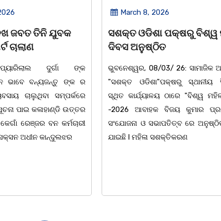
2026
March 8, 2026
 ପକ୍ଷରୁ ବିଶ୍ୱ ମହିଳା
ଆନ୍ତର୍ଜାତୀୟ ମହିଳା ଦିବସ
ିତ
ଉପଲକ୍ଷେ ନାଟକ ‘ଖାଣ୍ଟି ସୁନା
/03/ 26: ସାମାଜିକ ଅନୁଷ୍ଠାନ
ଚିଲିକା: ଆନ୍ତର୍ଜାତୀୟ ମହିଳା ଦିବ
"ପକ୍ଷରୁ ସ୍ଥାନୀୟ ସିଆରପି
ଅବସରରେ ବାଲୁଗାଁସ୍ଥିତ ମା' ଭଗବ
ଳୟ ଠାରେ "ବିଶ୍ୱ ମହିଳା ଦିବସ
ନିକେତନ ର ଓଡ଼ିଆ ଅସ୍ମିତା ଉପରେ 
 ବିଜୟ କୁମାର ପ୍ରଧାନଙ୍କ
ନାଟକ "ଖାଣ୍ଟି ସୁନା" ଗୈ।ରୀ ସାଂସ
ାପତିତ୍ବ ରେ ଅନୁଷ୍ଠିତ ହୋଇ
ପ୍ରତିଷ୍ଠାନ, ଖୋର୍ଦ୍ଧା ଆନୁକୁଲ୍ୟରେ 
ସଶକ୍ତିକରଣ
ହୋଇଯାଇଛି। ଡ଼ଃ ପ୍ରଦୀପ ଭୈମିକ ଙ୍କ