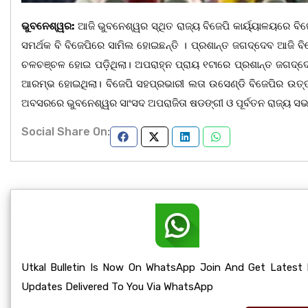
ଭୁବନେଶ୍ୱର:
ଆଜି ଭୁବନେଶ୍ୱର ସ୍ଥିତ ରାଜ୍ୟ ବିଜେପି କାର୍ୟ୍ୟାଳୟରେ ବି
ସମର୍ଥକ ବି ବିଜେପିରେ ସାମିଲ ହୋଇଛନ୍ତି । ପ୍ରଶାନ୍ତ ଜଗଦ୍ଦେବ ଆଜି ବି
ଚଳଚଞ୍ଚଳ ହୋଇ ପଡ଼ିଥିଲା। ଅପରାହ୍ନ ପ୍ରାୟ ୧ଟାରେ ପ୍ରଶାନ୍ତ ଜଗଦ୍ଦେବ
ଆରମ୍ଭ ହୋଇଥିଲା। ବିଜେପି ସହପ୍ରଭାରୀ ଲତା ଉସେଣ୍ଡି ବିଜେପିର ଉତ୍ତ
ଅବସରରେ ଭୁବନେଶ୍ୱର ସାଂସଦ ଅପରାଜିତା ଷଡଙ୍ଗୀ ଓ ପୂର୍ବତନ ରାଜ୍ୟ ସଭାପ
Social Share On:
Utkal Bulletin Is Now On WhatsApp Join And Get Latest
Updates Delivered To You Via WhatsApp