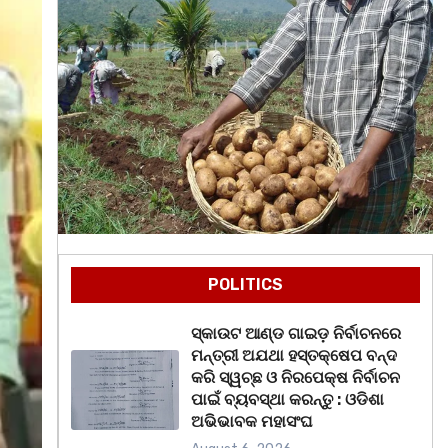
POLITICS
ସ୍କାଉଟ ଆଣ୍ଡ ଗାଇଡ଼ ନିର୍ବାଚନରେ
ମନ୍ତ୍ରୀ ଅଯଥା ହସ୍ତକ୍ଷେପ ବନ୍ଦ
କରି ସ୍ୱଚ୍ଛ ଓ ନିରପେକ୍ଷ ନିର୍ବାଚନ
ପାଇଁ ବ୍ୟବସ୍ଥା କରନ୍ତୁ : ଓଡିଶା
ଅଭିଭାବକ ମହାସଂଘ