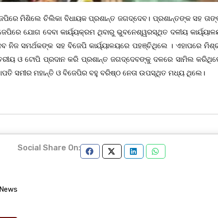
ଜେପିରେ ମିଶିଲେ ଚିଲିକା ବିଧାୟକ ପ୍ରଶାନ୍ତ ଜଗଦ୍ଦେବ। ପ୍ରଶାନ୍ତଙ୍କ ସହ ତାଙ୍
ଜେପିରେ ଯୋଗ ଦେବା କାର୍ୟ୍ୟକ୍ରମ ଥିବାରୁ ଭୁବନେଶ୍ୱରସ୍ଥିତ ଦଳୀୟ କାର୍ୟ୍ୟାଳୟ
 ନିଜ ସମର୍ଥକଙ୍କ ସହ ବିଜେପି କାର୍ୟ୍ୟାଳୟରେ ପହଞ୍ଚିଥିଲେ । ଏହାପରେ ମିଶ୍ର
ରୀୟ ଓ ଟୋପି ପ୍ରଦାନ କରି ପ୍ରଶାନ୍ତ ଜଗଦ୍ଦେବଙ୍କୁ ଦଳରେ ସାମିଲ କରିଥିଲ
ତି ସମୀର ମହାନ୍ତି ଓ ବିଜେପିର ବହୁ ବରିଷ୍ଠ ନେତା ଉପସ୍ଥିତ ମଧ୍ୟ ଥିଲେ।
Social Share On:
 News