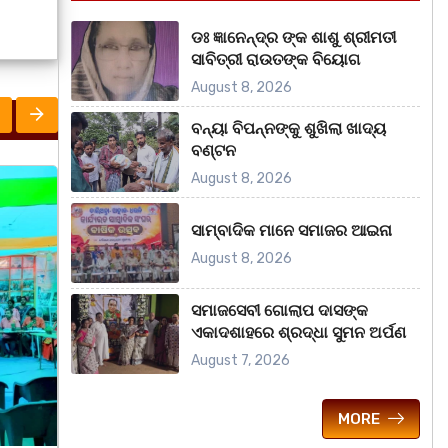
ଡଃ ଜ୍ଞାନେନ୍ଦ୍ର ଙ୍କ ଶାଶୁ ଶ୍ରୀମତୀ
ସାବିତ୍ରୀ ରାଉତଙ୍କ ବିୟୋଗ
August 8, 2026
ବନ୍ୟା ବିପନ୍ନଙ୍କୁ ଶୁଖିଲା ଖାଦ୍ୟ
ବଣ୍ଟନ
August 8, 2026
ରାଜ୍ୟ
ରାଜ୍
ସାମ୍ବାଦିକ ମାନେ ସମାଜର ଆଇନା
August 8, 2026
ସମାଜସେବୀ ଗୋଲାପ ଦାସଙ୍କ
ଏକାଦଶାହରେ ଶ୍ରଦ୍ଧା ସୁମନ ଅର୍ପଣ
August 7, 2026
MORE