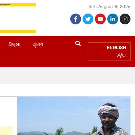
Sat, August 8, 2026
ଶିକ୍ଷା
ସୃଜନୀ
ENGLISH
ଓଡ଼ିଆ