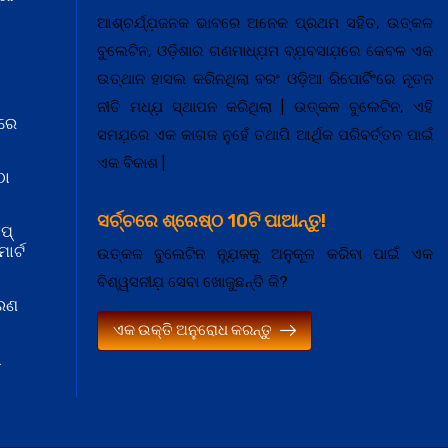
ଆଶ୍ଚର୍ଯ୍ଯ଼ଜନକ ଭାବରେ ଅନେକ ପ୍ରଥମ ସହିତ, ଉତ୍କଳ
ବୁଲେଟିନ, ଓଡ଼ିଶାର ଗଣମାଧ୍ଯ଼ମ ବ୍ଯ଼ବସାଯ଼ରେ କେବଳ ଏକ
ଉତ୍ଥାନ ହାସଲ କରିନଥିଲା ବରଂ ଓଡ଼ିଆ ରିପୋର୍ଟିଂରେ ନୂତନ
ନୀତି ମଧ୍ଯ଼ ସ୍ଥାପନ କରିଥିଲା | ଉତ୍କଳ ବୁଲେଟିନ, ଏହି
ରେ
ସମଯ଼ରେ ଏକ କାଗଜ ନୁହେଁ ତଥାପି ଆର୍ଥିକ ପରିବର୍ତ୍ତନ ପାଇଁ
ଏକ ବିକାଶ |
ଠା
ସର୍ଚ୍ଚରେ ଶ୍ରେଷ୍ଠ 10ଟି ପାଆନ୍ତୁ!
ପ୍
ାର୍ଟ
ଉତ୍କଳ ବୁଲେଟିନ ନ୍ଯ଼ୁଜକୁ ଅନୁକୂଳ କରିବା ପାଇଁ ଏକ
ବିଶ୍ୱସନୀଯ଼ ସେବା ଖୋଜୁଛନ୍ତି କି?
କରଣ
ଏକ ଉକ୍ତି ଅନୁରୋଧ କରନ୍ତୁ
ା