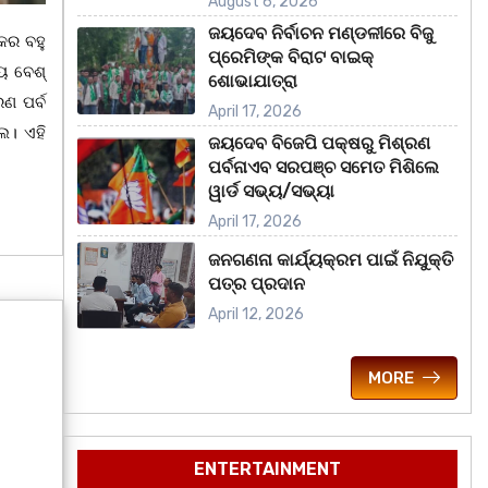
August 6, 2026
ଜୟଦେବ ନିର୍ବାଚନ ମଣ୍ଡଳୀରେ ବିଜୁ
କର ବହୁ
ପ୍ରେମିଙ୍କ ବିରାଟ ବାଇକ୍
 ବେଶ୍‌
ଶୋଭାଯାତ୍ରା
ଣ ପର୍ବ
April 17, 2026
େ। ଏହି
ଜୟଦେବ ବିଜେପି ପକ୍ଷରୁ ମିଶ୍ରଣ
ପର୍ବନାଏବ ସରପଞ୍ଚ ସମେତ ମିଶିଲେ
ୱାର୍ଡ ସଭ୍ୟ/ସଭ୍ୟା
April 17, 2026
ଜନଗଣନା କାର୍ଯ୍ୟକ୍ରମ ପାଇଁ ନିଯୁକ୍ତି
ପତ୍ର ପ୍ରଦାନ
April 12, 2026
MORE
ENTERTAINMENT