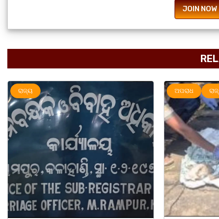
JOIN NOW
REL
ଅପରାଧ
ରାଜ୍ୟ
ରାଜ୍ୟ