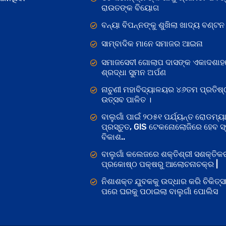
ରାଉତଙ୍କ ବିୟୋଗ
ବନ୍ୟା ବିପନ୍ନଙ୍କୁ ଶୁଖିଲା ଖାଦ୍ୟ ବଣ୍ଟନ
ସାମ୍ବାଦିକ ମାନେ ସମାଜର ଆଇନା
ସମାଜସେବୀ ଗୋଲାପ ଦାସଙ୍କ ଏକାଦଶାହ
ଶ୍ରଦ୍ଧା ସୁମନ ଅର୍ପଣ
ନାଚୁଣୀ ମହାବିଦ୍ୟାଳୟର ୪୬ତମ ପ୍ରତିଷ୍
ଉତ୍ସବ ପାଳିତ ।
ବାଲୁଗାଁ ପାଇଁ ୨୦୫୧ ପର୍ଯ୍ୟନ୍ତ ରୋଡମ୍ୟା
ପ୍ରସ୍ତୁତ, GIS ଟେକନୋଲୋଜିରେ ହେବ ସ୍ମ
ବିକାଶ..
ବାଲୁଗାଁ କଲେଜରେ ଶକ୍ତିଶ୍ରୀ ସଶକ୍ତି
ପ୍ରକୋଷ୍ଠ ପକ୍ଷରୁ ଆଲୋଚନାଚକ୍ର |
ନିଶାଶକ୍ତ ଯୁବକକୁ ଉଦ୍ଧାର କରି ଚିକିତ୍ସ
ପରେ ଘରକୁ ପଠାଇଲା ବାଲୁଗାଁ ପୋଲିସ