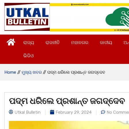
ରାଜ୍ୟ
ରାଜନୀତି
ମହାନଗର
ଜାତୀୟ
ଅନ
ଭିଡିଓ
Home
//
ମୁଖ୍ୟ ଖବର
//
ପଦ୍ମ ଧରିଲେ ପ୍ରଶାନ୍ତ ଜଗଦ୍ଦେବ
ପଦ୍ମ ଧରିଲେ ପ୍ରଶାନ୍ତ ଜଗଦ୍ଦେବ
Utkal Bulletin
February 29, 2024
No Comme