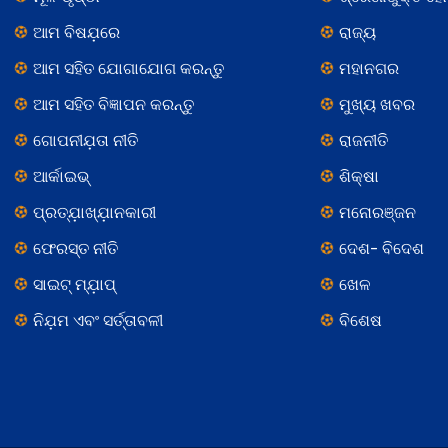
ଆମ ବିଷଯ଼ରେ
ରାଜ୍ୟ
ଆମ ସହିତ ଯୋଗାଯୋଗ କରନ୍ତୁ
ମହାନଗର
ଆମ ସହିତ ବିଜ୍ଞାପନ କରନ୍ତୁ
ମୁଖ୍ୟ ଖବର
ଗୋପନୀଯ଼ତା ନୀତି
ରାଜନୀତି
ଆର୍କାଇଭ୍
ଶିକ୍ଷା
ପ୍ରତ୍ଯ଼ାଖ୍ଯ଼ାନକାରୀ
ମନୋରଞ୍ଜନ
ଫେରସ୍ତ ନୀତି
ଦେଶ- ବିଦେଶ
ସାଇଟ୍ ମ୍ଯ଼ାପ୍
ଖେଳ
ନିଯ଼ମ ଏବଂ ସର୍ତ୍ତାବଳୀ
ବିଶେଷ