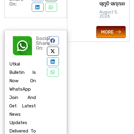
ସ୍ମୃତି ସମ୍ମାନ
On:
August 5,
2026
MORE
Social
Share
On:
Utkal
Bulletin Is
Now On
WhatsApp
Join And
Get Latest
News
Updates
Delivered To