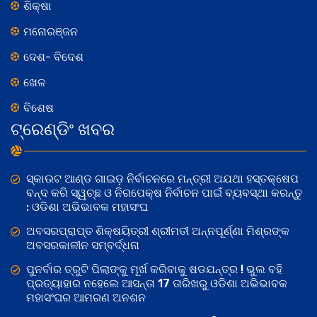
ଶିକ୍ଷା
ମନୋରଞ୍ଜନ
ଦେଶ- ବିଦେଶ
ଖେଳ
ବିଶେଷ
ଟ୍ରେଣ୍ଡିଂ ଖବର
ସ୍କାଉଟ ଆଣ୍ଡ ଗାଇଡ଼ ନିର୍ବାଚନରେ ମନ୍ତ୍ରୀ ଅଯଥା ହସ୍ତକ୍ଷେପ
ବନ୍ଦ କରି ସ୍ୱଚ୍ଛ ଓ ନିରପେକ୍ଷ ନିର୍ବାଚନ ପାଇଁ ବ୍ୟବସ୍ଥା କରନ୍ତୁ
: ଓଡିଶା ଅଭିଭାବକ ମହାସଂଘ
ଅବସରପ୍ରାପ୍ତ ଶିକ୍ଷୟିତ୍ରୀ ଶ୍ରୀମତୀ ଅନ୍ନପୂର୍ଣ୍ଣା ମିଶ୍ରଙ୍କ
ଅବସରକାଳୀନ ସମ୍ବର୍ଦ୍ଧନା
ପୁନର୍ବାର ତ୍ରୁଟି ପିଲାଙ୍କୁ ମୂର୍ଖ କରିବାକୁ ଷଡଯନ୍ତ୍ର ! ଭୁଲ ବହି
ପ୍ରତ୍ୟାହାର ନହେଲେ ଆସନ୍ତା 17 ତାରିଖରୁ ଓଡିଶା ଅଭିଭାବକ
ମହାସଂଘର ଆମରଣ ଅନଶନ