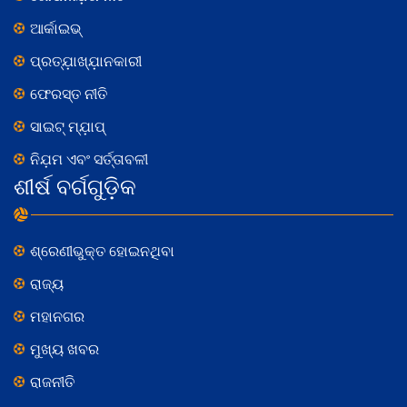
ଆର୍କାଇଭ୍
ପ୍ରତ୍ଯ଼ାଖ୍ଯ଼ାନକାରୀ
ଫେରସ୍ତ ନୀତି
ସାଇଟ୍ ମ୍ଯ଼ାପ୍
ନିଯ଼ମ ଏବଂ ସର୍ତ୍ତାବଳୀ
ଶୀର୍ଷ ବର୍ଗଗୁଡ଼ିକ
ଶ୍ରେଣୀଭୁକ୍ତ ହୋଇନଥିବା
ରାଜ୍ୟ
ମହାନଗର
ମୁଖ୍ୟ ଖବର
ରାଜନୀତି