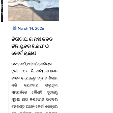
March 14, 2026
March 8, 2026
ଚିତାବାଘ ର ନଖ ଜବତ
ସଶକ୍ତ ଓଡିଶା ପକ୍ଷରୁ
ତିନି ଯୁବକ ଗିରଫ ଓ
ବିଶ୍ୱ ମହିଳା ଦିବସ
କୋର୍ଟ ଚାଲାଣ
ଅନୁଷ୍ଠିତ
କଳାହାଣ୍ଡି,୧୪|୩(ପ୍ୟାରିଲାଲ
ଭୁବନେଶ୍ୱର, 08/03/ 26:
ଦୁର୍ଗା ଙ୍କ ରିପୋର୍ଟ):ବେଆଇନ
ସାମାଜିକ ଅନୁଷ୍ଠାନ "ସଶକ୍ତ
ଭାବେ ବନ୍ୟଜନ୍ତୁ ଙ୍କ ର ଶିକାର
ଓଡିଶା"ପକ୍ଷରୁ ସ୍ଥାନୀୟ
କରି ବ୍ୟବସାୟ ଚାଲୁଥିବା
ସିଆରପି ସ୍ଥିତ କାର୍ଯ୍ୟାଳୟ
ସମ୍ପର୍କରେ କୌଣସି ସୂତ୍ରରୁ
ଠାରେ "ବିଶ୍ୱ ମହିଳା ଦିବସ
ସୂଚନା ପାଇ କଳାହାଣ୍ଡି ଉତ୍ତର
-2026 ଆବାହକ ବିଜୟ କୁମାର
ବନଖଣ୍ଡ ଅଧୀନ କେଗାଁ ରେଞ୍ଜର
ପ୍ରଧାନଙ୍କ ସଂଯୋଜନା ଓ