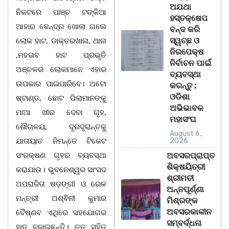
ଅଯଥା
ନିକଟରେ ପାଞ୍ଚ ଟଙ୍କିଆ
ହସ୍ତକ୍ଷେପ
ଆହାର କେନ୍ଦ୍ର ଖୋଲା ଗଲେ
ବନ୍ଦ କରି
ସ୍ୱଚ୍ଛ ଓ
ଲୋକ ହାଟ, ଡାକ୍ତରଖାନା, ଥାନା
ନିରପେକ୍ଷ
,ମହତାବ ହାଟ ପ୍ରଭୃତି
ନିର୍ବାଚନ ପାଇଁ
ଅଞ୍ଚଳର ଲୋକମାନେ ଏହାର
ବ୍ୟବସ୍ଥା
ଉପକାର ପାଇପାରିବେ। ଅଟୋ
କରନ୍ତୁ :
ଓଡିଶା
ଷ୍ଟାଣ୍ଡ, ଛୋଟ ପିଲାମାନଙ୍କୁ
ଅଭିଭାବକ
ମାଆ ଖୀର ଦେବା ଗୃହ,
ମହାସଂଘ
ଶୌଚାଳୟ, ଦୂରଦୂରାନ୍ତକୁ
August 6,
ଯାତାୟାତ ନିମନ୍ତେ ଟିକେଟ
2026
ସଂରକ୍ଷଣ ଗୃହର ବ୍ୟବସ୍ଥା
ଅବସରପ୍ରାପ୍ତ
ଶିକ୍ଷୟିତ୍ରୀ
କରାଯାଉ। ଭୁବନେଶ୍ୱର ସାଂସଦ
ଶ୍ରୀମତୀ
ଅପରାଜିତା ଷଡ଼ଙ୍ଗୀ ଓ ରେଳ
ଅନ୍ନପୂର୍ଣ୍ଣା
ମନ୍ତ୍ରୀ ଅଶ୍ଵିନୀ କୁମାର
ମିଶ୍ରଙ୍କ
ଅବସରକାଳୀନ
ବୈଷ୍ଣବ ଏଥିରେ ସହଯୋଗର
ସମ୍ବର୍ଦ୍ଧନା
ହାତ ବଢ଼ାଇଛନ୍ତି। ତତ୍ ସହିତ