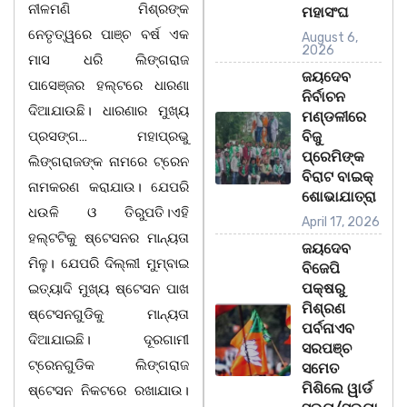
ନୀଳମଣି ମିଶ୍ରଙ୍କ
ମହାସଂଘ
ନେତୃତ୍ୱରେ ପାଞ୍ଚ ବର୍ଷ ଏକ
August 6,
2026
ମାସ ଧରି ଲିଙ୍ଗରାଜ
ଜୟଦେବ
ପାସେଞ୍ଜର ହଲ୍ଟରେ ଧାରଣା
ନିର୍ବାଚନ
ଦିଆଯାଉଛି। ଧାରଣାର ମୁଖ୍ୟ
ମଣ୍ଡଳୀରେ
ପ୍ରସଙ୍ଗ… ମହାପ୍ରଭୁ
ବିଜୁ
ପ୍ରେମିଙ୍କ
ଲିଙ୍ଗରାଜଙ୍କ ନାମରେ ଟ୍ରେନ
ବିରାଟ ବାଇକ୍
ନାମକରଣ କରାଯାଉ। ଯେପରି
ଶୋଭାଯାତ୍ରା
ଧଉଳି ଓ ତିରୁପତି।ଏହି
April 17, 2026
ହଲ୍ଟଟିକୁ ଷ୍ଟେସନର ମାନ୍ୟତା
ଜୟଦେବ
ମିଳୁ। ଯେପରି ଦିଲ୍ଲୀ ମୁମ୍ବାଇ
ବିଜେପି
ପକ୍ଷରୁ
ଇତ୍ୟାଦି ମୁଖ୍ୟ ଷ୍ଟେସନ ପାଖ
ମିଶ୍ରଣ
ଷ୍ଟେସନଗୁଡିକୁ ମାନ୍ୟତା
ପର୍ବନାଏବ
ଦିଆଯାଇଛି। ଦୂରଗାମୀ
ସରପଞ୍ଚ
ଟ୍ରେନଗୁଡିକ ଲିଙ୍ଗରାଜ
ସମେତ
ମିଶିଲେ ୱାର୍ଡ
ଷ୍ଟେସନ ନିକଟରେ ରଖାଯାଉ।