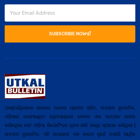
SUBSCRIBE NOW
ଆଶ୍ଚର୍ଯ୍ଯ଼ଜନକ ଭାବରେ ଅନେକ ପ୍ରଥମ ସହିତ, ଉତ୍କଳ ବୁଲେଟିନ,
ଓଡ଼ିଶାର ଗଣମାଧ୍ଯ଼ମ ବ୍ଯ଼ବସାଯ଼ରେ କେବଳ ଏକ ଉତ୍ଥାନ ହାସଲ
କରିନଥିଲା ବରଂ ଓଡ଼ିଆ ରିପୋର୍ଟିଂରେ ନୂତନ ନୀତି ମଧ୍ଯ଼ ସ୍ଥାପନ କରିଥିଲା |
ଉତ୍କଳ ବୁଲେଟିନ, ଏହି ସମଯ଼ରେ ଏକ କାଗଜ ନୁହେଁ ତଥାପି ଆର୍ଥିକ