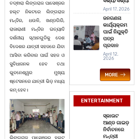
ସଭ୍ୟ/ସଭ୍ୟା
ତଦ୍ଵାରା ଲିଙ୍ଗରାଜ ପାସେଞ୍ଜର
April 17, 2026
ହଲ୍ଟ ନିକଟରେ ଲିଙ୍ଗରାଜ
ଜନଗଣନା
ମନ୍ଦିର, ଧଉଳି, ଖଣ୍ଡଗିରି,
କାର୍ଯ୍ୟକ୍ରମ
ରାଜାରାଣୀ ମନ୍ଦିର ଇତ୍ୟାଦି
ପାଇଁ ନିଯୁକ୍ତି
ଦର୍ଶନୀୟ ସ୍ଥାନଗୁଡିକୁ ଦେଶ
ପତ୍ର
ପ୍ରଦାନ
ବିଦେଶର ଯାତ୍ରୀ ସହଜରେ ଯିବା
April 12,
ଆସିବା କରିବାର ପାଇଁ ସହଜ ଓ
2026
ସୁବିଧାଜନକ ହେବ ତଥା
ଭୁବନେଶ୍ୱର ମୁଖ୍ୟ
MORE
ଷ୍ଟେସନରେ ଯାତ୍ରୀ ଭିଡ଼ ମଧ୍ୟ
କମ୍ ହେବ।
ENTERTAINMENT
ସ୍କାଉଟ
ଆଣ୍ଡ ଗାଇଡ଼
ନିର୍ବାଚନରେ
ମନ୍ତ୍ରୀ
ଲିଙ୍ଗରାଜ ପାସେଞ୍ଜର ହଲ୍ଟ