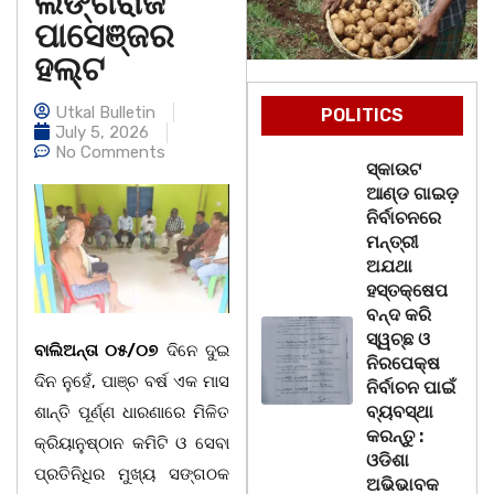
ଲିଙ୍ଗରାଜ
ପାସେଞ୍ଜର
ହଲ୍ଟ
Utkal Bulletin
POLITICS
July 5, 2026
No Comments
ସ୍କାଉଟ
ଆଣ୍ଡ ଗାଇଡ଼
ନିର୍ବାଚନରେ
ମନ୍ତ୍ରୀ
ଅଯଥା
ହସ୍ତକ୍ଷେପ
ବନ୍ଦ କରି
ସ୍ୱଚ୍ଛ ଓ
ବାଲିଅନ୍ତା ୦୫/୦୭
ଦିନେ ଦୁଇ
ନିରପେକ୍ଷ
ଦିନ ନୁହେଁ, ପାଞ୍ଚ ବର୍ଷ ଏକ ମାସ
ନିର୍ବାଚନ ପାଇଁ
ବ୍ୟବସ୍ଥା
ଶାନ୍ତି ପୂର୍ଣ୍ଣ ଧାରଣାରେ ମିଳିତ
କରନ୍ତୁ :
କ୍ରିୟାନୁଷ୍ଠାନ କମିଟି ଓ ସେବା
ଓଡିଶା
ପ୍ରତିନିଧିର ମୁଖ୍ୟ ସଙ୍ଗଠକ
ଅଭିଭାବକ