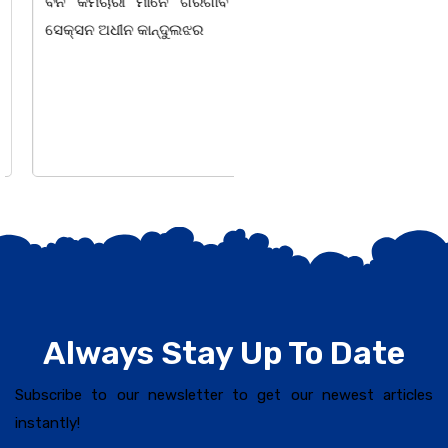
ବନ କର୍ମଚାରୀ ମାନେ ଗରଗାବ
ସଭାପତିତ୍ବ ରେ ଅନୁଷ୍ଠିତ
ସେକ୍ସନ ଅଧୀନ କାନ୍ଦୁଲଝର
ହୋଇ ଯାଇଛି l ମହିଳା
ସଶକ୍ତିକରଣ
Always Stay Up To Date
Subscribe to our newsletter to get our newest articles
instantly!