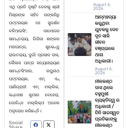
August 6,
ଏଥି ପ୍ରତି ଦୃଷ୍ଟି ଦେବାକୁ ଶ୍ରୀ
2026
ମିଶ୍ରଙ୍କ ସହିତ ରଙ୍କନିଧି
ଆତ୍ମହତ୍ୟା
ପଟ୍ଟନାୟକ ଡଃ ସୁଦର୍ଶନ
କରୁଥିବା
ଯୁବକକୁ ଦେବ
ବଳିଆରସିଂ, ଦାମୋଦର
ଦୂତ ସାଜି
ସାମନ୍ତରାୟ, ଗିରିଜା ଶଙ୍କର
ଜୀବନ
ମହାପାତ୍ର, ଶୁଭେନ୍ଦୁ
ବଞ୍ଚାଇଲେ
ଥାନା
ରାଉତରାୟ, ଦୁର୍ଗା ପ୍ରସାଦ ଦାସ,
ଅଧିକାରୀ।
କୈଳାସ ପାତ୍ର ସତ୍ୟନାରାୟଣ
August 6,
ସାମନ୍ତସିଂହାର, ରଘୁନାଥ
2026
ପଟ୍ଟନାୟକ, ଏମ୍ ଏନ୍
ନୀଳକଣ୍ଠ
ପାଣିଗ୍ରାହୀ ଏମ୍ ମଲ୍ଲିକ,
ଦାସ ଥିଲେ
ବହୁମୁଖୀ
ସନ୍ତୋଷ କୁମାର ବେହେରା,
ବ୍ୟକ୍ତିତ୍ୱ ର
ଗୋବିନ୍ଦ ମଲ୍ଲିକ୍ଓ ଅନେକ
ଅଧିକାରୀ /
ଅନୁରୋଧ କରିଛନ୍ତି।
ତିନି ସାରସ୍ୱତ
ପ୍ରତିଭାଙ୍କୁ
Social
ନୀଳକଣ୍ଠ
Share