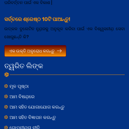
ପରିବର୍ତ୍ତନ ପାଇଁ ଏକ ବିକାଶ |
ସର୍ଚ୍ଚରେ ଶ୍ରେଷ୍ଠ 10ଟି ପାଆନ୍ତୁ!
ଉତ୍କଳ ବୁଲେଟିନ ନ୍ଯ଼ୁଜକୁ ଅନୁକୂଳ କରିବା ପାଇଁ ଏକ ବିଶ୍ୱସନୀଯ଼ ସେବା
ଖୋଜୁଛନ୍ତି କି?
ଏକ ଉକ୍ତି ଅନୁରୋଧ କରନ୍ତୁ
ତ୍ୱରିତ ଲିଙ୍କ
ମୂଳ ପୃଷ୍ଠା
ଆମ ବିଷଯ଼ରେ
ଆମ ସହିତ ଯୋଗାଯୋଗ କରନ୍ତୁ
ଆମ ସହିତ ବିଜ୍ଞାପନ କରନ୍ତୁ
ଗୋପନୀଯ଼ତା ନୀତି