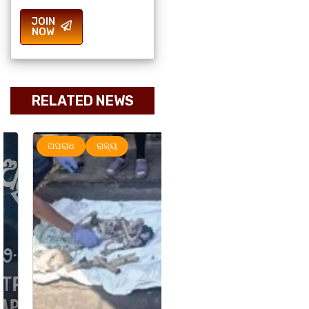
JOIN
NOW
RELATED NEWS
ଅପରାଧ
ରାଜ୍ୟ
ରାଜ୍ୟ