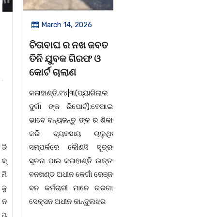
March 14, 2026
March 8, 2026
ଚିତାବାଘ ର ନଖ ଜବତ
ସଶକ୍ତ ଓଡିଶା ପକ୍ଷରୁ
ତିନି ଯୁବକ ଗିରଫ ଓ
ବିଶ୍ୱ ମହିଳା ଦିବସ
କୋର୍ଟ ଚାଲାଣ
ଅନୁଷ୍ଠିତ
କଳାହାଣ୍ଡି,୧୪|୩(ପ୍ୟାରିଲାଲ
ଭୁବନେଶ୍ୱର, 08/03/ 26:
ଦୁର୍ଗା ଙ୍କ ରିପୋର୍ଟ):ବେଆଇନ
ସାମାଜିକ ଅନୁଷ୍ଠାନ "ସଶକ୍ତ
ଭାବେ ବନ୍ୟଜନ୍ତୁ ଙ୍କ ର ଶିକାର
ଓଡିଶା"ପକ୍ଷରୁ ସ୍ଥାନୀୟ
କରି ବ୍ୟବସାୟ ଚାଲୁଥିବା
ସିଆରପି ସ୍ଥିତ କାର୍ଯ୍ୟାଳୟ
ସମ୍ପର୍କରେ କୌଣସି ସୂତ୍ରରୁ
ଠାରେ "ବିଶ୍ୱ ମହିଳା ଦିବସ
ସୂଚନା ପାଇ କଳାହାଣ୍ଡି ଉତ୍ତର
-2026 ଆବାହକ ବିଜୟ କୁମାର
ବନଖଣ୍ଡ ଅଧୀନ କେଗାଁ ରେଞ୍ଜର
ପ୍ରଧାନଙ୍କ ସଂଯୋଜନା ଓ
ବନ କର୍ମଚାରୀ ମାନେ ଗରଗାବ
ସଭାପତିତ୍ବ ରେ ଅନୁଷ୍ଠିତ
ସେକ୍ସନ ଅଧୀନ କାନ୍ଦୁଲଝର
ହୋଇ ଯାଇଛି l ମହିଳା
ସଶକ୍ତିକରଣ