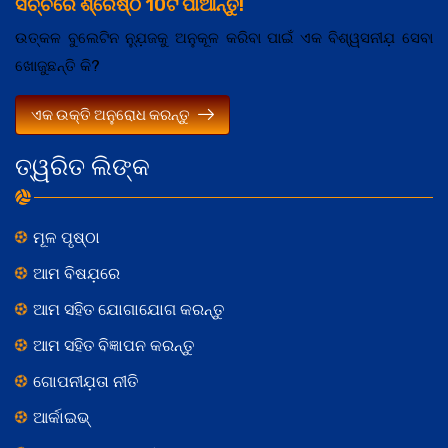
ସର୍ଚ୍ଚରେ ଶ୍ରେଷ୍ଠ 10ଟି ପାଆନ୍ତୁ!
ଉତ୍କଳ ବୁଲେଟିନ ନ୍ଯ଼ୁଜକୁ ଅନୁକୂଳ କରିବା ପାଇଁ ଏକ ବିଶ୍ୱସନୀଯ଼ ସେବା
ଖୋଜୁଛନ୍ତି କି?
ଏକ ଉକ୍ତି ଅନୁରୋଧ କରନ୍ତୁ
ତ୍ୱରିତ ଲିଙ୍କ
ମୂଳ ପୃଷ୍ଠା
ଆମ ବିଷଯ଼ରେ
ଆମ ସହିତ ଯୋଗାଯୋଗ କରନ୍ତୁ
ଆମ ସହିତ ବିଜ୍ଞାପନ କରନ୍ତୁ
ଗୋପନୀଯ଼ତା ନୀତି
ଆର୍କାଇଭ୍