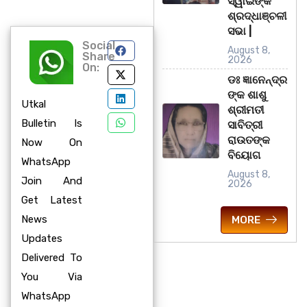
ସ୍ୱାଇଁଙ୍କ
ଶ୍ରଦ୍ଧାଞ୍ଚଳୀ
ସଭା |
Social
August 8,
Share
2026
On:
ଡଃ ଜ୍ଞାନେନ୍ଦ୍ର
ଙ୍କ ଶାଶୁ
Utkal
ଶ୍ରୀମତୀ
Bulletin Is
ସାବିତ୍ରୀ
ରାଉତଙ୍କ
Now On
ବିୟୋଗ
WhatsApp
August 8,
Join And
2026
Get Latest
News
MORE
Updates
Delivered To
You Via
WhatsApp