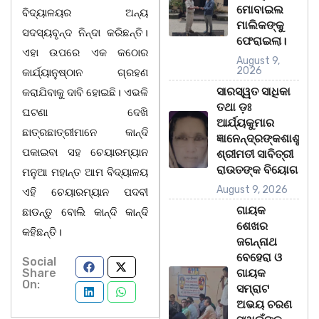
ମୋବାଇଲ
ବିଦ୍ୟାଳୟର ଅନ୍ୟ
ମାଲିକଙ୍କୁ
ସଦସ୍ୟବୃନ୍ଦ ନିନ୍ଦା କରିଛନ୍ତି।
ଫେରାଇଲା।
ଏହା ଉପରେ ଏକ କଠୋର
August 9,
2026
କାର୍ଯ୍ୟାନୁଷ୍ଠାନ ଗ୍ରହଣ
ସାରସ୍ୱତ ସାଧିକା
କରାଯିବାକୁ ଦାବି ହୋଇଛି। ଏଭଳି
ତଥା ଡ଼ଃ
ଘଟଣା ଦେଖି
ଆର୍ଯ୍ୟକୁମାର
ଛାତ୍ରଛାତ୍ରୀମାନେ କାନ୍ଦି
ଜ୍ଞାନେନ୍ଦ୍ରଙ୍କଶାଶୁ
ପକାଇବା ସହ ଚେୟାରମ୍ୟାନ
ଶ୍ରୀମତୀ ସାବିତ୍ରୀ
ରାଉତଙ୍କ ବିୟୋଗ
ମନୁଆ ମହାନ୍ତ ଆମ ବିଦ୍ୟାଳୟ
August 9, 2026
ଏହି ଚେୟାରମ୍ୟାନ ପଦବୀ
ଗାୟକ
ଛାଡନ୍ତୁ ବୋଲି କାନ୍ଦି କାନ୍ଦି
ଶେଖର
କହିଛନ୍ତି।
ଜଗନ୍ନାଥ
ବେହେରା ଓ
Social
Share
ଗାୟକ
On:
ସମ୍ରାଟ
ଅଭୟ ଚରଣ