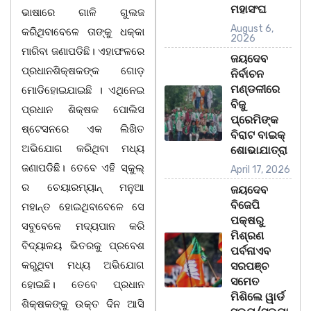
ମହାସଂଘ
ଭାଷାରେ ଗାଳି ଗୁଲଜ
August 6,
କରିଥିବାବେଳେ ତାଙ୍କୁ ଧକ୍କା
2026
ମାରିବା ଜଣାପଡିଛି। ଏହାଫଳରେ
ଜୟଦେବ
ପ୍ରଧାନଶିକ୍ଷକଙ୍କ ଗୋଡ଼
ନିର୍ବାଚନ
ମଣ୍ଡଳୀରେ
ମୋଡିହୋଇଯାଇଛି । ଏଥିନେଇ
ବିଜୁ
ପ୍ରଧାନ ଶିକ୍ଷକ ପୋଲିସ
ପ୍ରେମିଙ୍କ
ଷ୍ଟେସନରେ ଏକ ଲିଖିତ
ବିରାଟ ବାଇକ୍
ଅଭିଯୋଗ କରିଥିବା ମଧ୍ୟ
ଶୋଭାଯାତ୍ରା
ଜଣାପଡିଛି। ତେବେ ଏହି ସ୍କୁଲ୍
April 17, 2026
ର ଚେୟାରମ୍ୟାନ୍ ମନୁଆ
ଜୟଦେବ
ବିଜେପି
ମହାନ୍ତ ହୋଇଥିବାବେଳେ ସେ
ପକ୍ଷରୁ
ସବୁବେଳେ ମଦ୍ୟପାନ କରି
ମିଶ୍ରଣ
ବିଦ୍ୟାଳୟ ଭିତରକୁ ପ୍ରବେଶ
ପର୍ବନାଏବ
କରୁଥିବା ମଧ୍ୟ ଅଭିଯୋଗ
ସରପଞ୍ଚ
ସମେତ
ହୋଇଛି। ତେବେ ପ୍ରଧାନ
ମିଶିଲେ ୱାର୍ଡ
ଶିକ୍ଷକଙ୍କୁ ଉକ୍ତ ଦିନ ଆସି