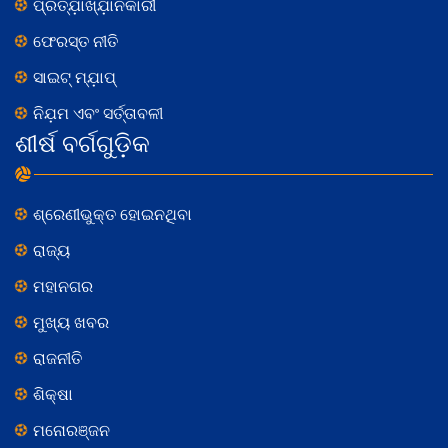
ପ୍ରତ୍ଯ଼ାଖ୍ଯ଼ାନକାରୀ
ଫେରସ୍ତ ନୀତି
ସାଇଟ୍ ମ୍ଯ଼ାପ୍
ନିଯ଼ମ ଏବଂ ସର୍ତ୍ତାବଳୀ
ଶୀର୍ଷ ବର୍ଗଗୁଡ଼ିକ
ଶ୍ରେଣୀଭୁକ୍ତ ହୋଇନଥିବା
ରାଜ୍ୟ
ମହାନଗର
ମୁଖ୍ୟ ଖବର
ରାଜନୀତି
ଶିକ୍ଷା
ମନୋରଞ୍ଜନ