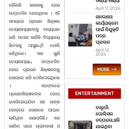
ସଭ୍ୟ/ସଭ୍ୟା
କୌଣସି କାରଣକୁ ନେଇ
April 17, 2026
ଉତ୍ତେଜିତ ହୋଇଥିଲେ । ଏହି
ଜନଗଣନା
ସମୟରେ ପ୍ରଧାନ ଶିକ୍ଷକ
କାର୍ଯ୍ୟକ୍ରମ
ଚେୟାରମ୍ୟାନଙ୍କୁ ମଦ୍ୟପାନ
ପାଇଁ ନିଯୁକ୍ତି
ପତ୍ର
କରି ଆପଣ କାହିଁକି ବିଦ୍ୟାଳୟ
ପ୍ରଦାନ
ଭିତରକୁ ଆସୁଛନ୍ତି ବୋଲି
April 12,
କହିଥିଲେ। ଏହା ଶୁଣି
2026
ଚେୟାରମ୍ୟାନ୍ ଉତ୍ତେଜିତ
MORE
ହୋଇ ପ୍ରଧାନ ଶିକ୍ଷକଙ୍କୁ
ଜୋରରେ ଧରି ଠେଲିଦେଇଥିଲେ
। ଏହାଫଳରେ
ENTERTAINMENT
ପ୍ରଧାନଶିକ୍ଷକଙ୍କ ଗୋଡ଼
ମୋଡିହୋଇଯିବା ସହ ତାଙ୍କ
ବାଲୁଗାଁ
ଗୋଡ଼ରେ ଜୋରରେ ଆଘାତ
ପୋଲିସର
ଲାଗିଥିବା ଜଣାପଡିଛି। ଏହା
ତତ୍‌ପରତା,ହଜି
ଜାଣିବା ପରେ ଗ୍ରାମବାସୀ ଓ
ଯାଇଥିବା