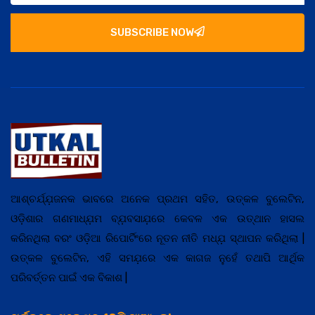
SUBSCRIBE NOW
ଆଶ୍ଚର୍ଯ୍ଯ଼ଜନକ ଭାବରେ ଅନେକ ପ୍ରଥମ ସହିତ, ଉତ୍କଳ ବୁଲେଟିନ,
ଓଡ଼ିଶାର ଗଣମାଧ୍ଯ଼ମ ବ୍ଯ଼ବସାଯ଼ରେ କେବଳ ଏକ ଉତ୍ଥାନ ହାସଲ
କରିନଥିଲା ବରଂ ଓଡ଼ିଆ ରିପୋର୍ଟିଂରେ ନୂତନ ନୀତି ମଧ୍ଯ଼ ସ୍ଥାପନ କରିଥିଲା |
ଉତ୍କଳ ବୁଲେଟିନ, ଏହି ସମଯ଼ରେ ଏକ କାଗଜ ନୁହେଁ ତଥାପି ଆର୍ଥିକ
ପରିବର୍ତ୍ତନ ପାଇଁ ଏକ ବିକାଶ |