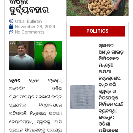
କଲେ
ଦୁର୍ବ୍ୟବହାର
Utkal Bulletin
November 28, 2024
POLITICS
No Comments
ସ୍କାଉଟ
ଆଣ୍ଡ ଗାଇଡ଼
ନିର୍ବାଚନରେ
ମନ୍ତ୍ରୀ
ଅଯଥା
ହସ୍ତକ୍ଷେପ
ଭୂବନ:
ଭୂବନ ବ୍ଲକ୍‌୍
ବନ୍ଦ କରି
ଅନ୍ତର୍ଗତ ଓଡ଼ିଶ
ସ୍ୱଚ୍ଛ ଓ
ଗ୍ରାମପଂଚାୟତ ସରକାରୀ ଉଚ୍ଚ
ନିରପେକ୍ଷ
ନିର୍ବାଚନ ପାଇଁ
ପ୍ରାଥମିକ ବିଦ୍ୟାଳୟରେ
ବ୍ୟବସ୍ଥା
ଘଟିଯାଇଛି ନିନ୍ଦନୀୟ ଘଟଣା।
କରନ୍ତୁ :
ଚେୟାରମ୍ୟାନ୍ ସ୍କୁଲକୁ ଆସି
ଓଡିଶା
ପ୍ରଧାନ ଶିକ୍ଷକଙ୍କୁ ଅସାଭ୍ୟ
ଅଭିଭାବକ