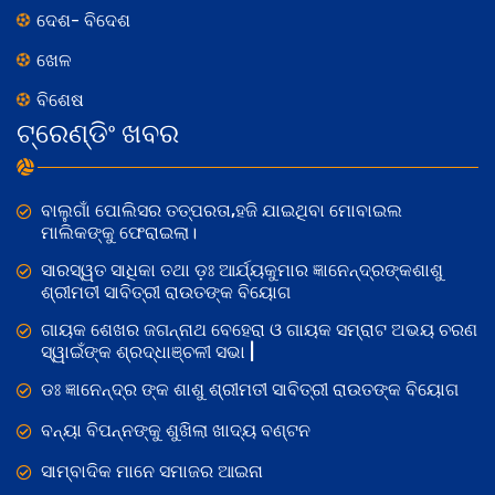
ଦେଶ- ବିଦେଶ
ଖେଳ
ବିଶେଷ
ଟ୍ରେଣ୍ଡିଂ ଖବର
ବାଲୁଗାଁ ପୋଲିସର ତତ୍‌ପରତା,ହଜି ଯାଇଥିବା ମୋବାଇଲ
ମାଲିକଙ୍କୁ ଫେରାଇଲା।
ସାରସ୍ୱତ ସାଧିକା ତଥା ଡ଼ଃ ଆର୍ଯ୍ୟକୁମାର ଜ୍ଞାନେନ୍ଦ୍ରଙ୍କଶାଶୁ
ଶ୍ରୀମତୀ ସାବିତ୍ରୀ ରାଉତଙ୍କ ବିୟୋଗ
ଗାୟକ ଶେଖର ଜଗନ୍ନାଥ ବେହେରା ଓ ଗାୟକ ସମ୍ରାଟ ଅଭୟ ଚରଣ
ସ୍ୱାଇଁଙ୍କ ଶ୍ରଦ୍ଧାଞ୍ଚଳୀ ସଭା |
ଡଃ ଜ୍ଞାନେନ୍ଦ୍ର ଙ୍କ ଶାଶୁ ଶ୍ରୀମତୀ ସାବିତ୍ରୀ ରାଉତଙ୍କ ବିୟୋଗ
ବନ୍ୟା ବିପନ୍ନଙ୍କୁ ଶୁଖିଲା ଖାଦ୍ୟ ବଣ୍ଟନ
ସାମ୍ବାଦିକ ମାନେ ସମାଜର ଆଇନା