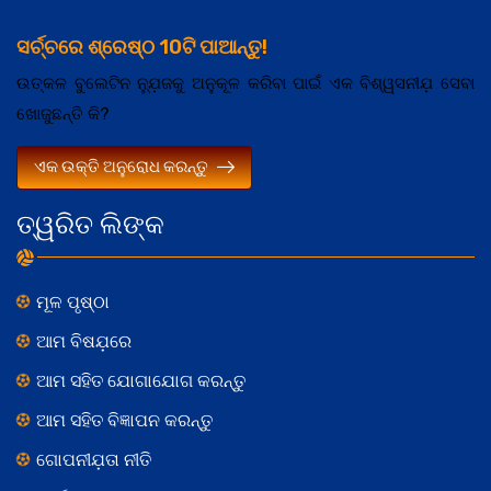
ସର୍ଚ୍ଚରେ ଶ୍ରେଷ୍ଠ 10ଟି ପାଆନ୍ତୁ!
ଉତ୍କଳ ବୁଲେଟିନ ନ୍ଯ଼ୁଜକୁ ଅନୁକୂଳ କରିବା ପାଇଁ ଏକ ବିଶ୍ୱସନୀଯ଼ ସେବା
ଖୋଜୁଛନ୍ତି କି?
ଏକ ଉକ୍ତି ଅନୁରୋଧ କରନ୍ତୁ
ତ୍ୱରିତ ଲିଙ୍କ
ମୂଳ ପୃଷ୍ଠା
ଆମ ବିଷଯ଼ରେ
ଆମ ସହିତ ଯୋଗାଯୋଗ କରନ୍ତୁ
ଆମ ସହିତ ବିଜ୍ଞାପନ କରନ୍ତୁ
ଗୋପନୀଯ଼ତା ନୀତି