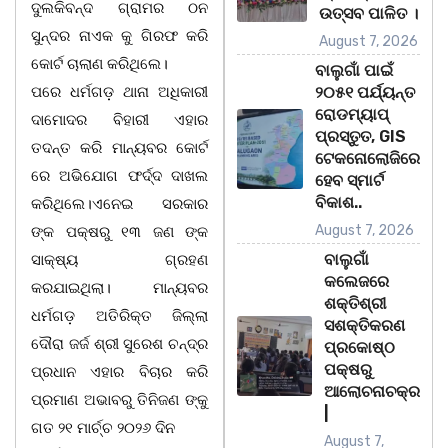
ଦୁଲକିବନ୍ଦ ଗ୍ରାମର ଠନ
ଉତ୍ସବ ପାଳିତ ।
ସୁନ୍ଦର ନାଏକ କୁ ଗିରଫ କରି
August 7, 2026
କୋର୍ଟ ଚାଲାଣ କରିଥିଲେ।
ବାଲୁଗାଁ ପାଇଁ
ପରେ ଧର୍ମଗଡ଼ ଥାନା ଅଧିକାରୀ
୨୦୫୧ ପର୍ଯ୍ୟନ୍ତ
ରୋଡମ୍ୟାପ୍
ଦାମୋଦର ବିହାରୀ ଏହାର
ପ୍ରସ୍ତୁତ, GIS
ତଦନ୍ତ କରି ମାନ୍ୟବର କୋର୍ଟ
ଟେକନୋଲୋଜିରେ
ରେ ଅଭିଯୋଗ ଫର୍ଦ୍ଦ ଦାଖଲ
ହେବ ସ୍ମାର୍ଟ
ବିକାଶ..
କରିଥିଲେ।ଏନେଇ ସରକାର
August 7, 2026
ଙ୍କ ପକ୍ଷରୁ ୧୩ ଜଣ ଙ୍କ
ବାଲୁଗାଁ
ସାକ୍ଷ୍ୟ ଗ୍ରହଣ
କଲେଜରେ
କରଯାଇଥିଲା। ମାନ୍ୟବର
ଶକ୍ତିଶ୍ରୀ
ଧର୍ମଗଡ଼ ଅତିରିକ୍ତ ଜିଲ୍ଲା
ସଶକ୍ତିକରଣ
ଦୌରା ଜର୍ଜ ଶ୍ରୀ ସୁରେଶ ଚନ୍ଦ୍ର
ପ୍ରକୋଷ୍ଠ
ପକ୍ଷରୁ
ପ୍ରଧାନ ଏହାର ବିଚାର କରି
ଆଲୋଚନାଚକ୍ର
ପ୍ରମାଣ ଅଭାବରୁ ତିନିଜଣ ଙ୍କୁ
|
ଗତ ୨୧ ମାର୍ଚ୍ଚ ୨୦୨୬ ଦିନ
August 7,