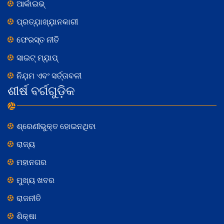
ଆର୍କାଇଭ୍
ପ୍ରତ୍ଯ଼ାଖ୍ଯ଼ାନକାରୀ
ଫେରସ୍ତ ନୀତି
ସାଇଟ୍ ମ୍ଯ଼ାପ୍
ନିଯ଼ମ ଏବଂ ସର୍ତ୍ତାବଳୀ
ଶୀର୍ଷ ବର୍ଗଗୁଡ଼ିକ
ଶ୍ରେଣୀଭୁକ୍ତ ହୋଇନଥିବା
ରାଜ୍ୟ
ମହାନଗର
ମୁଖ୍ୟ ଖବର
ରାଜନୀତି
ଶିକ୍ଷା