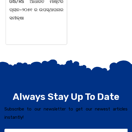
GIS/RS ଆଧାରିତ ମାଷ୍ଟର
ଡକ୍ଟର ଲଷ୍ମୀଧର ସୁବୁଦ୍ଧିଙ୍କ
ପ୍ଲାନ–୨୦୫୧ ର ଉପସ୍ଥାପନାର
ସଭାପତିତ୍ୱରେ ଅନୁଷ୍ଠିତ
ସମୀକ୍ଷା
ହୋଇଯାଇଛି।ଉକ୍ତ
କାର୍ଯ୍ୟକ୍ରମରେ ଯୁକ୍ତଦୁଇ
ଅଧ୍ୟକ୍ଷ ସୁବାସ ଚନ୍ଦ୍ର
Always Stay Up To Date
Subscribe to our newsletter to get our newest articles
instantly!