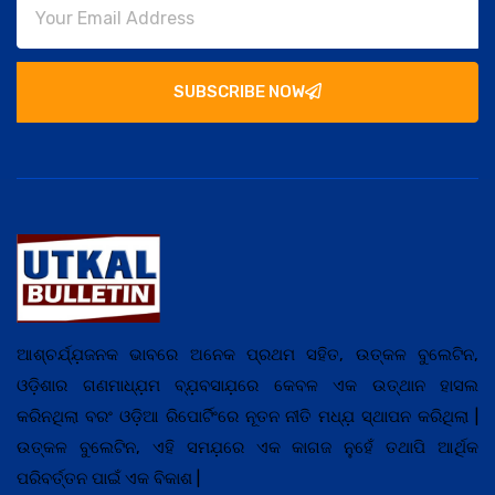
SUBSCRIBE NOW
ଆଶ୍ଚର୍ଯ୍ଯ଼ଜନକ ଭାବରେ ଅନେକ ପ୍ରଥମ ସହିତ, ଉତ୍କଳ ବୁଲେଟିନ,
ଓଡ଼ିଶାର ଗଣମାଧ୍ଯ଼ମ ବ୍ଯ଼ବସାଯ଼ରେ କେବଳ ଏକ ଉତ୍ଥାନ ହାସଲ
କରିନଥିଲା ବରଂ ଓଡ଼ିଆ ରିପୋର୍ଟିଂରେ ନୂତନ ନୀତି ମଧ୍ଯ଼ ସ୍ଥାପନ କରିଥିଲା |
ଉତ୍କଳ ବୁଲେଟିନ, ଏହି ସମଯ଼ରେ ଏକ କାଗଜ ନୁହେଁ ତଥାପି ଆର୍ଥିକ
ପରିବର୍ତ୍ତନ ପାଇଁ ଏକ ବିକାଶ |