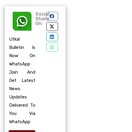
Social
Share
On:
Utkal
Bulletin Is
Now On
WhatsApp
Join And
Get Latest
News
Updates
Delivered To
You Via
WhatsApp