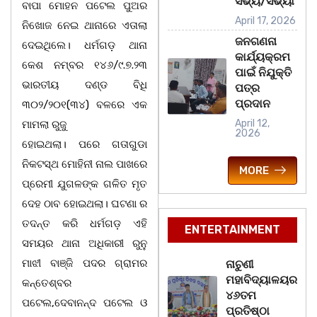
ସଭ୍ୟ/ସଭ୍ୟା
ବାପା ମୋହନ ପଟେଲ ପୁଅର
April 17, 2026
ନିଖୋଜ ନେଇ ଥାନାରେ ଏତାଲା
ଜନଗଣନା
ଦେଇଥିଲେ। ଧର୍ମଗଡ଼ ଥାନା
କାର୍ଯ୍ୟକ୍ରମ
କେଶ ନମ୍ବର ୧୪୬/୯.୭.୨୩
ପାଇଁ ନିଯୁକ୍ତି
ଭାରତୀୟ ଦଣ୍ଡ ବିଧି
ପତ୍ର
ପ୍ରଦାନ
୩୦୨/୨୦୧(୩୪) ବଳରେ ଏକ
April 12,
ମାମଲା ରୁଜୁ
2026
ହୋଇଥଲା। ପରେ ଗତାଗୁଡା
ନିକଟସ୍ଥ ମୋହିନୀ ନାଲ ପାଖରେ
MORE
ପ୍ରେମୀ ଯୁଗଳଙ୍କ ଗଳିତ ମୃତ
ଦେହ ଠାବ ହୋଇଥଲା। ଘଟଣା ର
ତଦନ୍ତ କରି ଧର୍ମଗଡ଼ ଏହି
ENTERTAINMENT
ସମୟର ଥାନା ଅଧିକାରୀ ରୁନୁ
ମାଝୀ ବାଞ୍ଜି ପଦର ଗ୍ରାମର
ନାଚୁଣୀ
ମହାବିଦ୍ୟାଳୟର
କନ୍ତେଶ୍ବର
୪୬ତମ
ପଟେଲ,ଦେବାନନ୍ଦ ପଟେଲ ଓ
ପ୍ରତିଷ୍ଠା