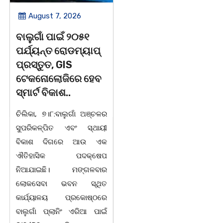
August 7, 2026
August 7, 2026
ବାଲୁଗାଁ ପାଇଁ ୨୦୫୧
ବାଲୁଗାଁ କଲେଜରେ
ପର୍ଯ୍ୟନ୍ତ ରୋଡମ୍ୟାପ୍
ଶକ୍ତିଶ୍ରୀ
ପ୍ରସ୍ତୁତ, GIS
ସଶକ୍ତିକରଣ
ଟେକନୋଲୋଜିରେ ହେବ
ପ୍ରକୋଷ୍ଠ ପକ୍ଷରୁ
ସ୍ମାର୍ଟ ବିକାଶ..
ଆଲୋଚନାଚକ୍ର |
ଚିଲିକା, ୭।୮:ବାଲୁଗାଁ ଅଞ୍ଚଳର
ଚିଲିକା, ୭। ୮: ବାଲୁଗାଁ
ସୁପରିକଳ୍ପିତ ଏବଂ ସ୍ଥାୟୀ
ମହାବିଦ୍ୟାଳୟ ଶକ୍ତିଶ୍ରୀ
ବିକାଶ ଦିଗରେ ଆଉ ଏକ
ସଶକ୍ତିକରଣ ପ୍ରକୋଷ୍ଠ
ଐତିହାସିକ ପଦକ୍ଷେପ
ପକ୍ଷରୁ ଛାତ୍ରୀମାନଙ୍କ
ନିଆଯାଇଛି। ମଙ୍ଗଳବାର
ସୁରକ୍ଷା, ଶୃଙ୍ଖଳା ଓ
ଲୋକସେବା ଭବନ ସ୍ଥିତ
ସଶକ୍ତିକରଣ କାର୍ଯ୍ୟକ୍ରମ
କାର୍ଯ୍ୟାଳୟ ପ୍ରକୋଷ୍ଠରେ
ସମ୍ପର୍କରେ ଏକ
ବାଲୁଗାଁ ପ୍ଲାନିଂ ଏରିଆ ପାଇଁ
ଆଲୋଚନାଚକ୍ର ଅଧ୍ୟକ୍ଷ