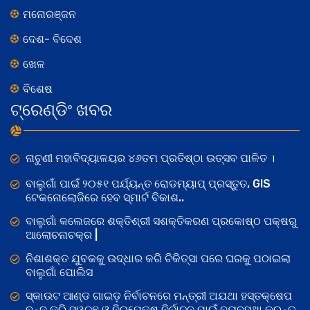
ମନୋରଞ୍ଜନ
ଦେଶ- ବିଦେଶ
ଖେଳ
ବିଶେଷ
ଟ୍ରେଣ୍ଡିଂ ଖବର
ନାଚୁଣୀ ମହାବିଦ୍ୟାଳୟର ୪୬ତମ ପ୍ରତିଷ୍ଠା ଉତ୍ସବ ପାଳିତ ।
ବାଲୁଗାଁ ପାଇଁ ୨୦୫୧ ପର୍ଯ୍ୟନ୍ତ ରୋଡମ୍ୟାପ୍ ପ୍ରସ୍ତୁତ, GIS
ଟେକନୋଲୋଜିରେ ହେବ ସ୍ମାର୍ଟ ବିକାଶ..
ବାଲୁଗାଁ କଲେଜରେ ଶକ୍ତିଶ୍ରୀ ସଶକ୍ତିକରଣ ପ୍ରକୋଷ୍ଠ ପକ୍ଷରୁ
ଆଲୋଚନାଚକ୍ର |
ନିଶାଶକ୍ତ ଯୁବକକୁ ଉଦ୍ଧାର କରି ଚିକିତ୍ସା ପରେ ଘରକୁ ପଠାଇଲା
ବାଲୁଗାଁ ପୋଲିସ
ସ୍କାଉଟ ଆଣ୍ଡ ଗାଇଡ଼ ନିର୍ବାଚନରେ ମନ୍ତ୍ରୀ ଅଯଥା ହସ୍ତକ୍ଷେପ
ବନ୍ଦ କରି ସ୍ୱଚ୍ଛ ଓ ନିରପେକ୍ଷ ନିର୍ବାଚନ ପାଇଁ ବ୍ୟବସ୍ଥା କରନ୍ତୁ