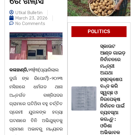
ରେ ଖଲାସ
Utkal Bulletin
March 23, 2026
No Comments
POLITICS
ସ୍କାଉଟ
ଆଣ୍ଡ ଗାଇଡ଼
ନିର୍ବାଚନରେ
ମନ୍ତ୍ରୀ
କଳାହାଣ୍ଡି,
୨୩|୩(ପ୍ୟାରିଲାଲ
ଅଯଥା
ଦୁର୍ଗା ଙ୍କ ରିପୋର୍ଟ):-୨୦୨୩
ହସ୍ତକ୍ଷେପ
ବନ୍ଦ କରି
ମସିହାରେ ଧର୍ମଗଡ ଥାନା
ସ୍ୱଚ୍ଛ ଓ
ଅନ୍ତର୍ଗତ ବାଞ୍ଜିପଦର
ନିରପେକ୍ଷ
ଗ୍ରାମରେ ଘଟିଥ‌ିବା ବହୁ ଚର୍ଚ୍ଚିତ
ନିର୍ବାଚନ ପାଇଁ
ପ୍ରେମୀ ଯୁଗଳଙ୍କ ହତ୍ୟା
ବ୍ୟବସ୍ଥା
କରନ୍ତୁ :
ଘଟଣାରେ ତିନି ଅଭିଯୁକ୍ତକୁ
ଓଡିଶା
ପ୍ରମାଣ ଅଭାବରୁ ମାନ୍ୟବର
ଅଭିଭାବକ