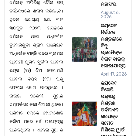
ଧର୍ମଗଡ଼ ଅତିରିକୁ ଦୌରା ଜଜ୍
ମହାସଂଘ
ନିର୍ଦ୍ଦେଷରେ ଖଲାସ କରିଛନ୍ତି।
August 6,
2026
ସୁଚନା ଯୋଗ୍ୟ ଯେ, ଗତ
ଜୟଦେବ
୩୦ଜୁନ ୨୦୨୩ ମସିହାରେ
ନିର୍ବାଚନ
ଧର୍ମଗଡ ଥାନା ଅନ୍ତର୍ଗତ
ମଣ୍ଡଳୀରେ
ଡୁମେରଗୁଡା ଗ୍ରାମ ପଞ୍ଚାୟତ
ବିଜୁ
ପ୍ରେମିଙ୍କ
ଅନ୍ତର୍ଗତ ବାଞ୍ଜି ପଦର ଗ୍ରାମର
ବିରାଟ ବାଇକ୍
ପ୍ରେମୀ ଯୁଗଳ ସୁନୀଲ ପଟେଲ
ଶୋଭାଯାତ୍ରା
ବୟସ (୨୨) ଝିଅ ଜେମାମଣି
April 17, 2026
ପଟେଲ ବୟସ (୧୮) ଘରୁ
ଜୟଦେବ
ଫେରାର ହୋଇ ଯାଇଥିଲେ ।
ବିଜେପି
ଉଭୟ ପ୍ରେମୀ ଯୁଗଳ
ପକ୍ଷରୁ
ମିଶ୍ରଣ
ସମ୍ପର୍କରେ କକା ଝିଆରୀ ଥିଲେ।
ପର୍ବନାଏବ
ପରିବାର ଲୋକେ ଖୋଜାଖୋଜି
ସରପଞ୍ଚ
କରିବା ପରେ ହେଁ ଉଭୟଙ୍କୁ
ସମେତ
ମିଶିଲେ ୱାର୍ଡ
ପାଇନଥିଲେ । ଏନେଇ ପୁଅ ର