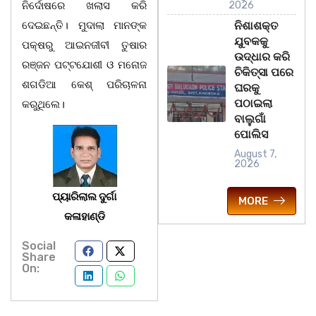
ନିର୍ଦୋଷରେ ଖଲାସ କରି
2026
ଦେଇଛନ୍ତି। ମୁଦାଲା ମାନଙ୍କ
ନିଶାଶକ୍ତ
ଯୁବକକୁ
ପକ୍ଷରୁ ଆଇନଜୀବୀ ତୁଷାର
ଉଦ୍ଧାର କରି
ରଞ୍ଜନ ପଟ୍ଟଯୋଶୀ ଓ ମନୋଜ
ଚିକିତ୍ସା ପରେ
ଶଗଡିଆ କେଶ୍ ପରିଚାଳନା
ଘରକୁ
ପଠାଇଲା
କରୁଥିଲେ।
ବାଲୁଗାଁ
ପୋଲିସ
August 7,
2026
ପ୍ୟାରିଲାଲ ଦୁର୍ଗା
MORE
କଳାହାଣ୍ଡି
Social
Share
On: