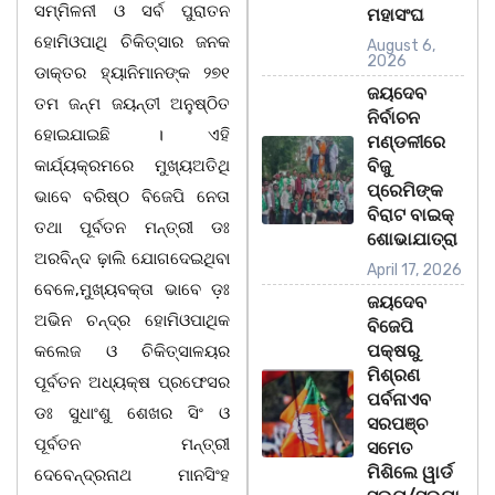
ସମ୍ମିଳନୀ ଓ ସର୍ବ ପୁରାତନ
ମହାସଂଘ
ହୋମିଓପାଥି ଚିକିତ୍ସାର ଜନକ
August 6,
2026
ଡାକ୍ତର ହ୍ୟାନିମାନଙ୍କ ୨୭୧
ଜୟଦେବ
ତମ ଜନ୍ମ ଜୟନ୍ତୀ ଅନୁଷ୍ଠିତ
ନିର୍ବାଚନ
ହୋଇଯାଇଛି । ଏହି
ମଣ୍ଡଳୀରେ
କାର୍ଯ୍ୟକ୍ରମରେ ମୁଖ୍ୟଅତିଥି
ବିଜୁ
ପ୍ରେମିଙ୍କ
ଭାବେ ବରିଷ୍ଠ ବିଜେପି ନେତା
ବିରାଟ ବାଇକ୍
ତଥା ପୂର୍ବତନ ମନ୍ତ୍ରୀ ଡଃ
ଶୋଭାଯାତ୍ରା
ଅରବିନ୍ଦ ଢ଼ାଲି ଯୋଗଦେଇଥିବା
April 17, 2026
ବେଳେ,ମୁଖ୍ୟବକ୍ତା ଭାବେ ଡ଼ଃ
ଜୟଦେବ
ଅଭିନ ଚନ୍ଦ୍ର ହୋମିଓପାଥିକ
ବିଜେପି
ପକ୍ଷରୁ
କଲେଜ ଓ ଚିକିତ୍ସାଳୟର
ମିଶ୍ରଣ
ପୂର୍ବତନ ଅଧ୍ୟକ୍ଷ ପ୍ରଫେସର
ପର୍ବନାଏବ
ଡଃ ସୁଧାଂଶୁ ଶେଖର ସିଂ ଓ
ସରପଞ୍ଚ
ପୂର୍ବତନ ମନ୍ତ୍ରୀ
ସମେତ
ମିଶିଲେ ୱାର୍ଡ
ଦେବେନ୍ଦ୍ରନାଥ ମାନସିଂହ