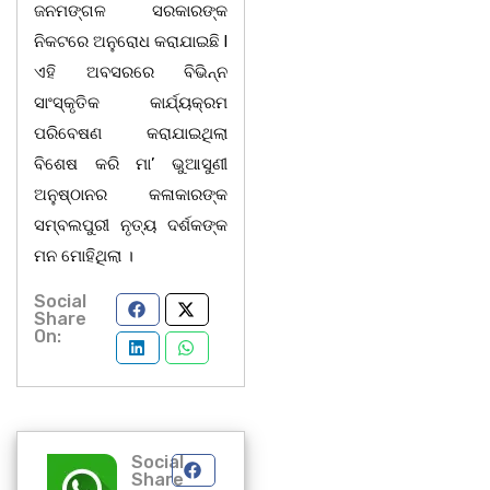
ଜନମଙ୍ଗଳ ସରକାରଙ୍କ
ନିକଟରେ ଅନୁରୋଧ କରାଯାଇଛି l
ଏହି ଅବସରରେ ବିଭିନ୍ନ
ସାଂସ୍କୃତିକ କାର୍ଯ୍ୟକ୍ରମ
ପରିବେଷଣ କରାଯାଇଥିଲା
ବିଶେଷ କରି ମା’ ଭୁଆସୁଣୀ
ଅନୁଷ୍ଠାନର କଳାକାରଙ୍କ
ସମ୍ବଲପୁରୀ ନୃତ୍ୟ ଦର୍ଶକଙ୍କ
ମନ ମୋହିଥିଲା ।
Social
Share
On:
Social
Share