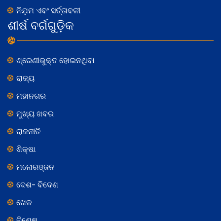
ନିଯ଼ମ ଏବଂ ସର୍ତ୍ତାବଳୀ
ଶୀର୍ଷ ବର୍ଗଗୁଡ଼ିକ
ଶ୍ରେଣୀଭୁକ୍ତ ହୋଇନଥିବା
ରାଜ୍ୟ
ମହାନଗର
ମୁଖ୍ୟ ଖବର
ରାଜନୀତି
ଶିକ୍ଷା
ମନୋରଞ୍ଜନ
ଦେଶ- ବିଦେଶ
ଖେଳ
ବିଶେଷ