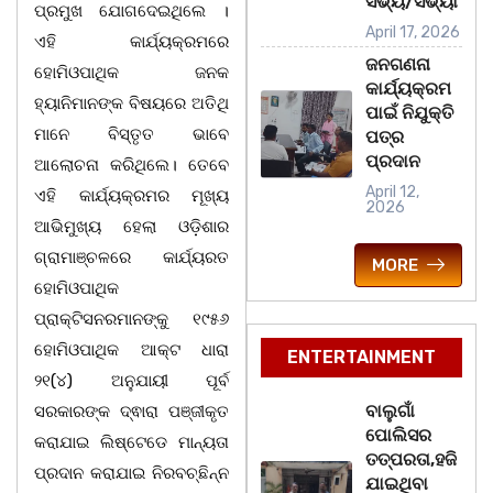
ସଭ୍ୟ/ସଭ୍ୟା
ପ୍ରମୁଖ ଯୋଗଦେଇଥିଲେ ।
April 17, 2026
ଏହି କାର୍ଯ୍ୟକ୍ରମରେ
ଜନଗଣନା
ହୋମିଓପାଥିକ ଜନକ
କାର୍ଯ୍ୟକ୍ରମ
ହ୍ୟାନିମାନଙ୍କ ବିଷୟରେ ଅତିଥି
ପାଇଁ ନିଯୁକ୍ତି
ମାନେ ବିସ୍ତୃତ ଭାବେ
ପତ୍ର
ପ୍ରଦାନ
ଆଲୋଚନା କରିଥିଲେ। ତେବେ
April 12,
ଏହି କାର୍ଯ୍ୟକ୍ରମର ମୂଖ୍ୟ
2026
ଆଭିମୁଖ୍ୟ ହେଲା ଓଡ଼ିଶାର
ଗ୍ରାମାଞ୍ଚଳରେ କାର୍ଯ୍ୟରତ
MORE
ହୋମିଓପାଥିକ
ପ୍ରାକ୍ଟିସନରମାନଙ୍କୁ ୧୯୫୬
ହୋମିଓପାଥିକ ଆକ୍ଟ ଧାରା
ENTERTAINMENT
୨୧(୪) ଅନୁଯାୟୀ ପୂର୍ବ
ବାଲୁଗାଁ
ସରକାରଙ୍କ ଦ୍ଵାରା ପଞ୍ଜୀକୃତ
ପୋଲିସର
କରାଯାଇ ଲିଷ୍ଟେଡେ ମାନ୍ୟତା
ତତ୍‌ପରତା,ହଜି
ପ୍ରଦାନ କରାଯାଇ ନିରବଚ୍ଛିନ୍ନ
ଯାଇଥିବା