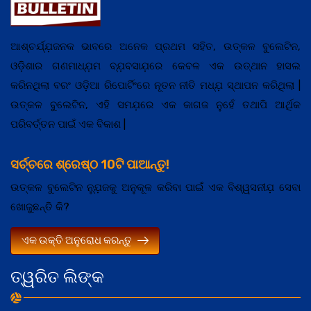
ଆଶ୍ଚର୍ଯ୍ଯ଼ଜନକ ଭାବରେ ଅନେକ ପ୍ରଥମ ସହିତ, ଉତ୍କଳ ବୁଲେଟିନ,
ଓଡ଼ିଶାର ଗଣମାଧ୍ଯ଼ମ ବ୍ଯ଼ବସାଯ଼ରେ କେବଳ ଏକ ଉତ୍ଥାନ ହାସଲ
କରିନଥିଲା ବରଂ ଓଡ଼ିଆ ରିପୋର୍ଟିଂରେ ନୂତନ ନୀତି ମଧ୍ଯ଼ ସ୍ଥାପନ କରିଥିଲା |
ଉତ୍କଳ ବୁଲେଟିନ, ଏହି ସମଯ଼ରେ ଏକ କାଗଜ ନୁହେଁ ତଥାପି ଆର୍ଥିକ
ପରିବର୍ତ୍ତନ ପାଇଁ ଏକ ବିକାଶ |
ସର୍ଚ୍ଚରେ ଶ୍ରେଷ୍ଠ 10ଟି ପାଆନ୍ତୁ!
ଉତ୍କଳ ବୁଲେଟିନ ନ୍ଯ଼ୁଜକୁ ଅନୁକୂଳ କରିବା ପାଇଁ ଏକ ବିଶ୍ୱସନୀଯ଼ ସେବା
ଖୋଜୁଛନ୍ତି କି?
ଏକ ଉକ୍ତି ଅନୁରୋଧ କରନ୍ତୁ
ତ୍ୱରିତ ଲିଙ୍କ