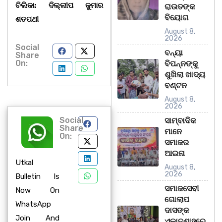
ଚିଲିକା: ଦିଲ୍ଲୀପ କୁମାର
ରାଉତଙ୍କ
ବିୟୋଗ
ଶତପଥୀ
August 8,
2026
Social
ବନ୍ୟା
Share
On:
ବିପନ୍ନଙ୍କୁ
ଶୁଖିଲା ଖାଦ୍ୟ
ବଣ୍ଟନ
August 8,
2026
Social
ସାମ୍ବାଦିକ
Share
ମାନେ
On:
ସମାଜର
ଆଇନା
Utkal
August 8,
2026
Bulletin Is
ସମାଜସେବୀ
Now On
ଗୋଲାପ
WhatsApp
ଦାସଙ୍କ
Join And
ଏକାଦଶାହରେ