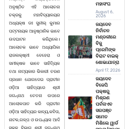
ମହାସଂଘ
ଅନୁଷ୍ଠିତ ଏହି ଆଲୋଚନା
August 6,
ଚକ୍ରକୁ ମହାବିଦ୍ୟାଳୟର
2026
ଅଧ୍ୟକ୍ଷ ଡଃ ସୁନୀଲ୍ କୁମାର
ଜୟଦେବ
ନିର୍ବାଚନ
ପଟ୍ଟନାୟକ ଆନୁଷ୍ଠାନିକ ଭାବେ
ମଣ୍ଡଳୀରେ
ଉଦଘାଟନ କରିଥିଲେ।
ବିଜୁ
ଆଲୋଚକ ଭାବେ ଅଧ୍ୟାପିକା
ପ୍ରେମିଙ୍କ
ରାଜଲକ୍ଷ୍ମୀ ବେହେରା ଓ
ବିରାଟ ବାଇକ୍
ଶୋଭାଯାତ୍ରା
ସମୀକ୍ଷକ ଭାବେ ସାହିତ୍ୟିକ
April 17, 2026
ତଥା ନାଟ୍ୟକାର ଭିକାରୀ ଚରଣ
ଜୟଦେବ
ପ୍ରଧାନ ଯୋଗଦେଇ ପ୍ରାଚୀନ
ବିଜେପି
ଓଡ଼ିଆ ସାହିତ୍ୟରେ ଶ୍ରୀ
ପକ୍ଷରୁ
ଜଗନ୍ନାଥ ଚେତନା ଉପରେ
ମିଶ୍ରଣ
ଆଲୋକପାତ କରି ପ୍ରାଚୀନ
ପର୍ବନାଏବ
ସରପଞ୍ଚ
ଓଡ଼ିଆ ସାହିତ୍ୟର କାବ୍ୟ,କବିତା,
ସମେତ
ନାଟକ,ଗଳ୍ପ ଓ ଉପନ୍ୟାସ ଆଦି
ମିଶିଲେ ୱାର୍ଡ
ସକଳ ବିଭାଗ ଶ୍ରୀ ଜଗନ୍ନାଥ