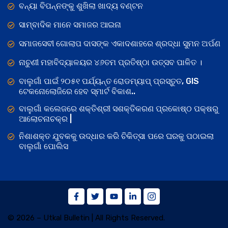
ବନ୍ୟା ବିପନ୍ନଙ୍କୁ ଶୁଖିଲା ଖାଦ୍ୟ ବଣ୍ଟନ
ସାମ୍ବାଦିକ ମାନେ ସମାଜର ଆଇନା
ସମାଜସେବୀ ଗୋଲାପ ଦାସଙ୍କ ଏକାଦଶାହରେ ଶ୍ରଦ୍ଧା ସୁମନ ଅର୍ପଣ
ନାଚୁଣୀ ମହାବିଦ୍ୟାଳୟର ୪୬ତମ ପ୍ରତିଷ୍ଠା ଉତ୍ସବ ପାଳିତ ।
ବାଲୁଗାଁ ପାଇଁ ୨୦୫୧ ପର୍ଯ୍ୟନ୍ତ ରୋଡମ୍ୟାପ୍ ପ୍ରସ୍ତୁତ, GIS
ଟେକନୋଲୋଜିରେ ହେବ ସ୍ମାର୍ଟ ବିକାଶ..
ବାଲୁଗାଁ କଲେଜରେ ଶକ୍ତିଶ୍ରୀ ସଶକ୍ତିକରଣ ପ୍ରକୋଷ୍ଠ ପକ୍ଷରୁ
ଆଲୋଚନାଚକ୍ର |
ନିଶାଶକ୍ତ ଯୁବକକୁ ଉଦ୍ଧାର କରି ଚିକିତ୍ସା ପରେ ଘରକୁ ପଠାଇଲା
ବାଲୁଗାଁ ପୋଲିସ
© 2026 – Utkal Bulletin | All Rights Reserved.