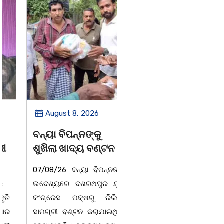
August 8, 2026
August 8, 2026
ବନ୍ୟା ବିପନ୍ନଙ୍କୁ
ସାମ୍ବାଦିକ ମାନେ
ଶୁଖିଲା ଖାଦ୍ୟ ବଣ୍ଟନ
ସମାଜର ଆଇନା
07/08/26 ବନ୍ୟା ବିପନ୍ନଙ୍କ
ବାଲିଅନ୍ତା-ପାହାଳ-ଧଉଳି
ଉଦେଶ୍ୟରେ ଦଶରଥପୁର ଯୁବ
କାର୍ଯ୍ୟରତ ସାମ୍ବାଦିକ ସଂଘର
କଂଗ୍ରେସ ପକ୍ଷରୁ ରିଲିଫ
ବାର୍ଷିକ ଉତ୍ସବ
ସାମଗ୍ରୀ ବଣ୍ଟନ କରାଯାଇଥିବା
ଅନୁଷ୍ଠିତବାଲିଅନ୍ତା,୭|୮:ଅଟଳା