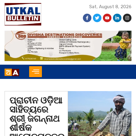
Sat, August 8, 2026
ପ୍ରାଚୀନ ଓଡ଼ିଆ
ସାହିତ୍ୟରେ
ଶ୍ରୀ ଜଗନ୍ନାଥ
ଶୀର୍ଷକ