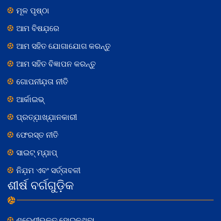
ମୂଳ ପୃଷ୍ଠା
ଆମ ବିଷଯ଼ରେ
ଆମ ସହିତ ଯୋଗାଯୋଗ କରନ୍ତୁ
ଆମ ସହିତ ବିଜ୍ଞାପନ କରନ୍ତୁ
ଗୋପନୀଯ଼ତା ନୀତି
ଆର୍କାଇଭ୍
ପ୍ରତ୍ଯ଼ାଖ୍ଯ଼ାନକାରୀ
ଫେରସ୍ତ ନୀତି
ସାଇଟ୍ ମ୍ଯ଼ାପ୍
ନିଯ଼ମ ଏବଂ ସର୍ତ୍ତାବଳୀ
ଶୀର୍ଷ ବର୍ଗଗୁଡ଼ିକ
ଶ୍ରେଣୀଭୁକ୍ତ ହୋଇନଥିବା