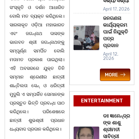
ସଭ୍ୟ/ସଭ୍ୟା
ସଂସ୍କୃତି ଓ ଦର୍ଶନ ଆଧାରିତ
April 17, 2026
ବୋଲି ମତ ବ୍ୟକ୍ତ କରିଥିଲେ।
ଜନଗଣନା
ସାରଳାକୃତ ଓଡ଼ିଆ ମହାଭାରତ
କାର୍ଯ୍ୟକ୍ରମ
ପାଇଁ ନିଯୁକ୍ତି
ଏବଂ ଜଗନ୍ନାଥ ଦାସଙ୍କ
ପତ୍ର
ଭାଗବତ ଶ୍ରୀ ଜଗନ୍ନାଥଙ୍କୁ
ପ୍ରଦାନ
ସମ୍ପୂର୍ଣ୍ଣ ସମର୍ପିତ ବୋଲି
April 12,
2026
ମତାମତ ପ୍ରକାଶ ପାଇଥିଲା।
ଏହି ଅବସରରେ ଯୁକ୍ତ ତିନି
MORE
ସମ୍ମାନ ଶ୍ରେଣୀର ଛାତ୍ରୀ
ଶାନ୍ତିଲତା ସେନ୍ ଓ ଧରିତ୍ରୀ
ମୁଦୁଲି ଏ ସମ୍ପର୍କିତ ସେମାନଙ୍କ
ENTERTAINMENT
ପ୍ରସ୍ତୁତ ଭିତ୍ତି ପ୍ରବନ୍ଧ ପାଠ
କରିଥିଲେ। ପରିଶେଷରେ
ଡଃ ଜ୍ଞାନେନ୍ଦ୍ର
ଛାତ୍ରୀ ଶୁଭଶ୍ରୀ ପ୍ରଧାନ
ଙ୍କ ଶାଶୁ
ଧନ୍ୟବାଦ ପ୍ରଦାନ କରିଥିଲେ।
ଶ୍ରୀମତୀ
ସାବିତ୍ରୀ