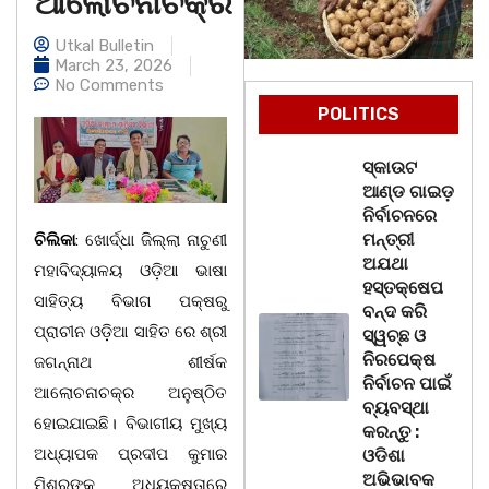
ଆଲୋଚନାଚକ୍ର
Utkal Bulletin
March 23, 2026
No Comments
POLITICS
ସ୍କାଉଟ
ଆଣ୍ଡ ଗାଇଡ଼
ନିର୍ବାଚନରେ
ମନ୍ତ୍ରୀ
ଚିଲିକା
: ଖୋର୍ଦ୍ଧା ଜିଲ୍ଲା ନାଚୁଣୀ
ଅଯଥା
ମହାବିଦ୍ୟାଳୟ ଓଡ଼ିଆ ଭାଷା
ହସ୍ତକ୍ଷେପ
ସାହିତ୍ୟ ବିଭାଗ ପକ୍ଷରୁ
ବନ୍ଦ କରି
ପ୍ରାଚୀନ ଓଡ଼ିଆ ସାହିତ ରେ ଶ୍ରୀ
ସ୍ୱଚ୍ଛ ଓ
ନିରପେକ୍ଷ
ଜଗନ୍ନାଥ ଶୀର୍ଷକ
ନିର୍ବାଚନ ପାଇଁ
ଆଲୋଚନାଚକ୍ର ଅନୁଷ୍ଠିତ
ବ୍ୟବସ୍ଥା
ହୋଇଯାଇଛି। ବିଭାଗୀୟ ମୁଖ୍ୟ
କରନ୍ତୁ :
ଅଧ୍ୟାପକ ପ୍ରଦୀପ କୁମାର
ଓଡିଶା
ଅଭିଭାବକ
ମିଶ୍ରଙ୍କ ଅଧ୍ୟକ୍ଷତାରେ