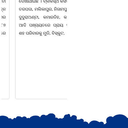
ଦେଖାଯାଇଛି । ବ୍ଲକସ୍ଥ କସପା,
ସ୍ଥିତ ଆସ୍ଥା ସ୍କୁଲ ଅଫ
ତରପଦା, ମଲିକାପୁର, ନିଜାମପୁର,
ମ୍ୟାନେଜମେଣ୍ଟ
ଦୁଦୁରାଅଣ୍ଟା, କମାରଡିହ, କୟାଁ
ଅଡିଟୋରିୟମରେ ବାଲିଅନ୍ତା-
ଆଦି ପଞ୍ଚାୟତରେ ପ୍ରାୟ ୧୫
ପାହାଳ-ଧଉଳି କାର୍ଯ୍ୟରତ
ଶହ ପରିବାରକୁ ମୁଡି, ବିସ୍କୁଟ,
ସାମ୍ବାଦିକ ସଂଘର ବାର୍ଷିକ
ଉତ୍ସବ ଅତ୍ୟନ୍ତ ଉତ୍ସାହର
ସହ ଅନୁଷ୍ଠିତ ହୋଇଯାଇଛି।
ସଂଘର ବରିଷ୍ଠ ସଦସ୍ୟ ତଥା
ଉପଦେଷ୍ଟା କିଶୋର