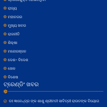
ରାଜ୍ୟ
ମହାନଗର
ମୁଖ୍ୟ ଖବର
ରାଜନୀତି
ଶିକ୍ଷା
ମନୋରଞ୍ଜନ
ଦେଶ- ବିଦେଶ
ଖେଳ
ବିଶେଷ
ଟ୍ରେଣ୍ଡିଂ ଖବର
ଡଃ ଜ୍ଞାନେନ୍ଦ୍ର ଙ୍କ ଶାଶୁ ଶ୍ରୀମତୀ ସାବିତ୍ରୀ ରାଉତଙ୍କ ବିୟୋଗ