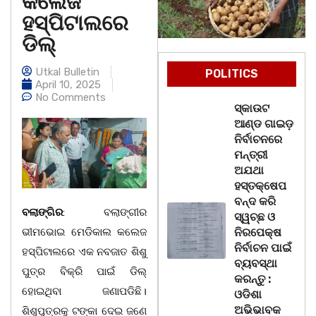
କଲେଜ
ହସ୍ପିଟାଲରେ
ଡିଲ୍
Utkal Bulletin
POLITICS
April 10, 2025
No Comments
ସ୍କାଉଟ
ଆଣ୍ଡ ଗାଇଡ଼
ନିର୍ବାଚନରେ
ମନ୍ତ୍ରୀ
ଅଯଥା
ହସ୍ତକ୍ଷେପ
ବନ୍ଦ କରି
ବଲାଙ୍ଗିର
: ବଲାଙ୍ଗୀର
ସ୍ୱଚ୍ଛ ଓ
ଭୀମଭୋଇ ମେଡିକାଲ କଲେଜ
ନିରପେକ୍ଷ
ନିର୍ବାଚନ ପାଇଁ
ହସ୍ପିଟାଲରେ ଏକ ନବଜାତ ଶିଶୁ
ବ୍ୟବସ୍ଥା
ପୁତ୍ର ବିକ୍ରି ପାଇଁ ଡିଲ୍
କରନ୍ତୁ :
ହୋଇଥିବା ଜଣାପଡିଛି।
ଓଡିଶା
ଅଭିଭାବକ
ଶିଶୁପୁତ୍ରକୁ ଟଙ୍କା ଦେଇ ଜଣେ