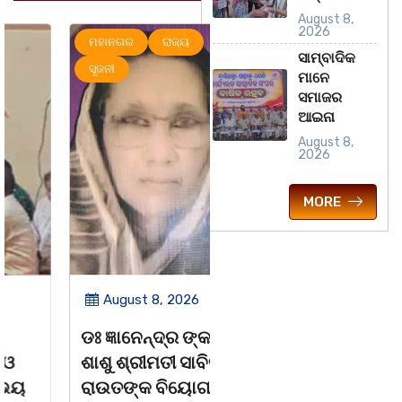
August 8,
2026
ମହାନଗର
ରାଜ୍ୟ
ମହାନଗର
ରାଜ୍ୟ
ସାମ୍ବାଦିକ
ସୃଜନୀ
ମାନେ
ସମାଜର
ଆଇନା
August 8,
2026
MORE
August 8, 2026
August 8, 2026
ଡଃ ଜ୍ଞାନେନ୍ଦ୍ର ଙ୍କ
ବନ୍ୟା ବିପନ୍ନଙ୍କୁ
ଶାଶୁ ଶ୍ରୀମତୀ ସାବିତ୍ରୀ
ଶୁଖିଲା ଖାଦ୍ୟ ବଣ୍ଟନ
ରାଉତଙ୍କ ବିୟୋଗ
07/08/26 ବନ୍ୟା ବିପନ୍ନଙ୍କ