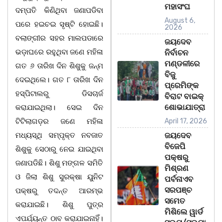
ମହାସଂଘ
ଦମ୍ପତି କିଣିଥିବା ଜଣାପଡିବା
August 6,
ପରେ ହଇଚଇ ସୃଷ୍ଟି ହୋଇଛି।
2026
ବଲାଙ୍ଗୀର ସହର ମାଲପଡାରେ
ଜୟଦେବ
ଭଡ଼ାଘରେ ରହୁଥିବା ଜଣେ ମହିଳା
ନିର୍ବାଚନ
ମଣ୍ଡଳୀରେ
ଗତ ୬ ତାରିଖ ଦିନ ଶିଶୁକୁ ଜନ୍ମ
ବିଜୁ
ଦେଇଥିଲେ। ଗତ ୮ ତାରିଖ ଦିନ
ପ୍ରେମିଙ୍କ
ହସ୍ପିଟାଲରୁ ଡିସଚାର୍ଜ
ବିରାଟ ବାଇକ୍
ଶୋଭାଯାତ୍ରା
କରାଯାଇଥିଲା। ସେଇ ଦିନ
ଟିଟିଲାଗଡ଼ର ଜଣେ ମହିଳା
April 17, 2026
ମଧ୍ୟସ୍ଥି ସମ୍ପୃକ୍ତ ନବଜାତ
ଜୟଦେବ
ବିଜେପି
ଶିଶୁକୁ ସେଠାରୁ ନେଇ ଯାଇଥିବା
ପକ୍ଷରୁ
ଜଣାପଡିଛି। ଶିଶୁ ମଙ୍ଗଳ ସମିତି
ମିଶ୍ରଣ
ଓ ଜିଲା ଶିଶୁ ସୁରକ୍ଷା ୟୁନିଟ
ପର୍ବନାଏବ
ସରପଞ୍ଚ
ପକ୍ଷରୁ ତଦନ୍ତ ଆରମ୍ଭ
ସମେତ
କରାଯାଇଛି। ଶିଶୁ ପୁତ୍ର
ମିଶିଲେ ୱାର୍ଡ
ଏପର୍ଯ୍ୟନ୍ତ ଠାବ କରାଯାଇନାହିଁ।