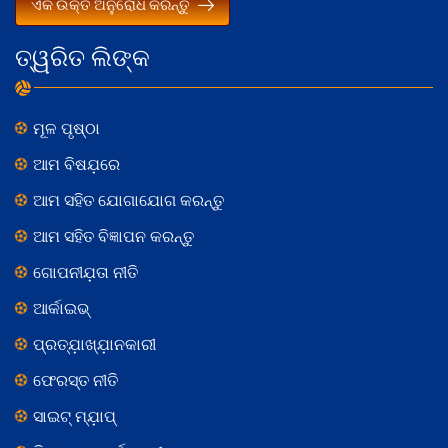
ଏକ ଉକ୍ତି ଅନୁରୋଧ କରନ୍ତୁ
ତ୍ୱରିତ ଲିଙ୍କ
ମୂଳ ପୃଷ୍ଠା
ଆମ ବିଷଯ଼ରେ
ଆମ ସହିତ ଯୋଗାଯୋଗ କରନ୍ତୁ
ଆମ ସହିତ ବିଜ୍ଞାପନ କରନ୍ତୁ
ଗୋପନୀଯ଼ତା ନୀତି
ଆର୍କାଇଭ୍
ପ୍ରତ୍ଯ଼ାଖ୍ଯ଼ାନକାରୀ
ଫେରସ୍ତ ନୀତି
ସାଇଟ୍ ମ୍ଯ଼ାପ୍