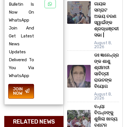
ଗାୟକ
Bulletin Is
ସମ୍ରାଟ
Now On
ଅଭୟ ଚରଣ
WhatsApp
ସ୍ୱାଇଁଙ୍କ
Join And
ଶ୍ରଦ୍ଧାଞ୍ଚଳୀ
ସଭା |
Get Latest
August 8,
News
2026
Updates
ଡଃ ଜ୍ଞାନେନ୍ଦ୍ର
Delivered To
ଙ୍କ ଶାଶୁ
ଶ୍ରୀମତୀ
You Via
ସାବିତ୍ରୀ
WhatsApp
ରାଉତଙ୍କ
ବିୟୋଗ
JOIN
NOW
August 8,
2026
ବନ୍ୟା
ବିପନ୍ନଙ୍କୁ
ଶୁଖିଲା ଖାଦ୍ୟ
RELATED NEWS
ବଣ୍ଟନ