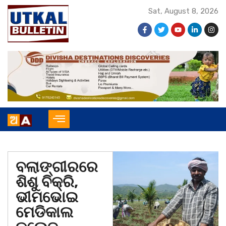
Sat, August 8, 2026
ବଲାଙ୍ଗୀରରେ
ଶିଶୁ ବିକ୍ରି,
ଭୀମଭୋଇ
ମେଡିକାଲ