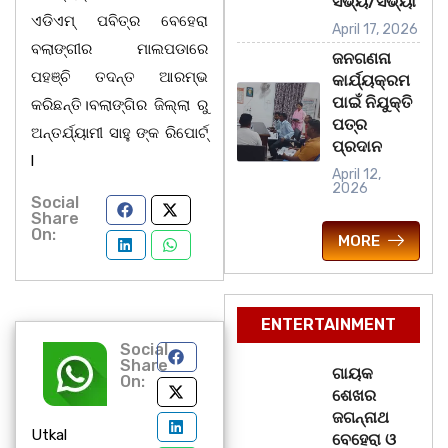
ସଭ୍ୟ/ସଭ୍ୟା
ଏଡିଏମ୍ ପବିତ୍ର ବେହେରା
April 17, 2026
ବଲାଙ୍ଗୀର ମାଲପଡାରେ
ଜନଗଣନା
ପହଞ୍ଚି ତଦନ୍ତ ଆରମ୍ଭ
କାର୍ଯ୍ୟକ୍ରମ
ପାଇଁ ନିଯୁକ୍ତି
କରିଛନ୍ତି।ବଲାଙ୍ଗିର ଜିଲ୍ଲା ରୁ
ପତ୍ର
ଅନ୍ତର୍ଯ୍ୟାମୀ ସାହୁ ଙ୍କ ରିପୋର୍ଟ୍
ପ୍ରଦାନ
l
April 12,
2026
Social
Share
On:
MORE
ENTERTAINMENT
Social
Share
ଗାୟକ
On:
ଶେଖର
ଜଗନ୍ନାଥ
Utkal
ବେହେରା ଓ