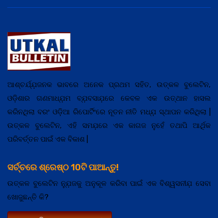
ଆଶ୍ଚର୍ଯ୍ଯ଼ଜନକ ଭାବରେ ଅନେକ ପ୍ରଥମ ସହିତ, ଉତ୍କଳ ବୁଲେଟିନ,
ଓଡ଼ିଶାର ଗଣମାଧ୍ଯ଼ମ ବ୍ଯ଼ବସାଯ଼ରେ କେବଳ ଏକ ଉତ୍ଥାନ ହାସଲ
କରିନଥିଲା ବରଂ ଓଡ଼ିଆ ରିପୋର୍ଟିଂରେ ନୂତନ ନୀତି ମଧ୍ଯ଼ ସ୍ଥାପନ କରିଥିଲା |
ଉତ୍କଳ ବୁଲେଟିନ, ଏହି ସମଯ଼ରେ ଏକ କାଗଜ ନୁହେଁ ତଥାପି ଆର୍ଥିକ
ପରିବର୍ତ୍ତନ ପାଇଁ ଏକ ବିକାଶ |
ସର୍ଚ୍ଚରେ ଶ୍ରେଷ୍ଠ 10ଟି ପାଆନ୍ତୁ!
ଉତ୍କଳ ବୁଲେଟିନ ନ୍ଯ଼ୁଜକୁ ଅନୁକୂଳ କରିବା ପାଇଁ ଏକ ବିଶ୍ୱସନୀଯ଼ ସେବା
ଖୋଜୁଛନ୍ତି କି?