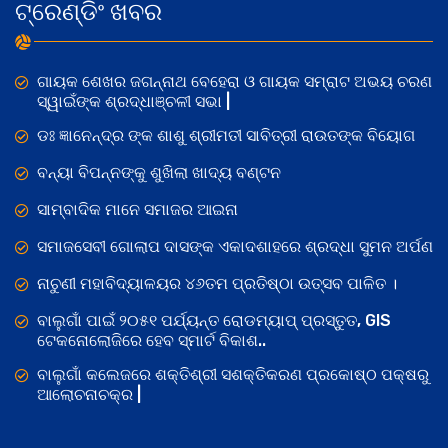
ଟ୍ରେଣ୍ଡିଂ ଖବର
ଗାୟକ ଶେଖର ଜଗନ୍ନାଥ ବେହେରା ଓ ଗାୟକ ସମ୍ରାଟ ଅଭୟ ଚରଣ
ସ୍ୱାଇଁଙ୍କ ଶ୍ରଦ୍ଧାଞ୍ଚଳୀ ସଭା |
ଡଃ ଜ୍ଞାନେନ୍ଦ୍ର ଙ୍କ ଶାଶୁ ଶ୍ରୀମତୀ ସାବିତ୍ରୀ ରାଉତଙ୍କ ବିୟୋଗ
ବନ୍ୟା ବିପନ୍ନଙ୍କୁ ଶୁଖିଲା ଖାଦ୍ୟ ବଣ୍ଟନ
ସାମ୍ବାଦିକ ମାନେ ସମାଜର ଆଇନା
ସମାଜସେବୀ ଗୋଲାପ ଦାସଙ୍କ ଏକାଦଶାହରେ ଶ୍ରଦ୍ଧା ସୁମନ ଅର୍ପଣ
ନାଚୁଣୀ ମହାବିଦ୍ୟାଳୟର ୪୬ତମ ପ୍ରତିଷ୍ଠା ଉତ୍ସବ ପାଳିତ ।
ବାଲୁଗାଁ ପାଇଁ ୨୦୫୧ ପର୍ଯ୍ୟନ୍ତ ରୋଡମ୍ୟାପ୍ ପ୍ରସ୍ତୁତ, GIS
ଟେକନୋଲୋଜିରେ ହେବ ସ୍ମାର୍ଟ ବିକାଶ..
ବାଲୁଗାଁ କଲେଜରେ ଶକ୍ତିଶ୍ରୀ ସଶକ୍ତିକରଣ ପ୍ରକୋଷ୍ଠ ପକ୍ଷରୁ
ଆଲୋଚନାଚକ୍ର |