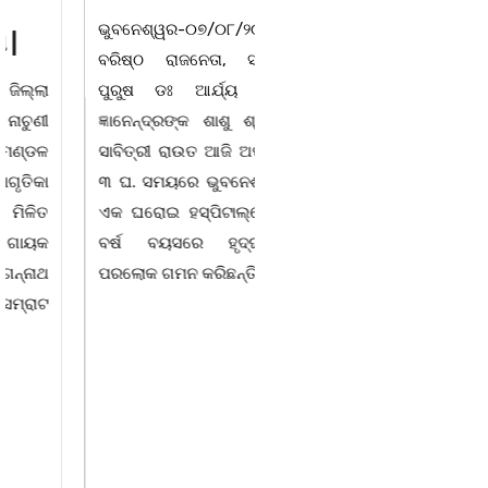
ଭୁବନେଶ୍ୱର-୦୭/୦୮/୨୦୨୬:
ଉଦେଶ୍ୟରେ ଦଶରଥପୁର ଯୁବ
ବରିଷ୍ଠ ରାଜନେତା, ସଂସ୍କୃତି
କଂଗ୍ରେସ ପକ୍ଷରୁ ରିଲିଫ
ପୁରୁଷ ଡଃ ଆର୍ଯ୍ୟ କୁମାର
ସାମଗ୍ରୀ ବଣ୍ଟନ କରାଯାଇଥିବା
ଜ୍ଞାନେନ୍ଦ୍ରଙ୍କ ଶାଶୁ ଶ୍ରୀମତୀ
ଦେଖାଯାଇଛି । ବ୍ଲକସ୍ଥ କସପା,
ସାବିତ୍ରୀ ରାଉତ ଆଜି ଅପରାହ୍ନ
ତରପଦା, ମଲିକାପୁର, ନିଜାମପୁର,
୩ ଘ. ସମୟରେ ଭୁବନେଶ୍ୱରର
ଦୁଦୁରାଅଣ୍ଟା, କମାରଡିହ, କୟାଁ
ଏକ ଘରୋଇ ହସ୍ପିଟାଲ୍ରେ ୮୭
ଆଦି ପଞ୍ଚାୟତରେ ପ୍ରାୟ ୧୫
ବର୍ଷ ବୟସରେ ହୃଦ୍ଘାତରେ
ଶହ ପରିବାରକୁ ମୁଡି, ବିସ୍କୁଟ,
ପରଲୋକ ଗମନ କରିଛନ୍ତି ।