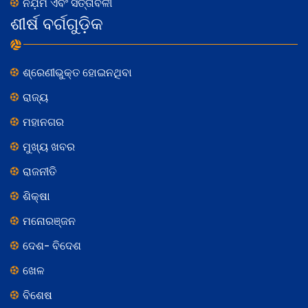
ନିଯ଼ମ ଏବଂ ସର୍ତ୍ତାବଳୀ
ଶୀର୍ଷ ବର୍ଗଗୁଡ଼ିକ
ଶ୍ରେଣୀଭୁକ୍ତ ହୋଇନଥିବା
ରାଜ୍ୟ
ମହାନଗର
ମୁଖ୍ୟ ଖବର
ରାଜନୀତି
ଶିକ୍ଷା
ମନୋରଞ୍ଜନ
ଦେଶ- ବିଦେଶ
ଖେଳ
ବିଶେଷ