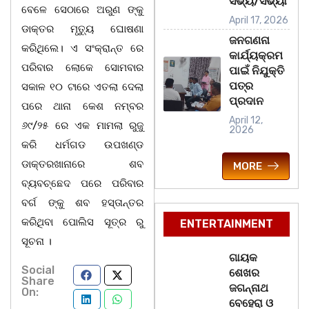
ସଭ୍ୟ/ସଭ୍ୟା
ବେଳେ ସେଠାରେ ଅରୁଣ ଙ୍କୁ
April 17, 2026
ଡାକ୍ତର ମୃତ୍ୟୁ ଘୋଷଣା
ଜନଗଣନା
କରିଥିଲେ। ଏ ସଂକ୍ରାନ୍ତ ରେ
କାର୍ଯ୍ୟକ୍ରମ
ପରିବାର ଲୋକେ ସୋମବାର
ପାଇଁ ନିଯୁକ୍ତି
ପତ୍ର
ସକାଳ ୧୦ ଟାରେ ଏତଲା ଦେଲା
ପ୍ରଦାନ
ପରେ ଥାନା କେଶ ନମ୍ବର
April 12,
୬୯/୨୫ ରେ ଏକ ମାମଲା ରୁଜୁ
2026
କରି ଧର୍ମଗଡ ଉପଖଣ୍ଡ
ଡାକ୍ତରଖାନାରେ ଶବ
MORE
ବ୍ୟବଚ୍ଛେଦ ପରେ ପରିବାର
ବର୍ଗ ଙ୍କୁ ଶବ ହସ୍ତାନ୍ତର
କରିଥିବା ପୋଲିସ ସୂତ୍ର ରୁ
ENTERTAINMENT
ସୂଚନା ।
ଗାୟକ
Social
ଶେଖର
Share
ଜଗନ୍ନାଥ
On:
ବେହେରା ଓ