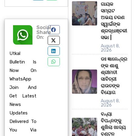
ଗାୟକ
ସମ୍ରାଟ
ଅଭୟ ଚରଣ
ସ୍ୱାଇଁଙ୍କ
Social
ଶ୍ରଦ୍ଧାଞ୍ଚଳୀ
Share
On:
ସଭା |
August 8,
2026
Utkal
ଡଃ ଜ୍ଞାନେନ୍ଦ୍ର
Bulletin Is
ଙ୍କ ଶାଶୁ
Now On
ଶ୍ରୀମତୀ
WhatsApp
ସାବିତ୍ରୀ
ରାଉତଙ୍କ
Join And
ବିୟୋଗ
Get Latest
August 8,
News
2026
Updates
ବନ୍ୟା
ବିପନ୍ନଙ୍କୁ
Delivered To
ଶୁଖିଲା ଖାଦ୍ୟ
You Via
ବଣ୍ଟନ