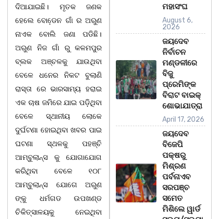
ମହାସଂଘ
ଦିଆଯାଇଛି। ମୃତକ ଜଣକ
ହେଲେ ବୋଡେ଼ନ ଗାଁ ର ଅରୁଣ
August 6,
2026
ନାଏକ ବୋଲି ଜଣା ପଡିଛି।
ଜୟଦେବ
ଅରୁଣ ନିଜ ଗାଁ ରୁ କଳମପୁର
ନିର୍ବାଚନ
ବ୍ଲକ ଅଞ୍ଚଳକୁ ଯାଉଥିବା
ମଣ୍ଡଳୀରେ
ବିଜୁ
ବେଳେ ଧନେର ନିକଟ ବୁଲାଣି
ପ୍ରେମିଙ୍କ
ରାସ୍ତା ରେ ଭାରସାମ୍ୟ ହରାଇ
ବିରାଟ ବାଇକ୍
ଏକ ଚାଷ ଜମିରେ ଯାଇ ପଡ଼ିଥିବା
ଶୋଭାଯାତ୍ରା
ବେଳେ ସ୍ଥାନୀୟ ଲୋକେ
April 17, 2026
ଦୁର୍ଘଟଣା ହୋଇଥିବା ଖବର ପାଇ
ଜୟଦେବ
ଘଟଣା ସ୍ଥଳକୁ ପହଞ୍ଚି
ବିଜେପି
ପକ୍ଷରୁ
ଆମ୍ବୁଲାନ୍ସ କୁ ଯୋଗାଯୋଗ
ମିଶ୍ରଣ
କରିଥିବା ବେଳେ ୧୦୮
ପର୍ବନାଏବ
ଆମ୍ବୁଲାନ୍ସ ଯୋଗେ ଅରୁଣ
ସରପଞ୍ଚ
ସମେତ
ଙ୍କୁ ଧର୍ମଗଡ ଉପଖଣ୍ଡ
ମିଶିଲେ ୱାର୍ଡ
ଚିକିତ୍ସାଳୟକୁ ନେଇଥିବା