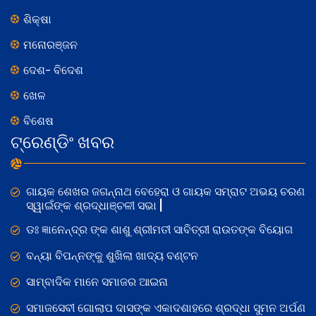
ଶିକ୍ଷା
ମନୋରଞ୍ଜନ
ଦେଶ- ବିଦେଶ
ଖେଳ
ବିଶେଷ
ଟ୍ରେଣ୍ଡିଂ ଖବର
ଗାୟକ ଶେଖର ଜଗନ୍ନାଥ ବେହେରା ଓ ଗାୟକ ସମ୍ରାଟ ଅଭୟ ଚରଣ
ସ୍ୱାଇଁଙ୍କ ଶ୍ରଦ୍ଧାଞ୍ଚଳୀ ସଭା |
ଡଃ ଜ୍ଞାନେନ୍ଦ୍ର ଙ୍କ ଶାଶୁ ଶ୍ରୀମତୀ ସାବିତ୍ରୀ ରାଉତଙ୍କ ବିୟୋଗ
ବନ୍ୟା ବିପନ୍ନଙ୍କୁ ଶୁଖିଲା ଖାଦ୍ୟ ବଣ୍ଟନ
ସାମ୍ବାଦିକ ମାନେ ସମାଜର ଆଇନା
ସମାଜସେବୀ ଗୋଲାପ ଦାସଙ୍କ ଏକାଦଶାହରେ ଶ୍ରଦ୍ଧା ସୁମନ ଅର୍ପଣ