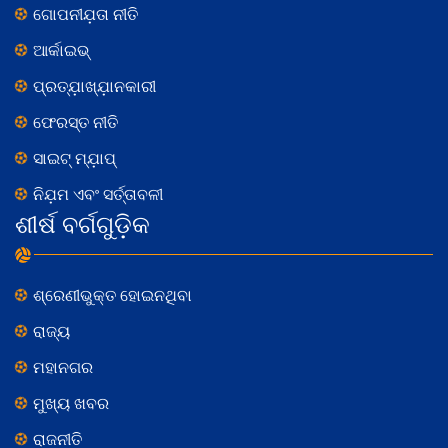
ଗୋପନୀଯ଼ତା ନୀତି
ଆର୍କାଇଭ୍
ପ୍ରତ୍ଯ଼ାଖ୍ଯ଼ାନକାରୀ
ଫେରସ୍ତ ନୀତି
ସାଇଟ୍ ମ୍ଯ଼ାପ୍
ନିଯ଼ମ ଏବଂ ସର୍ତ୍ତାବଳୀ
ଶୀର୍ଷ ବର୍ଗଗୁଡ଼ିକ
ଶ୍ରେଣୀଭୁକ୍ତ ହୋଇନଥିବା
ରାଜ୍ୟ
ମହାନଗର
ମୁଖ୍ୟ ଖବର
ରାଜନୀତି