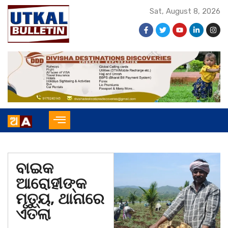
Sat, August 8, 2026
ବାଇକ
ଆରୋହୀଙ୍କ
ମୃତ୍ୟୁ, ଥାନାରେ
ଏତଲା