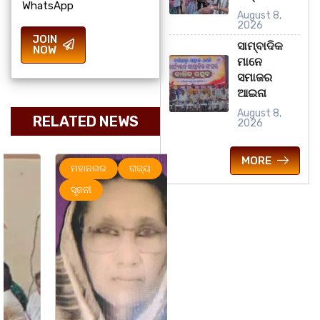
WhatsApp
August 8,
2026
JOIN
ସାମ୍ବାଦିକ
NOW
ମାନେ
ସମାଜର
ଆଇନା
August 8,
RELATED NEWS
2026
MORE
ମହାନଗର
ରାଜ୍ୟ
ମହାନଗର
ରାଜ୍ୟ
ସୃଜନୀ