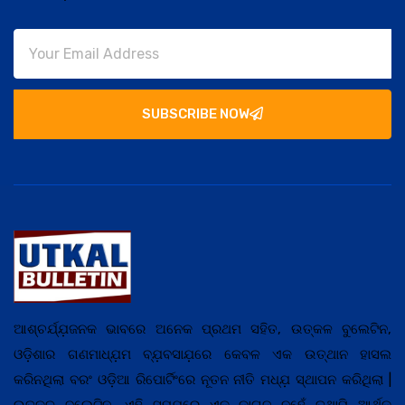
SUBSCRIBE NOW
ଆଶ୍ଚର୍ଯ୍ଯ଼ଜନକ ଭାବରେ ଅନେକ ପ୍ରଥମ ସହିତ, ଉତ୍କଳ ବୁଲେଟିନ,
ଓଡ଼ିଶାର ଗଣମାଧ୍ଯ଼ମ ବ୍ଯ଼ବସାଯ଼ରେ କେବଳ ଏକ ଉତ୍ଥାନ ହାସଲ
କରିନଥିଲା ବରଂ ଓଡ଼ିଆ ରିପୋର୍ଟିଂରେ ନୂତନ ନୀତି ମଧ୍ଯ଼ ସ୍ଥାପନ କରିଥିଲା |
ଉତ୍କଳ ବୁଲେଟିନ, ଏହି ସମଯ଼ରେ ଏକ କାଗଜ ନୁହେଁ ତଥାପି ଆର୍ଥିକ