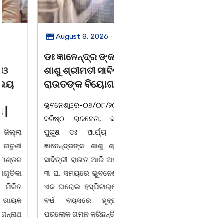
August 8, 2026
August 8, 2026
ଡଃ ଜ୍ଞାନେନ୍ଦ୍ର ଙ୍କ
ବନ୍ୟା ବିପନ୍ନଙ୍କୁ
ଶାଶୁ ଶ୍ରୀମତୀ ସାବିତ୍ରୀ
ଶୁଖିଲା ଖାଦ୍ୟ ବଣ୍ଟନ
ରାଉତଙ୍କ ବିୟୋଗ
07/08/26 ବନ୍ୟା ବିପନ୍ନଙ୍କ
ଭୁବନେଶ୍ୱର-୦୭/୦୮/୨୦୨୬:
ଉଦେଶ୍ୟରେ ଦଶରଥପୁର ଯୁବ
ବରିଷ୍ଠ ରାଜନେତା, ସଂସ୍କୃତି
କଂଗ୍ରେସ ପକ୍ଷରୁ ରିଲିଫ
ପୁରୁଷ ଡଃ ଆର୍ଯ୍ୟ କୁମାର
ସାମଗ୍ରୀ ବଣ୍ଟନ କରାଯାଇଥିବା
ଜ୍ଞାନେନ୍ଦ୍ରଙ୍କ ଶାଶୁ ଶ୍ରୀମତୀ
ଦେଖାଯାଇଛି । ବ୍ଲକସ୍ଥ କସପା,
ସାବିତ୍ରୀ ରାଉତ ଆଜି ଅପରାହ୍ନ
ତରପଦା, ମଲିକାପୁର, ନିଜାମପୁର,
୩ ଘ. ସମୟରେ ଭୁବନେଶ୍ୱରର
ଦୁଦୁରାଅଣ୍ଟା, କମାରଡିହ, କୟାଁ
ଏକ ଘରୋଇ ହସ୍ପିଟାଲ୍ରେ ୮୭
ଆଦି ପଞ୍ଚାୟତରେ ପ୍ରାୟ ୧୫
ବର୍ଷ ବୟସରେ ହୃଦ୍ଘାତରେ
ଶହ ପରିବାରକୁ ମୁଡି, ବିସ୍କୁଟ,
ପରଲୋକ ଗମନ କରିଛନ୍ତି ।