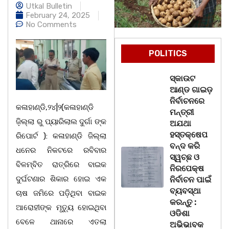
Utkal Bulletin
February 24, 2025
No Comments
POLITICS
ସ୍କାଉଟ
ଆଣ୍ଡ ଗାଇଡ଼
ନିର୍ବାଚନରେ
କଳାହାଣ୍ଡି,୨୪|୨(କଳାହାଣ୍ଡି
ମନ୍ତ୍ରୀ
ଜ଼ିଲ୍ଲା ରୁ ପ୍ୟାରିଲାଲ ଦୁର୍ଗା ଙ୍କ
ଅଯଥା
ହସ୍ତକ୍ଷେପ
ରିପୋର୍ଟ ): କଳାହାଣ୍ଡି ଜିଲ୍ଲା
ବନ୍ଦ କରି
ଧନେର ନିକଟରେ ରବିବାର
ସ୍ୱଚ୍ଛ ଓ
ବିଳମ୍ବିତ ରାତ୍ରିରେ ବାଇକ
ନିରପେକ୍ଷ
ଦୁର୍ଘଟଣାର ଶିକାର ହୋଇ ଏକ
ନିର୍ବାଚନ ପାଇଁ
ବ୍ୟବସ୍ଥା
ଚାଷ ଜମିରେ ପଡ଼ିଥିବା ବାଇକ
କରନ୍ତୁ :
ଆରୋହୀଙ୍କ ମୃତ୍ୟୁ ହୋଇଥିବା
ଓଡିଶା
ବେଳେ ଥାନାରେ ଏତଲା
ଅଭିଭାବକ