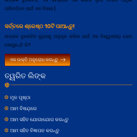
ପରିବର୍ତ୍ତନ ପାଇଁ ଏକ ବିକାଶ |
ସର୍ଚ୍ଚରେ ଶ୍ରେଷ୍ଠ 10ଟି ପାଆନ୍ତୁ!
ଉତ୍କଳ ବୁଲେଟିନ ନ୍ଯ଼ୁଜକୁ ଅନୁକୂଳ କରିବା ପାଇଁ ଏକ ବିଶ୍ୱସନୀଯ଼ ସେବା
ଖୋଜୁଛନ୍ତି କି?
ଏକ ଉକ୍ତି ଅନୁରୋଧ କରନ୍ତୁ
ତ୍ୱରିତ ଲିଙ୍କ
ମୂଳ ପୃଷ୍ଠା
ଆମ ବିଷଯ଼ରେ
ଆମ ସହିତ ଯୋଗାଯୋଗ କରନ୍ତୁ
ଆମ ସହିତ ବିଜ୍ଞାପନ କରନ୍ତୁ