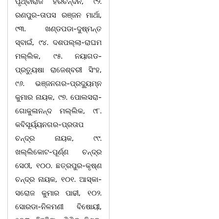
ପୃଥ୍ବୀରାଜ ହରିଚନ୍ଦନ, ୯୨.
ରଣପୁର-ତାପସ ରଞ୍ଜନ ମାର୍ଥା,
୯୩. ଖଣ୍ଡପଡା-ଦୁଷ୍ମନ୍ତ
ସ୍ବାଇଁ, ୯୪. ଦଶପଲ୍ଲା-ରାଘମ
ମଲ୍ଲିକ, ୯୫. ନୟାଗଡ-
ପ୍ରତ୍ୟୁଷା ରାଜେଶ୍ବରୀ ସିଂହ,
୯୬. ଭଞ୍ଜନଗର-ପ୍ରଦ୍ୟୁମ୍ନ
କୁମାର ନାୟକ, ୯୭. ପୋଲସରା-
ଗୋକୁଳାନନ୍ଦ ମଲ୍ଲିକ, ୯୮.
କବିସୂର୍ୟ୍ୟନଗର-ପ୍ରତାପ
ଚନ୍ଦ୍ର ନାୟକ, ୯୯.
ଖଲ୍ଲିକୋଟ-ପୂର୍ଣ୍ଣ ଚନ୍ଦ୍ର
ସେଠୀ, ୧୦୦. ଛତ୍ରପୁର-କୃଷ୍ଣ
ଚନ୍ଦ୍ର ନାୟକ, ୧୦୧. ଆସ୍କା-
ସରୋଜ କୁମାର ପାଢୀ, ୧୦୨.
ସୋରଡା-ନିଳମଣୀ ବିଷୋୟୀ,