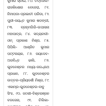
କୁମାର ସ୍ବାଇଁ, ୮୦. ତିର୍ତ୍ତୋଲ-
ରାଜକିଶୋର ବେହେରା, ୮୧.
ନିମାପଡା-ପ୍ରଭାତୀ ପରିଡା, ୮୨.
ପୁରୀ-ଜୟନ୍ତ କୁମାର ଷଡଙ୍ଗୀ,
୮୩. ବ୍ରହ୍ମଗିରି-ଉପାସନା
ମହାପାତ୍ର, ୮୪. ସତ୍ୟବାଦୀ-
ଓମ୍ ପ୍ରକାଶ ମିଶ୍ର, ୮୫.
ପିପିଲି- ଆଶ୍ରିତ କୁମାର
ପଟ୍ଟନାୟକ, ୮୬. ଜୟଦେବ-
ଅରବିନ୍ଦ ଢାଲି, ୮୭.
ଭୁବନେଶ୍ବର ମଧ୍ୟ-ଜଗନ୍ନାଥ
ପ୍ରଧାନ, ୮୮. ଭୁବନେଶ୍ବର
ଉତ୍ତର-ପ୍ରିୟଦର୍ଶୀ ମିଶ୍ର, ୮୯.
ଏକାମ୍ର-ଭୁବନେଶ୍ବର-ବାବୁ
ସିଂହ, ୯୦. ଜଟଣୀ-ବିଶ୍ବରଞ୍ଜନ
ବଡଜେନା, ୯୧. ଚିଲିକା-