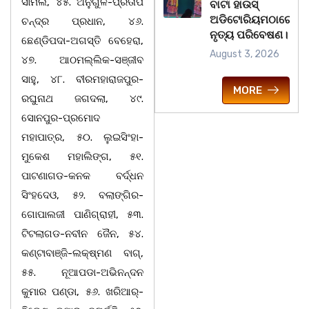
ସାମଲ, ୪୫. ଅନୁଗୁଳ-ପ୍ରତାପ
ବାଟା ହାଉସ୍
ଅଡିଟୋରିୟମଠାରେ
ଚନ୍ଦ୍ର ପ୍ରଧାନ, ୪୬.
ନୃତ୍ୟ ପରିବେଷଣ।
ଛେଣ୍ଡିପଦା-ଅଗସ୍ତି ବେହେରା,
August 3, 2026
୪୭. ଆଠମଲ୍ଲିକ-ସଞ୍ଜୀବ
ସାହୁ, ୪୮. ବୀରମହାରାଜପୁର-
MORE
ରଘୁନାଥ ଜଗଦଲା, ୪୯.
ସୋନପୁର-ପ୍ରମୋଦ
ମହାପାତ୍ର, ୫୦. ଲୁଇସିଂହା-
ମୁକେଶ ମହାଲିଙ୍ଗ, ୫୧.
ପାଟଣାଗଡ-କନକ ବର୍ଦ୍ଧନ
ସିଂହଦେଓ, ୫୨. ବଲାଙ୍ଗିର-
ଗୋପାଲଜୀ ପାଣିଗ୍ରାହୀ, ୫୩.
ଟିଟଲାଗଡ-ନବୀନ ଜୈନ, ୫୪.
କଣ୍ଟାବାଞ୍ଜି-ଲକ୍ଷ୍ମଣ ବାଗ୍,
୫୫. ନୂଆପଡା-ଅଭିନନ୍ଦନ
କୁମାର ପଣ୍ଡା, ୫୬. ଖରିଆର୍-