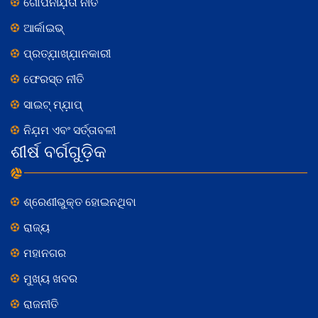
ଗୋପନୀଯ଼ତା ନୀତି
ଆର୍କାଇଭ୍
ପ୍ରତ୍ଯ଼ାଖ୍ଯ଼ାନକାରୀ
ଫେରସ୍ତ ନୀତି
ସାଇଟ୍ ମ୍ଯ଼ାପ୍
ନିଯ଼ମ ଏବଂ ସର୍ତ୍ତାବଳୀ
ଶୀର୍ଷ ବର୍ଗଗୁଡ଼ିକ
ଶ୍ରେଣୀଭୁକ୍ତ ହୋଇନଥିବା
ରାଜ୍ୟ
ମହାନଗର
ମୁଖ୍ୟ ଖବର
ରାଜନୀତି