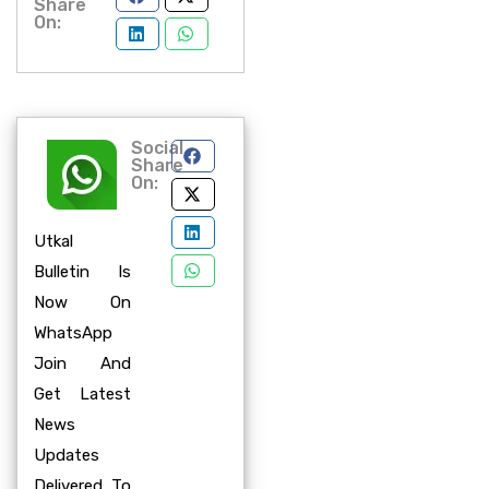
Share
On:
Social
Share
On:
Utkal
Bulletin Is
Now On
WhatsApp
Join And
Get Latest
News
Updates
Delivered To