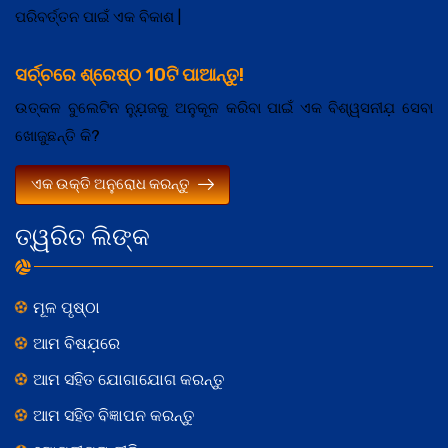
ପରିବର୍ତ୍ତନ ପାଇଁ ଏକ ବିକାଶ |
ସର୍ଚ୍ଚରେ ଶ୍ରେଷ୍ଠ 10ଟି ପାଆନ୍ତୁ!
ଉତ୍କଳ ବୁଲେଟିନ ନ୍ଯ଼ୁଜକୁ ଅନୁକୂଳ କରିବା ପାଇଁ ଏକ ବିଶ୍ୱସନୀଯ଼ ସେବା
ଖୋଜୁଛନ୍ତି କି?
ଏକ ଉକ୍ତି ଅନୁରୋଧ କରନ୍ତୁ
ତ୍ୱରିତ ଲିଙ୍କ
ମୂଳ ପୃଷ୍ଠା
ଆମ ବିଷଯ଼ରେ
ଆମ ସହିତ ଯୋଗାଯୋଗ କରନ୍ତୁ
ଆମ ସହିତ ବିଜ୍ଞାପନ କରନ୍ତୁ