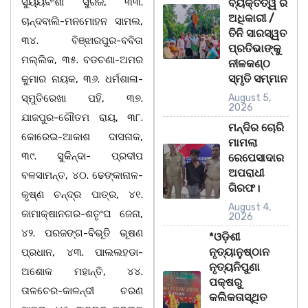
ସୁର୍ୟ୍ୟବଂଶୀ ସୁରଜ, ୩୩.
ବ୍ୟକ୍ତିତ୍ୱ ର
ଅଧିକାରୀ /
ଚାନ୍ଦବାଲି-ମନମୋହନ ସାମଲ,
ତିନି ସାରସ୍ୱତ
୩୪. ବିଞ୍ଝାରପୁର-ବବିତା
ପ୍ରତିଭାଙ୍କୁ
ମଲ୍ଲିକ, ୩୫. ବଡଚଣା-ଅମର
ନୀଳକଣ୍ଠ
ସ୍ମୃତି ସମ୍ମାନ
କୁମାର ନାୟକ, ୩୬. ଧର୍ମଶାଳା-
ସ୍ମୁତିରେଖା ପହି, ୩୭.
August 5,
2026
ଯାଜପୁର-ଗୌତମ ରାୟ, ୩୮.
ମନ୍ଦିର ଚୋରି
କୋରେଇ-ଆକାଶ ଦାସନାକ,
ମାମଲା
୩୯. ସୁକିନ୍ଦା- ପ୍ରଦୀପ
ରେପେସାଦାର
ଅପରାଧୀ
ବଳସାମନ୍ତ, ୪୦. ଢେଙ୍କାନାଳ-
ଗିରଫ।
କୃଷ୍ଣ ଚନ୍ଦ୍ର ପାତ୍ର, ୪୧.
August 4,
କାମାକ୍ଷାନଗର-ଶତୃଂଘ ଜେନା,
2026
୪୨. ପରଜଙ୍ଗ-ବିଭୂତି ଭୂଷଣ
*ଓଡ଼ିଶୀ
ନୃତ୍ୟାନୁଷ୍ଠାନ
ପ୍ରଧାନ, ୪୩. ପାଲଲହଡା-
ନୃତ୍ୟନିପୁଣା
ଅଶୋକ ମହାନ୍ତି, ୪୪.
ପକ୍ଷରୁ
ତାଳଚେର-କାଳନ୍ଦୀ ଚରଣ
କଲିକତାସ୍ଥିତ