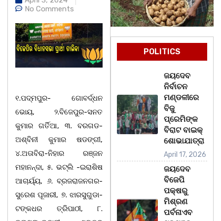
No Comments
POLITICS
ଜୟଦେବ
ନିର୍ବାଚନ
ମଣ୍ଡଳୀରେ
୧.ପଦ୍ମପୁର- ଗୋବର୍ଦ୍ଧନ
ବିଜୁ
ଭୋୟ, ୨.ବିଜେପୁର-ସନତ
ପ୍ରେମିଙ୍କ
କୁମାର ଗର୍ତିଆ, ୩. ବରଗଡ-
ବିରାଟ ବାଇକ୍
ଅଶ୍ବିନୀ କୁମାର ଷଡଙ୍ଗୀ,
ଶୋଭାଯାତ୍ରା
୪.ଅତାବିରା-ନିହାର ରଞ୍ଜନ
April 17, 2026
ମହାନନ୍ଦା, ୫. ଭଟ୍ଲି -ଇରାଶିଷ
ଜୟଦେବ
ବିଜେପି
ଆଚାର୍ୟ୍ୟ, ୬. ବ୍ରଜରାଜନଗର-
ପକ୍ଷରୁ
ସୁରେଶ ପୂଜାରୀ, ୭. ଝାରସୁଗୁଡା-
ମିଶ୍ରଣ
ଟଙ୍କଧର ତ୍ରିପାଠୀ, ୮.
ପର୍ବନାଏବ