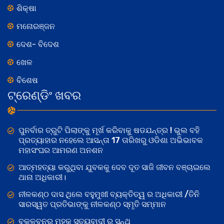
ଶିକ୍ଷା
ମନୋରଞ୍ଜନ
ଦେଶ- ବିଦେଶ
ଖେଳ
ବିଶେଷ
ଟ୍ରେଣ୍ଡିଂ ଖବର
ପୁନର୍ବାର ତ୍ରୁଟି ପିଲାଙ୍କୁ ମୂର୍ଖ କରିବାକୁ ଷଡଯନ୍ତ୍ର ! ଭୁଲ ବହି
ପ୍ରତ୍ୟାହାର ନହେଲେ ଆସନ୍ତା 17 ତାରିଖରୁ ଓଡିଶା ଅଭିଭାବକ
ମହାସଂଘର ଆମରଣ ଅନଶନ
ଆତ୍ମହତ୍ୟା କରୁଥିବା ଯୁବକକୁ ଦେବ ଦୂତ ସାଜି ଜୀବନ ବଞ୍ଚାଇଲେ
ଥାନା ଅଧିକାରୀ।
ନୀଳକଣ୍ଠ ଦାସ ଥିଲେ ବହୁମୁଖୀ ବ୍ୟକ୍ତିତ୍ୱ ର ଅଧିକାରୀ /ତିନି
ସାରସ୍ୱତ ପ୍ରତିଭାଙ୍କୁ ନୀଳକଣ୍ଠ ସ୍ମୃତି ସମ୍ମାନ
ବକୁଳବନର ମହକ ସତ୍ୟବାଦୀ ର ସନ୍ଥ