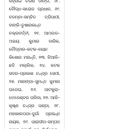
କହ୍ନାଇ ଚରଣ ଡାଙ୍ଗ, ୬୮.
ବୌଦ୍ଧ-ସରୋଜ ପ୍ରଧାନ, ୬୯.
ବଡମ୍ବା-ସମ୍ବିତ ତ୍ରିପାଠୀ,
ବାଙ୍କି-ତୁଷାରକାନ୍ତ
ଚକ୍ରବର୍ତ୍ତୀ, ୭୧. ଆଠଗଡ-
ଅଭୟ କୁମାର ବାରିକ,
ଚୌଦ୍ବାର-କଟକ-ନୟନ
କିଶୋର ମହାନ୍ତି, ୭୩. ନିଆଳି-
ଛବି ମଲ୍ଲିକ, ୭୪. କଟକ
ସଦର-ପ୍ରକାଶ ଚନ୍ଦ୍ର ସେଠୀ,
୭୫. ମାହାଙ୍ଗା-ସୁମନ୍ତ କୁମାର
ଘଡେଇ, ୭୬. ପାଟକୁରା-
ତେଜେଶ୍ବର ପରିଡା, ୭୭. ଆଳି-
କୃଷ୍ଣ ଚନ୍ଦ୍ର ପଣ୍ଡା, ୭୮.
ମହାକାଳପଡା-ଦୁର୍ଗା ପ୍ରସନ୍ନ
ନାୟକ, ୭୯. ପାରାଦୀପ-ସମ୍ପଦ