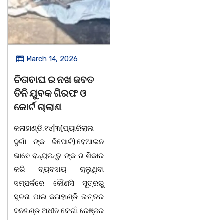
March 14, 2026
March 8, 2026
ଚିତାବାଘ ର ନଖ ଜବତ
ସଶକ୍ତ ଓଡିଶା ପକ୍ଷରୁ
ତିନି ଯୁବକ ଗିରଫ ଓ
ବିଶ୍ୱ ମହିଳା ଦିବସ
କୋର୍ଟ ଚାଲାଣ
ଅନୁଷ୍ଠିତ
କଳାହାଣ୍ଡି,୧୪|୩(ପ୍ୟାରିଲାଲ
ଭୁବନେଶ୍ୱର, 08/03/ 26:
ଦୁର୍ଗା ଙ୍କ ରିପୋର୍ଟ):ବେଆଇନ
ସାମାଜିକ ଅନୁଷ୍ଠାନ "ସଶକ୍ତ
ଭାବେ ବନ୍ୟଜନ୍ତୁ ଙ୍କ ର ଶିକାର
ଓଡିଶା"ପକ୍ଷରୁ ସ୍ଥାନୀୟ
କରି ବ୍ୟବସାୟ ଚାଲୁଥିବା
ସିଆରପି ସ୍ଥିତ କାର୍ଯ୍ୟାଳୟ
ସମ୍ପର୍କରେ କୌଣସି ସୂତ୍ରରୁ
ଠାରେ "ବିଶ୍ୱ ମହିଳା ଦିବସ
ସୂଚନା ପାଇ କଳାହାଣ୍ଡି ଉତ୍ତର
-2026 ଆବାହକ ବିଜୟ କୁମାର
ବନଖଣ୍ଡ ଅଧୀନ କେଗାଁ ରେଞ୍ଜର
ପ୍ରଧାନଙ୍କ ସଂଯୋଜନା ଓ