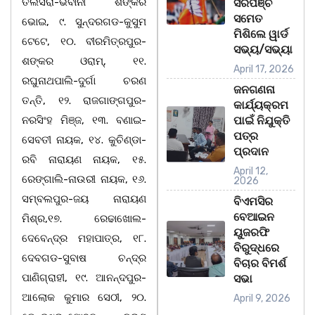
ତଲସରା-ଭବାନୀ ଶଙ୍କର
ସରପଞ୍ଚ
ସମେତ
ଭୋଇ, ୯. ସୁନ୍ଦରଗଡ-କୁସୁମ
ମିଶିଲେ ୱାର୍ଡ
ଟେଟେ, ୧୦. ବୀରମିତ୍ରପୁର-
ସଭ୍ୟ/ସଭ୍ୟା
ଶଙ୍କର ଓରାମ୍, ୧୧.
April 17, 2026
ରଘୁନାଥପାଲି-ଦୁର୍ଗା ଚରଣ
ଜନଗଣନା
ତନ୍ତି, ୧୨. ରାଜଗାଙ୍ଗପୁର-
କାର୍ଯ୍ୟକ୍ରମ
ନରସିଂହ ମିଞ୍ଜ, ୧୩. ବଣାଇ-
ପାଇଁ ନିଯୁକ୍ତି
ପତ୍ର
ସେବତୀ ନାୟକ, ୧୪. କୁଚିଣ୍ଡା-
ପ୍ରଦାନ
ରବି ନାରାୟଣ ନାୟକ, ୧୫.
April 12,
ରେଙ୍ଗାଲି-ନାଉରୀ ନାୟକ, ୧୬.
2026
ସମ୍ବଲପୁର-ଜୟ ନାରାୟଣ
ବିଏମସିର
ବେଆଇନ
ମିଶ୍ର,୧୭. ରେଢାଖୋଲ-
ୟୁଜରଫି
ଦେବେନ୍ଦ୍ର ମହାପାତ୍ର, ୧୮.
ବିରୁଦ୍ଧରେ
ଦେବଗଡ-ସୁବାଷ ଚନ୍ଦ୍ର
ବିଚାର ବିମର୍ଶ
ପାଣିଗ୍ରାହୀ, ୧୯. ଆନନ୍ଦପୁର-
ସଭା
ଆଲୋକ କୁମାର ସେଠୀ, ୨୦.
April 9, 2026