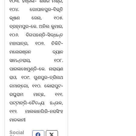
୧୦୩. ହିଞ୍ଜିଳା- ଶିଶିର ମିଶ୍ର,
୧୦୪. ଗୋପାଳପୁର-ବିଭୂତି
ଭୂଷଣ ଜେନା, ୧୦୫.
ବ୍ରହ୍ମପୁର-କେ. ଅନିଲ କୁମାର,
୧୦୬. ଦିଗପହଣ୍ଡି-ସିଦ୍ଧାନ୍ତ
ମହାପାତ୍ର, ୧୦୭. ଚିକିଟି-
ମନୋରଞ୍ଜନ ଦ୍ୟାନ
ସାମନ୍ତରାୟ, ୧୦୮.
ପାରଳାଖେମୁଣ୍ଡି-କେ. ନାରାୟଣ
ରାଓ, ୧୦୯. ଗୁଣପୁର-ତ୍ରିନାଥ
ଗମାଙ୍ଗୋ, ୧୧୦. କୋରାପୁଟ-
ରଘୁରାମ ମାଚ୍ଛ, ୧୧୧.
ପଟ୍ଟାଙ୍ଗି-ଚୈତନ୍ୟ ହନ୍ତାଳ,
୧୧୨. ମାଲକାନଗିରି-ନରସିଂହ
ମାଡକାମୀ
Social