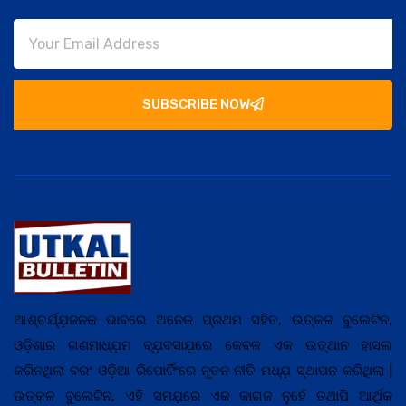
SUBSCRIBE NOW
ଆଶ୍ଚର୍ଯ୍ଯ଼ଜନକ ଭାବରେ ଅନେକ ପ୍ରଥମ ସହିତ, ଉତ୍କଳ ବୁଲେଟିନ,
ଓଡ଼ିଶାର ଗଣମାଧ୍ଯ଼ମ ବ୍ଯ଼ବସାଯ଼ରେ କେବଳ ଏକ ଉତ୍ଥାନ ହାସଲ
କରିନଥିଲା ବରଂ ଓଡ଼ିଆ ରିପୋର୍ଟିଂରେ ନୂତନ ନୀତି ମଧ୍ଯ଼ ସ୍ଥାପନ କରିଥିଲା |
ଉତ୍କଳ ବୁଲେଟିନ, ଏହି ସମଯ଼ରେ ଏକ କାଗଜ ନୁହେଁ ତଥାପି ଆର୍ଥିକ