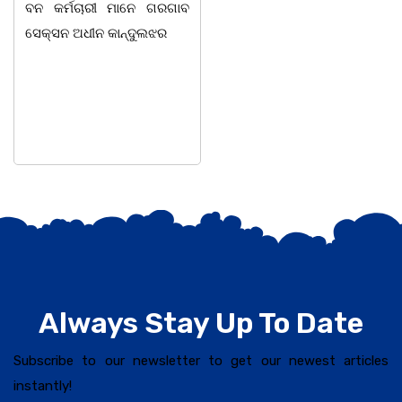
ବନ କର୍ମଚାରୀ ମାନେ ଗରଗାବ
ସଭାପତିତ୍ବ ରେ ଅନୁଷ୍ଠିତ
ସେକ୍ସନ ଅଧୀନ କାନ୍ଦୁଲଝର
ହୋଇ ଯାଇଛି l ମହିଳା
ସଶକ୍ତିକରଣ
Always Stay Up To Date
Subscribe to our newsletter to get our newest articles
instantly!