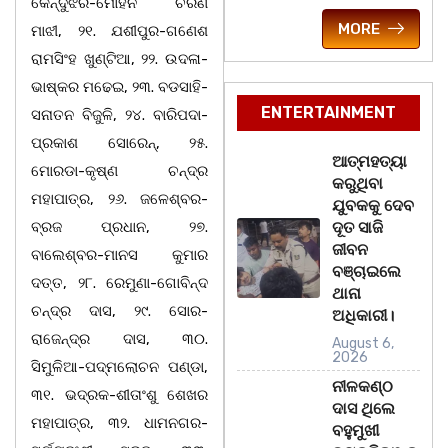
କେନ୍ଦୁଝର-ମୋହନ ଚରଣ
MORE
ମାଝୀ, ୨୧. ଯଶୀପୁର-ଗଣେଶ
ରାମସିଂହ ଖୁଣ୍ଟିଆ, ୨୨. ଉଦଳା-
ଭାଷ୍କର ମଢେଇ, ୨୩. ବଡସାହି-
ENTERTAINMENT
ସନାତନ ବିଜୁଳି, ୨୪. ବାରିପଦା-
ପ୍ରକାଶ ସୋରେନ୍, ୨୫.
ଆତ୍ମହତ୍ୟା
ମୋରଡା-କୃଷ୍ଣ ଚନ୍ଦ୍ର
କରୁଥିବା
ମହାପାତ୍ର, ୨୬. ଜଳେଶ୍ବର-
ଯୁବକକୁ ଦେବ
ବ୍ରଜ ପ୍ରଧାନ, ୨୭.
ଦୂତ ସାଜି
ଜୀବନ
ବାଲେଶ୍ବର-ମାନସ କୁମାର
ବଞ୍ଚାଇଲେ
ଦତ୍ତ, ୨୮. ରେମୁଣା-ଗୋବିନ୍ଦ
ଥାନା
ଚନ୍ଦ୍ର ଦାସ, ୨୯. ସୋର-
ଅଧିକାରୀ।
ରାଜେନ୍ଦ୍ର ଦାସ, ୩୦.
August 6,
2026
ସିମୁଳିଆ-ପଦ୍ମଲୋଚନ ପଣ୍ଡା,
ନୀଳକଣ୍ଠ
୩୧. ଭଦ୍ରକ-ଶୀତାଂଶୁ ଶେଖର
ଦାସ ଥିଲେ
ମହାପାତ୍ର, ୩୨. ଧାମନଗର-
ବହୁମୁଖୀ