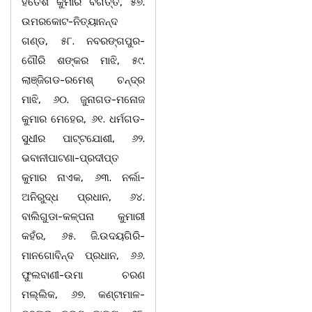
ହିତେଶ କୁମାର ବଗର୍ତ୍ତି, ୫୭.
ଉମରକୋଟ-ନିତ୍ୟାନନ୍ଦ
ଗଣ୍ଡ, ୫୮. ନବରଙ୍ଗପୁର-
ଗୌରି ଶଙ୍କର ମାଝି, ୫୯.
ଲାଞ୍ଜିଗଡ-ରମେଶ୍ ଚନ୍ଦ୍ର
ମାଝି, ୬୦. ଜୁନାଗଡ-ମନୋଜ
କୁମାର ମେହେର, ୬୧. ଧର୍ମଗଡ-
ସୁଧୀର ପାଟ୍ଟଯୋଶୀ, ୬୨.
ଭବାନୀପାଟଣା-ପ୍ରଦୀପ୍ତ
କୁମାର ନାଏକ, ୬୩. ନର୍ଲା-
ଅନିରୁଦ୍ଧ ପ୍ରଧାନ, ୬୪.
ବାଲିଗୁଡା-କଳ୍ପନା କୁମାରୀ
କହଁର, ୬୫. ଜି.ଉଦୟଗିରି-
ମାନଗୋବିନ୍ଦ ପ୍ରଧାନ, ୬୬.
ଫୁଲବାଣୀ-ଉମା ଚରଣ
ମଲ୍ଲିକ, ୬୭. କଣ୍ଟାମାଳ-