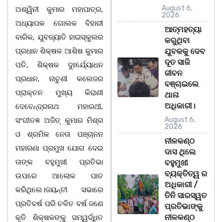
August 6,
ଅଶ୍ୱିନୀ କୁମାର ମହାପାତ୍ର,
2026
ଅଧ୍ୟାପକ ଗୋଲକ ବିହାରୀ
ଆତ୍ମହତ୍ୟା
ବାରିକ, ଯୁବଜ୍ୟାତି ହାଇସ୍କୁଲର
କରୁଥିବା
ପ୍ରଧାନ ଶିକ୍ଷକ ଆଶିଷ କୁମାର
ଯୁବକକୁ ଦେବ
ଦୂତ ସାଜି
ପତି, ଶିକ୍ଷକ ଦୁଃର୍ଯ୍ୟୋଧନ
ଜୀବନ
ପ୍ରଧାନ, ନାଚୁଣୀ କଲେଜର
ବଞ୍ଚାଇଲେ
ପ୍ରାକ୍ତନ ମୁଖ୍ୟ କିରାଣୀ
ଥାନା
ଅଧିକାରୀ।
ଦେବେନ୍ଦ୍ରନାଥ ମହାରଥୀ,
August 6,
ସଂଗୀତଜ୍ଞ ଅଜିତ୍ କୁମାର ମିଶ୍ର
2026
ଓ ଶ୍ରମିକ ନେତା ପଞ୍ଚାନନ
ନୀଳକଣ୍ଠ
ମହାରଣା ପ୍ରମୁଖ ଯୋଗ ଦେଇ
ଦାସ ଥିଲେ
ତାଙ୍କ ବହୁମୁଖୀ ପ୍ରତିଭା
ବହୁମୁଖୀ
ବ୍ୟକ୍ତିତ୍ୱ ର
ଉପରେ ଆଲୋକ ପାତ
ଅଧିକାରୀ /
କରିଥିଲେ।ଜୟନ୍ତୀ ସଭାରେ
ତିନି ସାରସ୍ୱତ
ପ୍ରତିବର୍ଷ ପରି ଚଳିତ ବର୍ଷ ଜଣେ
ପ୍ରତିଭାଙ୍କୁ
ନୀଳକଣ୍ଠ
କୃତି ଶିକ୍ଷକଙ୍କୁ ସମ୍ୱର୍ଦ୍ଧିତ