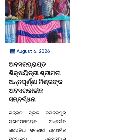
August 6, 2026
August 6, 2026
ଅବସରପ୍ରାପ୍ତ
ପୁନର୍ବାର ତ୍ରୁଟି ପିଲାଙ୍କୁ
ଶିକ୍ଷୟିତ୍ରୀ ଶ୍ରୀମତୀ
ମୂର୍ଖ କରିବାକୁ
ଅନ୍ନପୂର୍ଣ୍ଣା ମିଶ୍ରଙ୍କ
ଷଡଯନ୍ତ୍ର ! ଭୁଲ ବହି
ଅବସରକାଳୀନ
ପ୍ରତ୍ୟାହାର ନହେଲେ
ସମ୍ବର୍ଦ୍ଧନା
ଆସନ୍ତା 17 ତାରିଖରୁ
ଓଡିଶା ଅଭିଭାବକ
ଭଦ୍ରକ ବ୍ଲକ ଜଗଦଳପୁର
ମହାସଂଘର ଆମରଣ
ଗ୍ରାମପଞ୍ଚାୟତ ଅନ୍ତର୍ଗତ
ଅନଶନ
ସରସତିଆ ସରକାରୀ ପ୍ରାଥମିକ
ବିଦ୍ୟାଳୟ, ସରସତିଆର
ଭୁବନେଶ୍ୱର ତା 4 ରିଖ l ସତେ