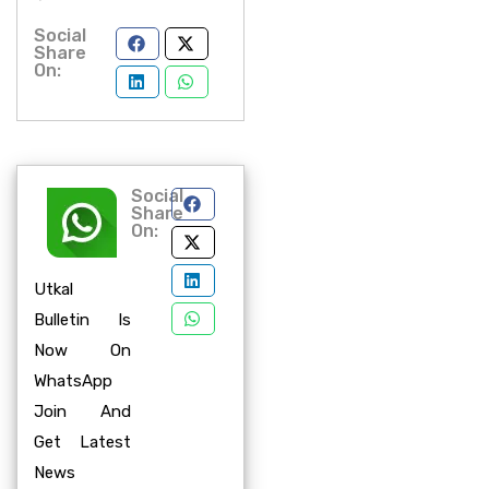
Social
Share
On:
Social
Share
On:
Utkal
Bulletin Is
Now On
WhatsApp
Join And
Get Latest
News