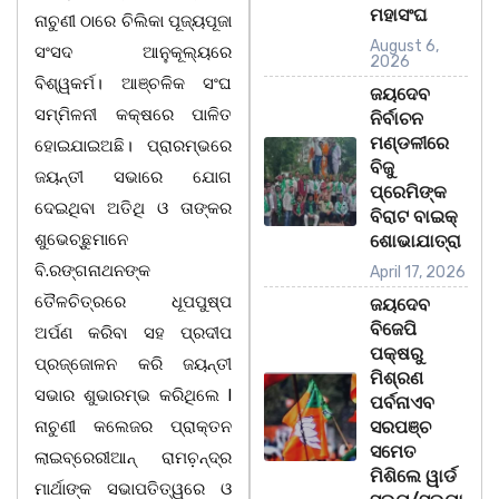
ମହାସଂଘ
ନାଚୁଣୀ ଠାରେ ଚିଲିକା ପୂଜ୍ୟପୂଜା
August 6,
ସଂସଦ ଆନୁକୂଲ୍ୟରେ
2026
ବିଶ୍ୱକର୍ମ। ଆଞ୍ଚଳିକ ସଂଘ
ଜୟଦେବ
ସମ୍ମିଳନୀ କକ୍ଷରେ ପାଳିତ
ନିର୍ବାଚନ
ମଣ୍ଡଳୀରେ
ହୋଇଯାଇଅଛି। ପ୍ରାରମ୍ଭରେ
ବିଜୁ
ଜୟନ୍ତୀ ସଭାରେ ଯୋଗ
ପ୍ରେମିଙ୍କ
ଦେଇଥିବା ଅତିଥି ଓ ତାଙ୍କର
ବିରାଟ ବାଇକ୍
ଶୁଭେଚ୍ଛୁମାନେ
ଶୋଭାଯାତ୍ରା
ବି.ରଙ୍ଗନାଥନଙ୍କ
April 17, 2026
ତୈଳଚିତ୍ରରେ ଧୂପପୁଷ୍ପ
ଜୟଦେବ
ବିଜେପି
ଅର୍ପଣ କରିବା ସହ ପ୍ରଦୀପ
ପକ୍ଷରୁ
ପ୍ରଜ୍ଜୋଳନ କରି ଜୟନ୍ତୀ
ମିଶ୍ରଣ
ସଭାର ଶୁଭାରମ୍ଭ କରିଥିଲେ l
ପର୍ବନାଏବ
ନାଚୁଣୀ କଲେଜର ପ୍ରାକ୍ତନ
ସରପଞ୍ଚ
ସମେତ
ଲାଇବ୍ରେରୀଆନ୍ ରାମଚ଼ନ୍ଦ୍ର
ମିଶିଲେ ୱାର୍ଡ
ମାର୍ଥାଙ୍କ ସଭାପତିତ୍ୱରେ ଓ