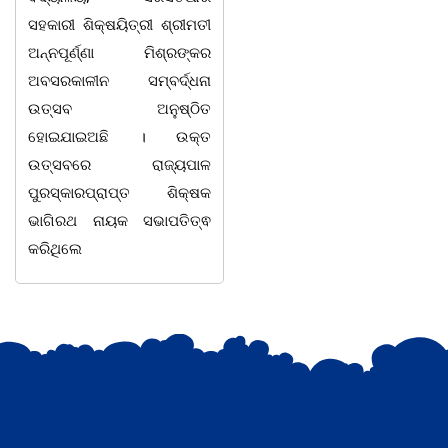
ସହକାରୀ ଶିକ୍ଷୟିତ୍ରୀ ଶ୍ରୀମତୀ
ଯେମିତି ପିଲାଙ୍କ ପାଠ ପଢା ପାଇଁ
ଅନ୍ନପୂର୍ଣ୍ଣା ମିଶ୍ରଙ୍କର
ସରକାରଙ୍କ ଧ୍ୟାନ ହିଁ ନାହିଁ l
ଅବସରକାଳୀନ ସମ୍ବର୍ଦ୍ଧନା
ପ୍ରଥମ ଶ୍ରେଣୀ ବହିରେ ପୁଣି
ଉତ୍ସବ ଅନୁଷ୍ଠିତ
ମହାତ୍ରୁଟି l ବର୍ଣମାଳାରେ ସ୍ୱର
ହୋଇଯାଇଅଛି । ଉକ୍ତ
ବର୍ଣ ଓ ବ୍ୟଞ୍ଜନ ବର୍ଣକୁ ନେଇ
ଉତ୍ସବରେ ରାଜ୍ୟପାଳ
ଘୋର
ପୁରସ୍କାରପ୍ରାପ୍ତ ଶିକ୍ଷକ
ଭାଗିରଥ ନାୟକ ସଭାପତିତ୍ଵ
କରିଥିଲେ