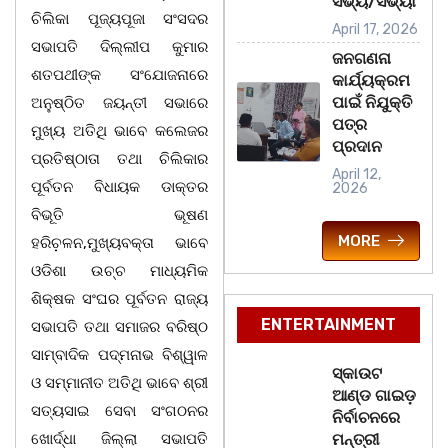
ସଭ୍ୟ/ସଭ୍ୟା
ଚିଲିକା ପୂଜ୍ୟପୂଜା ସଂସଦର
April 17, 2026
ସଭାପତି ଦିଲ୍ଲୀପ କୁମାର
ଜନଗଣନା
ଶତପଥୀଙ୍କ ସଂଯୋଜନାରେ
କାର୍ଯ୍ୟକ୍ରମ
ପାଇଁ ନିଯୁକ୍ତି
ଅନୁଷ୍ଠିତ ଜୟନ୍ତୀ ସଭାରେ
ପତ୍ର
ମୁଖ୍ୟ ଅତିଥି ଭାବେ କଲେଜର
ପ୍ରଦାନ
ପ୍ରତିଷ୍ଠାତା ତଥା ଚିଲିକାର
April 12,
ପୂର୍ବତନ ବିଧାୟକ ଡାକ୍ତର
2026
ବିଭୂତି ଭୂଷଣ
MORE
ହରିଚ଼ଳନ,ମୁଖ୍ୟବକ୍ତା ଭାବେ
ଓଡିଶା ଉଚ୍ଚ ମାଧ୍ୟମିକ
ଶିକ୍ଷକ ସଂଘର ପୂର୍ବତନ ରାଜ୍ୟ
ENTERTAINMENT
ସଭାପତି ତଥା ସମାଜର ବରିଷ୍ଠ
ସାମ୍ବାଦିକ ପଦ୍ମନାଭ ବିଶ୍ୱାଳ
ସ୍କାଉଟ
ଓ ସମ୍ମାନୀତ ଅତିଥି ଭାବେ ଶ୍ରୀ
ଆଣ୍ଡ ଗାଇଡ଼
ସତ୍ୟସାଇ ସେବା ସଂଗଠନର
ନିର୍ବାଚନରେ
ଖୋର୍ଦ୍ଧା ଜିଲ୍ଲା ସଭାପତି
ମନ୍ତ୍ରୀ