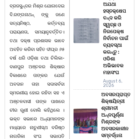
ଅଯଥା
ବ୍ରଜସୁନ୍ଦର ମିଶ୍ର ଯୋଗଦେଇ
ହସ୍ତକ୍ଷେପ
ବି.ରଙ୍ଗନାଥନ୍ ଙ୍କୁ ଜଣେ
ବନ୍ଦ କରି
ସତ୍ୟନିଷ୍ଠ, କର୍ତ୍ତବ୍ୟ
ସ୍ୱଚ୍ଛ ଓ
ନିରପେକ୍ଷ
ପରାୟଣତା, ସମୟାନୁବର୍ତ୍ତିତ।
ନିର୍ବାଚନ ପାଇଁ
ତଥା ଦକ୍ଷ ପ୍ରଶାସକ ଭାବେ
ବ୍ୟବସ୍ଥା
ଅବହିତ କରିବା ସହିତ ଦୀଘ୍ର ୬୫
କରନ୍ତୁ :
ବର୍ଷ ଧରି ଓଡ଼ିଶା ତଥା ଚିଲିକା-
ଓଡିଶା
ଅଭିଭାବକ
ବାଣପୁର ଅଞ୍ଚଳର ଶିକ୍ଷାର
ମହାସଂଘ
ବିକାଶରେ ତାଙ୍କର ଯେଉଁ
August 6,
ଅବଦାନ ତାହା ସଦାସର୍ବଦା
2026
ସ୍ମରଣୀୟ ହୋଇ ରହିବା ସହ ଏ
ଅବସରପ୍ରାପ୍ତ
ଶିକ୍ଷୟିତ୍ରୀ
ଅଞ୍ଚଳବାସୀ ତାଙ୍କ ପାଖରେ
ଶ୍ରୀମତୀ
ଚୀର ରୁଣୀ ବୋଲି କହିଥିଲେ ।
ଅନ୍ନପୂର୍ଣ୍ଣା
ଭକ୍ତ ସଭାରେ ଅନ୍ୟମାନଙ୍କ
ମିଶ୍ରଙ୍କ
ମଧ୍ୟରେ ନାଚୁଣୀସ୍ଥ ବରିଷ୍ଠ
ଅବସରକାଳୀନ
ସମ୍ବର୍ଦ୍ଧନା
ନାଗରିକା ସଂଘ ସଭାପତି