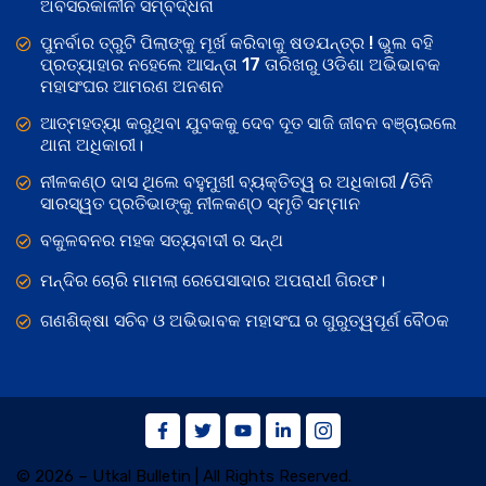
ଅବସରକାଳୀନ ସମ୍ବର୍ଦ୍ଧନା
ପୁନର୍ବାର ତ୍ରୁଟି ପିଲାଙ୍କୁ ମୂର୍ଖ କରିବାକୁ ଷଡଯନ୍ତ୍ର ! ଭୁଲ ବହି
ପ୍ରତ୍ୟାହାର ନହେଲେ ଆସନ୍ତା 17 ତାରିଖରୁ ଓଡିଶା ଅଭିଭାବକ
ମହାସଂଘର ଆମରଣ ଅନଶନ
ଆତ୍ମହତ୍ୟା କରୁଥିବା ଯୁବକକୁ ଦେବ ଦୂତ ସାଜି ଜୀବନ ବଞ୍ଚାଇଲେ
ଥାନା ଅଧିକାରୀ।
ନୀଳକଣ୍ଠ ଦାସ ଥିଲେ ବହୁମୁଖୀ ବ୍ୟକ୍ତିତ୍ୱ ର ଅଧିକାରୀ /ତିନି
ସାରସ୍ୱତ ପ୍ରତିଭାଙ୍କୁ ନୀଳକଣ୍ଠ ସ୍ମୃତି ସମ୍ମାନ
ବକୁଳବନର ମହକ ସତ୍ୟବାଦୀ ର ସନ୍ଥ
ମନ୍ଦିର ଚୋରି ମାମଲା ରେପେସାଦାର ଅପରାଧୀ ଗିରଫ।
ଗଣଶିକ୍ଷା ସଚିବ ଓ ଅଭିଭାବକ ମହାସଂଘ ର ଗୁରୁତ୍ୱପୂର୍ଣ ବୈଠକ
© 2026 – Utkal Bulletin | All Rights Reserved.