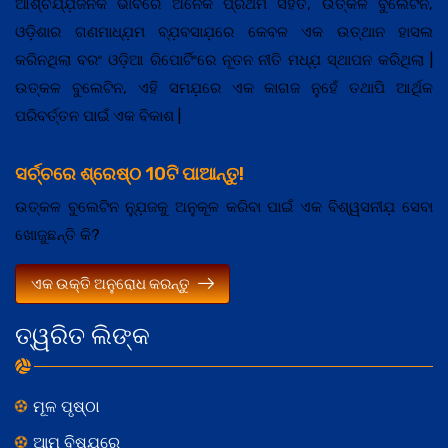
ଆଶ୍ଚର୍ଯ୍ଯ଼ଜନକ ଭାବରେ ଅନେକ ପ୍ରଥମ ସହିତ, ଉତ୍କଳ ବୁଲେଟିନ,
ଓଡ଼ିଶାର ଗଣମାଧ୍ଯ଼ମ ବ୍ଯ଼ବସାଯ଼ରେ କେବଳ ଏକ ଉତ୍ଥାନ ହାସଲ
କରିନଥିଲା ବରଂ ଓଡ଼ିଆ ରିପୋର୍ଟିଂରେ ନୂତନ ନୀତି ମଧ୍ଯ଼ ସ୍ଥାପନ କରିଥିଲା |
ଉତ୍କଳ ବୁଲେଟିନ, ଏହି ସମଯ଼ରେ ଏକ କାଗଜ ନୁହେଁ ତଥାପି ଆର୍ଥିକ
ପରିବର୍ତ୍ତନ ପାଇଁ ଏକ ବିକାଶ |
ସର୍ଚ୍ଚରେ ଶ୍ରେଷ୍ଠ 10ଟି ପାଆନ୍ତୁ!
ଉତ୍କଳ ବୁଲେଟିନ ନ୍ଯ଼ୁଜକୁ ଅନୁକୂଳ କରିବା ପାଇଁ ଏକ ବିଶ୍ୱସନୀଯ଼ ସେବା
ଖୋଜୁଛନ୍ତି କି?
ଏକ ଉକ୍ତି ଅନୁରୋଧ କରନ୍ତୁ
ତ୍ୱରିତ ଲିଙ୍କ
ମୂଳ ପୃଷ୍ଠା
ଆମ ବିଷଯ଼ରେ