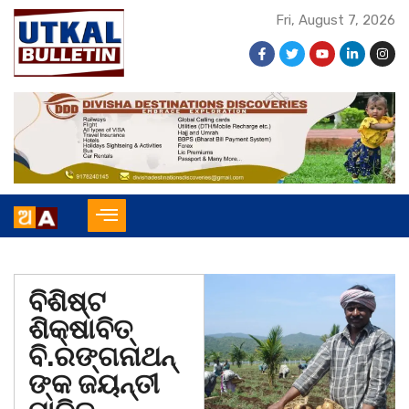
Fri, August 7, 2026
ବିଶିଷ୍ଟ
ଶିକ୍ଷାବିତ୍
ବି.ରଙ୍ଗନାଥନ୍
ଙ୍କ ଜୟନ୍ତୀ