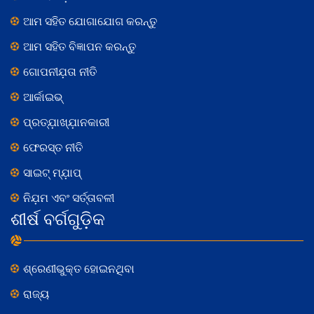
ଆମ ସହିତ ଯୋଗାଯୋଗ କରନ୍ତୁ
ଆମ ସହିତ ବିଜ୍ଞାପନ କରନ୍ତୁ
ଗୋପନୀଯ଼ତା ନୀତି
ଆର୍କାଇଭ୍
ପ୍ରତ୍ଯ଼ାଖ୍ଯ଼ାନକାରୀ
ଫେରସ୍ତ ନୀତି
ସାଇଟ୍ ମ୍ଯ଼ାପ୍
ନିଯ଼ମ ଏବଂ ସର୍ତ୍ତାବଳୀ
ଶୀର୍ଷ ବର୍ଗଗୁଡ଼ିକ
ଶ୍ରେଣୀଭୁକ୍ତ ହୋଇନଥିବା
ରାଜ୍ୟ