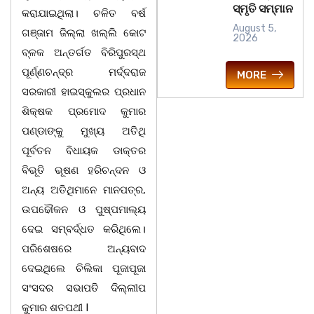
ସ୍ମୃତି ସମ୍ମାନ
କରାଯାଇଥିଲା। ଚଳିତ ବର୍ଷ
August 5,
ଗଞ୍ଜାମ ଜିଲ୍ଲା ଖଲ୍ଲି କୋଟ
2026
ବ୍ଳକ ଅନ୍ତର୍ଗତ ବିରିପୁରସ୍ଥ
ପୂର୍ଣ୍ଣଚନ୍ଦ୍ର ମର୍ଦ୍ଦରାଜ
MORE
ସରକାରୀ ହାଇସ୍କୁଲର ପ୍ରଧାନ
ଶିକ୍ଷକ ପ୍ରମୋଦ କୁମାର
ପଣ୍ଡାଙ୍କୁ ମୁଖ୍ୟ ଅତିଥି
ପୂର୍ବତନ ବିଧାୟକ ଡାକ୍ତର
ବିଭୂତି ଭୂଷଣ ହରିଚନ୍ଦନ ଓ
ଅନ୍ୟ ଅତିଥିମାନେ ମାନପତ୍ର,
ଉପଢୌକନ ଓ ପୁଷ୍ପମାଲ୍ୟ
ଦେଇ ସମ୍ବର୍ଦ୍ଧତ କରିଥିଲେ।
ପରିଶେଷରେ ଅନ୍ୟବାଦ
ଦେଇଥିଲେ ଚିଲିକା ପୂଜାପୂଜା
ସଂସଦର ସଭାପତି ଦିଲ୍ଲୀପ
କୁମାର ଶତପଥୀ I