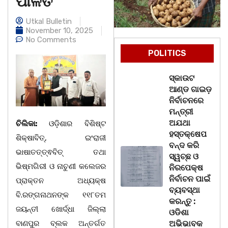
ପାଳିତ
Utkal Bulletin
November 10, 2025
No Comments
POLITICS
ସ୍କାଉଟ
ଆଣ୍ଡ ଗାଇଡ଼
ନିର୍ବାଚନରେ
ମନ୍ତ୍ରୀ
ଅଯଥା
ଚିଲିକା:
ଓଡ଼ିଶାର ବିଶିଷ୍ଟ
ହସ୍ତକ୍ଷେପ
ଶିକ୍ଷାବିତ୍, ଇଂରାଜୀ
ବନ୍ଦ କରି
ଭାଷାତତ୍ତ୍ଵବିତ୍ ତଥା
ସ୍ୱଚ୍ଛ ଓ
ଭିଷ୍ମଗିରୀ ଓ ନାଚୁଣୀ କଲେଜର
ନିରପେକ୍ଷ
ନିର୍ବାଚନ ପାଇଁ
ପ୍ରାକ୍ତନ ଅଧ୍ୟକ୍ଷ
ବ୍ୟବସ୍ଥା
ବି.ରଙ୍ଗନାଥନଙ୍କ ୧୧୮ତମ
କରନ୍ତୁ :
ଜୟନ୍ତୀ ଖୋର୍ଦ୍ଧା ଜିଲ୍ଲା
ଓଡିଶା
ବାଣପୁର ବ୍ଲକ ଅନ୍ତର୍ଗତ
ଅଭିଭାବକ