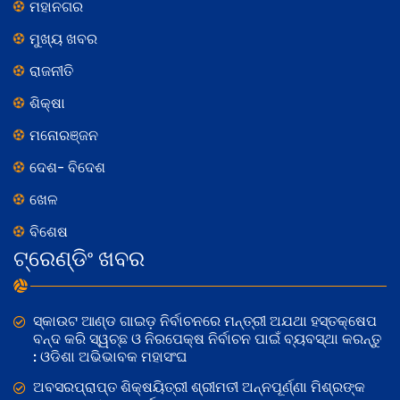
ମହାନଗର
ମୁଖ୍ୟ ଖବର
ରାଜନୀତି
ଶିକ୍ଷା
ମନୋରଞ୍ଜନ
ଦେଶ- ବିଦେଶ
ଖେଳ
ବିଶେଷ
ଟ୍ରେଣ୍ଡିଂ ଖବର
ସ୍କାଉଟ ଆଣ୍ଡ ଗାଇଡ଼ ନିର୍ବାଚନରେ ମନ୍ତ୍ରୀ ଅଯଥା ହସ୍ତକ୍ଷେପ
ବନ୍ଦ କରି ସ୍ୱଚ୍ଛ ଓ ନିରପେକ୍ଷ ନିର୍ବାଚନ ପାଇଁ ବ୍ୟବସ୍ଥା କରନ୍ତୁ
: ଓଡିଶା ଅଭିଭାବକ ମହାସଂଘ
ଅବସରପ୍ରାପ୍ତ ଶିକ୍ଷୟିତ୍ରୀ ଶ୍ରୀମତୀ ଅନ୍ନପୂର୍ଣ୍ଣା ମିଶ୍ରଙ୍କ